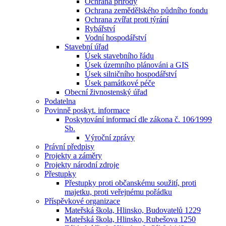
Ochrana přírody
Ochrana zemědělského půdního fondu
Ochrana zvířat proti týrání
Rybářství
Vodní hospodářství
Stavební úřad
Úsek stavebního řádu
Úsek územního plánováni a GIS
Úsek silničního hospodářství
Úsek památkové péče
Obecní živnostenský úřad
Podatelna
Povinně poskyt. informace
Poskytování informací dle zákona č. 106⁄1999
Sb.
Výroční zprávy
Právní předpisy
Projekty a záměry
Projekty národní zdroje
Přestupky
Přestupky proti občanskému soužití, proti
majetku, proti veřejnému pořádku
Příspěvkové organizace
Mateřská škola, Hlinsko, Budovatelů 1229
Mateřská škola, Hlinsko, Rubešova 1250