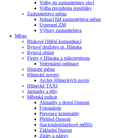
Volby do zastupitelstev obcí
Volba prezidenta republiky
Zastupitelstvo města
Jednací řád zastupitelstva města
Usnesení ZM
Výbory zastupitelstva
Město
Blokové čištění komunikací
Bytové družstvo m. Hlinska
Bytová oblast
Firmy v Hlinsku a mikroregionu
Veterinární ordinace
Historie města
Hlinecké noviny
Archiv Hlineckých novin
Hlinecké TAXI
Jarmarky a trhy
Městská policie
Aktuality z denní činnosti
Fotogalerie
Prevence kriminality
Přehled činnosti
Stacionární⁄úsekové měřiče
Základní činnost
Ztráty a nálezy