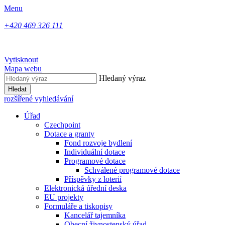
Menu
+420 469 326 111
Vytisknout
Mapa webu
Hledaný výraz
Hledat
rozšířené vyhledávání
Úřad
Czechpoint
Dotace a granty
Fond rozvoje bydlení
Individuální dotace
Programové dotace
Schválené programové dotace
Příspěvky z loterií
Elektronická úřední deska
EU projekty
Formuláře a tiskopisy
Kancelář tajemníka
Obecní živnostenský úřad