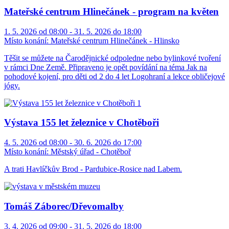
Mateřské centrum Hlinečánek - program na květen
1. 5. 2026 od 08:00 - 31. 5. 2026 do 18:00
Místo konání:
Mateřské centrum Hlinečánek - Hlinsko
Těšit se můžete na Čarodějnické odpoledne nebo bylinkové tvoření
v rámci Dne Země. Připraveno je opět povídání na téma Jak na
pohodové kojení, pro děti od 2 do 4 let Logohraní a lekce obličejové
jógy.
Výstava 155 let železnice v Chotěboři
4. 5. 2026 od 08:00 - 30. 6. 2026 do 17:00
Místo konání:
Městský úřad - Chotěboř
A trati Havlíčkův Brod - Pardubice-Rosice nad Labem.
Tomáš Záborec/Dřevomalby
3. 4. 2026 od 09:00 - 31. 5. 2026 do 18:00