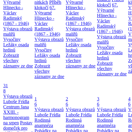
Výtvarné
nitkách
Příběh
Výtvarné
k
klokočí
67.
Hlinecko -
klokočí
67.
Hlinecko -
V
Výtvarné
Václav
Výtvarné
Václav
H
Hlinecko -
Radimský
Hlinecko -
Radimský
V
Václav
(1867 - 1946)
Václav
(1867 - 1946)
R
Radimský
Výstava obrazů
Radimský
Výstava obrazů
(
(1867 - 1946)
maliřů
(1867 - 1946)
maliřů
V
Výstava obrazů
Vysočiny
Výstava obrazů
Vysočiny
m
maliřů
Ležáky osada
maliřů
Ležáky osada
V
Vysočiny
hrdinů
Vysočiny
hrdinů
L
Ležáky osada
Zobrazit
Ležáky osada
Zobrazit
h
hrdinů
všechny
hrdinů
všechny
Z
Zobrazit
záznamy ze dne
Zobrazit
záznamy ze dne
v
všechny
všechny
z
záznamy ze dne
záznamy ze dne
31
8
Výstava obrazů
1
2
3
4
Luboše Frídla
6
6
6
6
Centrum Jana
Výstava obrazů
Výstava obrazů
Výstava obrazů
V
XXIII. -
Luboše Frídla
Luboše Frídla
Luboše Frídla
L
harmonogram
Rodinná
Rodinná
Rodinná
R
na srpen
Postav
anamnéza
anamnéza
anamnéza
a
domeček pro
Pohádky na
Pohádky na
Pohádky na
P