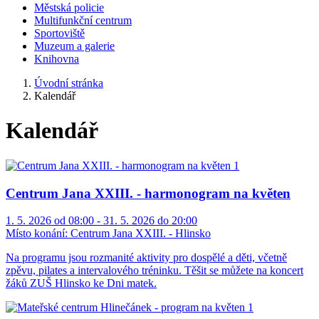
Městská policie
Multifunkční centrum
Sportoviště
Muzeum a galerie
Knihovna
Úvodní stránka
Kalendář
Kalendář
Centrum Jana XXIII. - harmonogram na květen
1. 5. 2026 od 08:00 - 31. 5. 2026 do 20:00
Místo konání:
Centrum Jana XXIII. - Hlinsko
Na programu jsou rozmanité aktivity pro dospělé a děti, včetně
zpěvu, pilates a intervalového tréninku. Těšit se můžete na koncert
žáků ZUŠ Hlinsko ke Dni matek.