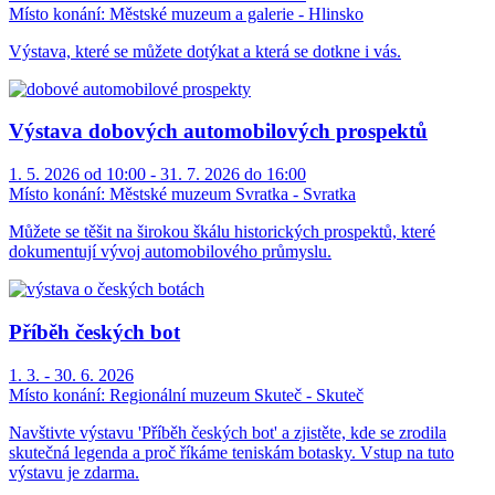
Místo konání:
Městské muzeum a galerie - Hlinsko
Výstava, které se můžete dotýkat a která se dotkne i vás.
Výstava dobových automobilových prospektů
1. 5. 2026 od 10:00 - 31. 7. 2026 do 16:00
Místo konání:
Městské muzeum Svratka - Svratka
Můžete se těšit na širokou škálu historických prospektů, které
dokumentují vývoj automobilového průmyslu.
Příběh českých bot
1. 3. - 30. 6. 2026
Místo konání:
Regionální muzeum Skuteč - Skuteč
Navštivte výstavu 'Příběh českých bot' a zjistěte, kde se zrodila
skutečná legenda a proč říkáme teniskám botasky. Vstup na tuto
výstavu je zdarma.