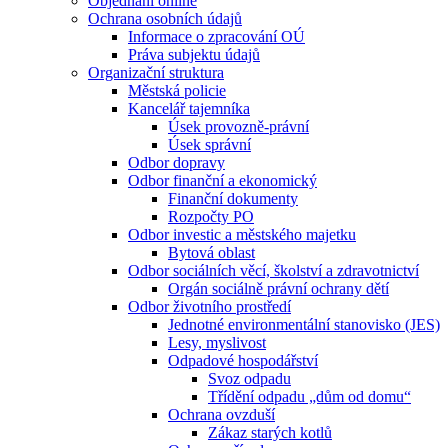
Objednání online
Ochrana osobních údajů
Informace o zpracování OÚ
Práva subjektu údajů
Organizační struktura
Městská policie
Kancelář tajemníka
Úsek provozně-právní
Úsek správní
Odbor dopravy
Odbor finanční a ekonomický
Finanční dokumenty
Rozpočty PO
Odbor investic a městského majetku
Bytová oblast
Odbor sociálních věcí, školství a zdravotnictví
Orgán sociálně právní ochrany dětí
Odbor životního prostředí
Jednotné environmentální stanovisko (JES)
Lesy, myslivost
Odpadové hospodářství
Svoz odpadu
Třídění odpadu „dům od domu“
Ochrana ovzduší
Zákaz starých kotlů