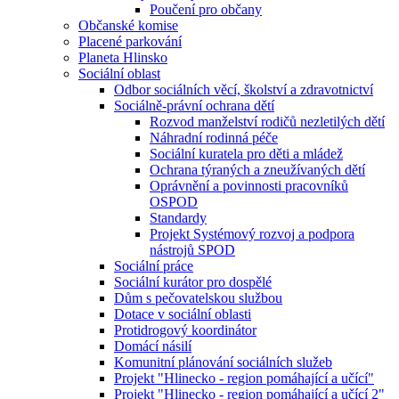
Poučení pro občany
Občanské komise
Placené parkování
Planeta Hlinsko
Sociální oblast
Odbor sociálních věcí, školství a zdravotnictví
Sociálně-právní ochrana dětí
Rozvod manželství rodičů nezletilých dětí
Náhradní rodinná péče
Sociální kuratela pro děti a mládež
Ochrana týraných a zneužívaných dětí
Oprávnění a povinnosti pracovníků
OSPOD
Standardy
Projekt Systémový rozvoj a podpora
nástrojů SPOD
Sociální práce
Sociální kurátor pro dospělé
Dům s pečovatelskou službou
Dotace v sociální oblasti
Protidrogový koordinátor
Domácí násilí
Komunitní plánování sociálních služeb
Projekt "Hlinecko - region pomáhající a učící"
Projekt "Hlinecko - region pomáhající a učící 2"