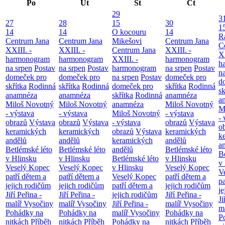
Po
Út
St
Čt
29
3
27
28
15
30
1
14
14
O kocouru
14
R
Centrum Jana
Centrum Jana
Mikešovi
Centrum Jana
C
XXIII. -
XXIII. -
Centrum Jana
XXIII. -
XX
harmonogram
harmonogram
XXIII. -
harmonogram
h
na srpen
Postav
na srpen
Postav
harmonogram
na srpen
Postav
n
domeček pro
domeček pro
na srpen
Postav
domeček pro
d
skřítka
Rodinná
skřítka
Rodinná
domeček pro
skřítka
Rodinná
sk
anamnéza
anamnéza
skřítka
Rodinná
anamnéza
a
Miloš Novotný
Miloš Novotný
anamnéza
Miloš Novotný
M
- výstava
- výstava
Miloš Novotný
- výstava
- 
obrazů
Výstava
obrazů
Výstava
- výstava
obrazů
Výstava
o
keramických
keramických
obrazů
Výstava
keramických
k
andělů
andělů
keramických
andělů
a
Betlémské léto
Betlémské léto
andělů
Betlémské léto
B
v Hlinsku
v Hlinsku
Betlémské léto
v Hlinsku
v
Veselý Kopec
Veselý Kopec
v Hlinsku
Veselý Kopec
V
patří dětem a
patří dětem a
Veselý Kopec
patří dětem a
pa
jejich rodičům
jejich rodičům
patří dětem a
jejich rodičům
je
Jiří Peřina -
Jiří Peřina -
jejich rodičům
Jiří Peřina -
Ji
malíř Vysočiny
malíř Vysočiny
Jiří Peřina -
malíř Vysočiny
m
Pohádky na
Pohádky na
malíř Vysočiny
Pohádky na
P
nitkách
Příběh
nitkách
Příběh
Pohádky na
nitkách
Příběh