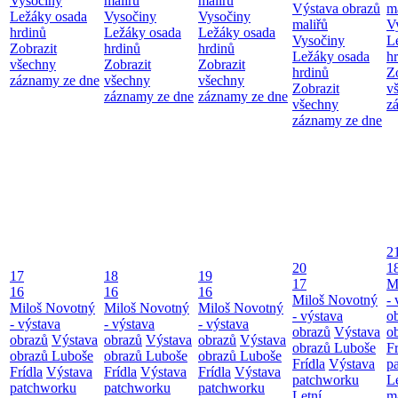
Vysočiny
maliřů
maliřů
Výstava obrazů
m
Ležáky osada
Vysočiny
Vysočiny
maliřů
V
hrdinů
Ležáky osada
Ležáky osada
Vysočiny
L
Zobrazit
hrdinů
hrdinů
Ležáky osada
h
všechny
Zobrazit
Zobrazit
hrdinů
Z
záznamy ze dne
všechny
všechny
Zobrazit
v
záznamy ze dne
záznamy ze dne
všechny
z
záznamy ze dne
2
20
1
17
18
19
17
M
16
16
16
Miloš Novotný
- 
Miloš Novotný
Miloš Novotný
Miloš Novotný
- výstava
o
- výstava
- výstava
- výstava
obrazů
Výstava
o
obrazů
Výstava
obrazů
Výstava
obrazů
Výstava
obrazů Luboše
Fr
obrazů Luboše
obrazů Luboše
obrazů Luboše
Frídla
Výstava
p
Frídla
Výstava
Frídla
Výstava
Frídla
Výstava
patchworku
L
patchworku
patchworku
patchworku
Letní
m