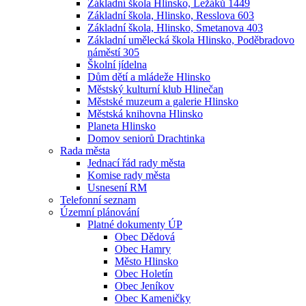
Základní škola Hlinsko, Ležáků 1449
Základní škola, Hlinsko, Resslova 603
Základní škola, Hlinsko, Smetanova 403
Základní umělecká škola Hlinsko, Poděbradovo
náměstí 305
Školní jídelna
Dům dětí a mládeže Hlinsko
Městský kulturní klub Hlinečan
Městské muzeum a galerie Hlinsko
Městská knihovna Hlinsko
Planeta Hlinsko
Domov seniorů Drachtinka
Rada města
Jednací řád rady města
Komise rady města
Usnesení RM
Telefonní seznam
Územní plánování
Platné dokumenty ÚP
Obec Dědová
Obec Hamry
Město Hlinsko
Obec Holetín
Obec Jeníkov
Obec Kameničky