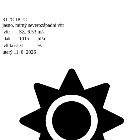
31 °C
18 °C
jasno, mírný severozápadní vítr
vítr
SZ, 6.53
m/s
tlak
1015
hPa
vlhkost
31
%
úterý 11. 8. 2026