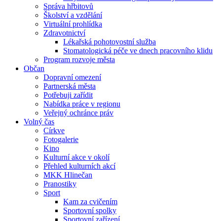
Správa hřbitovů
Školství a vzdělání
Virtuální prohlídka
Zdravotnictví
Lékařská pohotovostní služba
Stomatologická péče ve dnech pracovního klidu
Program rozvoje města
Občan
Dopravní omezení
Partnerská města
Potřebuji zařídit
Nabídka práce v regionu
Veřejný ochránce práv
Volný čas
Církve
Fotogalerie
Kino
Kulturní akce v okolí
Přehled kulturních akcí
MKK Hlinečan
Pranostiky
Sport
Kam za cvičením
Sportovní spolky
Sportovní zařízení