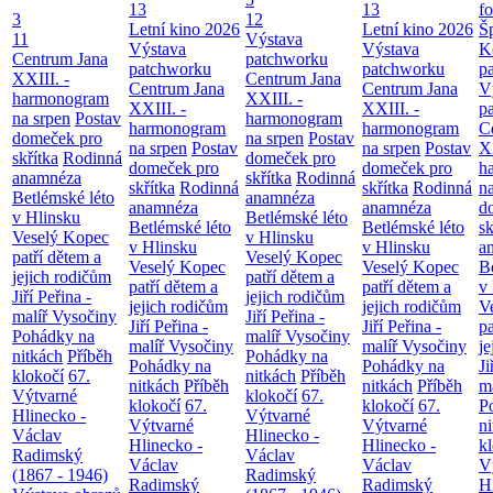
13
13
f
3
12
Letní kino 2026
Letní kino 2026
Š
11
Výstava
Výstava
Výstava
K
Centrum Jana
patchworku
patchworku
patchworku
p
XXIII. -
Centrum Jana
Centrum Jana
Centrum Jana
V
harmonogram
XXIII. -
XXIII. -
XXIII. -
p
na srpen
Postav
harmonogram
harmonogram
harmonogram
C
domeček pro
na srpen
Postav
na srpen
Postav
na srpen
Postav
XX
skřítka
Rodinná
domeček pro
domeček pro
domeček pro
h
anamnéza
skřítka
Rodinná
skřítka
Rodinná
skřítka
Rodinná
n
Betlémské léto
anamnéza
anamnéza
anamnéza
d
v Hlinsku
Betlémské léto
Betlémské léto
Betlémské léto
sk
Veselý Kopec
v Hlinsku
v Hlinsku
v Hlinsku
a
patří dětem a
Veselý Kopec
Veselý Kopec
Veselý Kopec
B
jejich rodičům
patří dětem a
patří dětem a
patří dětem a
v
Jiří Peřina -
jejich rodičům
jejich rodičům
jejich rodičům
V
malíř Vysočiny
Jiří Peřina -
Jiří Peřina -
Jiří Peřina -
pa
Pohádky na
malíř Vysočiny
malíř Vysočiny
malíř Vysočiny
je
nitkách
Příběh
Pohádky na
Pohádky na
Pohádky na
Ji
klokočí
67.
nitkách
Příběh
nitkách
Příběh
nitkách
Příběh
m
Výtvarné
klokočí
67.
klokočí
67.
klokočí
67.
P
Hlinecko -
Výtvarné
Výtvarné
Výtvarné
n
Václav
Hlinecko -
Hlinecko -
Hlinecko -
k
Radimský
Václav
Václav
Václav
V
(1867 - 1946)
Radimský
Radimský
Radimský
H