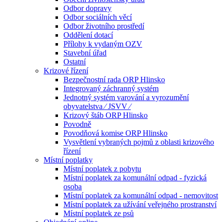
Odbor dopravy
Odbor sociálních věcí
Odbor životního prostředí
Oddělení dotací
Přílohy k vydaným OZV
Stavební úřad
Ostatní
Krizové řízení
Bezpečnostní rada ORP Hlinsko
Integrovaný záchranný systém
Jednotný systém varování a vyrozumění
obyvatelstva ⁄ JSVV ⁄
Krizový štáb ORP Hlinsko
Povodně
Povodňová komise ORP Hlinsko
Vysvětlení vybraných pojmů z oblasti krizového
řízení
Místní poplatky
Místní poplatek z pobytu
Místní poplatek za komunální odpad - fyzická
osoba
Místní poplatek za komunální odpad - nemovitost
Místní poplatek za užívání veřejného prostranství
Místní poplatek ze psů