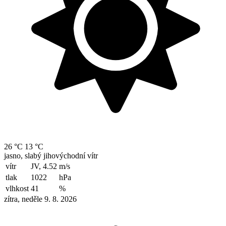
26 °C
13 °C
jasno, slabý jihovýchodní vítr
vítr
JV, 4.52
m/s
tlak
1022
hPa
vlhkost
41
%
zítra, neděle 9. 8. 2026