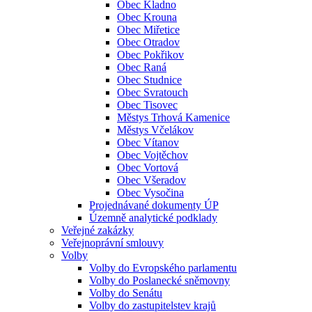
Obec Kladno
Obec Krouna
Obec Miřetice
Obec Otradov
Obec Pokřikov
Obec Raná
Obec Studnice
Obec Svratouch
Obec Tisovec
Městys Trhová Kamenice
Městys Včelákov
Obec Vítanov
Obec Vojtěchov
Obec Vortová
Obec Všeradov
Obec Vysočina
Projednávané dokumenty ÚP
Územně analytické podklady
Veřejné zakázky
Veřejnoprávní smlouvy
Volby
Volby do Evropského parlamentu
Volby do Poslanecké sněmovny
Volby do Senátu
Volby do zastupitelstev krajů