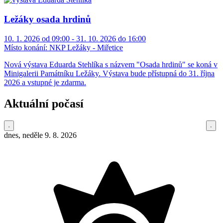
Ležáky osada hrdinů
10. 1. 2026 od 09:00 - 31. 10. 2026 do 16:00
Místo konání:
NKP Ležáky - Miřetice
Nová výstava Eduarda Stehlíka s názvem "Osada hrdinů" se koná v
Minigalerii Památníku Ležáky. Výstava bude přístupná do 31. října
2026 a vstupné je zdarma.
Aktuální počasí
dnes, neděle 9. 8. 2026