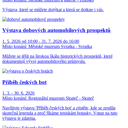
Výstava, které se můžete dotýkat a která se dotkne i vás.
Výstava dobových automobilových prospektů
1. 5. 2026 od 10:00 - 31. 7. 2026 do 16:00
Místo konání:
Městské muzeum Svratka - Svratka
Můžete se těšit na širokou škálu historických prospektů, které
dokumentují vývoj automobilového průmyslu.
Příběh českých bot
1. 3. - 30. 6. 2026
Místo konání:
Regionální muzeum Skuteč - Skuteč
Navštivte výstavu 'Příběh českých bot' a zjistěte, kde se zrodila
skutečná legenda a proč říkáme teniskám botasky. Vstup na tuto
výstavu je zdarma.