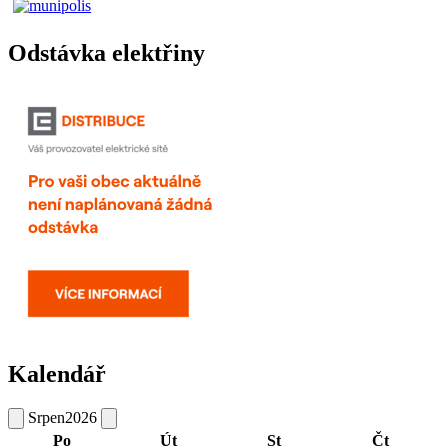
Odstávka elektřiny
Kalendář
Srpen
2026
Po
Út
St
Čt