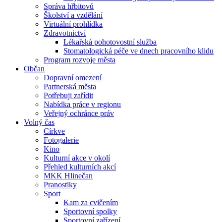
Správa hřbitovů
Školství a vzdělání
Virtuální prohlídka
Zdravotnictví
Lékařská pohotovostní služba
Stomatologická péče ve dnech pracovního klidu
Program rozvoje města
Občan
Dopravní omezení
Partnerská města
Potřebuji zařídit
Nabídka práce v regionu
Veřejný ochránce práv
Volný čas
Církve
Fotogalerie
Kino
Kulturní akce v okolí
Přehled kulturních akcí
MKK Hlinečan
Pranostiky
Sport
Kam za cvičením
Sportovní spolky
Sportovní zařízení