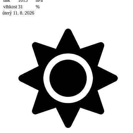
tlak
1015
hPa
vlhkost
31
%
úterý 11. 8. 2026