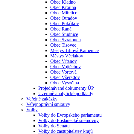
Obec Kladno
Obec Krouna
Obec Miřetice
Obec Otradov
Obec Pokřikov
Obec Raná
Obec Studnice
Obec Svratouch
Obec Tisovec
Městys Trhová Kamenice
Městys Včelákov
Obec Vítanov
Obec Vojtěchov
Obec Vortová
Obec Všeradov
Obec Vysočina
Projednávané dokumenty ÚP
Územně analytické podklady
Veřejné zakázky
Veřejnoprávní smlouvy
Volby
Volby do Evropského parlamentu
Volby do Poslanecké sněmovny
Volby do Senátu
Volby do zastupitelstev krajů