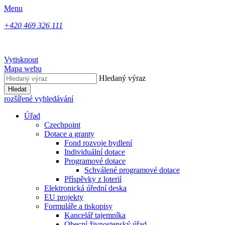
Menu
+420 469 326 111
Vytisknout
Mapa webu
Hledaný výraz
Hledat
rozšířené vyhledávání
Úřad
Czechpoint
Dotace a granty
Fond rozvoje bydlení
Individuální dotace
Programové dotace
Schválené programové dotace
Příspěvky z loterií
Elektronická úřední deska
EU projekty
Formuláře a tiskopisy
Kancelář tajemníka
Obecní živnostenský úřad