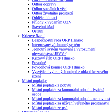
Odbor dopravy
Odbor sociálních věcí
Odbor životního prostředí
Oddělení dotací
Přílohy k vydaným OZV
Stavební úřad
Ostatní
Krizové řízení
Bezpečnostní rada ORP Hlinsko
Integrovaný záchranný systém
Jednotný systém varování a vyrozumění
obyvatelstva ⁄ JSVV ⁄
Krizový štáb ORP Hlinsko
Povodně
Povodňová komise ORP Hlinsko
Vysvětlení vybraných pojmů z oblasti krizového
řízení
Místní poplatky
Místní poplatek z pobytu
Místní poplatek za komunální odpad - fyzická
osoba
Místní poplatek za komunální odpad - nemovitost
Místní poplatek za užívání veřejného prostranství
Místní poplatek ze psů