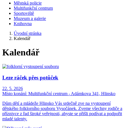
Městská policie
Multifunkční centrum
Sportoviště
Muzeum a galerie
Knihovna
Úvodní stránka
Kalendář
Kalendář
Leze ráček přes potůček
22. 5. 2026
Místo konání:
Multifunkční centrum - Adámkova 341, Hlinsko
Dům dětí a mládeže Hlinsko Vás srdečně zve na vystoupení
dětského folklorního souboru Vysočánek. Zveme všechny rodiče a
příznivce z řad široké veřejnosti, abyste se přišli podívat a podpořit
mladé talenty.