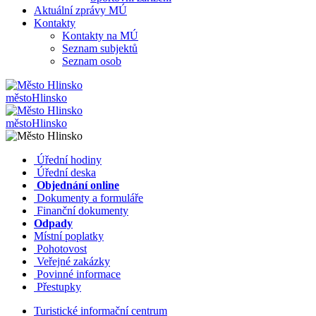
Aktuální zprávy MÚ
Kontakty
Kontakty na MÚ
Seznam subjektů
Seznam osob
město
Hlinsko
město
Hlinsko
​​
Úřední hodiny
​​
Úřední deska
​​
Objednání online
​​
Dokumenty a formuláře
Finanční dokumenty
Odpady
Místní poplatky
​​
Pohotovost
​​
Veřejné zakázky
​​
Povinné informace
​​
Přestupky
Turistické informační centrum