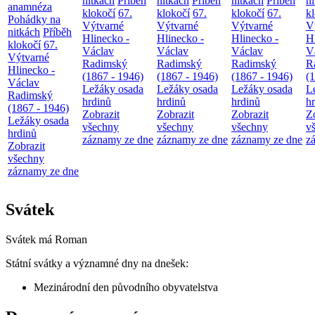
nitkách
Příběh
nitkách
Příběh
nitkách
Příběh
n
anamnéza
klokočí
67.
klokočí
67.
klokočí
67.
k
Pohádky na
Výtvarné
Výtvarné
Výtvarné
V
nitkách
Příběh
Hlinecko -
Hlinecko -
Hlinecko -
H
klokočí
67.
Václav
Václav
Václav
V
Výtvarné
Radimský
Radimský
Radimský
R
Hlinecko -
(1867 - 1946)
(1867 - 1946)
(1867 - 1946)
(
Václav
Ležáky osada
Ležáky osada
Ležáky osada
L
Radimský
hrdinů
hrdinů
hrdinů
h
(1867 - 1946)
Zobrazit
Zobrazit
Zobrazit
Z
Ležáky osada
všechny
všechny
všechny
v
hrdinů
záznamy ze dne
záznamy ze dne
záznamy ze dne
z
Zobrazit
všechny
záznamy ze dne
Svátek
Svátek má
Roman
Státní svátky a významné dny na dnešek:
Mezinárodní den původního obyvatelstva