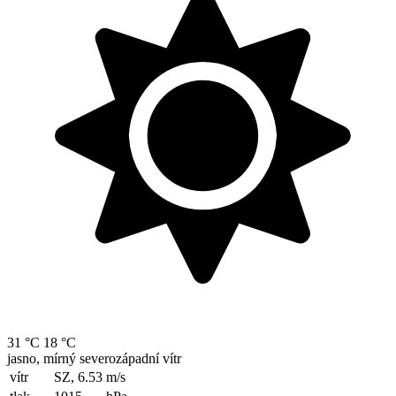
31 °C
18 °C
jasno, mírný severozápadní vítr
vítr
SZ, 6.53
m/s