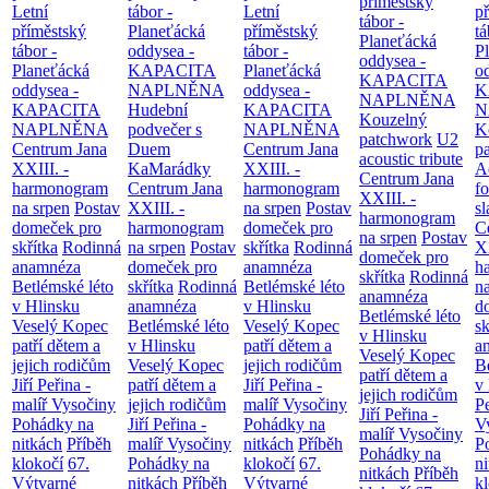
příměstský
Letní
tábor -
Letní
p
tábor -
příměstský
Planeťácká
příměstský
tá
Planeťácká
tábor -
oddysea -
tábor -
P
oddysea -
Planeťácká
KAPACITA
Planeťácká
o
KAPACITA
oddysea -
NAPLNĚNA
oddysea -
K
NAPLNĚNA
KAPACITA
Hudební
KAPACITA
N
Kouzelný
NAPLNĚNA
podvečer s
NAPLNĚNA
K
patchwork
U2
Centrum Jana
Duem
Centrum Jana
p
acoustic tribute
XXIII. -
KaMarádky
XXIII. -
A
Centrum Jana
harmonogram
Centrum Jana
harmonogram
fo
XXIII. -
na srpen
Postav
XXIII. -
na srpen
Postav
sl
harmonogram
domeček pro
harmonogram
domeček pro
C
na srpen
Postav
skřítka
Rodinná
na srpen
Postav
skřítka
Rodinná
XX
domeček pro
anamnéza
domeček pro
anamnéza
h
skřítka
Rodinná
Betlémské léto
skřítka
Rodinná
Betlémské léto
n
anamnéza
v Hlinsku
anamnéza
v Hlinsku
d
Betlémské léto
Veselý Kopec
Betlémské léto
Veselý Kopec
sk
v Hlinsku
patří dětem a
v Hlinsku
patří dětem a
a
Veselý Kopec
jejich rodičům
Veselý Kopec
jejich rodičům
B
patří dětem a
Jiří Peřina -
patří dětem a
Jiří Peřina -
v
jejich rodičům
malíř Vysočiny
jejich rodičům
malíř Vysočiny
Pe
Jiří Peřina -
Pohádky na
Jiří Peřina -
Pohádky na
V
malíř Vysočiny
nitkách
Příběh
malíř Vysočiny
nitkách
Příběh
P
Pohádky na
klokočí
67.
Pohádky na
klokočí
67.
n
nitkách
Příběh
Výtvarné
nitkách
Příběh
Výtvarné
k