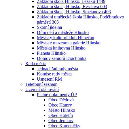
Základní škola Hlinsko, Ležáků 1449
Základní škola, Hlinsko, Resslova 603
Základní škola, Hlinsko, Smetanova 403
Základní umělecká škola Hlinsko, Poděbradovo
náměstí 305
Školní jídelna
Dům dětí a mládeže Hlinsko
Městský kulturní klub Hlinečan
Městské muzeum a galerie Hlinsko
Městská knihovna Hlinsko
Planeta Hlinsko
Domov seniorů Drachtinka
Rada města
Jednací řád rady města
Komise rady města
Usnesení RM
Telefonní seznam
Územní plánování
Platné dokumenty ÚP
Obec Dědová
Obec Hamry
Město Hlinsko
Obec Holetín
Obec Jeníkov
Obec Kameničky