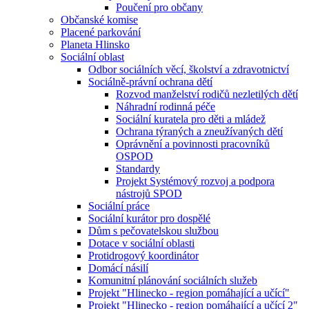
Poučení pro občany
Občanské komise
Placené parkování
Planeta Hlinsko
Sociální oblast
Odbor sociálních věcí, školství a zdravotnictví
Sociálně-právní ochrana dětí
Rozvod manželství rodičů nezletilých dětí
Náhradní rodinná péče
Sociální kuratela pro děti a mládež
Ochrana týraných a zneužívaných dětí
Oprávnění a povinnosti pracovníků
OSPOD
Standardy
Projekt Systémový rozvoj a podpora
nástrojů SPOD
Sociální práce
Sociální kurátor pro dospělé
Dům s pečovatelskou službou
Dotace v sociální oblasti
Protidrogový koordinátor
Domácí násilí
Komunitní plánování sociálních služeb
Projekt "Hlinecko - region pomáhající a učící"
Projekt "Hlinecko - region pomáhající a učící 2"