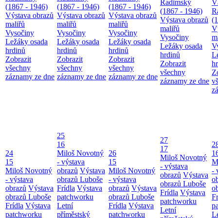
Radimský
V
(1867 - 1946)
(1867 - 1946)
(1867 - 1946)
(1867 - 1946)
R
Výstava obrazů
Výstava obrazů
Výstava obrazů
Výstava obrazů
(
maliřů
maliřů
maliřů
maliřů
V
Vysočiny
Vysočiny
Vysočiny
Vysočiny
m
Ležáky osada
Ležáky osada
Ležáky osada
Ležáky osada
V
hrdinů
hrdinů
hrdinů
hrdinů
L
Zobrazit
Zobrazit
Zobrazit
Zobrazit
h
všechny
všechny
všechny
všechny
Z
záznamy ze dne
záznamy ze dne
záznamy ze dne
záznamy ze dne
v
z
25
27
16
2
17
24
Miloš Novotný
26
1
Miloš Novotný
15
- výstava
15
M
- výstava
Miloš Novotný
obrazů
Výstava
Miloš Novotný
- 
obrazů
Výstava
- výstava
obrazů Luboše
- výstava
o
obrazů Luboše
obrazů
Výstava
Frídla
Výstava
obrazů
Výstava
o
Frídla
Výstava
obrazů Luboše
patchworku
obrazů Luboše
Fr
patchworku
Frídla
Výstava
Letní
Frídla
Výstava
p
Letní
patchworku
příměstský
patchworku
L