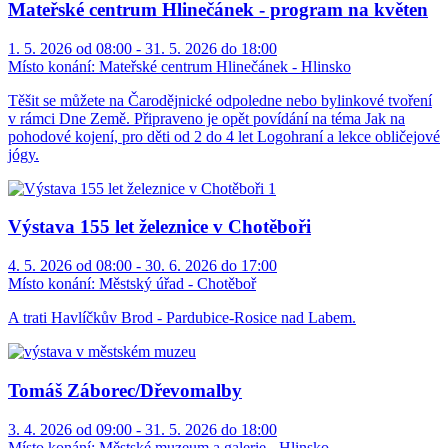
Mateřské centrum Hlinečánek - program na květen
1. 5. 2026 od 08:00 - 31. 5. 2026 do 18:00
Místo konání:
Mateřské centrum Hlinečánek - Hlinsko
Těšit se můžete na Čarodějnické odpoledne nebo bylinkové tvoření
v rámci Dne Země. Připraveno je opět povídání na téma Jak na
pohodové kojení, pro děti od 2 do 4 let Logohraní a lekce obličejové
jógy.
Výstava 155 let železnice v Chotěboři
4. 5. 2026 od 08:00 - 30. 6. 2026 do 17:00
Místo konání:
Městský úřad - Chotěboř
A trati Havlíčkův Brod - Pardubice-Rosice nad Labem.
Tomáš Záborec/Dřevomalby
3. 4. 2026 od 09:00 - 31. 5. 2026 do 18:00
Místo konání:
Městské muzeum a galerie - Hlinsko