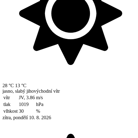
28 °C
13 °C
jasno, slabý jihovýchodní vítr
vítr
JV, 3.86
m/s
tlak
1019
hPa
vlhkost
30
%
zítra, pondělí 10. 8. 2026