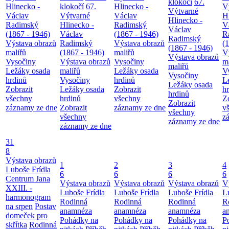
klokočí
67.
Hlinecko -
klokočí
67.
Hlinecko -
V
Výtvarné
Václav
Výtvarné
Václav
H
Hlinecko -
Radimský
Hlinecko -
Radimský
V
Václav
(1867 - 1946)
Václav
(1867 - 1946)
R
Radimský
Výstava obrazů
Radimský
Výstava obrazů
(
(1867 - 1946)
maliřů
(1867 - 1946)
maliřů
V
Výstava obrazů
Vysočiny
Výstava obrazů
Vysočiny
m
maliřů
Ležáky osada
maliřů
Ležáky osada
V
Vysočiny
hrdinů
Vysočiny
hrdinů
L
Ležáky osada
Zobrazit
Ležáky osada
Zobrazit
h
hrdinů
všechny
hrdinů
všechny
Z
Zobrazit
záznamy ze dne
Zobrazit
záznamy ze dne
v
všechny
všechny
z
záznamy ze dne
záznamy ze dne
31
8
Výstava obrazů
1
2
3
4
Luboše Frídla
6
6
6
6
Centrum Jana
Výstava obrazů
Výstava obrazů
Výstava obrazů
V
XXIII. -
Luboše Frídla
Luboše Frídla
Luboše Frídla
L
harmonogram
Rodinná
Rodinná
Rodinná
R
na srpen
Postav
anamnéza
anamnéza
anamnéza
a
domeček pro
Pohádky na
Pohádky na
Pohádky na
P
skřítka
Rodinná