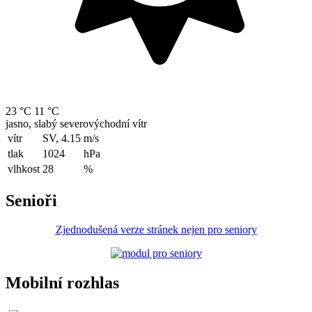
23 °C
11 °C
jasno, slabý severovýchodní vítr
vítr
SV, 4.15
m/s
tlak
1024
hPa
vlhkost
28
%
Senioři
Zjednodušená verze stránek nejen pro seniory
Mobilní rozhlas