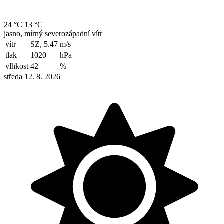
24 °C
13 °C
jasno, mírný severozápadní vítr
vítr
SZ, 5.47
m/s
tlak
1020
hPa
vlhkost
42
%
středa 12. 8. 2026