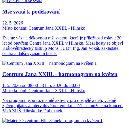
Mše svatá k poděkování
22. 5. 2026
Místo konání:
Centrum Jana XXIII. - Hlinsko
Zveme vás na děkovnou mši svatou, která je příležitostí oslavit 20
let od otevření Centra Jana XXIII. v Hlinsku. Mezi hosty se objeví
Královéhradecký biskup Mons. JUDr. Ing. Jan Vokál, zakladatel
centra a další významní hosté.
Centrum Jana XXIII. - harmonogram na květen
1. 5. 2026 od 08:00 - 31. 5. 2026 do 20:00
Místo konání:
Centrum Jana XXIII. - Hlinsko
Na programu jsou rozmanité aktivity pro dospělé a děti, včetně
zpěvu, pilates a intervalového tréninku. Těšit se můžete na koncert
žáků ZUŠ Hlinsko ke Dni matek.