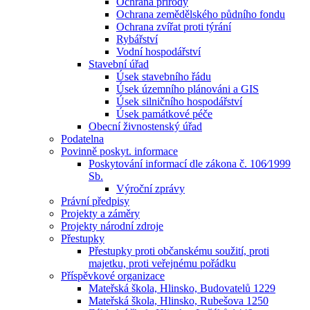
Ochrana přírody
Ochrana zemědělského půdního fondu
Ochrana zvířat proti týrání
Rybářství
Vodní hospodářství
Stavební úřad
Úsek stavebního řádu
Úsek územního plánováni a GIS
Úsek silničního hospodářství
Úsek památkové péče
Obecní živnostenský úřad
Podatelna
Povinně poskyt. informace
Poskytování informací dle zákona č. 106⁄1999
Sb.
Výroční zprávy
Právní předpisy
Projekty a záměry
Projekty národní zdroje
Přestupky
Přestupky proti občanskému soužití, proti
majetku, proti veřejnému pořádku
Příspěvkové organizace
Mateřská škola, Hlinsko, Budovatelů 1229
Mateřská škola, Hlinsko, Rubešova 1250