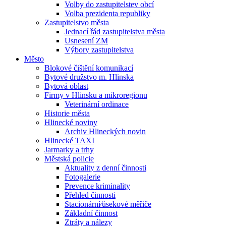
Volby do zastupitelstev obcí
Volba prezidenta republiky
Zastupitelstvo města
Jednací řád zastupitelstva města
Usnesení ZM
Výbory zastupitelstva
Město
Blokové čištění komunikací
Bytové družstvo m. Hlinska
Bytová oblast
Firmy v Hlinsku a mikroregionu
Veterinární ordinace
Historie města
Hlinecké noviny
Archiv Hlineckých novin
Hlinecké TAXI
Jarmarky a trhy
Městská policie
Aktuality z denní činnosti
Fotogalerie
Prevence kriminality
Přehled činnosti
Stacionární⁄úsekové měřiče
Základní činnost
Ztráty a nálezy