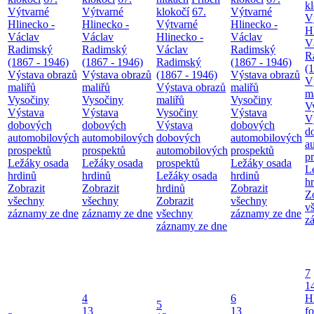
k
Výtvarné
Výtvarné
klokočí
67.
Výtvarné
V
Hlinecko -
Hlinecko -
Výtvarné
Hlinecko -
H
Václav
Václav
Hlinecko -
Václav
V
Radimský
Radimský
Václav
Radimský
R
(1867 - 1946)
(1867 - 1946)
Radimský
(1867 - 1946)
(
Výstava obrazů
Výstava obrazů
(1867 - 1946)
Výstava obrazů
V
maliřů
maliřů
Výstava obrazů
maliřů
m
Vysočiny
Vysočiny
maliřů
Vysočiny
V
Výstava
Výstava
Vysočiny
Výstava
V
dobových
dobových
Výstava
dobových
d
automobilových
automobilových
dobových
automobilových
a
prospektů
prospektů
automobilových
prospektů
p
Ležáky osada
Ležáky osada
prospektů
Ležáky osada
L
hrdinů
hrdinů
Ležáky osada
hrdinů
h
Zobrazit
Zobrazit
hrdinů
Zobrazit
Z
všechny
všechny
Zobrazit
všechny
v
záznamy ze dne
záznamy ze dne
všechny
záznamy ze dne
z
záznamy ze dne
7
1
4
6
H
5
13
13
f