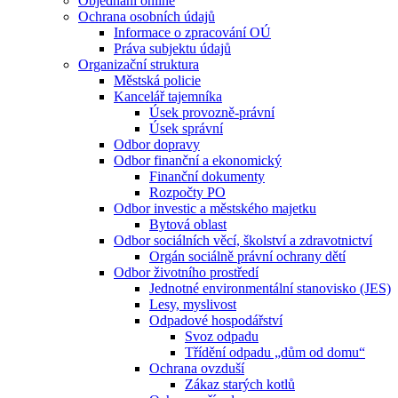
Objednání online
Ochrana osobních údajů
Informace o zpracování OÚ
Práva subjektu údajů
Organizační struktura
Městská policie
Kancelář tajemníka
Úsek provozně-právní
Úsek správní
Odbor dopravy
Odbor finanční a ekonomický
Finanční dokumenty
Rozpočty PO
Odbor investic a městského majetku
Bytová oblast
Odbor sociálních věcí, školství a zdravotnictví
Orgán sociálně právní ochrany dětí
Odbor životního prostředí
Jednotné environmentální stanovisko (JES)
Lesy, myslivost
Odpadové hospodářství
Svoz odpadu
Třídění odpadu „dům od domu“
Ochrana ovzduší
Zákaz starých kotlů