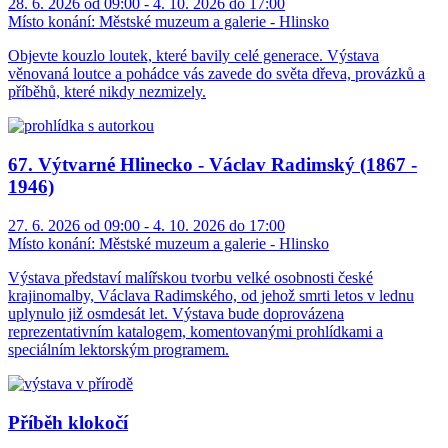
28. 6. 2026 od 09:00 - 4. 10. 2026 do 17:00
Místo konání:
Městské muzeum a galerie - Hlinsko
Objevte kouzlo loutek, které bavily celé generace. Výstava
věnovaná loutce a pohádce vás zavede do světa dřeva, provázků a
příběhů, které nikdy nezmizely.
67. Výtvarné Hlinecko - Václav Radimský (1867 -
1946)
27. 6. 2026 od 09:00 - 4. 10. 2026 do 17:00
Místo konání:
Městské muzeum a galerie - Hlinsko
Výstava představí malířskou tvorbu velké osobnosti české
krajinomalby, Václava Radimského, od jehož smrti letos v lednu
uplynulo již osmdesát let. Výstava bude doprovázena
reprezentativním katalogem, komentovanými prohlídkami a
speciálním lektorským programem.
Příběh klokočí