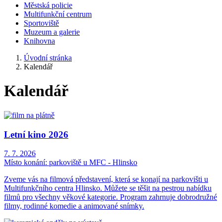
Městská policie
Multifunkční centrum
Sportoviště
Muzeum a galerie
Knihovna
Úvodní stránka
Kalendář
Kalendář
Letní kino 2026
7. 7. 2026
Místo konání:
parkoviště u MFC - Hlinsko
Zveme vás na filmová představení, která se konají na parkovišti u
Multifunkčního centra Hlinsko. Můžete se těšit na pestrou nabídku
filmů pro všechny věkové kategorie. Program zahrnuje dobrodružné
filmy, rodinné komedie a animované snímky.