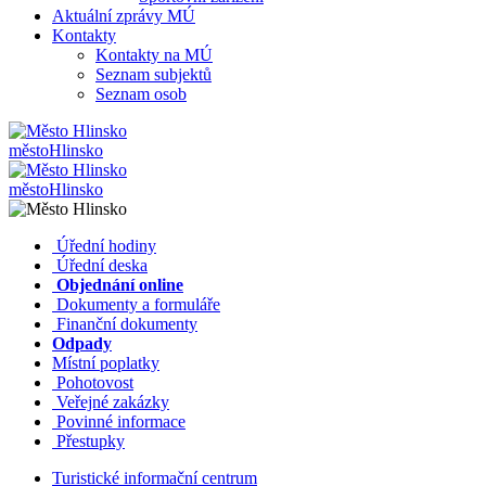
Aktuální zprávy MÚ
Kontakty
Kontakty na MÚ
Seznam subjektů
Seznam osob
město
Hlinsko
město
Hlinsko
​​
Úřední hodiny
​​
Úřední deska
​​
Objednání online
​​
Dokumenty a formuláře
Finanční dokumenty
Odpady
Místní poplatky
​​
Pohotovost
​​
Veřejné zakázky
​​
Povinné informace
​​
Přestupky
Turistické informační centrum