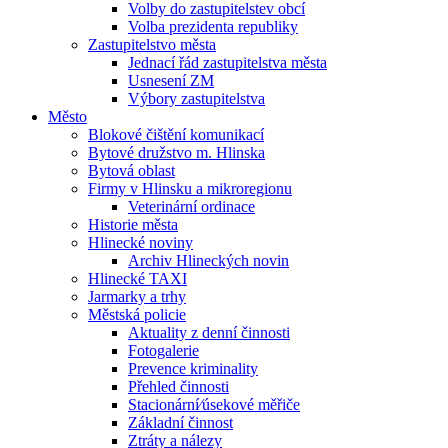
Volby do zastupitelstev obcí
Volba prezidenta republiky
Zastupitelstvo města
Jednací řád zastupitelstva města
Usnesení ZM
Výbory zastupitelstva
Město
Blokové čištění komunikací
Bytové družstvo m. Hlinska
Bytová oblast
Firmy v Hlinsku a mikroregionu
Veterinární ordinace
Historie města
Hlinecké noviny
Archiv Hlineckých novin
Hlinecké TAXI
Jarmarky a trhy
Městská policie
Aktuality z denní činnosti
Fotogalerie
Prevence kriminality
Přehled činnosti
Stacionární⁄úsekové měřiče
Základní činnost
Ztráty a nálezy