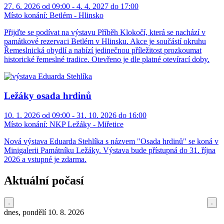
27. 6. 2026 od 09:00 - 4. 4. 2027 do 17:00
Místo konání:
Betlém - Hlinsko
Přijďte se podívat na výstavu Příběh Klokočí, která se nachází v
památkové rezervaci Betlém v Hlinsku. Akce je součástí okruhu
Řemeslnická obydlí a nabízí jedinečnou příležitost prozkoumat
historické řemeslné tradice. Otevřeno je dle platné otevírací doby.
Ležáky osada hrdinů
10. 1. 2026 od 09:00 - 31. 10. 2026 do 16:00
Místo konání:
NKP Ležáky - Miřetice
Nová výstava Eduarda Stehlíka s názvem "Osada hrdinů" se koná v
Minigalerii Památníku Ležáky. Výstava bude přístupná do 31. října
2026 a vstupné je zdarma.
Aktuální počasí
dnes, pondělí 10. 8. 2026