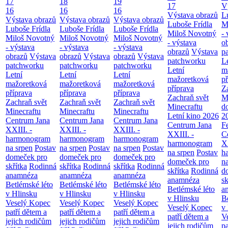
17
18
19
17
V
16
16
16
Výstava obrazů
L
Výstava obrazů
Výstava obrazů
Výstava obrazů
Luboše Frídla
M
Luboše Frídla
Luboše Frídla
Luboše Frídla
Miloš Novotný
- 
Miloš Novotný
Miloš Novotný
Miloš Novotný
- výstava
o
- výstava
- výstava
- výstava
obrazů
Výstava
p
obrazů
Výstava
obrazů
Výstava
obrazů
Výstava
patchworku
L
patchworku
patchworku
patchworku
Letní
m
Letní
Letní
Letní
mažoretková
př
mažoretková
mažoretková
mažoretková
příprava
Z
příprava
příprava
příprava
Zachraň svět
M
Zachraň svět
Zachraň svět
Zachraň svět
Minecraftu
d
Minecraftu
Minecraftu
Minecraftu
Letní kino 2026
2
Centrum Jana
Centrum Jana
Centrum Jana
Centrum Jana
F
XXIII. -
XXIII. -
XXIII. -
XXIII. -
C
harmonogram
harmonogram
harmonogram
harmonogram
XX
na srpen
Postav
na srpen
Postav
na srpen
Postav
na srpen
Postav
h
domeček pro
domeček pro
domeček pro
domeček pro
n
skřítka
Rodinná
skřítka
Rodinná
skřítka
Rodinná
skřítka
Rodinná
d
anamnéza
anamnéza
anamnéza
anamnéza
sk
Betlémské léto
Betlémské léto
Betlémské léto
Betlémské léto
a
v Hlinsku
v Hlinsku
v Hlinsku
v Hlinsku
B
Veselý Kopec
Veselý Kopec
Veselý Kopec
Veselý Kopec
v
patří dětem a
patří dětem a
patří dětem a
patří dětem a
V
jejich rodičům
jejich rodičům
jejich rodičům
jejich rodičům
pa