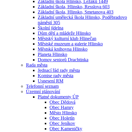
Základní škola Hlinsko, Ležáků 1449
Základní škola, Hlinsko, Resslova 603
Základní škola, Hlinsko, Smetanova 403
Základní umělecká škola Hlinsko, Poděbradovo
náměstí 305
Školní jídelna
Dům dětí a mládeže Hlinsko
Městský kulturní klub Hlinečan
Městské muzeum a galerie Hlinsko
Městská knihovna Hlinsko
Planeta Hlinsko
Domov seniorů Drachtinka
Rada města
Jednací řád rady města
Komise rady města
Usnesení RM
Telefonní seznam
Územní plánování
Platné dokumenty ÚP
Obec Dědová
Obec Hamry
Město Hlinsko
Obec Holetín
Obec Jeníkov
Obec Kameničky