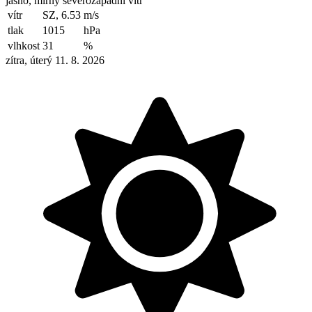
jasno, mírný severozápadní vítr
vítr
SZ, 6.53
m/s
tlak
1015
hPa
vlhkost
31
%
zítra, úterý 11. 8. 2026