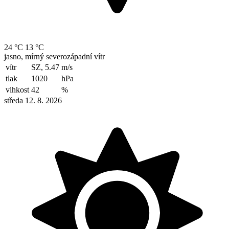
24 °C
13 °C
jasno, mírný severozápadní vítr
vítr
SZ, 5.47
m/s
tlak
1020
hPa
vlhkost
42
%
středa 12. 8. 2026