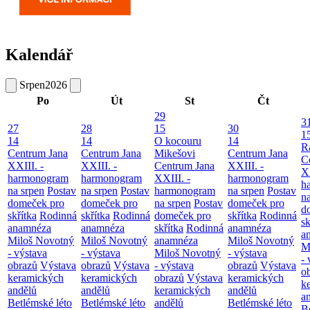
Kalendář
Srpen
2026
Po
Út
St
Čt
29
3
27
28
15
30
1
14
14
O kocouru
14
R
Centrum Jana
Centrum Jana
Mikešovi
Centrum Jana
C
XXIII. -
XXIII. -
Centrum Jana
XXIII. -
XX
harmonogram
harmonogram
XXIII. -
harmonogram
h
na srpen
Postav
na srpen
Postav
harmonogram
na srpen
Postav
n
domeček pro
domeček pro
na srpen
Postav
domeček pro
d
skřítka
Rodinná
skřítka
Rodinná
domeček pro
skřítka
Rodinná
sk
anamnéza
anamnéza
skřítka
Rodinná
anamnéza
a
Miloš Novotný
Miloš Novotný
anamnéza
Miloš Novotný
M
- výstava
- výstava
Miloš Novotný
- výstava
- 
obrazů
Výstava
obrazů
Výstava
- výstava
obrazů
Výstava
o
keramických
keramických
obrazů
Výstava
keramických
k
andělů
andělů
keramických
andělů
a
Betlémské léto
Betlémské léto
andělů
Betlémské léto
B