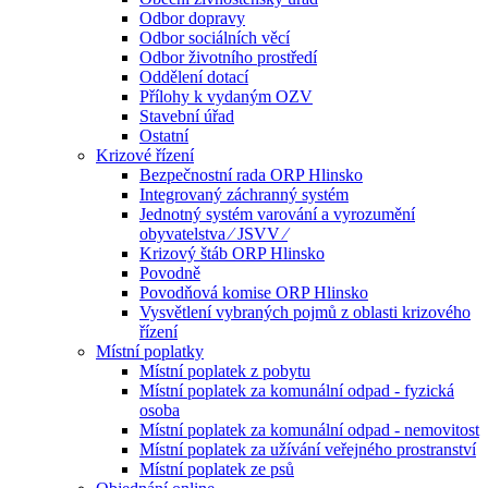
Odbor dopravy
Odbor sociálních věcí
Odbor životního prostředí
Oddělení dotací
Přílohy k vydaným OZV
Stavební úřad
Ostatní
Krizové řízení
Bezpečnostní rada ORP Hlinsko
Integrovaný záchranný systém
Jednotný systém varování a vyrozumění
obyvatelstva ⁄ JSVV ⁄
Krizový štáb ORP Hlinsko
Povodně
Povodňová komise ORP Hlinsko
Vysvětlení vybraných pojmů z oblasti krizového
řízení
Místní poplatky
Místní poplatek z pobytu
Místní poplatek za komunální odpad - fyzická
osoba
Místní poplatek za komunální odpad - nemovitost
Místní poplatek za užívání veřejného prostranství
Místní poplatek ze psů