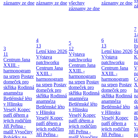
v
záznamy ze dne
záznamy ze dne
všechny
záznamy ze dne
z
záznamy ze dne
7
1
4
6
H
5
13
13
f
3
12
Letní kino 2026
Letní kino 2026
Š
11
Výstava
Výstava
Výstava
K
Centrum Jana
patchworku
patchworku
patchworku
p
XXIII. -
Centrum Jana
Centrum Jana
Centrum Jana
V
harmonogram
XXIII. -
XXIII. -
XXIII. -
p
na srpen
Postav
harmonogram
harmonogram
harmonogram
C
domeček pro
na srpen
Postav
na srpen
Postav
na srpen
Postav
XX
skřítka
Rodinná
domeček pro
domeček pro
domeček pro
h
anamnéza
skřítka
Rodinná
skřítka
Rodinná
skřítka
Rodinná
n
Betlémské léto
anamnéza
anamnéza
anamnéza
d
v Hlinsku
Betlémské léto
Betlémské léto
Betlémské léto
sk
Veselý Kopec
v Hlinsku
v Hlinsku
v Hlinsku
a
patří dětem a
Veselý Kopec
Veselý Kopec
Veselý Kopec
B
jejich rodičům
patří dětem a
patří dětem a
patří dětem a
v
Jiří Peřina -
jejich rodičům
jejich rodičům
jejich rodičům
V
malíř Vysočiny
Jiří Peřina -
Jiří Peřina -
Jiří Peřina -
pa
Pohádky na
malíř Vysočiny