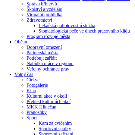
Správa hřbitovů
Školství a vzdělání
Virtuální prohlídka
Zdravotnictví
Lékařská pohotovostní služba
Stomatologická péče ve dnech pracovního klidu
Program rozvoje města
Občan
Dopravní omezení
Partnerská města
Potřebuji zařídit
Nabídka práce v regionu
Veřejný ochránce práv
Volný čas
Církve
Fotogalerie
Kino
Kulturní akce v okolí
Přehled kulturních akcí
MKK Hlinečan
Pranostiky
Sport
Kam za cvičením
Sportovní spolky
Sportovní zařízení