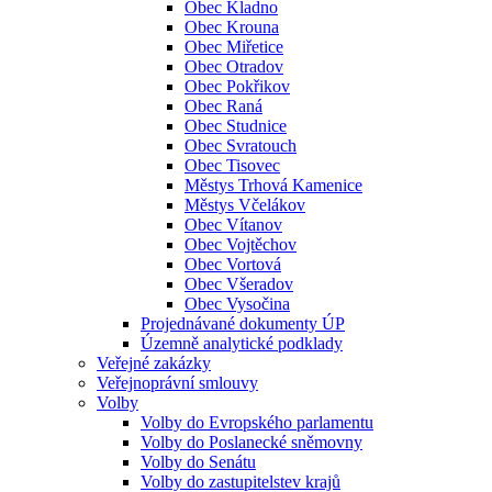
Obec Kladno
Obec Krouna
Obec Miřetice
Obec Otradov
Obec Pokřikov
Obec Raná
Obec Studnice
Obec Svratouch
Obec Tisovec
Městys Trhová Kamenice
Městys Včelákov
Obec Vítanov
Obec Vojtěchov
Obec Vortová
Obec Všeradov
Obec Vysočina
Projednávané dokumenty ÚP
Územně analytické podklady
Veřejné zakázky
Veřejnoprávní smlouvy
Volby
Volby do Evropského parlamentu
Volby do Poslanecké sněmovny
Volby do Senátu
Volby do zastupitelstev krajů