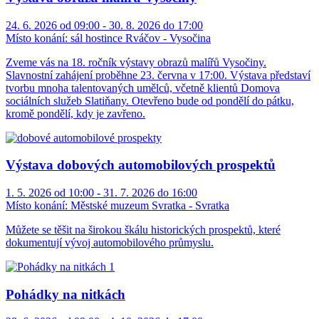
24. 6. 2026 od 09:00 - 30. 8. 2026 do 17:00
Místo konání:
sál hostince Rváčov - Vysočina
Zveme vás na 18. ročník výstavy obrazů malířů Vysočiny.
Slavnostní zahájení proběhne 23. června v 17:00. Výstava představí
tvorbu mnoha talentovaných umělců, včetně klientů Domova
sociálních služeb Slatiňany. Otevřeno bude od pondělí do pátku,
kromě pondělí, kdy je zavřeno.
Výstava dobových automobilových prospektů
1. 5. 2026 od 10:00 - 31. 7. 2026 do 16:00
Místo konání:
Městské muzeum Svratka - Svratka
Můžete se těšit na širokou škálu historických prospektů, které
dokumentují vývoj automobilového průmyslu.
Pohádky na nitkách