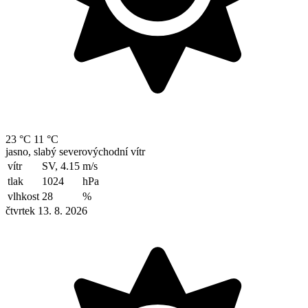
23 °C
11 °C
jasno, slabý severovýchodní vítr
vítr
SV, 4.15
m/s
tlak
1024
hPa
vlhkost
28
%
čtvrtek 13. 8. 2026