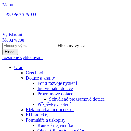
Menu
+420 469 326 111
Vytisknout
Mapa webu
Hledaný výraz
Hledat
rozšířené vyhledávání
Úřad
Czechpoint
Dotace a granty
Fond rozvoje bydlení
Individuální dotace
Programové dotace
Schválené programové dotace
Příspěvky z loterií
Elektronická úřední deska
EU projekty
Formuláře a tiskopisy
Kancelář tajemníka
Obecní živnostenský úřad