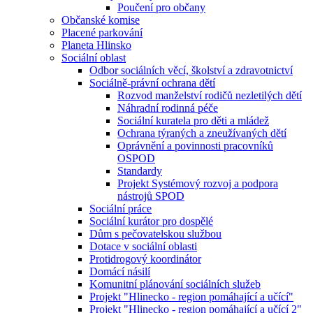
Poučení pro občany
Občanské komise
Placené parkování
Planeta Hlinsko
Sociální oblast
Odbor sociálních věcí, školství a zdravotnictví
Sociálně-právní ochrana dětí
Rozvod manželství rodičů nezletilých dětí
Náhradní rodinná péče
Sociální kuratela pro děti a mládež
Ochrana týraných a zneužívaných dětí
Oprávnění a povinnosti pracovníků
OSPOD
Standardy
Projekt Systémový rozvoj a podpora
nástrojů SPOD
Sociální práce
Sociální kurátor pro dospělé
Dům s pečovatelskou službou
Dotace v sociální oblasti
Protidrogový koordinátor
Domácí násilí
Komunitní plánování sociálních služeb
Projekt "Hlinecko - region pomáhající a učící"
Projekt "Hlinecko - region pomáhající a učící 2"