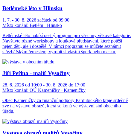
Betlémské léto v Hlinsku
1. 7. - 30. 8. 2026 začátek od 09:00
Místo konání:
Betlém - Hlinsko
Betlémské léto nabízí pestrý program pro všechny věkové kategorie.
Navštivte různé workshopy a loutková představení, které potěší
nejen děti, ale i dospělé. V rámci programu se můžete seznámit
s řezbářským řemeslem, vyrobit si vlastní šperk nebo masku.
Jiří Peřina - malíř Vysočiny
28. 6. 2026 od 10:00 - 30. 8. 2026 do 17:00
Místo konání:
OÚ Kameničky - Kameničky
Obec Kameničky za finanční podpory Pardubického kraje srdečně
zve na výstavu obrazů, která se koná ve výstavní síni obecního
úřadu.
Výstava obrazů maliřů Vysočiny