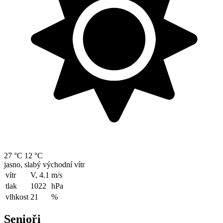
27 °C
12 °C
jasno, slabý východní vítr
vítr
V, 4.1
m/s
tlak
1022
hPa
vlhkost
21
%
Senioři