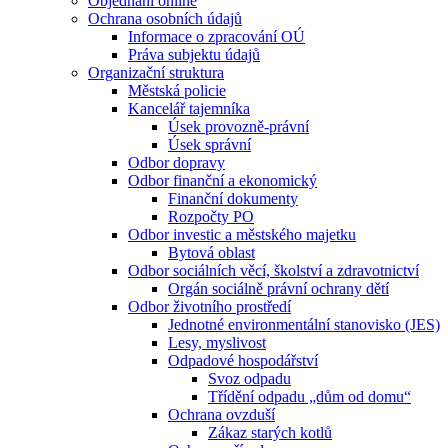
Objednání online
Ochrana osobních údajů
Informace o zpracování OÚ
Práva subjektu údajů
Organizační struktura
Městská policie
Kancelář tajemníka
Úsek provozně-právní
Úsek správní
Odbor dopravy
Odbor finanční a ekonomický
Finanční dokumenty
Rozpočty PO
Odbor investic a městského majetku
Bytová oblast
Odbor sociálních věcí, školství a zdravotnictví
Orgán sociálně právní ochrany dětí
Odbor životního prostředí
Jednotné environmentální stanovisko (JES)
Lesy, myslivost
Odpadové hospodářství
Svoz odpadu
Třídění odpadu „dům od domu“
Ochrana ovzduší
Zákaz starých kotlů