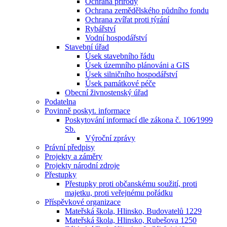
Ochrana přírody
Ochrana zemědělského půdního fondu
Ochrana zvířat proti týrání
Rybářství
Vodní hospodářství
Stavební úřad
Úsek stavebního řádu
Úsek územního plánováni a GIS
Úsek silničního hospodářství
Úsek památkové péče
Obecní živnostenský úřad
Podatelna
Povinně poskyt. informace
Poskytování informací dle zákona č. 106⁄1999
Sb.
Výroční zprávy
Právní předpisy
Projekty a záměry
Projekty národní zdroje
Přestupky
Přestupky proti občanskému soužití, proti
majetku, proti veřejnému pořádku
Příspěvkové organizace
Mateřská škola, Hlinsko, Budovatelů 1229
Mateřská škola, Hlinsko, Rubešova 1250