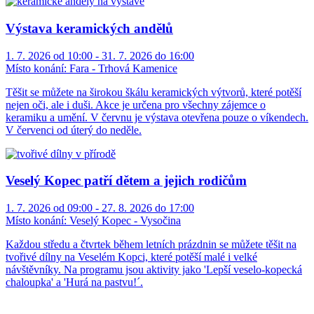
Výstava keramických andělů
1. 7. 2026 od 10:00 - 31. 7. 2026 do 16:00
Místo konání:
Fara - Trhová Kamenice
Těšit se můžete na širokou škálu keramických výtvorů, které potěší
nejen oči, ale i duši. Akce je určena pro všechny zájemce o
keramiku a umění. V červnu je výstava otevřena pouze o víkendech.
V červenci od úterý do neděle.
Veselý Kopec patří dětem a jejich rodičům
1. 7. 2026 od 09:00 - 27. 8. 2026 do 17:00
Místo konání:
Veselý Kopec - Vysočina
Každou středu a čtvrtek během letních prázdnin se můžete těšit na
tvořivé dílny na Veselém Kopci, které potěší malé i velké
návštěvníky. Na programu jsou aktivity jako 'Lepší veselo-kopecká
chaloupka' a 'Hurá na pastvu!´.