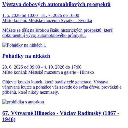
Výstava dobových automobilových prospektů
1. 5. 2026 od 10:00 - 31. 7. 2026 do 16:00
Místo konání:
Městské muzeum Svratka - Svratka
Můžete se těšit na širokou škálu historických prospektů, které
dokumentují vývoj automobilového průmyslu.
Pohádky na nitkách
28. 6. 2026 od 09:00 - 4. 10. 2026 do 17:00
Místo konání:
Městské muzeum a galerie - Hlinsko
Objevte kouzlo loutek, které bavily celé generace. Výstava
věnovaná loutce a pohádce vás zavede do světa dřeva, provázků a
příběhů, které nikdy nezmizely.
67. Výtvarné Hlinecko - Václav Radimský (1867 -
1946)