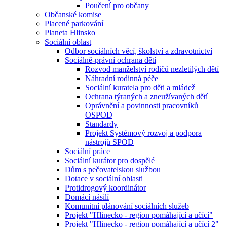
Poučení pro občany
Občanské komise
Placené parkování
Planeta Hlinsko
Sociální oblast
Odbor sociálních věcí, školství a zdravotnictví
Sociálně-právní ochrana dětí
Rozvod manželství rodičů nezletilých dětí
Náhradní rodinná péče
Sociální kuratela pro děti a mládež
Ochrana týraných a zneužívaných dětí
Oprávnění a povinnosti pracovníků
OSPOD
Standardy
Projekt Systémový rozvoj a podpora
nástrojů SPOD
Sociální práce
Sociální kurátor pro dospělé
Dům s pečovatelskou službou
Dotace v sociální oblasti
Protidrogový koordinátor
Domácí násilí
Komunitní plánování sociálních služeb
Projekt "Hlinecko - region pomáhající a učící"
Projekt "Hlinecko - region pomáhající a učící 2"