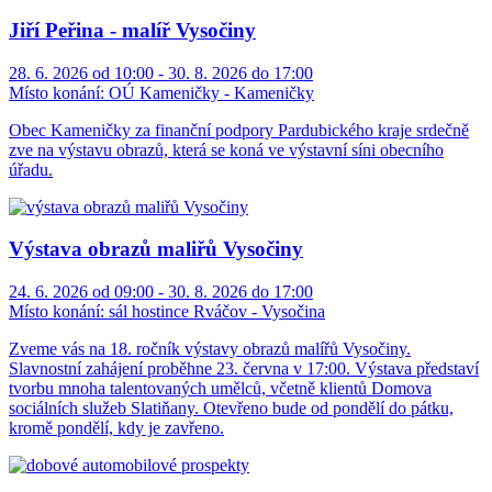
Jiří Peřina - malíř Vysočiny
28. 6. 2026 od 10:00 - 30. 8. 2026 do 17:00
Místo konání:
OÚ Kameničky - Kameničky
Obec Kameničky za finanční podpory Pardubického kraje srdečně
zve na výstavu obrazů, která se koná ve výstavní síni obecního
úřadu.
Výstava obrazů maliřů Vysočiny
24. 6. 2026 od 09:00 - 30. 8. 2026 do 17:00
Místo konání:
sál hostince Rváčov - Vysočina
Zveme vás na 18. ročník výstavy obrazů malířů Vysočiny.
Slavnostní zahájení proběhne 23. června v 17:00. Výstava představí
tvorbu mnoha talentovaných umělců, včetně klientů Domova
sociálních služeb Slatiňany. Otevřeno bude od pondělí do pátku,
kromě pondělí, kdy je zavřeno.