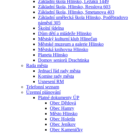
Základní škola Hlinsko, Ležáků 1449
Základní škola, Hlinsko, Resslova 603
Základní škola, Hlinsko, Smetanova 403
Základní umělecká škola Hlinsko, Poděbradovo
náměstí 305
Školní jídelna
Dům dětí a mládeže Hlinsko
Městský kulturní klub Hlinečan
Městské muzeum a galerie Hlinsko
Městská knihovna Hlinsko
Planeta Hlinsko
Domov seniorů Drachtinka
Rada města
Jednací řád rady města
Komise rady města
Usnesení RM
Telefonní seznam
Územní plánování
Platné dokumenty ÚP
Obec Dědová
Obec Hamry
Město Hlinsko
Obec Holetín
Obec Jeníkov
Obec Kameničky