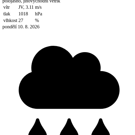
polojasno, jihovýchodní větřík
vítr
JV, 3.11
m/s
tlak
1018
hPa
vlhkost
27
%
pondělí 10. 8. 2026