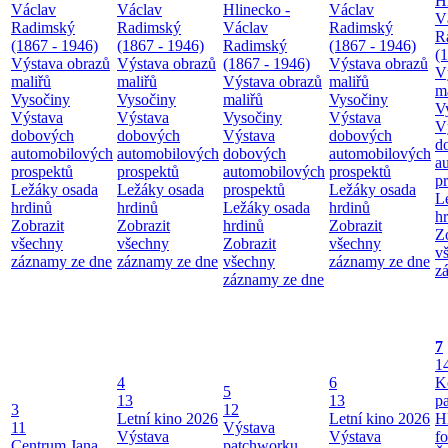
H
Václav
Václav
Hlinecko -
Václav
V
Radimský
Radimský
Václav
Radimský
R
(1867 - 1946)
(1867 - 1946)
Radimský
(1867 - 1946)
(
Výstava obrazů
Výstava obrazů
(1867 - 1946)
Výstava obrazů
V
maliřů
maliřů
Výstava obrazů
maliřů
m
Vysočiny
Vysočiny
maliřů
Vysočiny
V
Výstava
Výstava
Vysočiny
Výstava
V
dobových
dobových
Výstava
dobových
d
automobilových
automobilových
dobových
automobilových
a
prospektů
prospektů
automobilových
prospektů
p
Ležáky osada
Ležáky osada
prospektů
Ležáky osada
L
hrdinů
hrdinů
Ležáky osada
hrdinů
h
Zobrazit
Zobrazit
hrdinů
Zobrazit
Z
všechny
všechny
Zobrazit
všechny
v
záznamy ze dne
záznamy ze dne
všechny
záznamy ze dne
z
záznamy ze dne
7
1
4
6
K
5
13
13
p
3
12
Letní kino 2026
Letní kino 2026
H
11
Výstava
Výstava
Výstava
f
Centrum Jana
patchworku