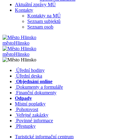
Aktuální zprávy MÚ
Kontakty
Kontakty na MÚ
Seznam subjektů
Seznam osob
město
Hlinsko
město
Hlinsko
​​
Úřední hodiny
​​
Úřední deska
​​
Objednání online
​​
Dokumenty a formuláře
Finanční dokumenty
Odpady
Místní poplatky
​​
Pohotovost
​​
Veřejné zakázky
​​
Povinné informace
​​
Přestupky
Turistické informační centrum