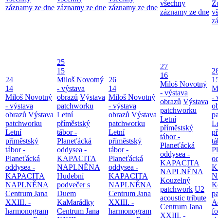
všechny
Z
záznamy ze dne
záznamy ze dne
záznamy ze dne
záznamy ze dne
v
z
25
27
15
2
16
24
Miloš Novotný
26
1
Miloš Novotný
14
- výstava
14
M
- výstava
Miloš Novotný
obrazů
Výstava
Miloš Novotný
- 
obrazů
Výstava
- výstava
patchworku
- výstava
o
patchworku
obrazů
Výstava
Letní
obrazů
Výstava
p
Letní
patchworku
příměstský
patchworku
L
příměstský
Letní
tábor -
Letní
p
tábor -
příměstský
Planeťácká
příměstský
tá
Planeťácká
tábor -
oddysea -
tábor -
P
oddysea -
Planeťácká
KAPACITA
Planeťácká
o
KAPACITA
oddysea -
NAPLNĚNA
oddysea -
K
NAPLNĚNA
KAPACITA
Hudební
KAPACITA
N
Kouzelný
NAPLNĚNA
podvečer s
NAPLNĚNA
K
patchwork
U2
Centrum Jana
Duem
Centrum Jana
p
acoustic tribute
XXIII. -
KaMarádky
XXIII. -
A
Centrum Jana
harmonogram
Centrum Jana
harmonogram
fo
XXIII. -