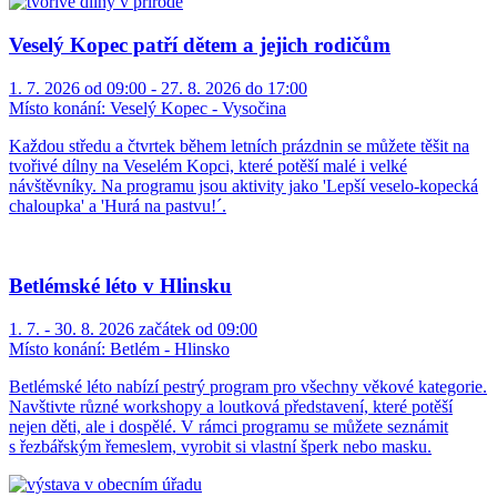
Veselý Kopec patří dětem a jejich rodičům
1. 7. 2026 od 09:00 - 27. 8. 2026 do 17:00
Místo konání:
Veselý Kopec - Vysočina
Každou středu a čtvrtek během letních prázdnin se můžete těšit na
tvořivé dílny na Veselém Kopci, které potěší malé i velké
návštěvníky. Na programu jsou aktivity jako 'Lepší veselo-kopecká
chaloupka' a 'Hurá na pastvu!´.
Betlémské léto v Hlinsku
1. 7. - 30. 8. 2026 začátek od 09:00
Místo konání:
Betlém - Hlinsko
Betlémské léto nabízí pestrý program pro všechny věkové kategorie.
Navštivte různé workshopy a loutková představení, které potěší
nejen děti, ale i dospělé. V rámci programu se můžete seznámit
s řezbářským řemeslem, vyrobit si vlastní šperk nebo masku.