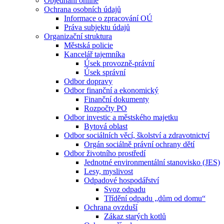
Objednání online
Ochrana osobních údajů
Informace o zpracování OÚ
Práva subjektu údajů
Organizační struktura
Městská policie
Kancelář tajemníka
Úsek provozně-právní
Úsek správní
Odbor dopravy
Odbor finanční a ekonomický
Finanční dokumenty
Rozpočty PO
Odbor investic a městského majetku
Bytová oblast
Odbor sociálních věcí, školství a zdravotnictví
Orgán sociálně právní ochrany dětí
Odbor životního prostředí
Jednotné environmentální stanovisko (JES)
Lesy, myslivost
Odpadové hospodářství
Svoz odpadu
Třídění odpadu „dům od domu“
Ochrana ovzduší
Zákaz starých kotlů