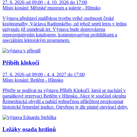
27. 6. 2026 od 09:00 - 4. 10. 2026 do 17:00
Místo konání:
Městské muzeum a galerie - Hlinsko
Výstava představí malířskou tvorbu velké osobnosti české
krajinomalby, Václava Radimského, od jehož smrti letos v lednu
uplynulo již osmdesát let. Výstava bude doprovázena
reprezentativním katalogem, komentovanými prohlídkami a
speciálním lektorským programem.
Příběh klokočí
27. 6. 2026 od 09:00 - 4. 4. 2027 do 17:00
Místo konání:
Betlém - Hlinsko
Přijďte se podívat na výstavu Příběh Klokočí, která se nachází v
památkové rezervaci Betlém v Hlinsku. Akce je součástí okruhu
Řemeslnická obydlí a nabízí jedinečnou příležitost prozkoumat
historické řemeslné tradice. Otevřeno je dle platné otevírací doby.
Ležáky osada hrdinů