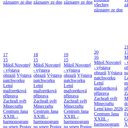
záznamy ze dne
záznamy ze dne
záznamy ze dne
všechny
z
záznamy ze dne
2
20
1
17
18
19
16
M
15
15
15
Miloš Novotný
- 
Miloš Novotný
Miloš Novotný
Miloš Novotný
- výstava
o
- výstava
- výstava
- výstava
obrazů
Výstava
p
obrazů
Výstava
obrazů
Výstava
obrazů
Výstava
patchworku
L
patchworku
patchworku
patchworku
Letní
m
Letní
Letní
Letní
mažoretková
př
mažoretková
mažoretková
mažoretková
příprava
Z
příprava
příprava
příprava
Zachraň svět
M
Zachraň svět
Zachraň svět
Zachraň svět
Minecraftu
d
Minecraftu
Minecraftu
Minecraftu
Letní kino 2026
2
Centrum Jana
Centrum Jana
Centrum Jana
Centrum Jana
F
XXIII. -
XXIII. -
XXIII. -
XXIII. -
C
harmonogram
harmonogram
harmonogram
harmonogram
XX
na srpen
Postav
na srpen
Postav
na srpen
Postav