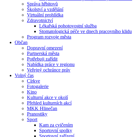
Správa hřbitovů
Školství a vzdělání
Virtuální prohlídka
Zdravotnictví
Lékařská pohotovostní služba
Stomatologická péče ve dnech pracovního klidu
Program rozvoje města
Občan
Dopravní omezení
Partnerská města
Potřebuji zařídit
Nabídka práce v regionu
Veřejný ochránce práv
Volný čas
Církve
Fotogalerie
Kino
Kulturní akce v okolí
Přehled kulturních akcí
MKK Hlinečan
Pranostiky
Sport
Kam za cvičením
Sportovní spolky
Sportovní zařízení