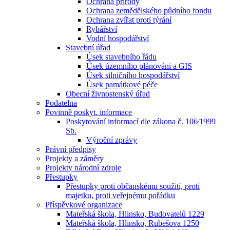
Ochrana přírody
Ochrana zemědělského půdního fondu
Ochrana zvířat proti týrání
Rybářství
Vodní hospodářství
Stavební úřad
Úsek stavebního řádu
Úsek územního plánováni a GIS
Úsek silničního hospodářství
Úsek památkové péče
Obecní živnostenský úřad
Podatelna
Povinně poskyt. informace
Poskytování informací dle zákona č. 106⁄1999
Sb.
Výroční zprávy
Právní předpisy
Projekty a záměry
Projekty národní zdroje
Přestupky
Přestupky proti občanskému soužití, proti
majetku, proti veřejnému pořádku
Příspěvkové organizace
Mateřská škola, Hlinsko, Budovatelů 1229
Mateřská škola, Hlinsko, Rubešova 1250