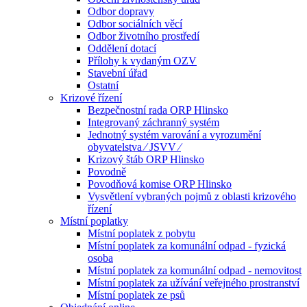
Odbor dopravy
Odbor sociálních věcí
Odbor životního prostředí
Oddělení dotací
Přílohy k vydaným OZV
Stavební úřad
Ostatní
Krizové řízení
Bezpečnostní rada ORP Hlinsko
Integrovaný záchranný systém
Jednotný systém varování a vyrozumění
obyvatelstva ⁄ JSVV ⁄
Krizový štáb ORP Hlinsko
Povodně
Povodňová komise ORP Hlinsko
Vysvětlení vybraných pojmů z oblasti krizového
řízení
Místní poplatky
Místní poplatek z pobytu
Místní poplatek za komunální odpad - fyzická
osoba
Místní poplatek za komunální odpad - nemovitost
Místní poplatek za užívání veřejného prostranství
Místní poplatek ze psů