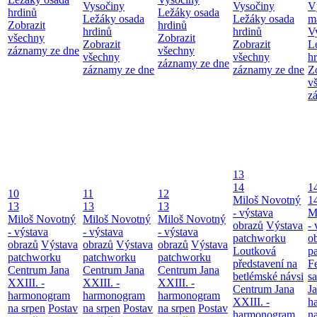
Vysočiny
Vysočiny
V
hrdinů
Ležáky osada
Ležáky osada
Ležáky osada
m
Zobrazit
hrdinů
hrdinů
hrdinů
V
všechny
Zobrazit
Zobrazit
Zobrazit
L
záznamy ze dne
všechny
všechny
všechny
h
záznamy ze dne
záznamy ze dne
záznamy ze dne
Z
v
z
13
14
1
10
11
12
Miloš Novotný
1
13
13
13
- výstava
M
Miloš Novotný
Miloš Novotný
Miloš Novotný
obrazů
Výstava
- 
- výstava
- výstava
- výstava
patchworku
o
obrazů
Výstava
obrazů
Výstava
obrazů
Výstava
Loutková
p
patchworku
patchworku
patchworku
představení na
F
Centrum Jana
Centrum Jana
Centrum Jana
betlémské návsi
s
XXIII. -
XXIII. -
XXIII. -
Centrum Jana
Ja
harmonogram
harmonogram
harmonogram
XXIII. -
h
na srpen
Postav
na srpen
Postav
na srpen
Postav
harmonogram
n