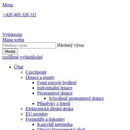
Menu
+420 469 326 111
Vytisknout
Mapa webu
Hledaný výraz
Hledat
rozšířené vyhledávání
Úřad
Czechpoint
Dotace a granty
Fond rozvoje bydlení
Individuální dotace
Programové dotace
Schválené programové dotace
Příspěvky z loterií
Elektronická úřední deska
EU projekty
Formuláře a tiskopisy
Kancelář tajemníka
Obecní živnostenský úřad