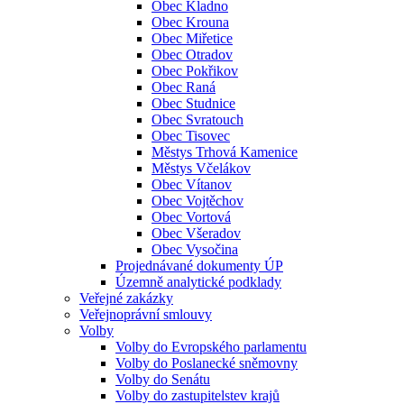
Obec Kladno
Obec Krouna
Obec Miřetice
Obec Otradov
Obec Pokřikov
Obec Raná
Obec Studnice
Obec Svratouch
Obec Tisovec
Městys Trhová Kamenice
Městys Včelákov
Obec Vítanov
Obec Vojtěchov
Obec Vortová
Obec Všeradov
Obec Vysočina
Projednávané dokumenty ÚP
Územně analytické podklady
Veřejné zakázky
Veřejnoprávní smlouvy
Volby
Volby do Evropského parlamentu
Volby do Poslanecké sněmovny
Volby do Senátu
Volby do zastupitelstev krajů