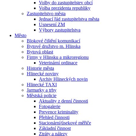
Volby do zastupitelstev obcí
Volba prezidenta republiky
Zastupitelstvo města
Jednací řád zastupitelstva města
Usnesení ZM
Výbory zastupitelstva
Město
Blokové čištění komunikací
Bytové družstvo m. Hlinska
Bytová oblast
Firmy v Hlinsku a mikroregionu
Veterinární ordinace
Historie města
Hlinecké noviny
Archiv Hlineckých novin
Hlinecké TAXI
Jarmarky a trhy
Městská policie
Aktuality z denní činnosti
Fotogalerie
Prevence kriminality
Přehled činnosti
Stacionární⁄úsekové měřiče
Základní činnost
Ztráty a nálezy