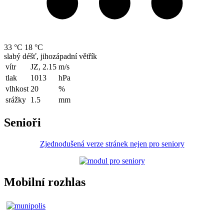
33 °C
18 °C
slabý déšť, jihozápadní větřík
vítr
JZ, 2.15
m/s
tlak
1013
hPa
vlhkost
20
%
srážky
1.5
mm
Senioři
Zjednodušená verze stránek nejen pro seniory
Mobilní rozhlas