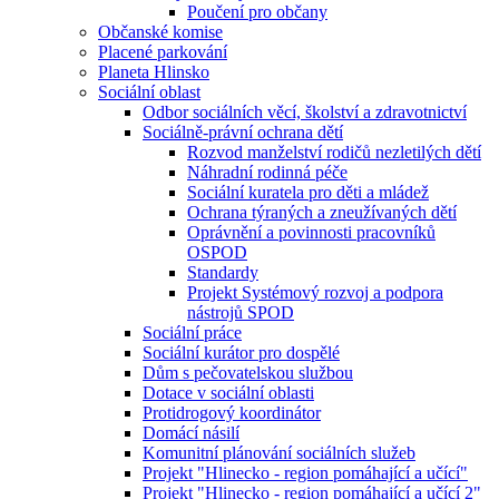
Poučení pro občany
Občanské komise
Placené parkování
Planeta Hlinsko
Sociální oblast
Odbor sociálních věcí, školství a zdravotnictví
Sociálně-právní ochrana dětí
Rozvod manželství rodičů nezletilých dětí
Náhradní rodinná péče
Sociální kuratela pro děti a mládež
Ochrana týraných a zneužívaných dětí
Oprávnění a povinnosti pracovníků
OSPOD
Standardy
Projekt Systémový rozvoj a podpora
nástrojů SPOD
Sociální práce
Sociální kurátor pro dospělé
Dům s pečovatelskou službou
Dotace v sociální oblasti
Protidrogový koordinátor
Domácí násilí
Komunitní plánování sociálních služeb
Projekt "Hlinecko - region pomáhající a učící"
Projekt "Hlinecko - region pomáhající a učící 2"