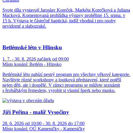
Svoje díla vystavují Jaroslav Koreček, Markéta Korečková a Juliana
Macková. Komentovaná prohlídka výstavy proběhne 15. srpna. v
15 h. Výstava je částečně haptická, tudíž vhodná i pro osoby
nevidomé a slabozraké.
Betlémské léto v Hlinsku
1. 7. - 30. 8. 2026 začátek od 09:00
Místo konání:
Betlém - Hlinsko
Betlémské léto nabízí pestrý program pro všechny věkové kategorie.
Navštivte různé workshopy a loutková představení, které potěší
nejen děti, ale i dospělé. V rámci programu se můžete seznámit
s řezbářským řemeslem, vyrobit si vlastní šperk nebo masku.
Jiří Peřina - malíř Vysočiny
28. 6. 2026 od 10:00 - 30. 8. 2026 do 17:00
Místo konání:
OÚ Kameničky - Kameničky