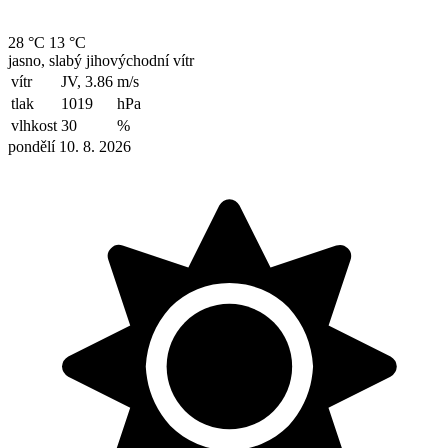
28 °C
13 °C
jasno, slabý jihovýchodní vítr
vítr
JV, 3.86
m/s
tlak
1019
hPa
vlhkost
30
%
pondělí 10. 8. 2026