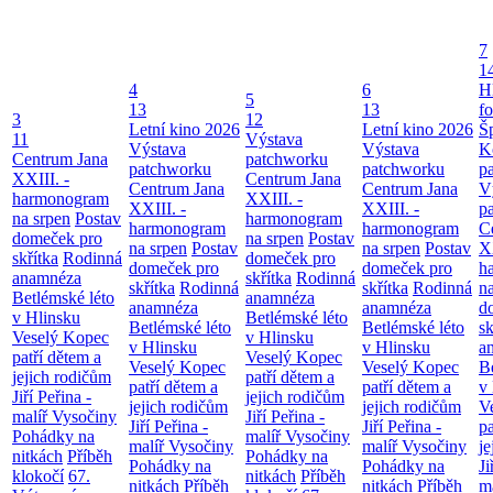
7
1
4
6
H
5
13
13
f
3
12
Letní kino 2026
Letní kino 2026
Š
11
Výstava
Výstava
Výstava
K
Centrum Jana
patchworku
patchworku
patchworku
p
XXIII. -
Centrum Jana
Centrum Jana
Centrum Jana
V
harmonogram
XXIII. -
XXIII. -
XXIII. -
p
na srpen
Postav
harmonogram
harmonogram
harmonogram
C
domeček pro
na srpen
Postav
na srpen
Postav
na srpen
Postav
XX
skřítka
Rodinná
domeček pro
domeček pro
domeček pro
h
anamnéza
skřítka
Rodinná
skřítka
Rodinná
skřítka
Rodinná
n
Betlémské léto
anamnéza
anamnéza
anamnéza
d
v Hlinsku
Betlémské léto
Betlémské léto
Betlémské léto
sk
Veselý Kopec
v Hlinsku
v Hlinsku
v Hlinsku
a
patří dětem a
Veselý Kopec
Veselý Kopec
Veselý Kopec
B
jejich rodičům
patří dětem a
patří dětem a
patří dětem a
v
Jiří Peřina -
jejich rodičům
jejich rodičům
jejich rodičům
V
malíř Vysočiny
Jiří Peřina -
Jiří Peřina -
Jiří Peřina -
pa
Pohádky na
malíř Vysočiny
malíř Vysočiny
malíř Vysočiny
je
nitkách
Příběh
Pohádky na
Pohádky na
Pohádky na
Ji
klokočí
67.
nitkách
Příběh
nitkách
Příběh
nitkách
Příběh
m