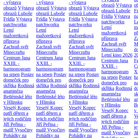
- výstava
- výstava
- výstava
obrazů
Výstava
o
obrazů
Výstava
obrazů
Výstava
obrazů
Výstava
obrazů Luboše
Fr
obrazů Luboše
obrazů Luboše
obrazů Luboše
Frídla
Výstava
p
Frídla
Výstava
Frídla
Výstava
Frídla
Výstava
patchworku
L
patchworku
patchworku
patchworku
Letní
m
Letní
Letní
Letní
mažoretková
př
mažoretková
mažoretková
mažoretková
příprava
Z
příprava
příprava
příprava
Zachraň svět
M
Zachraň svět
Zachraň svět
Zachraň svět
Minecraftu
d
Minecraftu
Minecraftu
Minecraftu
Letní kino 2026
2
Centrum Jana
Centrum Jana
Centrum Jana
Centrum Jana
F
XXIII. -
XXIII. -
XXIII. -
XXIII. -
C
harmonogram
harmonogram
harmonogram
harmonogram
XX
na srpen
Postav
na srpen
Postav
na srpen
Postav
na srpen
Postav
h
domeček pro
domeček pro
domeček pro
domeček pro
n
skřítka
Rodinná
skřítka
Rodinná
skřítka
Rodinná
skřítka
Rodinná
d
anamnéza
anamnéza
anamnéza
anamnéza
sk
Betlémské léto
Betlémské léto
Betlémské léto
Betlémské léto
a
v Hlinsku
v Hlinsku
v Hlinsku
v Hlinsku
B
Veselý Kopec
Veselý Kopec
Veselý Kopec
Veselý Kopec
v
patří dětem a
patří dětem a
patří dětem a
patří dětem a
V
jejich rodičům
jejich rodičům
jejich rodičům
jejich rodičům
pa
Jiří Peřina -
Jiří Peřina -
Jiří Peřina -
Jiří Peřina -
je
malíř Vysočiny
malíř Vysočiny
malíř Vysočiny
malíř Vysočiny
Ji
Pohádky na
Pohádky na
Pohádky na