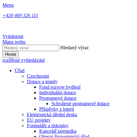
Menu
+420 469 326 111
Vytisknout
Mapa webu
Hledaný výraz
Hledat
rozšířené vyhledávání
Úřad
Czechpoint
Dotace a granty
Fond rozvoje bydlení
Individuální dotace
Programové dotace
Schválené programové dotace
Příspěvky z loterií
Elektronická úřední deska
EU projekty
Formuláře a tiskopisy
Kancelář tajemníka
Obecní živnostenský úřad