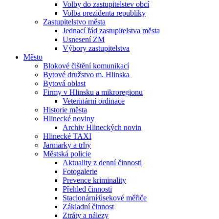
Volby do zastupitelstev obcí
Volba prezidenta republiky
Zastupitelstvo města
Jednací řád zastupitelstva města
Usnesení ZM
Výbory zastupitelstva
Město
Blokové čištění komunikací
Bytové družstvo m. Hlinska
Bytová oblast
Firmy v Hlinsku a mikroregionu
Veterinární ordinace
Historie města
Hlinecké noviny
Archiv Hlineckých novin
Hlinecké TAXI
Jarmarky a trhy
Městská policie
Aktuality z denní činnosti
Fotogalerie
Prevence kriminality
Přehled činnosti
Stacionární⁄úsekové měřiče
Základní činnost
Ztráty a nálezy