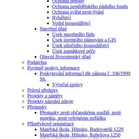
Ochrana přírody
Ochrana zemědělského půdního fondu
Ochrana zvířat proti týrání
Rybářství
Vodní hospodářství
Stavební úřad
Úsek stavebního řádu
Úsek územního plánováni a GIS
Úsek silničního hospodářství
Úsek památkové péče
Obecní živnostenský úřad
Podatelna
Povinně poskyt. informace
Poskytování informací dle zákona č. 106⁄1999
Sb.
Výroční zprávy
Právní předpisy
Projekty a záměry
Projekty národní zdroje
Přestupky
Přestupky proti občanskému soužití, proti
majetku, proti veřejnému pořádku
Příspěvkové organizace
Mateřská škola, Hlinsko, Budovatelů 1229
Mateřská škola, Hlinsko, Rubešova 1250