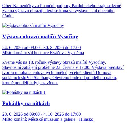
Obec Kameničky za finanční podpory Pardubického kraje srdečně
zve na výstavu obrazů, která se koná ve výstavní síni obecního
úřadu.
Výstava obrazů maliřů Vysočiny
24. 6. 2026 od 09:00 - 30. 8. 2026 do 17:00
Místo konání:
sál hostince Rváčov - Vysočina
Zveme vás na 18. ročník výstavy obrazů malířů Vysočiny.
Slavnostní zahájení proběhne 23. června v 17:00. Výstava představí
tvorbu mnoha talentovaných umělců, včetně klientů Domova
sociálních služeb Slatiňany. Otevřeno bude od pondělí do pátku,
kromě pondělí, kdy je zavřeno.
Pohádky na nitkách
28. 6. 2026 od 09:00 - 4. 10. 2026 do 17:00
Místo konání:
Městské muzeum a galerie - Hlinsko