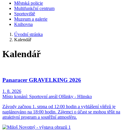
Městská policie
Multifunkční centrum
Sportoviště
Muzeum a galerie
Knihovna
Úvodní stránka
Kalendář
Kalendář
Panaracer GRAVELKING 2026
1. 8. 2026
Místo konání:
Sportovní areál Olšinky - Hlinsko
Závody začnou 1. srpna od 12:00 hodin a vyhlášení vítězů je
naplánováno na 18:00 hodin. Zájemci o účast se mohou těšit na
atraktivní program a soutěžní atmosféru.