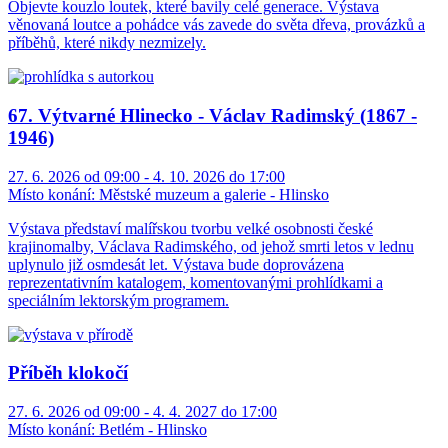
Objevte kouzlo loutek, které bavily celé generace. Výstava
věnovaná loutce a pohádce vás zavede do světa dřeva, provázků a
příběhů, které nikdy nezmizely.
67. Výtvarné Hlinecko - Václav Radimský (1867 -
1946)
27. 6. 2026 od 09:00 - 4. 10. 2026 do 17:00
Místo konání:
Městské muzeum a galerie - Hlinsko
Výstava představí malířskou tvorbu velké osobnosti české
krajinomalby, Václava Radimského, od jehož smrti letos v lednu
uplynulo již osmdesát let. Výstava bude doprovázena
reprezentativním katalogem, komentovanými prohlídkami a
speciálním lektorským programem.
Příběh klokočí
27. 6. 2026 od 09:00 - 4. 4. 2027 do 17:00
Místo konání:
Betlém - Hlinsko