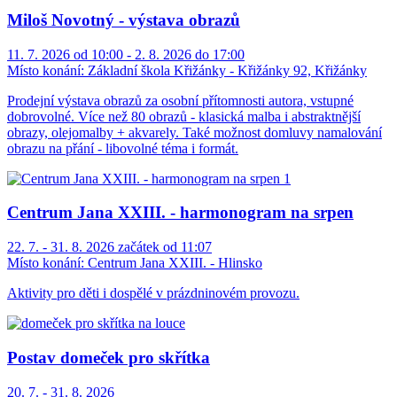
Miloš Novotný - výstava obrazů
11. 7. 2026 od 10:00 - 2. 8. 2026 do 17:00
Místo konání:
Základní škola Křižánky - Křižánky 92, Křižánky
Prodejní výstava obrazů za osobní přítomnosti autora, vstupné
dobrovolné. Více než 80 obrazů - klasická malba i abstraktnější
obrazy, olejomalby + akvarely. Také možnost domluvy namalování
obrazu na přání - libovolné téma i formát.
Centrum Jana XXIII. - harmonogram na srpen
22. 7. - 31. 8. 2026 začátek od 11:07
Místo konání:
Centrum Jana XXIII. - Hlinsko
Aktivity pro děti i dospělé v prázdninovém provozu.
Postav domeček pro skřítka
20. 7. - 31. 8. 2026