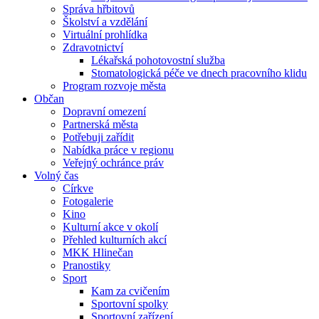
Správa hřbitovů
Školství a vzdělání
Virtuální prohlídka
Zdravotnictví
Lékařská pohotovostní služba
Stomatologická péče ve dnech pracovního klidu
Program rozvoje města
Občan
Dopravní omezení
Partnerská města
Potřebuji zařídit
Nabídka práce v regionu
Veřejný ochránce práv
Volný čas
Církve
Fotogalerie
Kino
Kulturní akce v okolí
Přehled kulturních akcí
MKK Hlinečan
Pranostiky
Sport
Kam za cvičením
Sportovní spolky
Sportovní zařízení