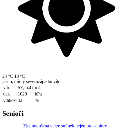
24 °C
13 °C
jasno, mírný severozápadní vítr
vítr
SZ, 5.47
m/s
tlak
1020
hPa
vlhkost
42
%
Senioři
Zjednodušená verze stránek nejen pro seniory