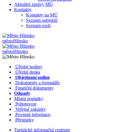
Aktuální zprávy MÚ
Kontakty
Kontakty na MÚ
Seznam subjektů
Seznam osob
město
Hlinsko
město
Hlinsko
​​
Úřední hodiny
​​
Úřední deska
​​
Objednání online
​​
Dokumenty a formuláře
Finanční dokumenty
Odpady
Místní poplatky
​​
Pohotovost
​​
Veřejné zakázky
​​
Povinné informace
​​
Přestupky
Turistické informační centrum