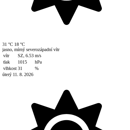
31 °C
18 °C
jasno, mírný severozápadní vítr
vítr
SZ, 6.53
m/s
tlak
1015
hPa
vlhkost
31
%
úterý 11. 8. 2026