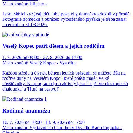
Místo konání:
Hlinsko -
Lesní skřítci vyzývají děti, aby postavily domečky kdekoli v přírodě.
Fotografie domečku a obrázek vytouženého plyšáka je třeba zaslat
na email do 31.08.2026.
Veselý Kopec patří dětem a jejich rodičům
1. 7. 2026 od 09:00 - 27. 8. 2026 do 17:00
Místo konání:
Veselý Kopec - Vysočina
Každou středu a čtvrtek během letních prázdnin se můžete těšit na
tvořivé dílny na Veselém Kopci, které potěší malé i velké
návštěvníky. Na programu jsou aktivity jako 'Lepší veselo-kopecká
chaloupka' a 'Hurá na pastvu!´.
Rodinná anamnéza
16. 7. 2026 od 10:00 - 13. 9. 2026 do 17:00
Místo konání:
Výstavní síň Chrudim v Divadle Karla Pippicha -
Chrudim