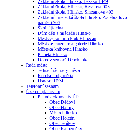
Základní škola Hlinsko, Ležáků 1449
Základní škola, Hlinsko, Resslova 603
Základní škola, Hlinsko, Smetanova 403
Základní umělecká škola Hlinsko, Poděbradovo
náměstí 305
Školní jídelna
Dům dětí a mládeže Hlinsko
Městský kulturní klub Hlinečan
Městské muzeum a galerie Hlinsko
Městská knihovna Hlinsko
Planeta Hlinsko
Domov seniorů Drachtinka
Rada města
Jednací řád rady města
Komise rady města
Usnesení RM
Telefonní seznam
Územní plánování
Platné dokumenty ÚP
Obec Dědová
Obec Hamry
Město Hlinsko
Obec Holetín
Obec Jeníkov
Obec Kameničky