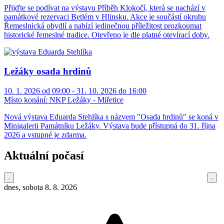
Přijďte se podívat na výstavu Příběh Klokočí, která se nachází v
památkové rezervaci Betlém v Hlinsku. Akce je součástí okruhu
Řemeslnická obydlí a nabízí jedinečnou příležitost prozkoumat
historické řemeslné tradice. Otevřeno je dle platné otevírací doby.
Ležáky osada hrdinů
10. 1. 2026 od 09:00 - 31. 10. 2026 do 16:00
Místo konání:
NKP Ležáky - Miřetice
Nová výstava Eduarda Stehlíka s názvem "Osada hrdinů" se koná v
Minigalerii Památníku Ležáky. Výstava bude přístupná do 31. října
2026 a vstupné je zdarma.
Aktuální počasí
dnes, sobota 8. 8. 2026