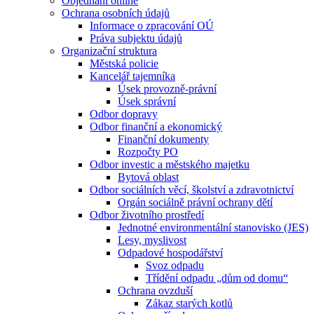
Objednání online
Ochrana osobních údajů
Informace o zpracování OÚ
Práva subjektu údajů
Organizační struktura
Městská policie
Kancelář tajemníka
Úsek provozně-právní
Úsek správní
Odbor dopravy
Odbor finanční a ekonomický
Finanční dokumenty
Rozpočty PO
Odbor investic a městského majetku
Bytová oblast
Odbor sociálních věcí, školství a zdravotnictví
Orgán sociálně právní ochrany dětí
Odbor životního prostředí
Jednotné environmentální stanovisko (JES)
Lesy, myslivost
Odpadové hospodářství
Svoz odpadu
Třídění odpadu „dům od domu“
Ochrana ovzduší
Zákaz starých kotlů