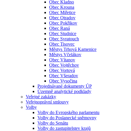
Obec Kladno
Obec Krouna
Obec Miřetice
Obec Otradov
Obec Pokřikov
Obec Raná
Obec Studnice
Obec Svratouch
Obec Tisovec
Městys Trhová Kamenice
Městys Včelákov
Obec Vítanov
Obec Vojtěchov
Obec Vortová
Obec Všeradov
Obec Vysočina
Projednávané dokumenty ÚP
Územně analytické podklady
Veřejné zakázky
Veřejnoprávní smlouvy
Volby
Volby do Evropského parlamentu
Volby do Poslanecké sněmovny
Volby do Senátu
Volby do zastupitelstev krajů