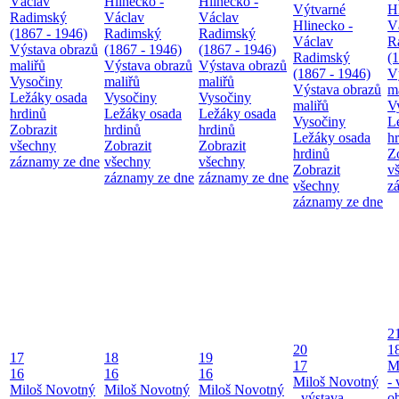
Václav
Hlinecko -
Hlinecko -
Výtvarné
H
Radimský
Václav
Václav
Hlinecko -
V
(1867 - 1946)
Radimský
Radimský
Václav
R
Výstava obrazů
(1867 - 1946)
(1867 - 1946)
Radimský
(
maliřů
Výstava obrazů
Výstava obrazů
(1867 - 1946)
V
Vysočiny
maliřů
maliřů
Výstava obrazů
m
Ležáky osada
Vysočiny
Vysočiny
maliřů
V
hrdinů
Ležáky osada
Ležáky osada
Vysočiny
L
Zobrazit
hrdinů
hrdinů
Ležáky osada
h
všechny
Zobrazit
Zobrazit
hrdinů
Z
záznamy ze dne
všechny
všechny
Zobrazit
v
záznamy ze dne
záznamy ze dne
všechny
z
záznamy ze dne
2
20
1
17
18
19
17
M
16
16
16
Miloš Novotný
- 
Miloš Novotný
Miloš Novotný
Miloš Novotný
- výstava
o