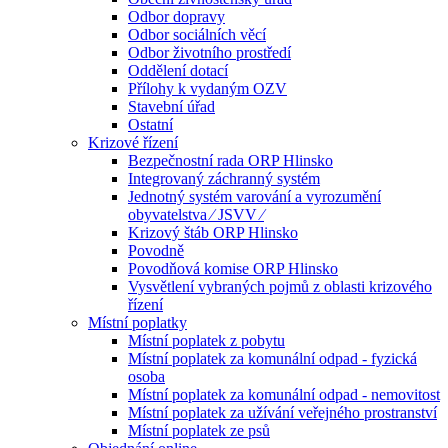
Odbor dopravy
Odbor sociálních věcí
Odbor životního prostředí
Oddělení dotací
Přílohy k vydaným OZV
Stavební úřad
Ostatní
Krizové řízení
Bezpečnostní rada ORP Hlinsko
Integrovaný záchranný systém
Jednotný systém varování a vyrozumění
obyvatelstva ⁄ JSVV ⁄
Krizový štáb ORP Hlinsko
Povodně
Povodňová komise ORP Hlinsko
Vysvětlení vybraných pojmů z oblasti krizového
řízení
Místní poplatky
Místní poplatek z pobytu
Místní poplatek za komunální odpad - fyzická
osoba
Místní poplatek za komunální odpad - nemovitost
Místní poplatek za užívání veřejného prostranství
Místní poplatek ze psů