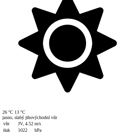
26 °C
13 °C
jasno, slabý jihovýchodní vítr
vítr
JV, 4.52
m/s
tlak
1022
hPa