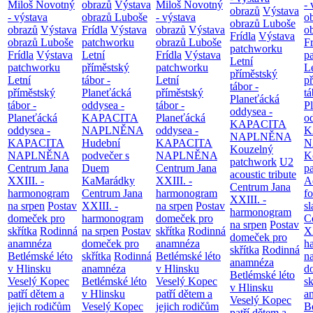
Miloš Novotný
obrazů
Výstava
Miloš Novotný
- 
obrazů
Výstava
- výstava
obrazů Luboše
- výstava
o
obrazů Luboše
obrazů
Výstava
Frídla
Výstava
obrazů
Výstava
o
Frídla
Výstava
obrazů Luboše
patchworku
obrazů Luboše
Fr
patchworku
Frídla
Výstava
Letní
Frídla
Výstava
p
Letní
patchworku
příměstský
patchworku
L
příměstský
Letní
tábor -
Letní
p
tábor -
příměstský
Planeťácká
příměstský
tá
Planeťácká
tábor -
oddysea -
tábor -
P
oddysea -
Planeťácká
KAPACITA
Planeťácká
o
KAPACITA
oddysea -
NAPLNĚNA
oddysea -
K
NAPLNĚNA
KAPACITA
Hudební
KAPACITA
N
Kouzelný
NAPLNĚNA
podvečer s
NAPLNĚNA
K
patchwork
U2
Centrum Jana
Duem
Centrum Jana
p
acoustic tribute
XXIII. -
KaMarádky
XXIII. -
A
Centrum Jana
harmonogram
Centrum Jana
harmonogram
fo
XXIII. -
na srpen
Postav
XXIII. -
na srpen
Postav
sl
harmonogram
domeček pro
harmonogram
domeček pro
C
na srpen
Postav
skřítka
Rodinná
na srpen
Postav
skřítka
Rodinná
XX
domeček pro
anamnéza
domeček pro
anamnéza
h
skřítka
Rodinná
Betlémské léto
skřítka
Rodinná
Betlémské léto
n
anamnéza
v Hlinsku
anamnéza
v Hlinsku
d
Betlémské léto
Veselý Kopec
Betlémské léto
Veselý Kopec
sk
v Hlinsku
patří dětem a
v Hlinsku
patří dětem a
a
Veselý Kopec
jejich rodičům
Veselý Kopec
jejich rodičům
B
patří dětem a