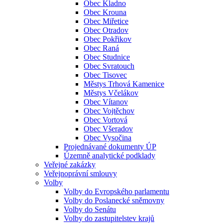
Obec Kladno
Obec Krouna
Obec Miřetice
Obec Otradov
Obec Pokřikov
Obec Raná
Obec Studnice
Obec Svratouch
Obec Tisovec
Městys Trhová Kamenice
Městys Včelákov
Obec Vítanov
Obec Vojtěchov
Obec Vortová
Obec Všeradov
Obec Vysočina
Projednávané dokumenty ÚP
Územně analytické podklady
Veřejné zakázky
Veřejnoprávní smlouvy
Volby
Volby do Evropského parlamentu
Volby do Poslanecké sněmovny
Volby do Senátu
Volby do zastupitelstev krajů