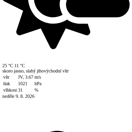
25 °C
11 °C
skoro jasno, slabý jihovýchodní vítr
vítr
JV, 3.67
m/s
tlak
1021
hPa
vlhkost
31
%
neděle 9. 8. 2026