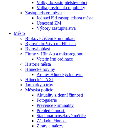
Volby do zastupitelstev obcí
Volba prezidenta republiky
Zastupitelstvo města
Jednací řád zastupitelstva města
Usnesení ZM
Výbory zastupitelstva
Město
Blokové čištění komunikací
Bytové družstvo m. Hlinska
Bytová oblast
Firmy v Hlinsku a mikroregionu
Veterinární ordinace
Historie města
Hlinecké noviny
Archiv Hlineckých novin
Hlinecké TAXI
Jarmarky a trhy
Městská policie
Aktuality z denní činnosti
Fotogalerie
Prevence kriminality
Přehled činnosti
Stacionární⁄úsekové měřiče
Základní činnost
Ztráty a nálezy