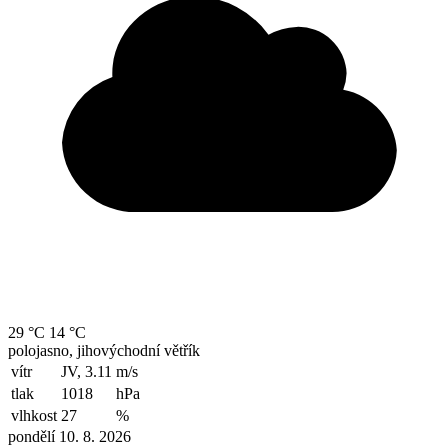
29 °C
14 °C
polojasno, jihovýchodní větřík
vítr
JV, 3.11
m/s
tlak
1018
hPa
vlhkost
27
%
pondělí 10. 8. 2026