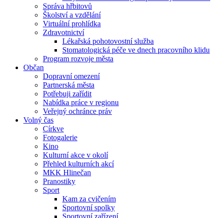
Správa hřbitovů
Školství a vzdělání
Virtuální prohlídka
Zdravotnictví
Lékařská pohotovostní služba
Stomatologická péče ve dnech pracovního klidu
Program rozvoje města
Občan
Dopravní omezení
Partnerská města
Potřebuji zařídit
Nabídka práce v regionu
Veřejný ochránce práv
Volný čas
Církve
Fotogalerie
Kino
Kulturní akce v okolí
Přehled kulturních akcí
MKK Hlinečan
Pranostiky
Sport
Kam za cvičením
Sportovní spolky
Sportovní zařízení