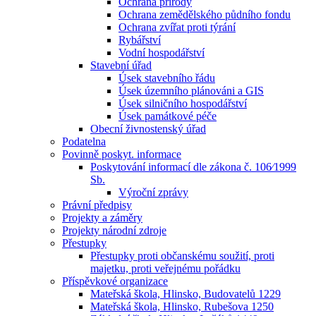
Ochrana přírody
Ochrana zemědělského půdního fondu
Ochrana zvířat proti týrání
Rybářství
Vodní hospodářství
Stavební úřad
Úsek stavebního řádu
Úsek územního plánováni a GIS
Úsek silničního hospodářství
Úsek památkové péče
Obecní živnostenský úřad
Podatelna
Povinně poskyt. informace
Poskytování informací dle zákona č. 106⁄1999
Sb.
Výroční zprávy
Právní předpisy
Projekty a záměry
Projekty národní zdroje
Přestupky
Přestupky proti občanskému soužití, proti
majetku, proti veřejnému pořádku
Příspěvkové organizace
Mateřská škola, Hlinsko, Budovatelů 1229
Mateřská škola, Hlinsko, Rubešova 1250