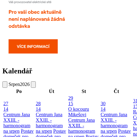
Kalendář
Srpen
2026
Po
Út
St
Čt
29
3
27
28
15
30
1
14
14
O kocouru
14
R
Centrum Jana
Centrum Jana
Mikešovi
Centrum Jana
C
XXIII. -
XXIII. -
Centrum Jana
XXIII. -
XX
harmonogram
harmonogram
XXIII. -
harmonogram
h
na srpen
Postav
na srpen
Postav
harmonogram
na srpen
Postav
n
domeček pro
domeček pro
na srpen
Postav
domeček pro