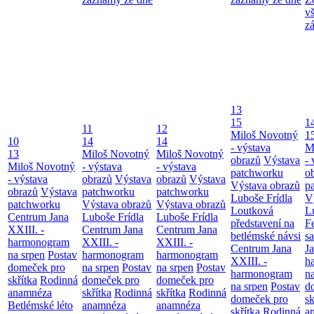
v
z
13
15
1
11
12
Miloš Novotný
1
10
14
14
- výstava
M
13
Miloš Novotný
Miloš Novotný
obrazů
Výstava
- 
Miloš Novotný
- výstava
- výstava
patchworku
o
- výstava
obrazů
Výstava
obrazů
Výstava
Výstava obrazů
p
obrazů
Výstava
patchworku
patchworku
Luboše Frídla
V
patchworku
Výstava obrazů
Výstava obrazů
Loutková
L
Centrum Jana
Luboše Frídla
Luboše Frídla
představení na
F
XXIII. -
Centrum Jana
Centrum Jana
betlémské návsi
s
harmonogram
XXIII. -
XXIII. -
Centrum Jana
Ja
na srpen
Postav
harmonogram
harmonogram
XXIII. -
h
domeček pro
na srpen
Postav
na srpen
Postav
harmonogram
n
skřítka
Rodinná
domeček pro
domeček pro
na srpen
Postav
d
anamnéza
skřítka
Rodinná
skřítka
Rodinná
domeček pro
sk
Betlémské léto
anamnéza
anamnéza
skřítka
Rodinná
a