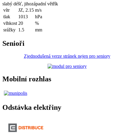
slabý déšť, jihozápadní větřík
vítr
JZ, 2.15
m/s
tlak
1013
hPa
vlhkost
20
%
srážky
1.5
mm
Senioři
Zjednodušená verze stránek nejen pro seniory
Mobilní rozhlas
Odstávka elektřiny