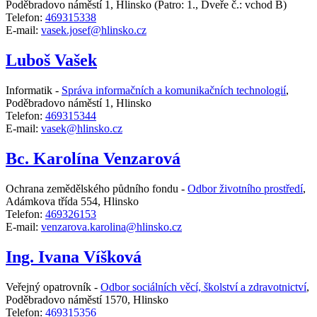
Poděbradovo náměstí 1, Hlinsko
(Patro: 1., Dveře č.: vchod B)
Telefon:
469315338
E-mail:
vasek.josef@hlinsko.cz
Luboš Vašek
Informatik -
Správa informačních a komunikačních technologií
,
Poděbradovo náměstí 1, Hlinsko
Telefon:
469315344
E-mail:
vasek@hlinsko.cz
Bc. Karolína Venzarová
Ochrana zemědělského půdního fondu -
Odbor životního prostředí
,
Adámkova třída 554, Hlinsko
Telefon:
469326153
E-mail:
venzarova.karolina@hlinsko.cz
Ing. Ivana Víšková
Veřejný opatrovník -
Odbor sociálních věcí, školství a zdravotnictví
,
Poděbradovo náměstí 1570, Hlinsko
Telefon:
469315356