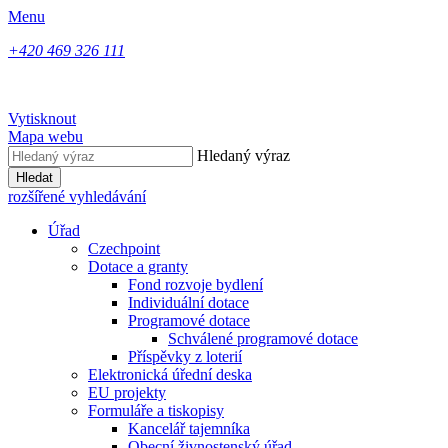
Menu
+420 469 326 111
Vytisknout
Mapa webu
Hledaný výraz
Hledat
rozšířené vyhledávání
Úřad
Czechpoint
Dotace a granty
Fond rozvoje bydlení
Individuální dotace
Programové dotace
Schválené programové dotace
Příspěvky z loterií
Elektronická úřední deska
EU projekty
Formuláře a tiskopisy
Kancelář tajemníka
Obecní živnostenský úřad