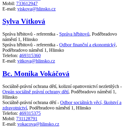
Mobil:
733612947
E-mail:
viskova@hlinsko.cz
Sylva Vítková
Správa hřbitovů - referentka -
Správa hřbitovů
,
Poděbradovo
náměstí 1, Hlinsko
Správa hřbitovů - referentka -
Odbor finanční a ekonomický
,
Poděbradovo náměstí 1, Hlinsko
Telefon:
469315360
E-mail:
vitkova@hlinsko.cz
Bc. Monika Vokáčová
Sociálně-právní ochrana dětí, kolizní opatrovnictví nezletilých -
Orgán sociálně právní ochrany dětí
,
Poděbradovo náměstí 1,
Hlinsko
Sociálně-právní ochrana dětí -
Odbor sociálních věcí, školství a
zdravotnictví
,
Poděbradovo náměstí 1, Hlinsko
Telefon:
469315375
Mobil:
731128791
E-mail:
vokacova@hlinsko.cz