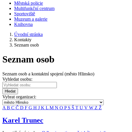
Městská policie
Multifunkční centrum
Sportoviště
Muzeum a galerie
Knihovna
Úvodní stránka
Kontakty
Seznam osob
Seznam osob
Seznam osob a kontaktní spojení (město Hlinsko)
Vyhledat osobu:
Hledat
Vybrat organizaci:
A
B
C
Č
D
F
G
H
J
K
L
M
N
O
P
S
Š
T
U
V
W
Z
Ž
Karel Trunec