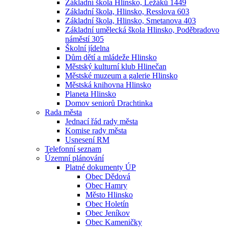
Základní škola Hlinsko, Ležáků 1449
Základní škola, Hlinsko, Resslova 603
Základní škola, Hlinsko, Smetanova 403
Základní umělecká škola Hlinsko, Poděbradovo
náměstí 305
Školní jídelna
Dům dětí a mládeže Hlinsko
Městský kulturní klub Hlinečan
Městské muzeum a galerie Hlinsko
Městská knihovna Hlinsko
Planeta Hlinsko
Domov seniorů Drachtinka
Rada města
Jednací řád rady města
Komise rady města
Usnesení RM
Telefonní seznam
Územní plánování
Platné dokumenty ÚP
Obec Dědová
Obec Hamry
Město Hlinsko
Obec Holetín
Obec Jeníkov
Obec Kameničky