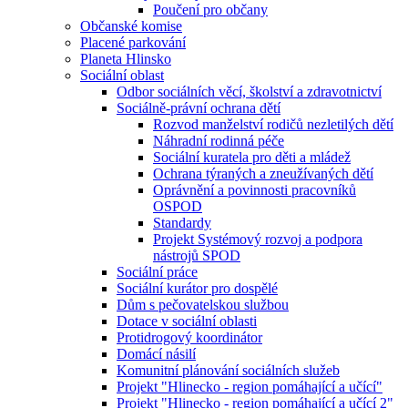
Poučení pro občany
Občanské komise
Placené parkování
Planeta Hlinsko
Sociální oblast
Odbor sociálních věcí, školství a zdravotnictví
Sociálně-právní ochrana dětí
Rozvod manželství rodičů nezletilých dětí
Náhradní rodinná péče
Sociální kuratela pro děti a mládež
Ochrana týraných a zneužívaných dětí
Oprávnění a povinnosti pracovníků
OSPOD
Standardy
Projekt Systémový rozvoj a podpora
nástrojů SPOD
Sociální práce
Sociální kurátor pro dospělé
Dům s pečovatelskou službou
Dotace v sociální oblasti
Protidrogový koordinátor
Domácí násilí
Komunitní plánování sociálních služeb
Projekt "Hlinecko - region pomáhající a učící"
Projekt "Hlinecko - region pomáhající a učící 2"