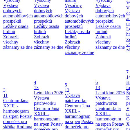
Vysočiny
Vysočiny
maliřů
Vysočiny
V
Výstava
Výstava
Vysočiny
Výstava
V
dobových
dobových
Výstava
dobových
d
automobilových
automobilových
dobových
automobilových
a
prospektů
prospektů
automobilových
prospektů
p
Ležáky osada
Ležáky osada
prospektů
Ležáky osada
L
hrdinů
hrdinů
Ležáky osada
hrdinů
h
Zobrazit
Zobrazit
hrdinů
Zobrazit
Z
všechny
všechny
Zobrazit
všechny
v
záznamy ze dne
záznamy ze dne
všechny
záznamy ze dne
z
záznamy ze dne
7
1
4
6
H
5
13
13
f
3
12
Letní kino 2026
Letní kino 2026
Š
11
Výstava
Výstava
Výstava
K
Centrum Jana
patchworku
patchworku
patchworku
p
XXIII. -
Centrum Jana
Centrum Jana
Centrum Jana
V
harmonogram
XXIII. -
XXIII. -
XXIII. -
p
na srpen
Postav
harmonogram
harmonogram
harmonogram
C
domeček pro
na srpen
Postav
na srpen
Postav
na srpen
Postav
XX
skřítka
Rodinná
domeček pro
domeček pro
domeček pro
h