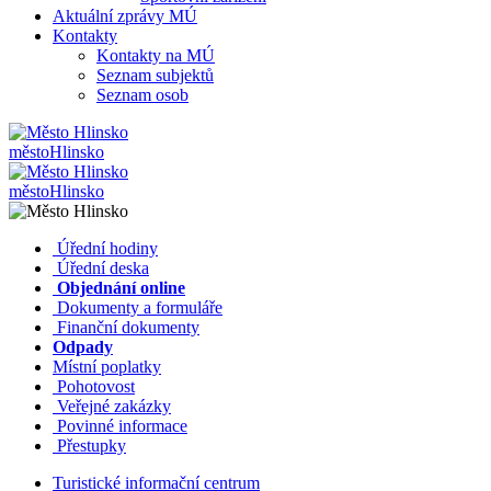
Aktuální zprávy MÚ
Kontakty
Kontakty na MÚ
Seznam subjektů
Seznam osob
město
Hlinsko
město
Hlinsko
​​
Úřední hodiny
​​
Úřední deska
​​
Objednání online
​​
Dokumenty a formuláře
Finanční dokumenty
Odpady
Místní poplatky
​​
Pohotovost
​​
Veřejné zakázky
​​
Povinné informace
​​
Přestupky
Turistické informační centrum