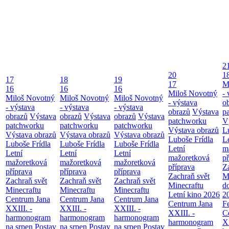
2
20
1
17
18
19
17
M
16
16
16
Miloš Novotný
- 
Miloš Novotný
Miloš Novotný
Miloš Novotný
- výstava
o
- výstava
- výstava
- výstava
obrazů
Výstava
p
obrazů
Výstava
obrazů
Výstava
obrazů
Výstava
patchworku
V
patchworku
patchworku
patchworku
Výstava obrazů
L
Výstava obrazů
Výstava obrazů
Výstava obrazů
Luboše Frídla
L
Luboše Frídla
Luboše Frídla
Luboše Frídla
Letní
m
Letní
Letní
Letní
mažoretková
př
mažoretková
mažoretková
mažoretková
příprava
Z
příprava
příprava
příprava
Zachraň svět
M
Zachraň svět
Zachraň svět
Zachraň svět
Minecraftu
d
Minecraftu
Minecraftu
Minecraftu
Letní kino 2026
2
Centrum Jana
Centrum Jana
Centrum Jana
Centrum Jana
F
XXIII. -
XXIII. -
XXIII. -
XXIII. -
C
harmonogram
harmonogram
harmonogram
harmonogram
XX
na srpen
Postav
na srpen
Postav
na srpen
Postav