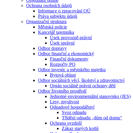
Objednání online
Ochrana osobních údajů
Informace o zpracování OÚ
Práva subjektu údajů
Organizační struktura
Městská policie
Kancelář tajemníka
Úsek provozně-právní
Úsek správní
Odbor dopravy
Odbor finanční a ekonomický
Finanční dokumenty
Rozpočty PO
Odbor investic a městského majetku
Bytová oblast
Odbor sociálních věcí, školství a zdravotnictví
Orgán sociálně právní ochrany dětí
Odbor životního prostředí
Jednotné environmentální stanovisko (JES)
Lesy, myslivost
Odpadové hospodářství
Svoz odpadu
Třídění odpadu „dům od domu“
Ochrana ovzduší
Zákaz starých kotlů