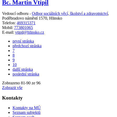
Bc. Martin Vtípil
Vedoucí odboru -
Odbor sociálních věcí, školství a zdravotnictví
,
Poděbradovo náměstí 1570, Hlinsko
Telefon:
469315371
Mobil:
773801065
E-mail:
vtipil@hlinsko.cz
první stránka
předchozí stránka
7
8
9
10
další stránka
poslední stránka
Zobrazeno
81
-
90
ze 96
Zobrazit vše
Kontakty
Kontakty na MÚ
Seznam subjektů