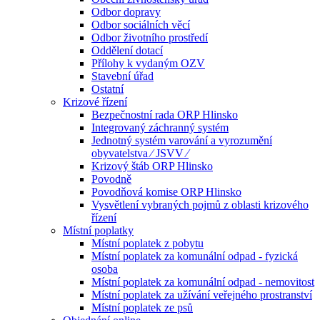
Odbor dopravy
Odbor sociálních věcí
Odbor životního prostředí
Oddělení dotací
Přílohy k vydaným OZV
Stavební úřad
Ostatní
Krizové řízení
Bezpečnostní rada ORP Hlinsko
Integrovaný záchranný systém
Jednotný systém varování a vyrozumění
obyvatelstva ⁄ JSVV ⁄
Krizový štáb ORP Hlinsko
Povodně
Povodňová komise ORP Hlinsko
Vysvětlení vybraných pojmů z oblasti krizového
řízení
Místní poplatky
Místní poplatek z pobytu
Místní poplatek za komunální odpad - fyzická
osoba
Místní poplatek za komunální odpad - nemovitost
Místní poplatek za užívání veřejného prostranství
Místní poplatek ze psů