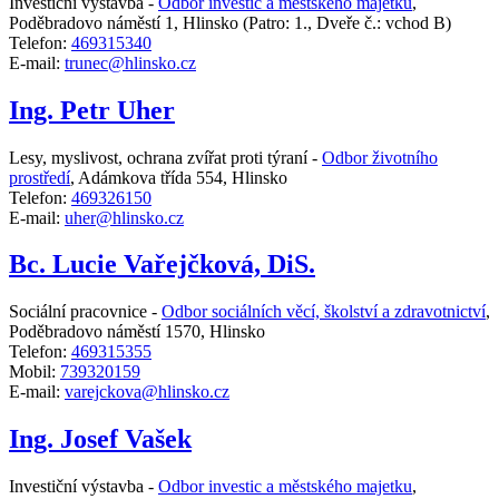
Investiční výstavba -
Odbor investic a městského majetku
,
Poděbradovo náměstí 1, Hlinsko
(Patro: 1., Dveře č.: vchod B)
Telefon:
469315340
E-mail:
trunec@hlinsko.cz
Ing. Petr Uher
Lesy, myslivost, ochrana zvířat proti týraní -
Odbor životního
prostředí
,
Adámkova třída 554, Hlinsko
Telefon:
469326150
E-mail:
uher@hlinsko.cz
Bc. Lucie Vařejčková, DiS.
Sociální pracovnice -
Odbor sociálních věcí, školství a zdravotnictví
,
Poděbradovo náměstí 1570, Hlinsko
Telefon:
469315355
Mobil:
739320159
E-mail:
varejckova@hlinsko.cz
Ing. Josef Vašek
Investiční výstavba -
Odbor investic a městského majetku
,