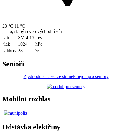
23 °C
11 °C
jasno, slabý severovýchodní vítr
vítr
SV, 4.15
m/s
tlak
1024
hPa
vlhkost
28
%
Senioři
Zjednodušená verze stránek nejen pro seniory
Mobilní rozhlas
Odstávka elektřiny