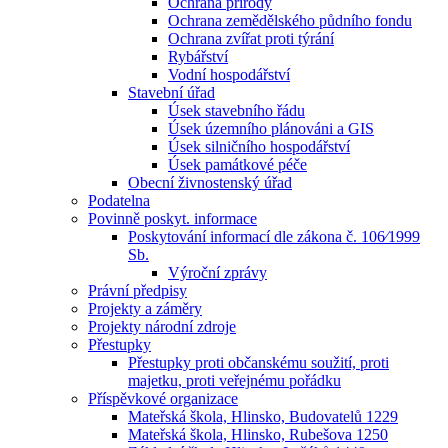
Ochrana přírody
Ochrana zemědělského půdního fondu
Ochrana zvířat proti týrání
Rybářství
Vodní hospodářství
Stavební úřad
Úsek stavebního řádu
Úsek územního plánováni a GIS
Úsek silničního hospodářství
Úsek památkové péče
Obecní živnostenský úřad
Podatelna
Povinně poskyt. informace
Poskytování informací dle zákona č. 106⁄1999
Sb.
Výroční zprávy
Právní předpisy
Projekty a záměry
Projekty národní zdroje
Přestupky
Přestupky proti občanskému soužití, proti
majetku, proti veřejnému pořádku
Příspěvkové organizace
Mateřská škola, Hlinsko, Budovatelů 1229
Mateřská škola, Hlinsko, Rubešova 1250