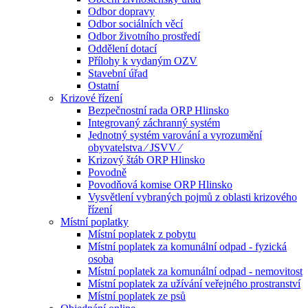
Odbor dopravy
Odbor sociálních věcí
Odbor životního prostředí
Oddělení dotací
Přílohy k vydaným OZV
Stavební úřad
Ostatní
Krizové řízení
Bezpečnostní rada ORP Hlinsko
Integrovaný záchranný systém
Jednotný systém varování a vyrozumění
obyvatelstva ⁄ JSVV ⁄
Krizový štáb ORP Hlinsko
Povodně
Povodňová komise ORP Hlinsko
Vysvětlení vybraných pojmů z oblasti krizového
řízení
Místní poplatky
Místní poplatek z pobytu
Místní poplatek za komunální odpad - fyzická
osoba
Místní poplatek za komunální odpad - nemovitost
Místní poplatek za užívání veřejného prostranství
Místní poplatek ze psů