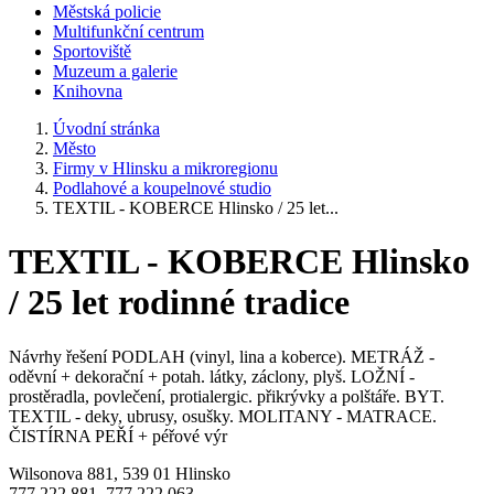
Městská policie
Multifunkční centrum
Sportoviště
Muzeum a galerie
Knihovna
Úvodní stránka
Město
Firmy v Hlinsku a mikroregionu
Podlahové a koupelnové studio
TEXTIL - KOBERCE Hlinsko / 25 let...
TEXTIL - KOBERCE Hlinsko
/ 25 let rodinné tradice
Návrhy řešení PODLAH (vinyl, lina a koberce). METRÁŽ -
oděvní + dekorační + potah. látky, záclony, plyš. LOŽNÍ -
prostěradla, povlečení, protialergic. přikrývky a polštáře. BYT.
TEXTIL - deky, ubrusy, osušky. MOLITANY - MATRACE.
ČISTÍRNA PEŘÍ + péřové výr
Wilsonova 881, 539 01 Hlinsko
777 222 881, 777 222 063