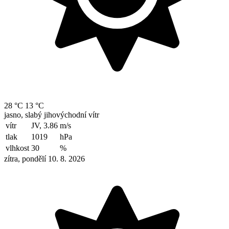
28 °C
13 °C
jasno, slabý jihovýchodní vítr
vítr
JV, 3.86
m/s
tlak
1019
hPa
vlhkost
30
%
zítra, pondělí 10. 8. 2026