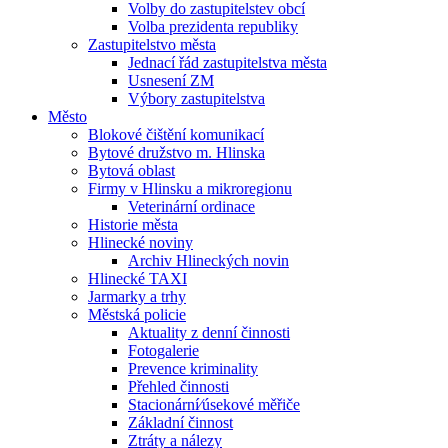
Volby do zastupitelstev obcí
Volba prezidenta republiky
Zastupitelstvo města
Jednací řád zastupitelstva města
Usnesení ZM
Výbory zastupitelstva
Město
Blokové čištění komunikací
Bytové družstvo m. Hlinska
Bytová oblast
Firmy v Hlinsku a mikroregionu
Veterinární ordinace
Historie města
Hlinecké noviny
Archiv Hlineckých novin
Hlinecké TAXI
Jarmarky a trhy
Městská policie
Aktuality z denní činnosti
Fotogalerie
Prevence kriminality
Přehled činnosti
Stacionární⁄úsekové měřiče
Základní činnost
Ztráty a nálezy