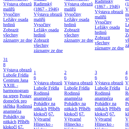
Radimský
Výstava obrazů
Radimský
Výstava obrazů
(
(1867 - 1946)
maliřů
(1867 - 1946)
maliřů
V
Výstava obrazů
Vysočiny
Výstava obrazů
Vysočiny
m
maliřů
Ležáky osada
maliřů
Ležáky osada
V
Vysočiny
hrdinů
Vysočiny
hrdinů
L
Ležáky osada
Zobrazit
Ležáky osada
Zobrazit
h
hrdinů
všechny
hrdinů
všechny
Z
Zobrazit
záznamy ze dne
Zobrazit
záznamy ze dne
v
všechny
všechny
z
záznamy ze dne
záznamy ze dne
31
8
Výstava obrazů
1
2
3
4
Luboše Frídla
6
6
6
6
Centrum Jana
Výstava obrazů
Výstava obrazů
Výstava obrazů
V
XXIII. -
Luboše Frídla
Luboše Frídla
Luboše Frídla
L
harmonogram
Rodinná
Rodinná
Rodinná
R
na srpen
Postav
anamnéza
anamnéza
anamnéza
a
domeček pro
Pohádky na
Pohádky na
Pohádky na
P
skřítka
Rodinná
nitkách
Příběh
nitkách
Příběh
nitkách
Příběh
n
anamnéza
klokočí
67.
klokočí
67.
klokočí
67.
k
Pohádky na
Výtvarné
Výtvarné
Výtvarné
V
nitkách
Příběh
Hlinecko -
Hlinecko -
Hlinecko -
H
klokočí
67.