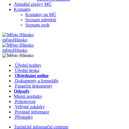
Aktuální zprávy MÚ
Kontakty
Kontakty na MÚ
Seznam subjektů
Seznam osob
město
Hlinsko
město
Hlinsko
​​
Úřední hodiny
​​
Úřední deska
​​
Objednání online
​​
Dokumenty a formuláře
Finanční dokumenty
Odpady
Místní poplatky
​​
Pohotovost
​​
Veřejné zakázky
​​
Povinné informace
​​
Přestupky
Turistické informační centrum