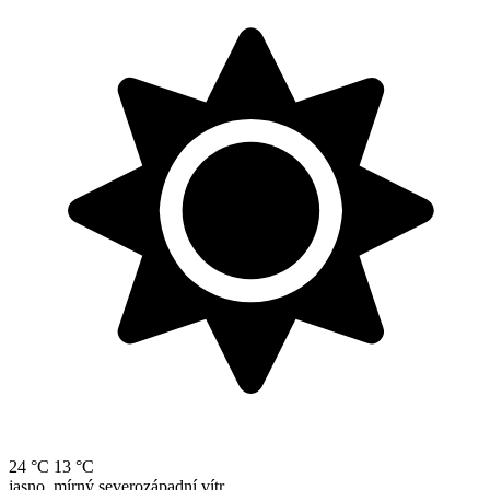
24 °C
13 °C
jasno, mírný severozápadní vítr