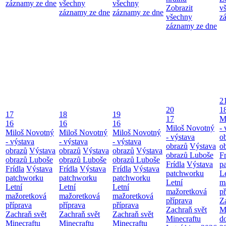
záznamy ze dne
všechny
všechny
Zobrazit
v
záznamy ze dne
záznamy ze dne
všechny
z
záznamy ze dne
2
20
1
17
18
19
17
M
16
16
16
Miloš Novotný
- 
Miloš Novotný
Miloš Novotný
Miloš Novotný
- výstava
o
- výstava
- výstava
- výstava
obrazů
Výstava
o
obrazů
Výstava
obrazů
Výstava
obrazů
Výstava
obrazů Luboše
Fr
obrazů Luboše
obrazů Luboše
obrazů Luboše
Frídla
Výstava
p
Frídla
Výstava
Frídla
Výstava
Frídla
Výstava
patchworku
L
patchworku
patchworku
patchworku
Letní
m
Letní
Letní
Letní
mažoretková
př
mažoretková
mažoretková
mažoretková
příprava
Z
příprava
příprava
příprava
Zachraň svět
M
Zachraň svět
Zachraň svět
Zachraň svět
Minecraftu
d
Minecraftu
Minecraftu
Minecraftu