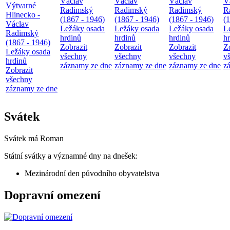
Václav
Václav
Václav
V
Výtvarné
Radimský
Radimský
Radimský
R
Hlinecko -
(1867 - 1946)
(1867 - 1946)
(1867 - 1946)
(
Václav
Ležáky osada
Ležáky osada
Ležáky osada
L
Radimský
hrdinů
hrdinů
hrdinů
h
(1867 - 1946)
Zobrazit
Zobrazit
Zobrazit
Z
Ležáky osada
všechny
všechny
všechny
v
hrdinů
záznamy ze dne
záznamy ze dne
záznamy ze dne
z
Zobrazit
všechny
záznamy ze dne
Svátek
Svátek má
Roman
Státní svátky a významné dny na dnešek:
Mezinárodní den původního obyvatelstva
Dopravní omezení