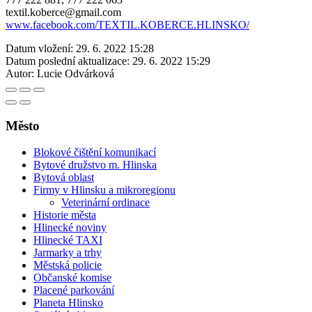
textil.koberce@gmail.com
www.facebook.com/TEXTIL.KOBERCE.HLINSKO/
Datum vložení:
29. 6. 2022 15:28
Datum poslední aktualizace:
29. 6. 2022 15:29
Autor:
Lucie Odvárková
Město
Blokové čištění komunikací
Bytové družstvo m. Hlinska
Bytová oblast
Firmy v Hlinsku a mikroregionu
Veterinární ordinace
Historie města
Hlinecké noviny
Hlinecké TAXI
Jarmarky a trhy
Městská policie
Občanské komise
Placené parkování
Planeta Hlinsko