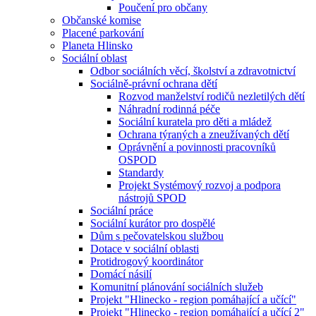
Poučení pro občany
Občanské komise
Placené parkování
Planeta Hlinsko
Sociální oblast
Odbor sociálních věcí, školství a zdravotnictví
Sociálně-právní ochrana dětí
Rozvod manželství rodičů nezletilých dětí
Náhradní rodinná péče
Sociální kuratela pro děti a mládež
Ochrana týraných a zneužívaných dětí
Oprávnění a povinnosti pracovníků
OSPOD
Standardy
Projekt Systémový rozvoj a podpora
nástrojů SPOD
Sociální práce
Sociální kurátor pro dospělé
Dům s pečovatelskou službou
Dotace v sociální oblasti
Protidrogový koordinátor
Domácí násilí
Komunitní plánování sociálních služeb
Projekt "Hlinecko - region pomáhající a učící"
Projekt "Hlinecko - region pomáhající a učící 2"