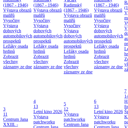
R
(1867 - 1946)
(1867 - 1946)
Radimský
(1867 - 1946)
(
Výstava obrazů
Výstava obrazů
(1867 - 1946)
Výstava obrazů
V
maliřů
maliřů
Výstava obrazů
maliřů
m
Vysočiny
Vysočiny
maliřů
Vysočiny
V
Výstava
Výstava
Vysočiny
Výstava
V
dobových
dobových
Výstava
dobových
d
automobilových
automobilových
dobových
automobilových
a
prospektů
prospektů
automobilových
prospektů
p
Ležáky osada
Ležáky osada
prospektů
Ležáky osada
L
hrdinů
hrdinů
Ležáky osada
hrdinů
h
Zobrazit
Zobrazit
hrdinů
Zobrazit
Z
všechny
všechny
Zobrazit
všechny
v
záznamy ze dne
záznamy ze dne
všechny
záznamy ze dne
z
záznamy ze dne
7
1
4
6
H
5
13
13
f
3
12
Letní kino 2026
Letní kino 2026
Š
11
Výstava
Výstava
Výstava
K
Centrum Jana
patchworku
patchworku
patchworku
p
XXIII. -
Centrum Jana
Centrum Jana
Centrum Jana
V