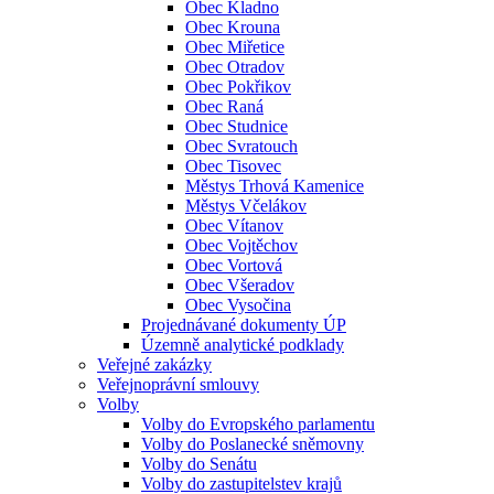
Obec Kladno
Obec Krouna
Obec Miřetice
Obec Otradov
Obec Pokřikov
Obec Raná
Obec Studnice
Obec Svratouch
Obec Tisovec
Městys Trhová Kamenice
Městys Včelákov
Obec Vítanov
Obec Vojtěchov
Obec Vortová
Obec Všeradov
Obec Vysočina
Projednávané dokumenty ÚP
Územně analytické podklady
Veřejné zakázky
Veřejnoprávní smlouvy
Volby
Volby do Evropského parlamentu
Volby do Poslanecké sněmovny
Volby do Senátu
Volby do zastupitelstev krajů