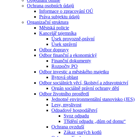
Objednání online
Ochrana osobních údajů
Informace o zpracování OÚ
Práva subjektu údajů
Organizační struktura
Městská policie
Kancelář tajemníka
Úsek provozně-právní
Úsek správní
Odbor dopravy
Odbor finanční a ekonomický
Finanční dokumenty
Rozpočty PO
Odbor investic a městského majetku
Bytová oblast
Odbor sociálních věcí, školství a zdravotnictví
Orgán sociálně právní ochrany dětí
Odbor životního prostředí
Jednotné environmentální stanovisko (JES)
Lesy, myslivost
Odpadové hospodářství
Svoz odpadu
Třídění odpadu „dům od domu“
Ochrana ovzduší
Zákaz starých kotlů