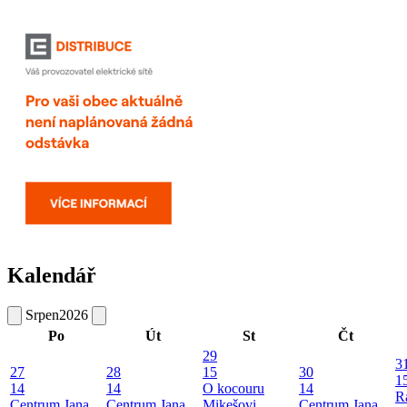
Kalendář
Srpen
2026
Po
Út
St
Čt
29
3
27
28
15
30
1
14
14
O kocouru
14
R
Centrum Jana
Centrum Jana
Mikešovi
Centrum Jana