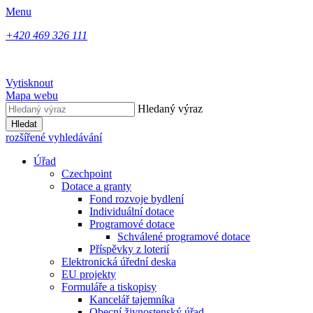
Menu
+420 469 326 111
Vytisknout
Mapa webu
Hledaný výraz
Hledat
rozšířené vyhledávání
Úřad
Czechpoint
Dotace a granty
Fond rozvoje bydlení
Individuální dotace
Programové dotace
Schválené programové dotace
Příspěvky z loterií
Elektronická úřední deska
EU projekty
Formuláře a tiskopisy
Kancelář tajemníka
Obecní živnostenský úřad