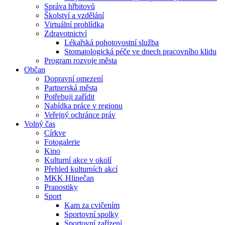
Správa hřbitovů
Školství a vzdělání
Virtuální prohlídka
Zdravotnictví
Lékařská pohotovostní služba
Stomatologická péče ve dnech pracovního klidu
Program rozvoje města
Občan
Dopravní omezení
Partnerská města
Potřebuji zařídit
Nabídka práce v regionu
Veřejný ochránce práv
Volný čas
Církve
Fotogalerie
Kino
Kulturní akce v okolí
Přehled kulturních akcí
MKK Hlinečan
Pranostiky
Sport
Kam za cvičením
Sportovní spolky
Sportovní zařízení