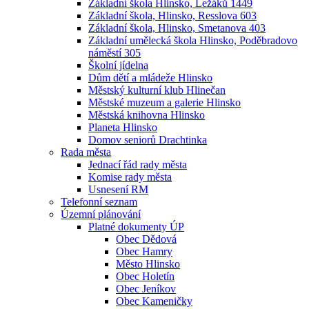
Základní škola Hlinsko, Ležáků 1449
Základní škola, Hlinsko, Resslova 603
Základní škola, Hlinsko, Smetanova 403
Základní umělecká škola Hlinsko, Poděbradovo
náměstí 305
Školní jídelna
Dům dětí a mládeže Hlinsko
Městský kulturní klub Hlinečan
Městské muzeum a galerie Hlinsko
Městská knihovna Hlinsko
Planeta Hlinsko
Domov seniorů Drachtinka
Rada města
Jednací řád rady města
Komise rady města
Usnesení RM
Telefonní seznam
Územní plánování
Platné dokumenty ÚP
Obec Dědová
Obec Hamry
Město Hlinsko
Obec Holetín
Obec Jeníkov
Obec Kameničky