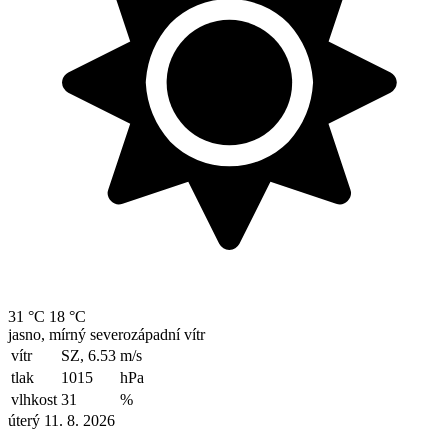
31 °C
18 °C
jasno, mírný severozápadní vítr
vítr
SZ, 6.53
m/s
tlak
1015
hPa
vlhkost
31
%
úterý 11. 8. 2026