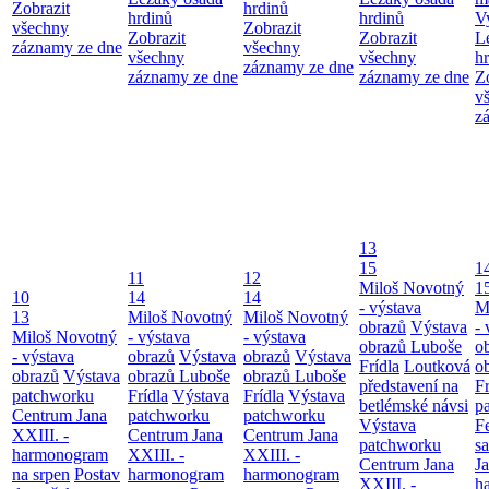
Zobrazit
hrdinů
hrdinů
hrdinů
V
všechny
Zobrazit
Zobrazit
Zobrazit
L
záznamy ze dne
všechny
všechny
všechny
h
záznamy ze dne
záznamy ze dne
záznamy ze dne
Z
v
z
13
15
1
11
12
Miloš Novotný
1
10
14
14
- výstava
M
13
Miloš Novotný
Miloš Novotný
obrazů
Výstava
- 
Miloš Novotný
- výstava
- výstava
obrazů Luboše
o
- výstava
obrazů
Výstava
obrazů
Výstava
Frídla
Loutková
o
obrazů
Výstava
obrazů Luboše
obrazů Luboše
představení na
Fr
patchworku
Frídla
Výstava
Frídla
Výstava
betlémské návsi
p
Centrum Jana
patchworku
patchworku
Výstava
F
XXIII. -
Centrum Jana
Centrum Jana
patchworku
s
harmonogram
XXIII. -
XXIII. -
Centrum Jana
Ja
na srpen
Postav
harmonogram
harmonogram
XXIII. -
h