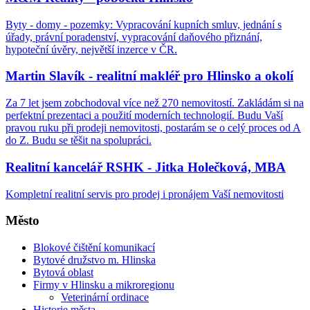
Byty - domy - pozemky: Vypracování kupních smluv, jednání s
úřady, právní poradenství, vypracování daňového přiznání,
hypoteční úvěry, největší inzerce v ČR.
Martin Slavík - realitní makléř pro Hlinsko a okolí
Za 7 let jsem zobchodoval více než 270 nemovitostí. Zakládám si na
perfektní prezentaci a použití moderních technologií. Budu Vaší
pravou ruku při prodeji nemovitosti, postarám se o celý proces od A
do Z. Budu se těšit na spolupráci.
Realitní kancelář RSHK - Jitka Holečková, MBA
Kompletní realitní servis pro prodej i pronájem Vaší nemovitosti
Město
Blokové čištění komunikací
Bytové družstvo m. Hlinska
Bytová oblast
Firmy v Hlinsku a mikroregionu
Veterinární ordinace
Historie města