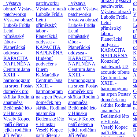
obrazů
Výstava
- výstava
patchworku
- výstava
o
patchworku
obrazů
Výstava
Výstava obrazů
obrazů
Výstava
p
Výstava obrazů
patchworku
Luboše Frídla
patchworku
V
Luboše Frídla
Výstava obrazů
Letní
Výstava obrazů
L
Letní
Luboše Frídla
příměstský
Luboše Frídla
L
příměstský
Letní
tábor -
Letní
p
tábor -
příměstský
Planeťácká
příměstský
tá
Planeťácká
tábor -
oddysea -
tábor -
P
oddysea -
Planeťácká
KAPACITA
Planeťácká
o
KAPACITA
oddysea -
NAPLNĚNA
oddysea -
K
NAPLNĚNA
KAPACITA
Hudební
KAPACITA
N
Kouzelný
NAPLNĚNA
podvečer s
NAPLNĚNA
K
patchwork
U2
Centrum Jana
Duem
Centrum Jana
p
acoustic tribute
XXIII. -
KaMarádky
XXIII. -
A
Centrum Jana
harmonogram
Centrum Jana
harmonogram
fo
XXIII. -
na srpen
Postav
XXIII. -
na srpen
Postav
sl
harmonogram
domeček pro
harmonogram
domeček pro
C
na srpen
Postav
skřítka
Rodinná
na srpen
Postav
skřítka
Rodinná
XX
domeček pro
anamnéza
domeček pro
anamnéza
h
skřítka
Rodinná
Betlémské léto
skřítka
Rodinná
Betlémské léto
n
anamnéza
v Hlinsku
anamnéza
v Hlinsku
d
Betlémské léto
Veselý Kopec
Betlémské léto
Veselý Kopec
sk
v Hlinsku
patří dětem a
v Hlinsku
patří dětem a
a
Veselý Kopec
jejich rodičům
Veselý Kopec
jejich rodičům
B
patří dětem a
Jiří Peřina -
patří dětem a
Jiří Peřina -
v