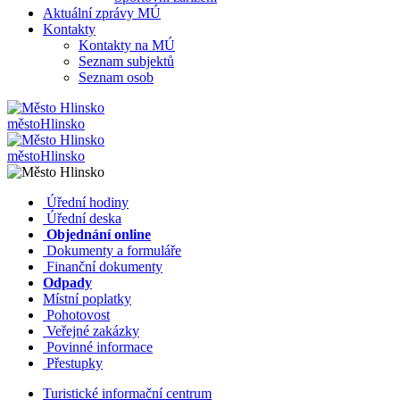
Aktuální zprávy MÚ
Kontakty
Kontakty na MÚ
Seznam subjektů
Seznam osob
město
Hlinsko
město
Hlinsko
​​
Úřední hodiny
​​
Úřední deska
​​
Objednání online
​​
Dokumenty a formuláře
Finanční dokumenty
Odpady
Místní poplatky
​​
Pohotovost
​​
Veřejné zakázky
​​
Povinné informace
​​
Přestupky
Turistické informační centrum