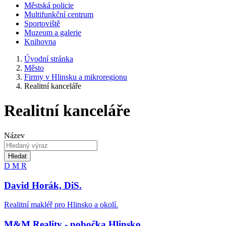
Městská policie
Multifunkční centrum
Sportoviště
Muzeum a galerie
Knihovna
Úvodní stránka
Město
Firmy v Hlinsku a mikroregionu
Realitní kanceláře
Realitní kanceláře
Název
Hledat
D
M
R
David Horák, DiS.
Realitní makléř pro Hlinsko a okolí.
M&M Reality - pobočka Hlinsko