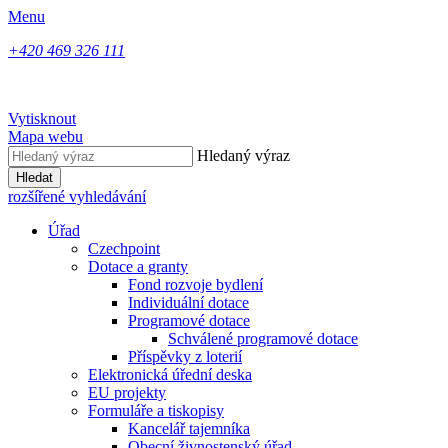
Menu
+420 469 326 111
Vytisknout
Mapa webu
Hledaný výraz
Hledat
rozšířené vyhledávání
Úřad
Czechpoint
Dotace a granty
Fond rozvoje bydlení
Individuální dotace
Programové dotace
Schválené programové dotace
Příspěvky z loterií
Elektronická úřední deska
EU projekty
Formuláře a tiskopisy
Kancelář tajemníka
Obecní živnostenský úřad