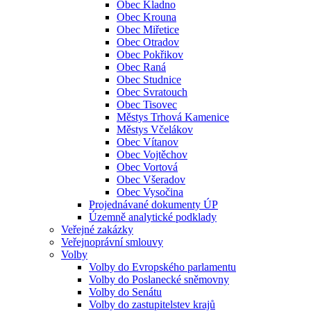
Obec Kladno
Obec Krouna
Obec Miřetice
Obec Otradov
Obec Pokřikov
Obec Raná
Obec Studnice
Obec Svratouch
Obec Tisovec
Městys Trhová Kamenice
Městys Včelákov
Obec Vítanov
Obec Vojtěchov
Obec Vortová
Obec Všeradov
Obec Vysočina
Projednávané dokumenty ÚP
Územně analytické podklady
Veřejné zakázky
Veřejnoprávní smlouvy
Volby
Volby do Evropského parlamentu
Volby do Poslanecké sněmovny
Volby do Senátu
Volby do zastupitelstev krajů