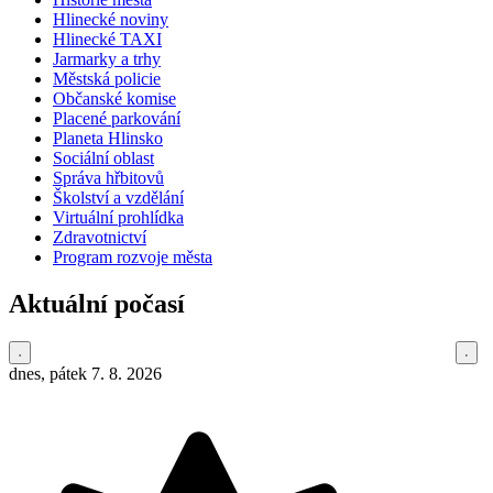
Hlinecké noviny
Hlinecké TAXI
Jarmarky a trhy
Městská policie
Občanské komise
Placené parkování
Planeta Hlinsko
Sociální oblast
Správa hřbitovů
Školství a vzdělání
Virtuální prohlídka
Zdravotnictví
Program rozvoje města
Aktuální počasí
dnes, pátek 7. 8. 2026