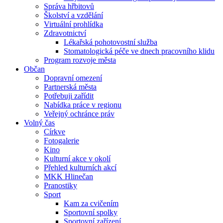
Správa hřbitovů
Školství a vzdělání
Virtuální prohlídka
Zdravotnictví
Lékařská pohotovostní služba
Stomatologická péče ve dnech pracovního klidu
Program rozvoje města
Občan
Dopravní omezení
Partnerská města
Potřebuji zařídit
Nabídka práce v regionu
Veřejný ochránce práv
Volný čas
Církve
Fotogalerie
Kino
Kulturní akce v okolí
Přehled kulturních akcí
MKK Hlinečan
Pranostiky
Sport
Kam za cvičením
Sportovní spolky
Sportovní zařízení