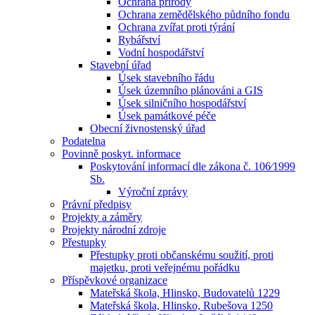
Ochrana přírody
Ochrana zemědělského půdního fondu
Ochrana zvířat proti týrání
Rybářství
Vodní hospodářství
Stavební úřad
Úsek stavebního řádu
Úsek územního plánováni a GIS
Úsek silničního hospodářství
Úsek památkové péče
Obecní živnostenský úřad
Podatelna
Povinně poskyt. informace
Poskytování informací dle zákona č. 106⁄1999
Sb.
Výroční zprávy
Právní předpisy
Projekty a záměry
Projekty národní zdroje
Přestupky
Přestupky proti občanskému soužití, proti
majetku, proti veřejnému pořádku
Příspěvkové organizace
Mateřská škola, Hlinsko, Budovatelů 1229
Mateřská škola, Hlinsko, Rubešova 1250