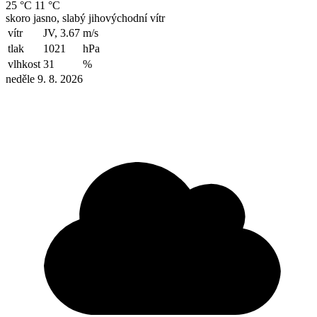
25 °C
11 °C
skoro jasno, slabý jihovýchodní vítr
vítr
JV, 3.67
m/s
tlak
1021
hPa
vlhkost
31
%
neděle 9. 8. 2026