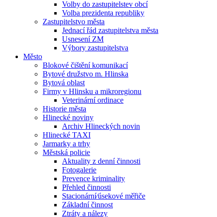
Volby do zastupitelstev obcí
Volba prezidenta republiky
Zastupitelstvo města
Jednací řád zastupitelstva města
Usnesení ZM
Výbory zastupitelstva
Město
Blokové čištění komunikací
Bytové družstvo m. Hlinska
Bytová oblast
Firmy v Hlinsku a mikroregionu
Veterinární ordinace
Historie města
Hlinecké noviny
Archiv Hlineckých novin
Hlinecké TAXI
Jarmarky a trhy
Městská policie
Aktuality z denní činnosti
Fotogalerie
Prevence kriminality
Přehled činnosti
Stacionární⁄úsekové měřiče
Základní činnost
Ztráty a nálezy