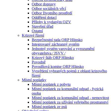
Odbor dopravy
Odbor sociálních věcí
Odbor životního prostředí
Oddělení dotací
Přílohy k vydaným OZV
Stavební úřad
Ostatní
Krizové řízení
Bezpečnostní rada ORP Hlinsko
Integrovaný záchranný systém
Jednotný systém varování a vyrozumění
obyvatelstva ⁄ JSVV ⁄
Krizový štáb ORP Hlinsko
Povodně
Povodňová komise ORP Hlinsko
Vysvětlení vybraných pojmů z oblasti krizového
řízení
Místní poplatky
Místní poplatek z pobytu
Místní poplatek za komunální odpad - fyzická
osoba
Místní poplatek za komunální odpad - nemovitost
Místní poplatek za užívání veřejného prostranství
Místní poplatek ze psů