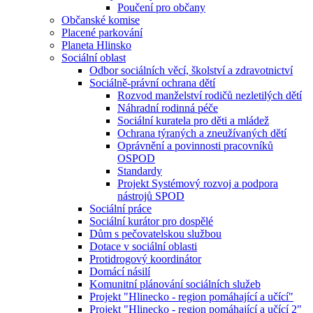
Poučení pro občany
Občanské komise
Placené parkování
Planeta Hlinsko
Sociální oblast
Odbor sociálních věcí, školství a zdravotnictví
Sociálně-právní ochrana dětí
Rozvod manželství rodičů nezletilých dětí
Náhradní rodinná péče
Sociální kuratela pro děti a mládež
Ochrana týraných a zneužívaných dětí
Oprávnění a povinnosti pracovníků
OSPOD
Standardy
Projekt Systémový rozvoj a podpora
nástrojů SPOD
Sociální práce
Sociální kurátor pro dospělé
Dům s pečovatelskou službou
Dotace v sociální oblasti
Protidrogový koordinátor
Domácí násilí
Komunitní plánování sociálních služeb
Projekt "Hlinecko - region pomáhající a učící"
Projekt "Hlinecko - region pomáhající a učící 2"