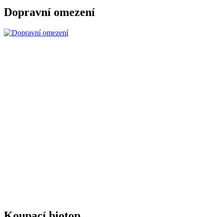
Dopravní omezení
Koupací biotop