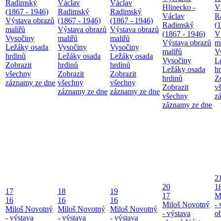
Radimský
Václav
Václav
Hlinecko -
V
(1867 - 1946)
Radimský
Radimský
Václav
R
Výstava obrazů
(1867 - 1946)
(1867 - 1946)
Radimský
(
maliřů
Výstava obrazů
Výstava obrazů
(1867 - 1946)
V
Vysočiny
maliřů
maliřů
Výstava obrazů
m
Ležáky osada
Vysočiny
Vysočiny
maliřů
V
hrdinů
Ležáky osada
Ležáky osada
Vysočiny
L
Zobrazit
hrdinů
hrdinů
Ležáky osada
h
všechny
Zobrazit
Zobrazit
hrdinů
Z
záznamy ze dne
všechny
všechny
Zobrazit
v
záznamy ze dne
záznamy ze dne
všechny
z
záznamy ze dne
2
20
1
17
18
19
17
M
16
16
16
Miloš Novotný
- 
Miloš Novotný
Miloš Novotný
Miloš Novotný
- výstava
o
- výstava
- výstava
- výstava