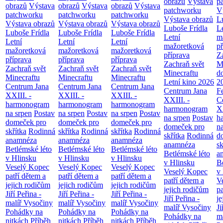
obrazů
Výstava
p
obrazů
Výstava
obrazů
Výstava
obrazů
Výstava
patchworku
V
patchworku
patchworku
patchworku
Výstava obrazů
L
Výstava obrazů
Výstava obrazů
Výstava obrazů
Luboše Frídla
L
Luboše Frídla
Luboše Frídla
Luboše Frídla
Letní
m
Letní
Letní
Letní
mažoretková
př
mažoretková
mažoretková
mažoretková
příprava
Z
příprava
příprava
příprava
Zachraň svět
M
Zachraň svět
Zachraň svět
Zachraň svět
Minecraftu
d
Minecraftu
Minecraftu
Minecraftu
Letní kino 2026
2
Centrum Jana
Centrum Jana
Centrum Jana
Centrum Jana
F
XXIII. -
XXIII. -
XXIII. -
XXIII. -
C
harmonogram
harmonogram
harmonogram
harmonogram
XX
na srpen
Postav
na srpen
Postav
na srpen
Postav
na srpen
Postav
h
domeček pro
domeček pro
domeček pro
domeček pro
n
skřítka
Rodinná
skřítka
Rodinná
skřítka
Rodinná
skřítka
Rodinná
d
anamnéza
anamnéza
anamnéza
anamnéza
sk
Betlémské léto
Betlémské léto
Betlémské léto
Betlémské léto
a
v Hlinsku
v Hlinsku
v Hlinsku
v Hlinsku
B
Veselý Kopec
Veselý Kopec
Veselý Kopec
Veselý Kopec
v
patří dětem a
patří dětem a
patří dětem a
patří dětem a
V
jejich rodičům
jejich rodičům
jejich rodičům
jejich rodičům
pa
Jiří Peřina -
Jiří Peřina -
Jiří Peřina -
Jiří Peřina -
je
malíř Vysočiny
malíř Vysočiny
malíř Vysočiny
malíř Vysočiny
Ji
Pohádky na
Pohádky na
Pohádky na
Pohádky na
m
nitkách
Příběh
nitkách
Příběh
nitkách
Příběh