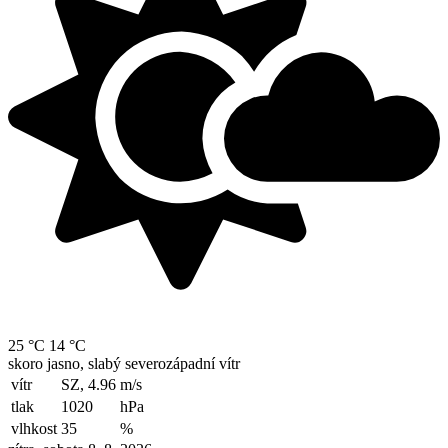
25 °C
14 °C
skoro jasno, slabý severozápadní vítr
vítr
SZ, 4.96
m/s
tlak
1020
hPa
vlhkost
35
%