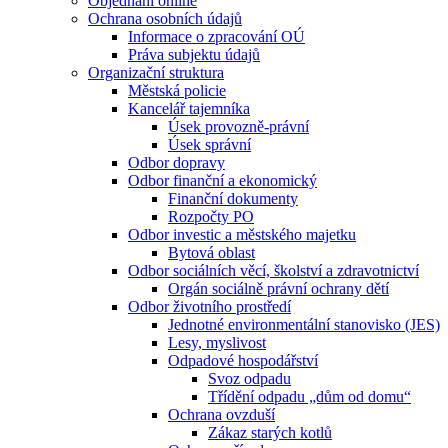
Objednání online
Ochrana osobních údajů
Informace o zpracování OÚ
Práva subjektu údajů
Organizační struktura
Městská policie
Kancelář tajemníka
Úsek provozně-právní
Úsek správní
Odbor dopravy
Odbor finanční a ekonomický
Finanční dokumenty
Rozpočty PO
Odbor investic a městského majetku
Bytová oblast
Odbor sociálních věcí, školství a zdravotnictví
Orgán sociálně právní ochrany dětí
Odbor životního prostředí
Jednotné environmentální stanovisko (JES)
Lesy, myslivost
Odpadové hospodářství
Svoz odpadu
Třídění odpadu „dům od domu“
Ochrana ovzduší
Zákaz starých kotlů