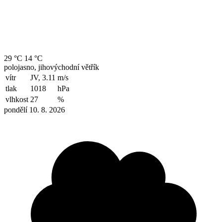
29 °C
14 °C
polojasno, jihovýchodní větřík
vítr
JV, 3.11
m/s
tlak
1018
hPa
vlhkost
27
%
pondělí 10. 8. 2026