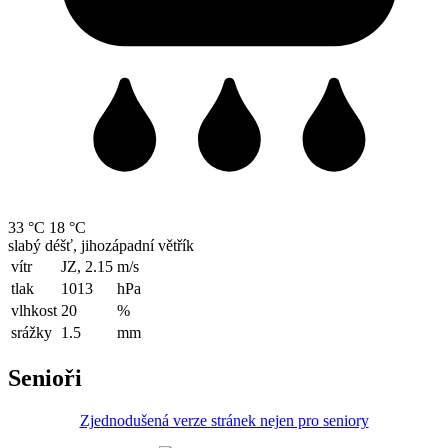
33 °C
18 °C
slabý déšť, jihozápadní větřík
vítr
JZ, 2.15
m/s
tlak
1013
hPa
vlhkost
20
%
srážky
1.5
mm
Senioři
Zjednodušená verze stránek nejen pro seniory