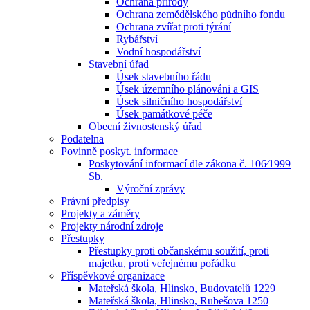
Ochrana přírody
Ochrana zemědělského půdního fondu
Ochrana zvířat proti týrání
Rybářství
Vodní hospodářství
Stavební úřad
Úsek stavebního řádu
Úsek územního plánováni a GIS
Úsek silničního hospodářství
Úsek památkové péče
Obecní živnostenský úřad
Podatelna
Povinně poskyt. informace
Poskytování informací dle zákona č. 106⁄1999
Sb.
Výroční zprávy
Právní předpisy
Projekty a záměry
Projekty národní zdroje
Přestupky
Přestupky proti občanskému soužití, proti
majetku, proti veřejnému pořádku
Příspěvkové organizace
Mateřská škola, Hlinsko, Budovatelů 1229
Mateřská škola, Hlinsko, Rubešova 1250