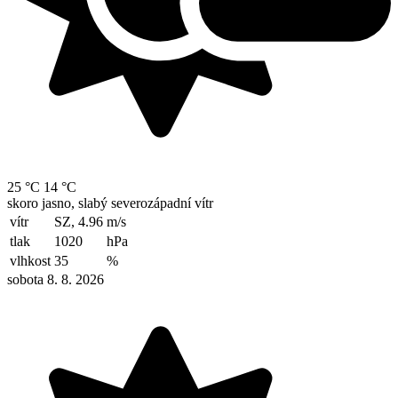
25 °C
14 °C
skoro jasno, slabý severozápadní vítr
vítr
SZ, 4.96
m/s
tlak
1020
hPa
vlhkost
35
%
sobota 8. 8. 2026