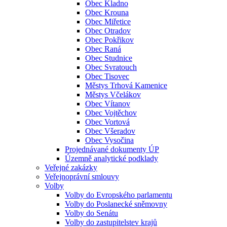
Obec Kladno
Obec Krouna
Obec Miřetice
Obec Otradov
Obec Pokřikov
Obec Raná
Obec Studnice
Obec Svratouch
Obec Tisovec
Městys Trhová Kamenice
Městys Včelákov
Obec Vítanov
Obec Vojtěchov
Obec Vortová
Obec Všeradov
Obec Vysočina
Projednávané dokumenty ÚP
Územně analytické podklady
Veřejné zakázky
Veřejnoprávní smlouvy
Volby
Volby do Evropského parlamentu
Volby do Poslanecké sněmovny
Volby do Senátu
Volby do zastupitelstev krajů