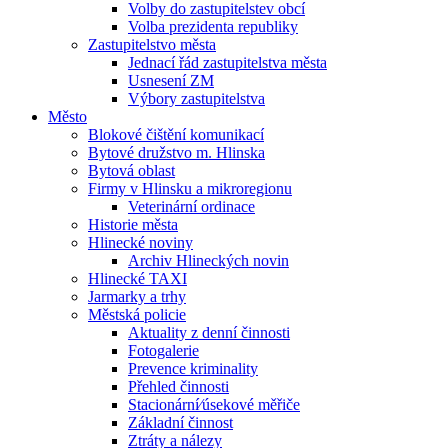
Volby do zastupitelstev obcí
Volba prezidenta republiky
Zastupitelstvo města
Jednací řád zastupitelstva města
Usnesení ZM
Výbory zastupitelstva
Město
Blokové čištění komunikací
Bytové družstvo m. Hlinska
Bytová oblast
Firmy v Hlinsku a mikroregionu
Veterinární ordinace
Historie města
Hlinecké noviny
Archiv Hlineckých novin
Hlinecké TAXI
Jarmarky a trhy
Městská policie
Aktuality z denní činnosti
Fotogalerie
Prevence kriminality
Přehled činnosti
Stacionární⁄úsekové měřiče
Základní činnost
Ztráty a nálezy