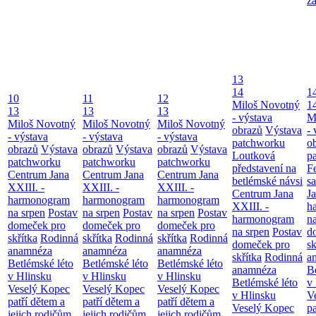
z
13
14
1
10
11
12
Miloš Novotný
1
13
13
13
- výstava
M
Miloš Novotný
Miloš Novotný
Miloš Novotný
obrazů
Výstava
- 
- výstava
- výstava
- výstava
patchworku
o
obrazů
Výstava
obrazů
Výstava
obrazů
Výstava
Loutková
p
patchworku
patchworku
patchworku
představení na
F
Centrum Jana
Centrum Jana
Centrum Jana
betlémské návsi
s
XXIII. -
XXIII. -
XXIII. -
Centrum Jana
Ja
harmonogram
harmonogram
harmonogram
XXIII. -
h
na srpen
Postav
na srpen
Postav
na srpen
Postav
harmonogram
n
domeček pro
domeček pro
domeček pro
na srpen
Postav
d
skřítka
Rodinná
skřítka
Rodinná
skřítka
Rodinná
domeček pro
sk
anamnéza
anamnéza
anamnéza
skřítka
Rodinná
a
Betlémské léto
Betlémské léto
Betlémské léto
anamnéza
B
v Hlinsku
v Hlinsku
v Hlinsku
Betlémské léto
v
Veselý Kopec
Veselý Kopec
Veselý Kopec
v Hlinsku
V
patří dětem a
patří dětem a
patří dětem a
Veselý Kopec
pa
jejich rodičům
jejich rodičům
jejich rodičům