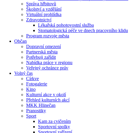
Správa hřbitovů
Školství a vzdělání
Virtuální prohlídka
Zdravotnictví
Lékařská pohotovostní služba
Stomatologická péče ve dnech pracovního klidu
Program rozvoje města
Občan
Dopravní omezení
Partnerská města
Potřebuji zařídit
Nabídka práce v regionu
Veřejný ochránce práv
Volný čas
Církve
Fotogalerie
Kino
Kulturní akce v okolí
Přehled kulturních akcí
MKK Hlinečan
Pranostiky
Sport
Kam za cvičením
Sportovní spolky
Sportovní zařízení