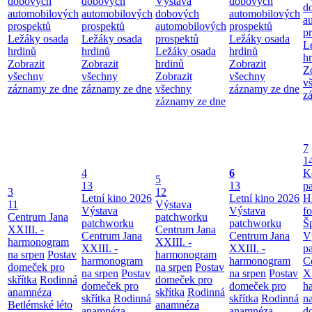
dobových
dobových
Výstava
dobových
d
automobilových
automobilových
dobových
automobilových
a
prospektů
prospektů
automobilových
prospektů
p
Ležáky osada
Ležáky osada
prospektů
Ležáky osada
L
hrdinů
hrdinů
Ležáky osada
hrdinů
h
Zobrazit
Zobrazit
hrdinů
Zobrazit
Z
všechny
všechny
Zobrazit
všechny
v
záznamy ze dne
záznamy ze dne
všechny
záznamy ze dne
z
záznamy ze dne
7
1
4
6
K
5
13
13
p
3
12
Letní kino 2026
Letní kino 2026
H
11
Výstava
Výstava
Výstava
f
Centrum Jana
patchworku
patchworku
patchworku
Š
XXIII. -
Centrum Jana
Centrum Jana
Centrum Jana
V
harmonogram
XXIII. -
XXIII. -
XXIII. -
p
na srpen
Postav
harmonogram
harmonogram
harmonogram
C
domeček pro
na srpen
Postav
na srpen
Postav
na srpen
Postav
XX
skřítka
Rodinná
domeček pro
domeček pro
domeček pro
h
anamnéza
skřítka
Rodinná
skřítka
Rodinná
skřítka
Rodinná
n
Betlémské léto
anamnéza
anamnéza
anamnéza
d