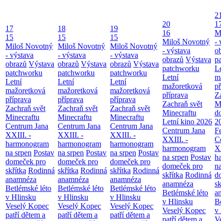
2
20
1
17
18
19
16
M
15
15
15
Miloš Novotný
- 
Miloš Novotný
Miloš Novotný
Miloš Novotný
- výstava
o
- výstava
- výstava
- výstava
obrazů
Výstava
p
obrazů
Výstava
obrazů
Výstava
obrazů
Výstava
patchworku
L
patchworku
patchworku
patchworku
Letní
m
Letní
Letní
Letní
mažoretková
př
mažoretková
mažoretková
mažoretková
příprava
Z
příprava
příprava
příprava
Zachraň svět
M
Zachraň svět
Zachraň svět
Zachraň svět
Minecraftu
d
Minecraftu
Minecraftu
Minecraftu
Letní kino 2026
2
Centrum Jana
Centrum Jana
Centrum Jana
Centrum Jana
F
XXIII. -
XXIII. -
XXIII. -
XXIII. -
C
harmonogram
harmonogram
harmonogram
harmonogram
XX
na srpen
Postav
na srpen
Postav
na srpen
Postav
na srpen
Postav
h
domeček pro
domeček pro
domeček pro
domeček pro
n
skřítka
Rodinná
skřítka
Rodinná
skřítka
Rodinná
skřítka
Rodinná
d
anamnéza
anamnéza
anamnéza
anamnéza
sk
Betlémské léto
Betlémské léto
Betlémské léto
Betlémské léto
a
v Hlinsku
v Hlinsku
v Hlinsku
v Hlinsku
B
Veselý Kopec
Veselý Kopec
Veselý Kopec
Veselý Kopec
v
patří dětem a
patří dětem a
patří dětem a
patří dětem a
V