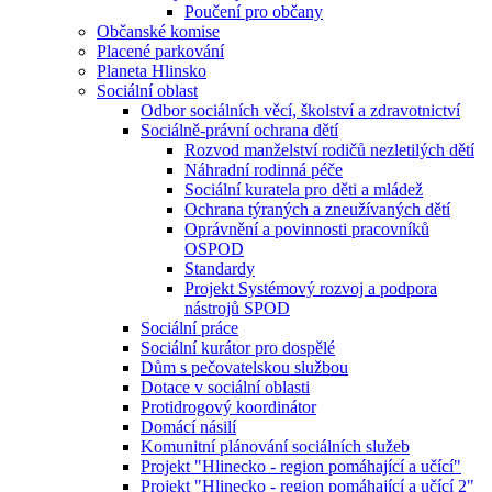
Poučení pro občany
Občanské komise
Placené parkování
Planeta Hlinsko
Sociální oblast
Odbor sociálních věcí, školství a zdravotnictví
Sociálně-právní ochrana dětí
Rozvod manželství rodičů nezletilých dětí
Náhradní rodinná péče
Sociální kuratela pro děti a mládež
Ochrana týraných a zneužívaných dětí
Oprávnění a povinnosti pracovníků
OSPOD
Standardy
Projekt Systémový rozvoj a podpora
nástrojů SPOD
Sociální práce
Sociální kurátor pro dospělé
Dům s pečovatelskou službou
Dotace v sociální oblasti
Protidrogový koordinátor
Domácí násilí
Komunitní plánování sociálních služeb
Projekt "Hlinecko - region pomáhající a učící"
Projekt "Hlinecko - region pomáhající a učící 2"