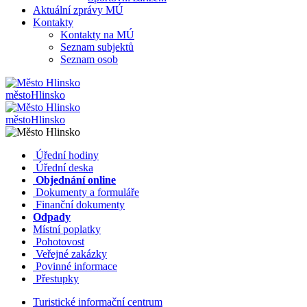
Aktuální zprávy MÚ
Kontakty
Kontakty na MÚ
Seznam subjektů
Seznam osob
město
Hlinsko
město
Hlinsko
​​
Úřední hodiny
​​
Úřední deska
​​
Objednání online
​​
Dokumenty a formuláře
Finanční dokumenty
Odpady
Místní poplatky
​​
Pohotovost
​​
Veřejné zakázky
​​
Povinné informace
​​
Přestupky
Turistické informační centrum