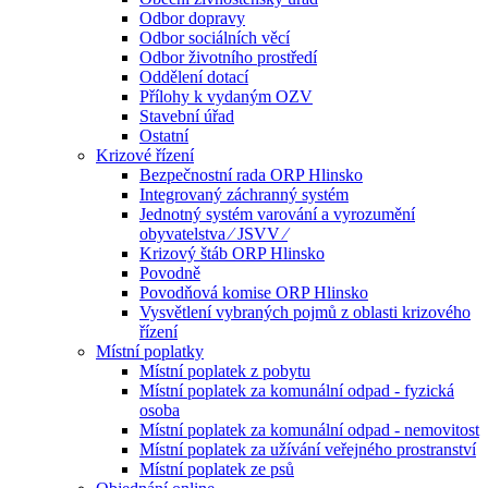
Odbor dopravy
Odbor sociálních věcí
Odbor životního prostředí
Oddělení dotací
Přílohy k vydaným OZV
Stavební úřad
Ostatní
Krizové řízení
Bezpečnostní rada ORP Hlinsko
Integrovaný záchranný systém
Jednotný systém varování a vyrozumění
obyvatelstva ⁄ JSVV ⁄
Krizový štáb ORP Hlinsko
Povodně
Povodňová komise ORP Hlinsko
Vysvětlení vybraných pojmů z oblasti krizového
řízení
Místní poplatky
Místní poplatek z pobytu
Místní poplatek za komunální odpad - fyzická
osoba
Místní poplatek za komunální odpad - nemovitost
Místní poplatek za užívání veřejného prostranství
Místní poplatek ze psů