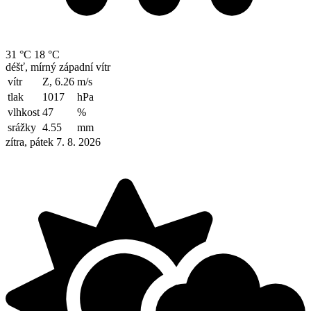
31 °C
18 °C
déšť, mírný západní vítr
vítr
Z, 6.26
m/s
tlak
1017
hPa
vlhkost
47
%
srážky
4.55
mm
zítra, pátek 7. 8. 2026