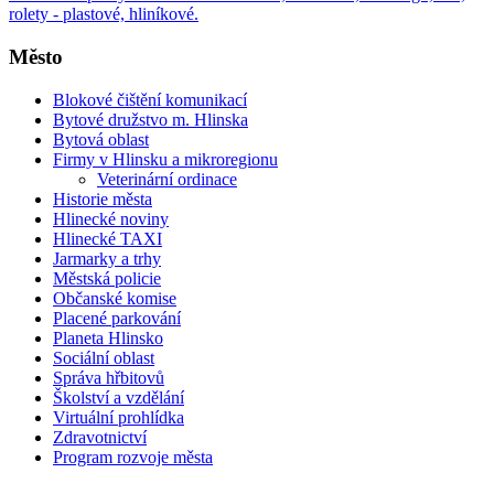
rolety - plastové, hliníkové.
Město
Blokové čištění komunikací
Bytové družstvo m. Hlinska
Bytová oblast
Firmy v Hlinsku a mikroregionu
Veterinární ordinace
Historie města
Hlinecké noviny
Hlinecké TAXI
Jarmarky a trhy
Městská policie
Občanské komise
Placené parkování
Planeta Hlinsko
Sociální oblast
Správa hřbitovů
Školství a vzdělání
Virtuální prohlídka
Zdravotnictví
Program rozvoje města