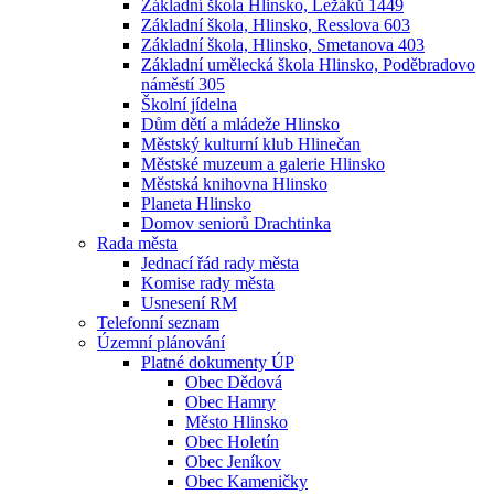
Základní škola Hlinsko, Ležáků 1449
Základní škola, Hlinsko, Resslova 603
Základní škola, Hlinsko, Smetanova 403
Základní umělecká škola Hlinsko, Poděbradovo
náměstí 305
Školní jídelna
Dům dětí a mládeže Hlinsko
Městský kulturní klub Hlinečan
Městské muzeum a galerie Hlinsko
Městská knihovna Hlinsko
Planeta Hlinsko
Domov seniorů Drachtinka
Rada města
Jednací řád rady města
Komise rady města
Usnesení RM
Telefonní seznam
Územní plánování
Platné dokumenty ÚP
Obec Dědová
Obec Hamry
Město Hlinsko
Obec Holetín
Obec Jeníkov
Obec Kameničky