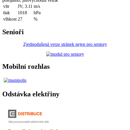
polojasno, jihovýchodní větřík
vítr
JV, 3.11
m/s
tlak
1018
hPa
vlhkost
27
%
Senioři
Zjednodušená verze stránek nejen pro seniory
Mobilní rozhlas
Odstávka elektřiny