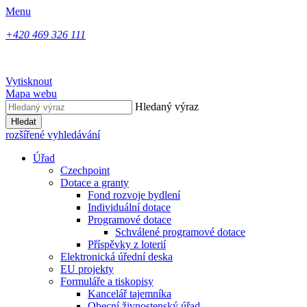
Menu
+420 469 326 111
Vytisknout
Mapa webu
Hledaný výraz
Hledat
rozšířené vyhledávání
Úřad
Czechpoint
Dotace a granty
Fond rozvoje bydlení
Individuální dotace
Programové dotace
Schválené programové dotace
Příspěvky z loterií
Elektronická úřední deska
EU projekty
Formuláře a tiskopisy
Kancelář tajemníka
Obecní živnostenský úřad