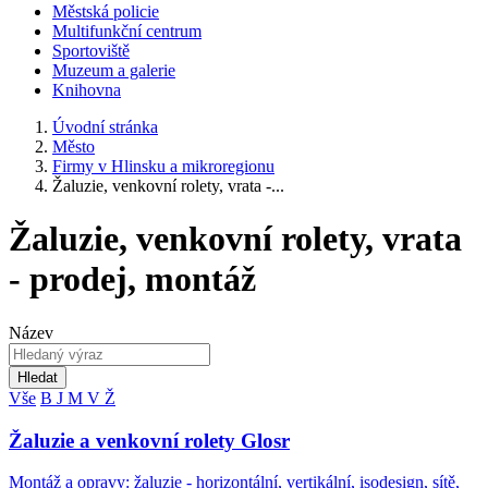
Městská policie
Multifunkční centrum
Sportoviště
Muzeum a galerie
Knihovna
Úvodní stránka
Město
Firmy v Hlinsku a mikroregionu
Žaluzie, venkovní rolety, vrata -...
Žaluzie, venkovní rolety, vrata
- prodej, montáž
Název
Hledat
Vše
B
J
M
V
Ž
Žaluzie a venkovní rolety Glosr
Montáž a opravy: žaluzie - horizontální, vertikální, isodesign, sítě,