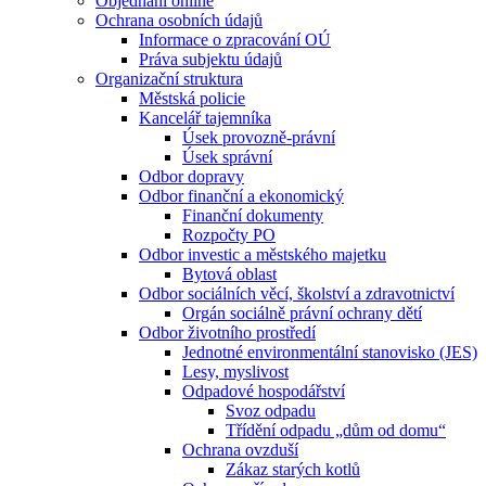
Objednání online
Ochrana osobních údajů
Informace o zpracování OÚ
Práva subjektu údajů
Organizační struktura
Městská policie
Kancelář tajemníka
Úsek provozně-právní
Úsek správní
Odbor dopravy
Odbor finanční a ekonomický
Finanční dokumenty
Rozpočty PO
Odbor investic a městského majetku
Bytová oblast
Odbor sociálních věcí, školství a zdravotnictví
Orgán sociálně právní ochrany dětí
Odbor životního prostředí
Jednotné environmentální stanovisko (JES)
Lesy, myslivost
Odpadové hospodářství
Svoz odpadu
Třídění odpadu „dům od domu“
Ochrana ovzduší
Zákaz starých kotlů