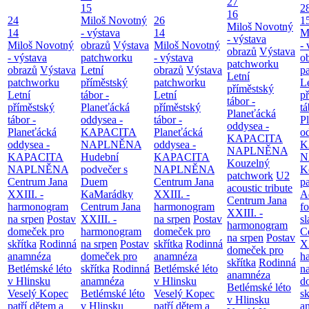
27
15
2
16
24
Miloš Novotný
26
1
Miloš Novotný
14
- výstava
14
M
- výstava
Miloš Novotný
obrazů
Výstava
Miloš Novotný
- 
obrazů
Výstava
- výstava
patchworku
- výstava
o
patchworku
obrazů
Výstava
Letní
obrazů
Výstava
p
Letní
patchworku
příměstský
patchworku
L
příměstský
Letní
tábor -
Letní
p
tábor -
příměstský
Planeťácká
příměstský
tá
Planeťácká
tábor -
oddysea -
tábor -
P
oddysea -
Planeťácká
KAPACITA
Planeťácká
o
KAPACITA
oddysea -
NAPLNĚNA
oddysea -
K
NAPLNĚNA
KAPACITA
Hudební
KAPACITA
N
Kouzelný
NAPLNĚNA
podvečer s
NAPLNĚNA
K
patchwork
U2
Centrum Jana
Duem
Centrum Jana
p
acoustic tribute
XXIII. -
KaMarádky
XXIII. -
A
Centrum Jana
harmonogram
Centrum Jana
harmonogram
fo
XXIII. -
na srpen
Postav
XXIII. -
na srpen
Postav
sl
harmonogram
domeček pro
harmonogram
domeček pro
C
na srpen
Postav
skřítka
Rodinná
na srpen
Postav
skřítka
Rodinná
XX
domeček pro
anamnéza
domeček pro
anamnéza
h
skřítka
Rodinná
Betlémské léto
skřítka
Rodinná
Betlémské léto
n
anamnéza
v Hlinsku
anamnéza
v Hlinsku
d
Betlémské léto
Veselý Kopec
Betlémské léto
Veselý Kopec
sk
v Hlinsku
patří dětem a
v Hlinsku
patří dětem a
a