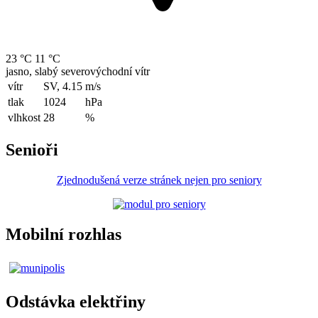
23 °C
11 °C
jasno, slabý severovýchodní vítr
vítr
SV, 4.15
m/s
tlak
1024
hPa
vlhkost
28
%
Senioři
Zjednodušená verze stránek nejen pro seniory
Mobilní rozhlas
Odstávka elektřiny