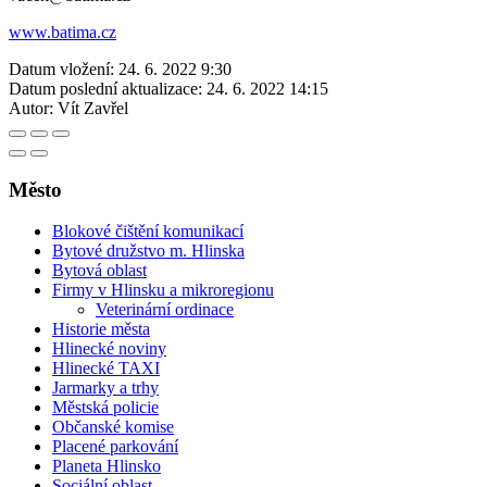
www.batima.cz
Datum vložení:
24. 6. 2022 9:30
Datum poslední aktualizace:
24. 6. 2022 14:15
Autor:
Vít Zavřel
Město
Blokové čištění komunikací
Bytové družstvo m. Hlinska
Bytová oblast
Firmy v Hlinsku a mikroregionu
Veterinární ordinace
Historie města
Hlinecké noviny
Hlinecké TAXI
Jarmarky a trhy
Městská policie
Občanské komise
Placené parkování
Planeta Hlinsko
Sociální oblast