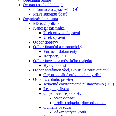
Objednání online
Ochrana osobních údajů
Informace o zpracování OÚ
Práva subjektu údajů
Organizační struktura
Městská policie
Kancelář tajemníka
Úsek provozně-právní
Úsek správní
Odbor dopravy
Odbor finanční a ekonomický
Finanční dokumenty
Rozpočty PO
Odbor investic a městského majetku
Bytová oblast
Odbor sociálních věcí, školství a zdravotnictví
Orgán sociálně právní ochrany dětí
Odbor životního prostředí
Jednotné environmentální stanovisko (JES)
Lesy, myslivost
Odpadové hospodářství
Svoz odpadu
Třídění odpadu „dům od domu“
Ochrana ovzduší
Zákaz starých kotlů