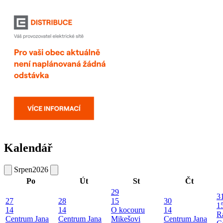
Kalendář
Srpen
2026
Po
Út
St
Čt
29
3
27
28
15
30
1
14
14
O kocouru
14
R
Centrum Jana
Centrum Jana
Mikešovi
Centrum Jana