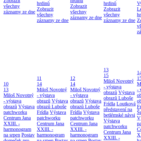
Zobrazit
hrdinů
hrdinů
hrdinů
V
všechny
Zobrazit
Zobrazit
Zobrazit
L
záznamy ze dne
všechny
všechny
všechny
h
záznamy ze dne
záznamy ze dne
záznamy ze dne
Z
v
z
13
1
15
11
12
1
Miloš Novotný
10
14
14
M
- výstava
13
Miloš Novotný
Miloš Novotný
- 
obrazů
Výstava
Miloš Novotný
- výstava
- výstava
o
obrazů Luboše
- výstava
obrazů
Výstava
obrazů
Výstava
o
Frídla
Loutková
obrazů
Výstava
obrazů Luboše
obrazů Luboše
Fr
představení na
patchworku
Frídla
Výstava
Frídla
Výstava
Š
betlémské návsi
Centrum Jana
patchworku
patchworku
V
Výstava
XXIII. -
Centrum Jana
Centrum Jana
p
patchworku
harmonogram
XXIII. -
XXIII. -
C
Centrum Jana
na srpen
Postav
harmonogram
harmonogram
XX
XXIII. -
domeček pro
na srpen
Postav
na srpen
Postav
h