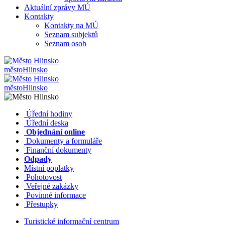
Aktuální zprávy MÚ
Kontakty
Kontakty na MÚ
Seznam subjektů
Seznam osob
město
Hlinsko
město
Hlinsko
​​
Úřední hodiny
​​
Úřední deska
​​
Objednání online
​​
Dokumenty a formuláře
Finanční dokumenty
Odpady
Místní poplatky
​​
Pohotovost
​​
Veřejné zakázky
​​
Povinné informace
​​
Přestupky
Turistické informační centrum