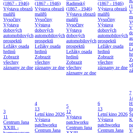
R
(1867 - 1946)
(1867 - 1946)
Radimský
(1867 - 1946)
(
Výstava obrazů
Výstava obrazů
(1867 - 1946)
Výstava obrazů
V
maliřů
maliřů
Výstava obrazů
maliřů
m
Vysočiny
Vysočiny
maliřů
Vysočiny
V
Výstava
Výstava
Vysočiny
Výstava
V
dobových
dobových
Výstava
dobových
d
automobilových
automobilových
dobových
automobilových
a
prospektů
prospektů
automobilových
prospektů
p
Ležáky osada
Ležáky osada
prospektů
Ležáky osada
L
hrdinů
hrdinů
Ležáky osada
hrdinů
h
Zobrazit
Zobrazit
hrdinů
Zobrazit
Z
všechny
všechny
Zobrazit
všechny
v
záznamy ze dne
záznamy ze dne
všechny
záznamy ze dne
z
záznamy ze dne
7
1
4
6
H
5
13
13
f
3
12
Letní kino 2026
Letní kino 2026
Š
11
Výstava
Výstava
Výstava
K
Centrum Jana
patchworku
patchworku
patchworku
p
XXIII. -
Centrum Jana
Centrum Jana
Centrum Jana
V
harmonogram
XXIII. -