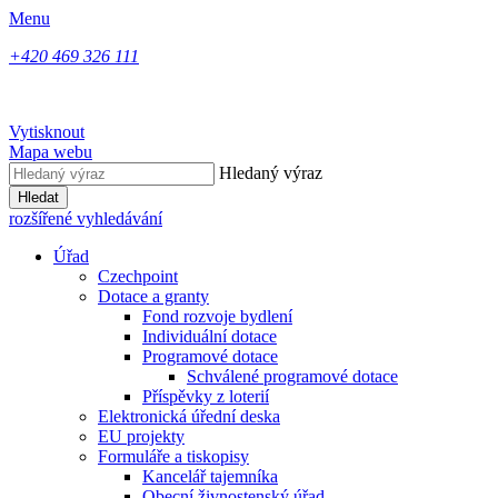
Menu
+420 469 326 111
Vytisknout
Mapa webu
Hledaný výraz
Hledat
rozšířené vyhledávání
Úřad
Czechpoint
Dotace a granty
Fond rozvoje bydlení
Individuální dotace
Programové dotace
Schválené programové dotace
Příspěvky z loterií
Elektronická úřední deska
EU projekty
Formuláře a tiskopisy
Kancelář tajemníka
Obecní živnostenský úřad