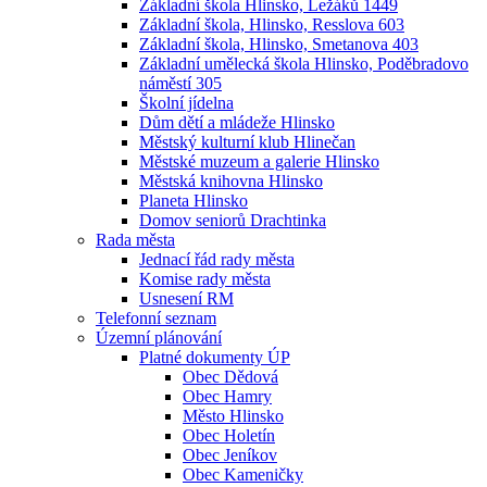
Základní škola Hlinsko, Ležáků 1449
Základní škola, Hlinsko, Resslova 603
Základní škola, Hlinsko, Smetanova 403
Základní umělecká škola Hlinsko, Poděbradovo
náměstí 305
Školní jídelna
Dům dětí a mládeže Hlinsko
Městský kulturní klub Hlinečan
Městské muzeum a galerie Hlinsko
Městská knihovna Hlinsko
Planeta Hlinsko
Domov seniorů Drachtinka
Rada města
Jednací řád rady města
Komise rady města
Usnesení RM
Telefonní seznam
Územní plánování
Platné dokumenty ÚP
Obec Dědová
Obec Hamry
Město Hlinsko
Obec Holetín
Obec Jeníkov
Obec Kameničky