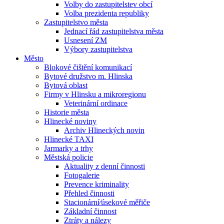
Volby do zastupitelstev obcí
Volba prezidenta republiky
Zastupitelstvo města
Jednací řád zastupitelstva města
Usnesení ZM
Výbory zastupitelstva
Město
Blokové čištění komunikací
Bytové družstvo m. Hlinska
Bytová oblast
Firmy v Hlinsku a mikroregionu
Veterinární ordinace
Historie města
Hlinecké noviny
Archiv Hlineckých novin
Hlinecké TAXI
Jarmarky a trhy
Městská policie
Aktuality z denní činnosti
Fotogalerie
Prevence kriminality
Přehled činnosti
Stacionární⁄úsekové měřiče
Základní činnost
Ztráty a nálezy