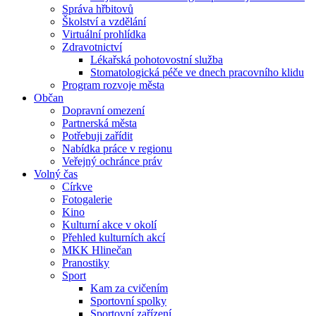
Správa hřbitovů
Školství a vzdělání
Virtuální prohlídka
Zdravotnictví
Lékařská pohotovostní služba
Stomatologická péče ve dnech pracovního klidu
Program rozvoje města
Občan
Dopravní omezení
Partnerská města
Potřebuji zařídit
Nabídka práce v regionu
Veřejný ochránce práv
Volný čas
Církve
Fotogalerie
Kino
Kulturní akce v okolí
Přehled kulturních akcí
MKK Hlinečan
Pranostiky
Sport
Kam za cvičením
Sportovní spolky
Sportovní zařízení