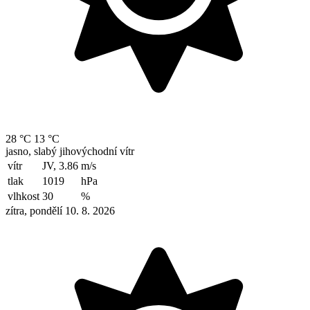
28 °C
13 °C
jasno, slabý jihovýchodní vítr
vítr
JV, 3.86
m/s
tlak
1019
hPa
vlhkost
30
%
zítra, pondělí 10. 8. 2026