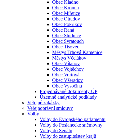
Obec Kladno
Obec Krouna
Obec Miřetice
Obec Otradov
Obec Pokřikov
Obec Raná
Obec Studnice
Obec Svratouch
Obec Tisovec
Městys Trhová Kamenice
Městys Včelákov
Obec Vítanov
Obec Vojtěchov
Obec Vortová
Obec Všeradov
Obec Vysočina
Projednávané dokumenty ÚP
Územně analytické podklady
Veřejné zakázky
Veřejnoprávní smlouvy
Volby
Volby do Evropského parlamentu
Volby do Poslanecké sněmovny
Volby do Senátu
Volby do zastupitelstev krajů