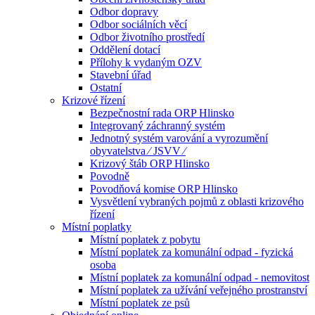
Odbor dopravy
Odbor sociálních věcí
Odbor životního prostředí
Oddělení dotací
Přílohy k vydaným OZV
Stavební úřad
Ostatní
Krizové řízení
Bezpečnostní rada ORP Hlinsko
Integrovaný záchranný systém
Jednotný systém varování a vyrozumění
obyvatelstva ⁄ JSVV ⁄
Krizový štáb ORP Hlinsko
Povodně
Povodňová komise ORP Hlinsko
Vysvětlení vybraných pojmů z oblasti krizového
řízení
Místní poplatky
Místní poplatek z pobytu
Místní poplatek za komunální odpad - fyzická
osoba
Místní poplatek za komunální odpad - nemovitost
Místní poplatek za užívání veřejného prostranství
Místní poplatek ze psů