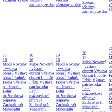
záznamy ze dne
všechny
všechny
Z
Zobrazit
záznamy ze dne
záznamy ze dne
v
všechny
z
záznamy ze dne
2
20
1
17
18
19
17
M
16
16
16
Miloš Novotný
- 
Miloš Novotný
Miloš Novotný
Miloš Novotný
- výstava
o
- výstava
- výstava
- výstava
obrazů
Výstava
o
obrazů
Výstava
obrazů
Výstava
obrazů
Výstava
obrazů Luboše
Fr
obrazů Luboše
obrazů Luboše
obrazů Luboše
Frídla
Výstava
p
Frídla
Výstava
Frídla
Výstava
Frídla
Výstava
patchworku
L
patchworku
patchworku
patchworku
Letní
m
Letní
Letní
Letní
mažoretková
př
mažoretková
mažoretková
mažoretková
příprava
Z
příprava
příprava
příprava
Zachraň svět
M
Zachraň svět
Zachraň svět
Zachraň svět
Minecraftu
d
Minecraftu
Minecraftu
Minecraftu
Letní kino 2026
2