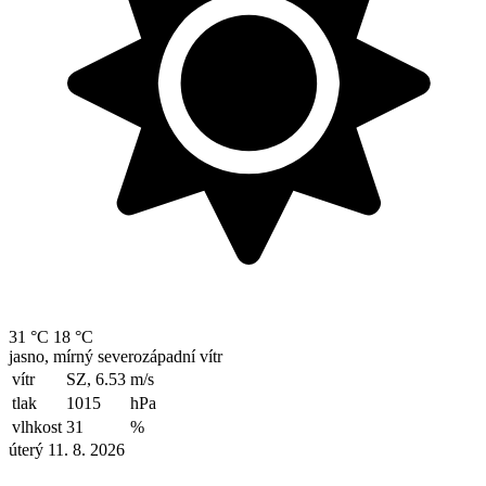
31 °C
18 °C
jasno, mírný severozápadní vítr
vítr
SZ, 6.53
m/s
tlak
1015
hPa
vlhkost
31
%
úterý 11. 8. 2026