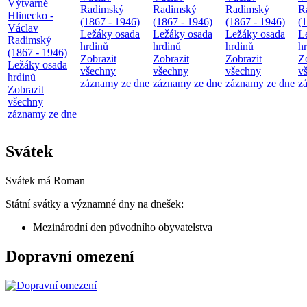
Výtvarné
Radimský
Radimský
Radimský
R
Hlinecko -
(1867 - 1946)
(1867 - 1946)
(1867 - 1946)
(
Václav
Ležáky osada
Ležáky osada
Ležáky osada
L
Radimský
hrdinů
hrdinů
hrdinů
h
(1867 - 1946)
Zobrazit
Zobrazit
Zobrazit
Z
Ležáky osada
všechny
všechny
všechny
v
hrdinů
záznamy ze dne
záznamy ze dne
záznamy ze dne
z
Zobrazit
všechny
záznamy ze dne
Svátek
Svátek má
Roman
Státní svátky a významné dny na dnešek:
Mezinárodní den původního obyvatelstva
Dopravní omezení