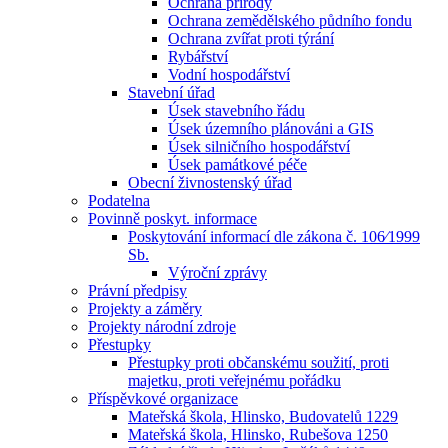
Ochrana přírody
Ochrana zemědělského půdního fondu
Ochrana zvířat proti týrání
Rybářství
Vodní hospodářství
Stavební úřad
Úsek stavebního řádu
Úsek územního plánováni a GIS
Úsek silničního hospodářství
Úsek památkové péče
Obecní živnostenský úřad
Podatelna
Povinně poskyt. informace
Poskytování informací dle zákona č. 106⁄1999
Sb.
Výroční zprávy
Právní předpisy
Projekty a záměry
Projekty národní zdroje
Přestupky
Přestupky proti občanskému soužití, proti
majetku, proti veřejnému pořádku
Příspěvkové organizace
Mateřská škola, Hlinsko, Budovatelů 1229
Mateřská škola, Hlinsko, Rubešova 1250