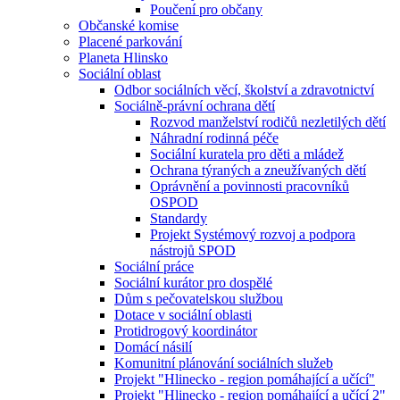
Poučení pro občany
Občanské komise
Placené parkování
Planeta Hlinsko
Sociální oblast
Odbor sociálních věcí, školství a zdravotnictví
Sociálně-právní ochrana dětí
Rozvod manželství rodičů nezletilých dětí
Náhradní rodinná péče
Sociální kuratela pro děti a mládež
Ochrana týraných a zneužívaných dětí
Oprávnění a povinnosti pracovníků
OSPOD
Standardy
Projekt Systémový rozvoj a podpora
nástrojů SPOD
Sociální práce
Sociální kurátor pro dospělé
Dům s pečovatelskou službou
Dotace v sociální oblasti
Protidrogový koordinátor
Domácí násilí
Komunitní plánování sociálních služeb
Projekt "Hlinecko - region pomáhající a učící"
Projekt "Hlinecko - region pomáhající a učící 2"