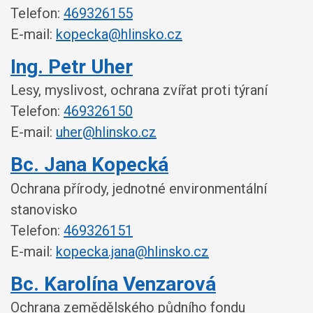
Telefon:
469326155
E-mail:
kopecka@hlinsko.cz
Ing. Petr Uher
Lesy, myslivost, ochrana zvířat proti týraní
Telefon:
469326150
E-mail:
uher@hlinsko.cz
Bc. Jana Kopecká
Ochrana přírody, jednotné environmentální
stanovisko
Telefon:
469326151
E-mail:
kopecka.jana@hlinsko.cz
Bc. Karolína Venzarová
Ochrana zemědělského půdního fondu