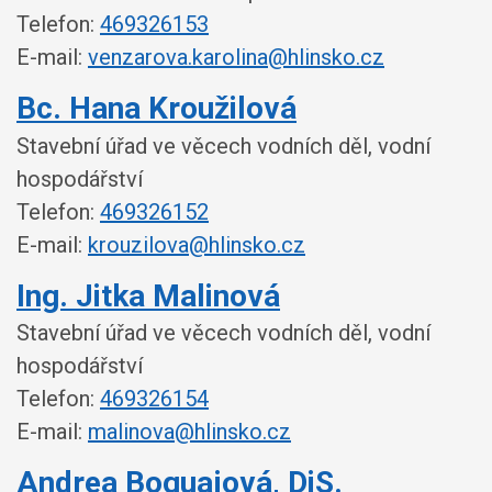
Telefon:
469326153
E-mail:
venzarova.karolina@hlinsko.cz
Bc. Hana Kroužilová
Stavební úřad ve věcech vodních děl, vodní
hospodářství
Telefon:
469326152
E-mail:
krouzilova@hlinsko.cz
Ing. Jitka Malinová
Stavební úřad ve věcech vodních děl, vodní
hospodářství
Telefon:
469326154
E-mail:
malinova@hlinsko.cz
Andrea Boguajová, DiS.