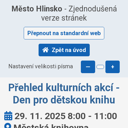
Město Hlinsko
- Zjednodušená
verze stránek
Přepnout na standardní web
Zpět na úvod
Nastavení velikosti písma
—
+
Přehled kulturních akcí -
Den pro dětskou knihu
Kdy:
29. 11. 2025 8:00 - 11:00
Kde:
Městská knihovna