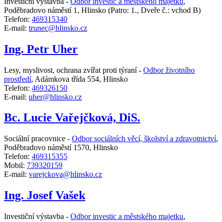
Investiční výstavba -
Odbor investic a městského majetku
,
Poděbradovo náměstí 1, Hlinsko
(Patro: 1., Dveře č.: vchod B)
Telefon:
469315340
E-mail:
trunec@hlinsko.cz
Ing. Petr Uher
Lesy, myslivost, ochrana zvířat proti týraní -
Odbor životního
prostředí
,
Adámkova třída 554, Hlinsko
Telefon:
469326150
E-mail:
uher@hlinsko.cz
Bc. Lucie Vařejčková, DiS.
Sociální pracovnice -
Odbor sociálních věcí, školství a zdravotnictví
,
Poděbradovo náměstí 1570, Hlinsko
Telefon:
469315355
Mobil:
739320159
E-mail:
varejckova@hlinsko.cz
Ing. Josef Vašek
Investiční výstavba -
Odbor investic a městského majetku
,