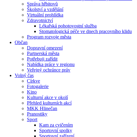
Správa hřbitovů
Školství a vzdělání
Virtuální prohlídka
Zdravotnictví
Lékařská pohotovostní služba
Stomatologická péče ve dnech pracovního klidu
Program rozvoje města
Občan
Dopravní omezení
Partnerská města
Potřebuji zařídit
Nabídka práce v regionu
Veřejný ochránce práv
Volný čas
Církve
Fotogalerie
Kino
Kulturní akce v okolí
Přehled kulturních akcí
MKK Hlinečan
Pranostiky
Sport
Kam za cvičením
Sportovní spolky
Sportovní zařízení