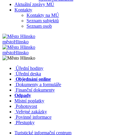
Aktuální zprávy MÚ
Kontakty
Kontakty na MÚ
Seznam subjektů
Seznam osob
město
Hlinsko
město
Hlinsko
​​
Úřední hodiny
​​
Úřední deska
​​
Objednání online
​​
Dokumenty a formuláře
Finanční dokumenty
Odpady
Místní poplatky
​​
Pohotovost
​​
Veřejné zakázky
​​
Povinné informace
​​
Přestupky
Turistické informační centrum