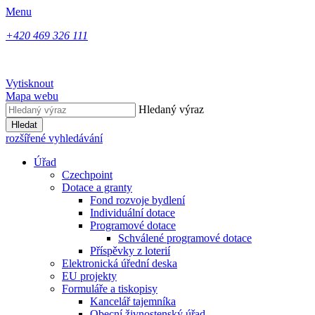
Menu
+420 469 326 111
Vytisknout
Mapa webu
Hledaný výraz
Hledat
rozšířené vyhledávání
Úřad
Czechpoint
Dotace a granty
Fond rozvoje bydlení
Individuální dotace
Programové dotace
Schválené programové dotace
Příspěvky z loterií
Elektronická úřední deska
EU projekty
Formuláře a tiskopisy
Kancelář tajemníka
Obecní živnostenský úřad