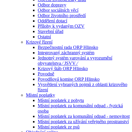
Odbor dopravy
Odbor sociálních věcí
Odbor životního prostředí
Oddělení dotací
Přílohy k vydaným OZV
Stavební úřad
Ostatní
Krizové řízení
Bezpečnostní rada ORP Hlinsko
Integrovaný záchranný systém
Jednotný systém varování a vyrozumění
obyvatelstva ⁄ JSVV ⁄
Krizový štáb ORP Hlinsko
Povodně
Povodňová komise ORP Hlinsko
Vysvětlení vybraných pojmů z oblasti krizového
řízení
Místní poplatky
Místní poplatek z pobytu
Místní poplatek za komunální odpad - fyzická
osoba
Místní poplatek za komunální odpad - nemovitost
Místní poplatek za užívání veřejného prostranství
Místní poplatek ze psů