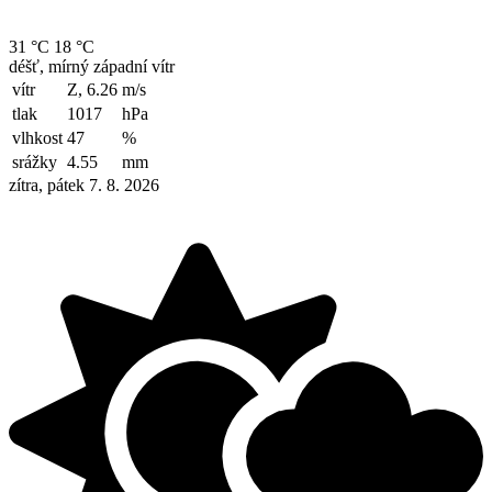
31 °C
18 °C
déšť, mírný západní vítr
vítr
Z, 6.26
m/s
tlak
1017
hPa
vlhkost
47
%
srážky
4.55
mm
zítra, pátek 7. 8. 2026