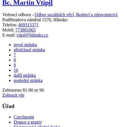
Bc. Martin Vtípil
Vedoucí odboru -
Odbor sociálních věcí, školství a zdravotnictví
,
Poděbradovo náměstí 1570, Hlinsko
Telefon:
469315371
Mobil:
773801065
E-mail:
vtipil@hlinsko.cz
první stránka
předchozí stránka
7
8
9
10
další stránka
poslední stránka
Zobrazeno
81
-
90
ze 96
Zobrazit vše
Úřad
Czechpoint
Dotace a granty