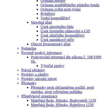
Ochrana přírody
Ochrana zemědělského půdního fondu
Ochrana zvířat proti týrání
Rybářství
Vodní hospodářství
Stavební úřad
Úsek stavebního řádu
Úsek územního plánováni a GIS
Úsek silničního hospodářství
Úsek památkové péče
Obecní živnostenský úřad
Podatelna
Povinně poskyt. informace
Poskytování informací dle zákona č. 106⁄1999
Sb.
Výroční zprávy
Právní předpisy
Projekty a záměry
Projekty národní zdroje
Přestupky
Přestupky proti občanskému soužití, proti
majetku, proti veřejnému pořádku
Příspěvkové organizace
Mateřská škola, Hlinsko, Budovatelů 1229
Mateřská škola, Hlinsko, Rubešova 1250