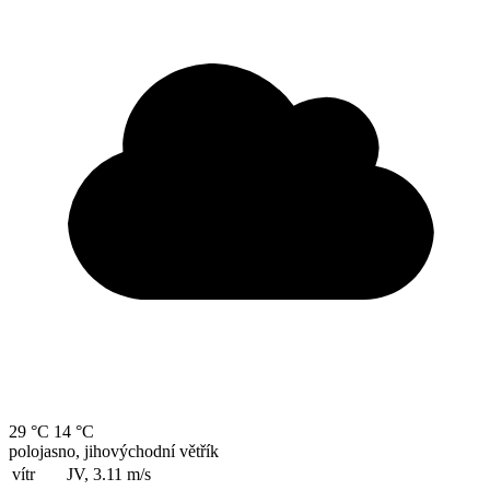
29 °C
14 °C
polojasno, jihovýchodní větřík
vítr
JV, 3.11
m/s