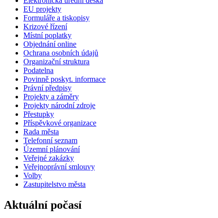
Elektronická úřední deska
EU projekty
Formuláře a tiskopisy
Krizové řízení
Místní poplatky
Objednání online
Ochrana osobních údajů
Organizační struktura
Podatelna
Povinně poskyt. informace
Právní předpisy
Projekty a záměry
Projekty národní zdroje
Přestupky
Příspěvkové organizace
Rada města
Telefonní seznam
Územní plánování
Veřejné zakázky
Veřejnoprávní smlouvy
Volby
Zastupitelstvo města
Aktuální počasí