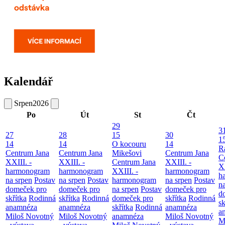
Kalendář
Srpen
2026
Po
Út
St
Čt
29
3
27
28
15
30
1
14
14
O kocouru
14
R
Centrum Jana
Centrum Jana
Mikešovi
Centrum Jana
C
XXIII. -
XXIII. -
Centrum Jana
XXIII. -
XX
harmonogram
harmonogram
XXIII. -
harmonogram
h
na srpen
Postav
na srpen
Postav
harmonogram
na srpen
Postav
n
domeček pro
domeček pro
na srpen
Postav
domeček pro
d
skřítka
Rodinná
skřítka
Rodinná
domeček pro
skřítka
Rodinná
sk
anamnéza
anamnéza
skřítka
Rodinná
anamnéza
a
Miloš Novotný
Miloš Novotný
anamnéza
Miloš Novotný
M