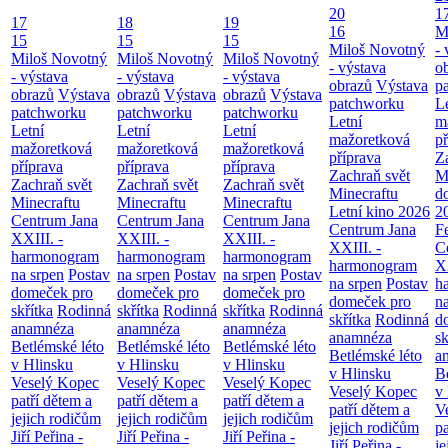
20
1
17
18
19
16
M
15
15
15
Miloš Novotný
- 
Miloš Novotný
Miloš Novotný
Miloš Novotný
- výstava
o
- výstava
- výstava
- výstava
obrazů
Výstava
p
obrazů
Výstava
obrazů
Výstava
obrazů
Výstava
patchworku
L
patchworku
patchworku
patchworku
Letní
m
Letní
Letní
Letní
mažoretková
př
mažoretková
mažoretková
mažoretková
příprava
Z
příprava
příprava
příprava
Zachraň svět
M
Zachraň svět
Zachraň svět
Zachraň svět
Minecraftu
d
Minecraftu
Minecraftu
Minecraftu
Letní kino 2026
2
Centrum Jana
Centrum Jana
Centrum Jana
Centrum Jana
F
XXIII. -
XXIII. -
XXIII. -
XXIII. -
C
harmonogram
harmonogram
harmonogram
harmonogram
XX
na srpen
Postav
na srpen
Postav
na srpen
Postav
na srpen
Postav
h
domeček pro
domeček pro
domeček pro
domeček pro
n
skřítka
Rodinná
skřítka
Rodinná
skřítka
Rodinná
skřítka
Rodinná
d
anamnéza
anamnéza
anamnéza
anamnéza
sk
Betlémské léto
Betlémské léto
Betlémské léto
Betlémské léto
a
v Hlinsku
v Hlinsku
v Hlinsku
v Hlinsku
B
Veselý Kopec
Veselý Kopec
Veselý Kopec
Veselý Kopec
v
patří dětem a
patří dětem a
patří dětem a
patří dětem a
V
jejich rodičům
jejich rodičům
jejich rodičům
jejich rodičům
pa
Jiří Peřina -
Jiří Peřina -
Jiří Peřina -
Jiří Peřina -
je