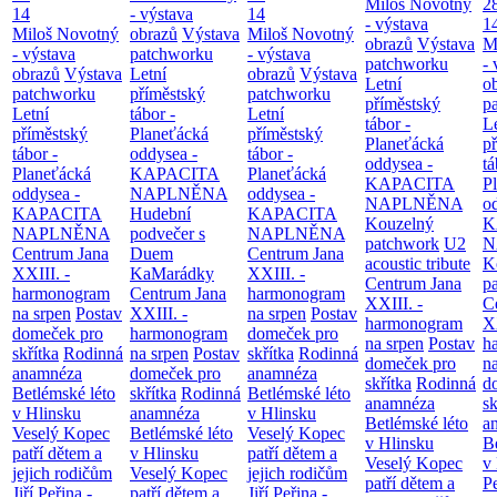
Miloš Novotný
2
14
- výstava
14
- výstava
1
Miloš Novotný
obrazů
Výstava
Miloš Novotný
obrazů
Výstava
M
- výstava
patchworku
- výstava
patchworku
- 
obrazů
Výstava
Letní
obrazů
Výstava
Letní
o
patchworku
příměstský
patchworku
příměstský
p
Letní
tábor -
Letní
tábor -
L
příměstský
Planeťácká
příměstský
Planeťácká
p
tábor -
oddysea -
tábor -
oddysea -
tá
Planeťácká
KAPACITA
Planeťácká
KAPACITA
P
oddysea -
NAPLNĚNA
oddysea -
NAPLNĚNA
o
KAPACITA
Hudební
KAPACITA
Kouzelný
K
NAPLNĚNA
podvečer s
NAPLNĚNA
patchwork
U2
N
Centrum Jana
Duem
Centrum Jana
acoustic tribute
K
XXIII. -
KaMarádky
XXIII. -
Centrum Jana
p
harmonogram
Centrum Jana
harmonogram
XXIII. -
C
na srpen
Postav
XXIII. -
na srpen
Postav
harmonogram
XX
domeček pro
harmonogram
domeček pro
na srpen
Postav
h
skřítka
Rodinná
na srpen
Postav
skřítka
Rodinná
domeček pro
n
anamnéza
domeček pro
anamnéza
skřítka
Rodinná
d
Betlémské léto
skřítka
Rodinná
Betlémské léto
anamnéza
sk
v Hlinsku
anamnéza
v Hlinsku
Betlémské léto
a
Veselý Kopec
Betlémské léto
Veselý Kopec
v Hlinsku
B
patří dětem a
v Hlinsku
patří dětem a
Veselý Kopec
v
jejich rodičům
Veselý Kopec
jejich rodičům
patří dětem a
Pe
Jiří Peřina -
patří dětem a
Jiří Peřina -