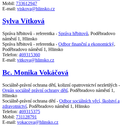
Mobil:
733612947
E-mail:
viskova@hlinsko.cz
Sylva Vítková
Správa hřbitovů - referentka -
Správa hřbitovů
,
Poděbradovo
náměstí 1, Hlinsko
Správa hřbitovů - referentka -
Odbor finanční a ekonomický
,
Poděbradovo náměstí 1, Hlinsko
Telefon:
469315360
E-mail:
vitkova@hlinsko.cz
Bc. Monika Vokáčová
Sociálně-právní ochrana dětí, kolizní opatrovnictví nezletilých -
Orgán sociálně právní ochrany dětí
,
Poděbradovo náměstí 1,
Hlinsko
Sociálně-právní ochrana dětí -
Odbor sociálních věcí, školství a
zdravotnictví
,
Poděbradovo náměstí 1, Hlinsko
Telefon:
469315375
Mobil:
731128791
E-mail:
vokacova@hlinsko.cz