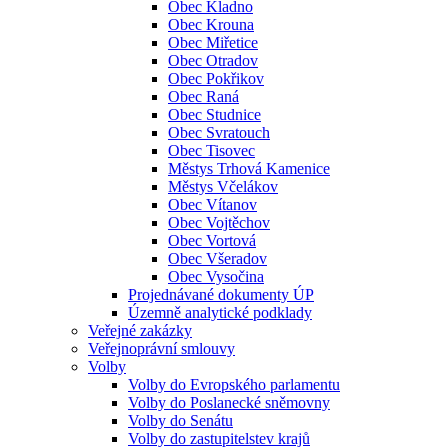
Obec Kladno
Obec Krouna
Obec Miřetice
Obec Otradov
Obec Pokřikov
Obec Raná
Obec Studnice
Obec Svratouch
Obec Tisovec
Městys Trhová Kamenice
Městys Včelákov
Obec Vítanov
Obec Vojtěchov
Obec Vortová
Obec Všeradov
Obec Vysočina
Projednávané dokumenty ÚP
Územně analytické podklady
Veřejné zakázky
Veřejnoprávní smlouvy
Volby
Volby do Evropského parlamentu
Volby do Poslanecké sněmovny
Volby do Senátu
Volby do zastupitelstev krajů