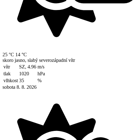
25 °C
14 °C
skoro jasno, slabý severozápadní vítr
vítr
SZ, 4.96
m/s
tlak
1020
hPa
vlhkost
35
%
sobota 8. 8. 2026