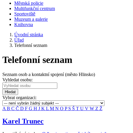
Městská policie
Multifunkční centrum
Sportoviště
Muzeum a galerie
Knihovna
Úvodní stránka
Úřad
Telefonní seznam
Telefonní seznam
Seznam osob a kontaktní spojení (město Hlinsko)
Vyhledat osobu:
Hledat
Vybrat organizaci:
A
B
C
Č
D
F
G
H
J
K
L
M
N
O
P
S
Š
T
U
V
W
Z
Ž
Karel Trunec