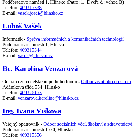
Poděbradovo náměstí 1, Hlinsko
(Patro: 1., Dveře č.: vchod B)
Telefon:
469315338
E-mail:
vasek.josef@hlinsko.cz
Luboš Vašek
Informatik -
Správa informačních a komunikačních technologií
,
Poděbradovo náměstí 1, Hlinsko
Telefon:
469315344
E-mail:
vasek@hlinsko.cz
Bc. Karolína Venzarová
Ochrana zemědělského půdního fondu -
Odbor životního prostředí
,
Adámkova třída 554, Hlinsko
Telefon:
469326153
E-mail:
venzarova.karolina@hlinsko.cz
Ing. Ivana Víšková
Veřejný opatrovník -
Odbor sociálních věcí, školství a zdravotnictví
,
Poděbradovo náměstí 1570, Hlinsko
Telefon:
469315356