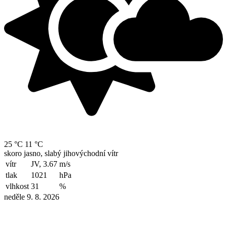
25 °C
11 °C
skoro jasno, slabý jihovýchodní vítr
vítr
JV, 3.67
m/s
tlak
1021
hPa
vlhkost
31
%
neděle 9. 8. 2026