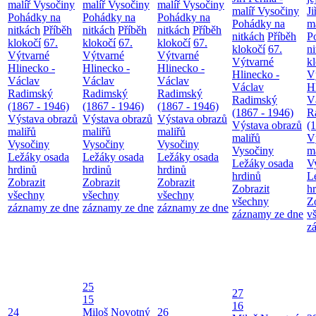
malíř Vysočiny
malíř Vysočiny
malíř Vysočiny
malíř Vysočiny
Ji
Pohádky na
Pohádky na
Pohádky na
Pohádky na
m
nitkách
Příběh
nitkách
Příběh
nitkách
Příběh
nitkách
Příběh
P
klokočí
67.
klokočí
67.
klokočí
67.
klokočí
67.
n
Výtvarné
Výtvarné
Výtvarné
Výtvarné
k
Hlinecko -
Hlinecko -
Hlinecko -
Hlinecko -
V
Václav
Václav
Václav
Václav
H
Radimský
Radimský
Radimský
Radimský
V
(1867 - 1946)
(1867 - 1946)
(1867 - 1946)
(1867 - 1946)
R
Výstava obrazů
Výstava obrazů
Výstava obrazů
Výstava obrazů
(
maliřů
maliřů
maliřů
maliřů
V
Vysočiny
Vysočiny
Vysočiny
Vysočiny
m
Ležáky osada
Ležáky osada
Ležáky osada
Ležáky osada
V
hrdinů
hrdinů
hrdinů
hrdinů
L
Zobrazit
Zobrazit
Zobrazit
Zobrazit
h
všechny
všechny
všechny
všechny
Z
záznamy ze dne
záznamy ze dne
záznamy ze dne
záznamy ze dne
v
z
25
27
15
16
24
Miloš Novotný
26