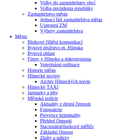
Volby do zastupitelstev obcí
Volba prezidenta republiky
Zastupitelstvo města
Jednací řád zastupitelstva města
Usnesení ZM
Výbory zastupitelstva
Město
Blokové čištění komunikací
Bytové družstvo m. Hlinska
Bytová oblast
Firmy v Hlinsku a mikroregionu
Veterinární ordinace
Historie města
Hlinecké noviny
Archiv Hlineckých novin
Hlinecké TAXI
Jarmarky a trhy
Městská policie
Aktuality z denní činnosti
Fotogalerie
Prevence kriminality
Přehled činnosti
Stacionární⁄úsekové měřiče
Základní činnost
Ztráty a nálezy