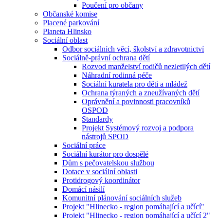
Poučení pro občany
Občanské komise
Placené parkování
Planeta Hlinsko
Sociální oblast
Odbor sociálních věcí, školství a zdravotnictví
Sociálně-právní ochrana dětí
Rozvod manželství rodičů nezletilých dětí
Náhradní rodinná péče
Sociální kuratela pro děti a mládež
Ochrana týraných a zneužívaných dětí
Oprávnění a povinnosti pracovníků
OSPOD
Standardy
Projekt Systémový rozvoj a podpora
nástrojů SPOD
Sociální práce
Sociální kurátor pro dospělé
Dům s pečovatelskou službou
Dotace v sociální oblasti
Protidrogový koordinátor
Domácí násilí
Komunitní plánování sociálních služeb
Projekt "Hlinecko - region pomáhající a učící"
Projekt "Hlinecko - region pomáhající a učící 2"