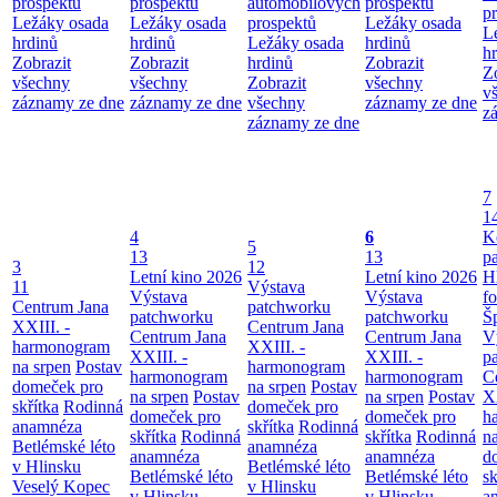
prospektů
prospektů
automobilových
prospektů
p
Ležáky osada
Ležáky osada
prospektů
Ležáky osada
L
hrdinů
hrdinů
Ležáky osada
hrdinů
h
Zobrazit
Zobrazit
hrdinů
Zobrazit
Z
všechny
všechny
Zobrazit
všechny
v
záznamy ze dne
záznamy ze dne
všechny
záznamy ze dne
z
záznamy ze dne
7
1
4
6
K
5
13
13
p
3
12
Letní kino 2026
Letní kino 2026
H
11
Výstava
Výstava
Výstava
f
Centrum Jana
patchworku
patchworku
patchworku
Š
XXIII. -
Centrum Jana
Centrum Jana
Centrum Jana
V
harmonogram
XXIII. -
XXIII. -
XXIII. -
p
na srpen
Postav
harmonogram
harmonogram
harmonogram
C
domeček pro
na srpen
Postav
na srpen
Postav
na srpen
Postav
XX
skřítka
Rodinná
domeček pro
domeček pro
domeček pro
h
anamnéza
skřítka
Rodinná
skřítka
Rodinná
skřítka
Rodinná
n
Betlémské léto
anamnéza
anamnéza
anamnéza
d
v Hlinsku
Betlémské léto
Betlémské léto
Betlémské léto
sk
Veselý Kopec
v Hlinsku
v Hlinsku
v Hlinsku
a