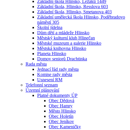
Základní škola Hlinsko, Ležáků 1449
Základní škola, Hlinsko, Resslova 603
Základní škola, Hlinsko, Smetanova 403
Základní umělecká škola Hlinsko, Poděbradovo
náměstí 305
Školní jídelna
Dům dětí a mládeže Hlinsko
Městský kulturní klub Hlinečan
Městské muzeum a galerie Hlinsko
Městská knihovna Hlinsko
Planeta Hlinsko
Domov seniorů Drachtinka
Rada města
Jednací řád rady města
Komise rady města
Usnesení RM
Telefonní seznam
Územní plánování
Platné dokumenty ÚP
Obec Dědová
Obec Hamry
Město Hlinsko
Obec Holetín
Obec Jeníkov
Obec Kameničky