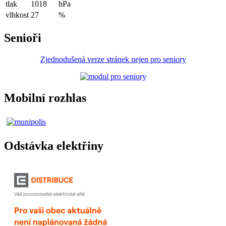
tlak
1018
hPa
vlhkost
27
%
Senioři
Zjednodušená verze stránek nejen pro seniory
Mobilní rozhlas
Odstávka elektřiny