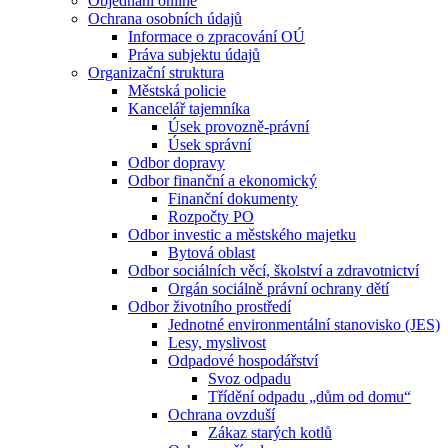
Objednání online
Ochrana osobních údajů
Informace o zpracování OÚ
Práva subjektu údajů
Organizační struktura
Městská policie
Kancelář tajemníka
Úsek provozně-právní
Úsek správní
Odbor dopravy
Odbor finanční a ekonomický
Finanční dokumenty
Rozpočty PO
Odbor investic a městského majetku
Bytová oblast
Odbor sociálních věcí, školství a zdravotnictví
Orgán sociálně právní ochrany dětí
Odbor životního prostředí
Jednotné environmentální stanovisko (JES)
Lesy, myslivost
Odpadové hospodářství
Svoz odpadu
Třídění odpadu „dům od domu“
Ochrana ovzduší
Zákaz starých kotlů