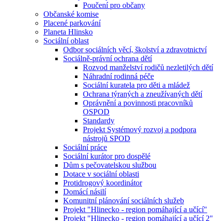
Poučení pro občany
Občanské komise
Placené parkování
Planeta Hlinsko
Sociální oblast
Odbor sociálních věcí, školství a zdravotnictví
Sociálně-právní ochrana dětí
Rozvod manželství rodičů nezletilých dětí
Náhradní rodinná péče
Sociální kuratela pro děti a mládež
Ochrana týraných a zneužívaných dětí
Oprávnění a povinnosti pracovníků
OSPOD
Standardy
Projekt Systémový rozvoj a podpora
nástrojů SPOD
Sociální práce
Sociální kurátor pro dospělé
Dům s pečovatelskou službou
Dotace v sociální oblasti
Protidrogový koordinátor
Domácí násilí
Komunitní plánování sociálních služeb
Projekt "Hlinecko - region pomáhající a učící"
Projekt "Hlinecko - region pomáhající a učící 2"