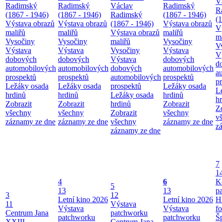
V
Radimský
Radimský
Václav
Radimský
R
(1867 - 1946)
(1867 - 1946)
Radimský
(1867 - 1946)
(
Výstava obrazů
Výstava obrazů
(1867 - 1946)
Výstava obrazů
V
maliřů
maliřů
Výstava obrazů
maliřů
m
Vysočiny
Vysočiny
maliřů
Vysočiny
V
Výstava
Výstava
Vysočiny
Výstava
V
dobových
dobových
Výstava
dobových
d
automobilových
automobilových
dobových
automobilových
a
prospektů
prospektů
automobilových
prospektů
p
Ležáky osada
Ležáky osada
prospektů
Ležáky osada
L
hrdinů
hrdinů
Ležáky osada
hrdinů
h
Zobrazit
Zobrazit
hrdinů
Zobrazit
Z
všechny
všechny
Zobrazit
všechny
v
záznamy ze dne
záznamy ze dne
všechny
záznamy ze dne
z
záznamy ze dne
7
1
4
6
K
5
13
13
p
3
12
Letní kino 2026
Letní kino 2026
H
11
Výstava
Výstava
Výstava
f
Centrum Jana
patchworku
patchworku
patchworku
Š
XXIII. -
Centrum Jana