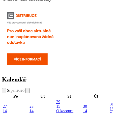
Kalendář
Srpen
2026
Po
Út
St
Čt
29
3
27
28
15
30
1
14
14
O kocouru
14