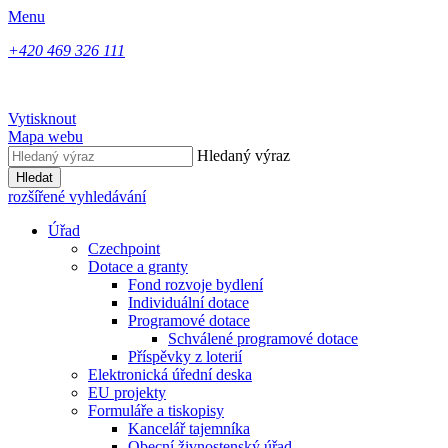
Menu
+420 469 326 111
Vytisknout
Mapa webu
Hledaný výraz
Hledat
rozšířené vyhledávání
Úřad
Czechpoint
Dotace a granty
Fond rozvoje bydlení
Individuální dotace
Programové dotace
Schválené programové dotace
Příspěvky z loterií
Elektronická úřední deska
EU projekty
Formuláře a tiskopisy
Kancelář tajemníka
Obecní živnostenský úřad