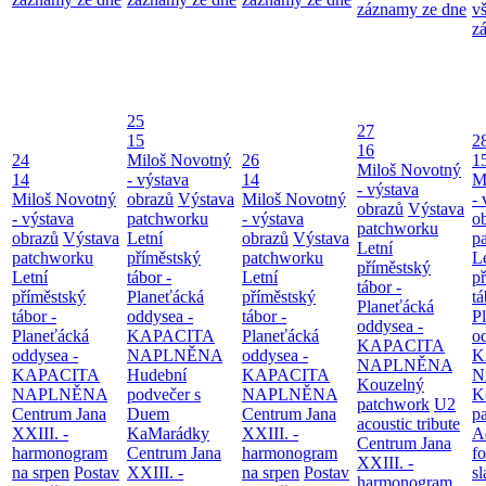
záznamy ze dne
v
z
25
27
15
2
16
24
Miloš Novotný
26
1
Miloš Novotný
14
- výstava
14
M
- výstava
Miloš Novotný
obrazů
Výstava
Miloš Novotný
- 
obrazů
Výstava
- výstava
patchworku
- výstava
o
patchworku
obrazů
Výstava
Letní
obrazů
Výstava
p
Letní
patchworku
příměstský
patchworku
L
příměstský
Letní
tábor -
Letní
p
tábor -
příměstský
Planeťácká
příměstský
tá
Planeťácká
tábor -
oddysea -
tábor -
P
oddysea -
Planeťácká
KAPACITA
Planeťácká
o
KAPACITA
oddysea -
NAPLNĚNA
oddysea -
K
NAPLNĚNA
KAPACITA
Hudební
KAPACITA
N
Kouzelný
NAPLNĚNA
podvečer s
NAPLNĚNA
K
patchwork
U2
Centrum Jana
Duem
Centrum Jana
p
acoustic tribute
XXIII. -
KaMarádky
XXIII. -
A
Centrum Jana
harmonogram
Centrum Jana
harmonogram
fo
XXIII. -
na srpen
Postav
XXIII. -
na srpen
Postav
sl
harmonogram