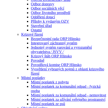
Odbor dopravy
Odbor sociálních věcí
Odbor životního prostředí
Oddělení dotací
Přílohy k vydaným OZV
Stavební úřad
Ostatní
Krizové řízení
Bezpečnostní rada ORP Hlinsko
Integrovaný záchranný systém
Jednotný systém varování a vyrozumění
obyvatelstva ⁄ JSVV ⁄
Krizový štáb ORP Hlinsko
Povodně
Povodňová komise ORP Hlinsko
Vysvětlení vybraných pojmů z oblasti krizového
řízení
Místní poplatky
Místní poplatek z pobytu
Místní poplatek za komunální odpad - fyzická
osoba
Místní poplatek za komunální odpad - nemovitost
Místní poplatek za užívání veřejného prostranství
Místní poplatek ze psů