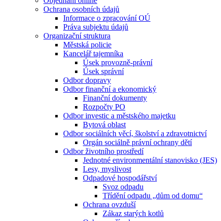
Objednání online
Ochrana osobních údajů
Informace o zpracování OÚ
Práva subjektu údajů
Organizační struktura
Městská policie
Kancelář tajemníka
Úsek provozně-právní
Úsek správní
Odbor dopravy
Odbor finanční a ekonomický
Finanční dokumenty
Rozpočty PO
Odbor investic a městského majetku
Bytová oblast
Odbor sociálních věcí, školství a zdravotnictví
Orgán sociálně právní ochrany dětí
Odbor životního prostředí
Jednotné environmentální stanovisko (JES)
Lesy, myslivost
Odpadové hospodářství
Svoz odpadu
Třídění odpadu „dům od domu“
Ochrana ovzduší
Zákaz starých kotlů