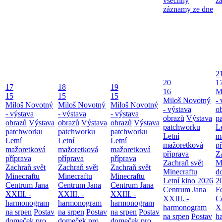
všechny
z
záznamy ze dne
2
20
1
17
18
19
16
M
15
15
15
Miloš Novotný
- 
Miloš Novotný
Miloš Novotný
Miloš Novotný
- výstava
o
- výstava
- výstava
- výstava
obrazů
Výstava
p
obrazů
Výstava
obrazů
Výstava
obrazů
Výstava
patchworku
L
patchworku
patchworku
patchworku
Letní
m
Letní
Letní
Letní
mažoretková
př
mažoretková
mažoretková
mažoretková
příprava
Z
příprava
příprava
příprava
Zachraň svět
M
Zachraň svět
Zachraň svět
Zachraň svět
Minecraftu
d
Minecraftu
Minecraftu
Minecraftu
Letní kino 2026
2
Centrum Jana
Centrum Jana
Centrum Jana
Centrum Jana
F
XXIII. -
XXIII. -
XXIII. -
XXIII. -
C
harmonogram
harmonogram
harmonogram
harmonogram
XX
na srpen
Postav
na srpen
Postav
na srpen
Postav
na srpen
Postav
h
domeček pro
domeček pro
domeček pro