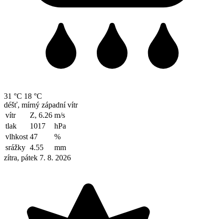
31 °C
18 °C
déšť, mírný západní vítr
vítr
Z, 6.26
m/s
tlak
1017
hPa
vlhkost
47
%
srážky
4.55
mm
zítra, pátek 7. 8. 2026