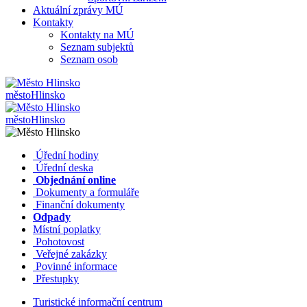
Aktuální zprávy MÚ
Kontakty
Kontakty na MÚ
Seznam subjektů
Seznam osob
město
Hlinsko
město
Hlinsko
​​
Úřední hodiny
​​
Úřední deska
​​
Objednání online
​​
Dokumenty a formuláře
Finanční dokumenty
Odpady
Místní poplatky
​​
Pohotovost
​​
Veřejné zakázky
​​
Povinné informace
​​
Přestupky
Turistické informační centrum