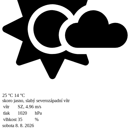
25 °C
14 °C
skoro jasno, slabý severozápadní vítr
vítr
SZ, 4.96
m/s
tlak
1020
hPa
vlhkost
35
%
sobota 8. 8. 2026