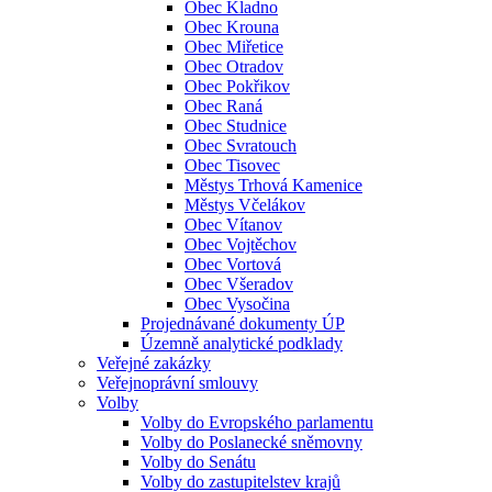
Obec Kladno
Obec Krouna
Obec Miřetice
Obec Otradov
Obec Pokřikov
Obec Raná
Obec Studnice
Obec Svratouch
Obec Tisovec
Městys Trhová Kamenice
Městys Včelákov
Obec Vítanov
Obec Vojtěchov
Obec Vortová
Obec Všeradov
Obec Vysočina
Projednávané dokumenty ÚP
Územně analytické podklady
Veřejné zakázky
Veřejnoprávní smlouvy
Volby
Volby do Evropského parlamentu
Volby do Poslanecké sněmovny
Volby do Senátu
Volby do zastupitelstev krajů