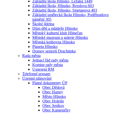
Základní škola Hlinsko, Ležáků 1449
Základní škola, Hlinsko, Resslova 603
Základní škola, Hlinsko, Smetanova 403
Základní umělecká škola Hlinsko, Poděbradovo
náměstí 305
Školní jídelna
Dům dětí a mládeže Hlinsko
Městský kulturní klub Hlinečan
Městské muzeum a galerie Hlinsko
Městská knihovna Hlinsko
Planeta Hlinsko
Domov seniorů Drachtinka
Rada města
Jednací řád rady města
Komise rady města
Usnesení RM
Telefonní seznam
Územní plánování
Platné dokumenty ÚP
Obec Dědová
Obec Hamry
Město Hlinsko
Obec Holetín
Obec Jeníkov
Obec Kameničky