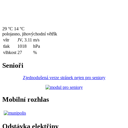
29 °C
14 °C
polojasno, jihovýchodní větřík
vítr
JV, 3.11
m/s
tlak
1018
hPa
vlhkost
27
%
Senioři
Zjednodušená verze stránek nejen pro seniory
Mobilní rozhlas
Odstávka elektřiny