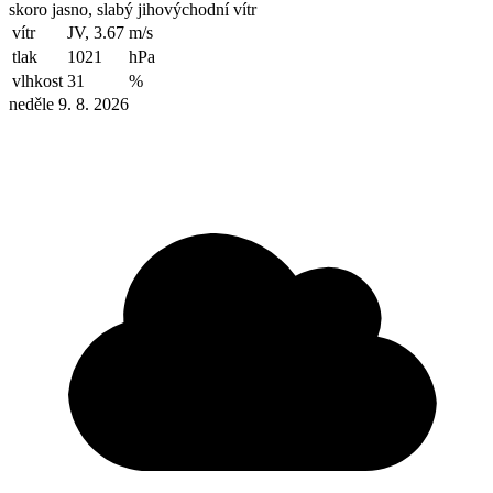
skoro jasno, slabý jihovýchodní vítr
vítr
JV, 3.67
m/s
tlak
1021
hPa
vlhkost
31
%
neděle 9. 8. 2026