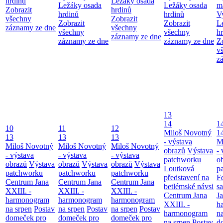
hrdinů
Ležáky osada
Ležáky osada
Ležáky osada
m
Zobrazit
hrdinů
hrdinů
hrdinů
V
všechny
Zobrazit
Zobrazit
Zobrazit
L
záznamy ze dne
všechny
všechny
všechny
h
záznamy ze dne
záznamy ze dne
záznamy ze dne
Z
v
z
13
14
1
10
11
12
Miloš Novotný
1
13
13
13
- výstava
M
Miloš Novotný
Miloš Novotný
Miloš Novotný
obrazů
Výstava
- 
- výstava
- výstava
- výstava
patchworku
o
obrazů
Výstava
obrazů
Výstava
obrazů
Výstava
Loutková
p
patchworku
patchworku
patchworku
představení na
F
Centrum Jana
Centrum Jana
Centrum Jana
betlémské návsi
s
XXIII. -
XXIII. -
XXIII. -
Centrum Jana
Ja
harmonogram
harmonogram
harmonogram
XXIII. -
h
na srpen
Postav
na srpen
Postav
na srpen
Postav
harmonogram
n
domeček pro
domeček pro
domeček pro
na srpen
Postav
d