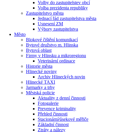
Volby do zastupitelstev obcí
Volba prezidenta republiky
Zastupitelstvo města
Jednací řád zastupitelstva města
Usnesení ZM
Výbory zastupitelstva
Město
Blokové čištění komunikací
Bytové družstvo m. Hlinska
Bytová oblast
Firmy v Hlinsku a mikroregionu
Veterinární ordinace
Historie města
Hlinecké noviny
Archiv Hlineckých novin
Hlinecké TAXI
Jarmarky a trhy
Městská policie
Aktuality z denní činnosti
Fotogalerie
Prevence kriminality
Přehled činnosti
Stacionární⁄úsekové měřiče
Základní činnost
Ztráty a nálezy