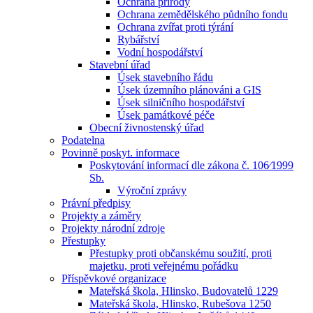
Ochrana přírody
Ochrana zemědělského půdního fondu
Ochrana zvířat proti týrání
Rybářství
Vodní hospodářství
Stavební úřad
Úsek stavebního řádu
Úsek územního plánováni a GIS
Úsek silničního hospodářství
Úsek památkové péče
Obecní živnostenský úřad
Podatelna
Povinně poskyt. informace
Poskytování informací dle zákona č. 106⁄1999
Sb.
Výroční zprávy
Právní předpisy
Projekty a záměry
Projekty národní zdroje
Přestupky
Přestupky proti občanskému soužití, proti
majetku, proti veřejnému pořádku
Příspěvkové organizace
Mateřská škola, Hlinsko, Budovatelů 1229
Mateřská škola, Hlinsko, Rubešova 1250