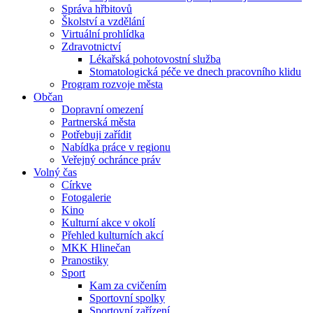
Správa hřbitovů
Školství a vzdělání
Virtuální prohlídka
Zdravotnictví
Lékařská pohotovostní služba
Stomatologická péče ve dnech pracovního klidu
Program rozvoje města
Občan
Dopravní omezení
Partnerská města
Potřebuji zařídit
Nabídka práce v regionu
Veřejný ochránce práv
Volný čas
Církve
Fotogalerie
Kino
Kulturní akce v okolí
Přehled kulturních akcí
MKK Hlinečan
Pranostiky
Sport
Kam za cvičením
Sportovní spolky
Sportovní zařízení