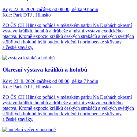
Kdy:
22. 8. 2026 začátek od 08:00, délka 9 hodin
Kde:
Park DTJ , Hlinsko
ZO ČS CH Hlinsko pořádá v městském parku Na Drahách okresní
výstavu králíků, holubů a drůbeže a místní výstavu exotického
ptactva. Kromě expozic králíků českých strakáčů a velkých světlých
stříbřitých holubů hýlů budou k vidění i norimberské skřivany
a české staváky.
Okresní výstava králíků a holubů
Kdy:
23. 8. 2026 začátek od 08:00, délka 7 hodin
Kde:
Park DTJ , Hlinsko
ZO ČS CH Hlinsko pořádá v městském parku Na Drahách okresní
výstavu králíků, holubů a drůbeže a místní výstavu exotického
ptactva. Kromě expozic králíků českých strakáčů a velkých světlých
stříbřitých holubů hýlů budou k vidění i norimberské skřivany
a české staváky.