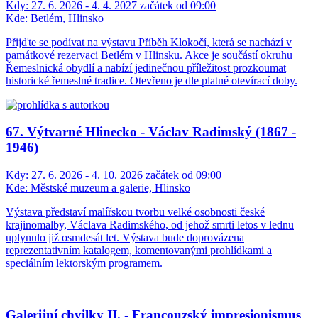
Kdy:
27. 6. 2026 - 4. 4. 2027 začátek od 09:00
Kde:
Betlém, Hlinsko
Přijďte se podívat na výstavu Příběh Klokočí, která se nachází v
památkové rezervaci Betlém v Hlinsku. Akce je součástí okruhu
Řemeslnická obydlí a nabízí jedinečnou příležitost prozkoumat
historické řemeslné tradice. Otevřeno je dle platné otevírací doby.
67. Výtvarné Hlinecko - Václav Radimský (1867 -
1946)
Kdy:
27. 6. 2026 - 4. 10. 2026 začátek od 09:00
Kde:
Městské muzeum a galerie, Hlinsko
Výstava představí malířskou tvorbu velké osobnosti české
krajinomalby, Václava Radimského, od jehož smrti letos v lednu
uplynulo již osmdesát let. Výstava bude doprovázena
reprezentativním katalogem, komentovanými prohlídkami a
speciálním lektorským programem.
Galerijní chvilky II. - Francouzský impresionismus