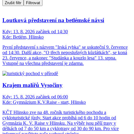
Zrušit filtr
Filtrovat
Loutková představení na betlémské návsi
Kdy:
13. 8. 2026 začátek od 14:30
Kde:
Betlém, Hlinsko
První představení s názvem "Irská rybka" se uskuteční 9. července
od 14:30. Další akce, "O třech neposlušných kůzlátkách", se koná
23. července, a nakonec "Studánka a kouzlo lesa" 13. srpna.
Vstupné na všechna představení je zdarma.
Krajem malířů Vysočiny
Kdy:
15. 8. 2026 začátek od 06:00
Kde:
Gymnázium K.V.Raise - start, Hlinsko
KČT Hlinsko zve na 48. ročník turistického pochodu a
cykloturistické jízdy. Start akce probíhá od 6 do 10 hodin od
Gymnázia K. V. Raise v Hlinsku. Na výběr jsou pěší trasy v
délkách od 7 do 50 km a cyklotrasy od 30 do 90 km. Pro více
informací navštivte naše webové stránky.