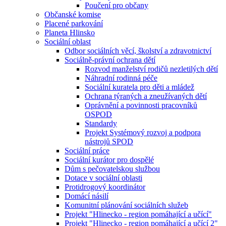
Poučení pro občany
Občanské komise
Placené parkování
Planeta Hlinsko
Sociální oblast
Odbor sociálních věcí, školství a zdravotnictví
Sociálně-právní ochrana dětí
Rozvod manželství rodičů nezletilých dětí
Náhradní rodinná péče
Sociální kuratela pro děti a mládež
Ochrana týraných a zneužívaných dětí
Oprávnění a povinnosti pracovníků
OSPOD
Standardy
Projekt Systémový rozvoj a podpora
nástrojů SPOD
Sociální práce
Sociální kurátor pro dospělé
Dům s pečovatelskou službou
Dotace v sociální oblasti
Protidrogový koordinátor
Domácí násilí
Komunitní plánování sociálních služeb
Projekt "Hlinecko - region pomáhající a učící"
Projekt "Hlinecko - region pomáhající a učící 2"