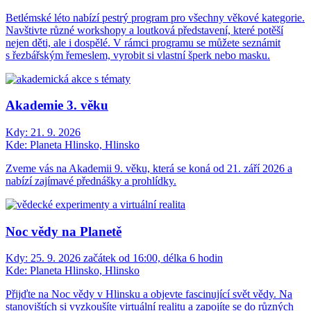
Betlémské léto nabízí pestrý program pro všechny věkové kategorie.
Navštivte různé workshopy a loutková představení, které potěší
nejen děti, ale i dospělé. V rámci programu se můžete seznámit
s řezbářským řemeslem, vyrobit si vlastní šperk nebo masku.
Akademie 3. věku
Kdy:
21. 9. 2026
Kde:
Planeta Hlinsko, Hlinsko
Zveme vás na Akademii 9. věku, která se koná od 21. září 2026 a
nabízí zajímavé přednášky a prohlídky.
Noc vědy na Planetě
Kdy:
25. 9. 2026 začátek od 16:00, délka 6 hodin
Kde:
Planeta Hlinsko, Hlinsko
Přijďte na Noc vědy v Hlinsku a objevte fascinující svět vědy. Na
stanovištích si vyzkoušíte virtuální realitu a zapojíte se do různých