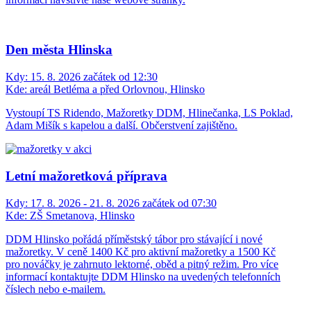
Den města Hlinska
Kdy:
15. 8. 2026 začátek od 12:30
Kde:
areál Betléma a před Orlovnou, Hlinsko
Vystoupí TS Ridendo, Mažoretky DDM, Hlinečanka, LS Poklad,
Adam Mišík s kapelou a další. Občerstvení zajištěno.
Letní mažoretková příprava
Kdy:
17. 8. 2026 - 21. 8. 2026 začátek od 07:30
Kde:
ZŠ Smetanova, Hlinsko
DDM Hlinsko pořádá příměstský tábor pro stávající i nové
mažoretky. V ceně 1400 Kč pro aktivní mažoretky a 1500 Kč
pro nováčky je zahrnuto lektorné, oběd a pitný režim. Pro více
informací kontaktujte DDM Hlinsko na uvedených telefonních
číslech nebo e-mailem.