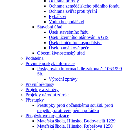
Ochrana přírody
Ochrana zemědělského půdního fondu
Ochrana zvířat proti týrání
Rybářství
Vodní hospodářství
Stavební úřad
Úsek stavebního řádu
Úsek územního plánováni a GIS
Úsek silničního hospodářství
Úsek památkové péče
Obecní živnostenský úřad
Podatelna
Povinně poskyt. informace
Poskytování informací dle zákona č. 106⁄1999
Sb.
Výroční zprávy
Právní předpisy
Projekty a záměry
Projekty národní zdroje
Přestupky
Přestupky proti občanskému soužití, proti
majetku, proti veřejnému pořádku
Příspěvkové organizace
Mateřská škola, Hlinsko, Budovatelů 1229
Mateřská škola, Hlinsko, Rubešova 1250