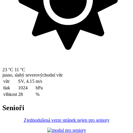
23 °C
11 °C
jasno, slabý severovýchodní vítr
vítr
SV, 4.15
m/s
tlak
1024
hPa
vlhkost
28
%
Senioři
Zjednodušená verze stránek nejen pro seniory