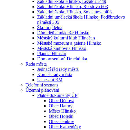
Základní škola Hlinsko, Ležáků 1449
Základní škola, Hlinsko, Resslova 603
Základní škola, Hlinsko, Smetanova 403
Základní umělecká škola Hlinsko, Poděbradovo
náměstí 305
Školní jídelna
Dům dětí a mládeže Hlinsko
Městský kulturní klub Hlinečan
Městské muzeum a galerie Hlinsko
Městská knihovna Hlinsko
Planeta Hlinsko
Domov seniorů Drachtinka
Rada města
Jednací řád rady města
Komise rady města
Usnesení RM
Telefonní seznam
Územní plánování
Platné dokumenty ÚP
Obec Dědová
Obec Hamry
Město Hlinsko
Obec Holetín
Obec Jeníkov
Obec Kameničky