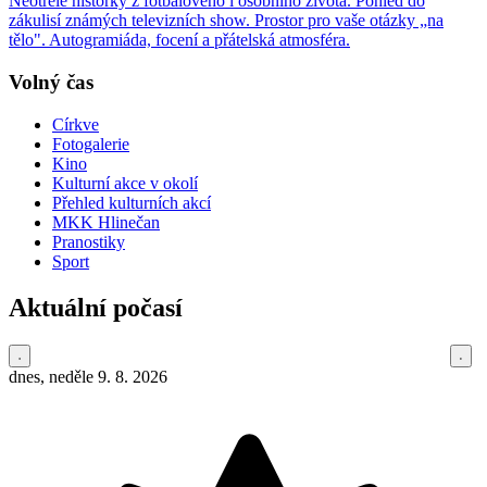
Neotřelé historky z fotbalového i osobního života. Pohled do
zákulisí známých televizních show. Prostor pro vaše otázky „na
tělo". Autogramiáda, focení a přátelská atmosféra.
Volný čas
Církve
Fotogalerie
Kino
Kulturní akce v okolí
Přehled kulturních akcí
MKK Hlinečan
Pranostiky
Sport
Aktuální počasí
dnes, neděle 9. 8. 2026