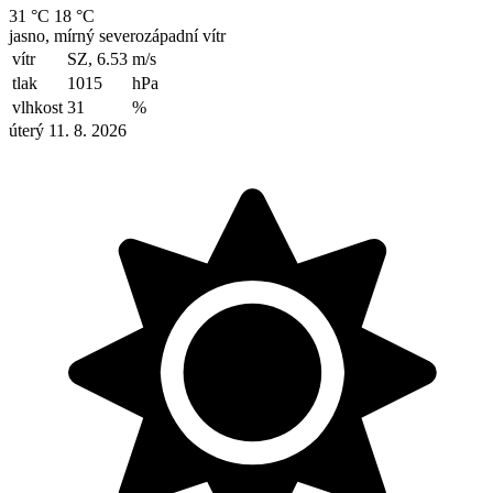
31 °C
18 °C
jasno, mírný severozápadní vítr
vítr
SZ, 6.53
m/s
tlak
1015
hPa
vlhkost
31
%
úterý 11. 8. 2026