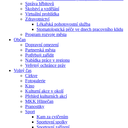
Správa hřbitovů
Školství a vzdělání
Virtuální prohlídka
Zdravotnictví
Lékařská pohotovostní služba
Stomatologická péče ve dnech pracovního klidu
Program rozvoje města
Občan
Dopravní omezení
Partnerská města
Potřebuji zařídit
Nabídka práce v regionu
Veřejný ochránce práv
Volný čas
Církve
Fotogalerie
Kino
Kulturní akce v okolí
Přehled kulturních akcí
MKK Hlinečan
Pranostiky
Sport
Kam za cvičením
Sportovní spolky
Sportovní zařízení