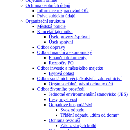
Objednání online
Ochrana osobních údajů
Informace o zpracování OÚ
Práva subjektu údajů
Organizační struktura
Městská policie
Kancelář tajemníka
Úsek provozně-právní
Úsek správní
Odbor dopravy
Odbor finanční a ekonomický
Finanční dokumenty
Rozpočty PO
Odbor investic a městského majetku
Bytová oblast
Odbor sociálních věcí, školství a zdravotnictví
Orgán sociálně právní ochrany dětí
Odbor životního prostředí
Jednotné environmentální stanovisko (JES)
Lesy, myslivost
Odpadové hospodářství
Svoz odpadu
Třídění odpadu „dům od domu“
Ochrana ovzduší
Zákaz starých kotlů