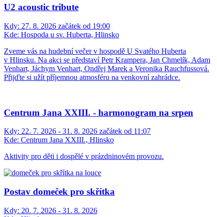
U2 acoustic tribute
Kdy:
27. 8. 2026 začátek od 19:00
Kde:
Hospoda u sv. Huberta, Hlinsko
Zveme vás na hudební večer v hospodě U Svatého Huberta
v Hlinsku. Na akci se představí Petr Krampera, Jan Chmelík, Adam
Venhart, Jáchym Venhart, Ondřej Marek a Veronika Rauchfussová.
Přijďte si užít příjemnou atmosféru na venkovní zahrádce.
Centrum Jana XXIII. - harmonogram na srpen
Kdy:
22. 7. 2026 - 31. 8. 2026 začátek od 11:07
Kde:
Centrum Jana XXIII., Hlinsko
Aktivity pro děti i dospělé v prázdninovém provozu.
Postav domeček pro skřítka
Kdy:
20. 7. 2026 - 31. 8. 2026