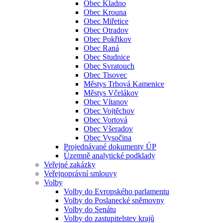
Obec Kladno
Obec Krouna
Obec Miřetice
Obec Otradov
Obec Pokřikov
Obec Raná
Obec Studnice
Obec Svratouch
Obec Tisovec
Městys Trhová Kamenice
Městys Včelákov
Obec Vítanov
Obec Vojtěchov
Obec Vortová
Obec Všeradov
Obec Vysočina
Projednávané dokumenty ÚP
Územně analytické podklady
Veřejné zakázky
Veřejnoprávní smlouvy
Volby
Volby do Evropského parlamentu
Volby do Poslanecké sněmovny
Volby do Senátu
Volby do zastupitelstev krajů