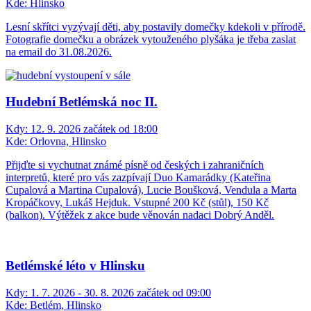
Kde:
Hlinsko
Lesní skřítci vyzývají děti, aby postavily domečky kdekoli v přírodě.
Fotografie domečku a obrázek vytouženého plyšáka je třeba zaslat
na email do 31.08.2026.
Hudební Betlémská noc II.
Kdy:
12. 9. 2026 začátek od 18:00
Kde:
Orlovna, Hlinsko
Přijďte si vychutnat známé písně od českých i zahraničních
interpretů, které pro vás zazpívají Duo Kamarádky (Kateřina
Cupalová a Martina Cupalová), Lucie Boušková, Vendula a Marta
Kropáčkovy, Lukáš Hejduk. Vstupné 200 Kč (stůl), 150 Kč
(balkon). Výtěžek z akce bude věnován nadaci Dobrý Anděl.
Betlémské léto v Hlinsku
Kdy:
1. 7. 2026 - 30. 8. 2026 začátek od 09:00
Kde:
Betlém, Hlinsko