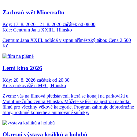
Zachraň svět Minecraftu
Kdy:
17. 8. 2026 - 21. 8. 2026 začátek od 08:00
Kde:
Centrum Jana XXIII., Hlinsko
Centrum Jana XXIII. pořádá v srpnu příměstský tábor. Cena 2.500
Kč.
Letní kino 2026
Kdy:
20. 8. 2026 začátek od 20:30
Kde:
parkoviště u MFC, Hlinsko
Zveme vás na filmová představení, která se konají na parkovišti u
Multifunkčního centra Hlinsko. Můžete se těšit na pestrou nabídku
filmů pro všechny věkové kategorie. Program zahrnuje dobrodružné
filmy, rodinné komedie a animované snímky.
Okresní výstava králíků a holubů