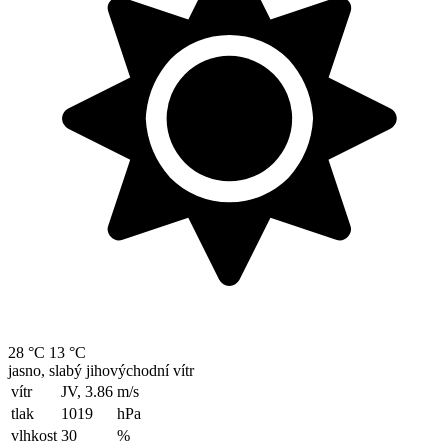
28 °C
13 °C
jasno, slabý jihovýchodní vítr
vítr
JV, 3.86
m/s
tlak
1019
hPa
vlhkost
30
%