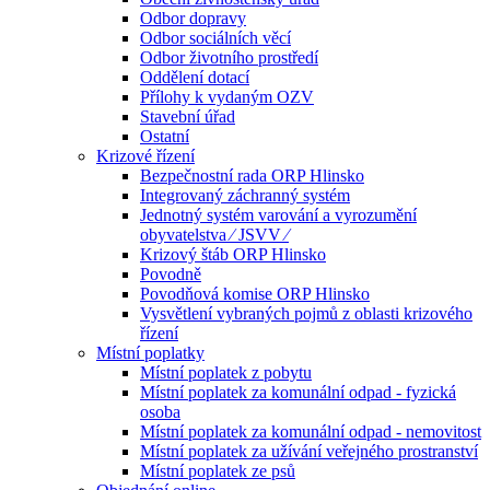
Odbor dopravy
Odbor sociálních věcí
Odbor životního prostředí
Oddělení dotací
Přílohy k vydaným OZV
Stavební úřad
Ostatní
Krizové řízení
Bezpečnostní rada ORP Hlinsko
Integrovaný záchranný systém
Jednotný systém varování a vyrozumění
obyvatelstva ⁄ JSVV ⁄
Krizový štáb ORP Hlinsko
Povodně
Povodňová komise ORP Hlinsko
Vysvětlení vybraných pojmů z oblasti krizového
řízení
Místní poplatky
Místní poplatek z pobytu
Místní poplatek za komunální odpad - fyzická
osoba
Místní poplatek za komunální odpad - nemovitost
Místní poplatek za užívání veřejného prostranství
Místní poplatek ze psů