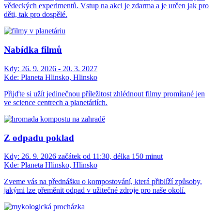
vědeckých experimentů. Vstup na akci je zdarma a je určen jak pro
děti, tak pro dospělé.
Nabídka filmů
Kdy:
26. 9. 2026 - 20. 3. 2027
Kde:
Planeta Hlinsko, Hlinsko
Přijďte si užít jedinečnou příležitost zhlédnout filmy promítané jen
ve science centrech a planetáriích.
Z odpadu poklad
Kdy:
26. 9. 2026 začátek od 11:30, délka 150 minut
Kde:
Planeta Hlinsko, Hlinsko
Zveme vás na přednášku o kompostování, která přiblíží způsoby,
jakými lze přeměnit odpad v užitečné zdroje pro naše okolí.