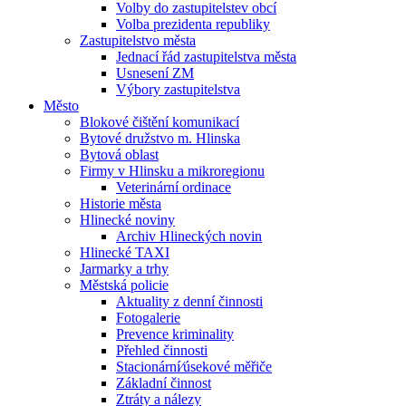
Volby do zastupitelstev obcí
Volba prezidenta republiky
Zastupitelstvo města
Jednací řád zastupitelstva města
Usnesení ZM
Výbory zastupitelstva
Město
Blokové čištění komunikací
Bytové družstvo m. Hlinska
Bytová oblast
Firmy v Hlinsku a mikroregionu
Veterinární ordinace
Historie města
Hlinecké noviny
Archiv Hlineckých novin
Hlinecké TAXI
Jarmarky a trhy
Městská policie
Aktuality z denní činnosti
Fotogalerie
Prevence kriminality
Přehled činnosti
Stacionární⁄úsekové měřiče
Základní činnost
Ztráty a nálezy