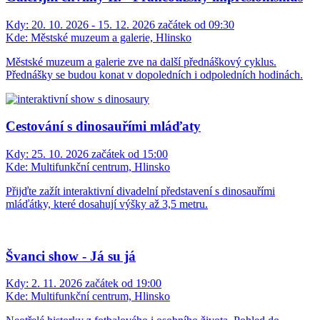
Kdy:
20. 10. 2026 - 15. 12. 2026 začátek od 09:30
Kde:
Městské muzeum a galerie, Hlinsko
Městské muzeum a galerie zve na další přednáškový cyklus.
Přednášky se budou konat v dopoledních i odpoledních hodinách.
Cestování s dinosauřími mláďaty
Kdy:
25. 10. 2026 začátek od 15:00
Kde:
Multifunkční centrum, Hlinsko
Přijďte zažít interaktivní divadelní představení s dinosauřími
mláďátky, které dosahují výšky až 3,5 metru.
Švanci show - Já su já
Kdy:
2. 11. 2026 začátek od 19:00
Kde:
Multifunkční centrum, Hlinsko