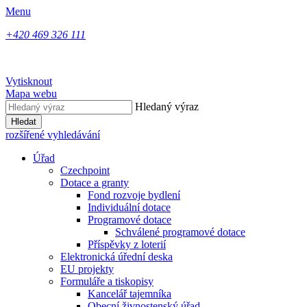
Menu
+420 469 326 111
Vytisknout
Mapa webu
Hledaný výraz
Hledat
rozšířené vyhledávání
Úřad
Czechpoint
Dotace a granty
Fond rozvoje bydlení
Individuální dotace
Programové dotace
Schválené programové dotace
Příspěvky z loterií
Elektronická úřední deska
EU projekty
Formuláře a tiskopisy
Kancelář tajemníka
Obecní živnostenský úřad