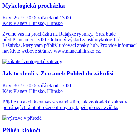
Mykologická procházka
Kdy:
26. 9. 2026 začátek od 13:00
Kde:
Planeta Hlinsko, Hlinsko
Zveme vás na procházku na Ratajské rybníky. Sraz bude
před Planetou v 13:00. Odborný výklad zajistí mykolog Jiří
Laštůvka, který vám přiblíží určovací znaky hub. Pro více informací
navštivte webové stránky www.planetahlinsko.cz.
Jak to chodí v Zoo aneb Pohled do zákulisí
Kdy:
30. 9. 2026 začátek od 17:00
Kde:
Planeta Hlinsko, Hlinsko
Přijďte na akci, která vás seznámí s tím, jak zoologické zahrady
pomáhají chránit ohrožené druhy a jak pečují o svá zvířata.
Příběh klokočí