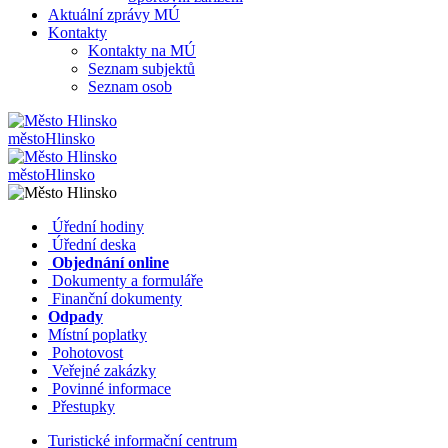
Aktuální zprávy MÚ
Kontakty
Kontakty na MÚ
Seznam subjektů
Seznam osob
město
Hlinsko
město
Hlinsko
​​
Úřední hodiny
​​
Úřední deska
​​
Objednání online
​​
Dokumenty a formuláře
Finanční dokumenty
Odpady
Místní poplatky
​​
Pohotovost
​​
Veřejné zakázky
​​
Povinné informace
​​
Přestupky
Turistické informační centrum