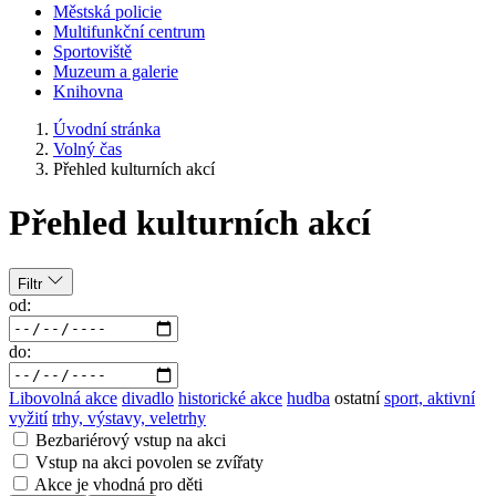
Městská policie
Multifunkční centrum
Sportoviště
Muzeum a galerie
Knihovna
Úvodní stránka
Volný čas
Přehled kulturních akcí
Přehled kulturních akcí
Filtr
od:
do:
Libovolná akce
divadlo
historické akce
hudba
ostatní
sport, aktivní
vyžití
trhy, výstavy, veletrhy
Bezbariérový vstup na akci
Vstup na akci povolen se zvířaty
Akce je vhodná pro děti