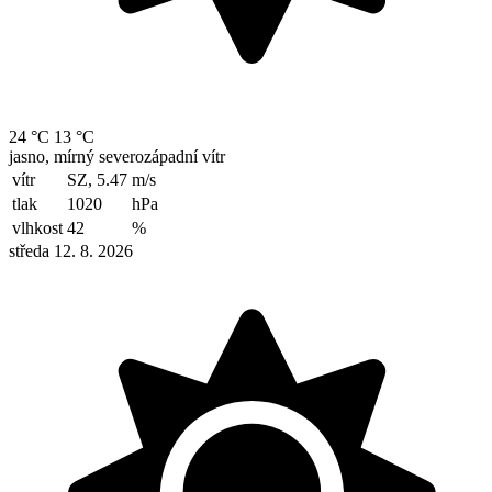
24 °C
13 °C
jasno, mírný severozápadní vítr
vítr
SZ, 5.47
m/s
tlak
1020
hPa
vlhkost
42
%
středa 12. 8. 2026