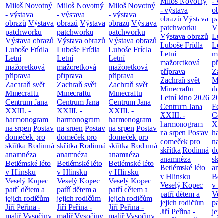
Miloš Novotný
- 
Miloš Novotný
Miloš Novotný
Miloš Novotný
- výstava
o
- výstava
- výstava
- výstava
obrazů
Výstava
p
obrazů
Výstava
obrazů
Výstava
obrazů
Výstava
patchworku
V
patchworku
patchworku
patchworku
Výstava obrazů
L
Výstava obrazů
Výstava obrazů
Výstava obrazů
Luboše Frídla
L
Luboše Frídla
Luboše Frídla
Luboše Frídla
Letní
m
Letní
Letní
Letní
mažoretková
př
mažoretková
mažoretková
mažoretková
příprava
Z
příprava
příprava
příprava
Zachraň svět
M
Zachraň svět
Zachraň svět
Zachraň svět
Minecraftu
d
Minecraftu
Minecraftu
Minecraftu
Letní kino 2026
2
Centrum Jana
Centrum Jana
Centrum Jana
Centrum Jana
F
XXIII. -
XXIII. -
XXIII. -
XXIII. -
C
harmonogram
harmonogram
harmonogram
harmonogram
XX
na srpen
Postav
na srpen
Postav
na srpen
Postav
na srpen
Postav
h
domeček pro
domeček pro
domeček pro
domeček pro
n
skřítka
Rodinná
skřítka
Rodinná
skřítka
Rodinná
skřítka
Rodinná
d
anamnéza
anamnéza
anamnéza
anamnéza
sk
Betlémské léto
Betlémské léto
Betlémské léto
Betlémské léto
a
v Hlinsku
v Hlinsku
v Hlinsku
v Hlinsku
B
Veselý Kopec
Veselý Kopec
Veselý Kopec
Veselý Kopec
v
patří dětem a
patří dětem a
patří dětem a
patří dětem a
V
jejich rodičům
jejich rodičům
jejich rodičům
jejich rodičům
pa
Jiří Peřina -
Jiří Peřina -
Jiří Peřina -
Jiří Peřina -
je
malíř Vysočiny
malíř Vysočiny
malíř Vysočiny