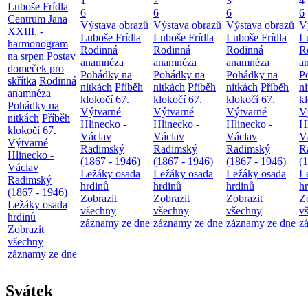
1
2
3
4
Luboše Frídla
6
6
6
6
Centrum Jana
Výstava obrazů
Výstava obrazů
Výstava obrazů
V
XXIII. -
Luboše Frídla
Luboše Frídla
Luboše Frídla
L
harmonogram
Rodinná
Rodinná
Rodinná
R
na srpen
Postav
anamnéza
anamnéza
anamnéza
a
domeček pro
Pohádky na
Pohádky na
Pohádky na
P
skřítka
Rodinná
nitkách
Příběh
nitkách
Příběh
nitkách
Příběh
n
anamnéza
klokočí
67.
klokočí
67.
klokočí
67.
k
Pohádky na
Výtvarné
Výtvarné
Výtvarné
V
nitkách
Příběh
Hlinecko -
Hlinecko -
Hlinecko -
H
klokočí
67.
Václav
Václav
Václav
V
Výtvarné
Radimský
Radimský
Radimský
R
Hlinecko -
(1867 - 1946)
(1867 - 1946)
(1867 - 1946)
(
Václav
Ležáky osada
Ležáky osada
Ležáky osada
L
Radimský
hrdinů
hrdinů
hrdinů
h
(1867 - 1946)
Zobrazit
Zobrazit
Zobrazit
Z
Ležáky osada
všechny
všechny
všechny
v
hrdinů
záznamy ze dne
záznamy ze dne
záznamy ze dne
z
Zobrazit
všechny
záznamy ze dne
Svátek