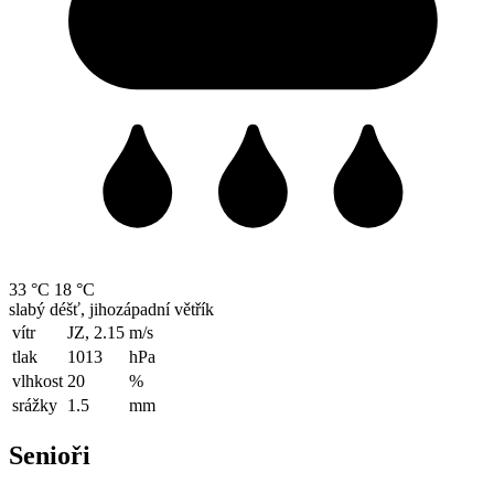
33 °C
18 °C
slabý déšť, jihozápadní větřík
vítr
JZ, 2.15
m/s
tlak
1013
hPa
vlhkost
20
%
srážky
1.5
mm
Senioři