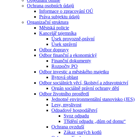
Objednání online
Ochrana osobních údajů
Informace o zpracování OÚ
Práva subjektu údajů
Organizační struktura
Městská policie
Kancelář tajemníka
Úsek provozně-právní
Úsek správní
Odbor dopravy
Odbor finanční a ekonomický
Finanční dokumenty
Rozpočty PO
Odbor investic a městského majetku
Bytová oblast
Odbor sociálních věcí, školství a zdravotnictví
Orgán sociálně právní ochrany dětí
Odbor životního prostředí
Jednotné environmentální stanovisko (JES)
Lesy, myslivost
Odpadové hospodářství
Svoz odpadu
Třídění odpadu „dům od domu“
Ochrana ovzduší
Zákaz starých kotlů