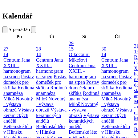
Kalendář
Srpen
2026
Po
Út
St
Čt
29
3
27
28
15
30
1
14
14
O kocouru
14
R
Centrum Jana
Centrum Jana
Mikešovi
Centrum Jana
C
XXIII. -
XXIII. -
Centrum Jana
XXIII. -
XX
harmonogram
harmonogram
XXIII. -
harmonogram
h
na srpen
Postav
na srpen
Postav
harmonogram
na srpen
Postav
n
domeček pro
domeček pro
na srpen
Postav
domeček pro
d
skřítka
Rodinná
skřítka
Rodinná
domeček pro
skřítka
Rodinná
sk
anamnéza
anamnéza
skřítka
Rodinná
anamnéza
a
Miloš Novotný
Miloš Novotný
anamnéza
Miloš Novotný
M
- výstava
- výstava
Miloš Novotný
- výstava
- 
obrazů
Výstava
obrazů
Výstava
- výstava
obrazů
Výstava
o
keramických
keramických
obrazů
Výstava
keramických
k
andělů
andělů
keramických
andělů
a
Betlémské léto
Betlémské léto
andělů
Betlémské léto
B
v Hlinsku
v Hlinsku
Betlémské léto
v Hlinsku
v
Veselý Kopec
Veselý Kopec
v Hlinsku
Veselý Kopec