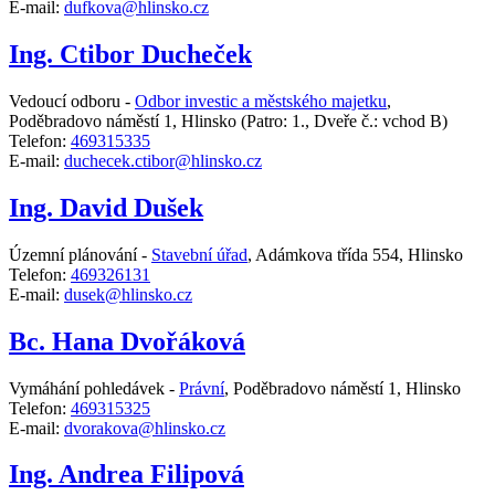
E-mail:
dufkova@hlinsko.cz
Ing. Ctibor Ducheček
Vedoucí odboru -
Odbor investic a městského majetku
,
Poděbradovo náměstí 1, Hlinsko
(Patro: 1., Dveře č.: vchod B)
Telefon:
469315335
E-mail:
duchecek.ctibor@hlinsko.cz
Ing. David Dušek
Územní plánování -
Stavební úřad
,
Adámkova třída 554, Hlinsko
Telefon:
469326131
E-mail:
dusek@hlinsko.cz
Bc. Hana Dvořáková
Vymáhání pohledávek -
Právní
,
Poděbradovo náměstí 1, Hlinsko
Telefon:
469315325
E-mail:
dvorakova@hlinsko.cz
Ing. Andrea Filipová