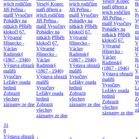
Veselý Kopec
jejich rodičům
Veselý Kopec
jejich rodičům
B
patří dětem a
Jiří Peřina -
patří dětem a
Jiří Peřina -
v
jejich rodičům
malíř Vysočiny
jejich rodičům
malíř Vysočiny
Pe
Jiří Peřina -
Pohádky na
Jiří Peřina -
Pohádky na
V
malíř Vysočiny
nitkách
Příběh
malíř Vysočiny
nitkách
Příběh
P
Pohádky na
klokočí
67.
Pohádky na
klokočí
67.
n
nitkách
Příběh
Výtvarné
nitkách
Příběh
Výtvarné
k
klokočí
67.
Hlinecko -
klokočí
67.
Hlinecko -
V
Výtvarné
Václav
Výtvarné
Václav
H
Hlinecko -
Radimský
Hlinecko -
Radimský
V
Václav
(1867 - 1946)
Václav
(1867 - 1946)
R
Radimský
Výstava obrazů
Radimský
Výstava obrazů
(
(1867 - 1946)
maliřů
(1867 - 1946)
maliřů
V
Výstava obrazů
Vysočiny
Výstava obrazů
Vysočiny
m
maliřů
Ležáky osada
maliřů
Ležáky osada
V
Vysočiny
hrdinů
Vysočiny
hrdinů
L
Ležáky osada
Zobrazit
Ležáky osada
Zobrazit
h
hrdinů
všechny
hrdinů
všechny
Z
Zobrazit
záznamy ze dne
Zobrazit
záznamy ze dne
v
všechny
všechny
z
záznamy ze dne
záznamy ze dne
31
8
Výstava obrazů