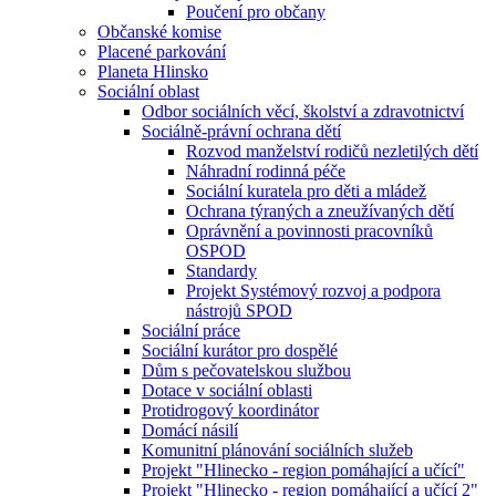
Poučení pro občany
Občanské komise
Placené parkování
Planeta Hlinsko
Sociální oblast
Odbor sociálních věcí, školství a zdravotnictví
Sociálně-právní ochrana dětí
Rozvod manželství rodičů nezletilých dětí
Náhradní rodinná péče
Sociální kuratela pro děti a mládež
Ochrana týraných a zneužívaných dětí
Oprávnění a povinnosti pracovníků
OSPOD
Standardy
Projekt Systémový rozvoj a podpora
nástrojů SPOD
Sociální práce
Sociální kurátor pro dospělé
Dům s pečovatelskou službou
Dotace v sociální oblasti
Protidrogový koordinátor
Domácí násilí
Komunitní plánování sociálních služeb
Projekt "Hlinecko - region pomáhající a učící"
Projekt "Hlinecko - region pomáhající a učící 2"