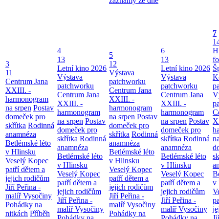
záznamy ze dne
7
1
4
6
H
5
13
13
f
3
12
Letní kino 2026
Letní kino 2026
Š
11
Výstava
Výstava
Výstava
K
Centrum Jana
patchworku
patchworku
patchworku
p
XXIII. -
Centrum Jana
Centrum Jana
Centrum Jana
V
harmonogram
XXIII. -
XXIII. -
XXIII. -
p
na srpen
Postav
harmonogram
harmonogram
harmonogram
C
domeček pro
na srpen
Postav
na srpen
Postav
na srpen
Postav
XX
skřítka
Rodinná
domeček pro
domeček pro
domeček pro
h
anamnéza
skřítka
Rodinná
skřítka
Rodinná
skřítka
Rodinná
n
Betlémské léto
anamnéza
anamnéza
anamnéza
d
v Hlinsku
Betlémské léto
Betlémské léto
Betlémské léto
sk
Veselý Kopec
v Hlinsku
v Hlinsku
v Hlinsku
a
patří dětem a
Veselý Kopec
Veselý Kopec
Veselý Kopec
B
jejich rodičům
patří dětem a
patří dětem a
patří dětem a
v
Jiří Peřina -
jejich rodičům
jejich rodičům
jejich rodičům
V
malíř Vysočiny
Jiří Peřina -
Jiří Peřina -
Jiří Peřina -
pa
Pohádky na
malíř Vysočiny
malíř Vysočiny
malíř Vysočiny
je
nitkách
Příběh
Pohádky na
Pohádky na
Pohádky na
Ji