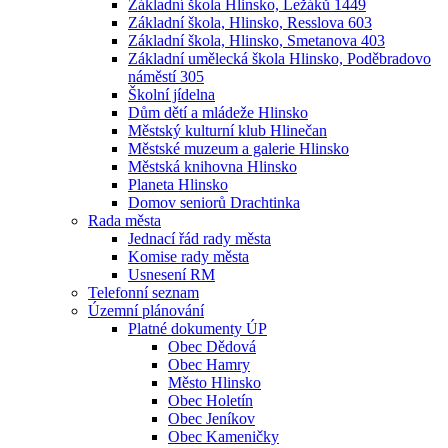
Základní škola Hlinsko, Ležáků 1449
Základní škola, Hlinsko, Resslova 603
Základní škola, Hlinsko, Smetanova 403
Základní umělecká škola Hlinsko, Poděbradovo
náměstí 305
Školní jídelna
Dům dětí a mládeže Hlinsko
Městský kulturní klub Hlinečan
Městské muzeum a galerie Hlinsko
Městská knihovna Hlinsko
Planeta Hlinsko
Domov seniorů Drachtinka
Rada města
Jednací řád rady města
Komise rady města
Usnesení RM
Telefonní seznam
Územní plánování
Platné dokumenty ÚP
Obec Dědová
Obec Hamry
Město Hlinsko
Obec Holetín
Obec Jeníkov
Obec Kameničky