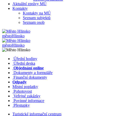
Aktuální zprávy MÚ
Kontakty
Kontakty na MÚ
Seznam subjektů
Seznam osob
město
Hlinsko
město
Hlinsko
​​
Úřední hodiny
​​
Úřední deska
​​
Objednání online
​​
Dokumenty a formuláře
Finanční dokumenty
Odpady
Místní poplatky
​​
Pohotovost
​​
Veřejné zakázky
​​
Povinné informace
​​
Přestupky
Turistické informační centrum