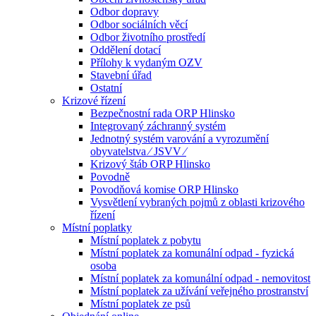
Odbor dopravy
Odbor sociálních věcí
Odbor životního prostředí
Oddělení dotací
Přílohy k vydaným OZV
Stavební úřad
Ostatní
Krizové řízení
Bezpečnostní rada ORP Hlinsko
Integrovaný záchranný systém
Jednotný systém varování a vyrozumění
obyvatelstva ⁄ JSVV ⁄
Krizový štáb ORP Hlinsko
Povodně
Povodňová komise ORP Hlinsko
Vysvětlení vybraných pojmů z oblasti krizového
řízení
Místní poplatky
Místní poplatek z pobytu
Místní poplatek za komunální odpad - fyzická
osoba
Místní poplatek za komunální odpad - nemovitost
Místní poplatek za užívání veřejného prostranství
Místní poplatek ze psů