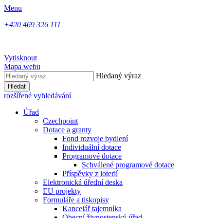
Menu
+420 469 326 111
Vytisknout
Mapa webu
Hledaný výraz
Hledat
rozšířené vyhledávání
Úřad
Czechpoint
Dotace a granty
Fond rozvoje bydlení
Individuální dotace
Programové dotace
Schválené programové dotace
Příspěvky z loterií
Elektronická úřední deska
EU projekty
Formuláře a tiskopisy
Kancelář tajemníka
Obecní živnostenský úřad