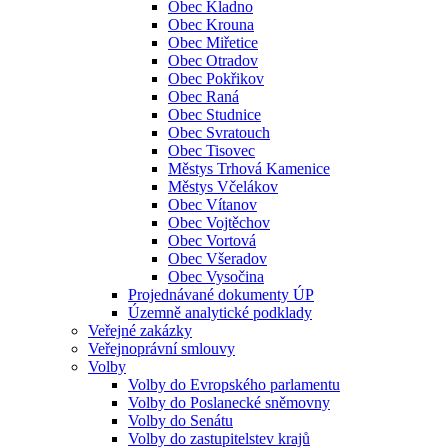
Obec Kladno
Obec Krouna
Obec Miřetice
Obec Otradov
Obec Pokřikov
Obec Raná
Obec Studnice
Obec Svratouch
Obec Tisovec
Městys Trhová Kamenice
Městys Včelákov
Obec Vítanov
Obec Vojtěchov
Obec Vortová
Obec Všeradov
Obec Vysočina
Projednávané dokumenty ÚP
Územně analytické podklady
Veřejné zakázky
Veřejnoprávní smlouvy
Volby
Volby do Evropského parlamentu
Volby do Poslanecké sněmovny
Volby do Senátu
Volby do zastupitelstev krajů