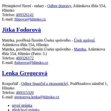
Přestupkové řízení - radary -
Odbor dopravy
,
Adámkova třída 554,
Hlinsko
Telefon:
469326141
E-mail:
filipova@hlinsko.cz
Jitka Fodorová
Matrika, pověřená řízením Úseku správního -
Úsek správní
,
Adámkova třída 554, Hlinsko
Matrika, pověřená řízením Úseku správního -
Matrika
,
Adámkova
třída 554, Hlinsko
(Patro: 3.)
Telefon:
469326172
E-mail:
fodorova@hlinsko.cz
Lenka Gregorová
Rozpočtář -
Odbor finanční a ekonomický
,
Poděbradovo náměstí 1,
Hlinsko
Telefon:
469315320
E-mail:
gregorova.lenka@hlinsko.cz
první stránka
předchozí stránka