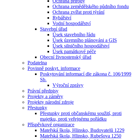
Ochrana přírody
Ochrana zemědělského půdního fondu
Ochrana zvířat proti týrání
Rybářství
Vodní hospodářství
Stavební úřad
Úsek stavebního řádu
Úsek územního plánováni a GIS
Úsek silničního hospodářství
Úsek památkové péče
Obecní živnostenský úřad
Podatelna
Povinně poskyt. informace
Poskytování informací dle zákona č. 106⁄1999
Sb.
Výroční zprávy
Právní předpisy
Projekty a záměry
Projekty národní zdroje
Přestupky
Přestupky proti občanskému soužití, proti
majetku, proti veřejnému pořádku
Příspěvkové organizace
Mateřská škola, Hlinsko, Budovatelů 1229
Mateřská škola, Hlinsko, Rubešova 1250