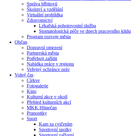
Správa hřbitovů
Školství a vzdělání
Virtuální prohlídka
Zdravotnictví
Lékařská pohotovostní služba
Stomatologická péče ve dnech pracovního klidu
Program rozvoje města
Občan
Dopravní omezení
Partnerská města
Potřebuji zařídit
Nabídka práce v regionu
Veřejný ochránce práv
Volný čas
Církve
Fotogalerie
Kino
Kulturní akce v okolí
Přehled kulturních akcí
MKK Hlinečan
Pranostiky
Sport
Kam za cvičením
Sportovní spolky
Sportovní zařízení