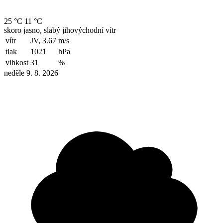
25 °C
11 °C
skoro jasno, slabý jihovýchodní vítr
vítr
JV, 3.67
m/s
tlak
1021
hPa
vlhkost
31
%
neděle 9. 8. 2026