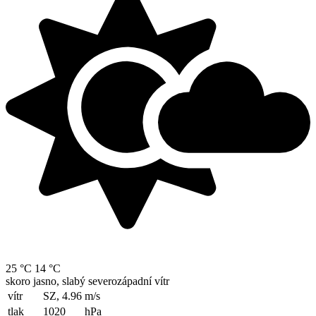
25 °C
14 °C
skoro jasno, slabý severozápadní vítr
vítr
SZ, 4.96
m/s
tlak
1020
hPa