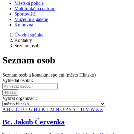
Městská policie
Multifunkční centrum
Sportoviště
Muzeum a galerie
Knihovna
Úvodní stránka
Kontakty
Seznam osob
Seznam osob
Seznam osob a kontaktní spojení (město Hlinsko)
Vyhledat osobu:
Hledat
Vybrat organizaci:
A
B
C
Č
D
F
G
H
J
K
L
M
N
O
P
S
Š
T
U
V
W
Z
Ž
Bc. Jakub Červenka