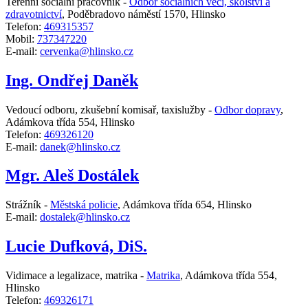
Terénní sociální pracovník -
Odbor sociálních věcí, školství a
zdravotnictví
,
Poděbradovo náměstí 1570, Hlinsko
Telefon:
469315357
Mobil:
737347220
E-mail:
cervenka@hlinsko.cz
Ing. Ondřej Daněk
Vedoucí odboru, zkušební komisař, taxislužby -
Odbor dopravy
,
Adámkova třída 554, Hlinsko
Telefon:
469326120
E-mail:
danek@hlinsko.cz
Mgr. Aleš Dostálek
Strážník -
Městská policie
,
Adámkova třída 654, Hlinsko
E-mail:
dostalek@hlinsko.cz
Lucie Dufková, DiS.
Vidimace a legalizace, matrika -
Matrika
,
Adámkova třída 554,
Hlinsko
Telefon:
469326171