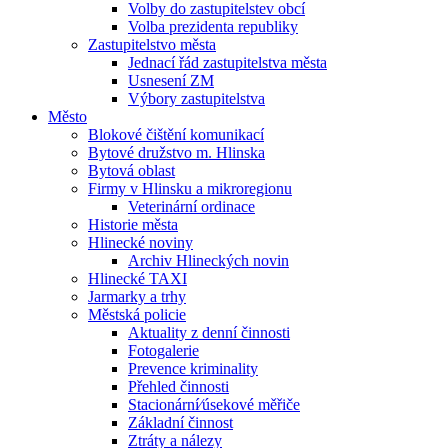
Volby do zastupitelstev obcí
Volba prezidenta republiky
Zastupitelstvo města
Jednací řád zastupitelstva města
Usnesení ZM
Výbory zastupitelstva
Město
Blokové čištění komunikací
Bytové družstvo m. Hlinska
Bytová oblast
Firmy v Hlinsku a mikroregionu
Veterinární ordinace
Historie města
Hlinecké noviny
Archiv Hlineckých novin
Hlinecké TAXI
Jarmarky a trhy
Městská policie
Aktuality z denní činnosti
Fotogalerie
Prevence kriminality
Přehled činnosti
Stacionární⁄úsekové měřiče
Základní činnost
Ztráty a nálezy