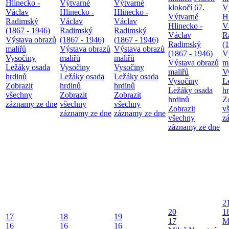
Hlinecko -
Výtvarné
Výtvarné
klokočí
67.
V
Václav
Hlinecko -
Hlinecko -
Výtvarné
H
Radimský
Václav
Václav
Hlinecko -
V
(1867 - 1946)
Radimský
Radimský
Václav
R
Výstava obrazů
(1867 - 1946)
(1867 - 1946)
Radimský
(
maliřů
Výstava obrazů
Výstava obrazů
(1867 - 1946)
V
Vysočiny
maliřů
maliřů
Výstava obrazů
m
Ležáky osada
Vysočiny
Vysočiny
maliřů
V
hrdinů
Ležáky osada
Ležáky osada
Vysočiny
L
Zobrazit
hrdinů
hrdinů
Ležáky osada
h
všechny
Zobrazit
Zobrazit
hrdinů
Z
záznamy ze dne
všechny
všechny
Zobrazit
v
záznamy ze dne
záznamy ze dne
všechny
z
záznamy ze dne
2
20
1
17
18
19
17
M
16
16
16