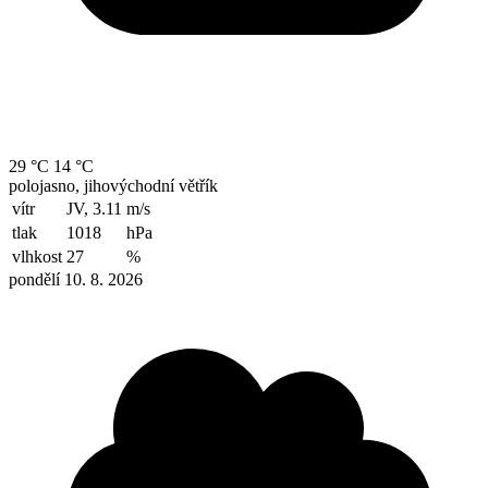
29 °C
14 °C
polojasno, jihovýchodní větřík
vítr
JV, 3.11
m/s
tlak
1018
hPa
vlhkost
27
%
pondělí 10. 8. 2026