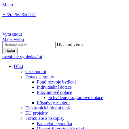
Menu
+420 469 326 111
Vytisknout
Mapa webu
Hledaný výraz
Hledat
rozšířené vyhledávání
Úřad
Czechpoint
Dotace a granty
Fond rozvoje bydlení
Individuální dotace
Programové dotace
Schválené programové dotace
Příspěvky z loterií
Elektronická úřední deska
EU projekty
Formuláře a tiskopisy
Kancelář tajemníka
Obecní živnostenský úřad