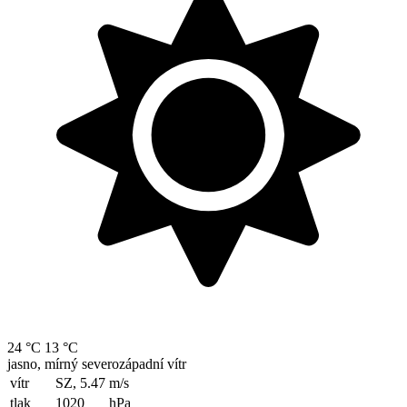
24 °C
13 °C
jasno, mírný severozápadní vítr
vítr
SZ, 5.47
m/s
tlak
1020
hPa