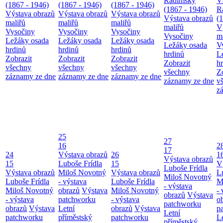
Radimský
V
(1867 - 1946)
(1867 - 1946)
(1867 - 1946)
(1867 - 1946)
R
Výstava obrazů
Výstava obrazů
Výstava obrazů
Výstava obrazů
(
maliřů
maliřů
maliřů
maliřů
V
Vysočiny
Vysočiny
Vysočiny
Vysočiny
m
Ležáky osada
Ležáky osada
Ležáky osada
Ležáky osada
V
hrdinů
hrdinů
hrdinů
hrdinů
L
Zobrazit
Zobrazit
Zobrazit
Zobrazit
h
všechny
všechny
všechny
všechny
Z
záznamy ze dne
záznamy ze dne
záznamy ze dne
záznamy ze dne
v
z
25
27
16
2
17
24
Výstava obrazů
26
1
Výstava obrazů
15
Luboše Frídla
15
V
Luboše Frídla
Výstava obrazů
Miloš Novotný
Výstava obrazů
L
Miloš Novotný
Luboše Frídla
- výstava
Luboše Frídla
M
- výstava
Miloš Novotný
obrazů
Výstava
Miloš Novotný
- 
obrazů
Výstava
- výstava
patchworku
- výstava
o
patchworku
obrazů
Výstava
Letní
obrazů
Výstava
p
Letní
patchworku
příměstský
patchworku
L
příměstský