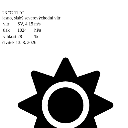
23 °C
11 °C
jasno, slabý severovýchodní vítr
vítr
SV, 4.15
m/s
tlak
1024
hPa
vlhkost
28
%
čtvrtek 13. 8. 2026