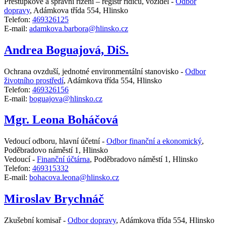
Přestupkové a správní řízení – registr řidičů, vozidel -
Odbor
dopravy
,
Adámkova třída 554, Hlinsko
Telefon:
469326125
E-mail:
adamkova.barbora@hlinsko.cz
Andrea Boguajová, DiS.
Ochrana ovzduší, jednotné environmentální stanovisko -
Odbor
životního prostředí
,
Adámkova třída 554, Hlinsko
Telefon:
469326156
E-mail:
boguajova@hlinsko.cz
Mgr. Leona Boháčová
Vedoucí odboru, hlavní účetní -
Odbor finanční a ekonomický
,
Poděbradovo náměstí 1, Hlinsko
Vedoucí -
Finanční účtárna
,
Poděbradovo náměstí 1, Hlinsko
Telefon:
469315332
E-mail:
bohacova.leona@hlinsko.cz
Miroslav Brychnáč
Zkušební komisař -
Odbor dopravy
,
Adámkova třída 554, Hlinsko