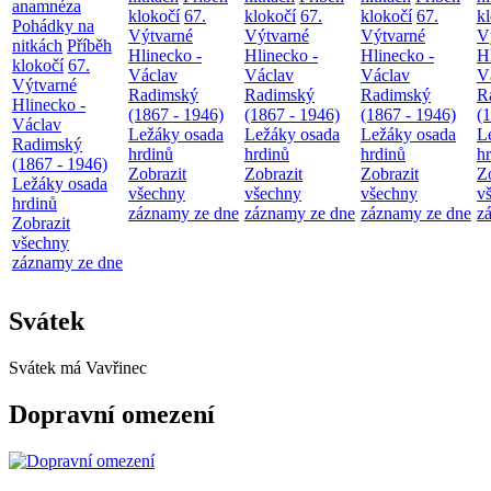
anamnéza
klokočí
67.
klokočí
67.
klokočí
67.
k
Pohádky na
Výtvarné
Výtvarné
Výtvarné
V
nitkách
Příběh
Hlinecko -
Hlinecko -
Hlinecko -
H
klokočí
67.
Václav
Václav
Václav
V
Výtvarné
Radimský
Radimský
Radimský
R
Hlinecko -
(1867 - 1946)
(1867 - 1946)
(1867 - 1946)
(
Václav
Ležáky osada
Ležáky osada
Ležáky osada
L
Radimský
hrdinů
hrdinů
hrdinů
h
(1867 - 1946)
Zobrazit
Zobrazit
Zobrazit
Z
Ležáky osada
všechny
všechny
všechny
v
hrdinů
záznamy ze dne
záznamy ze dne
záznamy ze dne
z
Zobrazit
všechny
záznamy ze dne
Svátek
Svátek má
Vavřinec
Dopravní omezení