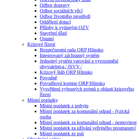
Odbor dopravy
Odbor sociálních věcí
Odbor životního prostředí
Oddělení dotací
Přílohy k vydaným OZV
Stavební úřad
Ostatní
Krizové řízení
Bezpečnostní rada ORP Hlinsko
Integrovaný záchranný systém
Jednotný systém varování a vyrozumění
obyvatelstva ⁄ JSVV ⁄
Krizový štáb ORP Hlinsko
Povodně
Povodňová komise ORP Hlinsko
Vysvětlení vybraných pojmů z oblasti krizového
řízení
Místní poplatky
Místní poplatek z pobytu
Místní poplatek za komunální odpad - fyzická
osoba
Místní poplatek za komunální odpad - nemovitost
Místní poplatek za užívání veřejného prostranství
Místní poplatek ze psů