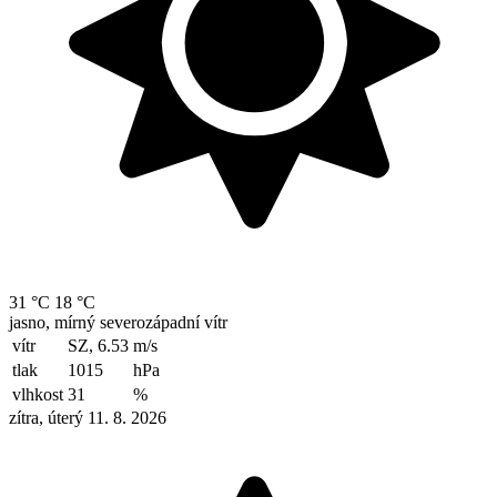
31 °C
18 °C
jasno, mírný severozápadní vítr
vítr
SZ, 6.53
m/s
tlak
1015
hPa
vlhkost
31
%
zítra, úterý 11. 8. 2026