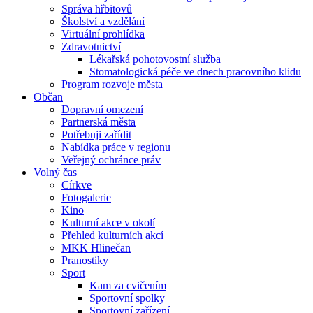
Správa hřbitovů
Školství a vzdělání
Virtuální prohlídka
Zdravotnictví
Lékařská pohotovostní služba
Stomatologická péče ve dnech pracovního klidu
Program rozvoje města
Občan
Dopravní omezení
Partnerská města
Potřebuji zařídit
Nabídka práce v regionu
Veřejný ochránce práv
Volný čas
Církve
Fotogalerie
Kino
Kulturní akce v okolí
Přehled kulturních akcí
MKK Hlinečan
Pranostiky
Sport
Kam za cvičením
Sportovní spolky
Sportovní zařízení