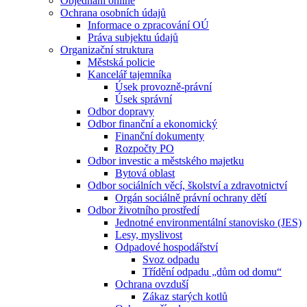
Objednání online
Ochrana osobních údajů
Informace o zpracování OÚ
Práva subjektu údajů
Organizační struktura
Městská policie
Kancelář tajemníka
Úsek provozně-právní
Úsek správní
Odbor dopravy
Odbor finanční a ekonomický
Finanční dokumenty
Rozpočty PO
Odbor investic a městského majetku
Bytová oblast
Odbor sociálních věcí, školství a zdravotnictví
Orgán sociálně právní ochrany dětí
Odbor životního prostředí
Jednotné environmentální stanovisko (JES)
Lesy, myslivost
Odpadové hospodářství
Svoz odpadu
Třídění odpadu „dům od domu“
Ochrana ovzduší
Zákaz starých kotlů