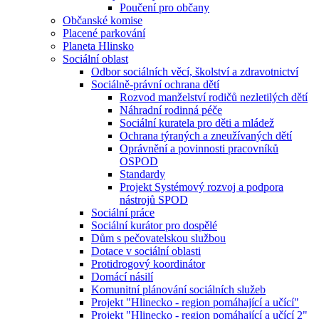
Poučení pro občany
Občanské komise
Placené parkování
Planeta Hlinsko
Sociální oblast
Odbor sociálních věcí, školství a zdravotnictví
Sociálně-právní ochrana dětí
Rozvod manželství rodičů nezletilých dětí
Náhradní rodinná péče
Sociální kuratela pro děti a mládež
Ochrana týraných a zneužívaných dětí
Oprávnění a povinnosti pracovníků
OSPOD
Standardy
Projekt Systémový rozvoj a podpora
nástrojů SPOD
Sociální práce
Sociální kurátor pro dospělé
Dům s pečovatelskou službou
Dotace v sociální oblasti
Protidrogový koordinátor
Domácí násilí
Komunitní plánování sociálních služeb
Projekt "Hlinecko - region pomáhající a učící"
Projekt "Hlinecko - region pomáhající a učící 2"