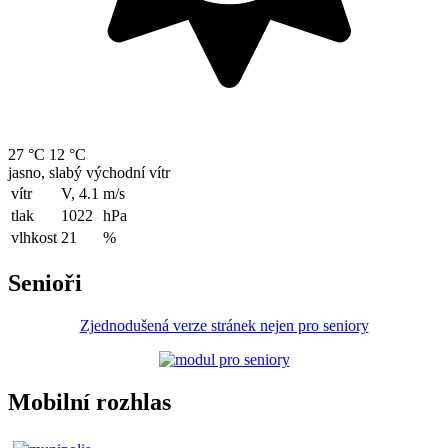
27 °C
12 °C
jasno, slabý východní vítr
vítr
V, 4.1
m/s
tlak
1022
hPa
vlhkost
21
%
Senioři
Zjednodušená verze stránek nejen pro seniory
Mobilní rozhlas