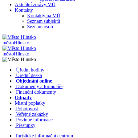
Aktuální zprávy MÚ
Kontakty
Kontakty na MÚ
Seznam subjektů
Seznam osob
město
Hlinsko
město
Hlinsko
​​
Úřední hodiny
​​
Úřední deska
​​
Objednání online
​​
Dokumenty a formuláře
Finanční dokumenty
Odpady
Místní poplatky
​​
Pohotovost
​​
Veřejné zakázky
​​
Povinné informace
​​
Přestupky
Turistické informační centrum