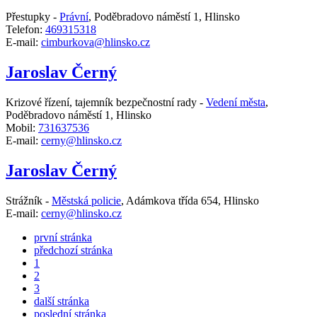
Přestupky -
Právní
,
Poděbradovo náměstí 1, Hlinsko
Telefon:
469315318
E-mail:
cimburkova@hlinsko.cz
Jaroslav Černý
Krizové řízení, tajemník bezpečnostní rady -
Vedení města
,
Poděbradovo náměstí 1, Hlinsko
Mobil:
731637536
E-mail:
cerny@hlinsko.cz
Jaroslav Černý
Strážník -
Městská policie
,
Adámkova třída 654, Hlinsko
E-mail:
cerny@hlinsko.cz
první stránka
předchozí stránka
1
2
3
další stránka
poslední stránka