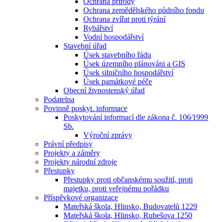
Ochrana přírody
Ochrana zemědělského půdního fondu
Ochrana zvířat proti týrání
Rybářství
Vodní hospodářství
Stavební úřad
Úsek stavebního řádu
Úsek územního plánováni a GIS
Úsek silničního hospodářství
Úsek památkové péče
Obecní živnostenský úřad
Podatelna
Povinně poskyt. informace
Poskytování informací dle zákona č. 106⁄1999
Sb.
Výroční zprávy
Právní předpisy
Projekty a záměry
Projekty národní zdroje
Přestupky
Přestupky proti občanskému soužití, proti
majetku, proti veřejnému pořádku
Příspěvkové organizace
Mateřská škola, Hlinsko, Budovatelů 1229
Mateřská škola, Hlinsko, Rubešova 1250