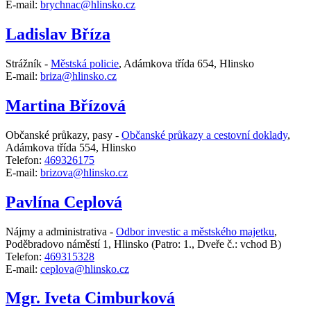
E-mail:
brychnac@hlinsko.cz
Ladislav Bříza
Strážník -
Městská policie
,
Adámkova třída 654, Hlinsko
E-mail:
briza@hlinsko.cz
Martina Břízová
Občanské průkazy, pasy -
Občanské průkazy a cestovní doklady
,
Adámkova třída 554, Hlinsko
Telefon:
469326175
E-mail:
brizova@hlinsko.cz
Pavlína Ceplová
Nájmy a administrativa -
Odbor investic a městského majetku
,
Poděbradovo náměstí 1, Hlinsko
(Patro: 1., Dveře č.: vchod B)
Telefon:
469315328
E-mail:
ceplova@hlinsko.cz
Mgr. Iveta Cimburková