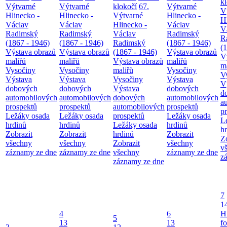
k
Výtvarné
Výtvarné
klokočí
67.
Výtvarné
V
Hlinecko -
Hlinecko -
Výtvarné
Hlinecko -
H
Václav
Václav
Hlinecko -
Václav
V
Radimský
Radimský
Václav
Radimský
R
(1867 - 1946)
(1867 - 1946)
Radimský
(1867 - 1946)
(
Výstava obrazů
Výstava obrazů
(1867 - 1946)
Výstava obrazů
V
maliřů
maliřů
Výstava obrazů
maliřů
m
Vysočiny
Vysočiny
maliřů
Vysočiny
V
Výstava
Výstava
Vysočiny
Výstava
V
dobových
dobových
Výstava
dobových
d
automobilových
automobilových
dobových
automobilových
a
prospektů
prospektů
automobilových
prospektů
p
Ležáky osada
Ležáky osada
prospektů
Ležáky osada
L
hrdinů
hrdinů
Ležáky osada
hrdinů
h
Zobrazit
Zobrazit
hrdinů
Zobrazit
Z
všechny
všechny
Zobrazit
všechny
v
záznamy ze dne
záznamy ze dne
všechny
záznamy ze dne
z
záznamy ze dne
7
1
4
6
H
5
13
13
f