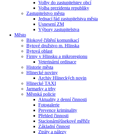
Volby do zastupitelstev obcí
Volba prezidenta republiky
Zastupitelstvo města
Jednací řád zastupitelstva města
Usnesení ZM
Výbory zastupitelstva
Město
Blokové čištění komunikací
Bytové družstvo m. Hlinska
Bytová oblast
Firmy v Hlinsku a mikroregionu
Veterinární ordinace
Historie města
Hlinecké noviny
Archiv Hlineckých novin
Hlinecké TAXI
Jarmarky a trhy
Městská policie
Aktuality z denní činnosti
Fotogalerie
Prevence kriminality
Přehled činnosti
Stacionární⁄úsekové měřiče
Základní činnost
Ztráty a nálezy