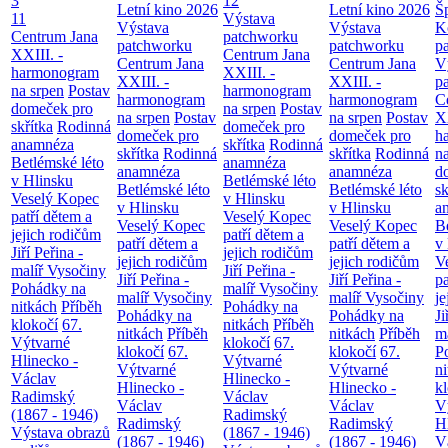
3
12
Letní kino 2026
Letní kino 2026
Š
11
Výstava
Výstava
Výstava
K
Centrum Jana
patchworku
patchworku
patchworku
p
XXIII. -
Centrum Jana
Centrum Jana
Centrum Jana
V
harmonogram
XXIII. -
XXIII. -
XXIII. -
p
na srpen
Postav
harmonogram
harmonogram
harmonogram
C
domeček pro
na srpen
Postav
na srpen
Postav
na srpen
Postav
XX
skřítka
Rodinná
domeček pro
domeček pro
domeček pro
h
anamnéza
skřítka
Rodinná
skřítka
Rodinná
skřítka
Rodinná
n
Betlémské léto
anamnéza
anamnéza
anamnéza
d
v Hlinsku
Betlémské léto
Betlémské léto
Betlémské léto
sk
Veselý Kopec
v Hlinsku
v Hlinsku
v Hlinsku
a
patří dětem a
Veselý Kopec
Veselý Kopec
Veselý Kopec
B
jejich rodičům
patří dětem a
patří dětem a
patří dětem a
v
Jiří Peřina -
jejich rodičům
jejich rodičům
jejich rodičům
V
malíř Vysočiny
Jiří Peřina -
Jiří Peřina -
Jiří Peřina -
pa
Pohádky na
malíř Vysočiny
malíř Vysočiny
malíř Vysočiny
je
nitkách
Příběh
Pohádky na
Pohádky na
Pohádky na
Ji
klokočí
67.
nitkách
Příběh
nitkách
Příběh
nitkách
Příběh
m
Výtvarné
klokočí
67.
klokočí
67.
klokočí
67.
P
Hlinecko -
Výtvarné
Výtvarné
Výtvarné
n
Václav
Hlinecko -
Hlinecko -
Hlinecko -
k
Radimský
Václav
Václav
Václav
V
(1867 - 1946)
Radimský
Radimský
Radimský
H
Výstava obrazů
(1867 - 1946)
(1867 - 1946)
(1867 - 1946)
V