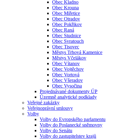
Obec Kladno
Obec Krouna
Obec Miřetice
Obec Otradov
Obec Pokřikov
Obec Raná
Obec Studnice
Obec Svratouch
Obec Tisovec
Městys Trhová Kamenice
Městys Včelákov
Obec Vítanov
Obec Vojtěchov
Obec Vortová
Obec Všeradov
Obec Vysočina
Projednávané dokumenty ÚP
Územně analytické podklady
Veřejné zakázky
Veřejnoprávní smlouvy
Volby
Volby do Evropského parlamentu
Volby do Poslanecké sněmovny
Volby do Senátu
Volby do zastupitelstev krajů