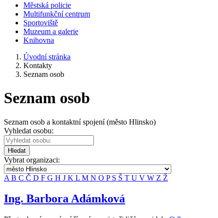
Městská policie
Multifunkční centrum
Sportoviště
Muzeum a galerie
Knihovna
Úvodní stránka
Kontakty
Seznam osob
Seznam osob
Seznam osob a kontaktní spojení (město Hlinsko)
Vyhledat osobu:
Hledat
Vybrat organizaci:
A
B
C
Č
D
F
G
H
J
K
L
M
N
O
P
S
Š
T
U
V
W
Z
Ž
Ing. Barbora Adámková