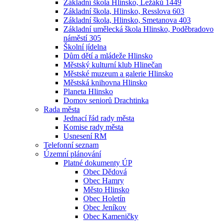
Základní škola Hlinsko, Ležáků 1449
Základní škola, Hlinsko, Resslova 603
Základní škola, Hlinsko, Smetanova 403
Základní umělecká škola Hlinsko, Poděbradovo
náměstí 305
Školní jídelna
Dům dětí a mládeže Hlinsko
Městský kulturní klub Hlinečan
Městské muzeum a galerie Hlinsko
Městská knihovna Hlinsko
Planeta Hlinsko
Domov seniorů Drachtinka
Rada města
Jednací řád rady města
Komise rady města
Usnesení RM
Telefonní seznam
Územní plánování
Platné dokumenty ÚP
Obec Dědová
Obec Hamry
Město Hlinsko
Obec Holetín
Obec Jeníkov
Obec Kameničky