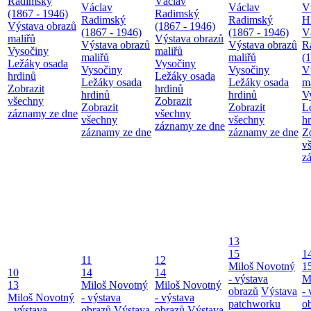
Radimský
Václav
Václav
Václav
V
(1867 - 1946)
Radimský
Radimský
Radimský
H
Výstava obrazů
(1867 - 1946)
(1867 - 1946)
(1867 - 1946)
V
maliřů
Výstava obrazů
Výstava obrazů
Výstava obrazů
R
Vysočiny
maliřů
maliřů
maliřů
(
Ležáky osada
Vysočiny
Vysočiny
Vysočiny
V
hrdinů
Ležáky osada
Ležáky osada
Ležáky osada
m
Zobrazit
hrdinů
hrdinů
hrdinů
V
všechny
Zobrazit
Zobrazit
Zobrazit
L
záznamy ze dne
všechny
všechny
všechny
h
záznamy ze dne
záznamy ze dne
záznamy ze dne
Z
v
z
13
15
1
11
12
Miloš Novotný
1
10
14
14
- výstava
M
13
Miloš Novotný
Miloš Novotný
obrazů
Výstava
- 
Miloš Novotný
- výstava
- výstava
patchworku
o
- výstava
obrazů
Výstava
obrazů
Výstava