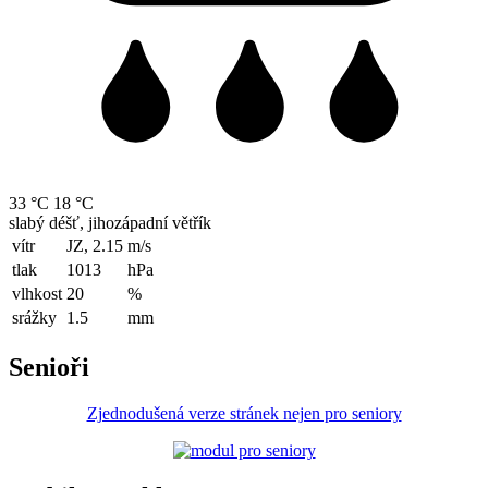
33 °C
18 °C
slabý déšť, jihozápadní větřík
vítr
JZ, 2.15
m/s
tlak
1013
hPa
vlhkost
20
%
srážky
1.5
mm
Senioři
Zjednodušená verze stránek nejen pro seniory