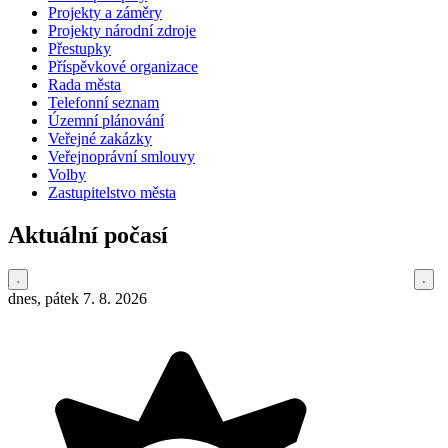
Projekty a záměry
Projekty národní zdroje
Přestupky
Příspěvkové organizace
Rada města
Telefonní seznam
Územní plánování
Veřejné zakázky
Veřejnoprávní smlouvy
Volby
Zastupitelstvo města
Aktuální počasí
dnes, pátek 7. 8. 2026