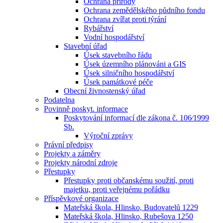
Ochrana přírody
Ochrana zemědělského půdního fondu
Ochrana zvířat proti týrání
Rybářství
Vodní hospodářství
Stavební úřad
Úsek stavebního řádu
Úsek územního plánováni a GIS
Úsek silničního hospodářství
Úsek památkové péče
Obecní živnostenský úřad
Podatelna
Povinně poskyt. informace
Poskytování informací dle zákona č. 106⁄1999
Sb.
Výroční zprávy
Právní předpisy
Projekty a záměry
Projekty národní zdroje
Přestupky
Přestupky proti občanskému soužití, proti
majetku, proti veřejnému pořádku
Příspěvkové organizace
Mateřská škola, Hlinsko, Budovatelů 1229
Mateřská škola, Hlinsko, Rubešova 1250