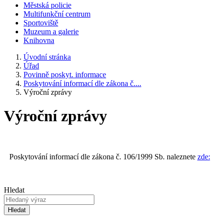
Městská policie
Multifunkční centrum
Sportoviště
Muzeum a galerie
Knihovna
Úvodní stránka
Úřad
Povinně poskyt. informace
Poskytování informací dle zákona č....
Výroční zprávy
Výroční zprávy
Poskytování informací dle zákona č. 106/1999 Sb. naleznete
zde:
Hledat
Hledat