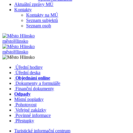
Aktuální zprávy MÚ
Kontakty
Kontakty na MÚ
Seznam subjektů
Seznam osob
město
Hlinsko
město
Hlinsko
​​
Úřední hodiny
​​
Úřední deska
​​
Objednání online
​​
Dokumenty a formuláře
Finanční dokumenty
Odpady
Místní poplatky
​​
Pohotovost
​​
Veřejné zakázky
​​
Povinné informace
​​
Přestupky
Turistické informační centrum