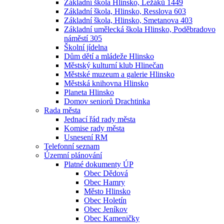
Základní škola Hlinsko, Ležáků 1449
Základní škola, Hlinsko, Resslova 603
Základní škola, Hlinsko, Smetanova 403
Základní umělecká škola Hlinsko, Poděbradovo
náměstí 305
Školní jídelna
Dům dětí a mládeže Hlinsko
Městský kulturní klub Hlinečan
Městské muzeum a galerie Hlinsko
Městská knihovna Hlinsko
Planeta Hlinsko
Domov seniorů Drachtinka
Rada města
Jednací řád rady města
Komise rady města
Usnesení RM
Telefonní seznam
Územní plánování
Platné dokumenty ÚP
Obec Dědová
Obec Hamry
Město Hlinsko
Obec Holetín
Obec Jeníkov
Obec Kameničky