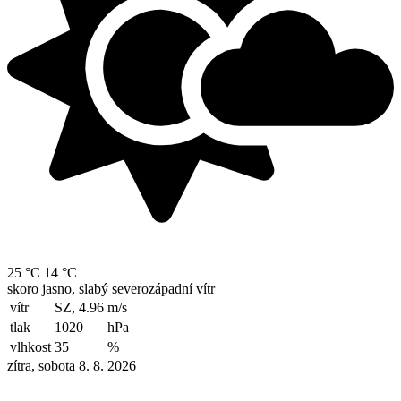
25 °C
14 °C
skoro jasno, slabý severozápadní vítr
vítr
SZ, 4.96
m/s
tlak
1020
hPa
vlhkost
35
%
zítra, sobota 8. 8. 2026