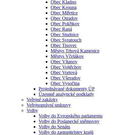
Obec Kladno
Obec Krouna
Obec Miřetice
Obec Otradov
Obec Pokřikov
Obec Raná
Obec Studnice
Obec Svratouch
Obec Tisovec
Městys Trhová Kamenice
Městys Včelákov
Obec Vítanov
Obec Vojtěchov
Obec Vortová
Obec Všeradov
Obec Vysočina
Projednávané dokumenty ÚP
Územně analytické podklady
Veřejné zakázky
Veřejnoprávní smlouvy
Volby
Volby do Evropského parlamentu
Volby do Poslanecké sněmovny
Volby do Senátu
Volby do zastupitelstev krajů