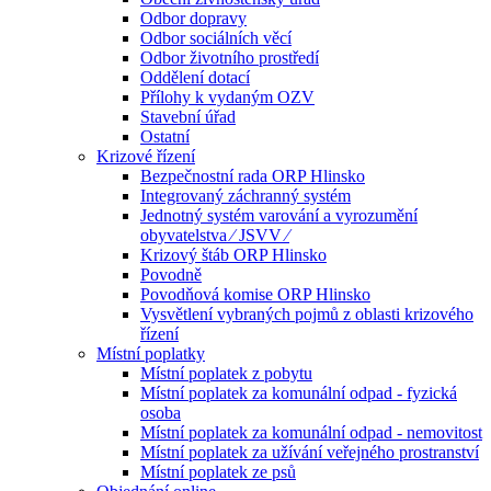
Odbor dopravy
Odbor sociálních věcí
Odbor životního prostředí
Oddělení dotací
Přílohy k vydaným OZV
Stavební úřad
Ostatní
Krizové řízení
Bezpečnostní rada ORP Hlinsko
Integrovaný záchranný systém
Jednotný systém varování a vyrozumění
obyvatelstva ⁄ JSVV ⁄
Krizový štáb ORP Hlinsko
Povodně
Povodňová komise ORP Hlinsko
Vysvětlení vybraných pojmů z oblasti krizového
řízení
Místní poplatky
Místní poplatek z pobytu
Místní poplatek za komunální odpad - fyzická
osoba
Místní poplatek za komunální odpad - nemovitost
Místní poplatek za užívání veřejného prostranství
Místní poplatek ze psů