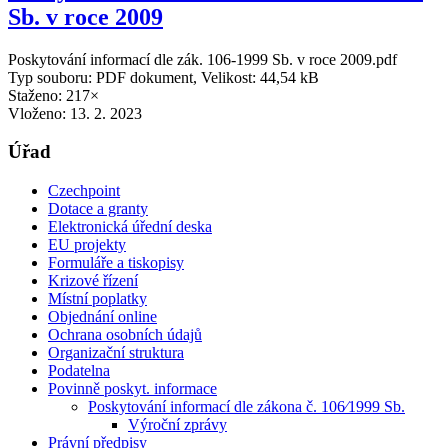
Sb. v roce 2009
Poskytování informací dle zák. 106-1999 Sb. v roce 2009.pdf
Typ souboru: PDF dokument, Velikost: 44,54 kB
Staženo: 217×
Vloženo:
13. 2. 2023
Úřad
Czechpoint
Dotace a granty
Elektronická úřední deska
EU projekty
Formuláře a tiskopisy
Krizové řízení
Místní poplatky
Objednání online
Ochrana osobních údajů
Organizační struktura
Podatelna
Povinně poskyt. informace
Poskytování informací dle zákona č. 106⁄1999 Sb.
Výroční zprávy
Právní předpisy