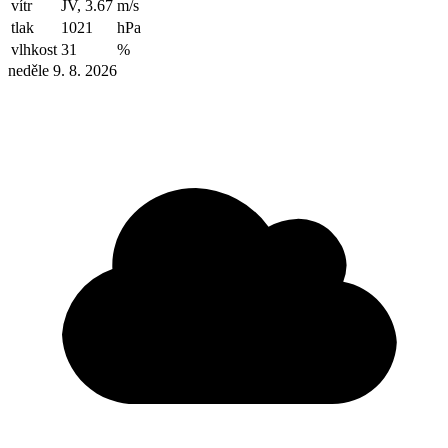
vítr
JV, 3.67
m/s
tlak
1021
hPa
vlhkost
31
%
neděle 9. 8. 2026