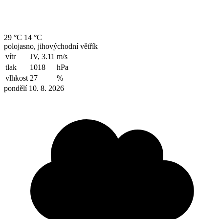
29 °C
14 °C
polojasno, jihovýchodní větřík
vítr
JV, 3.11
m/s
tlak
1018
hPa
vlhkost
27
%
pondělí 10. 8. 2026