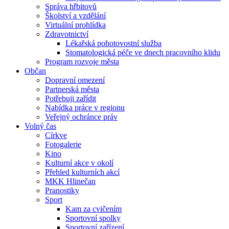
Správa hřbitovů
Školství a vzdělání
Virtuální prohlídka
Zdravotnictví
Lékařská pohotovostní služba
Stomatologická péče ve dnech pracovního klidu
Program rozvoje města
Občan
Dopravní omezení
Partnerská města
Potřebuji zařídit
Nabídka práce v regionu
Veřejný ochránce práv
Volný čas
Církve
Fotogalerie
Kino
Kulturní akce v okolí
Přehled kulturních akcí
MKK Hlinečan
Pranostiky
Sport
Kam za cvičením
Sportovní spolky
Sportovní zařízení