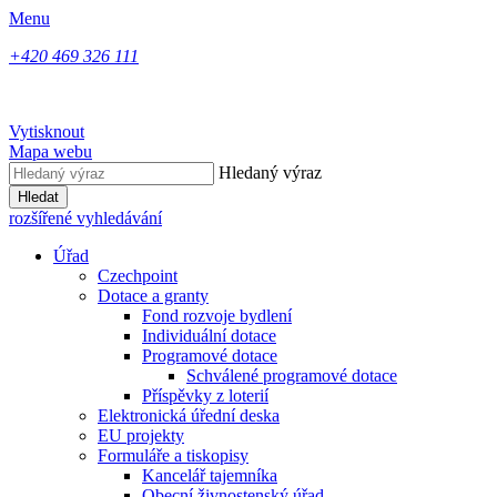
Menu
+420 469 326 111
Vytisknout
Mapa webu
Hledaný výraz
Hledat
rozšířené vyhledávání
Úřad
Czechpoint
Dotace a granty
Fond rozvoje bydlení
Individuální dotace
Programové dotace
Schválené programové dotace
Příspěvky z loterií
Elektronická úřední deska
EU projekty
Formuláře a tiskopisy
Kancelář tajemníka
Obecní živnostenský úřad