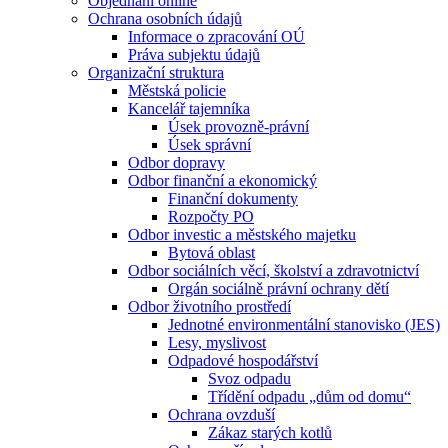
Objednání online
Ochrana osobních údajů
Informace o zpracování OÚ
Práva subjektu údajů
Organizační struktura
Městská policie
Kancelář tajemníka
Úsek provozně-právní
Úsek správní
Odbor dopravy
Odbor finanční a ekonomický
Finanční dokumenty
Rozpočty PO
Odbor investic a městského majetku
Bytová oblast
Odbor sociálních věcí, školství a zdravotnictví
Orgán sociálně právní ochrany dětí
Odbor životního prostředí
Jednotné environmentální stanovisko (JES)
Lesy, myslivost
Odpadové hospodářství
Svoz odpadu
Třídění odpadu „dům od domu“
Ochrana ovzduší
Zákaz starých kotlů