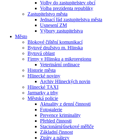
Volby do zastupitelstev obcí
Volba prezidenta republiky
Zastupitelstvo města
Jednací řád zastupitelstva města
Usnesení ZM
Výbory zastupitelstva
Město
Blokové čištění komunikací
Bytové družstvo m. Hlinska
Bytová oblast
Firmy v Hlinsku a mikroregionu
Veterinární ordinace
Historie města
Hlinecké noviny
Archiv Hlineckých novin
Hlinecké TAXI
Jarmarky a trhy
Městská policie
Aktuality z denní činnosti
Fotogalerie
Prevence kriminality
Přehled činnosti
Stacionární⁄úsekové měřiče
Základní činnost
Ztráty a nálezy