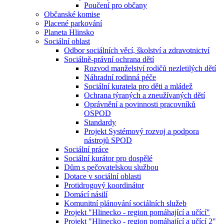
Poučení pro občany
Občanské komise
Placené parkování
Planeta Hlinsko
Sociální oblast
Odbor sociálních věcí, školství a zdravotnictví
Sociálně-právní ochrana dětí
Rozvod manželství rodičů nezletilých dětí
Náhradní rodinná péče
Sociální kuratela pro děti a mládež
Ochrana týraných a zneužívaných dětí
Oprávnění a povinnosti pracovníků
OSPOD
Standardy
Projekt Systémový rozvoj a podpora
nástrojů SPOD
Sociální práce
Sociální kurátor pro dospělé
Dům s pečovatelskou službou
Dotace v sociální oblasti
Protidrogový koordinátor
Domácí násilí
Komunitní plánování sociálních služeb
Projekt "Hlinecko - region pomáhající a učící"
Projekt "Hlinecko - region pomáhající a učící 2"