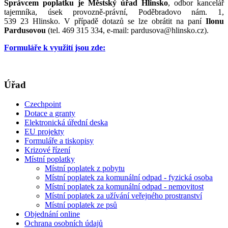
Správcem poplatku je Městský úřad Hlinsko
, odbor kancelář
tajemníka, úsek provozně-právní, Poděbradovo nám. 1,
539 23 Hlinsko. V případě dotazů se lze obrátit na paní
Ilonu
Pardusovou
(tel. 469 315 334, e-mail: pardusova@hlinsko.cz).
Formuláře k využití jsou zde:
Úřad
Czechpoint
Dotace a granty
Elektronická úřední deska
EU projekty
Formuláře a tiskopisy
Krizové řízení
Místní poplatky
Místní poplatek z pobytu
Místní poplatek za komunální odpad - fyzická osoba
Místní poplatek za komunální odpad - nemovitost
Místní poplatek za užívání veřejného prostranství
Místní poplatek ze psů
Objednání online
Ochrana osobních údajů