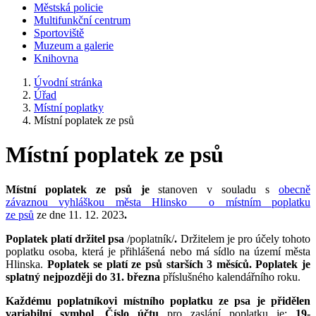
Městská policie
Multifunkční centrum
Sportoviště
Muzeum a galerie
Knihovna
Úvodní stránka
Úřad
Místní poplatky
Místní poplatek ze psů
Místní poplatek ze psů
Místní poplatek ze psů je
stanoven v souladu s
obecně
závaznou vyhláškou města Hlinsko o místním poplatku
ze psů
ze dne 11. 12. 2023
.
Poplatek platí držitel psa
/poplatník/
.
Držitelem je pro účely tohoto
poplatku osoba, která je přihlášená nebo má sídlo na území města
Hlinska.
Poplatek se platí ze psů starších 3 měsíců. Poplatek je
splatný nejpozději do 31. března
příslušného kalendářního roku.
Každému poplatníkovi místního poplatku ze psa je přidělen
variabilní symbol
.
Číslo účtu
pro zaslání poplatku je:
19-