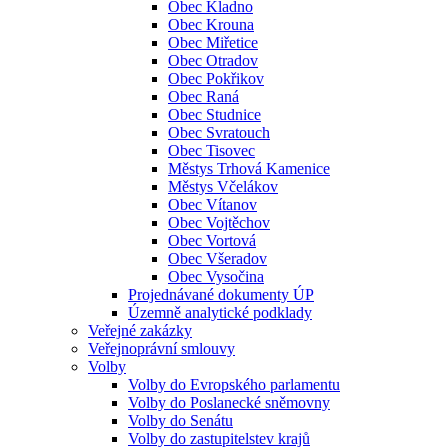
Obec Kladno
Obec Krouna
Obec Miřetice
Obec Otradov
Obec Pokřikov
Obec Raná
Obec Studnice
Obec Svratouch
Obec Tisovec
Městys Trhová Kamenice
Městys Včelákov
Obec Vítanov
Obec Vojtěchov
Obec Vortová
Obec Všeradov
Obec Vysočina
Projednávané dokumenty ÚP
Územně analytické podklady
Veřejné zakázky
Veřejnoprávní smlouvy
Volby
Volby do Evropského parlamentu
Volby do Poslanecké sněmovny
Volby do Senátu
Volby do zastupitelstev krajů