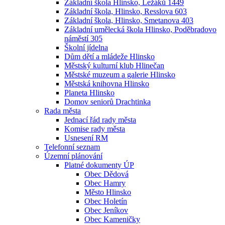
Základní škola Hlinsko, Ležáků 1449
Základní škola, Hlinsko, Resslova 603
Základní škola, Hlinsko, Smetanova 403
Základní umělecká škola Hlinsko, Poděbradovo
náměstí 305
Školní jídelna
Dům dětí a mládeže Hlinsko
Městský kulturní klub Hlinečan
Městské muzeum a galerie Hlinsko
Městská knihovna Hlinsko
Planeta Hlinsko
Domov seniorů Drachtinka
Rada města
Jednací řád rady města
Komise rady města
Usnesení RM
Telefonní seznam
Územní plánování
Platné dokumenty ÚP
Obec Dědová
Obec Hamry
Město Hlinsko
Obec Holetín
Obec Jeníkov
Obec Kameničky