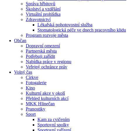
Správa hřbitovů
Školství a vzdělání
Virtuální prohlídka
Zdravotnictví
Lékařská pohotovostní služba
Stomatologická péče ve dnech pracovního klidu
Program rozvoje města
Občan
Dopravní omezení
Partnerská města
Potřebuji zařídit
Nabídka práce v regionu
Veřejný ochránce práv
Volný čas
Církve
Fotogalerie
Kino
Kulturní akce v okolí
Přehled kulturních akcí
MKK Hlinečan
Pranostiky
Sport
Kam za cvičením
Sportovní spolky
Sportovní zařízení