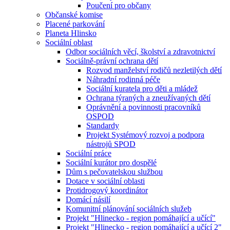
Poučení pro občany
Občanské komise
Placené parkování
Planeta Hlinsko
Sociální oblast
Odbor sociálních věcí, školství a zdravotnictví
Sociálně-právní ochrana dětí
Rozvod manželství rodičů nezletilých dětí
Náhradní rodinná péče
Sociální kuratela pro děti a mládež
Ochrana týraných a zneužívaných dětí
Oprávnění a povinnosti pracovníků
OSPOD
Standardy
Projekt Systémový rozvoj a podpora
nástrojů SPOD
Sociální práce
Sociální kurátor pro dospělé
Dům s pečovatelskou službou
Dotace v sociální oblasti
Protidrogový koordinátor
Domácí násilí
Komunitní plánování sociálních služeb
Projekt "Hlinecko - region pomáhající a učící"
Projekt "Hlinecko - region pomáhající a učící 2"