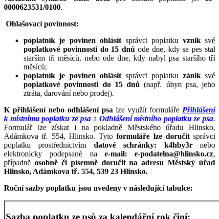
0000623531/0100
.
Ohlašovací povinnost:
poplatník je povinen
ohlásit
správci poplatku
vznik
své
poplatkové povinnosti do 15 dnů
ode dne, kdy se pes stal
starším tří měsíců, nebo ode dne, kdy nabyl psa staršího tří
měsíců;
poplatník je povinen
ohlásit
správci poplatku
zánik
své
poplatkové povinnosti
do 15 dnů
(např. úhyn psa, jeho
ztráta, darování nebo prodej).
K přihlášení nebo odhlášení psa
lze využít formuláře
Přihlášení
k místnímu poplatku ze psa
a
Odhlášení místního poplatku ze psa
.
Formulář lze získat i na pokladně Městského úřadu Hlinsko,
Adámkova tř. 554, Hlinsko. Tyto
formuláře lze doručit
správci
poplatku prostřednictvím
datové schránky: k4hby3r
nebo
elektronicky podepsané na
e-mail: e-podatelna@hlinsko.cz
,
případně
osobně či písemně doručit na adresu Městský úřad
Hlinsko, Adámkova tř. 554, 539 23 Hlinsko.
Roční sazby poplatku jsou uvedeny v následující tabulce:
Sazba poplatku ze psů za kalendářní rok činí: