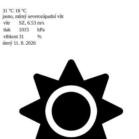
31 °C
18 °C
jasno, mírný severozápadní vítr
vítr
SZ, 6.53
m/s
tlak
1015
hPa
vlhkost
31
%
úterý 11. 8. 2026