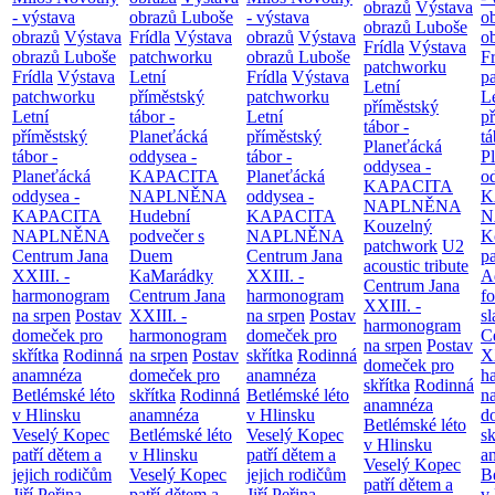
obrazů
Výstava
- výstava
obrazů Luboše
- výstava
o
obrazů Luboše
obrazů
Výstava
Frídla
Výstava
obrazů
Výstava
o
Frídla
Výstava
obrazů Luboše
patchworku
obrazů Luboše
Fr
patchworku
Frídla
Výstava
Letní
Frídla
Výstava
p
Letní
patchworku
příměstský
patchworku
L
příměstský
Letní
tábor -
Letní
p
tábor -
příměstský
Planeťácká
příměstský
tá
Planeťácká
tábor -
oddysea -
tábor -
P
oddysea -
Planeťácká
KAPACITA
Planeťácká
o
KAPACITA
oddysea -
NAPLNĚNA
oddysea -
K
NAPLNĚNA
KAPACITA
Hudební
KAPACITA
N
Kouzelný
NAPLNĚNA
podvečer s
NAPLNĚNA
K
patchwork
U2
Centrum Jana
Duem
Centrum Jana
p
acoustic tribute
XXIII. -
KaMarádky
XXIII. -
A
Centrum Jana
harmonogram
Centrum Jana
harmonogram
fo
XXIII. -
na srpen
Postav
XXIII. -
na srpen
Postav
sl
harmonogram
domeček pro
harmonogram
domeček pro
C
na srpen
Postav
skřítka
Rodinná
na srpen
Postav
skřítka
Rodinná
XX
domeček pro
anamnéza
domeček pro
anamnéza
h
skřítka
Rodinná
Betlémské léto
skřítka
Rodinná
Betlémské léto
n
anamnéza
v Hlinsku
anamnéza
v Hlinsku
d
Betlémské léto
Veselý Kopec
Betlémské léto
Veselý Kopec
sk
v Hlinsku
patří dětem a
v Hlinsku
patří dětem a
a
Veselý Kopec
jejich rodičům
Veselý Kopec
jejich rodičům
B
patří dětem a
Jiří Peřina -
patří dětem a
Jiří Peřina -
v