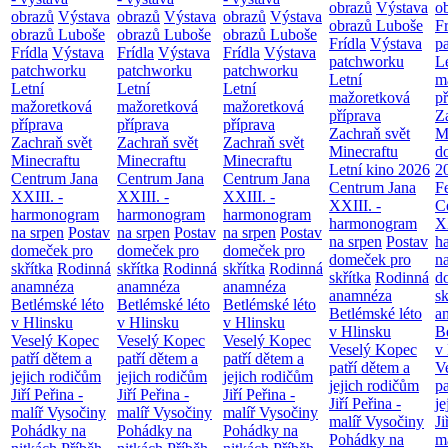
obrazů
Výstava
o
obrazů
Výstava
obrazů
Výstava
obrazů
Výstava
obrazů Luboše
Fr
obrazů Luboše
obrazů Luboše
obrazů Luboše
Frídla
Výstava
p
Frídla
Výstava
Frídla
Výstava
Frídla
Výstava
patchworku
L
patchworku
patchworku
patchworku
Letní
m
Letní
Letní
Letní
mažoretková
př
mažoretková
mažoretková
mažoretková
příprava
Z
příprava
příprava
příprava
Zachraň svět
M
Zachraň svět
Zachraň svět
Zachraň svět
Minecraftu
d
Minecraftu
Minecraftu
Minecraftu
Letní kino 2026
2
Centrum Jana
Centrum Jana
Centrum Jana
Centrum Jana
F
XXIII. -
XXIII. -
XXIII. -
XXIII. -
C
harmonogram
harmonogram
harmonogram
harmonogram
XX
na srpen
Postav
na srpen
Postav
na srpen
Postav
na srpen
Postav
h
domeček pro
domeček pro
domeček pro
domeček pro
n
skřítka
Rodinná
skřítka
Rodinná
skřítka
Rodinná
skřítka
Rodinná
d
anamnéza
anamnéza
anamnéza
anamnéza
sk
Betlémské léto
Betlémské léto
Betlémské léto
Betlémské léto
a
v Hlinsku
v Hlinsku
v Hlinsku
v Hlinsku
B
Veselý Kopec
Veselý Kopec
Veselý Kopec
Veselý Kopec
v
patří dětem a
patří dětem a
patří dětem a
patří dětem a
V
jejich rodičům
jejich rodičům
jejich rodičům
jejich rodičům
pa
Jiří Peřina -
Jiří Peřina -
Jiří Peřina -
Jiří Peřina -
je
malíř Vysočiny
malíř Vysočiny
malíř Vysočiny
malíř Vysočiny
Ji
Pohádky na
Pohádky na
Pohádky na
Pohádky na
m