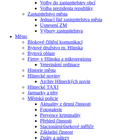
Volby do zastupitelstev obcí
Volba prezidenta republiky
Zastupitelstvo města
Jednací řád zastupitelstva města
Usnesení ZM
Výbory zastupitelstva
Město
Blokové čištění komunikací
Bytové družstvo m. Hlinska
Bytová oblast
Firmy v Hlinsku a mikroregionu
Veterinární ordinace
Historie města
Hlinecké noviny
Archiv Hlineckých novin
Hlinecké TAXI
Jarmarky a trhy
Městská policie
Aktuality z denní činnosti
Fotogalerie
Prevence kriminality
Přehled činnosti
Stacionární⁄úsekové měřiče
Základní činnost
Ztráty a nálezy