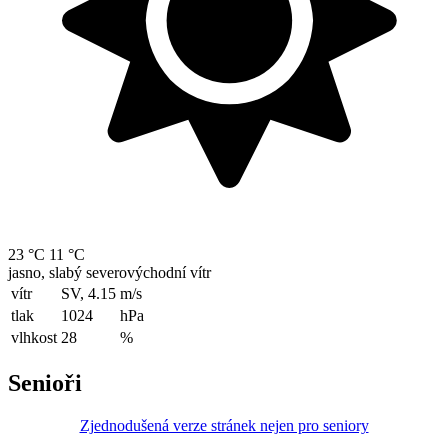
23 °C
11 °C
jasno, slabý severovýchodní vítr
vítr
SV, 4.15
m/s
tlak
1024
hPa
vlhkost
28
%
Senioři
Zjednodušená verze stránek nejen pro seniory