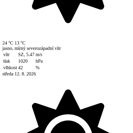
24 °C
13 °C
jasno, mírný severozápadní vítr
vítr
SZ, 5.47
m/s
tlak
1020
hPa
vlhkost
42
%
středa 12. 8. 2026