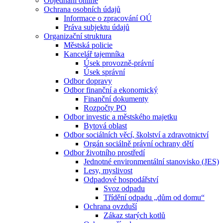
Objednání online
Ochrana osobních údajů
Informace o zpracování OÚ
Práva subjektu údajů
Organizační struktura
Městská policie
Kancelář tajemníka
Úsek provozně-právní
Úsek správní
Odbor dopravy
Odbor finanční a ekonomický
Finanční dokumenty
Rozpočty PO
Odbor investic a městského majetku
Bytová oblast
Odbor sociálních věcí, školství a zdravotnictví
Orgán sociálně právní ochrany dětí
Odbor životního prostředí
Jednotné environmentální stanovisko (JES)
Lesy, myslivost
Odpadové hospodářství
Svoz odpadu
Třídění odpadu „dům od domu“
Ochrana ovzduší
Zákaz starých kotlů