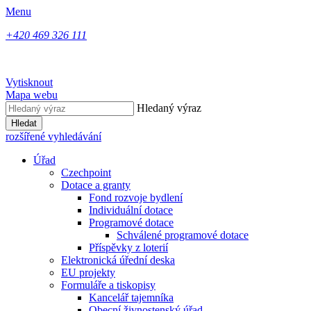
Menu
+420 469 326 111
Vytisknout
Mapa webu
Hledaný výraz
Hledat
rozšířené vyhledávání
Úřad
Czechpoint
Dotace a granty
Fond rozvoje bydlení
Individuální dotace
Programové dotace
Schválené programové dotace
Příspěvky z loterií
Elektronická úřední deska
EU projekty
Formuláře a tiskopisy
Kancelář tajemníka
Obecní živnostenský úřad