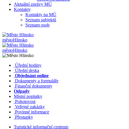
Aktuální zprávy MÚ
Kontakty
Kontakty na MÚ
Seznam subjektů
Seznam osob
město
Hlinsko
město
Hlinsko
​​
Úřední hodiny
​​
Úřední deska
​​
Objednání online
​​
Dokumenty a formuláře
Finanční dokumenty
Odpady
Místní poplatky
​​
Pohotovost
​​
Veřejné zakázky
​​
Povinné informace
​​
Přestupky
Turistické informační centrum