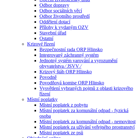
Odbor dopravy
Odbor sociálních věcí
Odbor životního prostředí
Oddělení dotací
Přílohy k vydaným OZV
Stavební úřad
Ostatní
Krizové řízení
Bezpečnostní rada ORP Hlinsko
Integrovaný záchranný systém
Jednotný systém varování a vyrozumění
obyvatelstva ⁄ JSVV ⁄
Krizový štáb ORP Hlinsko
Povodně
Povodňová komise ORP Hlinsko
Vysvětlení vybraných pojmů z oblasti krizového
řízení
Místní poplatky
Místní poplatek z pobytu
Místní poplatek za komunální odpad - fyzická
osoba
Místní poplatek za komunální odpad - nemovitost
Místní poplatek za užívání veřejného prostranství
Místní poplatek ze psů