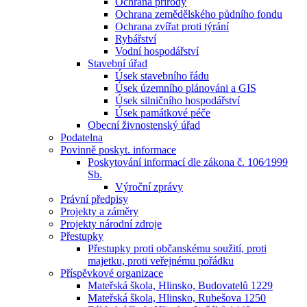
Ochrana přírody
Ochrana zemědělského půdního fondu
Ochrana zvířat proti týrání
Rybářství
Vodní hospodářství
Stavební úřad
Úsek stavebního řádu
Úsek územního plánováni a GIS
Úsek silničního hospodářství
Úsek památkové péče
Obecní živnostenský úřad
Podatelna
Povinně poskyt. informace
Poskytování informací dle zákona č. 106⁄1999
Sb.
Výroční zprávy
Právní předpisy
Projekty a záměry
Projekty národní zdroje
Přestupky
Přestupky proti občanskému soužití, proti
majetku, proti veřejnému pořádku
Příspěvkové organizace
Mateřská škola, Hlinsko, Budovatelů 1229
Mateřská škola, Hlinsko, Rubešova 1250