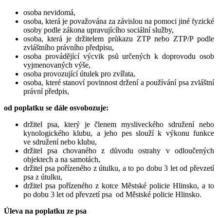
osoba nevidomá,
osoba, která je považována za závislou na pomoci jiné fyzické
osoby podle zákona upravujícího sociální služby,
osoba, která je držitelem průkazu ZTP nebo ZTP/P podle
zvláštního právního předpisu,
osoba provádějící výcvik psů určených k doprovodu osob
vyjmenovaných výše,
osoba provozující útulek pro zvířata,
osoba, které stanoví povinnost držení a používání psa zvláštní
právní předpis,
od poplatku se dále osvobozuje:
držitel psa, který je členem mysliveckého sdružení nebo
kynologického klubu, a jeho pes slouží k výkonu funkce
ve sdružení nebo klubu,
držitel psa chovaného z důvodu ostrahy v odloučených
objektech a na samotách,
držitel psa pořízeného z útulku, a to po dobu 3 let od převzetí
psa z útulku,
držitel psa pořízeného z kotce Městské policie Hlinsko, a to
po dobu 3 let od převzetí psa od Městské policie Hlinsko.
Úleva na poplatku ze psa