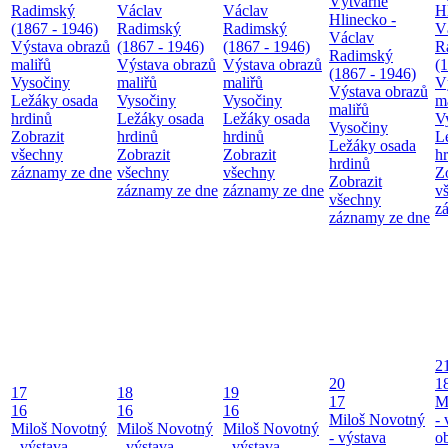
Výtvarné
Radimský
Václav
Václav
H
Hlinecko -
(1867 - 1946)
Radimský
Radimský
V
Václav
Výstava obrazů
(1867 - 1946)
(1867 - 1946)
R
Radimský
maliřů
Výstava obrazů
Výstava obrazů
(
(1867 - 1946)
Vysočiny
maliřů
maliřů
V
Výstava obrazů
Ležáky osada
Vysočiny
Vysočiny
m
maliřů
hrdinů
Ležáky osada
Ležáky osada
V
Vysočiny
Zobrazit
hrdinů
hrdinů
L
Ležáky osada
všechny
Zobrazit
Zobrazit
h
hrdinů
záznamy ze dne
všechny
všechny
Z
Zobrazit
záznamy ze dne
záznamy ze dne
v
všechny
z
záznamy ze dne
2
20
1
17
18
19
17
M
16
16
16
Miloš Novotný
- 
Miloš Novotný
Miloš Novotný
Miloš Novotný
- výstava
o
- výstava
- výstava
- výstava