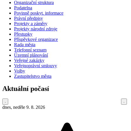
Organizační struktura
Podatelna
Povinně poskyt. informace
Právní předpisy
Projekty a záměry
Projekty národní zdroje
Přestupky
Příspěvkové organizace
Rada města
Telefonní seznam
Územní plánování
Veřejné zakázky
Veřejnoprávní smlouvy
Volby
Zastupitelstvo města
Aktuální počasí
dnes, neděle 9. 8. 2026