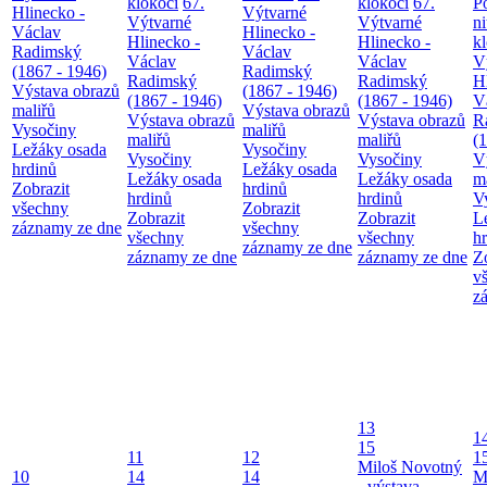
klokočí
67.
klokočí
67.
P
Hlinecko -
Výtvarné
Výtvarné
Výtvarné
n
Václav
Hlinecko -
Hlinecko -
Hlinecko -
k
Radimský
Václav
Václav
Václav
V
(1867 - 1946)
Radimský
Radimský
Radimský
H
Výstava obrazů
(1867 - 1946)
(1867 - 1946)
(1867 - 1946)
V
maliřů
Výstava obrazů
Výstava obrazů
Výstava obrazů
R
Vysočiny
maliřů
maliřů
maliřů
(
Ležáky osada
Vysočiny
Vysočiny
Vysočiny
V
hrdinů
Ležáky osada
Ležáky osada
Ležáky osada
m
Zobrazit
hrdinů
hrdinů
hrdinů
V
všechny
Zobrazit
Zobrazit
Zobrazit
L
záznamy ze dne
všechny
všechny
všechny
h
záznamy ze dne
záznamy ze dne
záznamy ze dne
Z
v
z
13
1
15
11
12
1
Miloš Novotný
10
14
14
M
- výstava