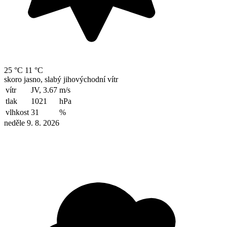
25 °C
11 °C
skoro jasno, slabý jihovýchodní vítr
vítr
JV, 3.67
m/s
tlak
1021
hPa
vlhkost
31
%
neděle 9. 8. 2026