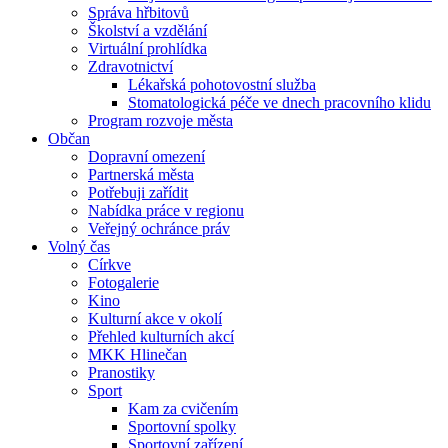
Správa hřbitovů
Školství a vzdělání
Virtuální prohlídka
Zdravotnictví
Lékařská pohotovostní služba
Stomatologická péče ve dnech pracovního klidu
Program rozvoje města
Občan
Dopravní omezení
Partnerská města
Potřebuji zařídit
Nabídka práce v regionu
Veřejný ochránce práv
Volný čas
Církve
Fotogalerie
Kino
Kulturní akce v okolí
Přehled kulturních akcí
MKK Hlinečan
Pranostiky
Sport
Kam za cvičením
Sportovní spolky
Sportovní zařízení