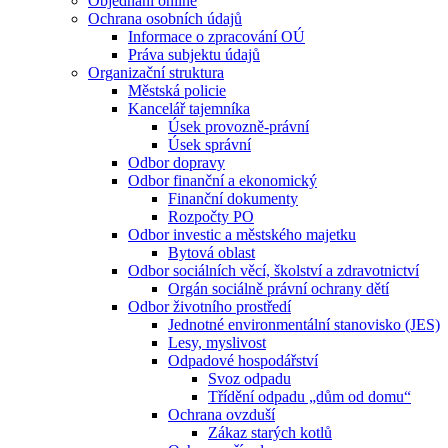
Objednání online
Ochrana osobních údajů
Informace o zpracování OÚ
Práva subjektu údajů
Organizační struktura
Městská policie
Kancelář tajemníka
Úsek provozně-právní
Úsek správní
Odbor dopravy
Odbor finanční a ekonomický
Finanční dokumenty
Rozpočty PO
Odbor investic a městského majetku
Bytová oblast
Odbor sociálních věcí, školství a zdravotnictví
Orgán sociálně právní ochrany dětí
Odbor životního prostředí
Jednotné environmentální stanovisko (JES)
Lesy, myslivost
Odpadové hospodářství
Svoz odpadu
Třídění odpadu „dům od domu“
Ochrana ovzduší
Zákaz starých kotlů