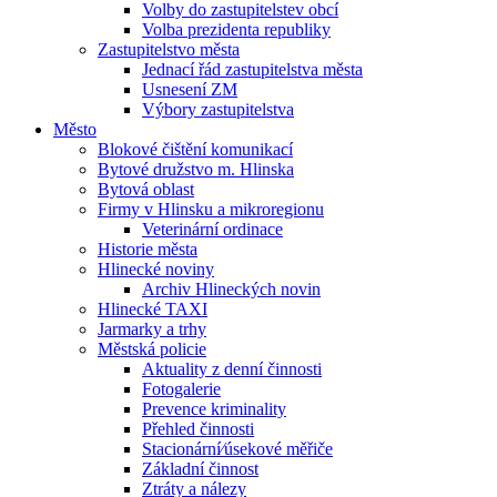
Volby do zastupitelstev obcí
Volba prezidenta republiky
Zastupitelstvo města
Jednací řád zastupitelstva města
Usnesení ZM
Výbory zastupitelstva
Město
Blokové čištění komunikací
Bytové družstvo m. Hlinska
Bytová oblast
Firmy v Hlinsku a mikroregionu
Veterinární ordinace
Historie města
Hlinecké noviny
Archiv Hlineckých novin
Hlinecké TAXI
Jarmarky a trhy
Městská policie
Aktuality z denní činnosti
Fotogalerie
Prevence kriminality
Přehled činnosti
Stacionární⁄úsekové měřiče
Základní činnost
Ztráty a nálezy