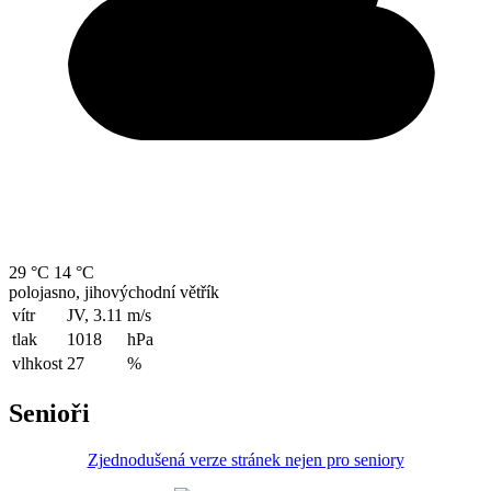
29 °C
14 °C
polojasno, jihovýchodní větřík
vítr
JV, 3.11
m/s
tlak
1018
hPa
vlhkost
27
%
Senioři
Zjednodušená verze stránek nejen pro seniory