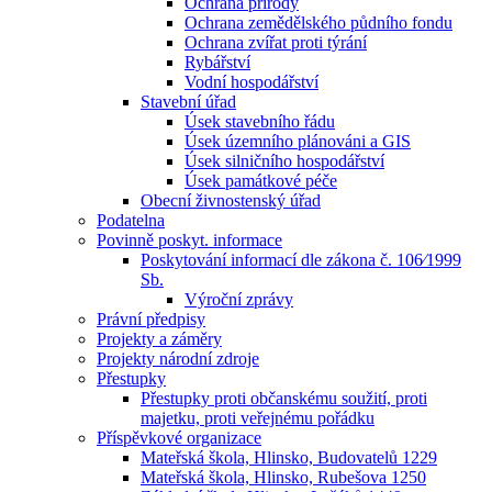
Ochrana přírody
Ochrana zemědělského půdního fondu
Ochrana zvířat proti týrání
Rybářství
Vodní hospodářství
Stavební úřad
Úsek stavebního řádu
Úsek územního plánováni a GIS
Úsek silničního hospodářství
Úsek památkové péče
Obecní živnostenský úřad
Podatelna
Povinně poskyt. informace
Poskytování informací dle zákona č. 106⁄1999
Sb.
Výroční zprávy
Právní předpisy
Projekty a záměry
Projekty národní zdroje
Přestupky
Přestupky proti občanskému soužití, proti
majetku, proti veřejnému pořádku
Příspěvkové organizace
Mateřská škola, Hlinsko, Budovatelů 1229
Mateřská škola, Hlinsko, Rubešova 1250