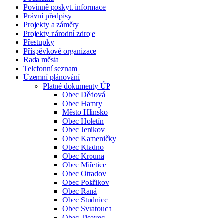
Povinně poskyt. informace
Právní předpisy
Projekty a záměry
Projekty národní zdroje
Přestupky
Příspěvkové organizace
Rada města
Telefonní seznam
Územní plánování
Platné dokumenty ÚP
Obec Dědová
Obec Hamry
Město Hlinsko
Obec Holetín
Obec Jeníkov
Obec Kameničky
Obec Kladno
Obec Krouna
Obec Miřetice
Obec Otradov
Obec Pokřikov
Obec Raná
Obec Studnice
Obec Svratouch
Obec Tisovec