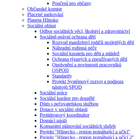
Poučení pro občany
Občanské komise
Placené parkování
Planeta Hlinsko
Sociální oblast
Odbor sociálních věcí, školství a zdravotnictví
Sociálně-právní ochrana dětí
Rozvod manželství rodičů nezletilých dětí
Náhradní rodinná péče
Sociální kuratela pro děti a mládež
Ochrana týraných a zneužívaných dětí
Oprávnění a povinnosti pracovníků
OSPOD
Standardy
Projekt Systémový rozvoj a podpora
nástrojů SPOD
Sociální práce
Sociální kurátor pro dospělé
Dům s pečovatelskou službou
Dotace v sociální oblasti
Protidrogový koordinátor
Domácí násilí
Komunitní plánování sociálních služeb
Projekt "Hlinecko - region pomáhající a učící"
Projekt "Hlinecko - region pomáhající a učící 2"