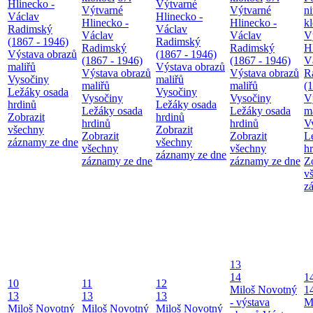
Hlinecko -
Výtvarné
Výtvarné
Výtvarné
n
Václav
Hlinecko -
Hlinecko -
Hlinecko -
k
Radimský
Václav
Václav
Václav
V
(1867 - 1946)
Radimský
Radimský
Radimský
H
Výstava obrazů
(1867 - 1946)
(1867 - 1946)
(1867 - 1946)
V
maliřů
Výstava obrazů
Výstava obrazů
Výstava obrazů
R
Vysočiny
maliřů
maliřů
maliřů
(
Ležáky osada
Vysočiny
Vysočiny
Vysočiny
V
hrdinů
Ležáky osada
Ležáky osada
Ležáky osada
m
Zobrazit
hrdinů
hrdinů
hrdinů
V
všechny
Zobrazit
Zobrazit
Zobrazit
L
záznamy ze dne
všechny
všechny
všechny
h
záznamy ze dne
záznamy ze dne
záznamy ze dne
Z
v
z
13
14
1
10
11
12
Miloš Novotný
1
13
13
13
- výstava
M
Miloš Novotný
Miloš Novotný
Miloš Novotný