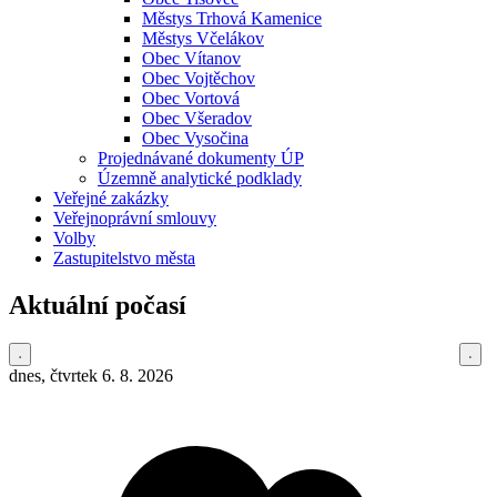
Městys Trhová Kamenice
Městys Včelákov
Obec Vítanov
Obec Vojtěchov
Obec Vortová
Obec Všeradov
Obec Vysočina
Projednávané dokumenty ÚP
Územně analytické podklady
Veřejné zakázky
Veřejnoprávní smlouvy
Volby
Zastupitelstvo města
Aktuální počasí
dnes, čtvrtek 6. 8. 2026