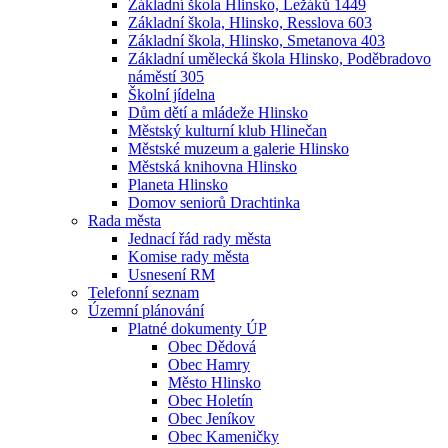
Základní škola Hlinsko, Ležáků 1449
Základní škola, Hlinsko, Resslova 603
Základní škola, Hlinsko, Smetanova 403
Základní umělecká škola Hlinsko, Poděbradovo
náměstí 305
Školní jídelna
Dům dětí a mládeže Hlinsko
Městský kulturní klub Hlinečan
Městské muzeum a galerie Hlinsko
Městská knihovna Hlinsko
Planeta Hlinsko
Domov seniorů Drachtinka
Rada města
Jednací řád rady města
Komise rady města
Usnesení RM
Telefonní seznam
Územní plánování
Platné dokumenty ÚP
Obec Dědová
Obec Hamry
Město Hlinsko
Obec Holetín
Obec Jeníkov
Obec Kameničky