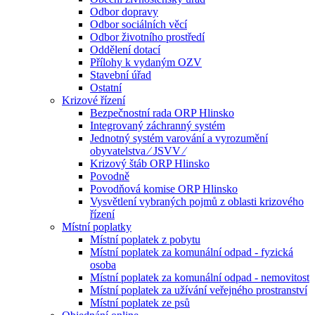
Odbor dopravy
Odbor sociálních věcí
Odbor životního prostředí
Oddělení dotací
Přílohy k vydaným OZV
Stavební úřad
Ostatní
Krizové řízení
Bezpečnostní rada ORP Hlinsko
Integrovaný záchranný systém
Jednotný systém varování a vyrozumění
obyvatelstva ⁄ JSVV ⁄
Krizový štáb ORP Hlinsko
Povodně
Povodňová komise ORP Hlinsko
Vysvětlení vybraných pojmů z oblasti krizového
řízení
Místní poplatky
Místní poplatek z pobytu
Místní poplatek za komunální odpad - fyzická
osoba
Místní poplatek za komunální odpad - nemovitost
Místní poplatek za užívání veřejného prostranství
Místní poplatek ze psů