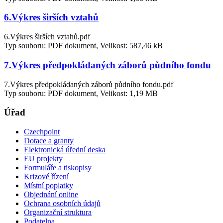
6.Výkres širších vztahů
6.Výkres širších vztahů.pdf
Typ souboru: PDF dokument, Velikost: 587,46 kB
7.Výkres předpokládaných záborů půdního fondu
7.Výkres předpokládaných záborů půdního fondu.pdf
Typ souboru: PDF dokument, Velikost: 1,19 MB
Úřad
Czechpoint
Dotace a granty
Elektronická úřední deska
EU projekty
Formuláře a tiskopisy
Krizové řízení
Místní poplatky
Objednání online
Ochrana osobních údajů
Organizační struktura
Podatelna