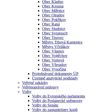
Obec Kladno
Obec Krouna
Obec Miřetice
Obec Otradov
Obec Pokřikov
Obec Raná
Obec Studnice
Obec Svratouch
Obec Tisovec
Městys Trhová Kamenice
Městys Včelákov
Obec Vítanov
Obec Vojtěchov
Obec Vortová
Obec Všeradov
Obec Vysočina
Projednávané dokumenty ÚP
Územně analytické podklady
Veřejné zakázky
Veřejnoprávní smlouvy
Volby
Volby do Evropského parlamentu
Volby do Poslanecké sněmovny
Volby do Senátu
Volby do zastupitelstev krajů