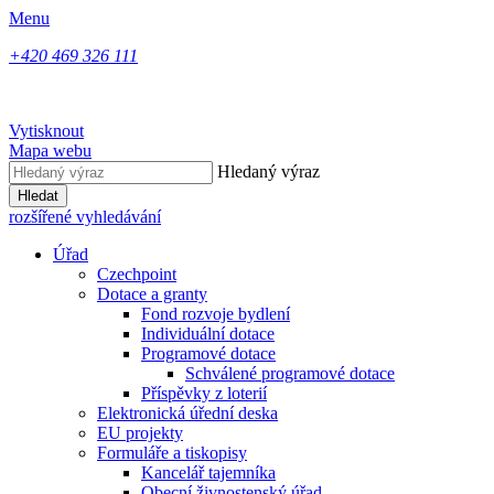
Menu
+420 469 326 111
Vytisknout
Mapa webu
Hledaný výraz
Hledat
rozšířené vyhledávání
Úřad
Czechpoint
Dotace a granty
Fond rozvoje bydlení
Individuální dotace
Programové dotace
Schválené programové dotace
Příspěvky z loterií
Elektronická úřední deska
EU projekty
Formuláře a tiskopisy
Kancelář tajemníka
Obecní živnostenský úřad