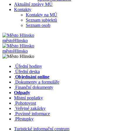
Aktuální zprávy MÚ
Kontakty
Kontakty na MÚ
Seznam subjektů
Seznam osob
město
Hlinsko
město
Hlinsko
​​
Úřední hodiny
​​
Úřední deska
​​
Objednání online
​​
Dokumenty a formuláře
Finanční dokumenty
Odpady
Místní poplatky
​​
Pohotovost
​​
Veřejné zakázky
​​
Povinné informace
​​
Přestupky
Turistické informační centrum