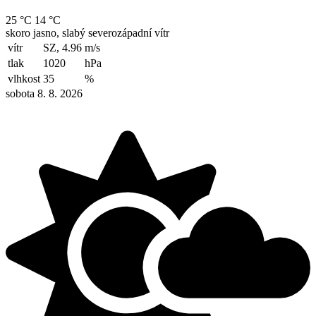
25 °C
14 °C
skoro jasno, slabý severozápadní vítr
vítr
SZ, 4.96
m/s
tlak
1020
hPa
vlhkost
35
%
sobota 8. 8. 2026