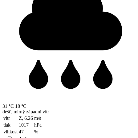
31 °C
18 °C
déšť, mírný západní vítr
vítr
Z, 6.26
m/s
tlak
1017
hPa
vlhkost
47
%