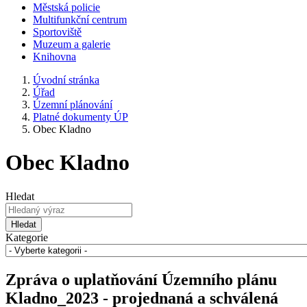
Městská policie
Multifunkční centrum
Sportoviště
Muzeum a galerie
Knihovna
Úvodní stránka
Úřad
Územní plánování
Platné dokumenty ÚP
Obec Kladno
Obec Kladno
Hledat
Hledat
Kategorie
Zpráva o uplatňování Územního plánu
Kladno_2023 - projednaná a schválená