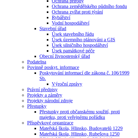
Ochrana přírody
Ochrana zemědělského půdního fondu
Ochrana zvířat proti týrání
Rybářství
Vodní hospodářství
Stavební úřad
Úsek stavebního řádu
Úsek územního plánováni a GIS
Úsek silničního hospodářství
Úsek památkové péče
Obecní živnostenský úřad
Podatelna
Povinně poskyt. informace
Poskytování informací dle zákona č. 106⁄1999
Sb.
Výroční zprávy
Právní předpisy
Projekty a záměry
Projekty národní zdroje
Přestupky
Přestupky proti občanskému soužití, proti
majetku, proti veřejnému pořádku
Příspěvkové organizace
Mateřská škola, Hlinsko, Budovatelů 1229
Mateřská škola, Hlinsko, Rubešova 1250