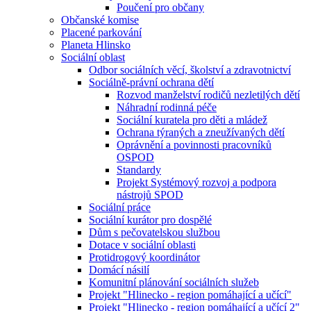
Poučení pro občany
Občanské komise
Placené parkování
Planeta Hlinsko
Sociální oblast
Odbor sociálních věcí, školství a zdravotnictví
Sociálně-právní ochrana dětí
Rozvod manželství rodičů nezletilých dětí
Náhradní rodinná péče
Sociální kuratela pro děti a mládež
Ochrana týraných a zneužívaných dětí
Oprávnění a povinnosti pracovníků
OSPOD
Standardy
Projekt Systémový rozvoj a podpora
nástrojů SPOD
Sociální práce
Sociální kurátor pro dospělé
Dům s pečovatelskou službou
Dotace v sociální oblasti
Protidrogový koordinátor
Domácí násilí
Komunitní plánování sociálních služeb
Projekt "Hlinecko - region pomáhající a učící"
Projekt "Hlinecko - region pomáhající a učící 2"