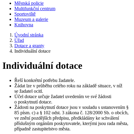
Městská policie
Multifunkční centrum
Sportoviště
Muzeum a galerie
Knihovna
Úvodní stránka
Úřad
Dotace a granty
Individuální dotace
Individuální dotace
Řeší konkrétní potřebu žadatele.
Žádat lze v průběhu celého roku na základě situace, v níž
se žadatel ocitl.
Účel dotace určuje žadatel uvedením ve své žádosti
o poskytnutí dotace.
Žádosti na poskytnutí dotace jsou v souladu s ustanovením §
85 písm. c) a § 102 odst. 3 zákona č. 128/2000 Sb. o obcích,
ve znění pozdějších předpisu, předkládány ke schválení
příslušným orgánům poskytovatele, kterými jsou rada města,
případně zastupitelstvo města.