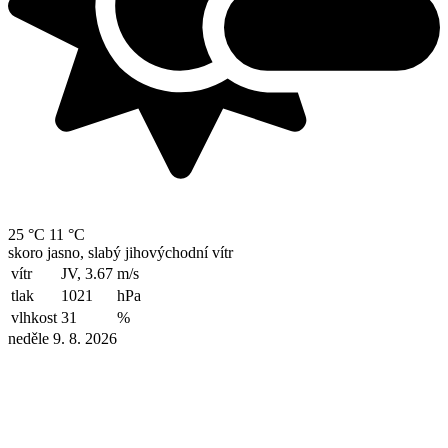
25 °C
11 °C
skoro jasno, slabý jihovýchodní vítr
vítr
JV, 3.67
m/s
tlak
1021
hPa
vlhkost
31
%
neděle 9. 8. 2026