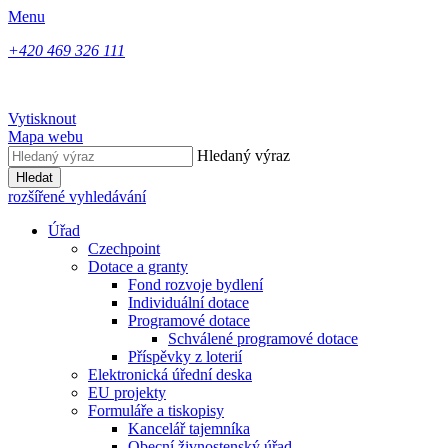
Menu
+420 469 326 111
Vytisknout
Mapa webu
Hledaný výraz
Hledat
rozšířené vyhledávání
Úřad
Czechpoint
Dotace a granty
Fond rozvoje bydlení
Individuální dotace
Programové dotace
Schválené programové dotace
Příspěvky z loterií
Elektronická úřední deska
EU projekty
Formuláře a tiskopisy
Kancelář tajemníka
Obecní živnostenský úřad