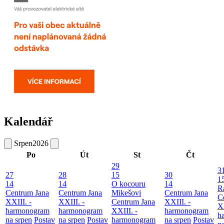
Kalendář
Srpen
2026
Po
Út
St
Čt
29
3
27
28
15
30
1
14
14
O kocouru
14
R
Centrum Jana
Centrum Jana
Mikešovi
Centrum Jana
C
XXIII. -
XXIII. -
Centrum Jana
XXIII. -
XX
harmonogram
harmonogram
XXIII. -
harmonogram
h
na srpen
Postav
na srpen
Postav
harmonogram
na srpen
Postav