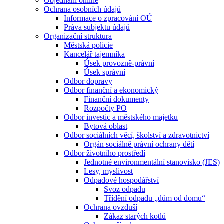
Objednání online
Ochrana osobních údajů
Informace o zpracování OÚ
Práva subjektu údajů
Organizační struktura
Městská policie
Kancelář tajemníka
Úsek provozně-právní
Úsek správní
Odbor dopravy
Odbor finanční a ekonomický
Finanční dokumenty
Rozpočty PO
Odbor investic a městského majetku
Bytová oblast
Odbor sociálních věcí, školství a zdravotnictví
Orgán sociálně právní ochrany dětí
Odbor životního prostředí
Jednotné environmentální stanovisko (JES)
Lesy, myslivost
Odpadové hospodářství
Svoz odpadu
Třídění odpadu „dům od domu“
Ochrana ovzduší
Zákaz starých kotlů