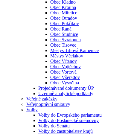
Obec Kladno
Obec Krouna
Obec Miřetice
Obec Otradov
Obec Pokřikov
Obec Raná
Obec Studnice
Obec Svratouch
Obec Tisovec
Městys Trhová Kamenice
Městys Včelákov
Obec Vítanov
Obec Vojtěchov
Obec Vortová
Obec Všeradov
Obec Vysočina
Projednávané dokumenty ÚP
Územně analytické podklady
Veřejné zakázky
Veřejnoprávní smlouvy
Volby
Volby do Evropského parlamentu
Volby do Poslanecké sněmovny
Volby do Senátu
Volby do zastupitelstev krajů