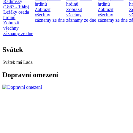
Radimský
hrdinů
hrdinů
hrdinů
h
(1867 - 1946)
Zobrazit
Zobrazit
Zobrazit
Z
Ležáky osada
všechny
všechny
všechny
v
hrdinů
záznamy ze dne
záznamy ze dne
záznamy ze dne
z
Zobrazit
všechny
záznamy ze dne
Svátek
Svátek má
Lada
Dopravní omezení