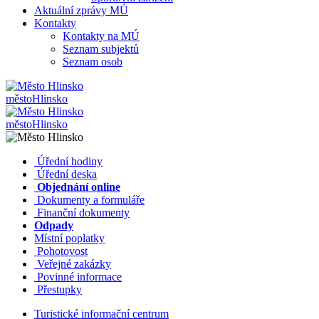
Aktuální zprávy MÚ
Kontakty
Kontakty na MÚ
Seznam subjektů
Seznam osob
město
Hlinsko
město
Hlinsko
​​
Úřední hodiny
​​
Úřední deska
​​
Objednání online
​​
Dokumenty a formuláře
Finanční dokumenty
Odpady
Místní poplatky
​​
Pohotovost
​​
Veřejné zakázky
​​
Povinné informace
​​
Přestupky
Turistické informační centrum