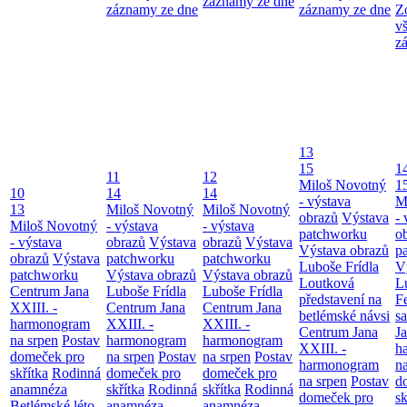
záznamy ze dne
záznamy ze dne
záznamy ze dne
Z
v
z
13
15
1
11
12
Miloš Novotný
1
10
14
14
- výstava
M
13
Miloš Novotný
Miloš Novotný
obrazů
Výstava
- 
Miloš Novotný
- výstava
- výstava
patchworku
o
- výstava
obrazů
Výstava
obrazů
Výstava
Výstava obrazů
p
obrazů
Výstava
patchworku
patchworku
Luboše Frídla
V
patchworku
Výstava obrazů
Výstava obrazů
Loutková
L
Centrum Jana
Luboše Frídla
Luboše Frídla
představení na
F
XXIII. -
Centrum Jana
Centrum Jana
betlémské návsi
s
harmonogram
XXIII. -
XXIII. -
Centrum Jana
Ja
na srpen
Postav
harmonogram
harmonogram
XXIII. -
h
domeček pro
na srpen
Postav
na srpen
Postav
harmonogram
n
skřítka
Rodinná
domeček pro
domeček pro
na srpen
Postav
d
anamnéza
skřítka
Rodinná
skřítka
Rodinná
domeček pro
sk
Betlémské léto
anamnéza
anamnéza