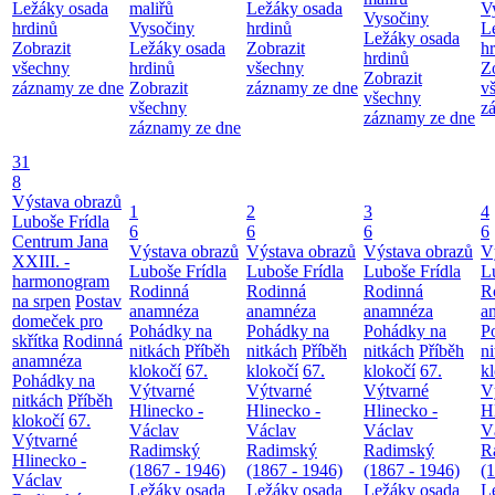
Ležáky osada
maliřů
Ležáky osada
V
Vysočiny
hrdinů
Vysočiny
hrdinů
L
Ležáky osada
Zobrazit
Ležáky osada
Zobrazit
h
hrdinů
všechny
hrdinů
všechny
Z
Zobrazit
záznamy ze dne
Zobrazit
záznamy ze dne
v
všechny
všechny
z
záznamy ze dne
záznamy ze dne
31
8
Výstava obrazů
1
2
3
4
Luboše Frídla
6
6
6
6
Centrum Jana
Výstava obrazů
Výstava obrazů
Výstava obrazů
V
XXIII. -
Luboše Frídla
Luboše Frídla
Luboše Frídla
L
harmonogram
Rodinná
Rodinná
Rodinná
R
na srpen
Postav
anamnéza
anamnéza
anamnéza
a
domeček pro
Pohádky na
Pohádky na
Pohádky na
P
skřítka
Rodinná
nitkách
Příběh
nitkách
Příběh
nitkách
Příběh
n
anamnéza
klokočí
67.
klokočí
67.
klokočí
67.
k
Pohádky na
Výtvarné
Výtvarné
Výtvarné
V
nitkách
Příběh
Hlinecko -
Hlinecko -
Hlinecko -
H
klokočí
67.
Václav
Václav
Václav
V
Výtvarné
Radimský
Radimský
Radimský
R
Hlinecko -
(1867 - 1946)
(1867 - 1946)
(1867 - 1946)
(
Václav
Ležáky osada
Ležáky osada
Ležáky osada
L