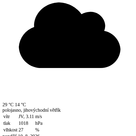
29 °C
14 °C
polojasno, jihovýchodní větřík
vítr
JV, 3.11
m/s
tlak
1018
hPa
vlhkost
27
%