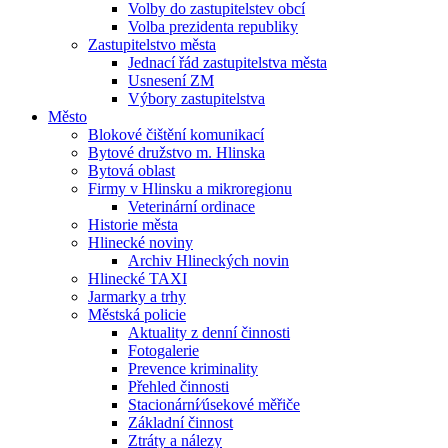
Volby do zastupitelstev obcí
Volba prezidenta republiky
Zastupitelstvo města
Jednací řád zastupitelstva města
Usnesení ZM
Výbory zastupitelstva
Město
Blokové čištění komunikací
Bytové družstvo m. Hlinska
Bytová oblast
Firmy v Hlinsku a mikroregionu
Veterinární ordinace
Historie města
Hlinecké noviny
Archiv Hlineckých novin
Hlinecké TAXI
Jarmarky a trhy
Městská policie
Aktuality z denní činnosti
Fotogalerie
Prevence kriminality
Přehled činnosti
Stacionární⁄úsekové měřiče
Základní činnost
Ztráty a nálezy