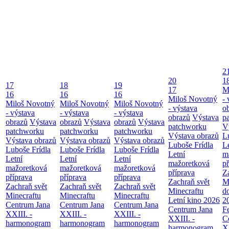
2
20
1
17
18
19
17
M
16
16
16
Miloš Novotný
- 
Miloš Novotný
Miloš Novotný
Miloš Novotný
- výstava
o
- výstava
- výstava
- výstava
obrazů
Výstava
p
obrazů
Výstava
obrazů
Výstava
obrazů
Výstava
patchworku
V
patchworku
patchworku
patchworku
Výstava obrazů
L
Výstava obrazů
Výstava obrazů
Výstava obrazů
Luboše Frídla
L
Luboše Frídla
Luboše Frídla
Luboše Frídla
Letní
m
Letní
Letní
Letní
mažoretková
př
mažoretková
mažoretková
mažoretková
příprava
Z
příprava
příprava
příprava
Zachraň svět
M
Zachraň svět
Zachraň svět
Zachraň svět
Minecraftu
d
Minecraftu
Minecraftu
Minecraftu
Letní kino 2026
2
Centrum Jana
Centrum Jana
Centrum Jana
Centrum Jana
F
XXIII. -
XXIII. -
XXIII. -
XXIII. -
C
harmonogram
harmonogram
harmonogram
harmonogram
XX