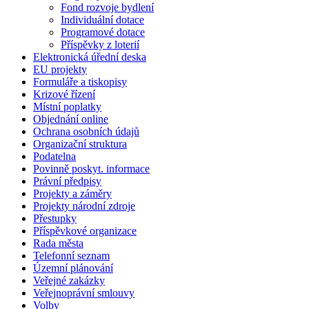
Fond rozvoje bydlení
Individuální dotace
Programové dotace
Příspěvky z loterií
Elektronická úřední deska
EU projekty
Formuláře a tiskopisy
Krizové řízení
Místní poplatky
Objednání online
Ochrana osobních údajů
Organizační struktura
Podatelna
Povinně poskyt. informace
Právní předpisy
Projekty a záměry
Projekty národní zdroje
Přestupky
Příspěvkové organizace
Rada města
Telefonní seznam
Územní plánování
Veřejné zakázky
Veřejnoprávní smlouvy
Volby