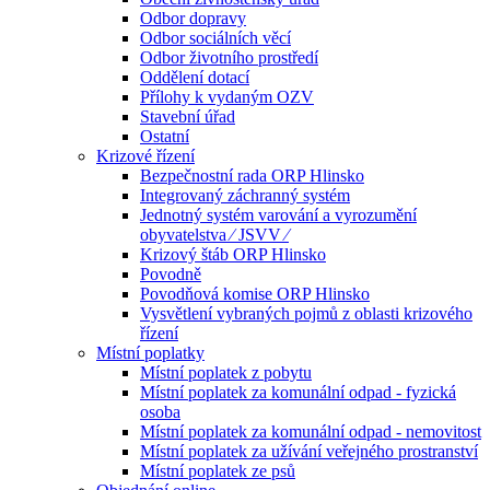
Odbor dopravy
Odbor sociálních věcí
Odbor životního prostředí
Oddělení dotací
Přílohy k vydaným OZV
Stavební úřad
Ostatní
Krizové řízení
Bezpečnostní rada ORP Hlinsko
Integrovaný záchranný systém
Jednotný systém varování a vyrozumění
obyvatelstva ⁄ JSVV ⁄
Krizový štáb ORP Hlinsko
Povodně
Povodňová komise ORP Hlinsko
Vysvětlení vybraných pojmů z oblasti krizového
řízení
Místní poplatky
Místní poplatek z pobytu
Místní poplatek za komunální odpad - fyzická
osoba
Místní poplatek za komunální odpad - nemovitost
Místní poplatek za užívání veřejného prostranství
Místní poplatek ze psů