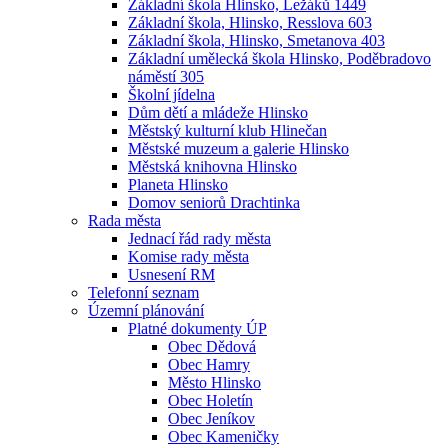
Základní škola Hlinsko, Ležáků 1449
Základní škola, Hlinsko, Resslova 603
Základní škola, Hlinsko, Smetanova 403
Základní umělecká škola Hlinsko, Poděbradovo
náměstí 305
Školní jídelna
Dům dětí a mládeže Hlinsko
Městský kulturní klub Hlinečan
Městské muzeum a galerie Hlinsko
Městská knihovna Hlinsko
Planeta Hlinsko
Domov seniorů Drachtinka
Rada města
Jednací řád rady města
Komise rady města
Usnesení RM
Telefonní seznam
Územní plánování
Platné dokumenty ÚP
Obec Dědová
Obec Hamry
Město Hlinsko
Obec Holetín
Obec Jeníkov
Obec Kameničky