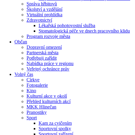
Správa hřbitovů
Školství a vzdělání
Virtuální prohlídka
Zdravotnictví
Lékařská pohotovostní služba
Stomatologická péče ve dnech pracovního klidu
Program rozvoje města
Občan
Dopravní omezení
Partnerská města
Potřebuji zařídit
Nabídka práce v regionu
Veřejný ochránce práv
Volný čas
Církve
Fotogalerie
Kino
Kulturní akce v okolí
Přehled kulturních akcí
MKK Hlinečan
Pranostiky
Sport
Kam za cvičením
Sportovní spolky
Sportovní zařízení