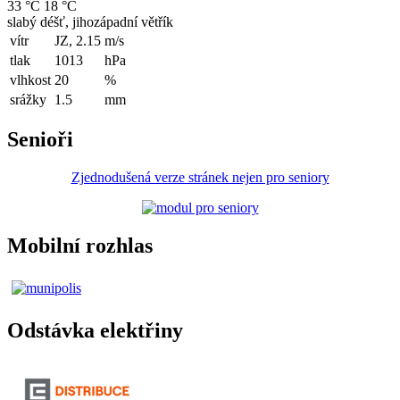
33 °C
18 °C
slabý déšť, jihozápadní větřík
vítr
JZ, 2.15
m/s
tlak
1013
hPa
vlhkost
20
%
srážky
1.5
mm
Senioři
Zjednodušená verze stránek nejen pro seniory
Mobilní rozhlas
Odstávka elektřiny