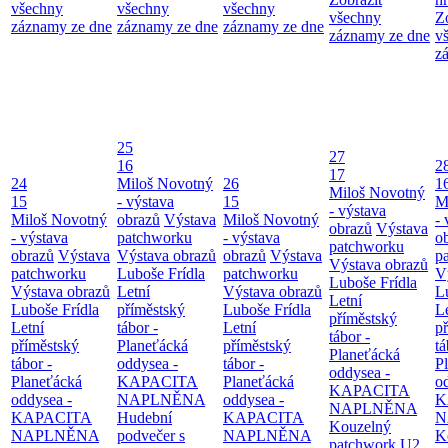
všechny
všechny
všechny
všechny
Z
záznamy ze dne
záznamy ze dne
záznamy ze dne
záznamy ze dne
v
z
25
27
16
2
17
24
Miloš Novotný
26
1
Miloš Novotný
15
- výstava
15
M
- výstava
Miloš Novotný
obrazů
Výstava
Miloš Novotný
- 
obrazů
Výstava
- výstava
patchworku
- výstava
o
patchworku
obrazů
Výstava
Výstava obrazů
obrazů
Výstava
p
Výstava obrazů
patchworku
Luboše Frídla
patchworku
V
Luboše Frídla
Výstava obrazů
Letní
Výstava obrazů
L
Letní
Luboše Frídla
příměstský
Luboše Frídla
L
příměstský
Letní
tábor -
Letní
p
tábor -
příměstský
Planeťácká
příměstský
tá
Planeťácká
tábor -
oddysea -
tábor -
P
oddysea -
Planeťácká
KAPACITA
Planeťácká
o
KAPACITA
oddysea -
NAPLNĚNA
oddysea -
K
NAPLNĚNA
KAPACITA
Hudební
KAPACITA
N
Kouzelný
NAPLNĚNA
podvečer s
NAPLNĚNA
K
patchwork
U2