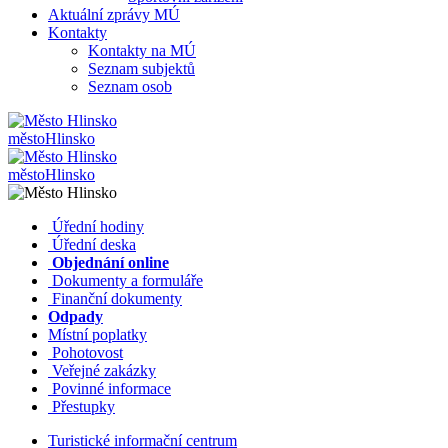
Aktuální zprávy MÚ
Kontakty
Kontakty na MÚ
Seznam subjektů
Seznam osob
město
Hlinsko
město
Hlinsko
​​
Úřední hodiny
​​
Úřední deska
​​
Objednání online
​​
Dokumenty a formuláře
Finanční dokumenty
Odpady
Místní poplatky
​​
Pohotovost
​​
Veřejné zakázky
​​
Povinné informace
​​
Přestupky
Turistické informační centrum