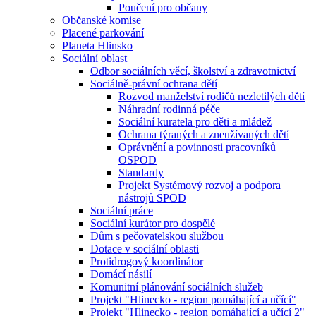
Poučení pro občany
Občanské komise
Placené parkování
Planeta Hlinsko
Sociální oblast
Odbor sociálních věcí, školství a zdravotnictví
Sociálně-právní ochrana dětí
Rozvod manželství rodičů nezletilých dětí
Náhradní rodinná péče
Sociální kuratela pro děti a mládež
Ochrana týraných a zneužívaných dětí
Oprávnění a povinnosti pracovníků
OSPOD
Standardy
Projekt Systémový rozvoj a podpora
nástrojů SPOD
Sociální práce
Sociální kurátor pro dospělé
Dům s pečovatelskou službou
Dotace v sociální oblasti
Protidrogový koordinátor
Domácí násilí
Komunitní plánování sociálních služeb
Projekt "Hlinecko - region pomáhající a učící"
Projekt "Hlinecko - region pomáhající a učící 2"