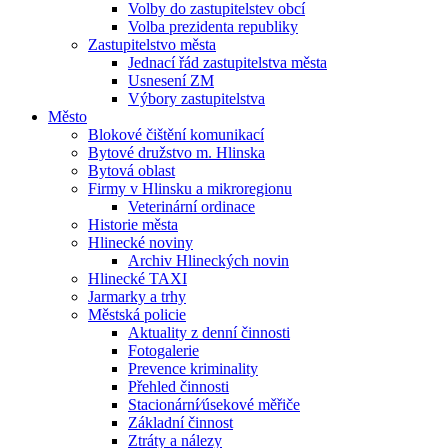
Volby do zastupitelstev obcí
Volba prezidenta republiky
Zastupitelstvo města
Jednací řád zastupitelstva města
Usnesení ZM
Výbory zastupitelstva
Město
Blokové čištění komunikací
Bytové družstvo m. Hlinska
Bytová oblast
Firmy v Hlinsku a mikroregionu
Veterinární ordinace
Historie města
Hlinecké noviny
Archiv Hlineckých novin
Hlinecké TAXI
Jarmarky a trhy
Městská policie
Aktuality z denní činnosti
Fotogalerie
Prevence kriminality
Přehled činnosti
Stacionární⁄úsekové měřiče
Základní činnost
Ztráty a nálezy