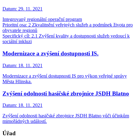
Datum:
29. 11. 2021
Integrovaný regionální operační program
Prioritní osa: 2 Zkvalitnění veřejných služeb a podmínek života pro
obyvatele regionů
Specifický cíl: 2.1 Zvýšení kvality a dostupnosti služeb vedoucí k
sociální inkluzi
Modernizace a zvýšení dostupnosti IS.
Datum:
18. 11. 2021
Modernizace a zvýšení dostupnosti IS pro výkon veřejné správy
Města Hlinska.
Zvýšení odolnosti hasičské zbrojnice JSDH Blatno
Datum:
18. 11. 2021
Zvýšení odolnosti hasičské zbrojnice JSDH Blatno vůči účinkům
mimořádných událostí.
Úřad