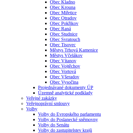
Obec Kladno
Obec Krouna
Obec Miřetice
Obec Otradov
Obec Pokřikov
Obec Raná
Obec Studnice
Obec Svratouch
Obec Tisovec
Městys Trhová Kamenice
Městys Včelákov
Obec Vítanov
Obec Vojtěchov
Obec Vortová
Obec Všeradov
Obec Vysočina
Projednávané dokumenty ÚP
Územně analytické podklady
Veřejné zakázky
Veřejnoprávní smlouvy
Volby
Volby do Evropského parlamentu
Volby do Poslanecké sněmovny
Volby do Senátu
Volby do zastupitelstev krajů