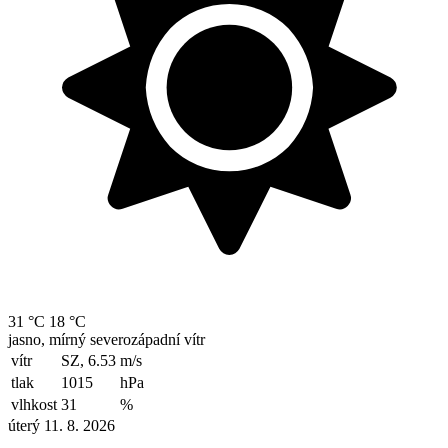
31 °C
18 °C
jasno, mírný severozápadní vítr
vítr
SZ, 6.53
m/s
tlak
1015
hPa
vlhkost
31
%
úterý 11. 8. 2026