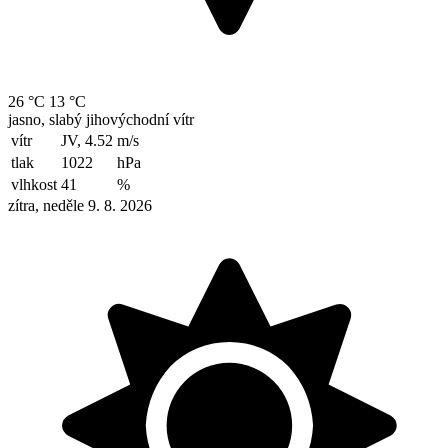
26 °C
13 °C
jasno, slabý jihovýchodní vítr
vítr
JV, 4.52
m/s
tlak
1022
hPa
vlhkost
41
%
zítra, neděle 9. 8. 2026