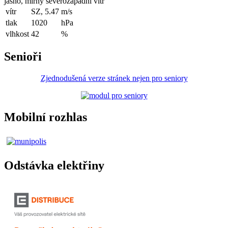
jasno, mírný severozápadní vítr
vítr
SZ, 5.47
m/s
tlak
1020
hPa
vlhkost
42
%
Senioři
Zjednodušená verze stránek nejen pro seniory
Mobilní rozhlas
Odstávka elektřiny