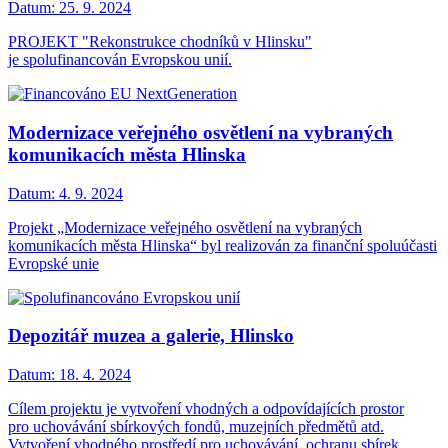
Datum:
25. 9. 2024
PROJEKT "Rekonstrukce chodníků v Hlinsku"
je spolufinancován Evropskou unií.
Modernizace veřejného osvětlení na vybraných
komunikacích města Hlinska
Datum:
4. 9. 2024
Projekt „Modernizace veřejného osvětlení na vybraných
komunikacích města Hlinska“ byl realizován za finanční spoluúčasti
Evropské unie
Depozitář muzea a galerie, Hlinsko
Datum:
18. 4. 2024
Cílem projektu je vytvoření vhodných a odpovídajících prostor
pro uchovávání sbírkových fondů, muzejních předmětů atd.
Vytvoření vhodného prostředí pro uchovávání, ochranu sbírek