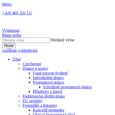
Menu
+420 469 326 111
Vytisknout
Mapa webu
Hledaný výraz
Hledat
rozšířené vyhledávání
Úřad
Czechpoint
Dotace a granty
Fond rozvoje bydlení
Individuální dotace
Programové dotace
Schválené programové dotace
Příspěvky z loterií
Elektronická úřední deska
EU projekty
Formuláře a tiskopisy
Kancelář tajemníka
Obecní živnostenský úřad