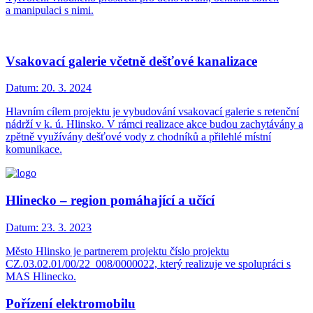
a manipulaci s nimi.
Vsakovací galerie včetně dešťové kanalizace
Datum:
20. 3. 2024
Hlavním cílem projektu je vybudování vsakovací galerie s retenční
nádrží v k. ú. Hlinsko. V rámci realizace akce budou zachytávány a
zpětně využívány dešťové vody z chodníků a přilehlé místní
komunikace.
Hlinecko – region pomáhající a učící
Datum:
23. 3. 2023
Město Hlinsko je partnerem projektu číslo projektu
CZ.03.02.01/00/22_008/0000022, který realizuje ve spolupráci s
MAS Hlinecko.
Pořízení elektromobilu