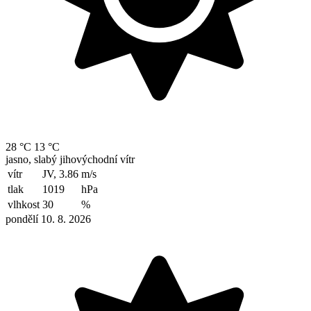
28 °C
13 °C
jasno, slabý jihovýchodní vítr
vítr
JV, 3.86
m/s
tlak
1019
hPa
vlhkost
30
%
pondělí 10. 8. 2026