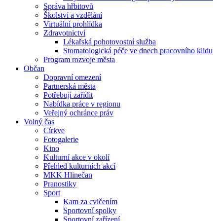
Správa hřbitovů
Školství a vzdělání
Virtuální prohlídka
Zdravotnictví
Lékařská pohotovostní služba
Stomatologická péče ve dnech pracovního klidu
Program rozvoje města
Občan
Dopravní omezení
Partnerská města
Potřebuji zařídit
Nabídka práce v regionu
Veřejný ochránce práv
Volný čas
Církve
Fotogalerie
Kino
Kulturní akce v okolí
Přehled kulturních akcí
MKK Hlinečan
Pranostiky
Sport
Kam za cvičením
Sportovní spolky
Sportovní zařízení