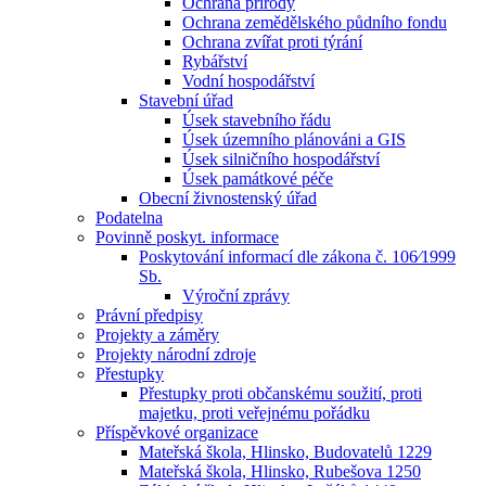
Ochrana přírody
Ochrana zemědělského půdního fondu
Ochrana zvířat proti týrání
Rybářství
Vodní hospodářství
Stavební úřad
Úsek stavebního řádu
Úsek územního plánováni a GIS
Úsek silničního hospodářství
Úsek památkové péče
Obecní živnostenský úřad
Podatelna
Povinně poskyt. informace
Poskytování informací dle zákona č. 106⁄1999
Sb.
Výroční zprávy
Právní předpisy
Projekty a záměry
Projekty národní zdroje
Přestupky
Přestupky proti občanskému soužití, proti
majetku, proti veřejnému pořádku
Příspěvkové organizace
Mateřská škola, Hlinsko, Budovatelů 1229
Mateřská škola, Hlinsko, Rubešova 1250