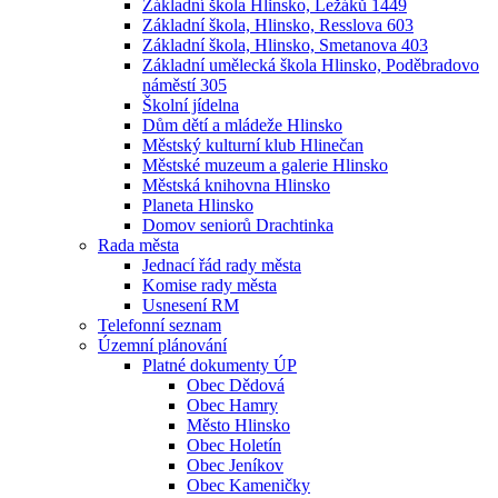
Základní škola Hlinsko, Ležáků 1449
Základní škola, Hlinsko, Resslova 603
Základní škola, Hlinsko, Smetanova 403
Základní umělecká škola Hlinsko, Poděbradovo
náměstí 305
Školní jídelna
Dům dětí a mládeže Hlinsko
Městský kulturní klub Hlinečan
Městské muzeum a galerie Hlinsko
Městská knihovna Hlinsko
Planeta Hlinsko
Domov seniorů Drachtinka
Rada města
Jednací řád rady města
Komise rady města
Usnesení RM
Telefonní seznam
Územní plánování
Platné dokumenty ÚP
Obec Dědová
Obec Hamry
Město Hlinsko
Obec Holetín
Obec Jeníkov
Obec Kameničky