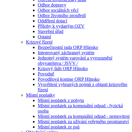
Odbor dopravy
Odbor sociálních věcí
Odbor životního prostředí
Oddělení dotací
Přílohy k vydaným OZV
Stavební úřad
Ostatní
Krizové řízení
Bezpečnostní rada ORP Hlinsko
Integrovaný záchranný systém
Jednotný systém varování a vyrozumění
obyvatelstva ⁄ JSVV ⁄
Krizový štáb ORP Hlinsko
Povodně
Povodňová komise ORP Hlinsko
Vysvětlení vybraných pojmů z oblasti krizového
řízení
Místní poplatky
Místní poplatek z pobytu
Místní poplatek za komunální odpad - fyzická
osoba
Místní poplatek za komunální odpad - nemovitost
Místní poplatek za užívání veřejného prostranství
Místní poplatek ze psů