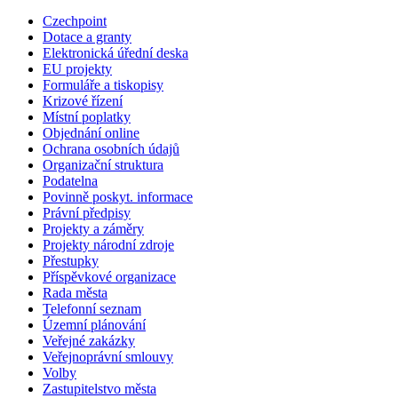
Czechpoint
Dotace a granty
Elektronická úřední deska
EU projekty
Formuláře a tiskopisy
Krizové řízení
Místní poplatky
Objednání online
Ochrana osobních údajů
Organizační struktura
Podatelna
Povinně poskyt. informace
Právní předpisy
Projekty a záměry
Projekty národní zdroje
Přestupky
Příspěvkové organizace
Rada města
Telefonní seznam
Územní plánování
Veřejné zakázky
Veřejnoprávní smlouvy
Volby
Zastupitelstvo města