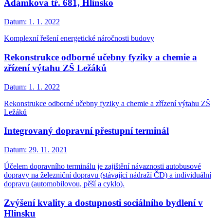
Adámkova tř. 681, Hlinsko
Datum:
1. 1. 2022
Komplexní řešení energetické náročnosti budovy
Rekonstrukce odborné učebny fyziky a chemie a
zřízení výtahu ZŠ Ležáků
Datum:
1. 1. 2022
Rekonstrukce odborné učebny fyziky a chemie a zřízení výtahu ZŠ
Ležáků
Integrovaný dopravní přestupní terminál
Datum:
29. 11. 2021
Účelem dopravního terminálu je zajištění návaznosti autobusové
dopravy na železniční dopravu (stávající nádraží ČD) a individuální
dopravu (automobilovou, pěší a cyklo).
Zvýšení kvality a dostupnosti sociálního bydlení v
Hlinsku