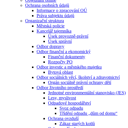
Objednání online
Ochrana osobních údajů
Informace o zpracování OÚ
Práva subjektu údajů
Organizační struktura
Městská policie
Kancelář tajemníka
Úsek provozně-právní
Úsek správní
Odbor dopravy
Odbor finanční a ekonomický
Finanční dokumenty
Rozpočty PO
Odbor investic a městského majetku
Bytová oblast
Odbor sociálních věcí, školství a zdravotnictví
Orgán sociálně právní ochrany dětí
Odbor životního prostředí
Jednotné environmentální stanovisko (JES)
Lesy, myslivost
Odpadové hospodářství
Svoz odpadu
Třídění odpadu „dům od domu“
Ochrana ovzduší
Zákaz starých kotlů