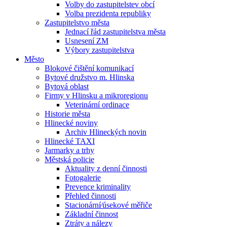
Volby do zastupitelstev obcí
Volba prezidenta republiky
Zastupitelstvo města
Jednací řád zastupitelstva města
Usnesení ZM
Výbory zastupitelstva
Město
Blokové čištění komunikací
Bytové družstvo m. Hlinska
Bytová oblast
Firmy v Hlinsku a mikroregionu
Veterinární ordinace
Historie města
Hlinecké noviny
Archiv Hlineckých novin
Hlinecké TAXI
Jarmarky a trhy
Městská policie
Aktuality z denní činnosti
Fotogalerie
Prevence kriminality
Přehled činnosti
Stacionární⁄úsekové měřiče
Základní činnost
Ztráty a nálezy