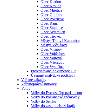
Obec Kladno
Obec Krouna
Obec Miřetice
Obec Otradov
Obec Pokřikov
Obec Raná
Obec Studnice
Obec Svratouch
Obec Tisovec
Městys Trhová Kamenice
Městys Včelákov
Obec Vítanov
Obec Vojtěchov
Obec Vortová
Obec Všeradov
Obec Vysočina
Projednávané dokumenty ÚP
Územně analytické podklady
Veřejné zakázky
Veřejnoprávní smlouvy
Volby
Volby do Evropského parlamentu
Volby do Poslanecké sněmovny
Volby do Senátu
Volby do zastupitelstev krajů