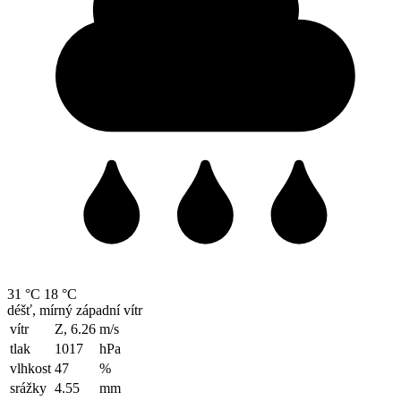
31 °C
18 °C
déšť, mírný západní vítr
vítr
Z, 6.26
m/s
tlak
1017
hPa
vlhkost
47
%
srážky
4.55
mm