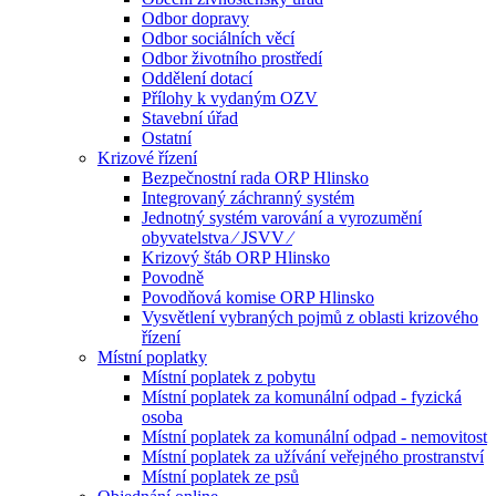
Odbor dopravy
Odbor sociálních věcí
Odbor životního prostředí
Oddělení dotací
Přílohy k vydaným OZV
Stavební úřad
Ostatní
Krizové řízení
Bezpečnostní rada ORP Hlinsko
Integrovaný záchranný systém
Jednotný systém varování a vyrozumění
obyvatelstva ⁄ JSVV ⁄
Krizový štáb ORP Hlinsko
Povodně
Povodňová komise ORP Hlinsko
Vysvětlení vybraných pojmů z oblasti krizového
řízení
Místní poplatky
Místní poplatek z pobytu
Místní poplatek za komunální odpad - fyzická
osoba
Místní poplatek za komunální odpad - nemovitost
Místní poplatek za užívání veřejného prostranství
Místní poplatek ze psů