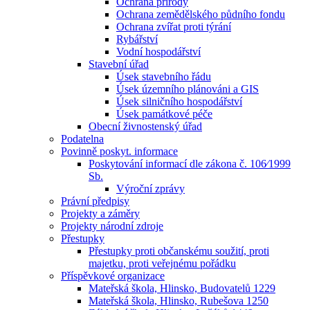
Ochrana přírody
Ochrana zemědělského půdního fondu
Ochrana zvířat proti týrání
Rybářství
Vodní hospodářství
Stavební úřad
Úsek stavebního řádu
Úsek územního plánováni a GIS
Úsek silničního hospodářství
Úsek památkové péče
Obecní živnostenský úřad
Podatelna
Povinně poskyt. informace
Poskytování informací dle zákona č. 106⁄1999
Sb.
Výroční zprávy
Právní předpisy
Projekty a záměry
Projekty národní zdroje
Přestupky
Přestupky proti občanskému soužití, proti
majetku, proti veřejnému pořádku
Příspěvkové organizace
Mateřská škola, Hlinsko, Budovatelů 1229
Mateřská škola, Hlinsko, Rubešova 1250