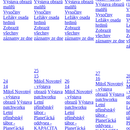
Výstava obrazů
Výstava obrazů
Výstava obrazů
Výstava obrazů
(
maliřů
maliřů
maliřů
maliřů
V
Vysočiny
Vysočiny
Vysočiny
Vysočiny
m
Ležáky osada
Ležáky osada
Ležáky osada
Ležáky osada
V
hrdinů
hrdinů
hrdinů
hrdinů
L
Zobrazit
Zobrazit
Zobrazit
Zobrazit
h
všechny
všechny
všechny
všechny
Z
záznamy ze dne
záznamy ze dne
záznamy ze dne
záznamy ze dne
v
z
25
27
15
2
16
24
Miloš Novotný
26
1
Miloš Novotný
14
- výstava
14
M
- výstava
Miloš Novotný
obrazů
Výstava
Miloš Novotný
- 
obrazů
Výstava
- výstava
patchworku
- výstava
o
patchworku
obrazů
Výstava
Letní
obrazů
Výstava
p
Letní
patchworku
příměstský
patchworku
L
příměstský
Letní
tábor -
Letní
p
tábor -
příměstský
Planeťácká
příměstský
tá
Planeťácká
tábor -
oddysea -
tábor -
P
oddysea -
Planeťácká
KAPACITA
Planeťácká
o