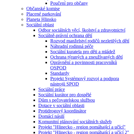
Poučení pro občany
Občanské komise
Placené parkování
Planeta Hlinsko
Sociální oblast
Odbor sociálních věcí, školství a zdravotnictví
Sociálně-právní ochrana dětí
Rozvod manželství rodičů nezletilých dětí
Náhradní rodinná péče
Sociální kuratela pro děti a mládež
Ochrana týraných a zneužívaných dětí
Oprávnění a povinnosti pracovníků
OSPOD
Standardy
Projekt Systémový rozvoj a podpora
nástrojů SPOD
Sociální práce
Sociální kurátor pro dospělé
Dům s pečovatelskou službou
Dotace v sociální oblasti
Protidrogový koordinátor
Domácí násilí
Komunitní plánování sociálních služeb
Projekt "Hlinecko - region pomáhající a učící"
Projekt "Hlinecko - region pomáhající a učící 2"