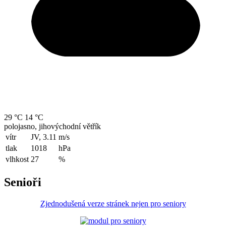
29 °C
14 °C
polojasno, jihovýchodní větřík
vítr
JV, 3.11
m/s
tlak
1018
hPa
vlhkost
27
%
Senioři
Zjednodušená verze stránek nejen pro seniory