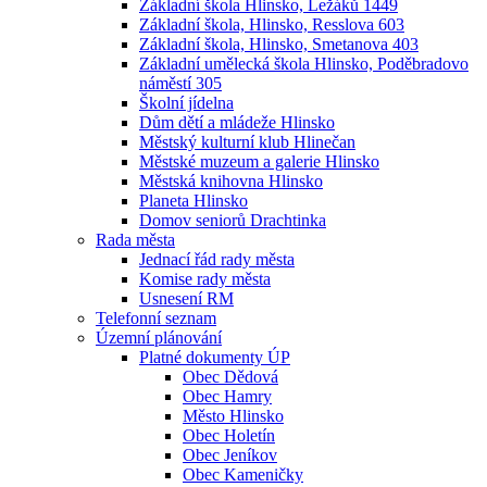
Základní škola Hlinsko, Ležáků 1449
Základní škola, Hlinsko, Resslova 603
Základní škola, Hlinsko, Smetanova 403
Základní umělecká škola Hlinsko, Poděbradovo
náměstí 305
Školní jídelna
Dům dětí a mládeže Hlinsko
Městský kulturní klub Hlinečan
Městské muzeum a galerie Hlinsko
Městská knihovna Hlinsko
Planeta Hlinsko
Domov seniorů Drachtinka
Rada města
Jednací řád rady města
Komise rady města
Usnesení RM
Telefonní seznam
Územní plánování
Platné dokumenty ÚP
Obec Dědová
Obec Hamry
Město Hlinsko
Obec Holetín
Obec Jeníkov
Obec Kameničky