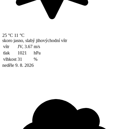
25 °C
11 °C
skoro jasno, slabý jihovýchodní vítr
vítr
JV, 3.67
m/s
tlak
1021
hPa
vlhkost
31
%
neděle 9. 8. 2026