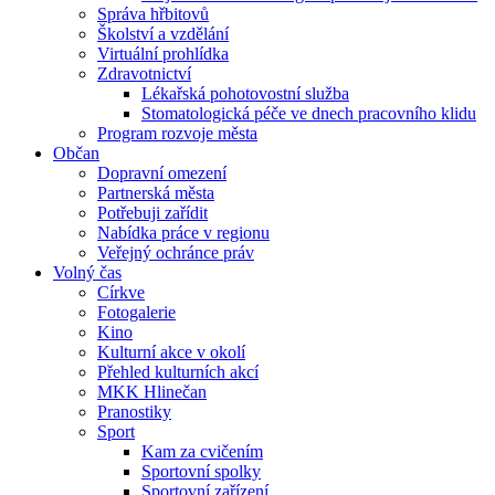
Správa hřbitovů
Školství a vzdělání
Virtuální prohlídka
Zdravotnictví
Lékařská pohotovostní služba
Stomatologická péče ve dnech pracovního klidu
Program rozvoje města
Občan
Dopravní omezení
Partnerská města
Potřebuji zařídit
Nabídka práce v regionu
Veřejný ochránce práv
Volný čas
Církve
Fotogalerie
Kino
Kulturní akce v okolí
Přehled kulturních akcí
MKK Hlinečan
Pranostiky
Sport
Kam za cvičením
Sportovní spolky
Sportovní zařízení