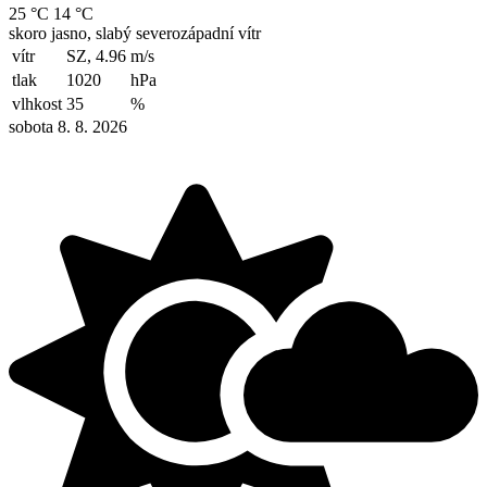
25 °C
14 °C
skoro jasno, slabý severozápadní vítr
vítr
SZ, 4.96
m/s
tlak
1020
hPa
vlhkost
35
%
sobota 8. 8. 2026