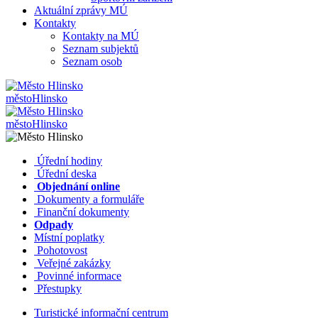
Aktuální zprávy MÚ
Kontakty
Kontakty na MÚ
Seznam subjektů
Seznam osob
město
Hlinsko
město
Hlinsko
​​
Úřední hodiny
​​
Úřední deska
​​
Objednání online
​​
Dokumenty a formuláře
Finanční dokumenty
Odpady
Místní poplatky
​​
Pohotovost
​​
Veřejné zakázky
​​
Povinné informace
​​
Přestupky
Turistické informační centrum