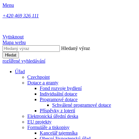
Menu
+420 469 326 111
Vytisknout
Mapa webu
Hledaný výraz
Hledat
rozšířené vyhledávání
Úřad
Czechpoint
Dotace a granty
Fond rozvoje bydlení
Individuální dotace
Programové dotace
Schválené programové dotace
Příspěvky z loterií
Elektronická úřední deska
EU projekty
Formuláře a tiskopisy
Kancelář tajemníka
Obecní živnostenský úřad