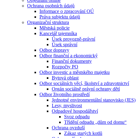
Objednání online
Ochrana osobních údajů
Informace o zpracování OÚ
Práva subjektu údajů
Organizační struktura
Městská policie
Kancelář tajemníka
Úsek provozně-právní
Úsek správní
Odbor dopravy
Odbor finanční a ekonomický
Finanční dokumenty
Rozpočty PO
Odbor investic a městského majetku
Bytová oblast
Odbor sociálních věcí, školství a zdravotnictví
Orgán sociálně právní ochrany dětí
Odbor životního prostředí
Jednotné environmentální stanovisko (JES)
Lesy, myslivost
Odpadové hospodářství
Svoz odpadu
Třídění odpadu „dům od domu“
Ochrana ovzduší
Zákaz starých kotlů