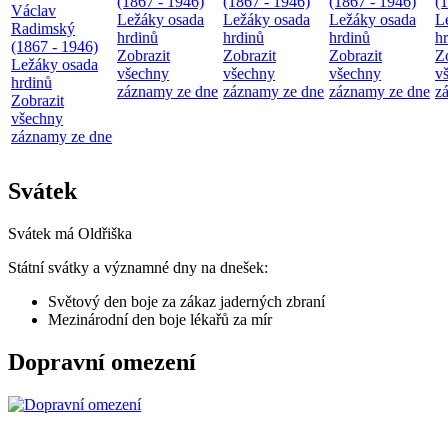
(1867 - 1946)
(1867 - 1946)
(1867 - 1946)
(
Václav
Ležáky osada
Ležáky osada
Ležáky osada
L
Radimský
hrdinů
hrdinů
hrdinů
h
(1867 - 1946)
Zobrazit
Zobrazit
Zobrazit
Z
Ležáky osada
všechny
všechny
všechny
v
hrdinů
záznamy ze dne
záznamy ze dne
záznamy ze dne
z
Zobrazit
všechny
záznamy ze dne
Svátek
Svátek má
Oldřiška
Státní svátky a významné dny na dnešek:
Světový den boje za zákaz jaderných zbraní
Mezinárodní den boje lékařů za mír
Dopravní omezení