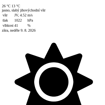
26 °C
13 °C
jasno, slabý jihovýchodní vítr
vítr
JV, 4.52
m/s
tlak
1022
hPa
vlhkost
41
%
zítra, neděle 9. 8. 2026