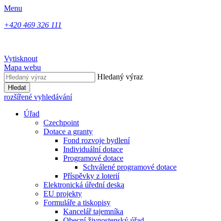
Menu
+420 469 326 111
Vytisknout
Mapa webu
Hledaný výraz
Hledat
rozšířené vyhledávání
Úřad
Czechpoint
Dotace a granty
Fond rozvoje bydlení
Individuální dotace
Programové dotace
Schválené programové dotace
Příspěvky z loterií
Elektronická úřední deska
EU projekty
Formuláře a tiskopisy
Kancelář tajemníka
Obecní živnostenský úřad