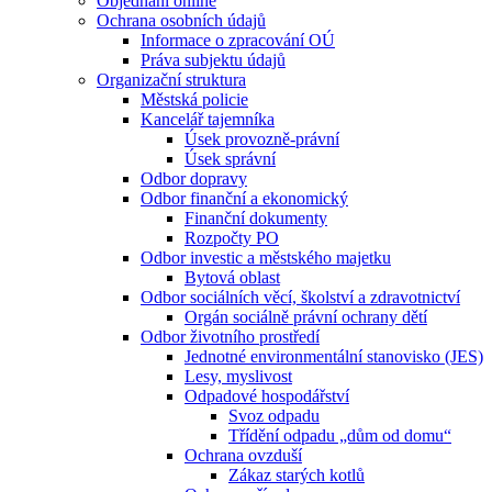
Objednání online
Ochrana osobních údajů
Informace o zpracování OÚ
Práva subjektu údajů
Organizační struktura
Městská policie
Kancelář tajemníka
Úsek provozně-právní
Úsek správní
Odbor dopravy
Odbor finanční a ekonomický
Finanční dokumenty
Rozpočty PO
Odbor investic a městského majetku
Bytová oblast
Odbor sociálních věcí, školství a zdravotnictví
Orgán sociálně právní ochrany dětí
Odbor životního prostředí
Jednotné environmentální stanovisko (JES)
Lesy, myslivost
Odpadové hospodářství
Svoz odpadu
Třídění odpadu „dům od domu“
Ochrana ovzduší
Zákaz starých kotlů