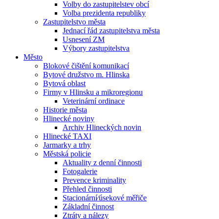
Volby do zastupitelstev obcí
Volba prezidenta republiky
Zastupitelstvo města
Jednací řád zastupitelstva města
Usnesení ZM
Výbory zastupitelstva
Město
Blokové čištění komunikací
Bytové družstvo m. Hlinska
Bytová oblast
Firmy v Hlinsku a mikroregionu
Veterinární ordinace
Historie města
Hlinecké noviny
Archiv Hlineckých novin
Hlinecké TAXI
Jarmarky a trhy
Městská policie
Aktuality z denní činnosti
Fotogalerie
Prevence kriminality
Přehled činnosti
Stacionární⁄úsekové měřiče
Základní činnost
Ztráty a nálezy