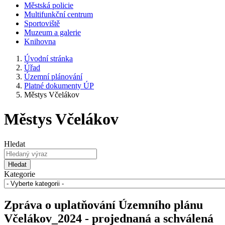
Městská policie
Multifunkční centrum
Sportoviště
Muzeum a galerie
Knihovna
Úvodní stránka
Úřad
Územní plánování
Platné dokumenty ÚP
Městys Včelákov
Městys Včelákov
Hledat
Hledat
Kategorie
Zpráva o uplatňování Územního plánu
Včelákov_2024 - projednaná a schválená