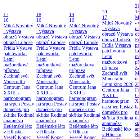
2
20
1
17
18
19
17
M
16
16
16
Miloš Novotný
- 
Miloš Novotný
Miloš Novotný
Miloš Novotný
- výstava
o
- výstava
- výstava
- výstava
obrazů
Výstava
o
obrazů
Výstava
obrazů
Výstava
obrazů
Výstava
obrazů Luboše
Fr
obrazů Luboše
obrazů Luboše
obrazů Luboše
Frídla
Výstava
p
Frídla
Výstava
Frídla
Výstava
Frídla
Výstava
patchworku
L
patchworku
patchworku
patchworku
Letní
m
Letní
Letní
Letní
mažoretková
př
mažoretková
mažoretková
mažoretková
příprava
Z
příprava
příprava
příprava
Zachraň svět
M
Zachraň svět
Zachraň svět
Zachraň svět
Minecraftu
d
Minecraftu
Minecraftu
Minecraftu
Letní kino 2026
2
Centrum Jana
Centrum Jana
Centrum Jana
Centrum Jana
F
XXIII. -
XXIII. -
XXIII. -
XXIII. -
C
harmonogram
harmonogram
harmonogram
harmonogram
XX
na srpen
Postav
na srpen
Postav
na srpen
Postav
na srpen
Postav
h
domeček pro
domeček pro
domeček pro
domeček pro
n
skřítka
Rodinná
skřítka
Rodinná
skřítka
Rodinná
skřítka
Rodinná
d
anamnéza
anamnéza
anamnéza
anamnéza
sk
Betlémské léto
Betlémské léto
Betlémské léto
Betlémské léto
a
v Hlinsku
v Hlinsku
v Hlinsku
v Hlinsku
B
Veselý Kopec
Veselý Kopec
Veselý Kopec