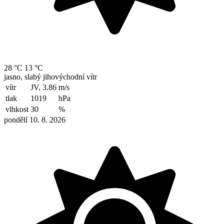
28 °C
13 °C
jasno, slabý jihovýchodní vítr
vítr
JV, 3.86
m/s
tlak
1019
hPa
vlhkost
30
%
pondělí 10. 8. 2026