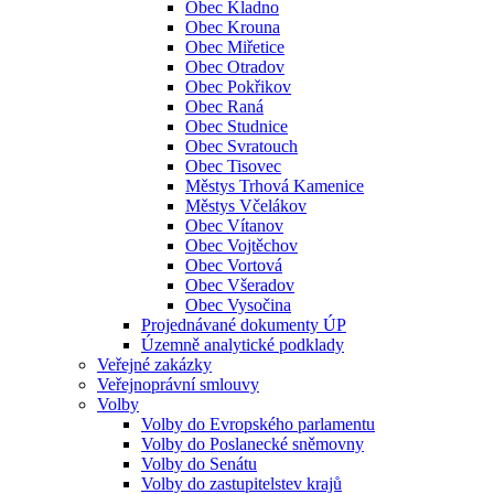
Obec Kladno
Obec Krouna
Obec Miřetice
Obec Otradov
Obec Pokřikov
Obec Raná
Obec Studnice
Obec Svratouch
Obec Tisovec
Městys Trhová Kamenice
Městys Včelákov
Obec Vítanov
Obec Vojtěchov
Obec Vortová
Obec Všeradov
Obec Vysočina
Projednávané dokumenty ÚP
Územně analytické podklady
Veřejné zakázky
Veřejnoprávní smlouvy
Volby
Volby do Evropského parlamentu
Volby do Poslanecké sněmovny
Volby do Senátu
Volby do zastupitelstev krajů