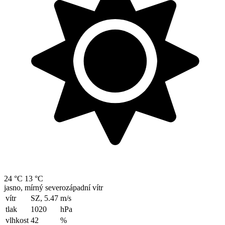
24 °C
13 °C
jasno, mírný severozápadní vítr
vítr
SZ, 5.47
m/s
tlak
1020
hPa
vlhkost
42
%