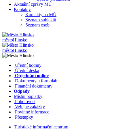
Aktuální zprávy MÚ
Kontakty
Kontakty na MÚ
Seznam subjektů
Seznam osob
město
Hlinsko
město
Hlinsko
​​
Úřední hodiny
​​
Úřední deska
​​
Objednání online
​​
Dokumenty a formuláře
Finanční dokumenty
Odpady
Místní poplatky
​​
Pohotovost
​​
Veřejné zakázky
​​
Povinné informace
​​
Přestupky
Turistické informační centrum