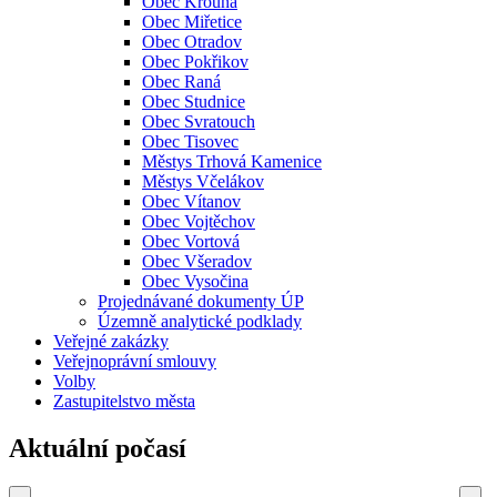
Obec Krouna
Obec Miřetice
Obec Otradov
Obec Pokřikov
Obec Raná
Obec Studnice
Obec Svratouch
Obec Tisovec
Městys Trhová Kamenice
Městys Včelákov
Obec Vítanov
Obec Vojtěchov
Obec Vortová
Obec Všeradov
Obec Vysočina
Projednávané dokumenty ÚP
Územně analytické podklady
Veřejné zakázky
Veřejnoprávní smlouvy
Volby
Zastupitelstvo města
Aktuální počasí