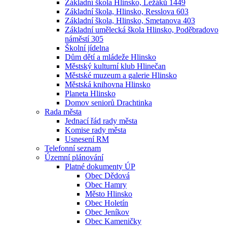
Základní škola Hlinsko, Ležáků 1449
Základní škola, Hlinsko, Resslova 603
Základní škola, Hlinsko, Smetanova 403
Základní umělecká škola Hlinsko, Poděbradovo
náměstí 305
Školní jídelna
Dům dětí a mládeže Hlinsko
Městský kulturní klub Hlinečan
Městské muzeum a galerie Hlinsko
Městská knihovna Hlinsko
Planeta Hlinsko
Domov seniorů Drachtinka
Rada města
Jednací řád rady města
Komise rady města
Usnesení RM
Telefonní seznam
Územní plánování
Platné dokumenty ÚP
Obec Dědová
Obec Hamry
Město Hlinsko
Obec Holetín
Obec Jeníkov
Obec Kameničky