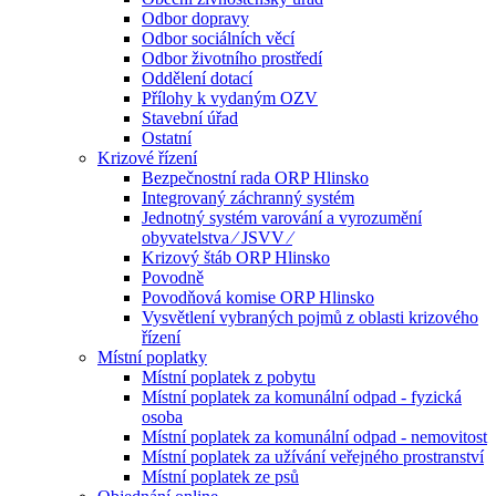
Odbor dopravy
Odbor sociálních věcí
Odbor životního prostředí
Oddělení dotací
Přílohy k vydaným OZV
Stavební úřad
Ostatní
Krizové řízení
Bezpečnostní rada ORP Hlinsko
Integrovaný záchranný systém
Jednotný systém varování a vyrozumění
obyvatelstva ⁄ JSVV ⁄
Krizový štáb ORP Hlinsko
Povodně
Povodňová komise ORP Hlinsko
Vysvětlení vybraných pojmů z oblasti krizového
řízení
Místní poplatky
Místní poplatek z pobytu
Místní poplatek za komunální odpad - fyzická
osoba
Místní poplatek za komunální odpad - nemovitost
Místní poplatek za užívání veřejného prostranství
Místní poplatek ze psů