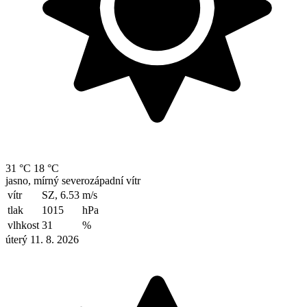
31 °C
18 °C
jasno, mírný severozápadní vítr
vítr
SZ, 6.53
m/s
tlak
1015
hPa
vlhkost
31
%
úterý 11. 8. 2026