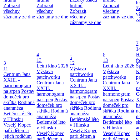
h
Zobrazit
Zobrazit
hrdinů
Zobrazit
Z
všechny
všechny
Zobrazit
všechny
v
záznamy ze dne
záznamy ze dne
všechny
záznamy ze dne
z
záznamy ze dne
7
1
4
6
H
5
13
13
f
3
12
Letní kino 2026
Letní kino 2026
Š
11
Výstava
Výstava
Výstava
K
Centrum Jana
patchworku
patchworku
patchworku
p
XXIII. -
Centrum Jana
Centrum Jana
Centrum Jana
V
harmonogram
XXIII. -
XXIII. -
XXIII. -
p
na srpen
Postav
harmonogram
harmonogram
harmonogram
C
domeček pro
na srpen
Postav
na srpen
Postav
na srpen
Postav
XX
skřítka
Rodinná
domeček pro
domeček pro
domeček pro
h
anamnéza
skřítka
Rodinná
skřítka
Rodinná
skřítka
Rodinná
n
Betlémské léto
anamnéza
anamnéza
anamnéza
d
v Hlinsku
Betlémské léto
Betlémské léto
Betlémské léto
sk
Veselý Kopec
v Hlinsku
v Hlinsku
v Hlinsku
a
patří dětem a
Veselý Kopec
Veselý Kopec
Veselý Kopec
B
jejich rodičům
patří dětem a
patří dětem a
patří dětem a
v