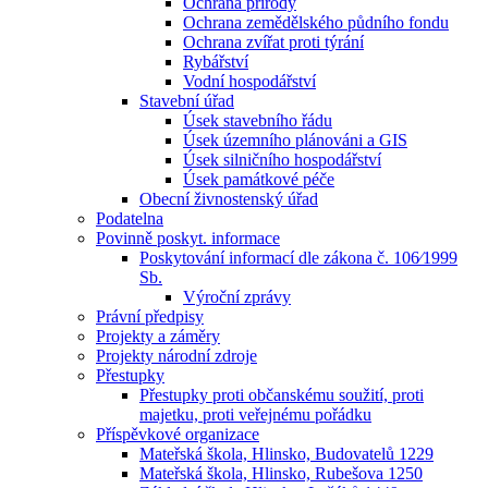
Ochrana přírody
Ochrana zemědělského půdního fondu
Ochrana zvířat proti týrání
Rybářství
Vodní hospodářství
Stavební úřad
Úsek stavebního řádu
Úsek územního plánováni a GIS
Úsek silničního hospodářství
Úsek památkové péče
Obecní živnostenský úřad
Podatelna
Povinně poskyt. informace
Poskytování informací dle zákona č. 106⁄1999
Sb.
Výroční zprávy
Právní předpisy
Projekty a záměry
Projekty národní zdroje
Přestupky
Přestupky proti občanskému soužití, proti
majetku, proti veřejnému pořádku
Příspěvkové organizace
Mateřská škola, Hlinsko, Budovatelů 1229
Mateřská škola, Hlinsko, Rubešova 1250