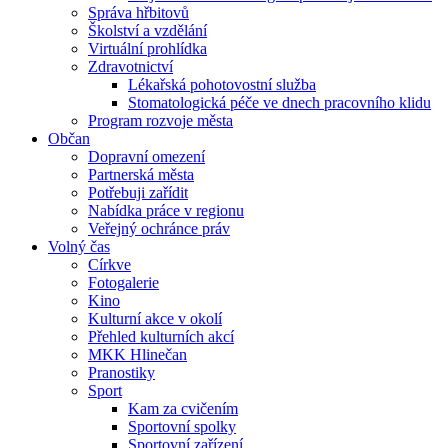
Správa hřbitovů
Školství a vzdělání
Virtuální prohlídka
Zdravotnictví
Lékařská pohotovostní služba
Stomatologická péče ve dnech pracovního klidu
Program rozvoje města
Občan
Dopravní omezení
Partnerská města
Potřebuji zařídit
Nabídka práce v regionu
Veřejný ochránce práv
Volný čas
Církve
Fotogalerie
Kino
Kulturní akce v okolí
Přehled kulturních akcí
MKK Hlinečan
Pranostiky
Sport
Kam za cvičením
Sportovní spolky
Sportovní zařízení