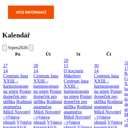
Kalendář
Srpen
2026
Po
Út
St
Čt
29
3
27
28
15
30
1
14
14
O kocouru
14
R
Centrum Jana
Centrum Jana
Mikešovi
Centrum Jana
C
XXIII. -
XXIII. -
Centrum Jana
XXIII. -
XX
harmonogram
harmonogram
XXIII. -
harmonogram
h
na srpen
Postav
na srpen
Postav
harmonogram
na srpen
Postav
n
domeček pro
domeček pro
na srpen
Postav
domeček pro
d
skřítka
Rodinná
skřítka
Rodinná
domeček pro
skřítka
Rodinná
sk
anamnéza
anamnéza
skřítka
Rodinná
anamnéza
a
Miloš Novotný
Miloš Novotný
anamnéza
Miloš Novotný
M
- výstava
- výstava
Miloš Novotný
- výstava
- 
obrazů
Výstava
obrazů
Výstava
- výstava
obrazů
Výstava
o
keramických
keramických
obrazů
Výstava
keramických