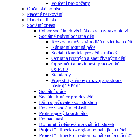
Poučení pro občany
Občanské komise
Placené parkování
Planeta Hlinsko
Sociální oblast
Odbor sociálních věcí, školství a zdravotnictví
Sociálně-právní ochrana dětí
Rozvod manželství rodičů nezletilých dětí
Náhradní rodinná péče
Sociální kuratela pro děti a mládež
Ochrana týraných a zneužívaných dětí
Oprávnění a povinnosti pracovníků
OSPOD
Standardy
Projekt Systémový rozvoj a podpora
nástrojů SPOD
Sociální práce
Sociální kurátor pro dospělé
Dům s pečovatelskou službou
Dotace v sociální oblasti
Protidrogový koordinátor
Domácí násilí
Komunitní plánování sociálních služeb
Projekt "Hlinecko - region pomáhající a učící"
Projekt "Hlinecko - region pomáhající a učící 2"