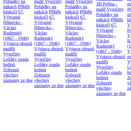
Pohádky na
malíř Vysočiny
malíř Vysočiny
Jiří Peřina -
m
nitkách
Příběh
Pohádky na
Pohádky na
malíř Vysočiny
P
klokočí
67.
nitkách
Příběh
nitkách
Příběh
Pohádky na
n
Výtvarné
klokočí
67.
klokočí
67.
nitkách
Příběh
k
Hlinecko -
Výtvarné
Výtvarné
klokočí
67.
V
Václav
Hlinecko -
Hlinecko -
Výtvarné
H
Radimský
Václav
Václav
Hlinecko -
V
(1867 - 1946)
Radimský
Radimský
Václav
R
Výstava obrazů
(1867 - 1946)
(1867 - 1946)
Radimský
(
maliřů
Výstava obrazů
Výstava obrazů
(1867 - 1946)
V
Vysočiny
maliřů
maliřů
Výstava obrazů
m
Ležáky osada
Vysočiny
Vysočiny
maliřů
V
hrdinů
Ležáky osada
Ležáky osada
Vysočiny
L
Zobrazit
hrdinů
hrdinů
Ležáky osada
h
všechny
Zobrazit
Zobrazit
hrdinů
Z
záznamy ze dne
všechny
všechny
Zobrazit
v
záznamy ze dne
záznamy ze dne
všechny
z
záznamy ze dne