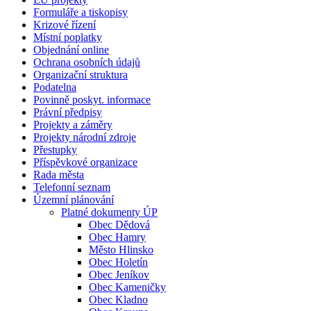
Formuláře a tiskopisy
Krizové řízení
Místní poplatky
Objednání online
Ochrana osobních údajů
Organizační struktura
Podatelna
Povinně poskyt. informace
Právní předpisy
Projekty a záměry
Projekty národní zdroje
Přestupky
Příspěvkové organizace
Rada města
Telefonní seznam
Územní plánování
Platné dokumenty ÚP
Obec Dědová
Obec Hamry
Město Hlinsko
Obec Holetín
Obec Jeníkov
Obec Kameničky
Obec Kladno