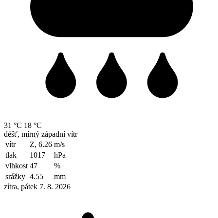
31 °C
18 °C
déšť, mírný západní vítr
vítr
Z, 6.26
m/s
tlak
1017
hPa
vlhkost
47
%
srážky
4.55
mm
zítra, pátek 7. 8. 2026