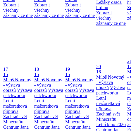
Ležáky osada
h
Zobrazit
Zobrazit
Zobrazit
hrdinů
Z
všechny
všechny
všechny
Zobrazit
v
záznamy ze dne
záznamy ze dne
záznamy ze dne
všechny
z
záznamy ze dne
2
20
1
17
18
19
16
M
15
15
15
Miloš Novotný
- 
Miloš Novotný
Miloš Novotný
Miloš Novotný
- výstava
o
- výstava
- výstava
- výstava
obrazů
Výstava
p
obrazů
Výstava
obrazů
Výstava
obrazů
Výstava
patchworku
L
patchworku
patchworku
patchworku
Letní
m
Letní
Letní
Letní
mažoretková
př
mažoretková
mažoretková
mažoretková
příprava
Z
příprava
příprava
příprava
Zachraň svět
M
Zachraň svět
Zachraň svět
Zachraň svět
Minecraftu
d
Minecraftu
Minecraftu
Minecraftu
Letní kino 2026
2
Centrum Jana
Centrum Jana
Centrum Jana
Centrum Jana
F