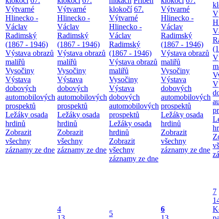
klokočí
67.
klokočí
67.
nitkách
Příběh
klokočí
67.
k
Výtvarné
Výtvarné
klokočí
67.
Výtvarné
V
Hlinecko -
Hlinecko -
Výtvarné
Hlinecko -
H
Václav
Václav
Hlinecko -
Václav
V
Radimský
Radimský
Václav
Radimský
R
(1867 - 1946)
(1867 - 1946)
Radimský
(1867 - 1946)
(
Výstava obrazů
Výstava obrazů
(1867 - 1946)
Výstava obrazů
V
maliřů
maliřů
Výstava obrazů
maliřů
m
Vysočiny
Vysočiny
maliřů
Vysočiny
V
Výstava
Výstava
Vysočiny
Výstava
V
dobových
dobových
Výstava
dobových
d
automobilových
automobilových
dobových
automobilových
a
prospektů
prospektů
automobilových
prospektů
p
Ležáky osada
Ležáky osada
prospektů
Ležáky osada
L
hrdinů
hrdinů
Ležáky osada
hrdinů
h
Zobrazit
Zobrazit
hrdinů
Zobrazit
Z
všechny
všechny
Zobrazit
všechny
v
záznamy ze dne
záznamy ze dne
všechny
záznamy ze dne
z
záznamy ze dne
7
1
4
6
K
5
13
13
p