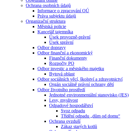
Objednání online
Ochrana osobních údajů
Informace o zpracování OÚ
Práva subjektu údajů
Organizační struktura
Městská policie
Kancelář tajemníka
Úsek provozně-právní
Úsek správní
Odbor dopravy
Odbor finanční a ekonomický
Finanční dokumenty
Rozpočty PO
Odbor investic a městského majetku
Bytová oblast
Odbor sociálních věcí, školství a zdravotnictví
Orgán sociálně právní ochrany dětí
Odbor životního prostředí
Jednotné environmentální stanovisko (JES)
Lesy, myslivost
Odpadové hospodářství
Svoz odpadu
Třídění odpadu „dům od domu“
Ochrana ovzduší
Zákaz starých kotlů