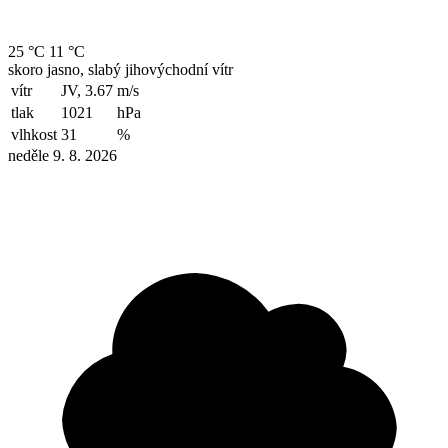
25 °C
11 °C
skoro jasno, slabý jihovýchodní vítr
vítr
JV, 3.67
m/s
tlak
1021
hPa
vlhkost
31
%
neděle 9. 8. 2026