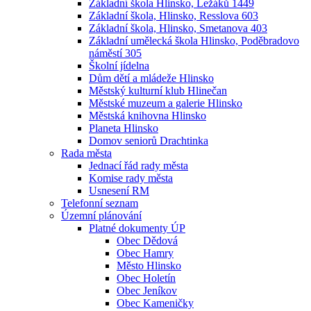
Základní škola Hlinsko, Ležáků 1449
Základní škola, Hlinsko, Resslova 603
Základní škola, Hlinsko, Smetanova 403
Základní umělecká škola Hlinsko, Poděbradovo
náměstí 305
Školní jídelna
Dům dětí a mládeže Hlinsko
Městský kulturní klub Hlinečan
Městské muzeum a galerie Hlinsko
Městská knihovna Hlinsko
Planeta Hlinsko
Domov seniorů Drachtinka
Rada města
Jednací řád rady města
Komise rady města
Usnesení RM
Telefonní seznam
Územní plánování
Platné dokumenty ÚP
Obec Dědová
Obec Hamry
Město Hlinsko
Obec Holetín
Obec Jeníkov
Obec Kameničky