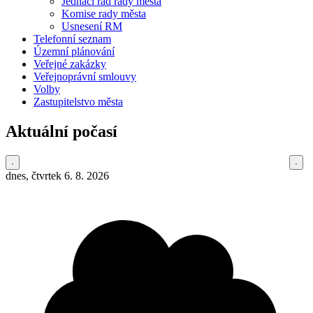
Jednací řád rady města
Komise rady města
Usnesení RM
Telefonní seznam
Územní plánování
Veřejné zakázky
Veřejnoprávní smlouvy
Volby
Zastupitelstvo města
Aktuální počasí
dnes, čtvrtek 6. 8. 2026