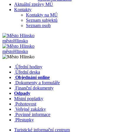
Aktuální zprávy MÚ
Kontakty
Kontakty na MÚ
Seznam subjektů
Seznam osob
město
Hlinsko
město
Hlinsko
​​
Úřední hodiny
​​
Úřední deska
​​
Objednání online
​​
Dokumenty a formuláře
Finanční dokumenty
Odpady
Místní poplatky
​​
Pohotovost
​​
Veřejné zakázky
​​
Povinné informace
​​
Přestupky
Turistické informační centrum