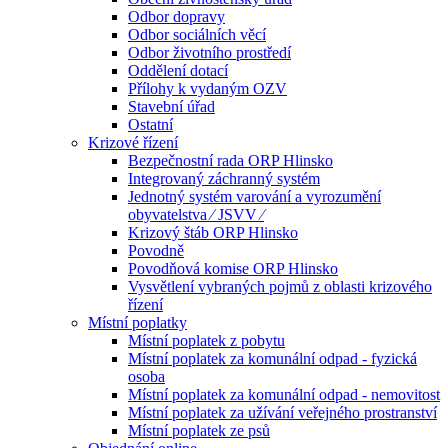
Odbor dopravy
Odbor sociálních věcí
Odbor životního prostředí
Oddělení dotací
Přílohy k vydaným OZV
Stavební úřad
Ostatní
Krizové řízení
Bezpečnostní rada ORP Hlinsko
Integrovaný záchranný systém
Jednotný systém varování a vyrozumění
obyvatelstva ⁄ JSVV ⁄
Krizový štáb ORP Hlinsko
Povodně
Povodňová komise ORP Hlinsko
Vysvětlení vybraných pojmů z oblasti krizového
řízení
Místní poplatky
Místní poplatek z pobytu
Místní poplatek za komunální odpad - fyzická
osoba
Místní poplatek za komunální odpad - nemovitost
Místní poplatek za užívání veřejného prostranství
Místní poplatek ze psů