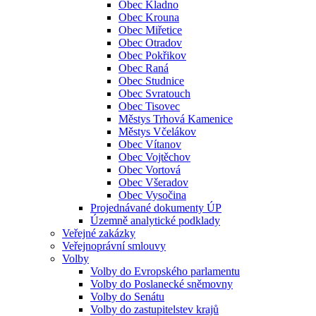
Obec Kladno
Obec Krouna
Obec Miřetice
Obec Otradov
Obec Pokřikov
Obec Raná
Obec Studnice
Obec Svratouch
Obec Tisovec
Městys Trhová Kamenice
Městys Včelákov
Obec Vítanov
Obec Vojtěchov
Obec Vortová
Obec Všeradov
Obec Vysočina
Projednávané dokumenty ÚP
Územně analytické podklady
Veřejné zakázky
Veřejnoprávní smlouvy
Volby
Volby do Evropského parlamentu
Volby do Poslanecké sněmovny
Volby do Senátu
Volby do zastupitelstev krajů