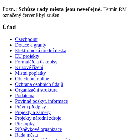
P
ozn.:
Schůze rady města jsou neveřejné.
Termín RM
označený červeně byl zrušen.
Úřad
Czechpoint
Dotace a granty
Elektronická úřední deska
EU projekty
Formuláře a tiskopisy
Krizové řízení
Místní poplatky
Objednání online
Ochrana osobních údajů
Organizační struktura
Podatelna
Povinně poskyt. informace
Právní předpisy
Projekty a záměry
Projekty národní zdroje
Přestupky
Příspěvkové organizace
Rada města