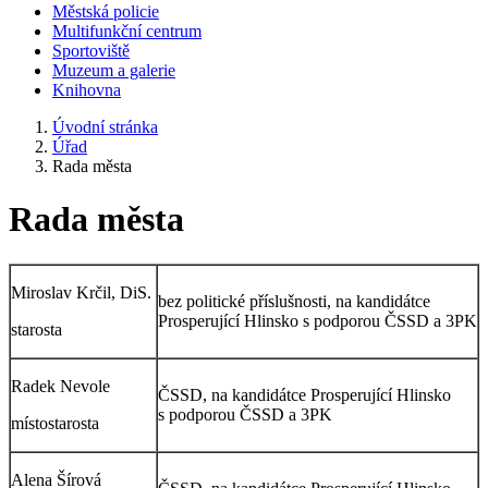
Městská policie
Multifunkční centrum
Sportoviště
Muzeum a galerie
Knihovna
Úvodní stránka
Úřad
Rada města
Rada města
Miroslav Krčil, DiS.
bez politické příslušnosti, na kandidátce
Prosperující Hlinsko s podporou ČSSD a 3PK
starosta
Radek Nevole
ČSSD, na kandidátce Prosperující Hlinsko
s podporou ČSSD a 3PK
místostarosta
Alena Šírová