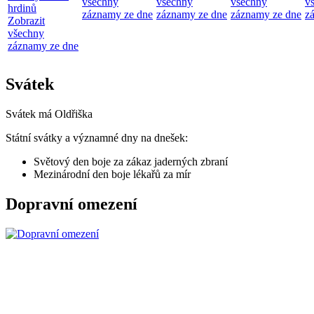
všechny
všechny
všechny
v
hrdinů
záznamy ze dne
záznamy ze dne
záznamy ze dne
z
Zobrazit
všechny
záznamy ze dne
Svátek
Svátek má
Oldřiška
Státní svátky a významné dny na dnešek:
Světový den boje za zákaz jaderných zbraní
Mezinárodní den boje lékařů za mír
Dopravní omezení