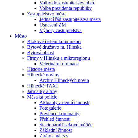
Volby do zastupitelstev obcí
Volba prezidenta republiky
Zastupitelstvo města
Jednací řád zastupitelstva města
Usnesení ZM
Výbory zastupitelstva
Město
Blokové čištění komunikací
Bytové družstvo m. Hlinska
Bytová oblast
Firmy v Hlinsku a mikroregionu
Veterinární ordinace
Historie města
Hlinecké noviny
Archiv Hlineckých novin
Hlinecké TAXI
Jarmarky a trhy
Městská policie
Aktuality z denní činnosti
Fotogalerie
Prevence kriminality
Přehled činnosti
Stacionární⁄úsekové měřiče
Základní činnost
Ztráty a nálezy