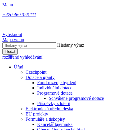
Menu
+420 469 326 111
Vytisknout
Mapa webu
Hledaný výraz
Hledat
rozšířené vyhledávání
Úřad
Czechpoint
Dotace a granty
Fond rozvoje bydlení
Individuální dotace
Programové dotace
Schválené programové dotace
Příspěvky z loterií
Elektronická úřední deska
EU projekty
Formuláře a tiskopisy
Kancelář tajemníka
Obecní živnostenský úřad