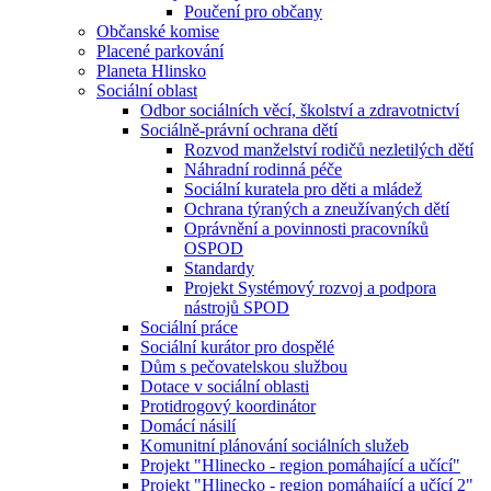
Poučení pro občany
Občanské komise
Placené parkování
Planeta Hlinsko
Sociální oblast
Odbor sociálních věcí, školství a zdravotnictví
Sociálně-právní ochrana dětí
Rozvod manželství rodičů nezletilých dětí
Náhradní rodinná péče
Sociální kuratela pro děti a mládež
Ochrana týraných a zneužívaných dětí
Oprávnění a povinnosti pracovníků
OSPOD
Standardy
Projekt Systémový rozvoj a podpora
nástrojů SPOD
Sociální práce
Sociální kurátor pro dospělé
Dům s pečovatelskou službou
Dotace v sociální oblasti
Protidrogový koordinátor
Domácí násilí
Komunitní plánování sociálních služeb
Projekt "Hlinecko - region pomáhající a učící"
Projekt "Hlinecko - region pomáhající a učící 2"