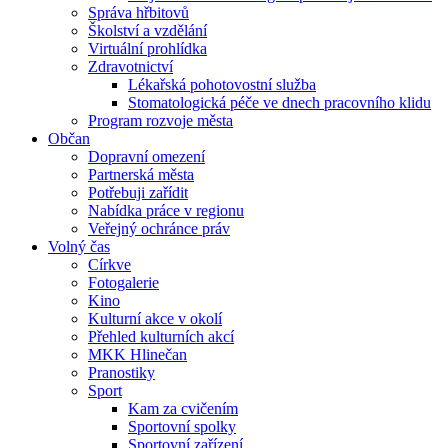
Správa hřbitovů
Školství a vzdělání
Virtuální prohlídka
Zdravotnictví
Lékařská pohotovostní služba
Stomatologická péče ve dnech pracovního klidu
Program rozvoje města
Občan
Dopravní omezení
Partnerská města
Potřebuji zařídit
Nabídka práce v regionu
Veřejný ochránce práv
Volný čas
Církve
Fotogalerie
Kino
Kulturní akce v okolí
Přehled kulturních akcí
MKK Hlinečan
Pranostiky
Sport
Kam za cvičením
Sportovní spolky
Sportovní zařízení