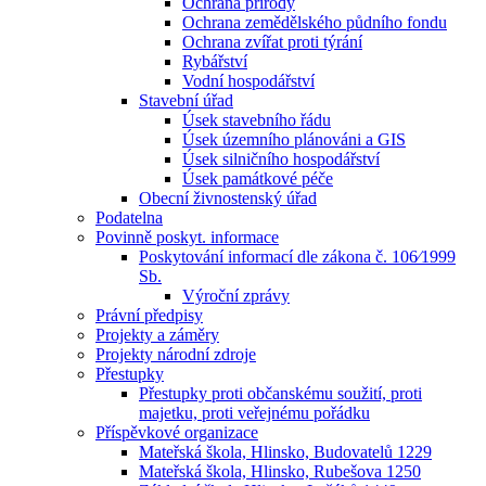
Ochrana přírody
Ochrana zemědělského půdního fondu
Ochrana zvířat proti týrání
Rybářství
Vodní hospodářství
Stavební úřad
Úsek stavebního řádu
Úsek územního plánováni a GIS
Úsek silničního hospodářství
Úsek památkové péče
Obecní živnostenský úřad
Podatelna
Povinně poskyt. informace
Poskytování informací dle zákona č. 106⁄1999
Sb.
Výroční zprávy
Právní předpisy
Projekty a záměry
Projekty národní zdroje
Přestupky
Přestupky proti občanskému soužití, proti
majetku, proti veřejnému pořádku
Příspěvkové organizace
Mateřská škola, Hlinsko, Budovatelů 1229
Mateřská škola, Hlinsko, Rubešova 1250