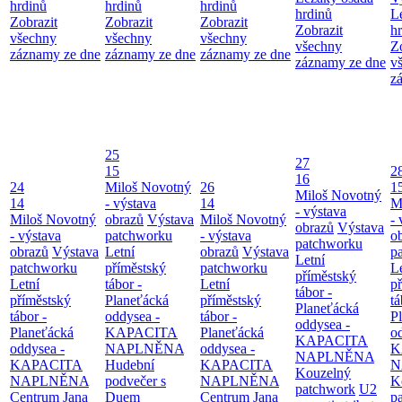
hrdinů
hrdinů
hrdinů
hrdinů
L
Zobrazit
Zobrazit
Zobrazit
Zobrazit
h
všechny
všechny
všechny
všechny
Z
záznamy ze dne
záznamy ze dne
záznamy ze dne
záznamy ze dne
v
z
25
27
15
2
16
24
Miloš Novotný
26
1
Miloš Novotný
14
- výstava
14
M
- výstava
Miloš Novotný
obrazů
Výstava
Miloš Novotný
- 
obrazů
Výstava
- výstava
patchworku
- výstava
o
patchworku
obrazů
Výstava
Letní
obrazů
Výstava
p
Letní
patchworku
příměstský
patchworku
L
příměstský
Letní
tábor -
Letní
p
tábor -
příměstský
Planeťácká
příměstský
tá
Planeťácká
tábor -
oddysea -
tábor -
P
oddysea -
Planeťácká
KAPACITA
Planeťácká
o
KAPACITA
oddysea -
NAPLNĚNA
oddysea -
K
NAPLNĚNA
KAPACITA
Hudební
KAPACITA
N
Kouzelný
NAPLNĚNA
podvečer s
NAPLNĚNA
K
patchwork
U2
Centrum Jana
Duem
Centrum Jana
p