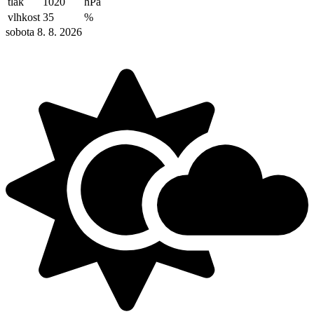
tlak
1020
hPa
vlhkost
35
%
sobota 8. 8. 2026