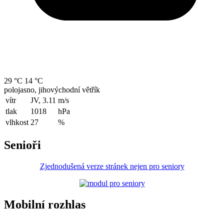
29 °C
14 °C
polojasno, jihovýchodní větřík
vítr
JV, 3.11
m/s
tlak
1018
hPa
vlhkost
27
%
Senioři
Zjednodušená verze stránek nejen pro seniory
Mobilní rozhlas