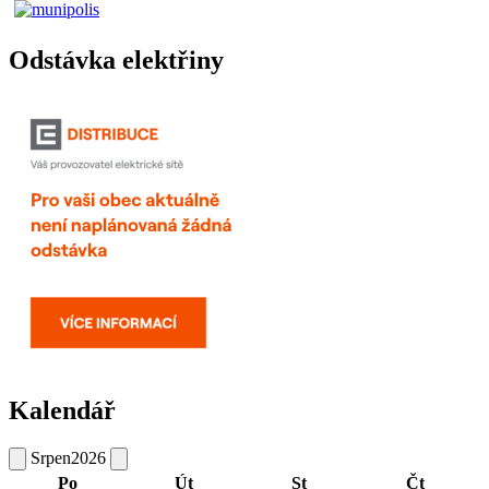
Odstávka elektřiny
Kalendář
Srpen
2026
Po
Út
St
Čt