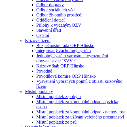
Odbor dopravy
Odbor sociálních věcí
Odbor životního prostředí
Oddělení dotací
Přílohy k vydaným OZV
Stavební úřad
Ostatní
Krizové řízení
Bezpečnostní rada ORP Hlinsko
Integrovaný záchranný systém
Jednotný systém varování a vyrozumění
obyvatelstva ⁄ JSVV ⁄
Krizový štáb ORP Hlinsko
Povodně
Povodňová komise ORP Hlinsko
Vysvětlení vybraných pojmů z oblasti krizového
řízení
Místní poplatky
Místní poplatek z pobytu
Místní poplatek za komunální odpad - fyzická
osoba
Místní poplatek za komunální odpad - nemovitost
Místní poplatek za užívání veřejného prostranství
Místní poplatek ze psů