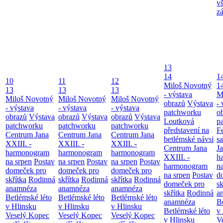
v
z
13
14
1
10
11
12
Miloš Novotný
1
13
13
13
- výstava
M
Miloš Novotný
Miloš Novotný
Miloš Novotný
obrazů
Výstava
- 
- výstava
- výstava
- výstava
patchworku
o
obrazů
Výstava
obrazů
Výstava
obrazů
Výstava
Loutková
p
patchworku
patchworku
patchworku
představení na
F
Centrum Jana
Centrum Jana
Centrum Jana
betlémské návsi
s
XXIII. -
XXIII. -
XXIII. -
Centrum Jana
Ja
harmonogram
harmonogram
harmonogram
XXIII. -
h
na srpen
Postav
na srpen
Postav
na srpen
Postav
harmonogram
n
domeček pro
domeček pro
domeček pro
na srpen
Postav
d
skřítka
Rodinná
skřítka
Rodinná
skřítka
Rodinná
domeček pro
sk
anamnéza
anamnéza
anamnéza
skřítka
Rodinná
a
Betlémské léto
Betlémské léto
Betlémské léto
anamnéza
B
v Hlinsku
v Hlinsku
v Hlinsku
Betlémské léto
v
Veselý Kopec
Veselý Kopec
Veselý Kopec
v Hlinsku
V