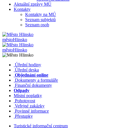
Aktuální zprávy MÚ
Kontakty
Kontakty na MÚ
Seznam subjektů
Seznam osob
město
Hlinsko
město
Hlinsko
​​
Úřední hodiny
​​
Úřední deska
​​
Objednání online
​​
Dokumenty a formuláře
Finanční dokumenty
Odpady
Místní poplatky
​​
Pohotovost
​​
Veřejné zakázky
​​
Povinné informace
​​
Přestupky
Turistické informační centrum