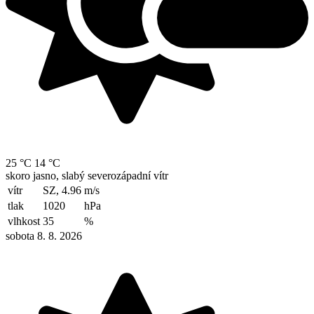
25 °C
14 °C
skoro jasno, slabý severozápadní vítr
vítr
SZ, 4.96
m/s
tlak
1020
hPa
vlhkost
35
%
sobota 8. 8. 2026