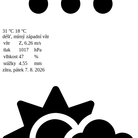
31 °C
18 °C
déšť, mírný západní vítr
vítr
Z, 6.26
m/s
tlak
1017
hPa
vlhkost
47
%
srážky
4.55
mm
zítra, pátek 7. 8. 2026