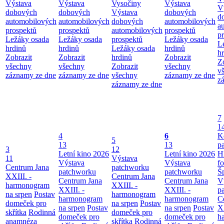
Výstava
Výstava
Vysočiny
Výstava
V
dobových
dobových
Výstava
dobových
d
automobilových
automobilových
dobových
automobilových
a
prospektů
prospektů
automobilových
prospektů
p
Ležáky osada
Ležáky osada
prospektů
Ležáky osada
L
hrdinů
hrdinů
Ležáky osada
hrdinů
h
Zobrazit
Zobrazit
hrdinů
Zobrazit
Z
všechny
všechny
Zobrazit
všechny
v
záznamy ze dne
záznamy ze dne
všechny
záznamy ze dne
z
záznamy ze dne
7
1
4
6
K
5
13
13
p
3
12
Letní kino 2026
Letní kino 2026
H
11
Výstava
Výstava
Výstava
f
Centrum Jana
patchworku
patchworku
patchworku
Š
XXIII. -
Centrum Jana
Centrum Jana
Centrum Jana
V
harmonogram
XXIII. -
XXIII. -
XXIII. -
p
na srpen
Postav
harmonogram
harmonogram
harmonogram
C
domeček pro
na srpen
Postav
na srpen
Postav
na srpen
Postav
XX
skřítka
Rodinná
domeček pro
domeček pro
domeček pro
h
anamnéza
skřítka
Rodinná