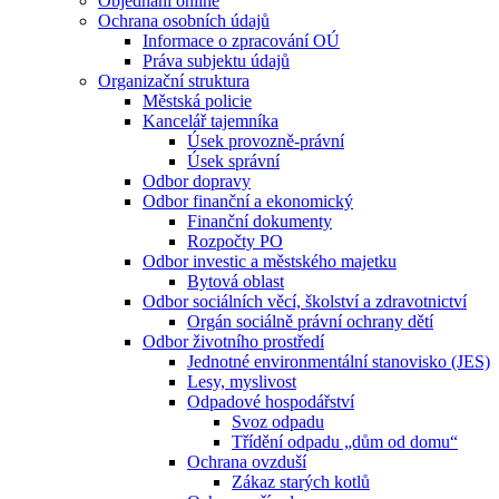
Objednání online
Ochrana osobních údajů
Informace o zpracování OÚ
Práva subjektu údajů
Organizační struktura
Městská policie
Kancelář tajemníka
Úsek provozně-právní
Úsek správní
Odbor dopravy
Odbor finanční a ekonomický
Finanční dokumenty
Rozpočty PO
Odbor investic a městského majetku
Bytová oblast
Odbor sociálních věcí, školství a zdravotnictví
Orgán sociálně právní ochrany dětí
Odbor životního prostředí
Jednotné environmentální stanovisko (JES)
Lesy, myslivost
Odpadové hospodářství
Svoz odpadu
Třídění odpadu „dům od domu“
Ochrana ovzduší
Zákaz starých kotlů