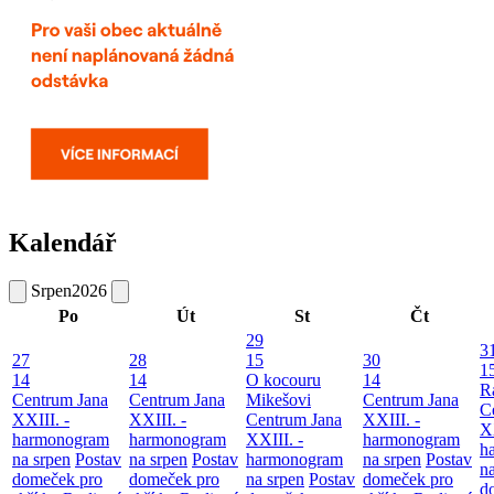
Kalendář
Srpen
2026
Po
Út
St
Čt
29
3
27
28
15
30
1
14
14
O kocouru
14
R
Centrum Jana
Centrum Jana
Mikešovi
Centrum Jana
C
XXIII. -
XXIII. -
Centrum Jana
XXIII. -
XX
harmonogram
harmonogram
XXIII. -
harmonogram
h
na srpen
Postav
na srpen
Postav
harmonogram
na srpen
Postav
n
domeček pro
domeček pro
na srpen
Postav
domeček pro
d