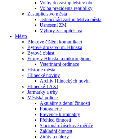
Volby do zastupitelstev obcí
Volba prezidenta republiky
Zastupitelstvo města
Jednací řád zastupitelstva města
Usnesení ZM
Výbory zastupitelstva
Město
Blokové čištění komunikací
Bytové družstvo m. Hlinska
Bytová oblast
Firmy v Hlinsku a mikroregionu
Veterinární ordinace
Historie města
Hlinecké noviny
Archiv Hlineckých novin
Hlinecké TAXI
Jarmarky a trhy
Městská policie
Aktuality z denní činnosti
Fotogalerie
Prevence kriminality
Přehled činnosti
Stacionární⁄úsekové měřiče
Základní činnost
Ztráty a nálezy