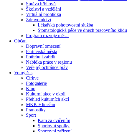
Správa hřbitovů
Školství a vzdělání
Virtuální prohlídka
Zdravotnictví
Lékařská pohotovostní služba
Stomatologická péče ve dnech pracovního klidu
Program rozvoje města
Občan
Dopravní omezení
Partnerská města
Potřebuji zařídit
Nabídka práce v regionu
Veřejný ochránce práv
Volný čas
Církve
Fotogalerie
Kino
Kulturní akce v okolí
Přehled kulturních akcí
MKK Hlinečan
Pranostiky
Sport
Kam za cvičením
Sportovní spolky
Sportovní zařízení