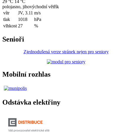
29 °C
14 °C
polojasno, jihovýchodní větřík
vítr
JV, 3.11
m/s
tlak
1018
hPa
vlhkost
27
%
Senioři
Zjednodušená verze stránek nejen pro seniory
Mobilní rozhlas
Odstávka elektřiny