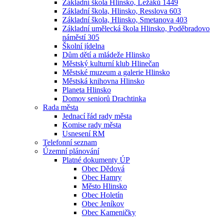
Základní škola Hlinsko, Ležáků 1449
Základní škola, Hlinsko, Resslova 603
Základní škola, Hlinsko, Smetanova 403
Základní umělecká škola Hlinsko, Poděbradovo
náměstí 305
Školní jídelna
Dům dětí a mládeže Hlinsko
Městský kulturní klub Hlinečan
Městské muzeum a galerie Hlinsko
Městská knihovna Hlinsko
Planeta Hlinsko
Domov seniorů Drachtinka
Rada města
Jednací řád rady města
Komise rady města
Usnesení RM
Telefonní seznam
Územní plánování
Platné dokumenty ÚP
Obec Dědová
Obec Hamry
Město Hlinsko
Obec Holetín
Obec Jeníkov
Obec Kameničky