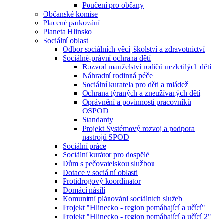
Poučení pro občany
Občanské komise
Placené parkování
Planeta Hlinsko
Sociální oblast
Odbor sociálních věcí, školství a zdravotnictví
Sociálně-právní ochrana dětí
Rozvod manželství rodičů nezletilých dětí
Náhradní rodinná péče
Sociální kuratela pro děti a mládež
Ochrana týraných a zneužívaných dětí
Oprávnění a povinnosti pracovníků
OSPOD
Standardy
Projekt Systémový rozvoj a podpora
nástrojů SPOD
Sociální práce
Sociální kurátor pro dospělé
Dům s pečovatelskou službou
Dotace v sociální oblasti
Protidrogový koordinátor
Domácí násilí
Komunitní plánování sociálních služeb
Projekt "Hlinecko - region pomáhající a učící"
Projekt "Hlinecko - region pomáhající a učící 2"