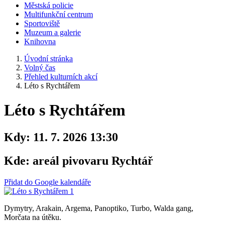
Městská policie
Multifunkční centrum
Sportoviště
Muzeum a galerie
Knihovna
Úvodní stránka
Volný čas
Přehled kulturních akcí
Léto s Rychtářem
Léto s Rychtářem
Kdy:
11. 7. 2026 13:30
Kde:
areál pivovaru Rychtář
Přidat do Google kalendáře
Dymytry, Arakain, Argema, Panoptiko, Turbo, Walda gang,
Morčata na útěku.