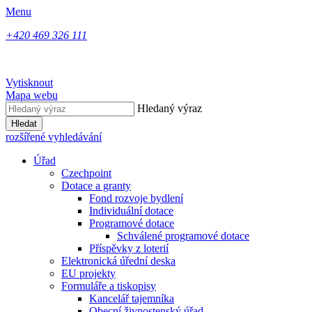
Menu
+420 469 326 111
Vytisknout
Mapa webu
Hledaný výraz
Hledat
rozšířené vyhledávání
Úřad
Czechpoint
Dotace a granty
Fond rozvoje bydlení
Individuální dotace
Programové dotace
Schválené programové dotace
Příspěvky z loterií
Elektronická úřední deska
EU projekty
Formuláře a tiskopisy
Kancelář tajemníka
Obecní živnostenský úřad