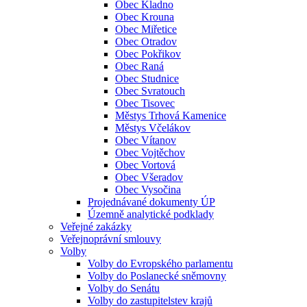
Obec Kladno
Obec Krouna
Obec Miřetice
Obec Otradov
Obec Pokřikov
Obec Raná
Obec Studnice
Obec Svratouch
Obec Tisovec
Městys Trhová Kamenice
Městys Včelákov
Obec Vítanov
Obec Vojtěchov
Obec Vortová
Obec Všeradov
Obec Vysočina
Projednávané dokumenty ÚP
Územně analytické podklady
Veřejné zakázky
Veřejnoprávní smlouvy
Volby
Volby do Evropského parlamentu
Volby do Poslanecké sněmovny
Volby do Senátu
Volby do zastupitelstev krajů