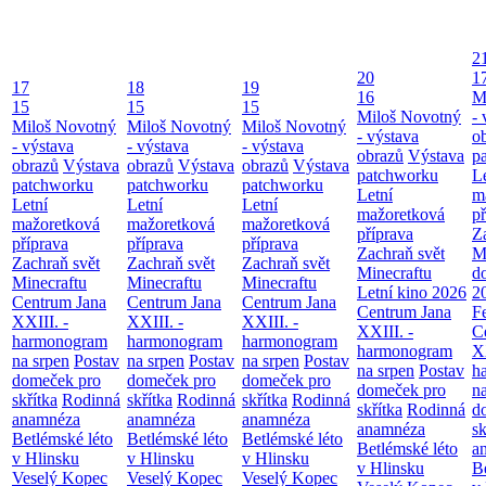
2
20
1
17
18
19
16
M
15
15
15
Miloš Novotný
- 
Miloš Novotný
Miloš Novotný
Miloš Novotný
- výstava
o
- výstava
- výstava
- výstava
obrazů
Výstava
p
obrazů
Výstava
obrazů
Výstava
obrazů
Výstava
patchworku
L
patchworku
patchworku
patchworku
Letní
m
Letní
Letní
Letní
mažoretková
př
mažoretková
mažoretková
mažoretková
příprava
Z
příprava
příprava
příprava
Zachraň svět
M
Zachraň svět
Zachraň svět
Zachraň svět
Minecraftu
d
Minecraftu
Minecraftu
Minecraftu
Letní kino 2026
2
Centrum Jana
Centrum Jana
Centrum Jana
Centrum Jana
F
XXIII. -
XXIII. -
XXIII. -
XXIII. -
C
harmonogram
harmonogram
harmonogram
harmonogram
XX
na srpen
Postav
na srpen
Postav
na srpen
Postav
na srpen
Postav
h
domeček pro
domeček pro
domeček pro
domeček pro
n
skřítka
Rodinná
skřítka
Rodinná
skřítka
Rodinná
skřítka
Rodinná
d
anamnéza
anamnéza
anamnéza
anamnéza
sk
Betlémské léto
Betlémské léto
Betlémské léto
Betlémské léto
a
v Hlinsku
v Hlinsku
v Hlinsku
v Hlinsku
B
Veselý Kopec
Veselý Kopec
Veselý Kopec