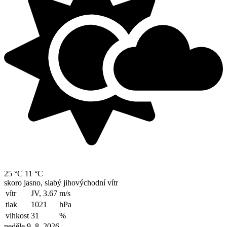
25 °C
11 °C
skoro jasno, slabý jihovýchodní vítr
vítr
JV, 3.67
m/s
tlak
1021
hPa
vlhkost
31
%
neděle 9. 8. 2026