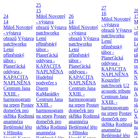
25
27
15
2
16
24
Miloš Novotný
26
1
Miloš Novotný
14
- výstava
14
M
- výstava
Miloš Novotný
obrazů
Výstava
Miloš Novotný
- 
obrazů
Výstava
- výstava
patchworku
- výstava
o
patchworku
obrazů
Výstava
Letní
obrazů
Výstava
p
Letní
patchworku
příměstský
patchworku
L
příměstský
Letní
tábor -
Letní
p
tábor -
příměstský
Planeťácká
příměstský
tá
Planeťácká
tábor -
oddysea -
tábor -
P
oddysea -
Planeťácká
KAPACITA
Planeťácká
o
KAPACITA
oddysea -
NAPLNĚNA
oddysea -
K
NAPLNĚNA
KAPACITA
Hudební
KAPACITA
N
Kouzelný
NAPLNĚNA
podvečer s
NAPLNĚNA
K
patchwork
U2
Centrum Jana
Duem
Centrum Jana
p
acoustic tribute
XXIII. -
KaMarádky
XXIII. -
A
Centrum Jana
harmonogram
Centrum Jana
harmonogram
fo
XXIII. -
na srpen
Postav
XXIII. -
na srpen
Postav
sl
harmonogram
domeček pro
harmonogram
domeček pro
C
na srpen
Postav
skřítka
Rodinná
na srpen
Postav
skřítka
Rodinná
XX
domeček pro
anamnéza
domeček pro
anamnéza
h
skřítka
Rodinná
Betlémské léto
skřítka
Rodinná
Betlémské léto
n
anamnéza
v Hlinsku
anamnéza
v Hlinsku
d
Betlémské léto