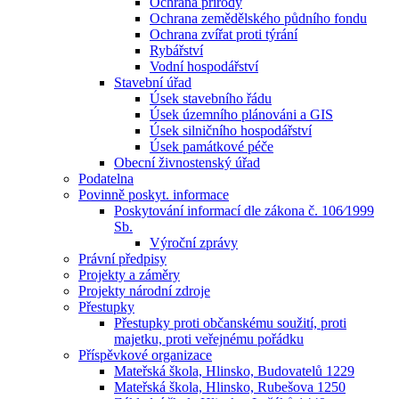
Ochrana přírody
Ochrana zemědělského půdního fondu
Ochrana zvířat proti týrání
Rybářství
Vodní hospodářství
Stavební úřad
Úsek stavebního řádu
Úsek územního plánováni a GIS
Úsek silničního hospodářství
Úsek památkové péče
Obecní živnostenský úřad
Podatelna
Povinně poskyt. informace
Poskytování informací dle zákona č. 106⁄1999
Sb.
Výroční zprávy
Právní předpisy
Projekty a záměry
Projekty národní zdroje
Přestupky
Přestupky proti občanskému soužití, proti
majetku, proti veřejnému pořádku
Příspěvkové organizace
Mateřská škola, Hlinsko, Budovatelů 1229
Mateřská škola, Hlinsko, Rubešova 1250