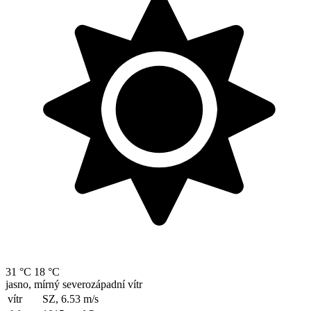
31 °C
18 °C
jasno, mírný severozápadní vítr
vítr
SZ, 6.53
m/s