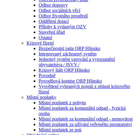
Odbor dopravy
Odbor sociálních věcí
Odbor životního prostředí
Oddělení dotací
Přílohy k vydaným OZV
Stavební úřad
Ostatní
Krizové řízení
Bezpečnostní rada ORP Hlinsko
Integrovaný záchranný systém
Jednotný systém varování a vyrozumění
obyvatelstva ⁄ JSVV ⁄
Krizový štáb ORP Hlinsko
Povodně
Povodňová komise ORP Hlinsko
Vysvětlení vybraných pojmů z oblasti krizového
řízení
Místní poplatky
Místní poplatek z pobytu
Místní poplatek za komunální odpad - fyzická
osoba
Místní poplatek za komunální odpad - nemovitost
Místní poplatek za užívání veřejného prostranství
Místní poplatek ze psů