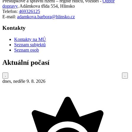
Přestupkové a správní řízení – registr řidičů, vozidel -
Odbor
dopravy
,
Adámkova třída 554, Hlinsko
Telefon:
469326125
E-mail:
adamkova.barbora@hlinsko.cz
Kontakty
Kontakty na MÚ
Seznam subjektů
Seznam osob
Aktuální počasí
dnes, neděle 9. 8. 2026