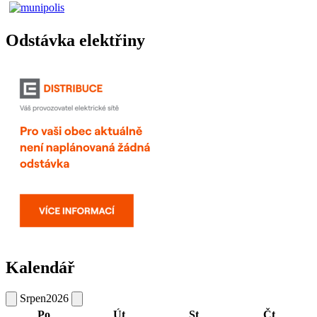
Odstávka elektřiny
Kalendář
Srpen
2026
Po
Út
St
Čt