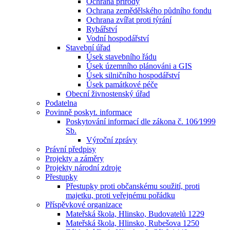
Ochrana přírody
Ochrana zemědělského půdního fondu
Ochrana zvířat proti týrání
Rybářství
Vodní hospodářství
Stavební úřad
Úsek stavebního řádu
Úsek územního plánováni a GIS
Úsek silničního hospodářství
Úsek památkové péče
Obecní živnostenský úřad
Podatelna
Povinně poskyt. informace
Poskytování informací dle zákona č. 106⁄1999
Sb.
Výroční zprávy
Právní předpisy
Projekty a záměry
Projekty národní zdroje
Přestupky
Přestupky proti občanskému soužití, proti
majetku, proti veřejnému pořádku
Příspěvkové organizace
Mateřská škola, Hlinsko, Budovatelů 1229
Mateřská škola, Hlinsko, Rubešova 1250