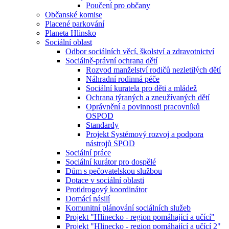
Poučení pro občany
Občanské komise
Placené parkování
Planeta Hlinsko
Sociální oblast
Odbor sociálních věcí, školství a zdravotnictví
Sociálně-právní ochrana dětí
Rozvod manželství rodičů nezletilých dětí
Náhradní rodinná péče
Sociální kuratela pro děti a mládež
Ochrana týraných a zneužívaných dětí
Oprávnění a povinnosti pracovníků
OSPOD
Standardy
Projekt Systémový rozvoj a podpora
nástrojů SPOD
Sociální práce
Sociální kurátor pro dospělé
Dům s pečovatelskou službou
Dotace v sociální oblasti
Protidrogový koordinátor
Domácí násilí
Komunitní plánování sociálních služeb
Projekt "Hlinecko - region pomáhající a učící"
Projekt "Hlinecko - region pomáhající a učící 2"