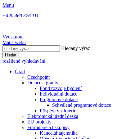
Menu
+420 469 326 111
Vytisknout
Mapa webu
Hledaný výraz
Hledat
rozšířené vyhledávání
Úřad
Czechpoint
Dotace a granty
Fond rozvoje bydlení
Individuální dotace
Programové dotace
Schválené programové dotace
Příspěvky z loterií
Elektronická úřední deska
EU projekty
Formuláře a tiskopisy
Kancelář tajemníka
Obecní živnostenský úřad