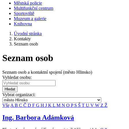
Městská policie
Multifunkční centrum
Sportoviště
Muzeum a galerie
Knihovna
Úvodní stránka
Kontakty
Seznam osob
Seznam osob
Seznam osob a kontaktní spojení (město Hlinsko)
Vyhledat osobu:
Hledat
Vybrat organizaci:
Vše
A
B
C
Č
D
F
G
H
J
K
L
M
N
O
P
S
Š
T
U
V
W
Z
Ž
Ing. Barbora Adámková