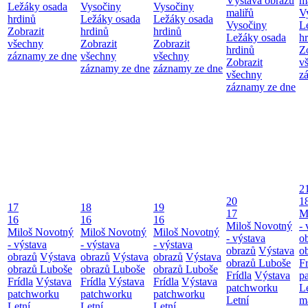
Výstava obrazů
m
Ležáky osada
Vysočiny
Vysočiny
maliřů
V
hrdinů
Ležáky osada
Ležáky osada
Vysočiny
L
Zobrazit
hrdinů
hrdinů
Ležáky osada
h
všechny
Zobrazit
Zobrazit
hrdinů
Z
záznamy ze dne
všechny
všechny
Zobrazit
v
záznamy ze dne
záznamy ze dne
všechny
z
záznamy ze dne
2
20
1
17
18
19
17
M
16
16
16
Miloš Novotný
- 
Miloš Novotný
Miloš Novotný
Miloš Novotný
- výstava
o
- výstava
- výstava
- výstava
obrazů
Výstava
o
obrazů
Výstava
obrazů
Výstava
obrazů
Výstava
obrazů Luboše
Fr
obrazů Luboše
obrazů Luboše
obrazů Luboše
Frídla
Výstava
p
Frídla
Výstava
Frídla
Výstava
Frídla
Výstava
patchworku
L
patchworku
patchworku
patchworku
Letní
m
Letní
Letní
Letní