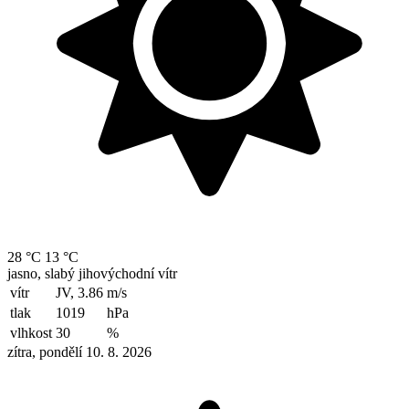
28 °C
13 °C
jasno, slabý jihovýchodní vítr
vítr
JV, 3.86
m/s
tlak
1019
hPa
vlhkost
30
%
zítra, pondělí 10. 8. 2026