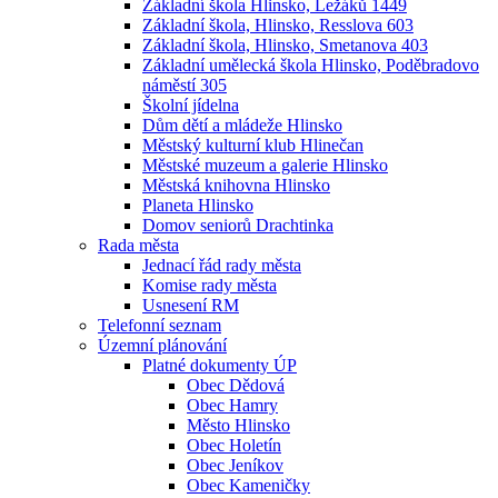
Základní škola Hlinsko, Ležáků 1449
Základní škola, Hlinsko, Resslova 603
Základní škola, Hlinsko, Smetanova 403
Základní umělecká škola Hlinsko, Poděbradovo
náměstí 305
Školní jídelna
Dům dětí a mládeže Hlinsko
Městský kulturní klub Hlinečan
Městské muzeum a galerie Hlinsko
Městská knihovna Hlinsko
Planeta Hlinsko
Domov seniorů Drachtinka
Rada města
Jednací řád rady města
Komise rady města
Usnesení RM
Telefonní seznam
Územní plánování
Platné dokumenty ÚP
Obec Dědová
Obec Hamry
Město Hlinsko
Obec Holetín
Obec Jeníkov
Obec Kameničky