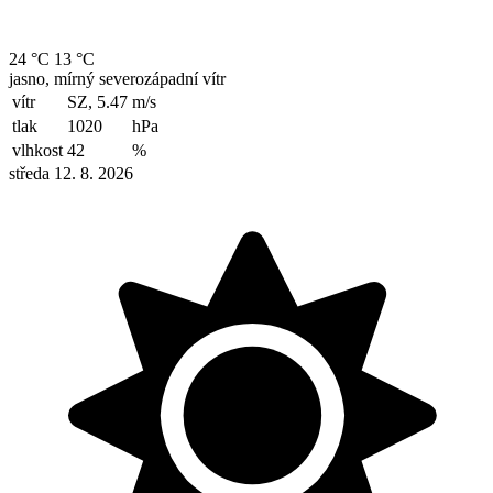
24 °C
13 °C
jasno, mírný severozápadní vítr
vítr
SZ, 5.47
m/s
tlak
1020
hPa
vlhkost
42
%
středa 12. 8. 2026