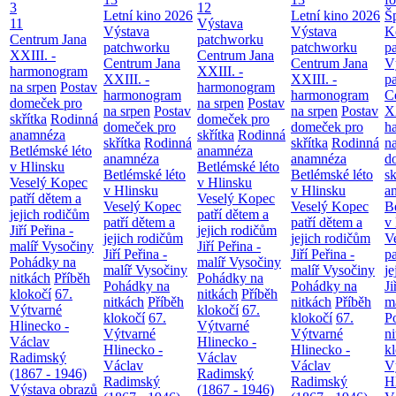
3
12
Letní kino 2026
Letní kino 2026
Š
11
Výstava
Výstava
Výstava
K
Centrum Jana
patchworku
patchworku
patchworku
p
XXIII. -
Centrum Jana
Centrum Jana
Centrum Jana
V
harmonogram
XXIII. -
XXIII. -
XXIII. -
p
na srpen
Postav
harmonogram
harmonogram
harmonogram
C
domeček pro
na srpen
Postav
na srpen
Postav
na srpen
Postav
XX
skřítka
Rodinná
domeček pro
domeček pro
domeček pro
h
anamnéza
skřítka
Rodinná
skřítka
Rodinná
skřítka
Rodinná
n
Betlémské léto
anamnéza
anamnéza
anamnéza
d
v Hlinsku
Betlémské léto
Betlémské léto
Betlémské léto
sk
Veselý Kopec
v Hlinsku
v Hlinsku
v Hlinsku
a
patří dětem a
Veselý Kopec
Veselý Kopec
Veselý Kopec
B
jejich rodičům
patří dětem a
patří dětem a
patří dětem a
v
Jiří Peřina -
jejich rodičům
jejich rodičům
jejich rodičům
V
malíř Vysočiny
Jiří Peřina -
Jiří Peřina -
Jiří Peřina -
pa
Pohádky na
malíř Vysočiny
malíř Vysočiny
malíř Vysočiny
je
nitkách
Příběh
Pohádky na
Pohádky na
Pohádky na
Ji
klokočí
67.
nitkách
Příběh
nitkách
Příběh
nitkách
Příběh
m
Výtvarné
klokočí
67.
klokočí
67.
klokočí
67.
P
Hlinecko -
Výtvarné
Výtvarné
Výtvarné
n
Václav
Hlinecko -
Hlinecko -
Hlinecko -
k
Radimský
Václav
Václav
Václav
V
(1867 - 1946)
Radimský
Radimský
Radimský
H
Výstava obrazů
(1867 - 1946)