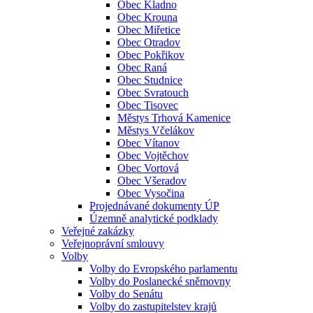
Obec Kladno
Obec Krouna
Obec Miřetice
Obec Otradov
Obec Pokřikov
Obec Raná
Obec Studnice
Obec Svratouch
Obec Tisovec
Městys Trhová Kamenice
Městys Včelákov
Obec Vítanov
Obec Vojtěchov
Obec Vortová
Obec Všeradov
Obec Vysočina
Projednávané dokumenty ÚP
Územně analytické podklady
Veřejné zakázky
Veřejnoprávní smlouvy
Volby
Volby do Evropského parlamentu
Volby do Poslanecké sněmovny
Volby do Senátu
Volby do zastupitelstev krajů