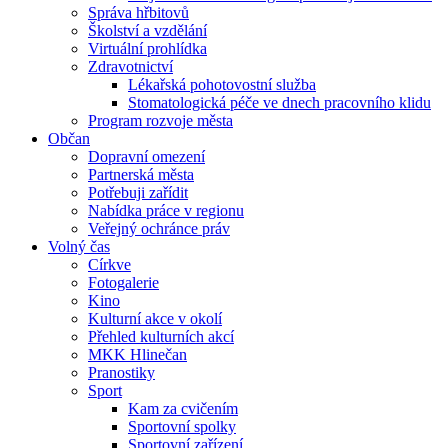
Správa hřbitovů
Školství a vzdělání
Virtuální prohlídka
Zdravotnictví
Lékařská pohotovostní služba
Stomatologická péče ve dnech pracovního klidu
Program rozvoje města
Občan
Dopravní omezení
Partnerská města
Potřebuji zařídit
Nabídka práce v regionu
Veřejný ochránce práv
Volný čas
Církve
Fotogalerie
Kino
Kulturní akce v okolí
Přehled kulturních akcí
MKK Hlinečan
Pranostiky
Sport
Kam za cvičením
Sportovní spolky
Sportovní zařízení