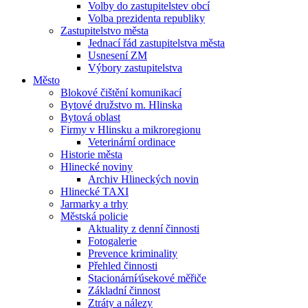
Volby do zastupitelstev obcí
Volba prezidenta republiky
Zastupitelstvo města
Jednací řád zastupitelstva města
Usnesení ZM
Výbory zastupitelstva
Město
Blokové čištění komunikací
Bytové družstvo m. Hlinska
Bytová oblast
Firmy v Hlinsku a mikroregionu
Veterinární ordinace
Historie města
Hlinecké noviny
Archiv Hlineckých novin
Hlinecké TAXI
Jarmarky a trhy
Městská policie
Aktuality z denní činnosti
Fotogalerie
Prevence kriminality
Přehled činnosti
Stacionární⁄úsekové měřiče
Základní činnost
Ztráty a nálezy