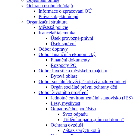
Objednání online
Ochrana osobních údajů
Informace o zpracování OÚ
Práva subjektu údajů
Organizační struktura
Městská policie
Kancelář tajemníka
Úsek provozně-právní
Úsek správní
Odbor dopravy
Odbor finanční a ekonomický
Finanční dokumenty
Rozpočty PO
Odbor investic a městského majetku
Bytová oblast
Odbor sociálních věcí, školství a zdravotnictví
Orgán sociálně právní ochrany dětí
Odbor životního prostředí
Jednotné environmentální stanovisko (JES)
Lesy, myslivost
Odpadové hospodářství
Svoz odpadu
Třídění odpadu „dům od domu“
Ochrana ovzduší
Zákaz starých kotlů