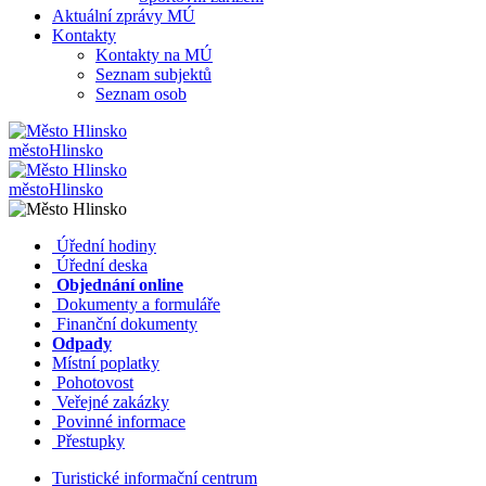
Aktuální zprávy MÚ
Kontakty
Kontakty na MÚ
Seznam subjektů
Seznam osob
město
Hlinsko
město
Hlinsko
​​
Úřední hodiny
​​
Úřední deska
​​
Objednání online
​​
Dokumenty a formuláře
Finanční dokumenty
Odpady
Místní poplatky
​​
Pohotovost
​​
Veřejné zakázky
​​
Povinné informace
​​
Přestupky
Turistické informační centrum