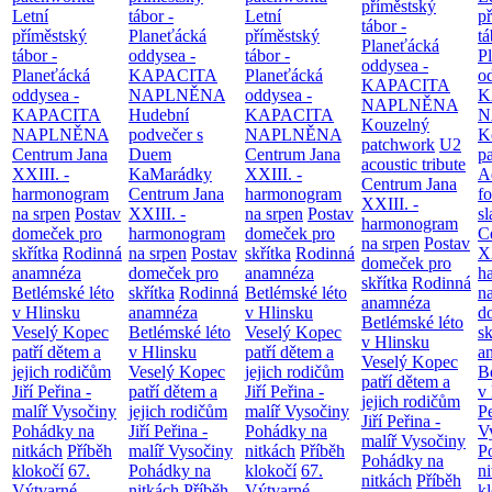
příměstský
Letní
tábor -
Letní
p
tábor -
příměstský
Planeťácká
příměstský
tá
Planeťácká
tábor -
oddysea -
tábor -
P
oddysea -
Planeťácká
KAPACITA
Planeťácká
o
KAPACITA
oddysea -
NAPLNĚNA
oddysea -
K
NAPLNĚNA
KAPACITA
Hudební
KAPACITA
N
Kouzelný
NAPLNĚNA
podvečer s
NAPLNĚNA
K
patchwork
U2
Centrum Jana
Duem
Centrum Jana
p
acoustic tribute
XXIII. -
KaMarádky
XXIII. -
A
Centrum Jana
harmonogram
Centrum Jana
harmonogram
fo
XXIII. -
na srpen
Postav
XXIII. -
na srpen
Postav
sl
harmonogram
domeček pro
harmonogram
domeček pro
C
na srpen
Postav
skřítka
Rodinná
na srpen
Postav
skřítka
Rodinná
XX
domeček pro
anamnéza
domeček pro
anamnéza
h
skřítka
Rodinná
Betlémské léto
skřítka
Rodinná
Betlémské léto
n
anamnéza
v Hlinsku
anamnéza
v Hlinsku
d
Betlémské léto
Veselý Kopec
Betlémské léto
Veselý Kopec
sk
v Hlinsku
patří dětem a
v Hlinsku
patří dětem a
a
Veselý Kopec
jejich rodičům
Veselý Kopec
jejich rodičům
B
patří dětem a
Jiří Peřina -
patří dětem a
Jiří Peřina -
v
jejich rodičům
malíř Vysočiny
jejich rodičům
malíř Vysočiny
Pe
Jiří Peřina -
Pohádky na
Jiří Peřina -
Pohádky na
V
malíř Vysočiny
nitkách
Příběh
malíř Vysočiny
nitkách
Příběh
P
Pohádky na
klokočí
67.
Pohádky na
klokočí
67.
n
nitkách
Příběh
Výtvarné
nitkách
Příběh
Výtvarné
k