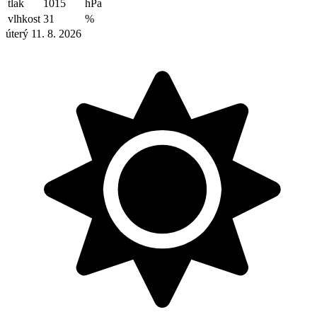
tlak
1015
hPa
vlhkost
31
%
úterý 11. 8. 2026