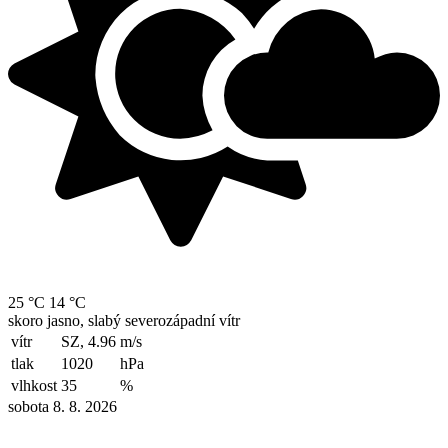
25 °C
14 °C
skoro jasno, slabý severozápadní vítr
vítr
SZ, 4.96
m/s
tlak
1020
hPa
vlhkost
35
%
sobota 8. 8. 2026