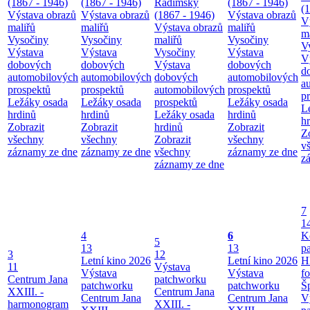
(1867 - 1946)
(1867 - 1946)
Radimský
(1867 - 1946)
(
Výstava obrazů
Výstava obrazů
(1867 - 1946)
Výstava obrazů
V
maliřů
maliřů
Výstava obrazů
maliřů
m
Vysočiny
Vysočiny
maliřů
Vysočiny
V
Výstava
Výstava
Vysočiny
Výstava
V
dobových
dobových
Výstava
dobových
d
automobilových
automobilových
dobových
automobilových
a
prospektů
prospektů
automobilových
prospektů
p
Ležáky osada
Ležáky osada
prospektů
Ležáky osada
L
hrdinů
hrdinů
Ležáky osada
hrdinů
h
Zobrazit
Zobrazit
hrdinů
Zobrazit
Z
všechny
všechny
Zobrazit
všechny
v
záznamy ze dne
záznamy ze dne
všechny
záznamy ze dne
z
záznamy ze dne
7
1
4
6
K
5
13
13
p
3
12
Letní kino 2026
Letní kino 2026
H
11
Výstava
Výstava
Výstava
f
Centrum Jana
patchworku
patchworku
patchworku
Š
XXIII. -
Centrum Jana
Centrum Jana
Centrum Jana
V
harmonogram
XXIII. -