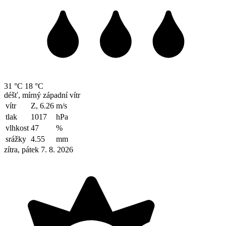
31 °C
18 °C
déšť, mírný západní vítr
vítr
Z, 6.26
m/s
tlak
1017
hPa
vlhkost
47
%
srážky
4.55
mm
zítra, pátek 7. 8. 2026