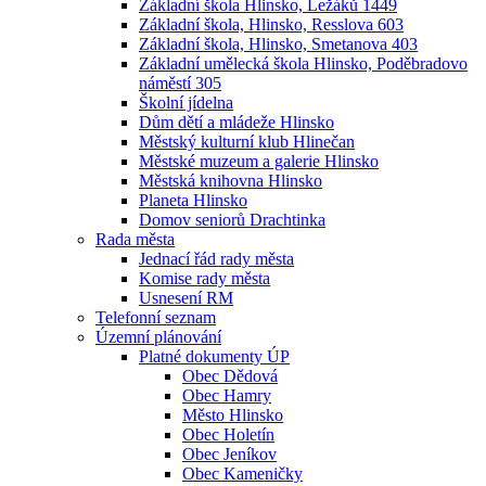
Základní škola Hlinsko, Ležáků 1449
Základní škola, Hlinsko, Resslova 603
Základní škola, Hlinsko, Smetanova 403
Základní umělecká škola Hlinsko, Poděbradovo
náměstí 305
Školní jídelna
Dům dětí a mládeže Hlinsko
Městský kulturní klub Hlinečan
Městské muzeum a galerie Hlinsko
Městská knihovna Hlinsko
Planeta Hlinsko
Domov seniorů Drachtinka
Rada města
Jednací řád rady města
Komise rady města
Usnesení RM
Telefonní seznam
Územní plánování
Platné dokumenty ÚP
Obec Dědová
Obec Hamry
Město Hlinsko
Obec Holetín
Obec Jeníkov
Obec Kameničky