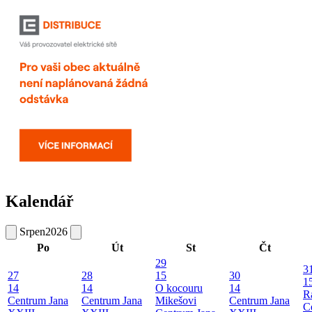
Kalendář
Srpen
2026
Po
Út
St
Čt
29
3
27
28
15
30
1
14
14
O kocouru
14
R
Centrum Jana
Centrum Jana
Mikešovi
Centrum Jana
C