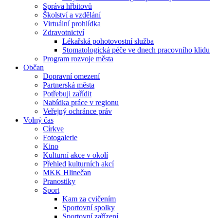
Správa hřbitovů
Školství a vzdělání
Virtuální prohlídka
Zdravotnictví
Lékařská pohotovostní služba
Stomatologická péče ve dnech pracovního klidu
Program rozvoje města
Občan
Dopravní omezení
Partnerská města
Potřebuji zařídit
Nabídka práce v regionu
Veřejný ochránce práv
Volný čas
Církve
Fotogalerie
Kino
Kulturní akce v okolí
Přehled kulturních akcí
MKK Hlinečan
Pranostiky
Sport
Kam za cvičením
Sportovní spolky
Sportovní zařízení