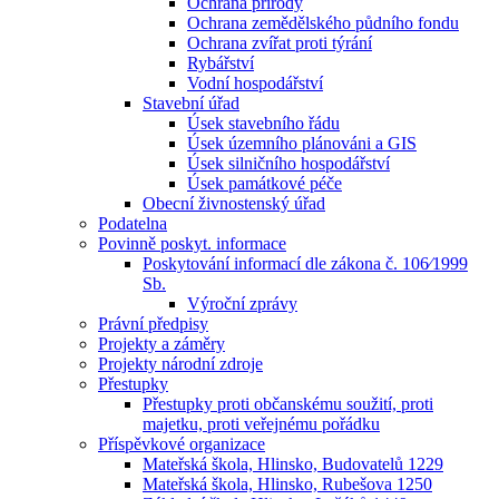
Ochrana přírody
Ochrana zemědělského půdního fondu
Ochrana zvířat proti týrání
Rybářství
Vodní hospodářství
Stavební úřad
Úsek stavebního řádu
Úsek územního plánováni a GIS
Úsek silničního hospodářství
Úsek památkové péče
Obecní živnostenský úřad
Podatelna
Povinně poskyt. informace
Poskytování informací dle zákona č. 106⁄1999
Sb.
Výroční zprávy
Právní předpisy
Projekty a záměry
Projekty národní zdroje
Přestupky
Přestupky proti občanskému soužití, proti
majetku, proti veřejnému pořádku
Příspěvkové organizace
Mateřská škola, Hlinsko, Budovatelů 1229
Mateřská škola, Hlinsko, Rubešova 1250