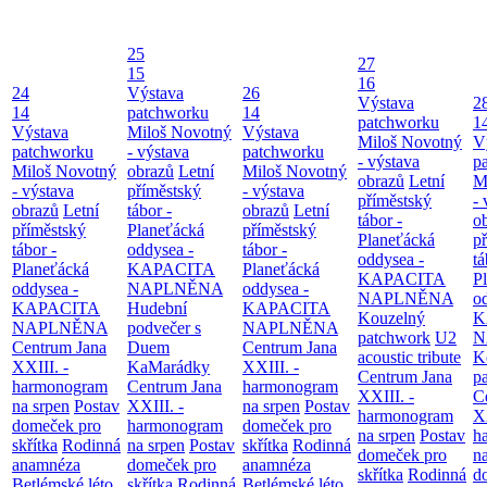
25
27
15
16
24
Výstava
26
Výstava
2
14
patchworku
14
patchworku
1
Výstava
Miloš Novotný
Výstava
Miloš Novotný
V
patchworku
- výstava
patchworku
- výstava
p
Miloš Novotný
obrazů
Letní
Miloš Novotný
obrazů
Letní
M
- výstava
příměstský
- výstava
příměstský
- 
obrazů
Letní
tábor -
obrazů
Letní
tábor -
o
příměstský
Planeťácká
příměstský
Planeťácká
p
tábor -
oddysea -
tábor -
oddysea -
tá
Planeťácká
KAPACITA
Planeťácká
KAPACITA
P
oddysea -
NAPLNĚNA
oddysea -
NAPLNĚNA
o
KAPACITA
Hudební
KAPACITA
Kouzelný
K
NAPLNĚNA
podvečer s
NAPLNĚNA
patchwork
U2
N
Centrum Jana
Duem
Centrum Jana
acoustic tribute
K
XXIII. -
KaMarádky
XXIII. -
Centrum Jana
p
harmonogram
Centrum Jana
harmonogram
XXIII. -
C
na srpen
Postav
XXIII. -
na srpen
Postav
harmonogram
XX
domeček pro
harmonogram
domeček pro
na srpen
Postav
h
skřítka
Rodinná
na srpen
Postav
skřítka
Rodinná
domeček pro
n
anamnéza
domeček pro
anamnéza
skřítka
Rodinná
d
Betlémské léto
skřítka
Rodinná
Betlémské léto