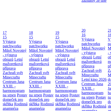
záznamy ze dne
20
2
17
18
19
16
1
15
15
15
Výstava
V
Výstava
Výstava
Výstava
patchworku
p
patchworku
patchworku
patchworku
Miloš Novotný
M
Miloš Novotný
Miloš Novotný
Miloš Novotný
- výstava
- 
- výstava
- výstava
- výstava
obrazů
Letní
o
obrazů
Letní
obrazů
Letní
obrazů
Letní
mažoretková
m
mažoretková
mažoretková
mažoretková
příprava
př
příprava
příprava
příprava
Zachraň svět
Z
Zachraň svět
Zachraň svět
Zachraň svět
Minecraftu
M
Minecraftu
Minecraftu
Minecraftu
Letní kino 2026
d
Centrum Jana
Centrum Jana
Centrum Jana
Centrum Jana
2
XXIII. -
XXIII. -
XXIII. -
XXIII. -
Ja
harmonogram
harmonogram
harmonogram
harmonogram
h
na srpen
Postav
na srpen
Postav
na srpen
Postav
na srpen
Postav
n
domeček pro
domeček pro
domeček pro
domeček pro
d
skřítka
Rodinná
skřítka
Rodinná
skřítka
Rodinná
skřítka
Rodinná
sk
anamnéza
anamnéza
anamnéza
anamnéza
a