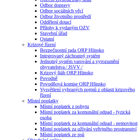
Odbor dopravy
Odbor sociálních věcí
Odbor životního prostředí
Oddělení dotací
Přílohy k vydaným OZV
Stavební úřad
Ostatní
Krizové řízení
Bezpečnostní rada ORP Hlinsko
Integrovaný záchranný systém
Jednotný systém varování a vyrozumění
obyvatelstva ⁄ JSVV ⁄
Krizový štáb ORP Hlinsko
Povodně
Povodňová komise ORP Hlinsko
Vysvětlení vybraných pojmů z oblasti krizového
řízení
Místní poplatky
Místní poplatek z pobytu
Místní poplatek za komunální odpad - fyzická
osoba
Místní poplatek za komunální odpad - nemovitost
Místní poplatek za užívání veřejného prostranství
Místní poplatek ze psů