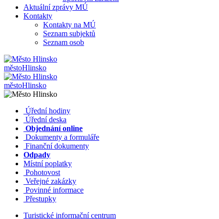
Aktuální zprávy MÚ
Kontakty
Kontakty na MÚ
Seznam subjektů
Seznam osob
město
Hlinsko
město
Hlinsko
​​
Úřední hodiny
​​
Úřední deska
​​
Objednání online
​​
Dokumenty a formuláře
Finanční dokumenty
Odpady
Místní poplatky
​​
Pohotovost
​​
Veřejné zakázky
​​
Povinné informace
​​
Přestupky
Turistické informační centrum