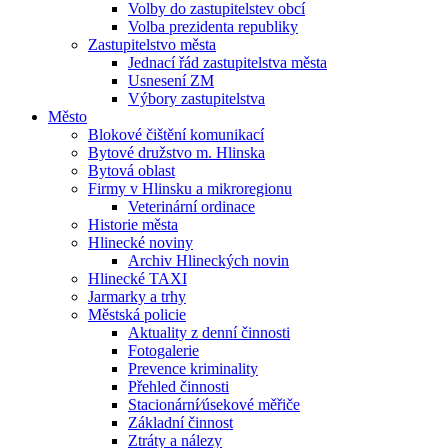
Volby do zastupitelstev obcí
Volba prezidenta republiky
Zastupitelstvo města
Jednací řád zastupitelstva města
Usnesení ZM
Výbory zastupitelstva
Město
Blokové čištění komunikací
Bytové družstvo m. Hlinska
Bytová oblast
Firmy v Hlinsku a mikroregionu
Veterinární ordinace
Historie města
Hlinecké noviny
Archiv Hlineckých novin
Hlinecké TAXI
Jarmarky a trhy
Městská policie
Aktuality z denní činnosti
Fotogalerie
Prevence kriminality
Přehled činnosti
Stacionární⁄úsekové měřiče
Základní činnost
Ztráty a nálezy