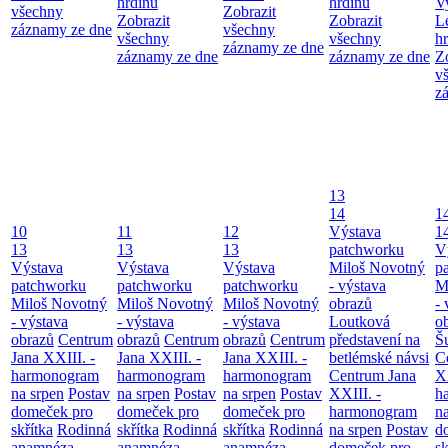
hrdinů
hrdinů
V
všechny
Zobrazit
Zobrazit
Zobrazit
L
záznamy ze dne
všechny
všechny
všechny
h
záznamy ze dne
záznamy ze dne
záznamy ze dne
Z
v
z
13
14
1
10
11
12
Výstava
1
13
13
13
patchworku
V
Výstava
Výstava
Výstava
Miloš Novotný
p
patchworku
patchworku
patchworku
- výstava
M
Miloš Novotný
Miloš Novotný
Miloš Novotný
obrazů
- 
- výstava
- výstava
- výstava
Loutková
o
obrazů
Centrum
obrazů
Centrum
obrazů
Centrum
představení na
Š
Jana XXIII. -
Jana XXIII. -
Jana XXIII. -
betlémské návsi
C
harmonogram
harmonogram
harmonogram
Centrum Jana
XX
na srpen
Postav
na srpen
Postav
na srpen
Postav
XXIII. -
h
domeček pro
domeček pro
domeček pro
harmonogram
n
skřítka
Rodinná
skřítka
Rodinná
skřítka
Rodinná
na srpen
Postav
d
anamnéza
anamnéza
anamnéza
domeček pro
sk