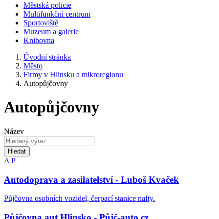
Městská policie
Multifunkční centrum
Sportoviště
Muzeum a galerie
Knihovna
Úvodní stránka
Město
Firmy v Hlinsku a mikroregionu
Autopůjčovny
Autopůjčovny
Název
Hledat
A
P
Autodoprava a zasilatelství - Luboš Kvaček
Půjčovna osobních vozidel, čerpací stanice nafty.
Půjčovna aut Hlinsko - Půjč-auto.cz