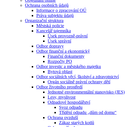
Objednání online
Ochrana osobních údajů
Informace o zpracování OÚ
Práva subjektu údajů
Organizační struktura
Městská policie
Kancelář tajemníka
Úsek provozně-právní
Úsek správní
Odbor dopravy
Odbor finanční a ekonomický
Finanční dokumenty
Rozpočty PO
Odbor investic a městského majetku
Bytová oblast
Odbor sociálních věcí, školství a zdravotnictví
Orgán sociálně právní ochrany dětí
Odbor životního prostředí
Jednotné environmentální stanovisko (JES)
Lesy, myslivost
Odpadové hospodářství
Svoz odpadu
Třídění odpadu „dům od domu“
Ochrana ovzduší
Zákaz starých kotlů