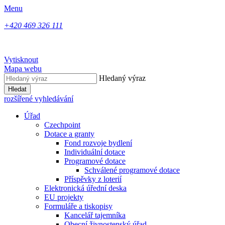
Menu
+420 469 326 111
Vytisknout
Mapa webu
Hledaný výraz
Hledat
rozšířené vyhledávání
Úřad
Czechpoint
Dotace a granty
Fond rozvoje bydlení
Individuální dotace
Programové dotace
Schválené programové dotace
Příspěvky z loterií
Elektronická úřední deska
EU projekty
Formuláře a tiskopisy
Kancelář tajemníka
Obecní živnostenský úřad