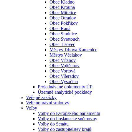
Obec Kladno
Obec Krouna
Obec Miřetice
Obec Otradov
Obec Pokřikov
Obec Raná
Obec Studnice
Obec Svratouch
Obec Tisovec
Městys Trhová Kamenice
Městys Včelákov
Obec Vítanov
Obec Vojtěchov
Obec Vortová
Obec Všeradov
Obec Vysočina
Projednávané dokumenty ÚP
Územně analytické podklady
Veřejné zakázky
Veřejnoprávní smlouvy
Volby
Volby do Evropského parlamentu
Volby do Poslanecké sněmovny
Volby do Senátu
Volby do zastupitelstev krajů