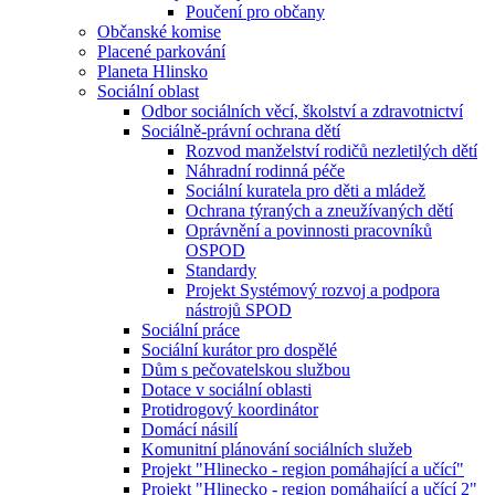
Poučení pro občany
Občanské komise
Placené parkování
Planeta Hlinsko
Sociální oblast
Odbor sociálních věcí, školství a zdravotnictví
Sociálně-právní ochrana dětí
Rozvod manželství rodičů nezletilých dětí
Náhradní rodinná péče
Sociální kuratela pro děti a mládež
Ochrana týraných a zneužívaných dětí
Oprávnění a povinnosti pracovníků
OSPOD
Standardy
Projekt Systémový rozvoj a podpora
nástrojů SPOD
Sociální práce
Sociální kurátor pro dospělé
Dům s pečovatelskou službou
Dotace v sociální oblasti
Protidrogový koordinátor
Domácí násilí
Komunitní plánování sociálních služeb
Projekt "Hlinecko - region pomáhající a učící"
Projekt "Hlinecko - region pomáhající a učící 2"