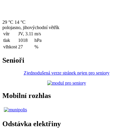
29 °C
14 °C
polojasno, jihovýchodní větřík
vítr
JV, 3.11
m/s
tlak
1018
hPa
vlhkost
27
%
Senioři
Zjednodušená verze stránek nejen pro seniory
Mobilní rozhlas
Odstávka elektřiny