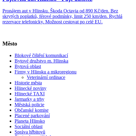
Pronájem aut v Hlinsku. Škoda Octavia od 890 Kč/den. Bez
skrytých poplatků, férové podmínky, limit 250 km/den. Rychlá
rezervace telefonicky. Možnost cestovat po celé EU.
Město
Blokové čištění komunikací
Bytové družstvo m. Hlinska
Bytová oblast
Firmy v Hlinsku a mikroregionu
Veterinární ordinace
Historie města
Hlinecké noviny
Hlinecké TAXI
Jarmarky a trhy
Městská policie
Občanské komise
Placené parkování
Planeta Hlinsko
Sociální oblast
Správa hřbitovů