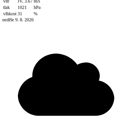
vítr
JV, 3.67
m/s
tlak
1021
hPa
vlhkost
31
%
neděle 9. 8. 2026