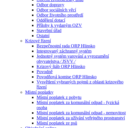
Odbor dopravy
Odbor sociálních věcí
Odbor životního prostředí
Oddělení dotací
Přílohy k vydaným OZV
Stavební úřad
Ostatní
Krizové řízení
Bezpečnostní rada ORP Hlinsko
Integrovaný záchranný systém
Jednotný systém varování a vyrozumění
obyvatelstva ⁄ JSVV ⁄
Krizový štáb ORP Hlinsko
Povodně
Povodňová komise ORP Hlinsko
Vysvětlení vybraných pojmů z oblasti krizového
řízení
Místní poplatky
Místní poplatek z pobytu
Místní poplatek za komunální odpad - fyzická
osoba
Místní poplatek za komunální odpad - nemovitost
Místní poplatek za užívání veřejného prostranství
Místní poplatek ze psů