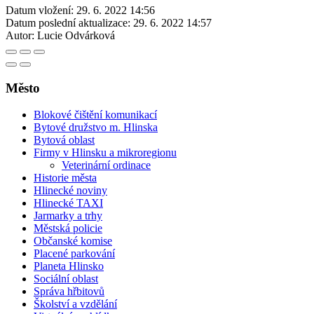
Datum vložení:
29. 6. 2022 14:56
Datum poslední aktualizace:
29. 6. 2022 14:57
Autor:
Lucie Odvárková
Město
Blokové čištění komunikací
Bytové družstvo m. Hlinska
Bytová oblast
Firmy v Hlinsku a mikroregionu
Veterinární ordinace
Historie města
Hlinecké noviny
Hlinecké TAXI
Jarmarky a trhy
Městská policie
Občanské komise
Placené parkování
Planeta Hlinsko
Sociální oblast
Správa hřbitovů
Školství a vzdělání