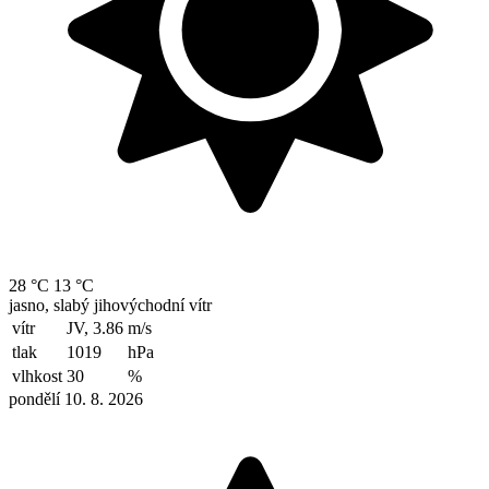
28 °C
13 °C
jasno, slabý jihovýchodní vítr
vítr
JV, 3.86
m/s
tlak
1019
hPa
vlhkost
30
%
pondělí 10. 8. 2026