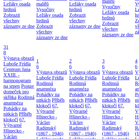
maliřů
Ležáky osada
maliřů
Ležáky osada
V
Vysočiny
hrdinů
Vysočiny
hrdinů
L
Ležáky osada
Zobrazit
Ležáky osada
Zobrazit
h
hrdinů
všechny
hrdinů
všechny
Z
Zobrazit
záznamy ze dne
Zobrazit
záznamy ze dne
v
všechny
všechny
z
záznamy ze dne
záznamy ze dne
31
8
Výstava obrazů
1
2
3
4
Luboše Frídla
6
6
6
6
Centrum Jana
Výstava obrazů
Výstava obrazů
Výstava obrazů
V
XXIII. -
Luboše Frídla
Luboše Frídla
Luboše Frídla
L
harmonogram
Rodinná
Rodinná
Rodinná
R
na srpen
Postav
anamnéza
anamnéza
anamnéza
a
domeček pro
Pohádky na
Pohádky na
Pohádky na
P
skřítka
Rodinná
nitkách
Příběh
nitkách
Příběh
nitkách
Příběh
n
anamnéza
klokočí
67.
klokočí
67.
klokočí
67.
k
Pohádky na
Výtvarné
Výtvarné
Výtvarné
V
nitkách
Příběh
Hlinecko -
Hlinecko -
Hlinecko -
H
klokočí
67.
Václav
Václav
Václav
V
Výtvarné
Radimský
Radimský
Radimský
R
Hlinecko -
(1867 - 1946)
(1867 - 1946)
(1867 - 1946)
(
Václav