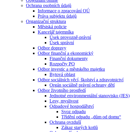
Objednání online
Ochrana osobních údajů
Informace o zpracování OÚ
Práva subjektu údajů
Organizační struktura
Městská policie
Kancelář tajemníka
Úsek provozně-právní
Úsek správní
Odbor dopravy
Odbor finanční a ekonomický
Finanční dokumenty
Rozpočty PO
Odbor investic a městského majetku
Bytová oblast
Odbor sociálních věcí, školství a zdravotnictví
Orgán sociálně právní ochrany dětí
Odbor životního prostředí
Jednotné environmentální stanovisko (JES)
Lesy, myslivost
Odpadové hospodářství
Svoz odpadu
Třídění odpadu „dům od domu“
Ochrana ovzduší
Zákaz starých kotlů