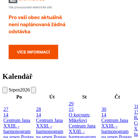
Kalendář
Srpen
2026
Po
Út
St
Čt
29
3
27
28
15
30
1
14
14
O kocouru
14
R
Centrum Jana
Centrum Jana
Mikešovi
Centrum Jana
C
XXIII. -
XXIII. -
Centrum Jana
XXIII. -
XX
harmonogram
harmonogram
XXIII. -
harmonogram
h
na srpen
Postav
na srpen
Postav
harmonogram
na srpen
Postav