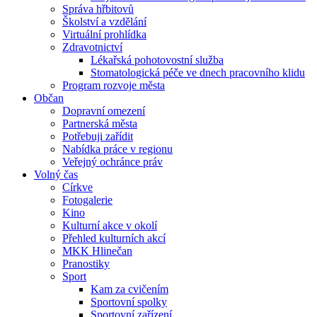
Správa hřbitovů
Školství a vzdělání
Virtuální prohlídka
Zdravotnictví
Lékařská pohotovostní služba
Stomatologická péče ve dnech pracovního klidu
Program rozvoje města
Občan
Dopravní omezení
Partnerská města
Potřebuji zařídit
Nabídka práce v regionu
Veřejný ochránce práv
Volný čas
Církve
Fotogalerie
Kino
Kulturní akce v okolí
Přehled kulturních akcí
MKK Hlinečan
Pranostiky
Sport
Kam za cvičením
Sportovní spolky
Sportovní zařízení