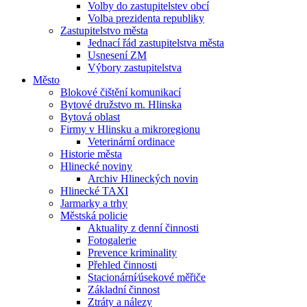
Volby do zastupitelstev obcí
Volba prezidenta republiky
Zastupitelstvo města
Jednací řád zastupitelstva města
Usnesení ZM
Výbory zastupitelstva
Město
Blokové čištění komunikací
Bytové družstvo m. Hlinska
Bytová oblast
Firmy v Hlinsku a mikroregionu
Veterinární ordinace
Historie města
Hlinecké noviny
Archiv Hlineckých novin
Hlinecké TAXI
Jarmarky a trhy
Městská policie
Aktuality z denní činnosti
Fotogalerie
Prevence kriminality
Přehled činnosti
Stacionární⁄úsekové měřiče
Základní činnost
Ztráty a nálezy