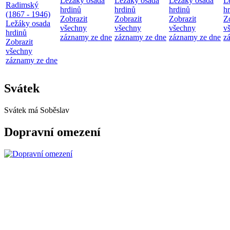
Ležáky osada
Ležáky osada
Ležáky osada
L
Radimský
hrdinů
hrdinů
hrdinů
h
(1867 - 1946)
Zobrazit
Zobrazit
Zobrazit
Z
Ležáky osada
všechny
všechny
všechny
v
hrdinů
záznamy ze dne
záznamy ze dne
záznamy ze dne
z
Zobrazit
všechny
záznamy ze dne
Svátek
Svátek má
Soběslav
Dopravní omezení