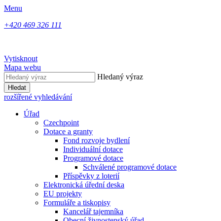
Menu
+420 469 326 111
Vytisknout
Mapa webu
Hledaný výraz
Hledat
rozšířené vyhledávání
Úřad
Czechpoint
Dotace a granty
Fond rozvoje bydlení
Individuální dotace
Programové dotace
Schválené programové dotace
Příspěvky z loterií
Elektronická úřední deska
EU projekty
Formuláře a tiskopisy
Kancelář tajemníka
Obecní živnostenský úřad