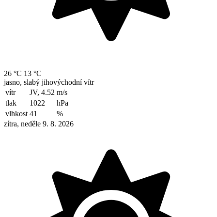
26 °C
13 °C
jasno, slabý jihovýchodní vítr
vítr
JV, 4.52
m/s
tlak
1022
hPa
vlhkost
41
%
zítra, neděle 9. 8. 2026