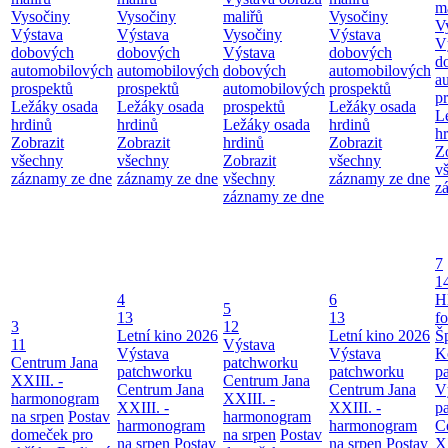
m
Vysočiny
Vysočiny
maliřů
Vysočiny
V
Výstava
Výstava
Vysočiny
Výstava
V
dobových
dobových
Výstava
dobových
d
automobilových
automobilových
dobových
automobilových
a
prospektů
prospektů
automobilových
prospektů
p
Ležáky osada
Ležáky osada
prospektů
Ležáky osada
L
hrdinů
hrdinů
Ležáky osada
hrdinů
h
Zobrazit
Zobrazit
hrdinů
Zobrazit
Z
všechny
všechny
Zobrazit
všechny
v
záznamy ze dne
záznamy ze dne
všechny
záznamy ze dne
z
záznamy ze dne
7
1
4
6
H
5
13
13
f
3
12
Letní kino 2026
Letní kino 2026
Š
11
Výstava
Výstava
Výstava
K
Centrum Jana
patchworku
patchworku
patchworku
p
XXIII. -
Centrum Jana
Centrum Jana
Centrum Jana
V
harmonogram
XXIII. -
XXIII. -
XXIII. -
p
na srpen
Postav
harmonogram
harmonogram
harmonogram
C
domeček pro
na srpen
Postav
na srpen
Postav
na srpen
Postav
XX