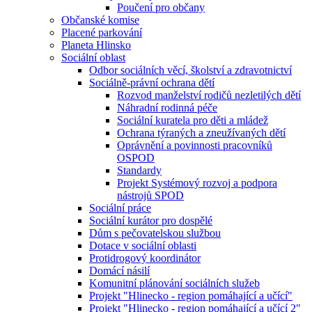
Poučení pro občany
Občanské komise
Placené parkování
Planeta Hlinsko
Sociální oblast
Odbor sociálních věcí, školství a zdravotnictví
Sociálně-právní ochrana dětí
Rozvod manželství rodičů nezletilých dětí
Náhradní rodinná péče
Sociální kuratela pro děti a mládež
Ochrana týraných a zneužívaných dětí
Oprávnění a povinnosti pracovníků
OSPOD
Standardy
Projekt Systémový rozvoj a podpora
nástrojů SPOD
Sociální práce
Sociální kurátor pro dospělé
Dům s pečovatelskou službou
Dotace v sociální oblasti
Protidrogový koordinátor
Domácí násilí
Komunitní plánování sociálních služeb
Projekt "Hlinecko - region pomáhající a učící"
Projekt "Hlinecko - region pomáhající a učící 2"