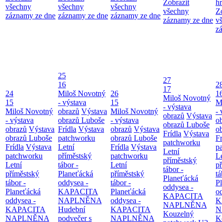
Zobrazit
h
všechny
všechny
všechny
všechny
Z
záznamy ze dne
záznamy ze dne
záznamy ze dne
záznamy ze dne
v
z
25
27
16
2
17
24
Miloš Novotný
26
1
Miloš Novotný
15
- výstava
15
M
- výstava
Miloš Novotný
obrazů
Výstava
Miloš Novotný
- 
obrazů
Výstava
- výstava
obrazů Luboše
- výstava
o
obrazů Luboše
obrazů
Výstava
Frídla
Výstava
obrazů
Výstava
o
Frídla
Výstava
obrazů Luboše
patchworku
obrazů Luboše
Fr
patchworku
Frídla
Výstava
Letní
Frídla
Výstava
p
Letní
patchworku
příměstský
patchworku
L
příměstský
Letní
tábor -
Letní
p
tábor -
příměstský
Planeťácká
příměstský
tá
Planeťácká
tábor -
oddysea -
tábor -
P
oddysea -
Planeťácká
KAPACITA
Planeťácká
o
KAPACITA
oddysea -
NAPLNĚNA
oddysea -
K
NAPLNĚNA
KAPACITA
Hudební
KAPACITA
N
Kouzelný
NAPLNĚNA
podvečer s
NAPLNĚNA
K