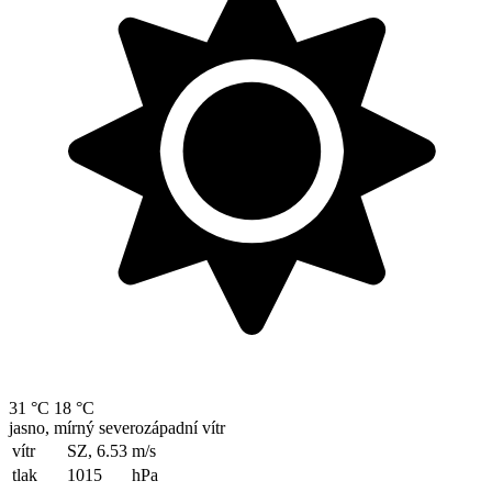
31 °C
18 °C
jasno, mírný severozápadní vítr
vítr
SZ, 6.53
m/s
tlak
1015
hPa