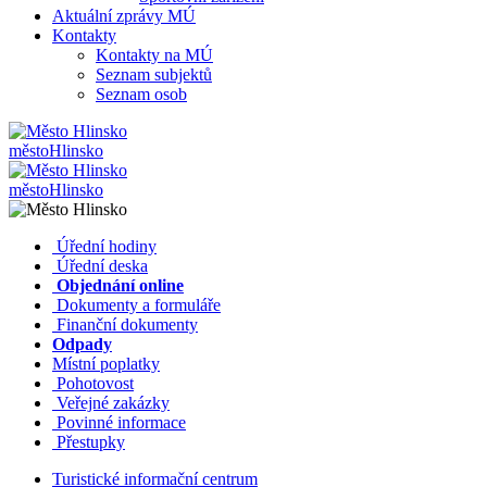
Aktuální zprávy MÚ
Kontakty
Kontakty na MÚ
Seznam subjektů
Seznam osob
město
Hlinsko
město
Hlinsko
​​
Úřední hodiny
​​
Úřední deska
​​
Objednání online
​​
Dokumenty a formuláře
Finanční dokumenty
Odpady
Místní poplatky
​​
Pohotovost
​​
Veřejné zakázky
​​
Povinné informace
​​
Přestupky
Turistické informační centrum