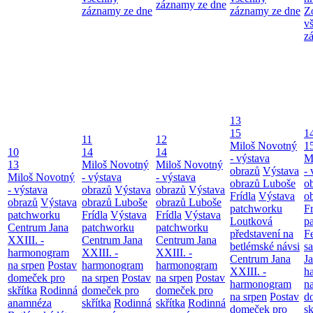
záznamy ze dne
záznamy ze dne
záznamy ze dne
Z
v
z
13
15
1
11
12
Miloš Novotný
1
10
14
14
- výstava
M
13
Miloš Novotný
Miloš Novotný
obrazů
Výstava
- 
Miloš Novotný
- výstava
- výstava
obrazů Luboše
o
- výstava
obrazů
Výstava
obrazů
Výstava
Frídla
Výstava
o
obrazů
Výstava
obrazů Luboše
obrazů Luboše
patchworku
Fr
patchworku
Frídla
Výstava
Frídla
Výstava
Loutková
p
Centrum Jana
patchworku
patchworku
představení na
F
XXIII. -
Centrum Jana
Centrum Jana
betlémské návsi
s
harmonogram
XXIII. -
XXIII. -
Centrum Jana
Ja
na srpen
Postav
harmonogram
harmonogram
XXIII. -
h
domeček pro
na srpen
Postav
na srpen
Postav
harmonogram
n
skřítka
Rodinná
domeček pro
domeček pro
na srpen
Postav
d
anamnéza
skřítka
Rodinná
skřítka
Rodinná
domeček pro
sk