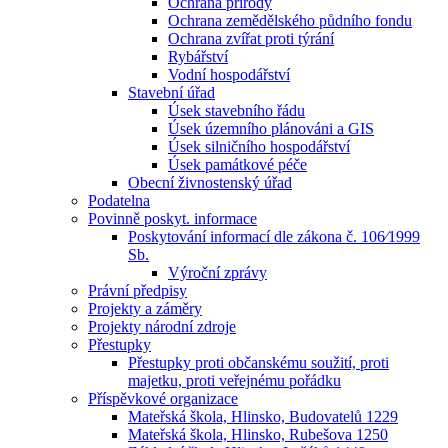
Ochrana přírody
Ochrana zemědělského půdního fondu
Ochrana zvířat proti týrání
Rybářství
Vodní hospodářství
Stavební úřad
Úsek stavebního řádu
Úsek územního plánováni a GIS
Úsek silničního hospodářství
Úsek památkové péče
Obecní živnostenský úřad
Podatelna
Povinně poskyt. informace
Poskytování informací dle zákona č. 106⁄1999
Sb.
Výroční zprávy
Právní předpisy
Projekty a záměry
Projekty národní zdroje
Přestupky
Přestupky proti občanskému soužití, proti
majetku, proti veřejnému pořádku
Příspěvkové organizace
Mateřská škola, Hlinsko, Budovatelů 1229
Mateřská škola, Hlinsko, Rubešova 1250