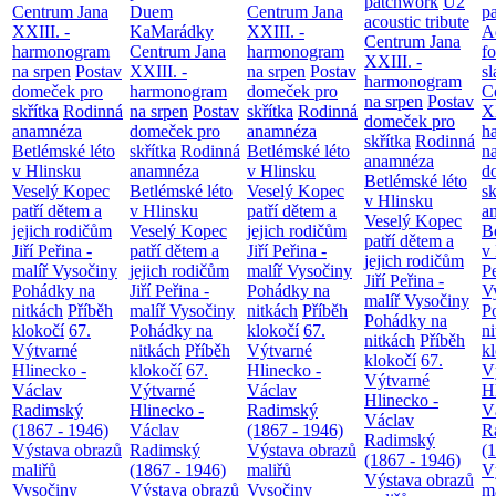
patchwork
U2
Centrum Jana
Duem
Centrum Jana
p
acoustic tribute
XXIII. -
KaMarádky
XXIII. -
A
Centrum Jana
harmonogram
Centrum Jana
harmonogram
fo
XXIII. -
na srpen
Postav
XXIII. -
na srpen
Postav
sl
harmonogram
domeček pro
harmonogram
domeček pro
C
na srpen
Postav
skřítka
Rodinná
na srpen
Postav
skřítka
Rodinná
XX
domeček pro
anamnéza
domeček pro
anamnéza
h
skřítka
Rodinná
Betlémské léto
skřítka
Rodinná
Betlémské léto
n
anamnéza
v Hlinsku
anamnéza
v Hlinsku
d
Betlémské léto
Veselý Kopec
Betlémské léto
Veselý Kopec
sk
v Hlinsku
patří dětem a
v Hlinsku
patří dětem a
a
Veselý Kopec
jejich rodičům
Veselý Kopec
jejich rodičům
B
patří dětem a
Jiří Peřina -
patří dětem a
Jiří Peřina -
v
jejich rodičům
malíř Vysočiny
jejich rodičům
malíř Vysočiny
Pe
Jiří Peřina -
Pohádky na
Jiří Peřina -
Pohádky na
V
malíř Vysočiny
nitkách
Příběh
malíř Vysočiny
nitkách
Příběh
P
Pohádky na
klokočí
67.
Pohádky na
klokočí
67.
n
nitkách
Příběh
Výtvarné
nitkách
Příběh
Výtvarné
k
klokočí
67.
Hlinecko -
klokočí
67.
Hlinecko -
V
Výtvarné
Václav
Výtvarné
Václav
H
Hlinecko -
Radimský
Hlinecko -
Radimský
V
Václav
(1867 - 1946)
Václav
(1867 - 1946)
R
Radimský
Výstava obrazů
Radimský
Výstava obrazů
(
(1867 - 1946)
maliřů
(1867 - 1946)
maliřů
V
Výstava obrazů
Vysočiny
Výstava obrazů
Vysočiny
m