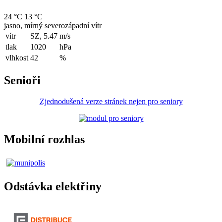
24 °C
13 °C
jasno, mírný severozápadní vítr
vítr
SZ, 5.47
m/s
tlak
1020
hPa
vlhkost
42
%
Senioři
Zjednodušená verze stránek nejen pro seniory
Mobilní rozhlas
Odstávka elektřiny