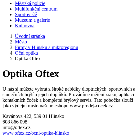
Městská policie
Multifunkční centrum
Sportoviště
Muzeum a galerie
Knihovna
Úvodní stránka
Město
Firmy v Hlinsku a mikroregionu
Oční optika
Optika Oftex
Optika Oftex
U nás si můžete vybrat z široké nabídky dioptrických, sportovních a
slunečních brýlí a jejich doplňků. Provádíme měření zraku, aplikaci
kontaktních čoček a kompletní brýlový servis. Tato pobočka slouží
jako výdejní místo našeho eshopu www.prodej-cocek.cz.
Kavánova 422, 539 01 Hlinsko
608 866 098
info@oftex.cz
www.oftex.cz/ocni-optika-hlinsko