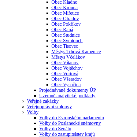
Obec Kladno
Obec Krouna
Obec Miřetice
Obec Otradov
Obec Pokřikov
Obec Raná
Obec Studnice
Obec Svratouch
Obec Tisovec
Městys Trhová Kamenice
Městys Včelákov
Obec Vítanov
Obec Vojtěchov
Obec Vortová
Obec Všeradov
Obec Vysočina
Projednávané dokumenty ÚP
Územně analytické podklady
Veřejné zakázky
Veřejnoprávní smlouvy
Volby
Volby do Evropského parlamentu
Volby do Poslanecké sněmovny
Volby do Senátu
Volby do zastupitelstev krajů