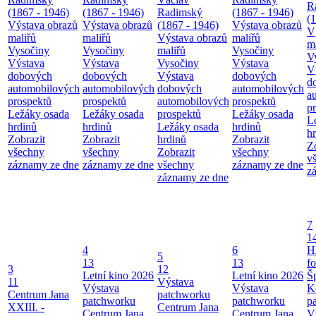
R
(1867 - 1946)
(1867 - 1946)
Radimský
(1867 - 1946)
(
Výstava obrazů
Výstava obrazů
(1867 - 1946)
Výstava obrazů
V
maliřů
maliřů
Výstava obrazů
maliřů
m
Vysočiny
Vysočiny
maliřů
Vysočiny
V
Výstava
Výstava
Vysočiny
Výstava
V
dobových
dobových
Výstava
dobových
d
automobilových
automobilových
dobových
automobilových
a
prospektů
prospektů
automobilových
prospektů
p
Ležáky osada
Ležáky osada
prospektů
Ležáky osada
L
hrdinů
hrdinů
Ležáky osada
hrdinů
h
Zobrazit
Zobrazit
hrdinů
Zobrazit
Z
všechny
všechny
Zobrazit
všechny
v
záznamy ze dne
záznamy ze dne
všechny
záznamy ze dne
z
záznamy ze dne
7
1
4
6
H
5
13
13
f
3
12
Letní kino 2026
Letní kino 2026
Š
11
Výstava
Výstava
Výstava
K
Centrum Jana
patchworku
patchworku
patchworku
p
XXIII. -
Centrum Jana
Centrum Jana
Centrum Jana
V