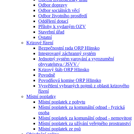
Odbor dopravy
Odbor sociálních věcí
Odbor životního prostředí
Oddělení dotací
Přílohy k vydaným OZV
Stavební úřad
Ostatní
Krizové řízení
Bezpečnostní rada ORP Hlinsko
Integrovaný záchranný systém
Jednotný systém varování a vyrozumění
obyvatelstva ⁄ JSVV ⁄
Krizový štáb ORP Hlinsko
Povodně
Povodňová komise ORP Hlinsko
Vysvětlení vybraných pojmů z oblasti krizového
řízení
Místní poplatky
Místní poplatek z pobytu
Místní poplatek za komunální odpad - fyzická
osoba
Místní poplatek za komunální odpad - nemovitost
Místní poplatek za užívání veřejného prostranství
Místní poplatek ze psů