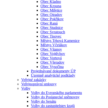
Obec Kladno
Obec Krouna
Obec Miřetice
Obec Otradov
Obec Pokřikov
Obec Raná
Obec Studnice
Obec Svratouch
Obec Tisovec
Městys Trhová Kamenice
Městys Včelákov
Obec Vítanov
Obec Vojtěchov
Obec Vortová
Obec Všeradov
Obec Vysočina
Projednávané dokumenty ÚP
Územně analytické podklady
Veřejné zakázky
Veřejnoprávní smlouvy
Volby
Volby do Evropského parlamentu
Volby do Poslanecké sněmovny
Volby do Senátu
Volby do zastupitelstev krajů