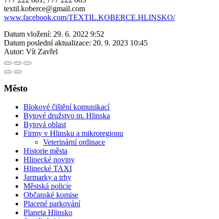
textil.koberce@gmail.com
www.facebook.com/TEXTIL.KOBERCE.HLINSKO/
Datum vložení:
29. 6. 2022 9:52
Datum poslední aktualizace:
20. 9. 2023 10:45
Autor:
Vít Zavřel
Město
Blokové čištění komunikací
Bytové družstvo m. Hlinska
Bytová oblast
Firmy v Hlinsku a mikroregionu
Veterinární ordinace
Historie města
Hlinecké noviny
Hlinecké TAXI
Jarmarky a trhy
Městská policie
Občanské komise
Placené parkování
Planeta Hlinsko