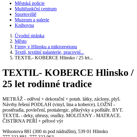
Městská policie
Multifunkční centrum
Sportoviště
Muzeum a galerie
Knihovna
Úvodní stránka
Město
Firmy v Hlinsku a mikroregionu
Textil, textilní galanterie, pracovní...
TEXTIL- KOBERCE Hlinsko / 25 let...
TEXTIL- KOBERCE Hlinsko /
25 let rodinné tradice
METRÁŽ - oděvní + dekorační + potah. látky, záclony, plyš.
Návrhy řešení PODLAH (vinyl, lina a koberce). LOŽNÍ -
prostěradla, povlečení, protialergic. přikrývky a polštáře. BYT.
TEXTIL - deky, ubrusy, osušky. MOLITANY - MATRACE.
ČISTÍRNA PEŘÍ + péřové výr
Wilsonova 881 (300 m pod nádražím), 539 01 Hlinsko
777 222 881, 777 222 063