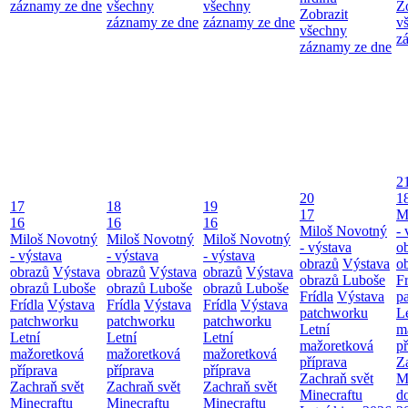
záznamy ze dne
všechny
všechny
Z
Zobrazit
záznamy ze dne
záznamy ze dne
v
všechny
z
záznamy ze dne
2
20
1
17
18
19
17
M
16
16
16
Miloš Novotný
- 
Miloš Novotný
Miloš Novotný
Miloš Novotný
- výstava
o
- výstava
- výstava
- výstava
obrazů
Výstava
o
obrazů
Výstava
obrazů
Výstava
obrazů
Výstava
obrazů Luboše
Fr
obrazů Luboše
obrazů Luboše
obrazů Luboše
Frídla
Výstava
p
Frídla
Výstava
Frídla
Výstava
Frídla
Výstava
patchworku
L
patchworku
patchworku
patchworku
Letní
m
Letní
Letní
Letní
mažoretková
př
mažoretková
mažoretková
mažoretková
příprava
Z
příprava
příprava
příprava
Zachraň svět
M
Zachraň svět
Zachraň svět
Zachraň svět
Minecraftu
d
Minecraftu
Minecraftu
Minecraftu