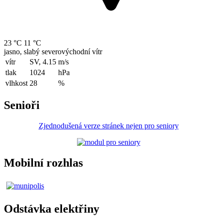
23 °C
11 °C
jasno, slabý severovýchodní vítr
vítr
SV, 4.15
m/s
tlak
1024
hPa
vlhkost
28
%
Senioři
Zjednodušená verze stránek nejen pro seniory
Mobilní rozhlas
Odstávka elektřiny