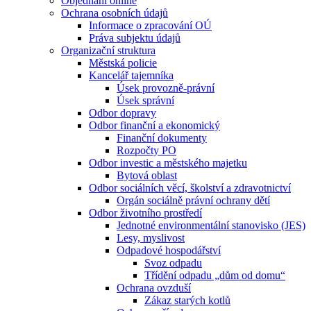
Objednání online
Ochrana osobních údajů
Informace o zpracování OÚ
Práva subjektu údajů
Organizační struktura
Městská policie
Kancelář tajemníka
Úsek provozně-právní
Úsek správní
Odbor dopravy
Odbor finanční a ekonomický
Finanční dokumenty
Rozpočty PO
Odbor investic a městského majetku
Bytová oblast
Odbor sociálních věcí, školství a zdravotnictví
Orgán sociálně právní ochrany dětí
Odbor životního prostředí
Jednotné environmentální stanovisko (JES)
Lesy, myslivost
Odpadové hospodářství
Svoz odpadu
Třídění odpadu „dům od domu“
Ochrana ovzduší
Zákaz starých kotlů