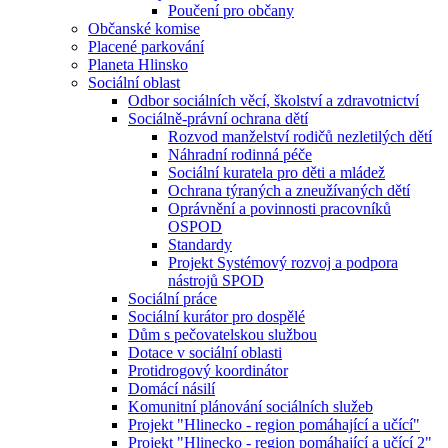
Poučení pro občany
Občanské komise
Placené parkování
Planeta Hlinsko
Sociální oblast
Odbor sociálních věcí, školství a zdravotnictví
Sociálně-právní ochrana dětí
Rozvod manželství rodičů nezletilých dětí
Náhradní rodinná péče
Sociální kuratela pro děti a mládež
Ochrana týraných a zneužívaných dětí
Oprávnění a povinnosti pracovníků
OSPOD
Standardy
Projekt Systémový rozvoj a podpora
nástrojů SPOD
Sociální práce
Sociální kurátor pro dospělé
Dům s pečovatelskou službou
Dotace v sociální oblasti
Protidrogový koordinátor
Domácí násilí
Komunitní plánování sociálních služeb
Projekt "Hlinecko - region pomáhající a učící"
Projekt "Hlinecko - region pomáhající a učící 2"