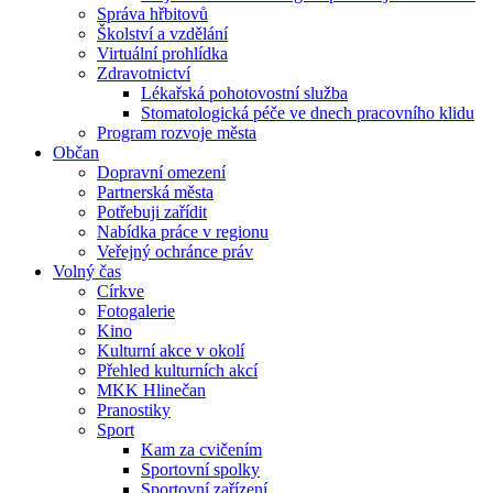
Správa hřbitovů
Školství a vzdělání
Virtuální prohlídka
Zdravotnictví
Lékařská pohotovostní služba
Stomatologická péče ve dnech pracovního klidu
Program rozvoje města
Občan
Dopravní omezení
Partnerská města
Potřebuji zařídit
Nabídka práce v regionu
Veřejný ochránce práv
Volný čas
Církve
Fotogalerie
Kino
Kulturní akce v okolí
Přehled kulturních akcí
MKK Hlinečan
Pranostiky
Sport
Kam za cvičením
Sportovní spolky
Sportovní zařízení