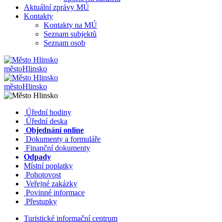
Aktuální zprávy MÚ
Kontakty
Kontakty na MÚ
Seznam subjektů
Seznam osob
město
Hlinsko
město
Hlinsko
​​
Úřední hodiny
​​
Úřední deska
​​
Objednání online
​​
Dokumenty a formuláře
Finanční dokumenty
Odpady
Místní poplatky
​​
Pohotovost
​​
Veřejné zakázky
​​
Povinné informace
​​
Přestupky
Turistické informační centrum