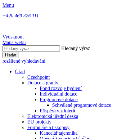
Menu
+420 469 326 111
Vytisknout
Mapa webu
Hledaný výraz
Hledat
rozšířené vyhledávání
Úřad
Czechpoint
Dotace a granty
Fond rozvoje bydlení
Individuální dotace
Programové dotace
Schválené programové dotace
Příspěvky z loterií
Elektronická úřední deska
EU projekty
Formuláře a tiskopisy
Kancelář tajemníka
Obecní živnostenský úřad