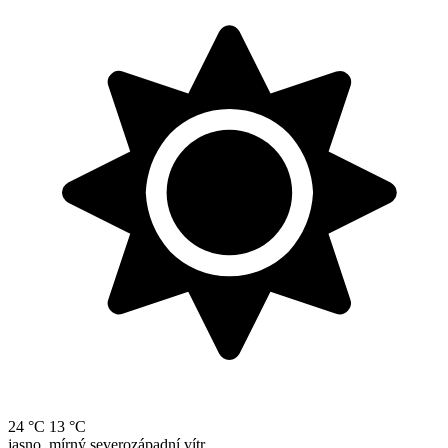
24 °C
13 °C
jasno, mírný severozápadní vítr