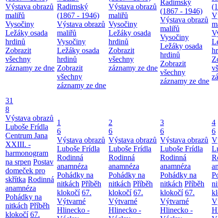
Radimský
Výstava obrazů
Radimský
Výstava obrazů
(
(1867 - 1946)
maliřů
(1867 - 1946)
maliřů
V
Výstava obrazů
Vysočiny
Výstava obrazů
Vysočiny
m
maliřů
Ležáky osada
maliřů
Ležáky osada
V
Vysočiny
hrdinů
Vysočiny
hrdinů
L
Ležáky osada
Zobrazit
Ležáky osada
Zobrazit
h
hrdinů
všechny
hrdinů
všechny
Z
Zobrazit
záznamy ze dne
Zobrazit
záznamy ze dne
v
všechny
všechny
z
záznamy ze dne
záznamy ze dne
31
8
Výstava obrazů
1
2
3
4
Luboše Frídla
6
6
6
6
Centrum Jana
Výstava obrazů
Výstava obrazů
Výstava obrazů
V
XXIII. -
Luboše Frídla
Luboše Frídla
Luboše Frídla
L
harmonogram
Rodinná
Rodinná
Rodinná
R
na srpen
Postav
anamnéza
anamnéza
anamnéza
a
domeček pro
Pohádky na
Pohádky na
Pohádky na
P
skřítka
Rodinná
nitkách
Příběh
nitkách
Příběh
nitkách
Příběh
n
anamnéza
klokočí
67.
klokočí
67.
klokočí
67.
k
Pohádky na
Výtvarné
Výtvarné
Výtvarné
V
nitkách
Příběh
Hlinecko -
Hlinecko -
Hlinecko -
H
klokočí
67.