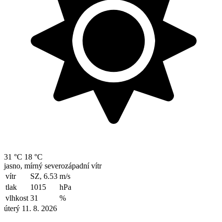
31 °C
18 °C
jasno, mírný severozápadní vítr
vítr
SZ, 6.53
m/s
tlak
1015
hPa
vlhkost
31
%
úterý 11. 8. 2026