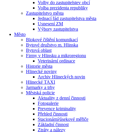
Volby do zastupitelstev obcí
Volba prezidenta republiky
Zastupitelstvo města
Jednací řád zastupitelstva města
Usnesení ZM
Výbory zastupitelstva
Město
Blokové čištění komunikací
Bytové družstvo m. Hlinska
Bytová oblast
Firmy v Hlinsku a mikroregionu
Veterinární ordinace
Historie města
Hlinecké noviny
Archiv Hlineckých novin
Hlinecké TAXI
Jarmarky a trhy
Městská policie
Aktuality z denní činnosti
Fotogalerie
Prevence kriminality
Přehled činnosti
Stacionární⁄úsekové měřiče
Základní činnost
Ztráty a nálezy