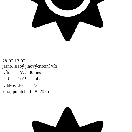
28 °C
13 °C
jasno, slabý jihovýchodní vítr
vítr
JV, 3.86
m/s
tlak
1019
hPa
vlhkost
30
%
zítra, pondělí 10. 8. 2026