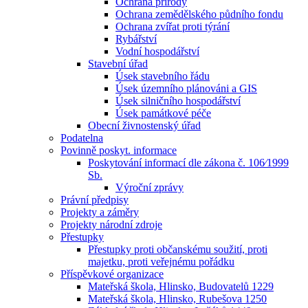
Ochrana přírody
Ochrana zemědělského půdního fondu
Ochrana zvířat proti týrání
Rybářství
Vodní hospodářství
Stavební úřad
Úsek stavebního řádu
Úsek územního plánováni a GIS
Úsek silničního hospodářství
Úsek památkové péče
Obecní živnostenský úřad
Podatelna
Povinně poskyt. informace
Poskytování informací dle zákona č. 106⁄1999
Sb.
Výroční zprávy
Právní předpisy
Projekty a záměry
Projekty národní zdroje
Přestupky
Přestupky proti občanskému soužití, proti
majetku, proti veřejnému pořádku
Příspěvkové organizace
Mateřská škola, Hlinsko, Budovatelů 1229
Mateřská škola, Hlinsko, Rubešova 1250