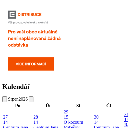
Kalendář
Srpen
2026
Po
Út
St
Čt
29
3
27
28
15
30
1
14
14
O kocouru
14
R
Centrum Jana
Centrum Jana
Mikešovi
Centrum Jana