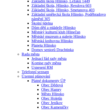
Základní škola Hlinsko, Ležáků 1449
Základní škola, Hlinsko, Resslova 603
Základní škola, Hlinsko, Smetanova 403
Základní umělecká škola Hlinsko, Poděbradovo
náměstí 305
Školní jídelna
Dům dětí a mládeže Hlinsko
Městský kulturní klub Hlinečan
Městské muzeum a galerie Hlinsko
Městská knihovna Hlinsko
Planeta Hlinsko
Domov seniorů Drachtinka
Rada města
Jednací řád rady města
Komise rady města
Usnesení RM
Telefonní seznam
Územní plánování
Platné dokumenty ÚP
Obec Dědová
Obec Hamry
Město Hlinsko
Obec Holetín
Obec Jeníkov
Obec Kameničky