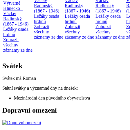
Václav
Václav
Václav
V
Výtvarné
Radimský
Radimský
Radimský
R
Hlinecko -
(1867 - 1946)
(1867 - 1946)
(1867 - 1946)
(
Václav
Ležáky osada
Ležáky osada
Ležáky osada
L
Radimský
hrdinů
hrdinů
hrdinů
h
(1867 - 1946)
Zobrazit
Zobrazit
Zobrazit
Z
Ležáky osada
všechny
všechny
všechny
v
hrdinů
záznamy ze dne
záznamy ze dne
záznamy ze dne
z
Zobrazit
všechny
záznamy ze dne
Svátek
Svátek má
Roman
Státní svátky a významné dny na dnešek:
Mezinárodní den původního obyvatelstva
Dopravní omezení