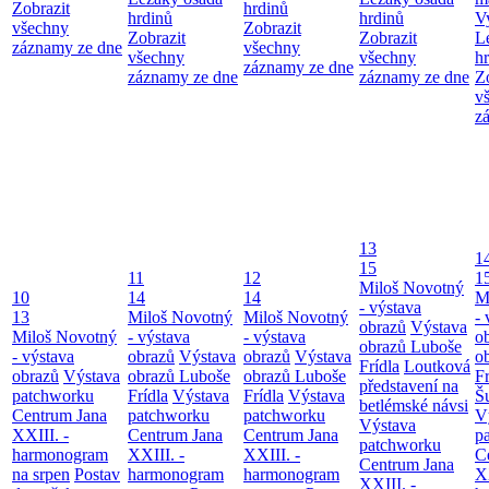
Zobrazit
hrdinů
hrdinů
hrdinů
V
všechny
Zobrazit
Zobrazit
Zobrazit
L
záznamy ze dne
všechny
všechny
všechny
h
záznamy ze dne
záznamy ze dne
záznamy ze dne
Z
v
z
13
1
15
11
12
1
Miloš Novotný
10
14
14
M
- výstava
13
Miloš Novotný
Miloš Novotný
- 
obrazů
Výstava
Miloš Novotný
- výstava
- výstava
o
obrazů Luboše
- výstava
obrazů
Výstava
obrazů
Výstava
o
Frídla
Loutková
obrazů
Výstava
obrazů Luboše
obrazů Luboše
Fr
představení na
patchworku
Frídla
Výstava
Frídla
Výstava
Š
betlémské návsi
Centrum Jana
patchworku
patchworku
V
Výstava
XXIII. -
Centrum Jana
Centrum Jana
p
patchworku
harmonogram
XXIII. -
XXIII. -
C
Centrum Jana
na srpen
Postav
harmonogram
harmonogram
XX
XXIII. -