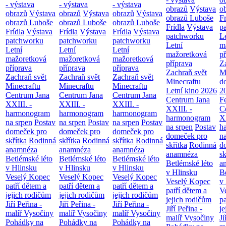
- výstava
- výstava
- výstava
obrazů
Výstava
o
obrazů
Výstava
obrazů
Výstava
obrazů
Výstava
obrazů Luboše
Fr
obrazů Luboše
obrazů Luboše
obrazů Luboše
Frídla
Výstava
p
Frídla
Výstava
Frídla
Výstava
Frídla
Výstava
patchworku
L
patchworku
patchworku
patchworku
Letní
m
Letní
Letní
Letní
mažoretková
př
mažoretková
mažoretková
mažoretková
příprava
Z
příprava
příprava
příprava
Zachraň svět
M
Zachraň svět
Zachraň svět
Zachraň svět
Minecraftu
d
Minecraftu
Minecraftu
Minecraftu
Letní kino 2026
2
Centrum Jana
Centrum Jana
Centrum Jana
Centrum Jana
F
XXIII. -
XXIII. -
XXIII. -
XXIII. -
C
harmonogram
harmonogram
harmonogram
harmonogram
XX
na srpen
Postav
na srpen
Postav
na srpen
Postav
na srpen
Postav
h
domeček pro
domeček pro
domeček pro
domeček pro
n
skřítka
Rodinná
skřítka
Rodinná
skřítka
Rodinná
skřítka
Rodinná
d
anamnéza
anamnéza
anamnéza
anamnéza
sk
Betlémské léto
Betlémské léto
Betlémské léto
Betlémské léto
a
v Hlinsku
v Hlinsku
v Hlinsku
v Hlinsku
B
Veselý Kopec
Veselý Kopec
Veselý Kopec
Veselý Kopec
v
patří dětem a
patří dětem a
patří dětem a
patří dětem a
V
jejich rodičům
jejich rodičům
jejich rodičům
jejich rodičům
pa
Jiří Peřina -
Jiří Peřina -
Jiří Peřina -
Jiří Peřina -
je
malíř Vysočiny
malíř Vysočiny
malíř Vysočiny
malíř Vysočiny
Ji
Pohádky na
Pohádky na
Pohádky na