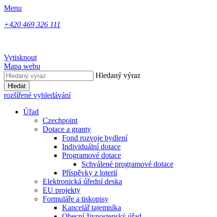
Menu
+420 469 326 111
Vytisknout
Mapa webu
Hledaný výraz
Hledat
rozšířené vyhledávání
Úřad
Czechpoint
Dotace a granty
Fond rozvoje bydlení
Individuální dotace
Programové dotace
Schválené programové dotace
Příspěvky z loterií
Elektronická úřední deska
EU projekty
Formuláře a tiskopisy
Kancelář tajemníka
Obecní živnostenský úřad