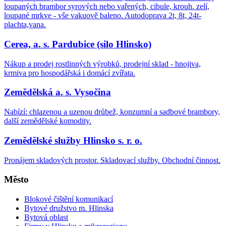
loupaných brambor syrových nebo vařených, cibule, krouh. zelí,
loupané mrkve - vše vakuově baleno. Autodoprava 2t, 8t, 24t-
plachta,vana.
Cerea, a. s. Pardubice (silo Hlinsko)
Nákup a prodej rostlinných výrobků, prodejní sklad - hnojiva,
krmiva pro hospodářská i domácí zvířata.
Zemědělská a. s. Vysočina
Nabízí: chlazenou a uzenou drůbež, konzumní a sadbové brambory,
další zemědělské komodity.
Zemědělské služby Hlinsko s. r. o.
Pronájem skladových prostor. Skladovací služby. Obchodní činnost.
Město
Blokové čištění komunikací
Bytové družstvo m. Hlinska
Bytová oblast