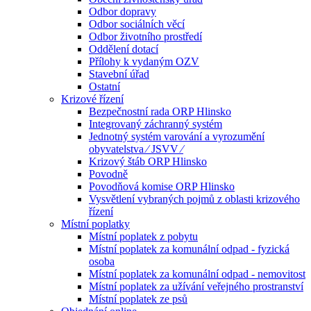
Odbor dopravy
Odbor sociálních věcí
Odbor životního prostředí
Oddělení dotací
Přílohy k vydaným OZV
Stavební úřad
Ostatní
Krizové řízení
Bezpečnostní rada ORP Hlinsko
Integrovaný záchranný systém
Jednotný systém varování a vyrozumění
obyvatelstva ⁄ JSVV ⁄
Krizový štáb ORP Hlinsko
Povodně
Povodňová komise ORP Hlinsko
Vysvětlení vybraných pojmů z oblasti krizového
řízení
Místní poplatky
Místní poplatek z pobytu
Místní poplatek za komunální odpad - fyzická
osoba
Místní poplatek za komunální odpad - nemovitost
Místní poplatek za užívání veřejného prostranství
Místní poplatek ze psů