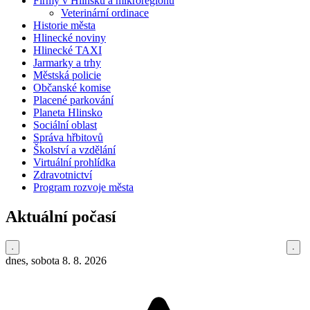
Firmy v Hlinsku a mikroregionu
Veterinární ordinace
Historie města
Hlinecké noviny
Hlinecké TAXI
Jarmarky a trhy
Městská policie
Občanské komise
Placené parkování
Planeta Hlinsko
Sociální oblast
Správa hřbitovů
Školství a vzdělání
Virtuální prohlídka
Zdravotnictví
Program rozvoje města
Aktuální počasí
dnes, sobota 8. 8. 2026