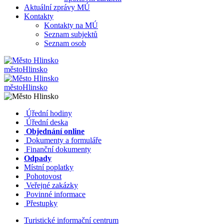
Aktuální zprávy MÚ
Kontakty
Kontakty na MÚ
Seznam subjektů
Seznam osob
město
Hlinsko
město
Hlinsko
​​
Úřední hodiny
​​
Úřední deska
​​
Objednání online
​​
Dokumenty a formuláře
Finanční dokumenty
Odpady
Místní poplatky
​​
Pohotovost
​​
Veřejné zakázky
​​
Povinné informace
​​
Přestupky
Turistické informační centrum