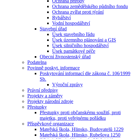
Ochrana přírody
Ochrana zemědělského půdního fondu
Ochrana zvířat proti týrání
Rybářství
Vodní hospodářství
Stavební úřad
Úsek stavebního řádu
Úsek územního plánováni a GIS
Úsek silničního hospodářství
Úsek památkové péče
Obecní živnostenský úřad
Podatelna
Povinně poskyt. informace
Poskytování informací dle zákona č. 106⁄1999
Sb.
Výroční zprávy
Právní předpisy
Projekty a záměry
Projekty národní zdroje
Přestupky
Přestupky proti občanskému soužití, proti
majetku, proti veřejnému pořádku
Příspěvkové organizace
Mateřská škola, Hlinsko, Budovatelů 1229
Mateřská škola, Hlinsko, Rubešova 1250