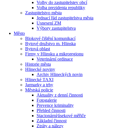
Volby do zastupitelstev obcí
Volba prezidenta republiky
Zastupitelstvo města
Jednací řád zastupitelstva města
Usnesení ZM
Výbory zastupitelstva
Město
Blokové čištění komunikací
Bytové družstvo m. Hlinska
Bytová oblast
Firmy v Hlinsku a mikroregionu
Veterinární ordinace
Historie města
Hlinecké noviny
Archiv Hlineckých novin
Hlinecké TAXI
Jarmarky a trhy
Městská policie
Aktuality z denní činnosti
Fotogalerie
Prevence kriminality
Přehled činnosti
Stacionární⁄úsekové měřiče
Základní činnost
Ztráty a nálezy