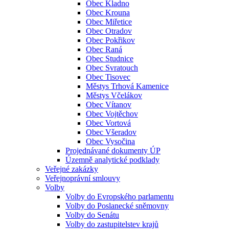
Obec Kladno
Obec Krouna
Obec Miřetice
Obec Otradov
Obec Pokřikov
Obec Raná
Obec Studnice
Obec Svratouch
Obec Tisovec
Městys Trhová Kamenice
Městys Včelákov
Obec Vítanov
Obec Vojtěchov
Obec Vortová
Obec Všeradov
Obec Vysočina
Projednávané dokumenty ÚP
Územně analytické podklady
Veřejné zakázky
Veřejnoprávní smlouvy
Volby
Volby do Evropského parlamentu
Volby do Poslanecké sněmovny
Volby do Senátu
Volby do zastupitelstev krajů