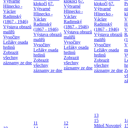
Výtvarné
klokočí
67.
klokočí
67.
klokočí
67.
P
Hlinecko -
Výtvarné
Výtvarné
Výtvarné
n
Václav
Hlinecko -
Hlinecko -
Hlinecko -
k
Radimský
Václav
Václav
Václav
V
(1867 - 1946)
Radimský
Radimský
Radimský
H
Výstava obrazů
(1867 - 1946)
(1867 - 1946)
(1867 - 1946)
V
maliřů
Výstava obrazů
Výstava obrazů
Výstava obrazů
R
Vysočiny
maliřů
maliřů
maliřů
(
Ležáky osada
Vysočiny
Vysočiny
Vysočiny
V
hrdinů
Ležáky osada
Ležáky osada
Ležáky osada
m
Zobrazit
hrdinů
hrdinů
hrdinů
V
všechny
Zobrazit
Zobrazit
Zobrazit
L
záznamy ze dne
všechny
všechny
všechny
h
záznamy ze dne
záznamy ze dne
záznamy ze dne
Z
v
z
13
15
1
11
12
Miloš Novotný
1