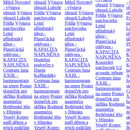
Miloš Novotný
obrazů
Výstava
Miloš Novotný
- 
obrazů
Výstava
- výstava
obrazů Luboše
- výstava
o
obrazů Luboše
obrazů
Výstava
Frídla
Výstava
obrazů
Výstava
o
Frídla
Výstava
obrazů Luboše
patchworku
obrazů Luboše
Fr
patchworku
Frídla
Výstava
Letní
Frídla
Výstava
p
Letní
patchworku
příměstský
patchworku
L
příměstský
Letní
tábor -
Letní
p
tábor -
příměstský
Planeťácká
příměstský
tá
Planeťácká
tábor -
oddysea -
tábor -
P
oddysea -
Planeťácká
KAPACITA
Planeťácká
o
KAPACITA
oddysea -
NAPLNĚNA
oddysea -
K
NAPLNĚNA
KAPACITA
Hudební
KAPACITA
N
Kouzelný
NAPLNĚNA
podvečer s
NAPLNĚNA
K
patchwork
U2
Centrum Jana
Duem
Centrum Jana
p
acoustic tribute
XXIII. -
KaMarádky
XXIII. -
A
Centrum Jana
harmonogram
Centrum Jana
harmonogram
fo
XXIII. -
na srpen
Postav
XXIII. -
na srpen
Postav
sl
harmonogram
domeček pro
harmonogram
domeček pro
C
na srpen
Postav
skřítka
Rodinná
na srpen
Postav
skřítka
Rodinná
XX
domeček pro
anamnéza
domeček pro
anamnéza
h
skřítka
Rodinná
Betlémské léto
skřítka
Rodinná
Betlémské léto
n
anamnéza
v Hlinsku
anamnéza
v Hlinsku
d
Betlémské léto
Veselý Kopec
Betlémské léto
Veselý Kopec
sk
v Hlinsku
patří dětem a
v Hlinsku
patří dětem a
a
Veselý Kopec
jejich rodičům
Veselý Kopec
jejich rodičům
B