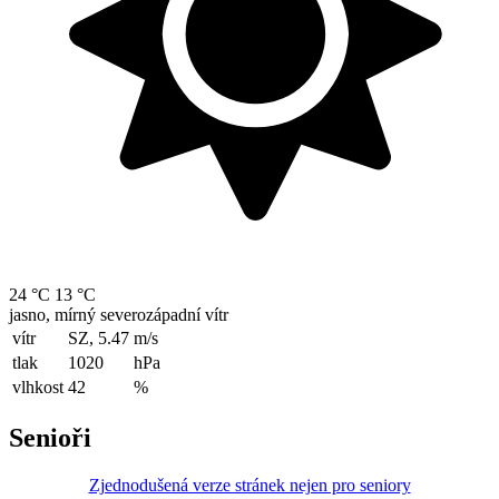
24 °C
13 °C
jasno, mírný severozápadní vítr
vítr
SZ, 5.47
m/s
tlak
1020
hPa
vlhkost
42
%
Senioři
Zjednodušená verze stránek nejen pro seniory