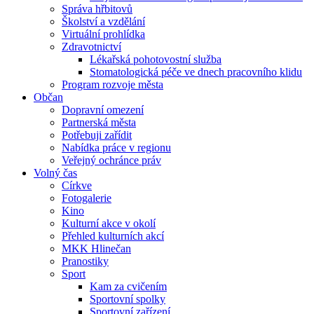
Správa hřbitovů
Školství a vzdělání
Virtuální prohlídka
Zdravotnictví
Lékařská pohotovostní služba
Stomatologická péče ve dnech pracovního klidu
Program rozvoje města
Občan
Dopravní omezení
Partnerská města
Potřebuji zařídit
Nabídka práce v regionu
Veřejný ochránce práv
Volný čas
Církve
Fotogalerie
Kino
Kulturní akce v okolí
Přehled kulturních akcí
MKK Hlinečan
Pranostiky
Sport
Kam za cvičením
Sportovní spolky
Sportovní zařízení