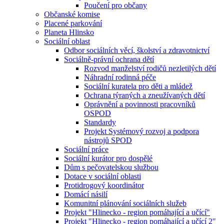
Poučení pro občany
Občanské komise
Placené parkování
Planeta Hlinsko
Sociální oblast
Odbor sociálních věcí, školství a zdravotnictví
Sociálně-právní ochrana dětí
Rozvod manželství rodičů nezletilých dětí
Náhradní rodinná péče
Sociální kuratela pro děti a mládež
Ochrana týraných a zneužívaných dětí
Oprávnění a povinnosti pracovníků
OSPOD
Standardy
Projekt Systémový rozvoj a podpora
nástrojů SPOD
Sociální práce
Sociální kurátor pro dospělé
Dům s pečovatelskou službou
Dotace v sociální oblasti
Protidrogový koordinátor
Domácí násilí
Komunitní plánování sociálních služeb
Projekt "Hlinecko - region pomáhající a učící"
Projekt "Hlinecko - region pomáhající a učící 2"