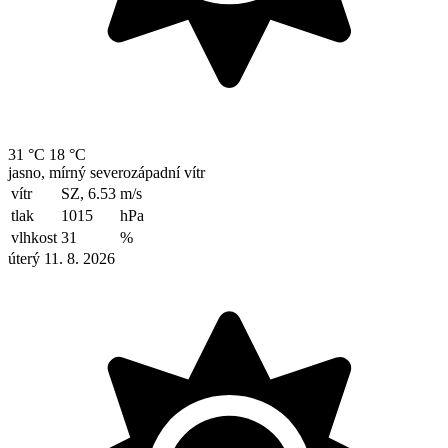
31 °C
18 °C
jasno, mírný severozápadní vítr
vítr
SZ, 6.53
m/s
tlak
1015
hPa
vlhkost
31
%
úterý 11. 8. 2026