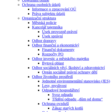
Objednání online
Ochrana osobních údajů
Informace o zpracování OÚ
Práva subjektu údajů
Organizační struktura
Městská policie
Kancelář tajemníka
Úsek provozně-právní
Úsek správní
Odbor dopravy
Odbor finanční a ekonomický
Finanční dokumenty
Rozpočty PO
Odbor investic a městského majetku
Bytová oblast
Odbor sociálních věcí, školství a zdravotnictví
Orgán sociálně právní ochrany dětí
Odbor životního prostředí
Jednotné environmentální stanovisko (JES)
Lesy, myslivost
Odpadové hospodářství
Svoz odpadu
Třídění odpadu „dům od domu“
Ochrana ovzduší
Zákaz starých kotlů