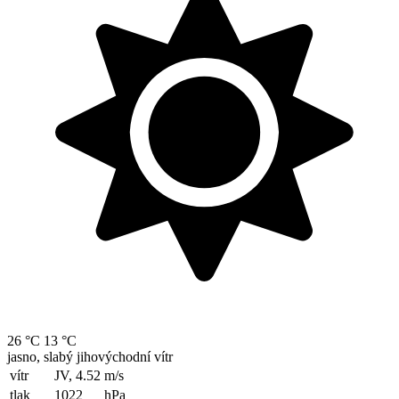
26 °C
13 °C
jasno, slabý jihovýchodní vítr
vítr
JV, 4.52
m/s
tlak
1022
hPa