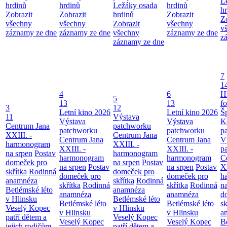
L
hrdinů
hrdinů
Ležáky osada
hrdinů
h
Zobrazit
Zobrazit
hrdinů
Zobrazit
Z
všechny
všechny
Zobrazit
všechny
v
záznamy ze dne
záznamy ze dne
všechny
záznamy ze dne
z
záznamy ze dne
7
1
4
6
H
5
13
13
f
3
12
Letní kino 2026
Letní kino 2026
Š
11
Výstava
Výstava
Výstava
K
Centrum Jana
patchworku
patchworku
patchworku
p
XXIII. -
Centrum Jana
Centrum Jana
Centrum Jana
V
harmonogram
XXIII. -
XXIII. -
XXIII. -
p
na srpen
Postav
harmonogram
harmonogram
harmonogram
C
domeček pro
na srpen
Postav
na srpen
Postav
na srpen
Postav
XX
skřítka
Rodinná
domeček pro
domeček pro
domeček pro
h
anamnéza
skřítka
Rodinná
skřítka
Rodinná
skřítka
Rodinná
n
Betlémské léto
anamnéza
anamnéza
anamnéza
d
v Hlinsku
Betlémské léto
Betlémské léto
Betlémské léto
sk
Veselý Kopec
v Hlinsku
v Hlinsku
v Hlinsku
a
patří dětem a
Veselý Kopec
Veselý Kopec
Veselý Kopec
B
jejich rodičům
patří dětem a