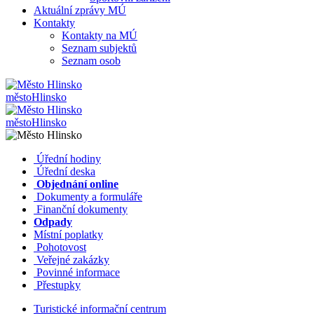
Aktuální zprávy MÚ
Kontakty
Kontakty na MÚ
Seznam subjektů
Seznam osob
město
Hlinsko
město
Hlinsko
​​
Úřední hodiny
​​
Úřední deska
​​
Objednání online
​​
Dokumenty a formuláře
Finanční dokumenty
Odpady
Místní poplatky
​​
Pohotovost
​​
Veřejné zakázky
​​
Povinné informace
​​
Přestupky
Turistické informační centrum