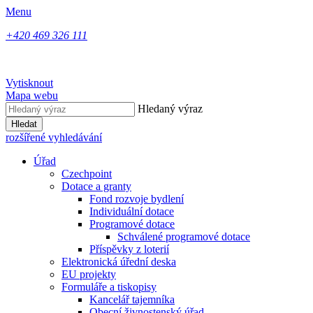
Menu
+420 469 326 111
Vytisknout
Mapa webu
Hledaný výraz
Hledat
rozšířené vyhledávání
Úřad
Czechpoint
Dotace a granty
Fond rozvoje bydlení
Individuální dotace
Programové dotace
Schválené programové dotace
Příspěvky z loterií
Elektronická úřední deska
EU projekty
Formuláře a tiskopisy
Kancelář tajemníka
Obecní živnostenský úřad