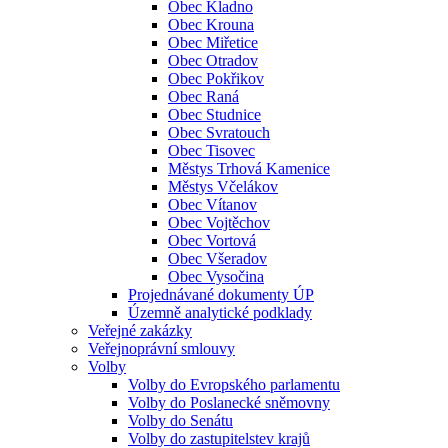
Obec Kladno
Obec Krouna
Obec Miřetice
Obec Otradov
Obec Pokřikov
Obec Raná
Obec Studnice
Obec Svratouch
Obec Tisovec
Městys Trhová Kamenice
Městys Včelákov
Obec Vítanov
Obec Vojtěchov
Obec Vortová
Obec Všeradov
Obec Vysočina
Projednávané dokumenty ÚP
Územně analytické podklady
Veřejné zakázky
Veřejnoprávní smlouvy
Volby
Volby do Evropského parlamentu
Volby do Poslanecké sněmovny
Volby do Senátu
Volby do zastupitelstev krajů