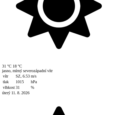
31 °C
18 °C
jasno, mírný severozápadní vítr
vítr
SZ, 6.53
m/s
tlak
1015
hPa
vlhkost
31
%
úterý 11. 8. 2026