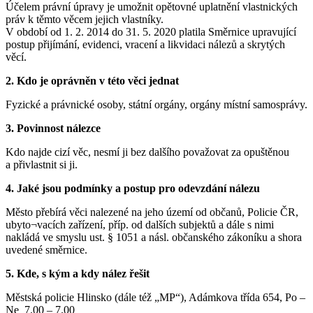
Účelem právní úpravy je umožnit opětovné uplatnění vlastnických
práv k těmto věcem jejich vlastníky.
V období od 1. 2. 2014 do 31. 5. 2020 platila Směrnice upravující
postup přijímání, evidenci, vracení a likvidaci nálezů a skrytých
věcí.
2. Kdo je oprávněn v této věci jednat
Fyzické a právnické osoby, státní orgány, orgány místní samosprávy.
3. Povinnost nálezce
Kdo najde cizí věc, nesmí ji bez dalšího považovat za opuštěnou
a přivlastnit si ji.
4. Jaké jsou podmínky a postup pro odevzdání nálezu
Město přebírá věci nalezené na jeho území od občanů, Policie ČR,
ubyto¬vacích zařízení, příp. od dalších subjektů a dále s nimi
nakládá ve smyslu ust. § 1051 a násl. občanského zákoníku a shora
uvedené směrnice.
5. Kde, s kým a kdy nález řešit
Městská policie Hlinsko (dále též „MP“), Adámkova třída 654, Po –
Ne 7.00 – 7.00