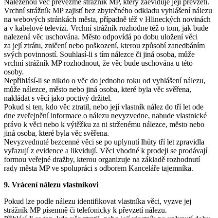
Nalezenou věc převezme strážník MP, který zaeviduje její převzetí.
Vrchní strážník MP zajistí bez zbytečného odkladu vyhlášení nálezu
na webových stránkách města, případně též v Hlineckých novinách
a v kabelové televizi. Vrchní strážník rozhodne též o tom, jak bude
nalezená věc uschována. Město odpovídá po dobu uložení věci
za její ztrátu, zničení nebo poškození, kterou způsobí zanedbáním
svých povinností. Souhlasí-li s tím nálezce či jiná osoba, může
vrchní strážník MP rozhodnout, že věc bude uschována u této
osoby.
Nepřihlásí-li se nikdo o věc do jednoho roku od vyhlášení nálezu,
může nálezce, město nebo jiná osoba, které byla věc svěřena,
nakládat s věcí jako poctivý držitel.
Pokud si ten, kdo věc ztratil, nebo její vlastník nález do tří let ode
dne zveřejnění informace o nálezu nevyzvedne, nabude vlastnické
právo k věci nebo k výtěžku za ni strženému nálezce, město nebo
jiná osoba, které byla věc svěřena.
Nevyzvednuté bezcenné věci se po uplynutí lhůty tří let zpravidla
vyřazují z evidence a likvidují. Věci vhodné k prodeji se prodávají
formou veřejné dražby, kterou organizuje na základě rozhodnutí
rady města MP ve spolupráci s odborem Kanceláře tajemníka.
9. Vrácení nálezu vlastníkovi
Pokud lze podle nálezu identifikovat vlastníka věci, vyzve jej
strážník MP písemně či telefonicky k převzetí nálezu.