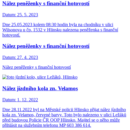
Nález peněženky s finanční hotovostí
Datum:
25. 5. 2023
Dne 25.05.2023 kolem 08:30 hodin byla na chodníku v ulici
Wilsonova u čp. 1532 v Hlinsku nalezena peněženka s finanční
hotovostí.
Nález peněženky s finanční hotovostí
Datum:
27. 4. 2023
Nález peněženky s finanční hotovostí
Nález jízdního kola zn. Velamos
Datum:
1. 12. 2022
Dne 28.11.2022 byl na Městské policii Hlinsko přijat nález jízdního
kola zn. Velamos, červené barvy. Toto bylo nalezeno v ulici Ležáků
před budovou Policie ČR OOP Hlinsko. Majitel se o něho může
přihlásit na služebním telefonu MP 603 386 614.