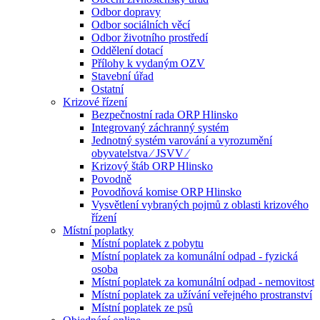
Odbor dopravy
Odbor sociálních věcí
Odbor životního prostředí
Oddělení dotací
Přílohy k vydaným OZV
Stavební úřad
Ostatní
Krizové řízení
Bezpečnostní rada ORP Hlinsko
Integrovaný záchranný systém
Jednotný systém varování a vyrozumění
obyvatelstva ⁄ JSVV ⁄
Krizový štáb ORP Hlinsko
Povodně
Povodňová komise ORP Hlinsko
Vysvětlení vybraných pojmů z oblasti krizového
řízení
Místní poplatky
Místní poplatek z pobytu
Místní poplatek za komunální odpad - fyzická
osoba
Místní poplatek za komunální odpad - nemovitost
Místní poplatek za užívání veřejného prostranství
Místní poplatek ze psů