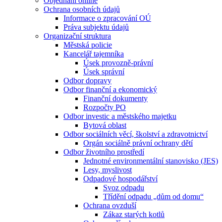
Objednání online
Ochrana osobních údajů
Informace o zpracování OÚ
Práva subjektu údajů
Organizační struktura
Městská policie
Kancelář tajemníka
Úsek provozně-právní
Úsek správní
Odbor dopravy
Odbor finanční a ekonomický
Finanční dokumenty
Rozpočty PO
Odbor investic a městského majetku
Bytová oblast
Odbor sociálních věcí, školství a zdravotnictví
Orgán sociálně právní ochrany dětí
Odbor životního prostředí
Jednotné environmentální stanovisko (JES)
Lesy, myslivost
Odpadové hospodářství
Svoz odpadu
Třídění odpadu „dům od domu“
Ochrana ovzduší
Zákaz starých kotlů