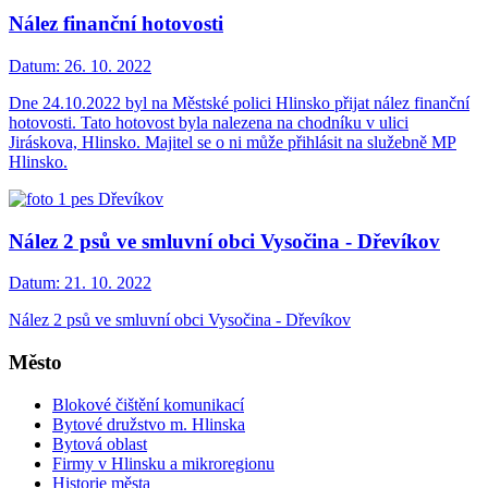
Nález finanční hotovosti
Datum:
26. 10. 2022
Dne 24.10.2022 byl na Městské polici Hlinsko přijat nález finanční
hotovosti. Tato hotovost byla nalezena na chodníku v ulici
Jiráskova, Hlinsko. Majitel se o ni může přihlásit na služebně MP
Hlinsko.
Nález 2 psů ve smluvní obci Vysočina - Dřevíkov
Datum:
21. 10. 2022
Nález 2 psů ve smluvní obci Vysočina - Dřevíkov
Město
Blokové čištění komunikací
Bytové družstvo m. Hlinska
Bytová oblast
Firmy v Hlinsku a mikroregionu
Historie města