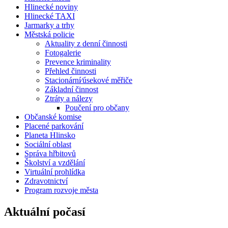
Hlinecké noviny
Hlinecké TAXI
Jarmarky a trhy
Městská policie
Aktuality z denní činnosti
Fotogalerie
Prevence kriminality
Přehled činnosti
Stacionární⁄úsekové měřiče
Základní činnost
Ztráty a nálezy
Poučení pro občany
Občanské komise
Placené parkování
Planeta Hlinsko
Sociální oblast
Správa hřbitovů
Školství a vzdělání
Virtuální prohlídka
Zdravotnictví
Program rozvoje města
Aktuální počasí