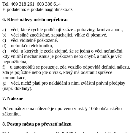
Tel. 469 318 261, 603 386 614
E-podatelna: e-podatelna@hlinsko.cz
6. Které nálezy město nepřebírá:
a) věci, které rychle podléhají zkáze - potraviny, krmivo apod.,
b) věci silně znečištěné, zapáchající, vlhké či plesnivé,
c) věci viditelně poškozené,
d) nefunkční elektroniku,
e) věci, u kterých je zcela zřejmé, že se jedná o věci nefunkční,
kdy vnitřní mechanismus je poškozen nebo chybí, a tudíž je věc
nepoužitelná,
f) u automobilů se posuzuje, zda vozidlo odpovídá definici nálezu,
zda je pojízdné nebo jde o vrak, který má odstranit správce
komunikace,
g) věci, nichž platí pro nakládání s nimi zvláštní právní předpisy
(např. doklady).
7. Nálezné
Právo nálezce na nálezné je upraveno v ust. § 1056 občanského
zákoníku.
8. Postup města po převzetí nálezu