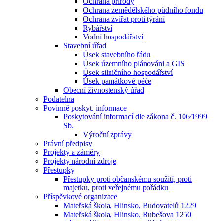
Ochrana přírody
Ochrana zemědělského půdního fondu
Ochrana zvířat proti týrání
Rybářství
Vodní hospodářství
Stavební úřad
Úsek stavebního řádu
Úsek územního plánováni a GIS
Úsek silničního hospodářství
Úsek památkové péče
Obecní živnostenský úřad
Podatelna
Povinně poskyt. informace
Poskytování informací dle zákona č. 106⁄1999
Sb.
Výroční zprávy
Právní předpisy
Projekty a záměry
Projekty národní zdroje
Přestupky
Přestupky proti občanskému soužití, proti
majetku, proti veřejnému pořádku
Příspěvkové organizace
Mateřská škola, Hlinsko, Budovatelů 1229
Mateřská škola, Hlinsko, Rubešova 1250