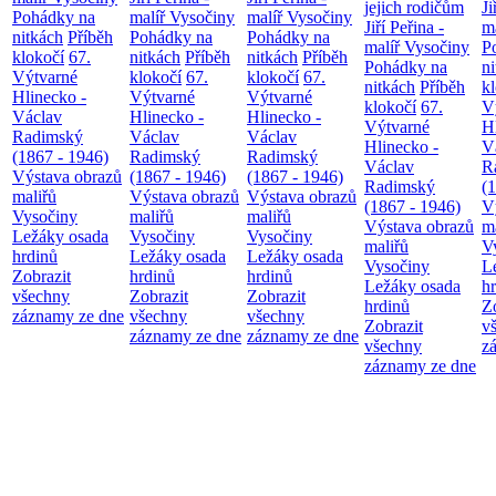
jejich rodičům
Ji
Pohádky na
malíř Vysočiny
malíř Vysočiny
Jiří Peřina -
m
nitkách
Příběh
Pohádky na
Pohádky na
malíř Vysočiny
P
klokočí
67.
nitkách
Příběh
nitkách
Příběh
Pohádky na
n
Výtvarné
klokočí
67.
klokočí
67.
nitkách
Příběh
k
Hlinecko -
Výtvarné
Výtvarné
klokočí
67.
V
Václav
Hlinecko -
Hlinecko -
Výtvarné
H
Radimský
Václav
Václav
Hlinecko -
V
(1867 - 1946)
Radimský
Radimský
Václav
R
Výstava obrazů
(1867 - 1946)
(1867 - 1946)
Radimský
(
maliřů
Výstava obrazů
Výstava obrazů
(1867 - 1946)
V
Vysočiny
maliřů
maliřů
Výstava obrazů
m
Ležáky osada
Vysočiny
Vysočiny
maliřů
V
hrdinů
Ležáky osada
Ležáky osada
Vysočiny
L
Zobrazit
hrdinů
hrdinů
Ležáky osada
h
všechny
Zobrazit
Zobrazit
hrdinů
Z
záznamy ze dne
všechny
všechny
Zobrazit
v
záznamy ze dne
záznamy ze dne
všechny
z
záznamy ze dne