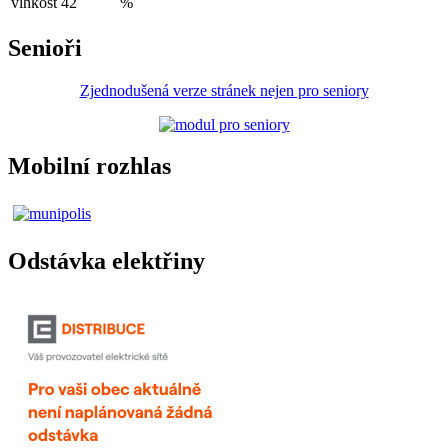
vlhkost
42
%
Senioři
Zjednodušená verze stránek nejen pro seniory
Mobilní rozhlas
Odstávka elektřiny