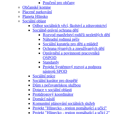
Poučení pro občany
Občanské komise
Placené parkování
Planeta Hlinsko
Sociální oblast
Odbor sociálních věcí, školství a zdravotnictví
Sociálně-právní ochrana dětí
Rozvod manželství rodičů nezletilých dětí
Náhradní rodinná péče
Sociální kuratela pro děti a mládež
Ochrana týraných a zneužívaných dětí
Oprávnění a povinnosti pracovníků
OSPOD
Standardy
Projekt Systémový rozvoj a podpora
nástrojů SPOD
Sociální práce
Sociální kurátor pro dospělé
Dům s pečovatelskou službou
Dotace v sociální oblasti
Protidrogový koordinátor
Domácí násilí
Komunitní plánování sociálních služeb
Projekt "Hlinecko - region pomáhající a učící"
Projekt "Hlinecko - region pomáhající a učící 2"