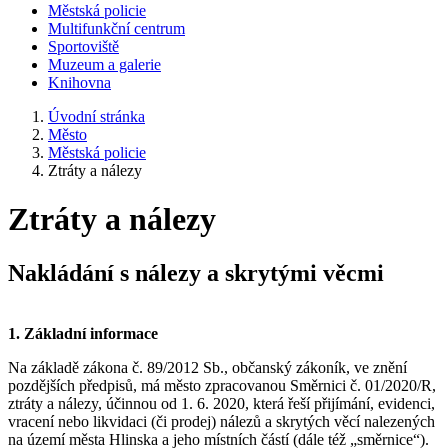
Městská policie
Multifunkční centrum
Sportoviště
Muzeum a galerie
Knihovna
Úvodní stránka
Město
Městská policie
Ztráty a nálezy
Ztráty a nálezy
Nakládání s nálezy a skrytými věcmi
1. Základní informace
Na základě zákona č. 89/2012 Sb., občanský zákoník, ve znění
pozdějších předpisů, má město zpracovanou Směrnici č. 01/2020/R,
ztráty a nálezy, účinnou od 1. 6. 2020, která řeší přijímání, evidenci,
vracení nebo likvidaci (či prodej) nálezů a skrytých věcí nalezených
na území města Hlinska a jeho místních částí (dále též „směrnice“).