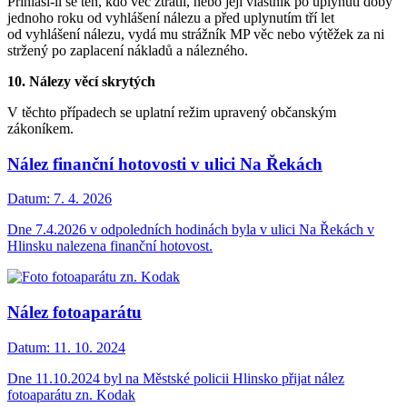
Přihlásí-li se ten, kdo věc ztratil, nebo její vlastník po uplynutí doby
jednoho roku od vyhlášení nálezu a před uplynutím tří let
od vyhlášení nálezu, vydá mu strážník MP věc nebo výtěžek za ni
stržený po zaplacení nákladů a nálezného.
10. Nálezy věcí skrytých
V těchto případech se uplatní režim upravený občanským
zákoníkem.
Nález finanční hotovosti v ulici Na Řekách
Datum:
7. 4. 2026
Dne 7.4.2026 v odpoledních hodinách byla v ulici Na Řekách v
Hlinsku nalezena finanční hotovost.
Nález fotoaparátu
Datum:
11. 10. 2024
Dne 11.10.2024 byl na Městské policii Hlinsko přijat nález
fotoaparátu zn. Kodak