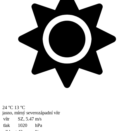
24 °C
13 °C
jasno, mírný severozápadní vítr
vítr
SZ, 5.47
m/s
tlak
1020
hPa