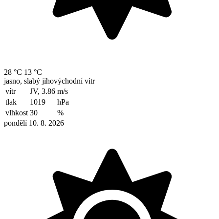
28 °C
13 °C
jasno, slabý jihovýchodní vítr
vítr
JV, 3.86
m/s
tlak
1019
hPa
vlhkost
30
%
pondělí 10. 8. 2026