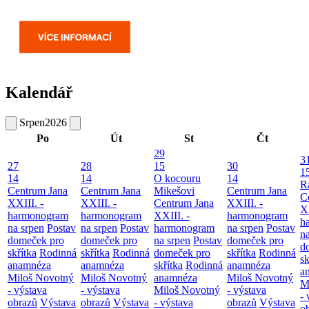
Kalendář
Srpen
2026
Po
Út
St
Čt
29
3
27
28
15
30
1
14
14
O kocouru
14
R
Centrum Jana
Centrum Jana
Mikešovi
Centrum Jana
C
XXIII. -
XXIII. -
Centrum Jana
XXIII. -
XX
harmonogram
harmonogram
XXIII. -
harmonogram
h
na srpen
Postav
na srpen
Postav
harmonogram
na srpen
Postav
n
domeček pro
domeček pro
na srpen
Postav
domeček pro
d
skřítka
Rodinná
skřítka
Rodinná
domeček pro
skřítka
Rodinná
sk
anamnéza
anamnéza
skřítka
Rodinná
anamnéza
a
Miloš Novotný
Miloš Novotný
anamnéza
Miloš Novotný
M
- výstava
- výstava
Miloš Novotný
- výstava
- 
obrazů
Výstava
obrazů
Výstava
- výstava
obrazů
Výstava
o