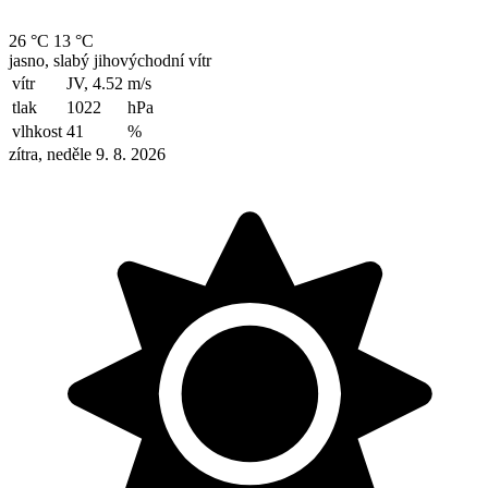
26 °C
13 °C
jasno, slabý jihovýchodní vítr
vítr
JV, 4.52
m/s
tlak
1022
hPa
vlhkost
41
%
zítra, neděle 9. 8. 2026