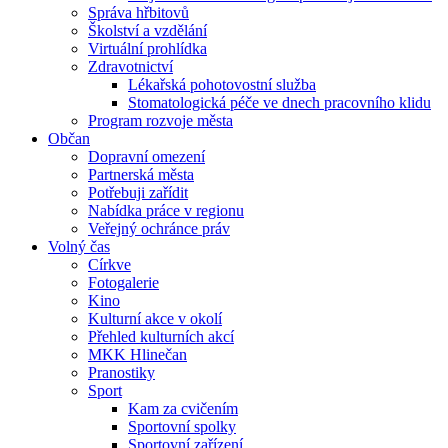
Správa hřbitovů
Školství a vzdělání
Virtuální prohlídka
Zdravotnictví
Lékařská pohotovostní služba
Stomatologická péče ve dnech pracovního klidu
Program rozvoje města
Občan
Dopravní omezení
Partnerská města
Potřebuji zařídit
Nabídka práce v regionu
Veřejný ochránce práv
Volný čas
Církve
Fotogalerie
Kino
Kulturní akce v okolí
Přehled kulturních akcí
MKK Hlinečan
Pranostiky
Sport
Kam za cvičením
Sportovní spolky
Sportovní zařízení