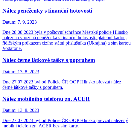
Nález peněženky s finanční hotovostí
Datum:
7. 9. 2023
Dne 28.08.2023 byla v poštovní schránce Městské policie Hlinsko
nalezena vhozená peněženka s finanční hotovostí, platební kartou,
řidičským průkazem cizího státní příslušníka (Ukrajina) a sim kartou
Vodafone.
Nález černé látkové tašky s popruhem
Datum:
13. 8. 2023
Dne 27.07.2023 byl od Policie ČR OOP Hlinsko převzat nález
černé látkové tašky s popruhem.
Nález mobilního telefonu zn. ACER
Datum:
13. 8. 2023
Dne 27.07.2023 byl od Policie ČR OOP Hlinsko převzat nalezený
mobilní telefon zn. ACER bez sim karty.