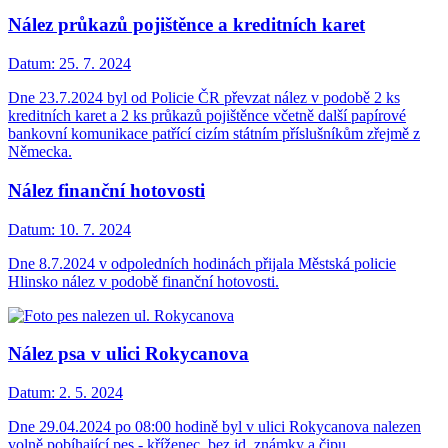
Nález průkazů pojištěnce a kreditních karet
Datum:
25. 7. 2024
Dne 23.7.2024 byl od Policie ČR převzat nález v podobě 2 ks
kreditních karet a 2 ks průkazů pojištěnce včetně další papírové
bankovní komunikace patřící cizím státním příslušníkům zřejmě z
Německa.
Nález finanční hotovosti
Datum:
10. 7. 2024
Dne 8.7.2024 v odpoledních hodinách přijala Městská policie
Hlinsko nález v podobě finanční hotovosti.
Nález psa v ulici Rokycanova
Datum:
2. 5. 2024
Dne 29.04.2024 po 08:00 hodině byl v ulici Rokycanova nalezen
volně pobíhající pes - kříženec, bez id. známky a čipu.