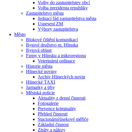
Volby do zastupitelstev obcí
Volba prezidenta republiky
Zastupitelstvo města
Jednací řád zastupitelstva města
Usnesení ZM
Výbory zastupitelstva
Město
Blokové čištění komunikací
Bytové družstvo m. Hlinska
Bytová oblast
Firmy v Hlinsku a mikroregionu
Veterinární ordinace
Historie města
Hlinecké noviny
Archiv Hlineckých novin
Hlinecké TAXI
Jarmarky a trhy
Městská policie
Aktuality z denní činnosti
Fotogalerie
Prevence kriminality
Přehled činnosti
Stacionární⁄úsekové měřiče
Základní činnost
Ztráty a nálezy