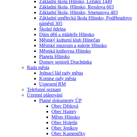
Základní škola Hlinsko, Ležáků 1449
Základní škola, Hlinsko, Resslova 603
Základní škola, Hlinsko, Smetanova 403
Základní umělecká škola Hlinsko, Poděbradovo
náměstí 305
Školní jídelna
Dům dětí a mládeže Hlinsko
Městský kulturní klub Hlinečan
Městské muzeum a galerie Hlinsko
Městská knihovna Hlinsko
Planeta Hlinsko
Domov seniorů Drachtinka
Rada města
Jednací řád rady města
Komise rady města
Usnesení RM
Telefonní seznam
Územní plánování
Platné dokumenty ÚP
Obec Dědová
Obec Hamry
Město Hlinsko
Obec Holetín
Obec Jeníkov
Obec Kameničky