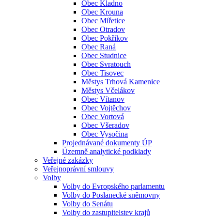
Obec Kladno
Obec Krouna
Obec Miřetice
Obec Otradov
Obec Pokřikov
Obec Raná
Obec Studnice
Obec Svratouch
Obec Tisovec
Městys Trhová Kamenice
Městys Včelákov
Obec Vítanov
Obec Vojtěchov
Obec Vortová
Obec Všeradov
Obec Vysočina
Projednávané dokumenty ÚP
Územně analytické podklady
Veřejné zakázky
Veřejnoprávní smlouvy
Volby
Volby do Evropského parlamentu
Volby do Poslanecké sněmovny
Volby do Senátu
Volby do zastupitelstev krajů