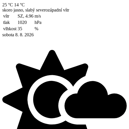
25 °C
14 °C
skoro jasno, slabý severozápadní vítr
vítr
SZ, 4.96
m/s
tlak
1020
hPa
vlhkost
35
%
sobota 8. 8. 2026