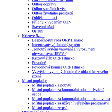
Odbor dopravy
Odbor sociálních věcí
Odbor životního prostředí
Oddělení dotací
Přílohy k vydaným OZV
Stavební úřad
Ostatní
Krizové řízení
Bezpečnostní rada ORP Hlinsko
Integrovaný záchranný systém
Jednotný systém varování a vyrozumění
obyvatelstva ⁄ JSVV ⁄
Krizový štáb ORP Hlinsko
Povodně
Povodňová komise ORP Hlinsko
Vysvětlení vybraných pojmů z oblasti krizového
řízení
Místní poplatky
Místní poplatek z pobytu
Místní poplatek za komunální odpad - fyzická
osoba
Místní poplatek za komunální odpad - nemovitost
Místní poplatek za užívání veřejného prostranství
Místní poplatek ze psů