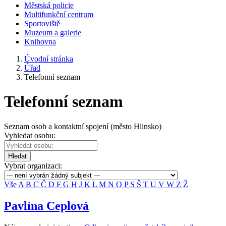
Městská policie
Multifunkční centrum
Sportoviště
Muzeum a galerie
Knihovna
Úvodní stránka
Úřad
Telefonní seznam
Telefonní seznam
Seznam osob a kontaktní spojení (město Hlinsko)
Vyhledat osobu:
Hledat
Vybrat organizaci:
Vše
A
B
C
Č
D
F
G
H
J
K
L
M
N
O
P
S
Š
T
U
V
W
Z
Ž
Pavlína Ceplová