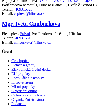
Nájmy a administrativa -
Odbor investic a městského majetku
,
Poděbradovo náměstí 1, Hlinsko
(Patro: 1., Dveře č.: vchod B)
Telefon:
469315328
E-mail:
ceplova@hlinsko.cz
Mgr. Iveta Cimburková
Přestupky -
Právní
,
Poděbradovo náměstí 1, Hlinsko
Telefon:
469315318
E-mail:
cimburkova@hlinsko.cz
Úřad
Czechpoint
Dotace a granty
Elektronická úřední deska
EU projekty
Formuláře a tiskopisy
Krizové řízení
Místní poplatky
Objednání online
Ochrana osobních údajů
Organizační struktura
Podatelna