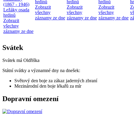
hrdinů
hrdinů
hrdinů
h
(1867 - 1946)
Zobrazit
Zobrazit
Zobrazit
Z
Ležáky osada
všechny
všechny
všechny
v
hrdinů
záznamy ze dne
záznamy ze dne
záznamy ze dne
z
Zobrazit
všechny
záznamy ze dne
Svátek
Svátek má
Oldřiška
Státní svátky a významné dny na dnešek:
Světový den boje za zákaz jaderných zbraní
Mezinárodní den boje lékařů za mír
Dopravní omezení