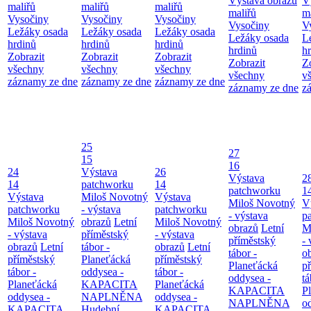
Výstava obrazů
V
maliřů
maliřů
maliřů
maliřů
m
Vysočiny
Vysočiny
Vysočiny
Vysočiny
V
Ležáky osada
Ležáky osada
Ležáky osada
Ležáky osada
L
hrdinů
hrdinů
hrdinů
hrdinů
h
Zobrazit
Zobrazit
Zobrazit
Zobrazit
Z
všechny
všechny
všechny
všechny
v
záznamy ze dne
záznamy ze dne
záznamy ze dne
záznamy ze dne
z
25
27
15
16
24
Výstava
26
Výstava
2
14
patchworku
14
patchworku
1
Výstava
Miloš Novotný
Výstava
Miloš Novotný
V
patchworku
- výstava
patchworku
- výstava
p
Miloš Novotný
obrazů
Letní
Miloš Novotný
obrazů
Letní
M
- výstava
příměstský
- výstava
příměstský
- 
obrazů
Letní
tábor -
obrazů
Letní
tábor -
o
příměstský
Planeťácká
příměstský
Planeťácká
p
tábor -
oddysea -
tábor -
oddysea -
tá
Planeťácká
KAPACITA
Planeťácká
KAPACITA
P
oddysea -
NAPLNĚNA
oddysea -
NAPLNĚNA
o
KAPACITA
Hudební
KAPACITA