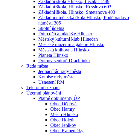
Základní škola Hlinsko, Ležáků 1449
Základní škola, Hlinsko, Resslova 603
Základní škola, Hlinsko, Smetanova 403
Základní umělecká škola Hlinsko, Poděbradovo
náměstí 305
Školní jídelna
Dům dětí a mládeže Hlinsko
Městský kulturní klub Hlinečan
Městské muzeum a galerie Hlinsko
Městská knihovna Hlinsko
Planeta Hlinsko
Domov seniorů Drachtinka
Rada města
Jednací řád rady města
Komise rady města
Usnesení RM
Telefonní seznam
Územní plánování
Platné dokumenty ÚP
Obec Dědová
Obec Hamry
Město Hlinsko
Obec Holetín
Obec Jeníkov
Obec Kameničky