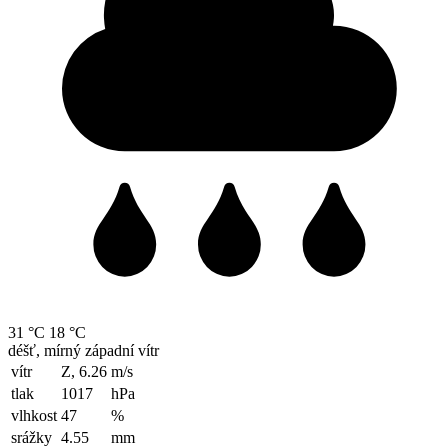
31 °C
18 °C
déšť, mírný západní vítr
vítr
Z, 6.26
m/s
tlak
1017
hPa
vlhkost
47
%
srážky
4.55
mm