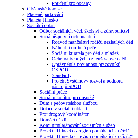
Poučení pro občany
Občanské komise
Placené parkování
Planeta Hlinsko
Sociální oblast
Odbor sociálních věcí, školství a zdravotnictví
Sociálně-právní ochrana dětí
Rozvod manželství rodičů nezletilých dětí
Náhradní rodinná péče
Sociální kuratela pro děti a mládež
Ochrana týraných a zneužívaných dětí
Oprávnění a povinnosti pracovníků
OSPOD
Standardy
Projekt Systémový rozvoj a podpora
nástrojů SPOD
Sociální práce
Sociální kurátor pro dospělé
Dům s pečovatelskou službou
Dotace v sociální oblasti
Protidrogový koordinátor
Domácí násilí
Komunitní plánování sociálních služeb
Projekt "Hlinecko - region pomáhající a učící"
Projekt "Hlinecko - region pomáhající a učící 2"