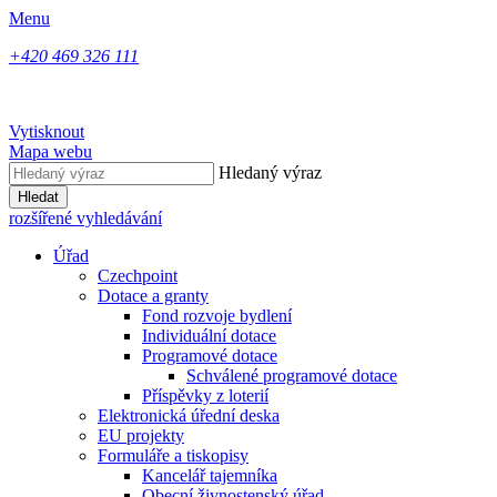
Menu
+420 469 326 111
Vytisknout
Mapa webu
Hledaný výraz
Hledat
rozšířené vyhledávání
Úřad
Czechpoint
Dotace a granty
Fond rozvoje bydlení
Individuální dotace
Programové dotace
Schválené programové dotace
Příspěvky z loterií
Elektronická úřední deska
EU projekty
Formuláře a tiskopisy
Kancelář tajemníka
Obecní živnostenský úřad