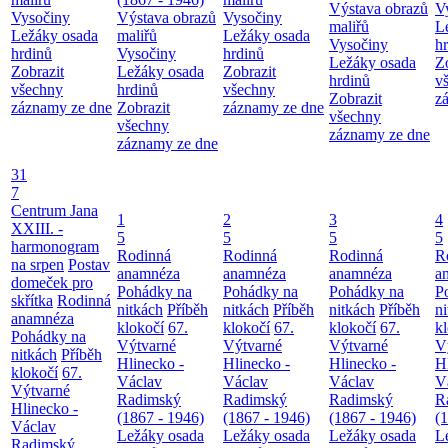
Výstava obrazů
V
Vysočiny
Výstava obrazů
Vysočiny
maliřů
L
Ležáky osada
maliřů
Ležáky osada
Vysočiny
h
hrdinů
Vysočiny
hrdinů
Ležáky osada
Z
Zobrazit
Ležáky osada
Zobrazit
hrdinů
v
všechny
hrdinů
všechny
Zobrazit
z
záznamy ze dne
Zobrazit
záznamy ze dne
všechny
všechny
záznamy ze dne
záznamy ze dne
31
7
Centrum Jana
1
2
3
4
XXIII. -
5
5
5
5
harmonogram
Rodinná
Rodinná
Rodinná
R
na srpen
Postav
anamnéza
anamnéza
anamnéza
a
domeček pro
Pohádky na
Pohádky na
Pohádky na
P
skřítka
Rodinná
nitkách
Příběh
nitkách
Příběh
nitkách
Příběh
n
anamnéza
klokočí
67.
klokočí
67.
klokočí
67.
k
Pohádky na
Výtvarné
Výtvarné
Výtvarné
V
nitkách
Příběh
Hlinecko -
Hlinecko -
Hlinecko -
H
klokočí
67.
Václav
Václav
Václav
V
Výtvarné
Radimský
Radimský
Radimský
R
Hlinecko -
(1867 - 1946)
(1867 - 1946)
(1867 - 1946)
(
Václav
Ležáky osada
Ležáky osada
Ležáky osada
L
Radimský