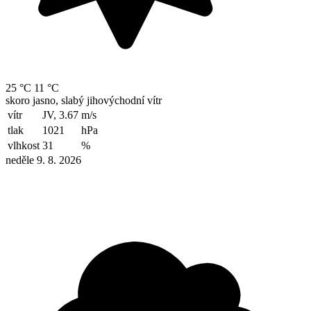
25 °C
11 °C
skoro jasno, slabý jihovýchodní vítr
vítr
JV, 3.67
m/s
tlak
1021
hPa
vlhkost
31
%
neděle 9. 8. 2026