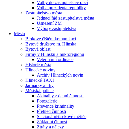
Volby do zastupitelstev obcí
Volba prezidenta republiky
Zastupitelstvo města
Jednací řád zastupitelstva města
Usnesení ZM
Výbory zastupitelstva
Město
Blokové čištění komunikací
Bytové družstvo m. Hlinska
Bytová oblast
Firmy v Hlinsku a mikroregionu
Veterinární ordinace
Historie města
Hlinecké noviny
Archiv Hlineckých novin
Hlinecké TAXI
Jarmarky a trhy
Městská policie
Aktuality z denní činnosti
Fotogalerie
Prevence kriminality
Přehled činnosti
Stacionární⁄úsekové měřiče
Základní činnost
Ztráty a nálezy