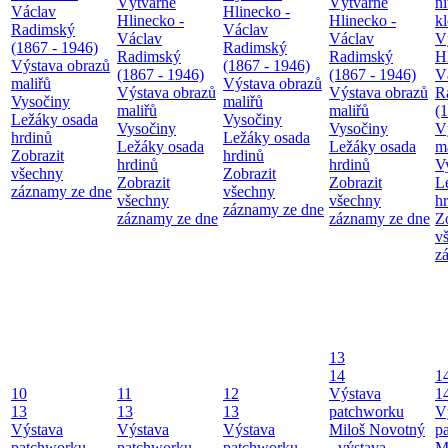
Výtvarné
Výtvarné
n
Václav
Hlinecko -
Hlinecko -
Hlinecko -
k
Radimský
Václav
Václav
Václav
V
(1867 - 1946)
Radimský
Radimský
Radimský
H
Výstava obrazů
(1867 - 1946)
(1867 - 1946)
(1867 - 1946)
V
maliřů
Výstava obrazů
Výstava obrazů
Výstava obrazů
R
Vysočiny
maliřů
maliřů
maliřů
(
Ležáky osada
Vysočiny
Vysočiny
Vysočiny
V
hrdinů
Ležáky osada
Ležáky osada
Ležáky osada
m
Zobrazit
hrdinů
hrdinů
hrdinů
V
všechny
Zobrazit
Zobrazit
Zobrazit
L
záznamy ze dne
všechny
všechny
všechny
h
záznamy ze dne
záznamy ze dne
záznamy ze dne
Z
v
z
13
14
1
10
11
12
Výstava
1
13
13
13
patchworku
V
Výstava
Výstava
Výstava
Miloš Novotný
p
patchworku
patchworku
patchworku
- výstava
M