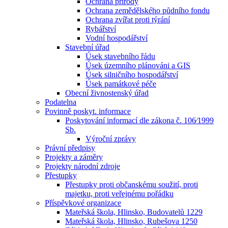
Ochrana přírody
Ochrana zemědělského půdního fondu
Ochrana zvířat proti týrání
Rybářství
Vodní hospodářství
Stavební úřad
Úsek stavebního řádu
Úsek územního plánováni a GIS
Úsek silničního hospodářství
Úsek památkové péče
Obecní živnostenský úřad
Podatelna
Povinně poskyt. informace
Poskytování informací dle zákona č. 106⁄1999
Sb.
Výroční zprávy
Právní předpisy
Projekty a záměry
Projekty národní zdroje
Přestupky
Přestupky proti občanskému soužití, proti
majetku, proti veřejnému pořádku
Příspěvkové organizace
Mateřská škola, Hlinsko, Budovatelů 1229
Mateřská škola, Hlinsko, Rubešova 1250