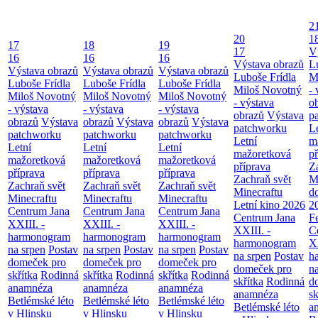
2
20
1
17
18
19
17
V
16
16
16
Výstava obrazů
L
Výstava obrazů
Výstava obrazů
Výstava obrazů
Luboše Frídla
M
Luboše Frídla
Luboše Frídla
Luboše Frídla
Miloš Novotný
- 
Miloš Novotný
Miloš Novotný
Miloš Novotný
- výstava
o
- výstava
- výstava
- výstava
obrazů
Výstava
p
obrazů
Výstava
obrazů
Výstava
obrazů
Výstava
patchworku
L
patchworku
patchworku
patchworku
Letní
m
Letní
Letní
Letní
mažoretková
př
mažoretková
mažoretková
mažoretková
příprava
Z
příprava
příprava
příprava
Zachraň svět
M
Zachraň svět
Zachraň svět
Zachraň svět
Minecraftu
d
Minecraftu
Minecraftu
Minecraftu
Letní kino 2026
2
Centrum Jana
Centrum Jana
Centrum Jana
Centrum Jana
F
XXIII. -
XXIII. -
XXIII. -
XXIII. -
C
harmonogram
harmonogram
harmonogram
harmonogram
XX
na srpen
Postav
na srpen
Postav
na srpen
Postav
na srpen
Postav
h
domeček pro
domeček pro
domeček pro
domeček pro
n
skřítka
Rodinná
skřítka
Rodinná
skřítka
Rodinná
skřítka
Rodinná
d
anamnéza
anamnéza
anamnéza
anamnéza
sk
Betlémské léto
Betlémské léto
Betlémské léto
Betlémské léto
a
v Hlinsku
v Hlinsku
v Hlinsku