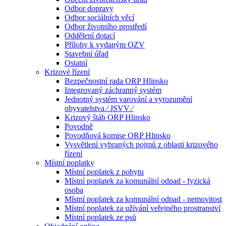
Odbor dopravy
Odbor sociálních věcí
Odbor životního prostředí
Oddělení dotací
Přílohy k vydaným OZV
Stavební úřad
Ostatní
Krizové řízení
Bezpečnostní rada ORP Hlinsko
Integrovaný záchranný systém
Jednotný systém varování a vyrozumění
obyvatelstva ⁄ JSVV ⁄
Krizový štáb ORP Hlinsko
Povodně
Povodňová komise ORP Hlinsko
Vysvětlení vybraných pojmů z oblasti krizového
řízení
Místní poplatky
Místní poplatek z pobytu
Místní poplatek za komunální odpad - fyzická
osoba
Místní poplatek za komunální odpad - nemovitost
Místní poplatek za užívání veřejného prostranství
Místní poplatek ze psů