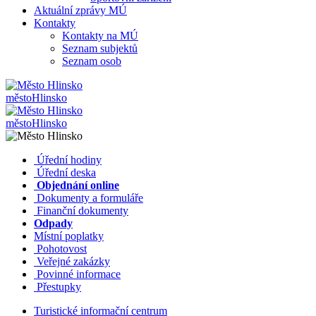
Aktuální zprávy MÚ
Kontakty
Kontakty na MÚ
Seznam subjektů
Seznam osob
město
Hlinsko
město
Hlinsko
​​
Úřední hodiny
​​
Úřední deska
​​
Objednání online
​​
Dokumenty a formuláře
Finanční dokumenty
Odpady
Místní poplatky
​​
Pohotovost
​​
Veřejné zakázky
​​
Povinné informace
​​
Přestupky
Turistické informační centrum