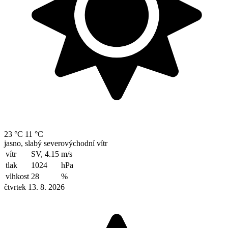
23 °C
11 °C
jasno, slabý severovýchodní vítr
vítr
SV, 4.15
m/s
tlak
1024
hPa
vlhkost
28
%
čtvrtek 13. 8. 2026