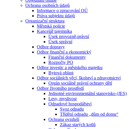
Objednání online
Ochrana osobních údajů
Informace o zpracování OÚ
Práva subjektu údajů
Organizační struktura
Městská policie
Kancelář tajemníka
Úsek provozně-právní
Úsek správní
Odbor dopravy
Odbor finanční a ekonomický
Finanční dokumenty
Rozpočty PO
Odbor investic a městského majetku
Bytová oblast
Odbor sociálních věcí, školství a zdravotnictví
Orgán sociálně právní ochrany dětí
Odbor životního prostředí
Jednotné environmentální stanovisko (JES)
Lesy, myslivost
Odpadové hospodářství
Svoz odpadu
Třídění odpadu „dům od domu“
Ochrana ovzduší
Zákaz starých kotlů