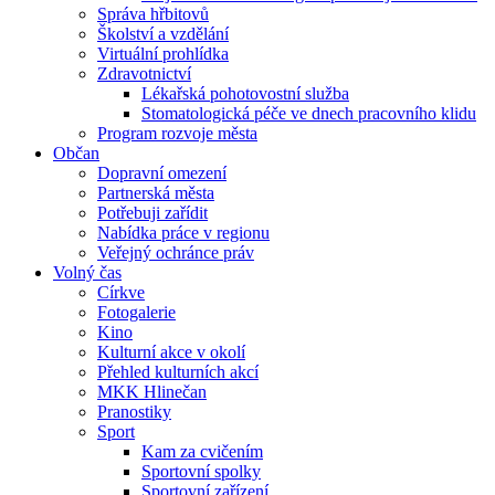
Správa hřbitovů
Školství a vzdělání
Virtuální prohlídka
Zdravotnictví
Lékařská pohotovostní služba
Stomatologická péče ve dnech pracovního klidu
Program rozvoje města
Občan
Dopravní omezení
Partnerská města
Potřebuji zařídit
Nabídka práce v regionu
Veřejný ochránce práv
Volný čas
Církve
Fotogalerie
Kino
Kulturní akce v okolí
Přehled kulturních akcí
MKK Hlinečan
Pranostiky
Sport
Kam za cvičením
Sportovní spolky
Sportovní zařízení