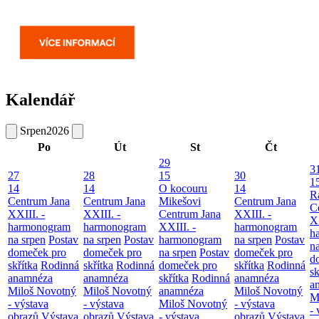
Kalendář
Srpen
2026
Po
Út
St
Čt
29
3
27
28
15
30
1
14
14
O kocouru
14
R
Centrum Jana
Centrum Jana
Mikešovi
Centrum Jana
C
XXIII. -
XXIII. -
Centrum Jana
XXIII. -
XX
harmonogram
harmonogram
XXIII. -
harmonogram
h
na srpen
Postav
na srpen
Postav
harmonogram
na srpen
Postav
n
domeček pro
domeček pro
na srpen
Postav
domeček pro
d
skřítka
Rodinná
skřítka
Rodinná
domeček pro
skřítka
Rodinná
sk
anamnéza
anamnéza
skřítka
Rodinná
anamnéza
a
Miloš Novotný
Miloš Novotný
anamnéza
Miloš Novotný
M
- výstava
- výstava
Miloš Novotný
- výstava
- 
obrazů
Výstava
obrazů
Výstava
- výstava
obrazů
Výstava