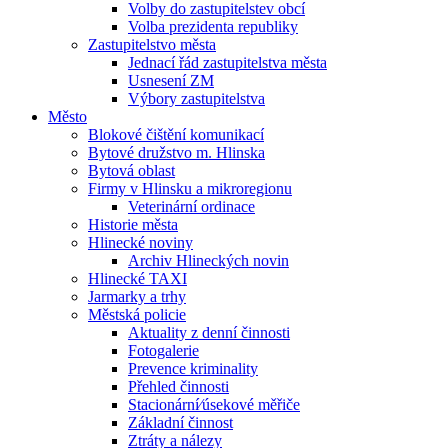
Volby do zastupitelstev obcí
Volba prezidenta republiky
Zastupitelstvo města
Jednací řád zastupitelstva města
Usnesení ZM
Výbory zastupitelstva
Město
Blokové čištění komunikací
Bytové družstvo m. Hlinska
Bytová oblast
Firmy v Hlinsku a mikroregionu
Veterinární ordinace
Historie města
Hlinecké noviny
Archiv Hlineckých novin
Hlinecké TAXI
Jarmarky a trhy
Městská policie
Aktuality z denní činnosti
Fotogalerie
Prevence kriminality
Přehled činnosti
Stacionární⁄úsekové měřiče
Základní činnost
Ztráty a nálezy