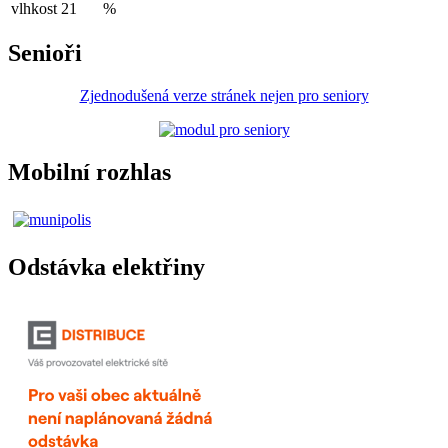
vlhkost
21
%
Senioři
Zjednodušená verze stránek nejen pro seniory
Mobilní rozhlas
Odstávka elektřiny