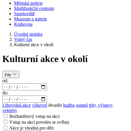
Městská policie
Multifunkční centrum
Sportoviště
Muzeum a galerie
Knihovna
Úvodní stránka
Volný čas
Kulturní akce v okolí
Kulturní akce v okolí
Filtr
od:
do:
Libovolná akce
církevní
divadlo
hudba
ostatní
trhy, výstavy,
veletrhy
Bezbariérový vstup na akci
Vstup na akci povolen se zvířaty
Akce je vhodná pro děti