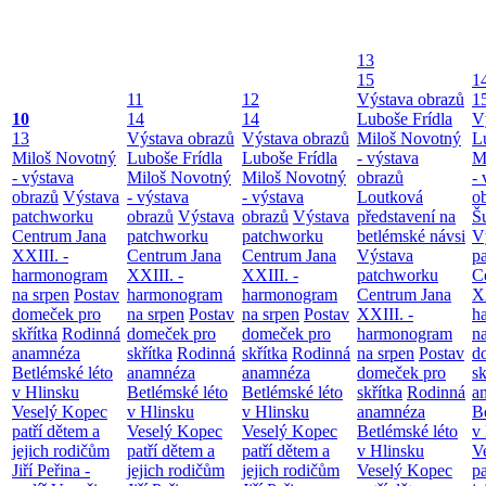
13
15
1
11
12
Výstava obrazů
1
10
14
14
Luboše Frídla
V
13
Výstava obrazů
Výstava obrazů
Miloš Novotný
L
Miloš Novotný
Luboše Frídla
Luboše Frídla
- výstava
M
- výstava
Miloš Novotný
Miloš Novotný
obrazů
- 
obrazů
Výstava
- výstava
- výstava
Loutková
o
patchworku
obrazů
Výstava
obrazů
Výstava
představení na
Š
Centrum Jana
patchworku
patchworku
betlémské návsi
V
XXIII. -
Centrum Jana
Centrum Jana
Výstava
p
harmonogram
XXIII. -
XXIII. -
patchworku
C
na srpen
Postav
harmonogram
harmonogram
Centrum Jana
XX
domeček pro
na srpen
Postav
na srpen
Postav
XXIII. -
h
skřítka
Rodinná
domeček pro
domeček pro
harmonogram
n
anamnéza
skřítka
Rodinná
skřítka
Rodinná
na srpen
Postav
d
Betlémské léto
anamnéza
anamnéza
domeček pro
sk
v Hlinsku
Betlémské léto
Betlémské léto
skřítka
Rodinná
a
Veselý Kopec
v Hlinsku
v Hlinsku
anamnéza
B
patří dětem a
Veselý Kopec
Veselý Kopec
Betlémské léto
v
jejich rodičům
patří dětem a
patří dětem a
v Hlinsku
V
Jiří Peřina -
jejich rodičům
jejich rodičům
Veselý Kopec
pa