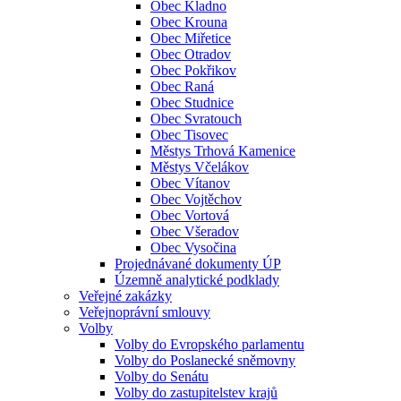
Obec Kladno
Obec Krouna
Obec Miřetice
Obec Otradov
Obec Pokřikov
Obec Raná
Obec Studnice
Obec Svratouch
Obec Tisovec
Městys Trhová Kamenice
Městys Včelákov
Obec Vítanov
Obec Vojtěchov
Obec Vortová
Obec Všeradov
Obec Vysočina
Projednávané dokumenty ÚP
Územně analytické podklady
Veřejné zakázky
Veřejnoprávní smlouvy
Volby
Volby do Evropského parlamentu
Volby do Poslanecké sněmovny
Volby do Senátu
Volby do zastupitelstev krajů