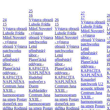
25
27
16
2
17
24
Výstava obrazů
26
1
Výstava obrazů
15
Luboše Frídla
15
V
Luboše Frídla
Výstava obrazů
Miloš Novotný
Výstava obrazů
L
Miloš Novotný
Luboše Frídla
- výstava
Luboše Frídla
M
- výstava
Miloš Novotný
obrazů
Výstava
Miloš Novotný
- 
obrazů
Výstava
- výstava
patchworku
- výstava
o
patchworku
obrazů
Výstava
Letní
obrazů
Výstava
p
Letní
patchworku
příměstský
patchworku
L
příměstský
Letní
tábor -
Letní
p
tábor -
příměstský
Planeťácká
příměstský
tá
Planeťácká
tábor -
oddysea -
tábor -
P
oddysea -
Planeťácká
KAPACITA
Planeťácká
o
KAPACITA
oddysea -
NAPLNĚNA
oddysea -
K
NAPLNĚNA
KAPACITA
Hudební
KAPACITA
N
Kouzelný
NAPLNĚNA
podvečer s
NAPLNĚNA
K
patchwork
U2
Centrum Jana
Duem
Centrum Jana
p
acoustic tribute
XXIII. -
KaMarádky
XXIII. -
A
Centrum Jana
harmonogram
Centrum Jana
harmonogram
fo
XXIII. -
na srpen
Postav
XXIII. -
na srpen
Postav
sl
harmonogram
domeček pro
harmonogram
domeček pro
C
na srpen
Postav
skřítka
Rodinná
na srpen
Postav
skřítka
Rodinná
XX