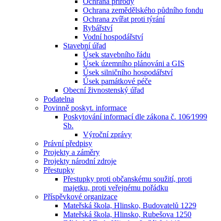
Ochrana přírody
Ochrana zemědělského půdního fondu
Ochrana zvířat proti týrání
Rybářství
Vodní hospodářství
Stavební úřad
Úsek stavebního řádu
Úsek územního plánováni a GIS
Úsek silničního hospodářství
Úsek památkové péče
Obecní živnostenský úřad
Podatelna
Povinně poskyt. informace
Poskytování informací dle zákona č. 106⁄1999
Sb.
Výroční zprávy
Právní předpisy
Projekty a záměry
Projekty národní zdroje
Přestupky
Přestupky proti občanskému soužití, proti
majetku, proti veřejnému pořádku
Příspěvkové organizace
Mateřská škola, Hlinsko, Budovatelů 1229
Mateřská škola, Hlinsko, Rubešova 1250