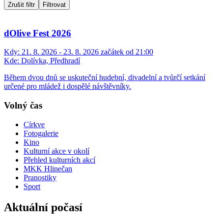
Zrušit filtr
Filtrovat
dOlive Fest 2026
Kdy:
21. 8. 2026 - 23. 8. 2026 začátek od 21:00
Kde:
Dolívka, Předhradí
Během dvou dnů se uskuteční hudební, divadelní a tvůrčí setkání
určené pro mládež i dospělé návštěvníky.
Volný čas
Církve
Fotogalerie
Kino
Kulturní akce v okolí
Přehled kulturních akcí
MKK Hlinečan
Pranostiky
Sport
Aktuální počasí