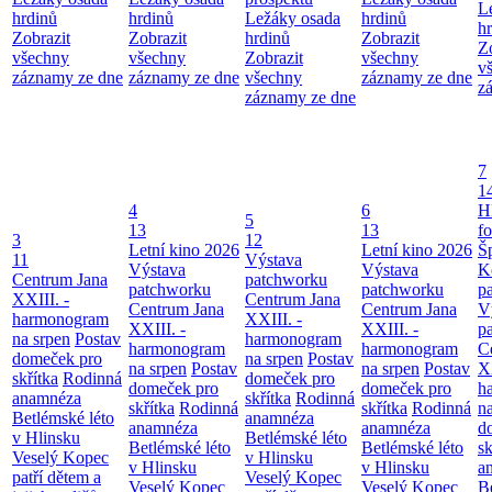
L
hrdinů
hrdinů
Ležáky osada
hrdinů
h
Zobrazit
Zobrazit
hrdinů
Zobrazit
Z
všechny
všechny
Zobrazit
všechny
v
záznamy ze dne
záznamy ze dne
všechny
záznamy ze dne
z
záznamy ze dne
7
1
4
6
H
5
13
13
f
3
12
Letní kino 2026
Letní kino 2026
Š
11
Výstava
Výstava
Výstava
K
Centrum Jana
patchworku
patchworku
patchworku
p
XXIII. -
Centrum Jana
Centrum Jana
Centrum Jana
V
harmonogram
XXIII. -
XXIII. -
XXIII. -
p
na srpen
Postav
harmonogram
harmonogram
harmonogram
C
domeček pro
na srpen
Postav
na srpen
Postav
na srpen
Postav
XX
skřítka
Rodinná
domeček pro
domeček pro
domeček pro
h
anamnéza
skřítka
Rodinná
skřítka
Rodinná
skřítka
Rodinná
n
Betlémské léto
anamnéza
anamnéza
anamnéza
d
v Hlinsku
Betlémské léto
Betlémské léto
Betlémské léto
sk
Veselý Kopec
v Hlinsku
v Hlinsku
v Hlinsku
a
patří dětem a
Veselý Kopec
Veselý Kopec
Veselý Kopec
B