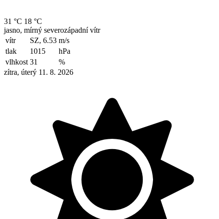
31 °C
18 °C
jasno, mírný severozápadní vítr
vítr
SZ, 6.53
m/s
tlak
1015
hPa
vlhkost
31
%
zítra, úterý 11. 8. 2026