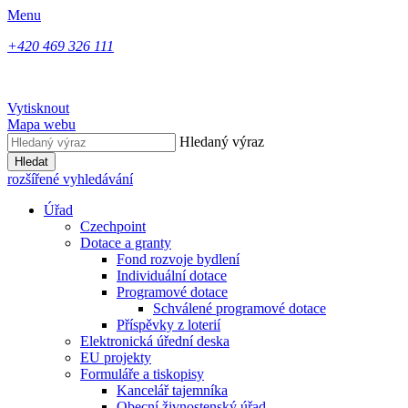
Menu
+420 469 326 111
Vytisknout
Mapa webu
Hledaný výraz
Hledat
rozšířené vyhledávání
Úřad
Czechpoint
Dotace a granty
Fond rozvoje bydlení
Individuální dotace
Programové dotace
Schválené programové dotace
Příspěvky z loterií
Elektronická úřední deska
EU projekty
Formuláře a tiskopisy
Kancelář tajemníka
Obecní živnostenský úřad