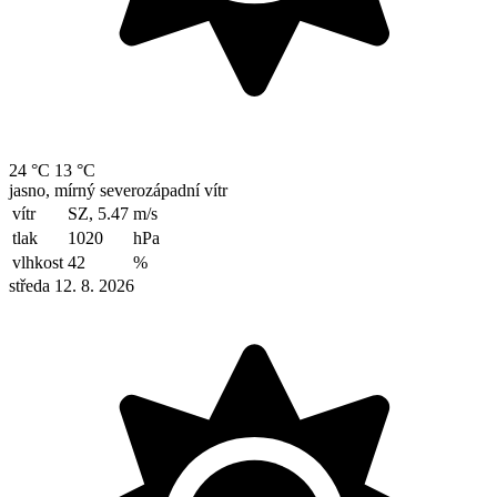
24 °C
13 °C
jasno, mírný severozápadní vítr
vítr
SZ, 5.47
m/s
tlak
1020
hPa
vlhkost
42
%
středa 12. 8. 2026