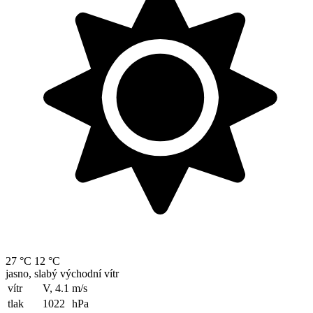
27 °C
12 °C
jasno, slabý východní vítr
vítr
V, 4.1
m/s
tlak
1022
hPa