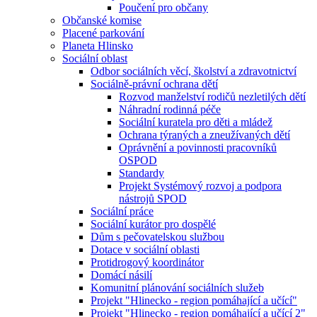
Poučení pro občany
Občanské komise
Placené parkování
Planeta Hlinsko
Sociální oblast
Odbor sociálních věcí, školství a zdravotnictví
Sociálně-právní ochrana dětí
Rozvod manželství rodičů nezletilých dětí
Náhradní rodinná péče
Sociální kuratela pro děti a mládež
Ochrana týraných a zneužívaných dětí
Oprávnění a povinnosti pracovníků
OSPOD
Standardy
Projekt Systémový rozvoj a podpora
nástrojů SPOD
Sociální práce
Sociální kurátor pro dospělé
Dům s pečovatelskou službou
Dotace v sociální oblasti
Protidrogový koordinátor
Domácí násilí
Komunitní plánování sociálních služeb
Projekt "Hlinecko - region pomáhající a učící"
Projekt "Hlinecko - region pomáhající a učící 2"