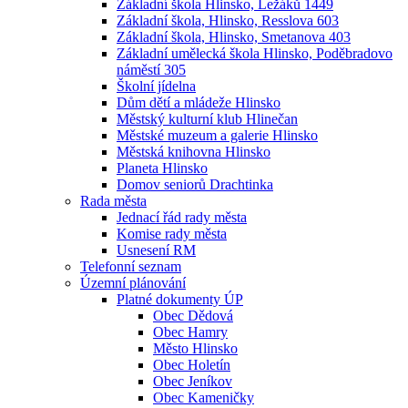
Základní škola Hlinsko, Ležáků 1449
Základní škola, Hlinsko, Resslova 603
Základní škola, Hlinsko, Smetanova 403
Základní umělecká škola Hlinsko, Poděbradovo
náměstí 305
Školní jídelna
Dům dětí a mládeže Hlinsko
Městský kulturní klub Hlinečan
Městské muzeum a galerie Hlinsko
Městská knihovna Hlinsko
Planeta Hlinsko
Domov seniorů Drachtinka
Rada města
Jednací řád rady města
Komise rady města
Usnesení RM
Telefonní seznam
Územní plánování
Platné dokumenty ÚP
Obec Dědová
Obec Hamry
Město Hlinsko
Obec Holetín
Obec Jeníkov
Obec Kameničky