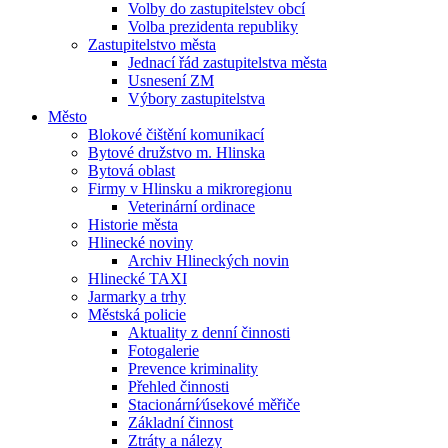
Volby do zastupitelstev obcí
Volba prezidenta republiky
Zastupitelstvo města
Jednací řád zastupitelstva města
Usnesení ZM
Výbory zastupitelstva
Město
Blokové čištění komunikací
Bytové družstvo m. Hlinska
Bytová oblast
Firmy v Hlinsku a mikroregionu
Veterinární ordinace
Historie města
Hlinecké noviny
Archiv Hlineckých novin
Hlinecké TAXI
Jarmarky a trhy
Městská policie
Aktuality z denní činnosti
Fotogalerie
Prevence kriminality
Přehled činnosti
Stacionární⁄úsekové měřiče
Základní činnost
Ztráty a nálezy