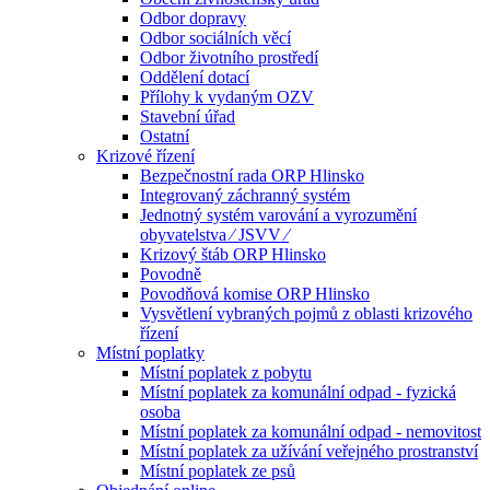
Odbor dopravy
Odbor sociálních věcí
Odbor životního prostředí
Oddělení dotací
Přílohy k vydaným OZV
Stavební úřad
Ostatní
Krizové řízení
Bezpečnostní rada ORP Hlinsko
Integrovaný záchranný systém
Jednotný systém varování a vyrozumění
obyvatelstva ⁄ JSVV ⁄
Krizový štáb ORP Hlinsko
Povodně
Povodňová komise ORP Hlinsko
Vysvětlení vybraných pojmů z oblasti krizového
řízení
Místní poplatky
Místní poplatek z pobytu
Místní poplatek za komunální odpad - fyzická
osoba
Místní poplatek za komunální odpad - nemovitost
Místní poplatek za užívání veřejného prostranství
Místní poplatek ze psů