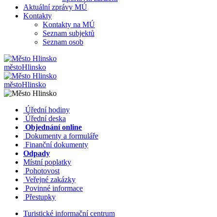
Aktuální zprávy MÚ
Kontakty
Kontakty na MÚ
Seznam subjektů
Seznam osob
město
Hlinsko
město
Hlinsko
​​
Úřední hodiny
​​
Úřední deska
​​
Objednání online
​​
Dokumenty a formuláře
Finanční dokumenty
Odpady
Místní poplatky
​​
Pohotovost
​​
Veřejné zakázky
​​
Povinné informace
​​
Přestupky
Turistické informační centrum