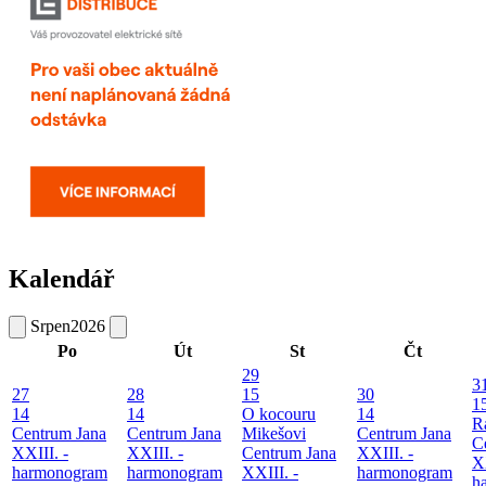
Kalendář
Srpen
2026
Po
Út
St
Čt
29
3
27
28
15
30
1
14
14
O kocouru
14
R
Centrum Jana
Centrum Jana
Mikešovi
Centrum Jana
C
XXIII. -
XXIII. -
Centrum Jana
XXIII. -
XX
harmonogram
harmonogram
XXIII. -
harmonogram
h