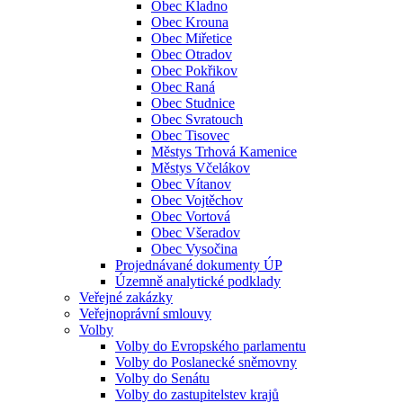
Obec Kladno
Obec Krouna
Obec Miřetice
Obec Otradov
Obec Pokřikov
Obec Raná
Obec Studnice
Obec Svratouch
Obec Tisovec
Městys Trhová Kamenice
Městys Včelákov
Obec Vítanov
Obec Vojtěchov
Obec Vortová
Obec Všeradov
Obec Vysočina
Projednávané dokumenty ÚP
Územně analytické podklady
Veřejné zakázky
Veřejnoprávní smlouvy
Volby
Volby do Evropského parlamentu
Volby do Poslanecké sněmovny
Volby do Senátu
Volby do zastupitelstev krajů