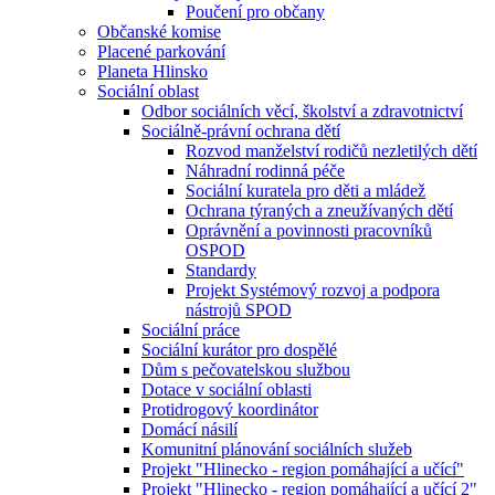
Poučení pro občany
Občanské komise
Placené parkování
Planeta Hlinsko
Sociální oblast
Odbor sociálních věcí, školství a zdravotnictví
Sociálně-právní ochrana dětí
Rozvod manželství rodičů nezletilých dětí
Náhradní rodinná péče
Sociální kuratela pro děti a mládež
Ochrana týraných a zneužívaných dětí
Oprávnění a povinnosti pracovníků
OSPOD
Standardy
Projekt Systémový rozvoj a podpora
nástrojů SPOD
Sociální práce
Sociální kurátor pro dospělé
Dům s pečovatelskou službou
Dotace v sociální oblasti
Protidrogový koordinátor
Domácí násilí
Komunitní plánování sociálních služeb
Projekt "Hlinecko - region pomáhající a učící"
Projekt "Hlinecko - region pomáhající a učící 2"