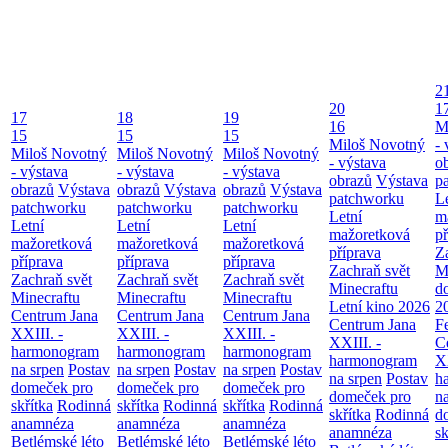
2
20
1
17
18
19
16
M
15
15
15
Miloš Novotný
- 
Miloš Novotný
Miloš Novotný
Miloš Novotný
- výstava
o
- výstava
- výstava
- výstava
obrazů
Výstava
p
obrazů
Výstava
obrazů
Výstava
obrazů
Výstava
patchworku
L
patchworku
patchworku
patchworku
Letní
m
Letní
Letní
Letní
mažoretková
př
mažoretková
mažoretková
mažoretková
příprava
Z
příprava
příprava
příprava
Zachraň svět
M
Zachraň svět
Zachraň svět
Zachraň svět
Minecraftu
d
Minecraftu
Minecraftu
Minecraftu
Letní kino 2026
2
Centrum Jana
Centrum Jana
Centrum Jana
Centrum Jana
F
XXIII. -
XXIII. -
XXIII. -
XXIII. -
C
harmonogram
harmonogram
harmonogram
harmonogram
XX
na srpen
Postav
na srpen
Postav
na srpen
Postav
na srpen
Postav
h
domeček pro
domeček pro
domeček pro
domeček pro
n
skřítka
Rodinná
skřítka
Rodinná
skřítka
Rodinná
skřítka
Rodinná
d
anamnéza
anamnéza
anamnéza
anamnéza
sk
Betlémské léto
Betlémské léto
Betlémské léto