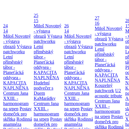
25
27
15
2
16
24
Miloš Novotný
26
1
Miloš Novotný
14
- výstava
14
M
- výstava
Miloš Novotný
obrazů
Výstava
Miloš Novotný
- 
obrazů
Výstava
- výstava
patchworku
- výstava
o
patchworku
obrazů
Výstava
Letní
obrazů
Výstava
p
Letní
patchworku
příměstský
patchworku
L
příměstský
Letní
tábor -
Letní
p
tábor -
příměstský
Planeťácká
příměstský
tá
Planeťácká
tábor -
oddysea -
tábor -
P
oddysea -
Planeťácká
KAPACITA
Planeťácká
o
KAPACITA
oddysea -
NAPLNĚNA
oddysea -
K
NAPLNĚNA
KAPACITA
Hudební
KAPACITA
N
Kouzelný
NAPLNĚNA
podvečer s
NAPLNĚNA
K
patchwork
U2
Centrum Jana
Duem
Centrum Jana
p
acoustic tribute
XXIII. -
KaMarádky
XXIII. -
A
Centrum Jana
harmonogram
Centrum Jana
harmonogram
fo
XXIII. -
na srpen
Postav
XXIII. -
na srpen
Postav
sl
harmonogram
domeček pro
harmonogram
domeček pro
C
na srpen
Postav
skřítka
Rodinná
na srpen
Postav
skřítka
Rodinná
XX
domeček pro
anamnéza
domeček pro
anamnéza
h
skřítka
Rodinná