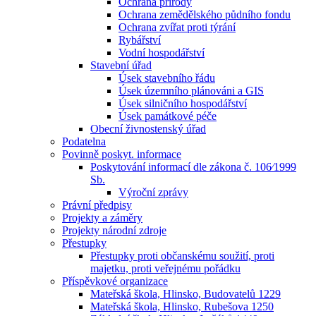
Ochrana přírody
Ochrana zemědělského půdního fondu
Ochrana zvířat proti týrání
Rybářství
Vodní hospodářství
Stavební úřad
Úsek stavebního řádu
Úsek územního plánováni a GIS
Úsek silničního hospodářství
Úsek památkové péče
Obecní živnostenský úřad
Podatelna
Povinně poskyt. informace
Poskytování informací dle zákona č. 106⁄1999
Sb.
Výroční zprávy
Právní předpisy
Projekty a záměry
Projekty národní zdroje
Přestupky
Přestupky proti občanskému soužití, proti
majetku, proti veřejnému pořádku
Příspěvkové organizace
Mateřská škola, Hlinsko, Budovatelů 1229
Mateřská škola, Hlinsko, Rubešova 1250