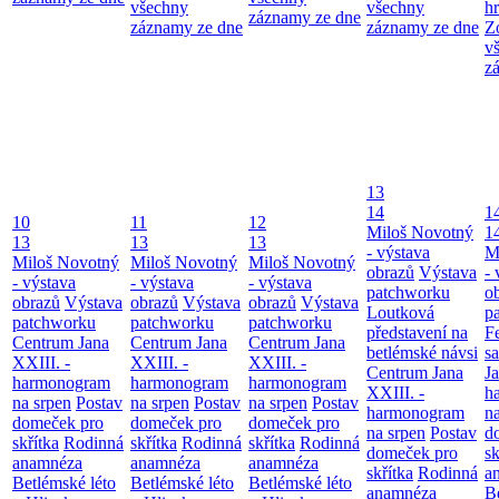
všechny
všechny
h
záznamy ze dne
záznamy ze dne
záznamy ze dne
Z
v
z
13
14
1
10
11
12
Miloš Novotný
1
13
13
13
- výstava
M
Miloš Novotný
Miloš Novotný
Miloš Novotný
obrazů
Výstava
- 
- výstava
- výstava
- výstava
patchworku
o
obrazů
Výstava
obrazů
Výstava
obrazů
Výstava
Loutková
p
patchworku
patchworku
patchworku
představení na
F
Centrum Jana
Centrum Jana
Centrum Jana
betlémské návsi
s
XXIII. -
XXIII. -
XXIII. -
Centrum Jana
Ja
harmonogram
harmonogram
harmonogram
XXIII. -
h
na srpen
Postav
na srpen
Postav
na srpen
Postav
harmonogram
n
domeček pro
domeček pro
domeček pro
na srpen
Postav
d
skřítka
Rodinná
skřítka
Rodinná
skřítka
Rodinná
domeček pro
sk
anamnéza
anamnéza
anamnéza
skřítka
Rodinná
a
Betlémské léto
Betlémské léto
Betlémské léto
anamnéza
B