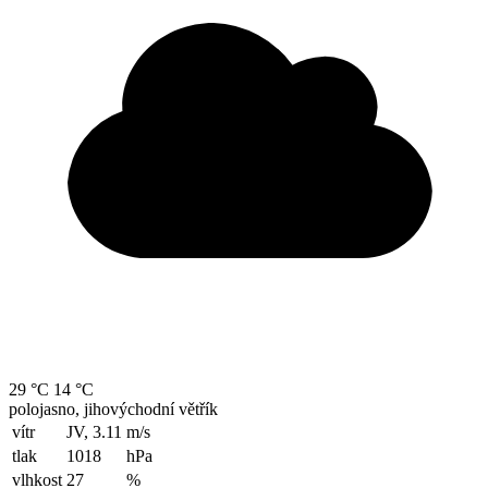
29 °C
14 °C
polojasno, jihovýchodní větřík
vítr
JV, 3.11
m/s
tlak
1018
hPa
vlhkost
27
%