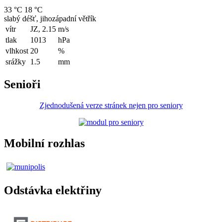
33 °C
18 °C
slabý déšť, jihozápadní větřík
vítr
JZ, 2.15
m/s
tlak
1013
hPa
vlhkost
20
%
srážky
1.5
mm
Senioři
Zjednodušená verze stránek nejen pro seniory
Mobilní rozhlas
Odstávka elektřiny