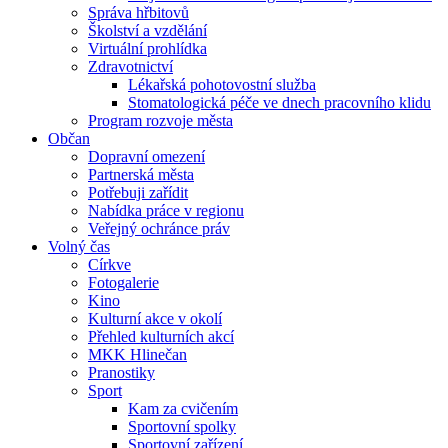
Správa hřbitovů
Školství a vzdělání
Virtuální prohlídka
Zdravotnictví
Lékařská pohotovostní služba
Stomatologická péče ve dnech pracovního klidu
Program rozvoje města
Občan
Dopravní omezení
Partnerská města
Potřebuji zařídit
Nabídka práce v regionu
Veřejný ochránce práv
Volný čas
Církve
Fotogalerie
Kino
Kulturní akce v okolí
Přehled kulturních akcí
MKK Hlinečan
Pranostiky
Sport
Kam za cvičením
Sportovní spolky
Sportovní zařízení