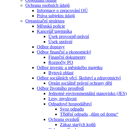
Objednání online
Ochrana osobních údajů
Informace o zpracování OÚ
Práva subjektu údajů
Organizační struktura
Městská policie
Kancelář tajemníka
Úsek provozně-právní
Úsek správní
Odbor dopravy
Odbor finanční a ekonomický
Finanční dokumenty
Rozpočty PO
Odbor investic a městského majetku
Bytová oblast
Odbor sociálních věcí, školství a zdravotnictví
Orgán sociálně právní ochrany dětí
Odbor životního prostředí
Jednotné environmentální stanovisko (JES)
Lesy, myslivost
Odpadové hospodářství
Svoz odpadu
Třídění odpadu „dům od domu“
Ochrana ovzduší
Zákaz starých kotlů