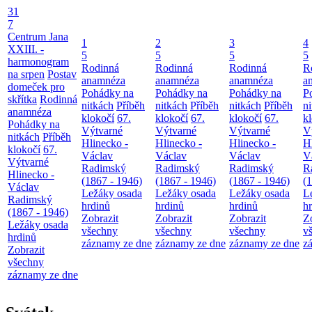
31
7
Centrum Jana
1
2
3
4
XXIII. -
5
5
5
5
harmonogram
Rodinná
Rodinná
Rodinná
R
na srpen
Postav
anamnéza
anamnéza
anamnéza
a
domeček pro
Pohádky na
Pohádky na
Pohádky na
P
skřítka
Rodinná
nitkách
Příběh
nitkách
Příběh
nitkách
Příběh
n
anamnéza
klokočí
67.
klokočí
67.
klokočí
67.
k
Pohádky na
Výtvarné
Výtvarné
Výtvarné
V
nitkách
Příběh
Hlinecko -
Hlinecko -
Hlinecko -
H
klokočí
67.
Václav
Václav
Václav
V
Výtvarné
Radimský
Radimský
Radimský
R
Hlinecko -
(1867 - 1946)
(1867 - 1946)
(1867 - 1946)
(
Václav
Ležáky osada
Ležáky osada
Ležáky osada
L
Radimský
hrdinů
hrdinů
hrdinů
h
(1867 - 1946)
Zobrazit
Zobrazit
Zobrazit
Z
Ležáky osada
všechny
všechny
všechny
v
hrdinů
záznamy ze dne
záznamy ze dne
záznamy ze dne
z
Zobrazit
všechny
záznamy ze dne