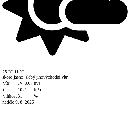
25 °C
11 °C
skoro jasno, slabý jihovýchodní vítr
vítr
JV, 3.67
m/s
tlak
1021
hPa
vlhkost
31
%
neděle 9. 8. 2026