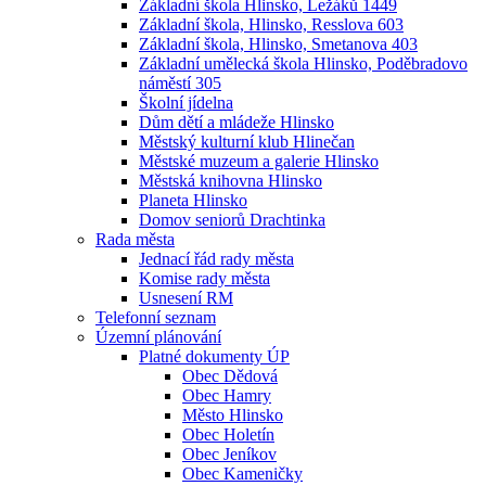
Základní škola Hlinsko, Ležáků 1449
Základní škola, Hlinsko, Resslova 603
Základní škola, Hlinsko, Smetanova 403
Základní umělecká škola Hlinsko, Poděbradovo
náměstí 305
Školní jídelna
Dům dětí a mládeže Hlinsko
Městský kulturní klub Hlinečan
Městské muzeum a galerie Hlinsko
Městská knihovna Hlinsko
Planeta Hlinsko
Domov seniorů Drachtinka
Rada města
Jednací řád rady města
Komise rady města
Usnesení RM
Telefonní seznam
Územní plánování
Platné dokumenty ÚP
Obec Dědová
Obec Hamry
Město Hlinsko
Obec Holetín
Obec Jeníkov
Obec Kameničky