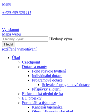
Menu
+420 469 326 111
Vytisknout
Mapa webu
Hledaný výraz
Hledat
rozšířené vyhledávání
Úřad
Czechpoint
Dotace a granty
Fond rozvoje bydlení
Individuální dotace
Programové dotace
Schválené programové dotace
Příspěvky z loterií
Elektronická úřední deska
EU projekty
Formuláře a tiskopisy
Kancelář tajemníka
Obecní živnostenský úřad