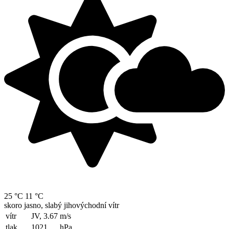
25 °C
11 °C
skoro jasno, slabý jihovýchodní vítr
vítr
JV, 3.67
m/s
tlak
1021
hPa