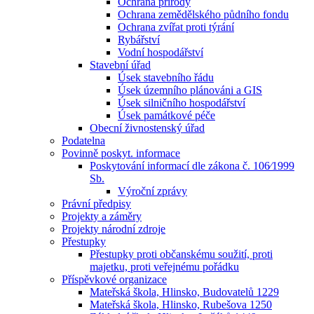
Ochrana přírody
Ochrana zemědělského půdního fondu
Ochrana zvířat proti týrání
Rybářství
Vodní hospodářství
Stavební úřad
Úsek stavebního řádu
Úsek územního plánováni a GIS
Úsek silničního hospodářství
Úsek památkové péče
Obecní živnostenský úřad
Podatelna
Povinně poskyt. informace
Poskytování informací dle zákona č. 106⁄1999
Sb.
Výroční zprávy
Právní předpisy
Projekty a záměry
Projekty národní zdroje
Přestupky
Přestupky proti občanskému soužití, proti
majetku, proti veřejnému pořádku
Příspěvkové organizace
Mateřská škola, Hlinsko, Budovatelů 1229
Mateřská škola, Hlinsko, Rubešova 1250