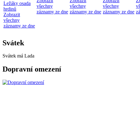
Zobrazit
Zobrazit
Zobrazit
Z
Ležáky osada
všechny
všechny
všechny
v
hrdinů
záznamy ze dne
záznamy ze dne
záznamy ze dne
z
Zobrazit
všechny
záznamy ze dne
Svátek
Svátek má
Lada
Dopravní omezení