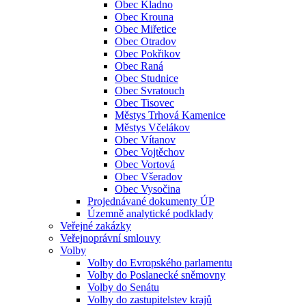
Obec Kladno
Obec Krouna
Obec Miřetice
Obec Otradov
Obec Pokřikov
Obec Raná
Obec Studnice
Obec Svratouch
Obec Tisovec
Městys Trhová Kamenice
Městys Včelákov
Obec Vítanov
Obec Vojtěchov
Obec Vortová
Obec Všeradov
Obec Vysočina
Projednávané dokumenty ÚP
Územně analytické podklady
Veřejné zakázky
Veřejnoprávní smlouvy
Volby
Volby do Evropského parlamentu
Volby do Poslanecké sněmovny
Volby do Senátu
Volby do zastupitelstev krajů