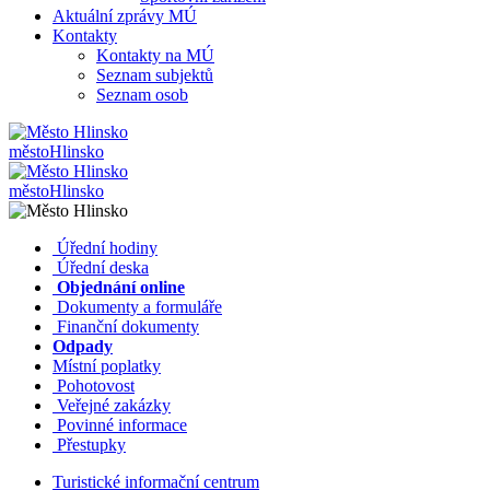
Aktuální zprávy MÚ
Kontakty
Kontakty na MÚ
Seznam subjektů
Seznam osob
město
Hlinsko
město
Hlinsko
​​
Úřední hodiny
​​
Úřední deska
​​
Objednání online
​​
Dokumenty a formuláře
Finanční dokumenty
Odpady
Místní poplatky
​​
Pohotovost
​​
Veřejné zakázky
​​
Povinné informace
​​
Přestupky
Turistické informační centrum