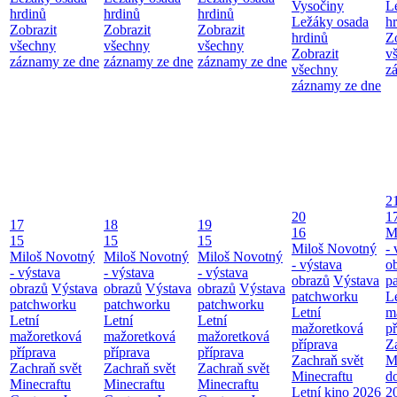
Vysočiny
L
hrdinů
hrdinů
hrdinů
Ležáky osada
h
Zobrazit
Zobrazit
Zobrazit
hrdinů
Z
všechny
všechny
všechny
Zobrazit
v
záznamy ze dne
záznamy ze dne
záznamy ze dne
všechny
z
záznamy ze dne
2
20
1
17
18
19
16
M
15
15
15
Miloš Novotný
- 
Miloš Novotný
Miloš Novotný
Miloš Novotný
- výstava
o
- výstava
- výstava
- výstava
obrazů
Výstava
p
obrazů
Výstava
obrazů
Výstava
obrazů
Výstava
patchworku
L
patchworku
patchworku
patchworku
Letní
m
Letní
Letní
Letní
mažoretková
př
mažoretková
mažoretková
mažoretková
příprava
Z
příprava
příprava
příprava
Zachraň svět
M
Zachraň svět
Zachraň svět
Zachraň svět
Minecraftu
d
Minecraftu
Minecraftu
Minecraftu
Letní kino 2026
2