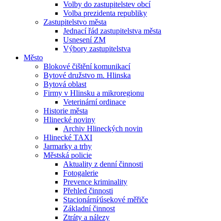
Volby do zastupitelstev obcí
Volba prezidenta republiky
Zastupitelstvo města
Jednací řád zastupitelstva města
Usnesení ZM
Výbory zastupitelstva
Město
Blokové čištění komunikací
Bytové družstvo m. Hlinska
Bytová oblast
Firmy v Hlinsku a mikroregionu
Veterinární ordinace
Historie města
Hlinecké noviny
Archiv Hlineckých novin
Hlinecké TAXI
Jarmarky a trhy
Městská policie
Aktuality z denní činnosti
Fotogalerie
Prevence kriminality
Přehled činnosti
Stacionární⁄úsekové měřiče
Základní činnost
Ztráty a nálezy