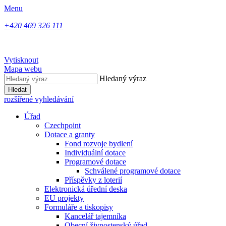
Menu
+420 469 326 111
Vytisknout
Mapa webu
Hledaný výraz
Hledat
rozšířené vyhledávání
Úřad
Czechpoint
Dotace a granty
Fond rozvoje bydlení
Individuální dotace
Programové dotace
Schválené programové dotace
Příspěvky z loterií
Elektronická úřední deska
EU projekty
Formuláře a tiskopisy
Kancelář tajemníka
Obecní živnostenský úřad