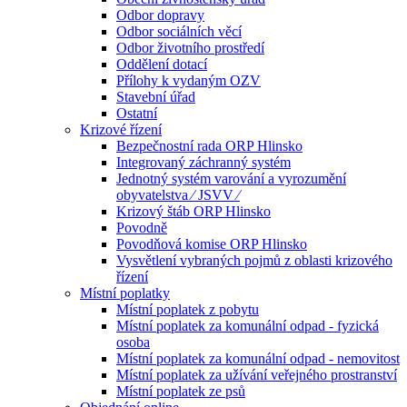
Odbor dopravy
Odbor sociálních věcí
Odbor životního prostředí
Oddělení dotací
Přílohy k vydaným OZV
Stavební úřad
Ostatní
Krizové řízení
Bezpečnostní rada ORP Hlinsko
Integrovaný záchranný systém
Jednotný systém varování a vyrozumění
obyvatelstva ⁄ JSVV ⁄
Krizový štáb ORP Hlinsko
Povodně
Povodňová komise ORP Hlinsko
Vysvětlení vybraných pojmů z oblasti krizového
řízení
Místní poplatky
Místní poplatek z pobytu
Místní poplatek za komunální odpad - fyzická
osoba
Místní poplatek za komunální odpad - nemovitost
Místní poplatek za užívání veřejného prostranství
Místní poplatek ze psů