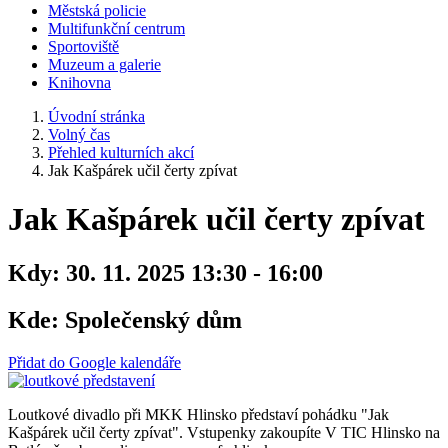
Městská policie
Multifunkční centrum
Sportoviště
Muzeum a galerie
Knihovna
Úvodní stránka
Volný čas
Přehled kulturních akcí
Jak Kašpárek učil čerty zpívat
Jak Kašpárek učil čerty zpívat
Kdy:
30. 11. 2025 13:30 - 16:00
Kde:
Společenský dům
Přidat do Google kalendáře
Loutkové divadlo při MKK Hlinsko představí pohádku "Jak
Kašpárek učil čerty zpívat". Vstupenky zakoupíte V TIC Hlinsko na