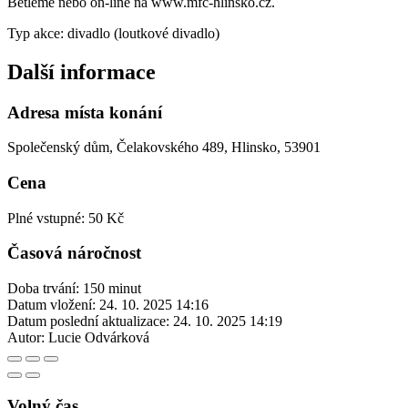
Betlémě nebo on-line na www.mfc-hlinsko.cz.
Typ akce: divadlo (loutkové divadlo)
Další informace
Adresa místa konání
Společenský dům, Čelakovského 489, Hlinsko, 53901
Cena
Plné vstupné: 50 Kč
Časová náročnost
Doba trvání: 150 minut
Datum vložení:
24. 10. 2025 14:16
Datum poslední aktualizace:
24. 10. 2025 14:19
Autor:
Lucie Odvárková
Volný čas