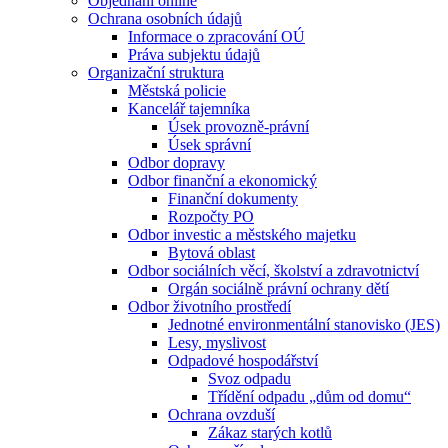
Objednání online
Ochrana osobních údajů
Informace o zpracování OÚ
Práva subjektu údajů
Organizační struktura
Městská policie
Kancelář tajemníka
Úsek provozně-právní
Úsek správní
Odbor dopravy
Odbor finanční a ekonomický
Finanční dokumenty
Rozpočty PO
Odbor investic a městského majetku
Bytová oblast
Odbor sociálních věcí, školství a zdravotnictví
Orgán sociálně právní ochrany dětí
Odbor životního prostředí
Jednotné environmentální stanovisko (JES)
Lesy, myslivost
Odpadové hospodářství
Svoz odpadu
Třídění odpadu „dům od domu“
Ochrana ovzduší
Zákaz starých kotlů