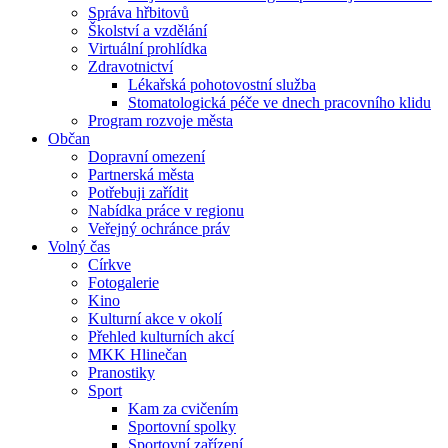
Správa hřbitovů
Školství a vzdělání
Virtuální prohlídka
Zdravotnictví
Lékařská pohotovostní služba
Stomatologická péče ve dnech pracovního klidu
Program rozvoje města
Občan
Dopravní omezení
Partnerská města
Potřebuji zařídit
Nabídka práce v regionu
Veřejný ochránce práv
Volný čas
Církve
Fotogalerie
Kino
Kulturní akce v okolí
Přehled kulturních akcí
MKK Hlinečan
Pranostiky
Sport
Kam za cvičením
Sportovní spolky
Sportovní zařízení