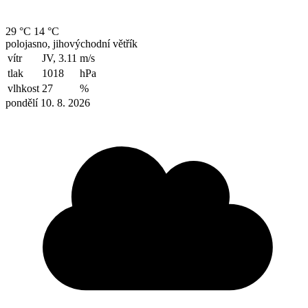
29 °C
14 °C
polojasno, jihovýchodní větřík
vítr
JV, 3.11
m/s
tlak
1018
hPa
vlhkost
27
%
pondělí 10. 8. 2026