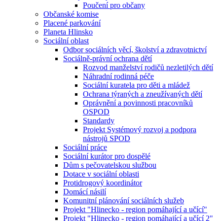
Poučení pro občany
Občanské komise
Placené parkování
Planeta Hlinsko
Sociální oblast
Odbor sociálních věcí, školství a zdravotnictví
Sociálně-právní ochrana dětí
Rozvod manželství rodičů nezletilých dětí
Náhradní rodinná péče
Sociální kuratela pro děti a mládež
Ochrana týraných a zneužívaných dětí
Oprávnění a povinnosti pracovníků
OSPOD
Standardy
Projekt Systémový rozvoj a podpora
nástrojů SPOD
Sociální práce
Sociální kurátor pro dospělé
Dům s pečovatelskou službou
Dotace v sociální oblasti
Protidrogový koordinátor
Domácí násilí
Komunitní plánování sociálních služeb
Projekt "Hlinecko - region pomáhající a učící"
Projekt "Hlinecko - region pomáhající a učící 2"