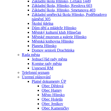
Základní škola Hlinsko, Ležáků 1449
Základní škola, Hlinsko, Resslova 603
Základní škola, Hlinsko, Smetanova 403
Základní umělecká škola Hlinsko, Poděbradovo
náměstí 305
Školní jídelna
Dům dětí a mládeže Hlinsko
Městský kulturní klub Hlinečan
Městské muzeum a galerie Hlinsko
Městská knihovna Hlinsko
Planeta Hlinsko
Domov seniorů Drachtinka
Rada města
Jednací řád rady města
Komise rady města
Usnesení RM
Telefonní seznam
Územní plánování
Platné dokumenty ÚP
Obec Dědová
Obec Hamry
Město Hlinsko
Obec Holetín
Obec Jeníkov
Obec Kameničky