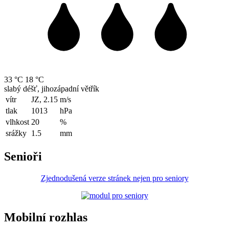
33 °C
18 °C
slabý déšť, jihozápadní větřík
vítr
JZ, 2.15
m/s
tlak
1013
hPa
vlhkost
20
%
srážky
1.5
mm
Senioři
Zjednodušená verze stránek nejen pro seniory
Mobilní rozhlas