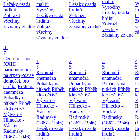
maliřů
Ležáky osada
maliřů
Ležáky osada
V
Vysočiny
hrdinů
Vysočiny
hrdinů
L
Ležáky osada
Zobrazit
Ležáky osada
Zobrazit
h
hrdinů
všechny
hrdinů
všechny
Z
Zobrazit
záznamy ze dne
Zobrazit
záznamy ze dne
v
všechny
všechny
z
záznamy ze dne
záznamy ze dne
31
7
Centrum Jana
1
2
3
4
XXIII. -
5
5
5
5
harmonogram
Rodinná
Rodinná
Rodinná
R
na srpen
Postav
anamnéza
anamnéza
anamnéza
a
domeček pro
Pohádky na
Pohádky na
Pohádky na
P
skřítka
Rodinná
nitkách
Příběh
nitkách
Příběh
nitkách
Příběh
n
anamnéza
klokočí
67.
klokočí
67.
klokočí
67.
k
Pohádky na
Výtvarné
Výtvarné
Výtvarné
V
nitkách
Příběh
Hlinecko -
Hlinecko -
Hlinecko -
H
klokočí
67.
Václav
Václav
Václav
V
Výtvarné
Radimský
Radimský
Radimský
R
Hlinecko -
(1867 - 1946)
(1867 - 1946)
(1867 - 1946)
(
Václav
Ležáky osada
Ležáky osada
Ležáky osada
L
Radimský
hrdinů
hrdinů
hrdinů
h
(1867 - 1946)