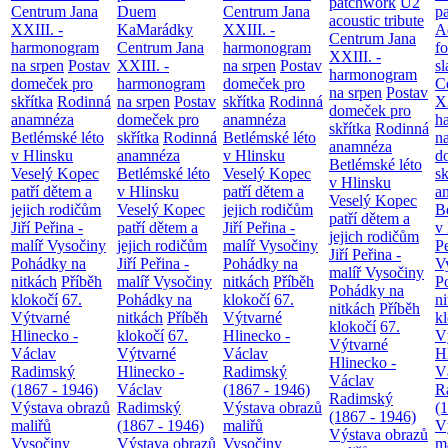
patchwork
U2
Centrum Jana
Duem
Centrum Jana
p
acoustic tribute
XXIII. -
KaMarádky
XXIII. -
A
Centrum Jana
harmonogram
Centrum Jana
harmonogram
fo
XXIII. -
na srpen
Postav
XXIII. -
na srpen
Postav
sl
harmonogram
domeček pro
harmonogram
domeček pro
C
na srpen
Postav
skřítka
Rodinná
na srpen
Postav
skřítka
Rodinná
XX
domeček pro
anamnéza
domeček pro
anamnéza
h
skřítka
Rodinná
Betlémské léto
skřítka
Rodinná
Betlémské léto
n
anamnéza
v Hlinsku
anamnéza
v Hlinsku
d
Betlémské léto
Veselý Kopec
Betlémské léto
Veselý Kopec
sk
v Hlinsku
patří dětem a
v Hlinsku
patří dětem a
a
Veselý Kopec
jejich rodičům
Veselý Kopec
jejich rodičům
B
patří dětem a
Jiří Peřina -
patří dětem a
Jiří Peřina -
v
jejich rodičům
malíř Vysočiny
jejich rodičům
malíř Vysočiny
Pe
Jiří Peřina -
Pohádky na
Jiří Peřina -
Pohádky na
V
malíř Vysočiny
nitkách
Příběh
malíř Vysočiny
nitkách
Příběh
P
Pohádky na
klokočí
67.
Pohádky na
klokočí
67.
n
nitkách
Příběh
Výtvarné
nitkách
Příběh
Výtvarné
k
klokočí
67.
Hlinecko -
klokočí
67.
Hlinecko -
V
Výtvarné
Václav
Výtvarné
Václav
H
Hlinecko -
Radimský
Hlinecko -
Radimský
V
Václav
(1867 - 1946)
Václav
(1867 - 1946)
R
Radimský
Výstava obrazů
Radimský
Výstava obrazů
(
(1867 - 1946)
maliřů
(1867 - 1946)
maliřů
V
Výstava obrazů
Vysočiny
Výstava obrazů
Vysočiny
m