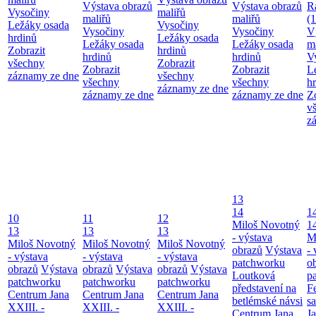
Výstava obrazů
Výstava obrazů
R
Vysočiny
maliřů
maliřů
maliřů
(
Ležáky osada
Vysočiny
Vysočiny
Vysočiny
V
hrdinů
Ležáky osada
Ležáky osada
Ležáky osada
m
Zobrazit
hrdinů
hrdinů
hrdinů
V
všechny
Zobrazit
Zobrazit
Zobrazit
L
záznamy ze dne
všechny
všechny
všechny
h
záznamy ze dne
záznamy ze dne
záznamy ze dne
Z
v
z
13
14
1
10
11
12
Miloš Novotný
1
13
13
13
- výstava
M
Miloš Novotný
Miloš Novotný
Miloš Novotný
obrazů
Výstava
- 
- výstava
- výstava
- výstava
patchworku
o
obrazů
Výstava
obrazů
Výstava
obrazů
Výstava
Loutková
p
patchworku
patchworku
patchworku
představení na
F
Centrum Jana
Centrum Jana
Centrum Jana
betlémské návsi
s
XXIII. -
XXIII. -
XXIII. -
Centrum Jana
Ja