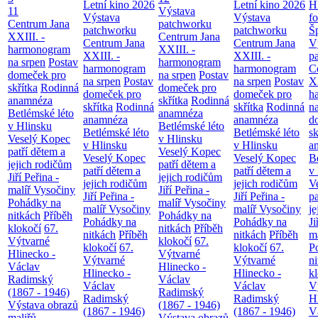
Letní kino 2026
Letní kino 2026
H
11
Výstava
Výstava
Výstava
f
Centrum Jana
patchworku
patchworku
patchworku
Š
XXIII. -
Centrum Jana
Centrum Jana
Centrum Jana
V
harmonogram
XXIII. -
XXIII. -
XXIII. -
p
na srpen
Postav
harmonogram
harmonogram
harmonogram
C
domeček pro
na srpen
Postav
na srpen
Postav
na srpen
Postav
XX
skřítka
Rodinná
domeček pro
domeček pro
domeček pro
h
anamnéza
skřítka
Rodinná
skřítka
Rodinná
skřítka
Rodinná
n
Betlémské léto
anamnéza
anamnéza
anamnéza
d
v Hlinsku
Betlémské léto
Betlémské léto
Betlémské léto
sk
Veselý Kopec
v Hlinsku
v Hlinsku
v Hlinsku
a
patří dětem a
Veselý Kopec
Veselý Kopec
Veselý Kopec
B
jejich rodičům
patří dětem a
patří dětem a
patří dětem a
v
Jiří Peřina -
jejich rodičům
jejich rodičům
jejich rodičům
V
malíř Vysočiny
Jiří Peřina -
Jiří Peřina -
Jiří Peřina -
pa
Pohádky na
malíř Vysočiny
malíř Vysočiny
malíř Vysočiny
je
nitkách
Příběh
Pohádky na
Pohádky na
Pohádky na
Ji
klokočí
67.
nitkách
Příběh
nitkách
Příběh
nitkách
Příběh
m
Výtvarné
klokočí
67.
klokočí
67.
klokočí
67.
P
Hlinecko -
Výtvarné
Výtvarné
Výtvarné
n
Václav
Hlinecko -
Hlinecko -
Hlinecko -
k
Radimský
Václav
Václav
Václav
V
(1867 - 1946)
Radimský
Radimský
Radimský
H
Výstava obrazů
(1867 - 1946)
(1867 - 1946)
(1867 - 1946)
V
maliřů
Výstava obrazů