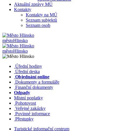
Aktuální zprávy MÚ
Kontakty
Kontakty na MÚ
Seznam subjektů
Seznam osob
město
Hlinsko
město
Hlinsko
​​
Úřední hodiny
​​
Úřední deska
​​
Objednání online
​​
Dokumenty a formuláře
Finanční dokumenty
Odpady
Místní poplatky
​​
Pohotovost
​​
Veřejné zakázky
​​
Povinné informace
​​
Přestupky
Turistické informační centrum