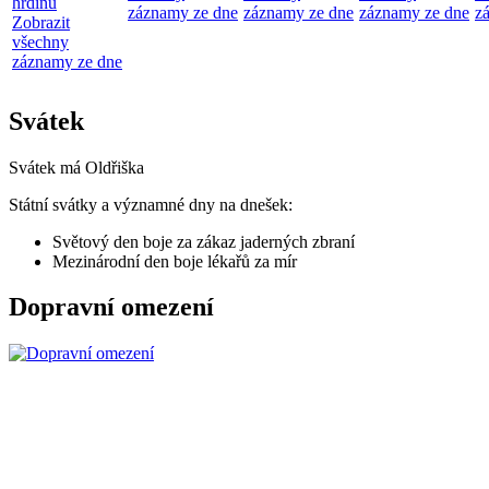
hrdinů
záznamy ze dne
záznamy ze dne
záznamy ze dne
z
Zobrazit
všechny
záznamy ze dne
Svátek
Svátek má
Oldřiška
Státní svátky a významné dny na dnešek:
Světový den boje za zákaz jaderných zbraní
Mezinárodní den boje lékařů za mír
Dopravní omezení