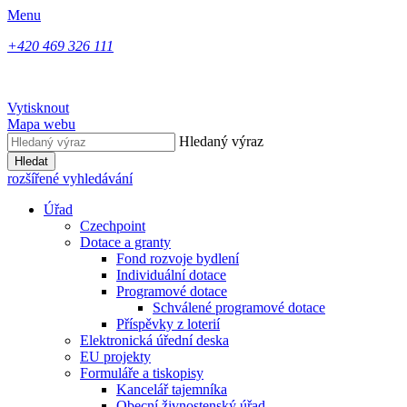
Menu
+420 469 326 111
Vytisknout
Mapa webu
Hledaný výraz
Hledat
rozšířené vyhledávání
Úřad
Czechpoint
Dotace a granty
Fond rozvoje bydlení
Individuální dotace
Programové dotace
Schválené programové dotace
Příspěvky z loterií
Elektronická úřední deska
EU projekty
Formuláře a tiskopisy
Kancelář tajemníka
Obecní živnostenský úřad