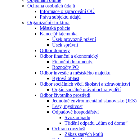
Objednání online
Ochrana osobních údajů
Informace o zpracování OÚ
Práva subjektu údajů
Organizační struktura
Městská policie
Kancelář tajemníka
Úsek provozně-právní
Úsek správní
Odbor dopravy
Odbor finanční a ekonomický
Finanční dokumenty
Rozpočty PO
Odbor investic a městského majetku
Bytová oblast
Odbor sociálních věcí, školství a zdravotnictví
Orgán sociálně právní ochrany dětí
Odbor životního prostředí
Jednotné environmentální stanovisko (JES)
Lesy, myslivost
Odpadové hospodářství
Svoz odpadu
Třídění odpadu „dům od domu“
Ochrana ovzduší
Zákaz starých kotlů