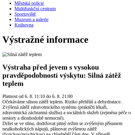
Městská policie
Multifunkční centrum
Sportoviště
Muzeum a galerie
Knihovna
Výstražné informace
Výstraha před jevem s vysokou
pravděpodobností výskytu: Silná zátěž
teplem
Platnost od 6. 8. 11:10 do 6. 8. 21:00
Očekáváme silnou zátěž teplem. Riziko přehřátí a dehydratace.
Zvýšená zátěž zdravotnického systému (praktičtí lékaři,
zdravotnická záchranná služba) a sociálních služeb (zejména péče o
seniory a dlouhodobě nemocné).
Držet se ve stínu, dodržovat pitný režim se zvýšeným přísunem
nealkoholických nápojů, plánovat zvýšenou zátěž
(fyzickou/psychickou) na chladnější části dne. V případě