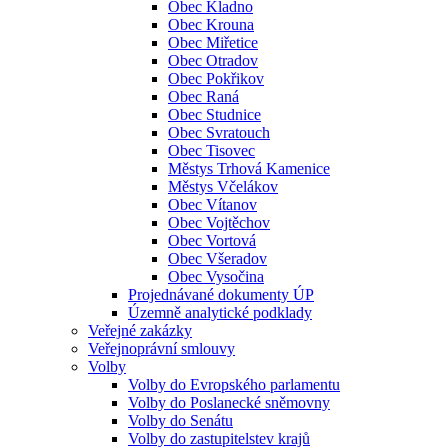
Obec Kladno
Obec Krouna
Obec Miřetice
Obec Otradov
Obec Pokřikov
Obec Raná
Obec Studnice
Obec Svratouch
Obec Tisovec
Městys Trhová Kamenice
Městys Včelákov
Obec Vítanov
Obec Vojtěchov
Obec Vortová
Obec Všeradov
Obec Vysočina
Projednávané dokumenty ÚP
Územně analytické podklady
Veřejné zakázky
Veřejnoprávní smlouvy
Volby
Volby do Evropského parlamentu
Volby do Poslanecké sněmovny
Volby do Senátu
Volby do zastupitelstev krajů