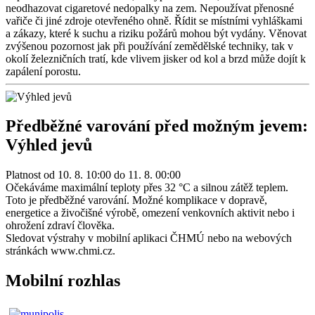
neodhazovat cigaretové nedopalky na zem. Nepoužívat přenosné
vařiče či jiné zdroje otevřeného ohně. Řídit se místními vyhláškami
a zákazy, které k suchu a riziku požárů mohou být vydány. Věnovat
zvýšenou pozornost jak při používání zemědělské techniky, tak v
okolí železničních tratí, kde vlivem jisker od kol a brzd může dojít k
zapálení porostu.
Předběžné varování před možným jevem:
Výhled jevů
Platnost od 10. 8. 10:00 do 11. 8. 00:00
Očekáváme maximální teploty přes 32 °C a silnou zátěž teplem.
Toto je předběžné varování. Možné komplikace v dopravě,
energetice a živočišné výrobě, omezení venkovních aktivit nebo i
ohrožení zdraví člověka.
Sledovat výstrahy v mobilní aplikaci ČHMÚ nebo na webových
stránkách www.chmi.cz.
Mobilní rozhlas