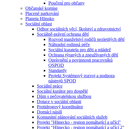
Poučení pro občany
Občanské komise
Placené parkování
Planeta Hlinsko
Sociální oblast
Odbor sociálních věcí, školství a zdravotnictví
Sociálně-právní ochrana dětí
Rozvod manželství rodičů nezletilých dětí
Náhradní rodinná péče
Sociální kuratela pro děti a mládež
Ochrana týraných a zneužívaných dětí
Oprávnění a povinnosti pracovníků
OSPOD
Standardy
Projekt Systémový rozvoj a podpora
nástrojů SPOD
Sociální práce
Sociální kurátor pro dospělé
Dům s pečovatelskou službou
Dotace v sociální oblasti
Protidrogový koordinátor
Domácí násilí
Komunitní plánování sociálních služeb
Projekt "Hlinecko - region pomáhající a učící"
Projekt "Hlinecko - region pomáhající a učící 2"