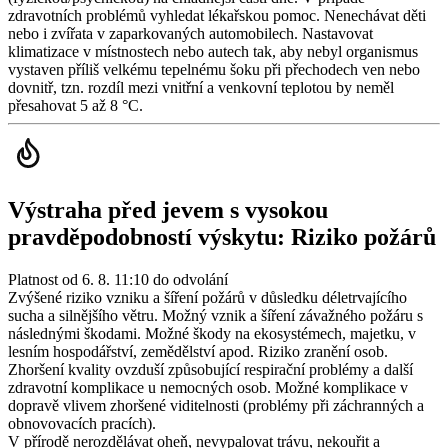
zdravotních problémů vyhledat lékařskou pomoc. Nenechávat děti
nebo i zvířata v zaparkovaných automobilech. Nastavovat
klimatizace v místnostech nebo autech tak, aby nebyl organismus
vystaven příliš velkému tepelnému šoku při přechodech ven nebo
dovnitř, tzn. rozdíl mezi vnitřní a venkovní teplotou by neměl
přesahovat 5 až 8 °C.
Výstraha před jevem s vysokou
pravděpodobností výskytu: Riziko požárů
Platnost od 6. 8. 11:10 do odvolání
Zvýšené riziko vzniku a šíření požárů v důsledku déletrvajícího
sucha a silnějšího větru. Možný vznik a šíření závažného požáru s
následnými škodami. Možné škody na ekosystémech, majetku, v
lesním hospodářství, zemědělství apod. Riziko zranění osob.
Zhoršení kvality ovzduší způsobující respirační problémy a další
zdravotní komplikace u nemocných osob. Možné komplikace v
dopravě vlivem zhoršené viditelnosti (problémy při záchranných a
obnovovacích pracích).
V přírodě nerozdělávat oheň, nevypalovat trávu, nekouřit a