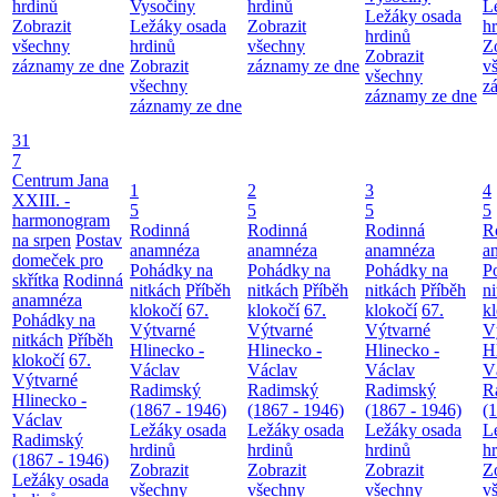
hrdinů
Vysočiny
hrdinů
L
Ležáky osada
Zobrazit
Ležáky osada
Zobrazit
h
hrdinů
všechny
hrdinů
všechny
Z
Zobrazit
záznamy ze dne
Zobrazit
záznamy ze dne
v
všechny
všechny
z
záznamy ze dne
záznamy ze dne
31
7
Centrum Jana
1
2
3
4
XXIII. -
5
5
5
5
harmonogram
Rodinná
Rodinná
Rodinná
R
na srpen
Postav
anamnéza
anamnéza
anamnéza
a
domeček pro
Pohádky na
Pohádky na
Pohádky na
P
skřítka
Rodinná
nitkách
Příběh
nitkách
Příběh
nitkách
Příběh
n
anamnéza
klokočí
67.
klokočí
67.
klokočí
67.
k
Pohádky na
Výtvarné
Výtvarné
Výtvarné
V
nitkách
Příběh
Hlinecko -
Hlinecko -
Hlinecko -
H
klokočí
67.
Václav
Václav
Václav
V
Výtvarné
Radimský
Radimský
Radimský
R
Hlinecko -
(1867 - 1946)
(1867 - 1946)
(1867 - 1946)
(
Václav
Ležáky osada
Ležáky osada
Ležáky osada
L
Radimský
hrdinů
hrdinů
hrdinů
h
(1867 - 1946)
Zobrazit
Zobrazit
Zobrazit
Z
Ležáky osada
všechny
všechny
všechny
v