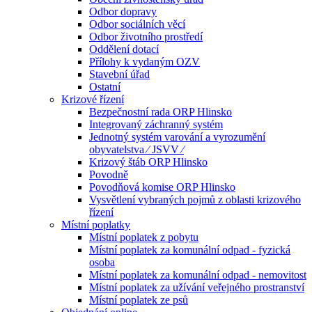
Odbor dopravy
Odbor sociálních věcí
Odbor životního prostředí
Oddělení dotací
Přílohy k vydaným OZV
Stavební úřad
Ostatní
Krizové řízení
Bezpečnostní rada ORP Hlinsko
Integrovaný záchranný systém
Jednotný systém varování a vyrozumění
obyvatelstva ⁄ JSVV ⁄
Krizový štáb ORP Hlinsko
Povodně
Povodňová komise ORP Hlinsko
Vysvětlení vybraných pojmů z oblasti krizového
řízení
Místní poplatky
Místní poplatek z pobytu
Místní poplatek za komunální odpad - fyzická
osoba
Místní poplatek za komunální odpad - nemovitost
Místní poplatek za užívání veřejného prostranství
Místní poplatek ze psů