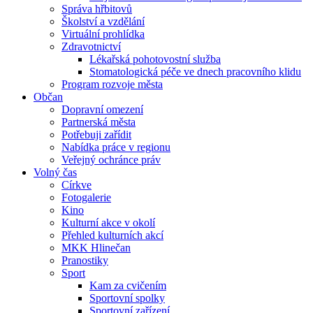
Správa hřbitovů
Školství a vzdělání
Virtuální prohlídka
Zdravotnictví
Lékařská pohotovostní služba
Stomatologická péče ve dnech pracovního klidu
Program rozvoje města
Občan
Dopravní omezení
Partnerská města
Potřebuji zařídit
Nabídka práce v regionu
Veřejný ochránce práv
Volný čas
Církve
Fotogalerie
Kino
Kulturní akce v okolí
Přehled kulturních akcí
MKK Hlinečan
Pranostiky
Sport
Kam za cvičením
Sportovní spolky
Sportovní zařízení