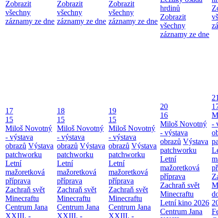
Zobrazit
Zobrazit
Zobrazit
hrdinů
Z
všechny
všechny
všechny
Zobrazit
v
záznamy ze dne
záznamy ze dne
záznamy ze dne
všechny
z
záznamy ze dne
2
20
1
17
18
19
16
M
15
15
15
Miloš Novotný
- 
Miloš Novotný
Miloš Novotný
Miloš Novotný
- výstava
o
- výstava
- výstava
- výstava
obrazů
Výstava
p
obrazů
Výstava
obrazů
Výstava
obrazů
Výstava
patchworku
L
patchworku
patchworku
patchworku
Letní
m
Letní
Letní
Letní
mažoretková
př
mažoretková
mažoretková
mažoretková
příprava
Z
příprava
příprava
příprava
Zachraň svět
M
Zachraň svět
Zachraň svět
Zachraň svět
Minecraftu
d
Minecraftu
Minecraftu
Minecraftu
Letní kino 2026
2
Centrum Jana
Centrum Jana
Centrum Jana
Centrum Jana
F
XXIII. -
XXIII. -
XXIII. -