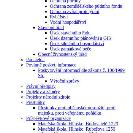
Ochrana přírody
Ochrana zemědělského půdního fondu
Ochrana zvířat proti týrání
Rybářství
Vodní hospodářství
Stavební úřad
Úsek stavebního řádu
Úsek územního plánováni a GIS
Úsek silničního hospodářství
Úsek památkové péče
Obecní živnostenský úřad
Podatelna
Povinně poskyt. informace
Poskytování informací dle zákona č. 106⁄1999
Sb.
Výroční zprávy
Právní předpisy
Projekty a záměry
Projekty národní zdroje
Přestupky
Přestupky proti občanskému soužití, proti
majetku, proti veřejnému pořádku
Příspěvkové organizace
Mateřská škola, Hlinsko, Budovatelů 1229
Mateřská škola, Hlinsko, Rubešova 1250