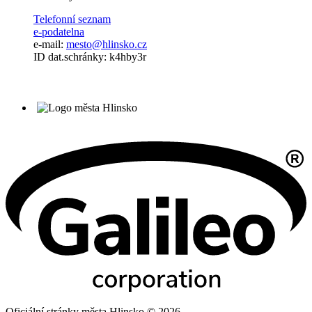
Telefonní seznam
e-podatelna
e-mail:
mesto@hlinsko.cz
ID dat.schránky: k4hby3r
Oficiální stránky města Hlinsko © 2026