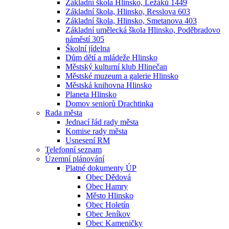
Základní škola Hlinsko, Ležáků 1449
Základní škola, Hlinsko, Resslova 603
Základní škola, Hlinsko, Smetanova 403
Základní umělecká škola Hlinsko, Poděbradovo
náměstí 305
Školní jídelna
Dům dětí a mládeže Hlinsko
Městský kulturní klub Hlinečan
Městské muzeum a galerie Hlinsko
Městská knihovna Hlinsko
Planeta Hlinsko
Domov seniorů Drachtinka
Rada města
Jednací řád rady města
Komise rady města
Usnesení RM
Telefonní seznam
Územní plánování
Platné dokumenty ÚP
Obec Dědová
Obec Hamry
Město Hlinsko
Obec Holetín
Obec Jeníkov
Obec Kameničky