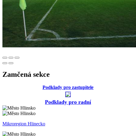
Zamčená sekce
Podklady pro zastupitele
Podklady pro radní
Mikroregion Hlinecko