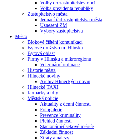
Volby do zastupitelstev obcí
Volba prezidenta republiky
Zastupitelstvo města
Jednací řád zastupitelstva města
Usnesení ZM
Výbory zastupitelstva
Město
Blokové čištění komunikací
Bytové družstvo m. Hlinska
Bytová oblast
Firmy v Hlinsku a mikroregionu
Veterinární ordinace
Historie města
Hlinecké noviny
Archiv Hlineckých novin
Hlinecké TAXI
Jarmarky a trhy
Městská policie
Aktuality z denní činnosti
Fotogalerie
Prevence kriminality
Přehled činnosti
Stacionární⁄úsekové měřiče
Základní činnost
Ztráty a nálezy