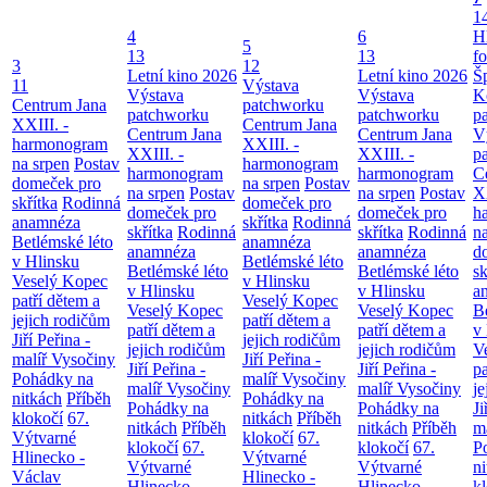
1
4
6
H
5
13
13
f
3
12
Letní kino 2026
Letní kino 2026
Š
11
Výstava
Výstava
Výstava
K
Centrum Jana
patchworku
patchworku
patchworku
p
XXIII. -
Centrum Jana
Centrum Jana
Centrum Jana
V
harmonogram
XXIII. -
XXIII. -
XXIII. -
p
na srpen
Postav
harmonogram
harmonogram
harmonogram
C
domeček pro
na srpen
Postav
na srpen
Postav
na srpen
Postav
XX
skřítka
Rodinná
domeček pro
domeček pro
domeček pro
h
anamnéza
skřítka
Rodinná
skřítka
Rodinná
skřítka
Rodinná
n
Betlémské léto
anamnéza
anamnéza
anamnéza
d
v Hlinsku
Betlémské léto
Betlémské léto
Betlémské léto
sk
Veselý Kopec
v Hlinsku
v Hlinsku
v Hlinsku
a
patří dětem a
Veselý Kopec
Veselý Kopec
Veselý Kopec
B
jejich rodičům
patří dětem a
patří dětem a
patří dětem a
v
Jiří Peřina -
jejich rodičům
jejich rodičům
jejich rodičům
V
malíř Vysočiny
Jiří Peřina -
Jiří Peřina -
Jiří Peřina -
pa
Pohádky na
malíř Vysočiny
malíř Vysočiny
malíř Vysočiny
je
nitkách
Příběh
Pohádky na
Pohádky na
Pohádky na
Ji
klokočí
67.
nitkách
Příběh
nitkách
Příběh
nitkách
Příběh
m
Výtvarné
klokočí
67.
klokočí
67.
klokočí
67.
P
Hlinecko -
Výtvarné
Výtvarné
Výtvarné
n
Václav
Hlinecko -
Hlinecko -
Hlinecko -
k