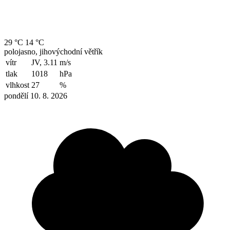
29 °C
14 °C
polojasno, jihovýchodní větřík
vítr
JV, 3.11
m/s
tlak
1018
hPa
vlhkost
27
%
pondělí 10. 8. 2026