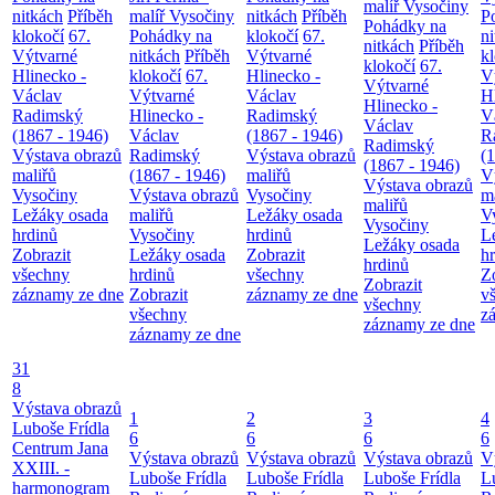
malíř Vysočiny
nitkách
Příběh
malíř Vysočiny
nitkách
Příběh
P
Pohádky na
klokočí
67.
Pohádky na
klokočí
67.
n
nitkách
Příběh
Výtvarné
nitkách
Příběh
Výtvarné
k
klokočí
67.
Hlinecko -
klokočí
67.
Hlinecko -
V
Výtvarné
Václav
Výtvarné
Václav
H
Hlinecko -
Radimský
Hlinecko -
Radimský
V
Václav
(1867 - 1946)
Václav
(1867 - 1946)
R
Radimský
Výstava obrazů
Radimský
Výstava obrazů
(
(1867 - 1946)
maliřů
(1867 - 1946)
maliřů
V
Výstava obrazů
Vysočiny
Výstava obrazů
Vysočiny
m
maliřů
Ležáky osada
maliřů
Ležáky osada
V
Vysočiny
hrdinů
Vysočiny
hrdinů
L
Ležáky osada
Zobrazit
Ležáky osada
Zobrazit
h
hrdinů
všechny
hrdinů
všechny
Z
Zobrazit
záznamy ze dne
Zobrazit
záznamy ze dne
v
všechny
všechny
z
záznamy ze dne
záznamy ze dne
31
8
Výstava obrazů
1
2
3
4
Luboše Frídla
6
6
6
6
Centrum Jana
Výstava obrazů
Výstava obrazů
Výstava obrazů
V
XXIII. -
Luboše Frídla
Luboše Frídla
Luboše Frídla
L
harmonogram