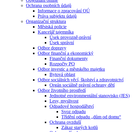
Objednání online
Ochrana osobních údajů
Informace o zpracování OÚ
Práva subjektu údajů
Organizační struktura
Městská policie
Kancelář tajemníka
Úsek provozně-právní
Úsek správní
Odbor dopravy
Odbor finanční a ekonomický
Finanční dokumenty
Rozpočty PO
Odbor investic a městského majetku
Bytová oblast
Odbor sociálních věcí, školství a zdravotnictví
Orgán sociálně právní ochrany dětí
Odbor životního prostředí
Jednotné environmentální stanovisko (JES)
Lesy, myslivost
Odpadové hospodářství
Svoz odpadu
Třídění odpadu „dům od domu“
Ochrana ovzduší
Zákaz starých kotlů