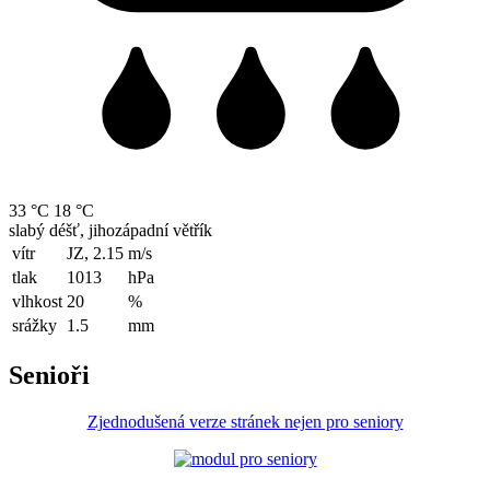
33 °C
18 °C
slabý déšť, jihozápadní větřík
vítr
JZ, 2.15
m/s
tlak
1013
hPa
vlhkost
20
%
srážky
1.5
mm
Senioři
Zjednodušená verze stránek nejen pro seniory