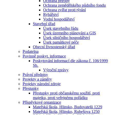
Ochrana přírody
Ochrana zemědělského půdního fondu
Ochrana zvířat proti týrání
Rybářství
Vodní hospodářství
Stavební úřad
Úsek stavebního řádu
Úsek územního plánováni a GIS
Úsek silničního hospodářství
Úsek památkové péče
Obecní živnostenský úřad
Podatelna
Povinně poskyt. informace
Poskytování informací dle zákona č. 106⁄1999
Sb.
Výroční zprávy
Právní předpisy
Projekty a záměry
Projekty národní zdroje
Přestupky
Přestupky proti občanskému soužití, proti
majetku, proti veřejnému pořádku
Příspěvkové organizace
Mateřská škola, Hlinsko, Budovatelů 1229
Mateřská škola, Hlinsko, Rubešova 1250