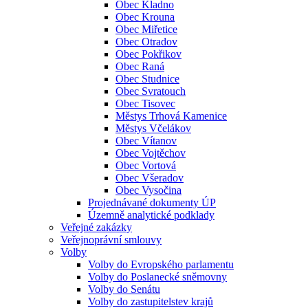
Obec Kladno
Obec Krouna
Obec Miřetice
Obec Otradov
Obec Pokřikov
Obec Raná
Obec Studnice
Obec Svratouch
Obec Tisovec
Městys Trhová Kamenice
Městys Včelákov
Obec Vítanov
Obec Vojtěchov
Obec Vortová
Obec Všeradov
Obec Vysočina
Projednávané dokumenty ÚP
Územně analytické podklady
Veřejné zakázky
Veřejnoprávní smlouvy
Volby
Volby do Evropského parlamentu
Volby do Poslanecké sněmovny
Volby do Senátu
Volby do zastupitelstev krajů