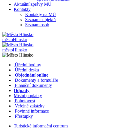
Aktuální zprávy MÚ
Kontakty
Kontakty na MÚ
Seznam subjektů
Seznam osob
město
Hlinsko
město
Hlinsko
​​
Úřední hodiny
​​
Úřední deska
​​
Objednání online
​​
Dokumenty a formuláře
Finanční dokumenty
Odpady
Místní poplatky
​​
Pohotovost
​​
Veřejné zakázky
​​
Povinné informace
​​
Přestupky
Turistické informační centrum