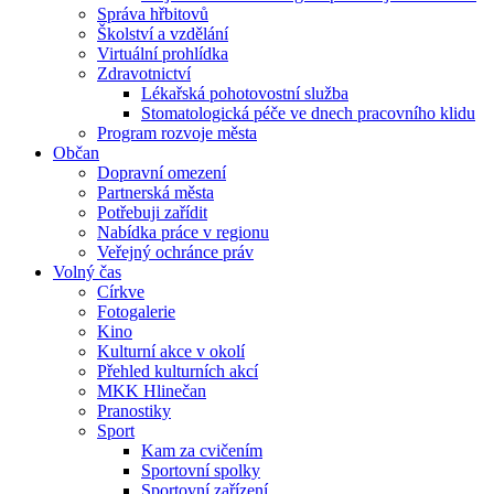
Správa hřbitovů
Školství a vzdělání
Virtuální prohlídka
Zdravotnictví
Lékařská pohotovostní služba
Stomatologická péče ve dnech pracovního klidu
Program rozvoje města
Občan
Dopravní omezení
Partnerská města
Potřebuji zařídit
Nabídka práce v regionu
Veřejný ochránce práv
Volný čas
Církve
Fotogalerie
Kino
Kulturní akce v okolí
Přehled kulturních akcí
MKK Hlinečan
Pranostiky
Sport
Kam za cvičením
Sportovní spolky
Sportovní zařízení