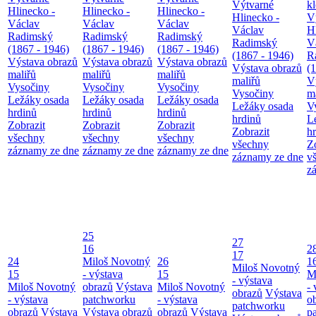
Výtvarné
k
Hlinecko -
Hlinecko -
Hlinecko -
Hlinecko -
V
Václav
Václav
Václav
Václav
H
Radimský
Radimský
Radimský
Radimský
V
(1867 - 1946)
(1867 - 1946)
(1867 - 1946)
(1867 - 1946)
R
Výstava obrazů
Výstava obrazů
Výstava obrazů
Výstava obrazů
(
maliřů
maliřů
maliřů
maliřů
V
Vysočiny
Vysočiny
Vysočiny
Vysočiny
m
Ležáky osada
Ležáky osada
Ležáky osada
Ležáky osada
V
hrdinů
hrdinů
hrdinů
hrdinů
L
Zobrazit
Zobrazit
Zobrazit
Zobrazit
h
všechny
všechny
všechny
všechny
Z
záznamy ze dne
záznamy ze dne
záznamy ze dne
záznamy ze dne
v
z
25
27
16
2
17
24
Miloš Novotný
26
1
Miloš Novotný
15
- výstava
15
M
- výstava
Miloš Novotný
obrazů
Výstava
Miloš Novotný
- 
obrazů
Výstava
- výstava
patchworku
- výstava
o
patchworku
obrazů
Výstava
Výstava obrazů
obrazů
Výstava
p