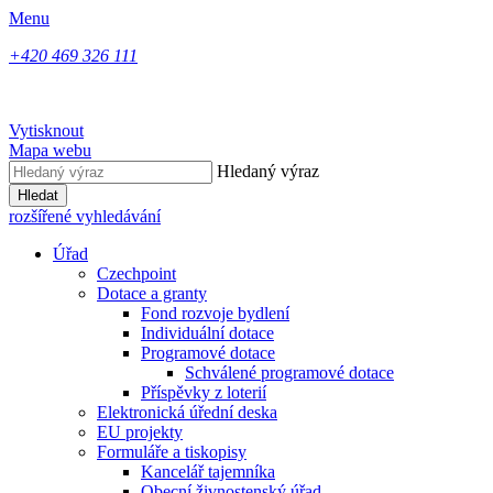
Menu
+420 469 326 111
Vytisknout
Mapa webu
Hledaný výraz
Hledat
rozšířené vyhledávání
Úřad
Czechpoint
Dotace a granty
Fond rozvoje bydlení
Individuální dotace
Programové dotace
Schválené programové dotace
Příspěvky z loterií
Elektronická úřední deska
EU projekty
Formuláře a tiskopisy
Kancelář tajemníka
Obecní živnostenský úřad