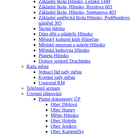
Základní škola Hlinsko, Ležáků 1449
Základní škola, Hlinsko, Resslova 603
Základní škola, Hlinsko, Smetanova 403
Základní umělecká škola Hlinsko, Poděbradovo
náměstí 305
Školní jídelna
Dům dětí a mládeže Hlinsko
Městský kulturní klub Hlinečan
Městské muzeum a galerie Hlinsko
Městská knihovna Hlinsko
Planeta Hlinsko
Domov seniorů Drachtinka
Rada města
Jednací řád rady města
Komise rady města
Usnesení RM
Telefonní seznam
Územní plánování
Platné dokumenty ÚP
Obec Dědová
Obec Hamry
Město Hlinsko
Obec Holetín
Obec Jeníkov
Obec Kameničky