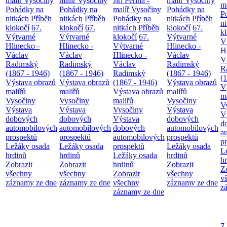
malíř Vysočiny
malíř Vysočiny
Jiří Peřina -
malíř Vysočiny
m
Pohádky na
Pohádky na
malíř Vysočiny
Pohádky na
P
nitkách
Příběh
nitkách
Příběh
Pohádky na
nitkách
Příběh
n
klokočí
67.
klokočí
67.
nitkách
Příběh
klokočí
67.
k
Výtvarné
Výtvarné
klokočí
67.
Výtvarné
V
Hlinecko -
Hlinecko -
Výtvarné
Hlinecko -
H
Václav
Václav
Hlinecko -
Václav
V
Radimský
Radimský
Václav
Radimský
R
(1867 - 1946)
(1867 - 1946)
Radimský
(1867 - 1946)
(
Výstava obrazů
Výstava obrazů
(1867 - 1946)
Výstava obrazů
V
maliřů
maliřů
Výstava obrazů
maliřů
m
Vysočiny
Vysočiny
maliřů
Vysočiny
V
Výstava
Výstava
Vysočiny
Výstava
V
dobových
dobových
Výstava
dobových
d
automobilových
automobilových
dobových
automobilových
a
prospektů
prospektů
automobilových
prospektů
p
Ležáky osada
Ležáky osada
prospektů
Ležáky osada
L
hrdinů
hrdinů
Ležáky osada
hrdinů
h
Zobrazit
Zobrazit
hrdinů
Zobrazit
Z
všechny
všechny
Zobrazit
všechny
v
záznamy ze dne
záznamy ze dne
všechny
záznamy ze dne
z
záznamy ze dne
7