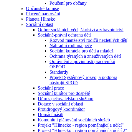
Poučení pro občany
Občanské komise
Placené parkování
Planeta Hlinsko
Sociální oblast
Odbor sociálních věcí, školství a zdravotnictví
Sociálně-právní ochrana dětí
Rozvod manželství rodičů nezletilých dětí
Náhradní rodinná péče
Sociální kuratela pro děti a mládež
Ochrana týraných a zneužívaných dětí
Oprávnění a povinnosti pracovníků
OSPOD
Standardy
Projekt Systémový rozvoj a podpora
nástrojů SPOD
Sociální práce
Sociální kurátor pro dospělé
Dům s pečovatelskou službou
Dotace v sociální oblasti
Protidrogový koordinátor
Domácí násilí
Komunitní plánování sociálních služeb
Projekt "Hlinecko - region pomáhající a učící"
Projekt "Hlinecko - region pomáhající a učící 2"