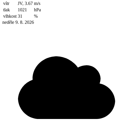
vítr
JV, 3.67
m/s
tlak
1021
hPa
vlhkost
31
%
neděle 9. 8. 2026