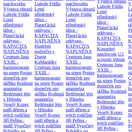
Výstava obrazů
patchworku
Luboše Frídla
patchworku
V
Luboše Frídla
Výstava obrazů
Letní
Výstava obrazů
L
Letní
Luboše Frídla
příměstský
Luboše Frídla
L
příměstský
Letní
tábor -
Letní
p
tábor -
příměstský
Planeťácká
příměstský
tá
Planeťácká
tábor -
oddysea -
tábor -
P
oddysea -
Planeťácká
KAPACITA
Planeťácká
o
KAPACITA
oddysea -
NAPLNĚNA
oddysea -
K
NAPLNĚNA
KAPACITA
Hudební
KAPACITA
N
Kouzelný
NAPLNĚNA
podvečer s
NAPLNĚNA
K
patchwork
U2
Centrum Jana
Duem
Centrum Jana
p
acoustic tribute
XXIII. -
KaMarádky
XXIII. -
A
Centrum Jana
harmonogram
Centrum Jana
harmonogram
fo
XXIII. -
na srpen
Postav
XXIII. -
na srpen
Postav
sl
harmonogram
domeček pro
harmonogram
domeček pro
C
na srpen
Postav
skřítka
Rodinná
na srpen
Postav
skřítka
Rodinná
XX
domeček pro
anamnéza
domeček pro
anamnéza
h
skřítka
Rodinná
Betlémské léto
skřítka
Rodinná
Betlémské léto
n
anamnéza
v Hlinsku
anamnéza
v Hlinsku
d
Betlémské léto
Veselý Kopec
Betlémské léto
Veselý Kopec
sk
v Hlinsku
patří dětem a
v Hlinsku
patří dětem a
a
Veselý Kopec
jejich rodičům
Veselý Kopec
jejich rodičům
B
patří dětem a
Jiří Peřina -
patří dětem a
Jiří Peřina -
v
jejich rodičům
malíř Vysočiny
jejich rodičům
malíř Vysočiny
Pe
Jiří Peřina -
Pohádky na
Jiří Peřina -
Pohádky na
V