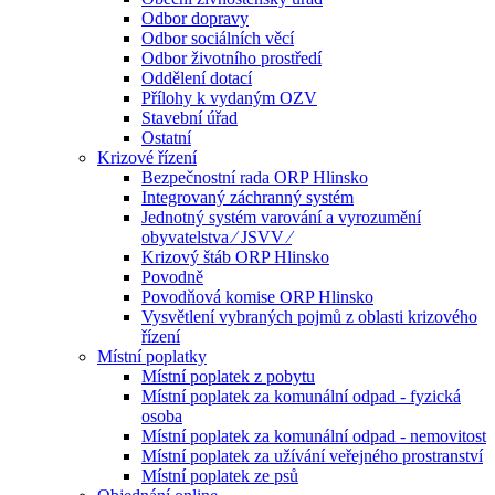
Odbor dopravy
Odbor sociálních věcí
Odbor životního prostředí
Oddělení dotací
Přílohy k vydaným OZV
Stavební úřad
Ostatní
Krizové řízení
Bezpečnostní rada ORP Hlinsko
Integrovaný záchranný systém
Jednotný systém varování a vyrozumění
obyvatelstva ⁄ JSVV ⁄
Krizový štáb ORP Hlinsko
Povodně
Povodňová komise ORP Hlinsko
Vysvětlení vybraných pojmů z oblasti krizového
řízení
Místní poplatky
Místní poplatek z pobytu
Místní poplatek za komunální odpad - fyzická
osoba
Místní poplatek za komunální odpad - nemovitost
Místní poplatek za užívání veřejného prostranství
Místní poplatek ze psů