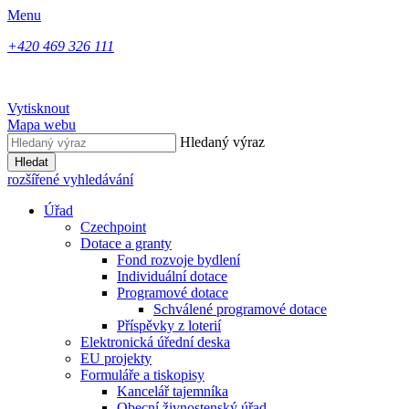
Menu
+420 469 326 111
Vytisknout
Mapa webu
Hledaný výraz
Hledat
rozšířené vyhledávání
Úřad
Czechpoint
Dotace a granty
Fond rozvoje bydlení
Individuální dotace
Programové dotace
Schválené programové dotace
Příspěvky z loterií
Elektronická úřední deska
EU projekty
Formuláře a tiskopisy
Kancelář tajemníka
Obecní živnostenský úřad