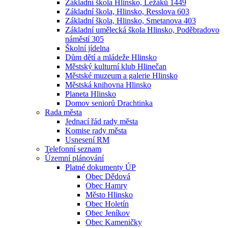
Základní škola Hlinsko, Ležáků 1449
Základní škola, Hlinsko, Resslova 603
Základní škola, Hlinsko, Smetanova 403
Základní umělecká škola Hlinsko, Poděbradovo
náměstí 305
Školní jídelna
Dům dětí a mládeže Hlinsko
Městský kulturní klub Hlinečan
Městské muzeum a galerie Hlinsko
Městská knihovna Hlinsko
Planeta Hlinsko
Domov seniorů Drachtinka
Rada města
Jednací řád rady města
Komise rady města
Usnesení RM
Telefonní seznam
Územní plánování
Platné dokumenty ÚP
Obec Dědová
Obec Hamry
Město Hlinsko
Obec Holetín
Obec Jeníkov
Obec Kameničky