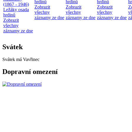
hrdinů
hrdinů
hrdinů
h
(1867 - 1946)
Zobrazit
Zobrazit
Zobrazit
Z
Ležáky osada
všechny
všechny
všechny
v
hrdinů
záznamy ze dne
záznamy ze dne
záznamy ze dne
z
Zobrazit
všechny
záznamy ze dne
Svátek
Svátek má
Vavřinec
Dopravní omezení