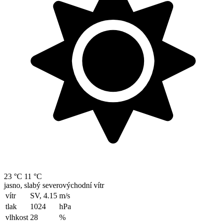
23 °C
11 °C
jasno, slabý severovýchodní vítr
vítr
SV, 4.15
m/s
tlak
1024
hPa
vlhkost
28
%