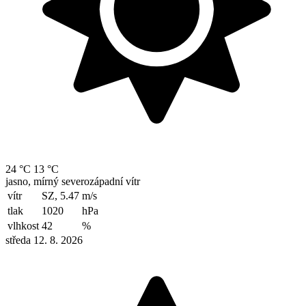
24 °C
13 °C
jasno, mírný severozápadní vítr
vítr
SZ, 5.47
m/s
tlak
1020
hPa
vlhkost
42
%
středa 12. 8. 2026