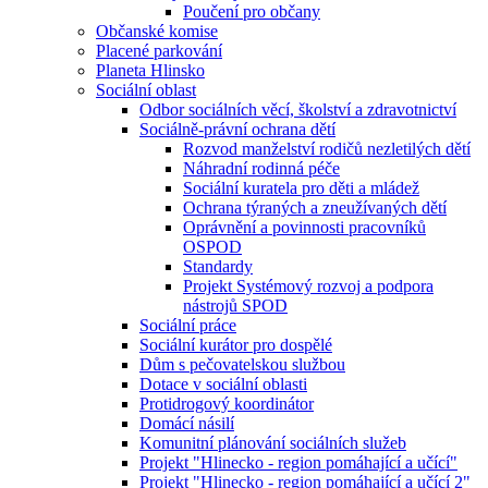
Poučení pro občany
Občanské komise
Placené parkování
Planeta Hlinsko
Sociální oblast
Odbor sociálních věcí, školství a zdravotnictví
Sociálně-právní ochrana dětí
Rozvod manželství rodičů nezletilých dětí
Náhradní rodinná péče
Sociální kuratela pro děti a mládež
Ochrana týraných a zneužívaných dětí
Oprávnění a povinnosti pracovníků
OSPOD
Standardy
Projekt Systémový rozvoj a podpora
nástrojů SPOD
Sociální práce
Sociální kurátor pro dospělé
Dům s pečovatelskou službou
Dotace v sociální oblasti
Protidrogový koordinátor
Domácí násilí
Komunitní plánování sociálních služeb
Projekt "Hlinecko - region pomáhající a učící"
Projekt "Hlinecko - region pomáhající a učící 2"