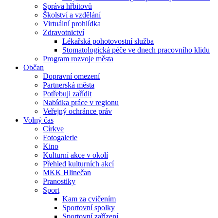
Správa hřbitovů
Školství a vzdělání
Virtuální prohlídka
Zdravotnictví
Lékařská pohotovostní služba
Stomatologická péče ve dnech pracovního klidu
Program rozvoje města
Občan
Dopravní omezení
Partnerská města
Potřebuji zařídit
Nabídka práce v regionu
Veřejný ochránce práv
Volný čas
Církve
Fotogalerie
Kino
Kulturní akce v okolí
Přehled kulturních akcí
MKK Hlinečan
Pranostiky
Sport
Kam za cvičením
Sportovní spolky
Sportovní zařízení