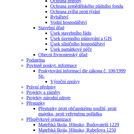
Ochrana přírody
Ochrana zemědělského půdního fondu
Ochrana zvířat proti týrání
Rybářství
Vodní hospodářství
Stavební úřad
Úsek stavebního řádu
Úsek územního plánováni a GIS
Úsek silničního hospodářství
Úsek památkové péče
Obecní živnostenský úřad
Podatelna
Povinně poskyt. informace
Poskytování informací dle zákona č. 106⁄1999
Sb.
Výroční zprávy
Právní předpisy
Projekty a záměry
Projekty národní zdroje
Přestupky
Přestupky proti občanskému soužití, proti
majetku, proti veřejnému pořádku
Příspěvkové organizace
Mateřská škola, Hlinsko, Budovatelů 1229
Mateřská škola, Hlinsko, Rubešova 1250