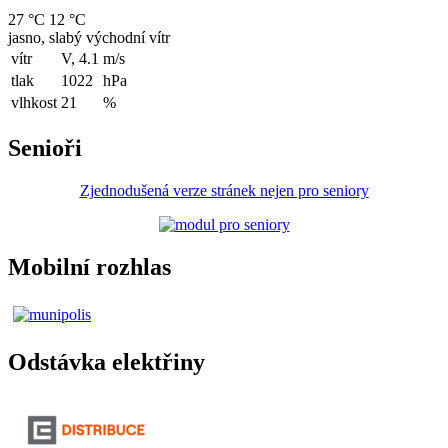
27 °C
12 °C
jasno, slabý východní vítr
vítr
V, 4.1
m/s
tlak
1022
hPa
vlhkost
21
%
Senioři
Zjednodušená verze stránek nejen pro seniory
Mobilní rozhlas
Odstávka elektřiny