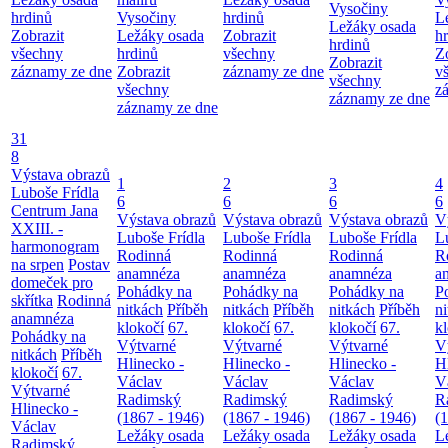
Vysočiny
hrdinů
Vysočiny
hrdinů
L
Ležáky osada
Zobrazit
Ležáky osada
Zobrazit
h
hrdinů
všechny
hrdinů
všechny
Z
Zobrazit
záznamy ze dne
Zobrazit
záznamy ze dne
v
všechny
všechny
z
záznamy ze dne
záznamy ze dne
31
8
Výstava obrazů
1
2
3
4
Luboše Frídla
6
6
6
6
Centrum Jana
Výstava obrazů
Výstava obrazů
Výstava obrazů
V
XXIII. -
Luboše Frídla
Luboše Frídla
Luboše Frídla
L
harmonogram
Rodinná
Rodinná
Rodinná
R
na srpen
Postav
anamnéza
anamnéza
anamnéza
a
domeček pro
Pohádky na
Pohádky na
Pohádky na
P
skřítka
Rodinná
nitkách
Příběh
nitkách
Příběh
nitkách
Příběh
n
anamnéza
klokočí
67.
klokočí
67.
klokočí
67.
k
Pohádky na
Výtvarné
Výtvarné
Výtvarné
V
nitkách
Příběh
Hlinecko -
Hlinecko -
Hlinecko -
H
klokočí
67.
Václav
Václav
Václav
V
Výtvarné
Radimský
Radimský
Radimský
R
Hlinecko -
(1867 - 1946)
(1867 - 1946)
(1867 - 1946)
(
Václav
Ležáky osada
Ležáky osada
Ležáky osada
L
Radimský