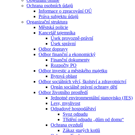
Objednání online
Ochrana osobních údajů
Informace o zpracování OÚ
Práva subjektu údajů
Organizační struktura
Městská policie
Kancelář tajemníka
Úsek provozně-právní
Úsek správní
Odbor dopravy
Odbor finanční a ekonomický
Finanční dokumenty
Rozpočty PO
Odbor investic a městského majetku
Bytová oblast
Odbor sociálních věcí, školství a zdravotnictví
Orgán sociálně právní ochrany dětí
Odbor životního prostředí
Jednotné environmentální stanovisko (JES)
Lesy, myslivost
Odpadové hospodářství
Svoz odpadu
Třídění odpadu „dům od domu“
Ochrana ovzduší
Zákaz starých kotlů