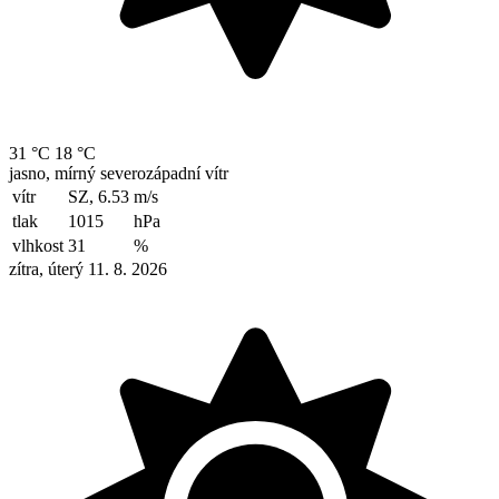
31 °C
18 °C
jasno, mírný severozápadní vítr
vítr
SZ, 6.53
m/s
tlak
1015
hPa
vlhkost
31
%
zítra, úterý 11. 8. 2026