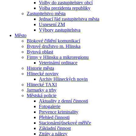
Volby do zastupitelstev obcí
Volba prezidenta republiky
Zastupitelstvo města
Jednací řád zastupitelstva města
Usnesení ZM
Výbory zastupitelstva
Město
Blokové čištění komunikací
Bytové družstvo m. Hlinska
Bytová oblast
Firmy v Hlinsku a mikroregionu
Veterinární ordinace
Historie města
Hlinecké noviny
Archiv Hlineckých novin
Hlinecké TAXI
Jarmarky a trhy
Městská policie
Aktuality z denní činnosti
Fotogalerie
Prevence kriminality
Přehled činnosti
Stacionární⁄úsekové měřiče
Základní činnost
Ztráty a nálezy