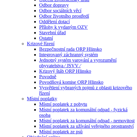
Odbor dopravy
Odbor sociálních věcí
Odbor životního prostředí
Oddělení dotací
Přílohy k vydaným OZV
Stavební úřad
Ostatní
Krizové řízení
Bezpečnostní rada ORP Hlinsko
Integrovaný záchranný systém
Jednotný systém varování a vyrozumění
obyvatelstva ⁄ JSVV ⁄
Krizový štáb ORP Hlinsko
Povodně
Povodňová komise ORP Hlinsko
Vysvětlení vybraných pojmů z oblasti krizového
řízení
Místní poplatky
Místní poplatek z pobytu
Místní poplatek za komunální odpad - fyzická
osoba
Místní poplatek za komunální odpad - nemovitost
Místní poplatek za užívání veřejného prostranství
Místní poplatek ze psů