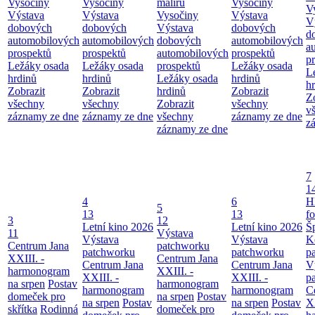
Vysočiny
Vysočiny
maliřů
Vysočiny
V
Výstava
Výstava
Vysočiny
Výstava
V
dobových
dobových
Výstava
dobových
d
automobilových
automobilových
dobových
automobilových
a
prospektů
prospektů
automobilových
prospektů
p
Ležáky osada
Ležáky osada
prospektů
Ležáky osada
L
hrdinů
hrdinů
Ležáky osada
hrdinů
h
Zobrazit
Zobrazit
hrdinů
Zobrazit
Z
všechny
všechny
Zobrazit
všechny
v
záznamy ze dne
záznamy ze dne
všechny
záznamy ze dne
z
záznamy ze dne
7
1
4
6
H
5
13
13
f
3
12
Letní kino 2026
Letní kino 2026
Š
11
Výstava
Výstava
Výstava
K
Centrum Jana
patchworku
patchworku
patchworku
p
XXIII. -
Centrum Jana
Centrum Jana
Centrum Jana
V
harmonogram
XXIII. -
XXIII. -
XXIII. -
p
na srpen
Postav
harmonogram
harmonogram
harmonogram
C
domeček pro
na srpen
Postav
na srpen
Postav
na srpen
Postav
XX
skřítka
Rodinná
domeček pro