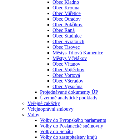
Obec Kladno
Obec Krouna
Obec Miřetice
Obec Otradov
Obec Pokřikov
Obec Raná
Obec Studnice
Obec Svratouch
Obec Tisovec
Městys Trhová Kamenice
Městys Včelákov
Obec Vítanov
Obec Vojtěchov
Obec Vortová
Obec Všeradov
Obec Vysočina
Projednávané dokumenty ÚP
Územně analytické podklady
Veřejné zakázky
Veřejnoprávní smlouvy
Volby
Volby do Evropského parlamentu
Volby do Poslanecké sněmovny
Volby do Senátu
Volby do zastupitelstev krajů