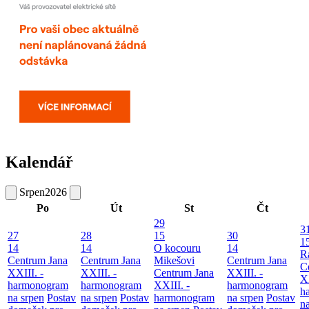
Kalendář
Srpen
2026
Po
Út
St
Čt
29
3
27
28
15
30
1
14
14
O kocouru
14
R
Centrum Jana
Centrum Jana
Mikešovi
Centrum Jana
C
XXIII. -
XXIII. -
Centrum Jana
XXIII. -
XX
harmonogram
harmonogram
XXIII. -
harmonogram
h
na srpen
Postav
na srpen
Postav
harmonogram
na srpen
Postav
n