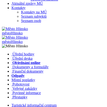
Aktuální zprávy MÚ
Kontakty
Kontakty na MÚ
Seznam subjektů
Seznam osob
město
Hlinsko
město
Hlinsko
​​
Úřední hodiny
​​
Úřední deska
​​
Objednání online
​​
Dokumenty a formuláře
Finanční dokumenty
Odpady
Místní poplatky
​​
Pohotovost
​​
Veřejné zakázky
​​
Povinné informace
​​
Přestupky
Turistické informační centrum