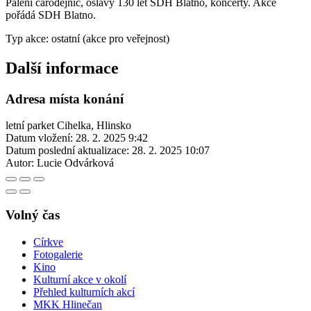
Pálení čarodějnic, oslavy 130 let SDH Blatno, koncerty. Akce
pořádá SDH Blatno.
Typ akce: ostatní (akce pro veřejnost)
Další informace
Adresa místa konání
letní parket Cihelka, Hlinsko
Datum vložení:
28. 2. 2025 9:42
Datum poslední aktualizace:
28. 2. 2025 10:07
Autor:
Lucie Odvárková
Volný čas
Církve
Fotogalerie
Kino
Kulturní akce v okolí
Přehled kulturních akcí
MKK Hlinečan