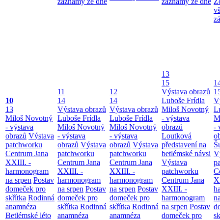
záznamy ze dne
záznamy ze dne
Z
v
z
13
15
1
11
12
Výstava obrazů
1
10
14
14
Luboše Frídla
V
13
Výstava obrazů
Výstava obrazů
Miloš Novotný
L
Miloš Novotný
Luboše Frídla
Luboše Frídla
- výstava
M
- výstava
Miloš Novotný
Miloš Novotný
obrazů
- 
obrazů
Výstava
- výstava
- výstava
Loutková
o
patchworku
obrazů
Výstava
obrazů
Výstava
představení na
Š
Centrum Jana
patchworku
patchworku
betlémské návsi
V
XXIII. -
Centrum Jana
Centrum Jana
Výstava
p
harmonogram
XXIII. -
XXIII. -
patchworku
C
na srpen
Postav
harmonogram
harmonogram
Centrum Jana
XX
domeček pro
na srpen
Postav
na srpen
Postav
XXIII. -
h
skřítka
Rodinná
domeček pro
domeček pro
harmonogram
n
anamnéza
skřítka
Rodinná
skřítka
Rodinná
na srpen
Postav
d
Betlémské léto
anamnéza
anamnéza
domeček pro
sk