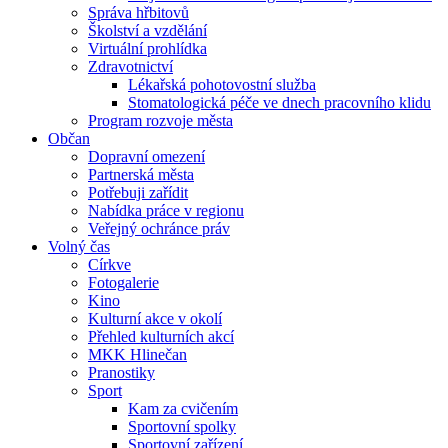
Správa hřbitovů
Školství a vzdělání
Virtuální prohlídka
Zdravotnictví
Lékařská pohotovostní služba
Stomatologická péče ve dnech pracovního klidu
Program rozvoje města
Občan
Dopravní omezení
Partnerská města
Potřebuji zařídit
Nabídka práce v regionu
Veřejný ochránce práv
Volný čas
Církve
Fotogalerie
Kino
Kulturní akce v okolí
Přehled kulturních akcí
MKK Hlinečan
Pranostiky
Sport
Kam za cvičením
Sportovní spolky
Sportovní zařízení