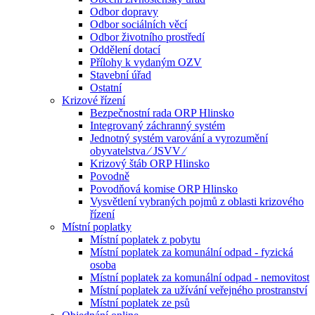
Odbor dopravy
Odbor sociálních věcí
Odbor životního prostředí
Oddělení dotací
Přílohy k vydaným OZV
Stavební úřad
Ostatní
Krizové řízení
Bezpečnostní rada ORP Hlinsko
Integrovaný záchranný systém
Jednotný systém varování a vyrozumění
obyvatelstva ⁄ JSVV ⁄
Krizový štáb ORP Hlinsko
Povodně
Povodňová komise ORP Hlinsko
Vysvětlení vybraných pojmů z oblasti krizového
řízení
Místní poplatky
Místní poplatek z pobytu
Místní poplatek za komunální odpad - fyzická
osoba
Místní poplatek za komunální odpad - nemovitost
Místní poplatek za užívání veřejného prostranství
Místní poplatek ze psů