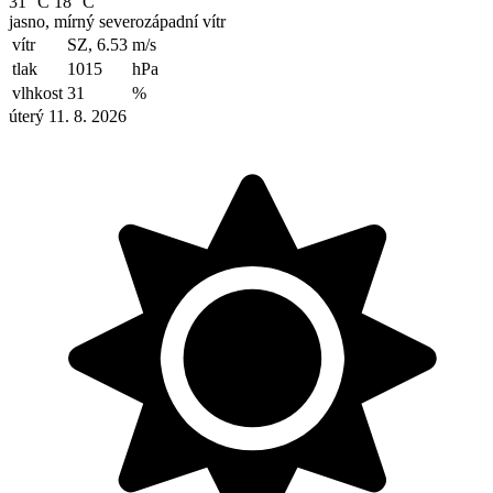
31 °C
18 °C
jasno, mírný severozápadní vítr
vítr
SZ, 6.53
m/s
tlak
1015
hPa
vlhkost
31
%
úterý 11. 8. 2026