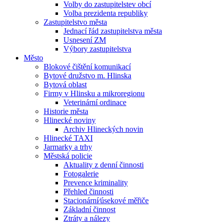
Volby do zastupitelstev obcí
Volba prezidenta republiky
Zastupitelstvo města
Jednací řád zastupitelstva města
Usnesení ZM
Výbory zastupitelstva
Město
Blokové čištění komunikací
Bytové družstvo m. Hlinska
Bytová oblast
Firmy v Hlinsku a mikroregionu
Veterinární ordinace
Historie města
Hlinecké noviny
Archiv Hlineckých novin
Hlinecké TAXI
Jarmarky a trhy
Městská policie
Aktuality z denní činnosti
Fotogalerie
Prevence kriminality
Přehled činnosti
Stacionární⁄úsekové měřiče
Základní činnost
Ztráty a nálezy