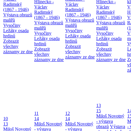
Hlinecko -
Hlinecko -
k
Radimský
Václav
Václav
Václav
V
(1867 - 1946)
Radimský
Radimský
Radimský
H
Výstava obrazů
(1867 - 1946)
(1867 - 1946)
(1867 - 1946)
V
maliřů
Výstava obrazů
Výstava obrazů
Výstava obrazů
R
Vysočiny
maliřů
maliřů
maliřů
(
Ležáky osada
Vysočiny
Vysočiny
Vysočiny
V
hrdinů
Ležáky osada
Ležáky osada
Ležáky osada
m
Zobrazit
hrdinů
hrdinů
hrdinů
V
všechny
Zobrazit
Zobrazit
Zobrazit
L
záznamy ze dne
všechny
všechny
všechny
h
záznamy ze dne
záznamy ze dne
záznamy ze dne
Z
v
z
13
15
1
11
12
Miloš Novotný
1
10
14
14
- výstava
M
13
Miloš Novotný
Miloš Novotný
obrazů
Výstava
- 
Miloš Novotný
- výstava
- výstava