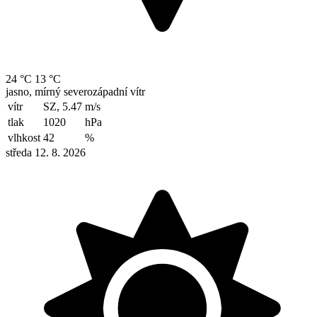
24 °C
13 °C
jasno, mírný severozápadní vítr
vítr
SZ, 5.47
m/s
tlak
1020
hPa
vlhkost
42
%
středa 12. 8. 2026