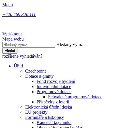
Menu
+420 469 326 111
Vytisknout
Mapa webu
Hledaný výraz
Hledat
rozšířené vyhledávání
Úřad
Czechpoint
Dotace a granty
Fond rozvoje bydlení
Individuální dotace
Programové dotace
Schválené programové dotace
Příspěvky z loterií
Elektronická úřední deska
EU projekty
Formuláře a tiskopisy
Kancelář tajemníka
Obecní živnostenský úřad