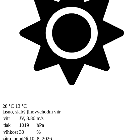
28 °C
13 °C
jasno, slabý jihovýchodní vítr
vítr
JV, 3.86
m/s
tlak
1019
hPa
vlhkost
30
%
zítra, pondělí 10. 8. 2026