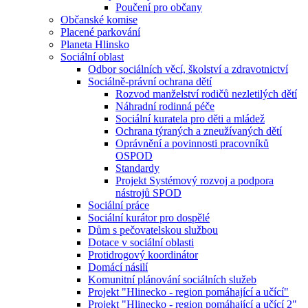
Poučení pro občany
Občanské komise
Placené parkování
Planeta Hlinsko
Sociální oblast
Odbor sociálních věcí, školství a zdravotnictví
Sociálně-právní ochrana dětí
Rozvod manželství rodičů nezletilých dětí
Náhradní rodinná péče
Sociální kuratela pro děti a mládež
Ochrana týraných a zneužívaných dětí
Oprávnění a povinnosti pracovníků
OSPOD
Standardy
Projekt Systémový rozvoj a podpora
nástrojů SPOD
Sociální práce
Sociální kurátor pro dospělé
Dům s pečovatelskou službou
Dotace v sociální oblasti
Protidrogový koordinátor
Domácí násilí
Komunitní plánování sociálních služeb
Projekt "Hlinecko - region pomáhající a učící"
Projekt "Hlinecko - region pomáhající a učící 2"