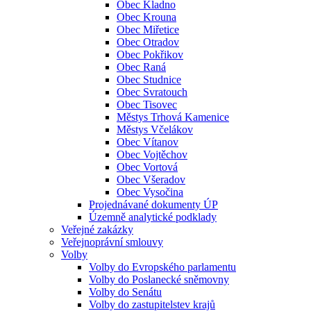
Obec Kladno
Obec Krouna
Obec Miřetice
Obec Otradov
Obec Pokřikov
Obec Raná
Obec Studnice
Obec Svratouch
Obec Tisovec
Městys Trhová Kamenice
Městys Včelákov
Obec Vítanov
Obec Vojtěchov
Obec Vortová
Obec Všeradov
Obec Vysočina
Projednávané dokumenty ÚP
Územně analytické podklady
Veřejné zakázky
Veřejnoprávní smlouvy
Volby
Volby do Evropského parlamentu
Volby do Poslanecké sněmovny
Volby do Senátu
Volby do zastupitelstev krajů