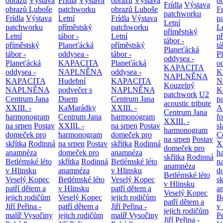
obrazů
Výstava
Frídla
Výstava
obrazů
Výstava
o
Frídla
Výstava
obrazů Luboše
patchworku
obrazů Luboše
Fr
patchworku
Frídla
Výstava
Letní
Frídla
Výstava
p
Letní
patchworku
příměstský
patchworku
L
příměstský
Letní
tábor -
Letní
p
tábor -
příměstský
Planeťácká
příměstský
tá
Planeťácká
tábor -
oddysea -
tábor -
P
oddysea -
Planeťácká
KAPACITA
Planeťácká
o
KAPACITA
oddysea -
NAPLNĚNA
oddysea -
K
NAPLNĚNA
KAPACITA
Hudební
KAPACITA
N
Kouzelný
NAPLNĚNA
podvečer s
NAPLNĚNA
K
patchwork
U2
Centrum Jana
Duem
Centrum Jana
p
acoustic tribute
XXIII. -
KaMarádky
XXIII. -
A
Centrum Jana
harmonogram
Centrum Jana
harmonogram
fo
XXIII. -
na srpen
Postav
XXIII. -
na srpen
Postav
sl
harmonogram
domeček pro
harmonogram
domeček pro
C
na srpen
Postav
skřítka
Rodinná
na srpen
Postav
skřítka
Rodinná
XX
domeček pro
anamnéza
domeček pro
anamnéza
h
skřítka
Rodinná
Betlémské léto
skřítka
Rodinná
Betlémské léto
n
anamnéza
v Hlinsku
anamnéza
v Hlinsku
d
Betlémské léto
Veselý Kopec
Betlémské léto
Veselý Kopec
sk
v Hlinsku
patří dětem a
v Hlinsku
patří dětem a
a
Veselý Kopec
jejich rodičům
Veselý Kopec
jejich rodičům
B
patří dětem a
Jiří Peřina -
patří dětem a
Jiří Peřina -
v
jejich rodičům
malíř Vysočiny
jejich rodičům
malíř Vysočiny
Pe
Jiří Peřina -