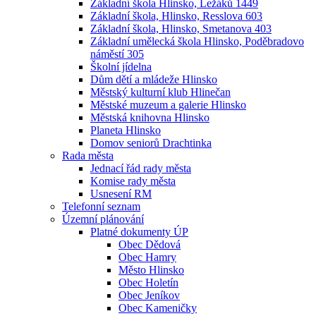
Základní škola Hlinsko, Ležáků 1449
Základní škola, Hlinsko, Resslova 603
Základní škola, Hlinsko, Smetanova 403
Základní umělecká škola Hlinsko, Poděbradovo
náměstí 305
Školní jídelna
Dům dětí a mládeže Hlinsko
Městský kulturní klub Hlinečan
Městské muzeum a galerie Hlinsko
Městská knihovna Hlinsko
Planeta Hlinsko
Domov seniorů Drachtinka
Rada města
Jednací řád rady města
Komise rady města
Usnesení RM
Telefonní seznam
Územní plánování
Platné dokumenty ÚP
Obec Dědová
Obec Hamry
Město Hlinsko
Obec Holetín
Obec Jeníkov
Obec Kameničky