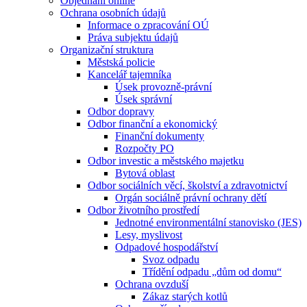
Objednání online
Ochrana osobních údajů
Informace o zpracování OÚ
Práva subjektu údajů
Organizační struktura
Městská policie
Kancelář tajemníka
Úsek provozně-právní
Úsek správní
Odbor dopravy
Odbor finanční a ekonomický
Finanční dokumenty
Rozpočty PO
Odbor investic a městského majetku
Bytová oblast
Odbor sociálních věcí, školství a zdravotnictví
Orgán sociálně právní ochrany dětí
Odbor životního prostředí
Jednotné environmentální stanovisko (JES)
Lesy, myslivost
Odpadové hospodářství
Svoz odpadu
Třídění odpadu „dům od domu“
Ochrana ovzduší
Zákaz starých kotlů