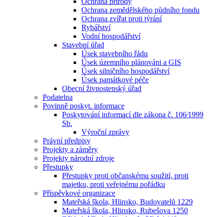
Ochrana přírody
Ochrana zemědělského půdního fondu
Ochrana zvířat proti týrání
Rybářství
Vodní hospodářství
Stavební úřad
Úsek stavebního řádu
Úsek územního plánováni a GIS
Úsek silničního hospodářství
Úsek památkové péče
Obecní živnostenský úřad
Podatelna
Povinně poskyt. informace
Poskytování informací dle zákona č. 106⁄1999
Sb.
Výroční zprávy
Právní předpisy
Projekty a záměry
Projekty národní zdroje
Přestupky
Přestupky proti občanskému soužití, proti
majetku, proti veřejnému pořádku
Příspěvkové organizace
Mateřská škola, Hlinsko, Budovatelů 1229
Mateřská škola, Hlinsko, Rubešova 1250