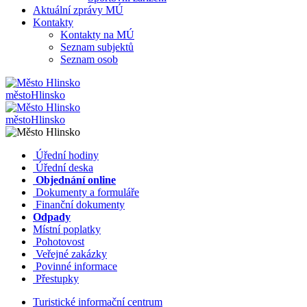
Aktuální zprávy MÚ
Kontakty
Kontakty na MÚ
Seznam subjektů
Seznam osob
město
Hlinsko
město
Hlinsko
​​
Úřední hodiny
​​
Úřední deska
​​
Objednání online
​​
Dokumenty a formuláře
Finanční dokumenty
Odpady
Místní poplatky
​​
Pohotovost
​​
Veřejné zakázky
​​
Povinné informace
​​
Přestupky
Turistické informační centrum