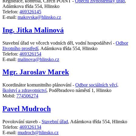
Registrace, kontrola, Czech POINT -
Obecní živnostenský úřad
,
Adámkova třída 554, Hlinsko
Telefon:
469326145
E-mail:
makovska@hlinsko.cz
Ing. Jitka Malinová
Stavební úřad ve věcech vodních děl, vodní hospodářství -
Odbor
životního prostředí
,
Adámkova třída 554, Hlinsko
Telefon:
469326154
E-mail:
malinova@hlinsko.cz
Mgr. Jaroslav Marek
Koordinátor komunitního plánování -
Odbor sociálních věcí,
školství a zdravotnictví
,
Poděbradovo náměstí 1, Hlinsko
Mobil:
774506274
Pavel Mudroch
Povolování staveb -
Stavební úřad
,
Adámkova třída 554, Hlinsko
Telefon:
469326134
E-mail:
mudroch@hlinsko.cz