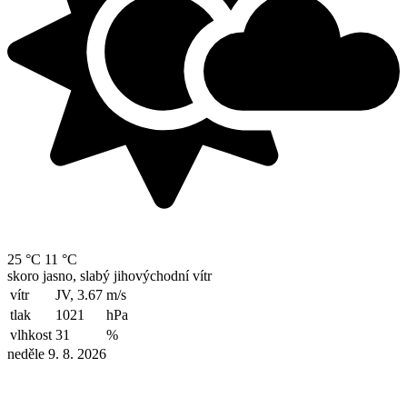
25 °C
11 °C
skoro jasno, slabý jihovýchodní vítr
vítr
JV, 3.67
m/s
tlak
1021
hPa
vlhkost
31
%
neděle 9. 8. 2026