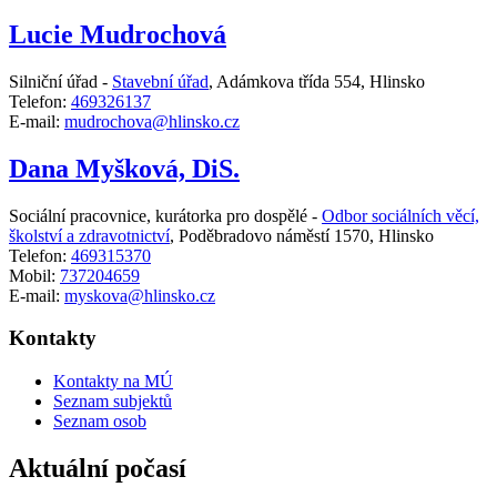
Lucie Mudrochová
Silniční úřad -
Stavební úřad
,
Adámkova třída 554, Hlinsko
Telefon:
469326137
E-mail:
mudrochova@hlinsko.cz
Dana Myšková, DiS.
Sociální pracovnice, kurátorka pro dospělé -
Odbor sociálních věcí,
školství a zdravotnictví
,
Poděbradovo náměstí 1570, Hlinsko
Telefon:
469315370
Mobil:
737204659
E-mail:
myskova@hlinsko.cz
Kontakty
Kontakty na MÚ
Seznam subjektů
Seznam osob
Aktuální počasí