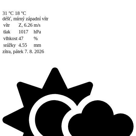
31 °C
18 °C
déšť, mírný západní vítr
vítr
Z, 6.26
m/s
tlak
1017
hPa
vlhkost
47
%
srážky
4.55
mm
zítra, pátek 7. 8. 2026