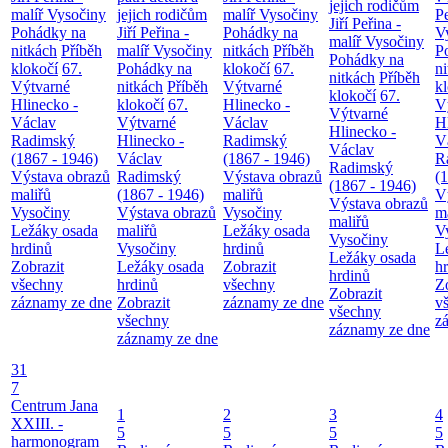
jejich rodičům
malíř Vysočiny
jejich rodičům
malíř Vysočiny
Pe
Jiří Peřina -
Pohádky na
Jiří Peřina -
Pohádky na
V
malíř Vysočiny
nitkách
Příběh
malíř Vysočiny
nitkách
Příběh
P
Pohádky na
klokočí
67.
Pohádky na
klokočí
67.
n
nitkách
Příběh
Výtvarné
nitkách
Příběh
Výtvarné
k
klokočí
67.
Hlinecko -
klokočí
67.
Hlinecko -
V
Výtvarné
Václav
Výtvarné
Václav
H
Hlinecko -
Radimský
Hlinecko -
Radimský
V
Václav
(1867 - 1946)
Václav
(1867 - 1946)
R
Radimský
Výstava obrazů
Radimský
Výstava obrazů
(
(1867 - 1946)
maliřů
(1867 - 1946)
maliřů
V
Výstava obrazů
Vysočiny
Výstava obrazů
Vysočiny
m
maliřů
Ležáky osada
maliřů
Ležáky osada
V
Vysočiny
hrdinů
Vysočiny
hrdinů
L
Ležáky osada
Zobrazit
Ležáky osada
Zobrazit
h
hrdinů
všechny
hrdinů
všechny
Z
Zobrazit
záznamy ze dne
Zobrazit
záznamy ze dne
v
všechny
všechny
z
záznamy ze dne
záznamy ze dne
31
7
Centrum Jana
1
2
3
4
XXIII. -
5
5
5
5
harmonogram