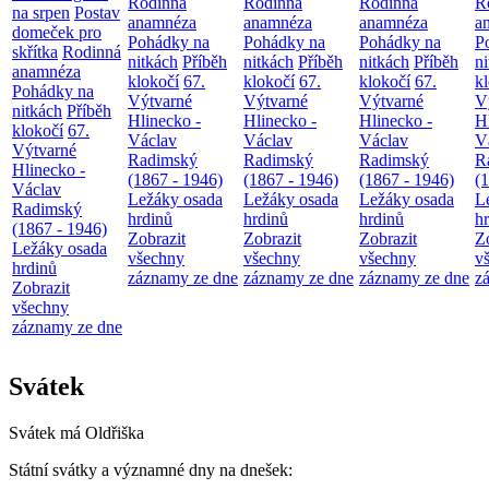
Rodinná
Rodinná
Rodinná
R
na srpen
Postav
anamnéza
anamnéza
anamnéza
a
domeček pro
Pohádky na
Pohádky na
Pohádky na
P
skřítka
Rodinná
nitkách
Příběh
nitkách
Příběh
nitkách
Příběh
n
anamnéza
klokočí
67.
klokočí
67.
klokočí
67.
k
Pohádky na
Výtvarné
Výtvarné
Výtvarné
V
nitkách
Příběh
Hlinecko -
Hlinecko -
Hlinecko -
H
klokočí
67.
Václav
Václav
Václav
V
Výtvarné
Radimský
Radimský
Radimský
R
Hlinecko -
(1867 - 1946)
(1867 - 1946)
(1867 - 1946)
(
Václav
Ležáky osada
Ležáky osada
Ležáky osada
L
Radimský
hrdinů
hrdinů
hrdinů
h
(1867 - 1946)
Zobrazit
Zobrazit
Zobrazit
Z
Ležáky osada
všechny
všechny
všechny
v
hrdinů
záznamy ze dne
záznamy ze dne
záznamy ze dne
z
Zobrazit
všechny
záznamy ze dne
Svátek
Svátek má
Oldřiška
Státní svátky a významné dny na dnešek: