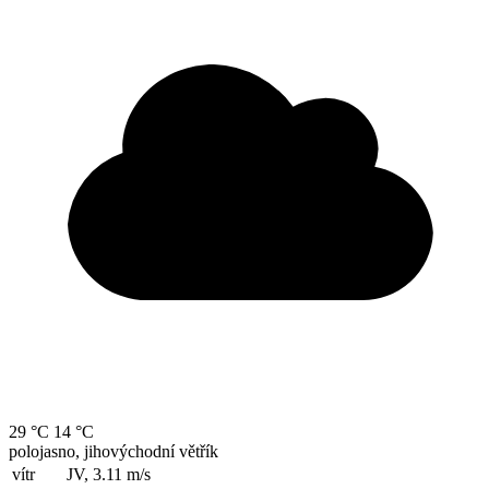
29 °C
14 °C
polojasno, jihovýchodní větřík
vítr
JV, 3.11
m/s