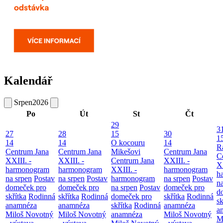
Kalendář
Srpen
2026
Po
Út
St
Čt
29
3
27
28
15
30
1
14
14
O kocouru
14
R
Centrum Jana
Centrum Jana
Mikešovi
Centrum Jana
C
XXIII. -
XXIII. -
Centrum Jana
XXIII. -
XX
harmonogram
harmonogram
XXIII. -
harmonogram
h
na srpen
Postav
na srpen
Postav
harmonogram
na srpen
Postav
n
domeček pro
domeček pro
na srpen
Postav
domeček pro
d
skřítka
Rodinná
skřítka
Rodinná
domeček pro
skřítka
Rodinná
sk
anamnéza
anamnéza
skřítka
Rodinná
anamnéza
a
Miloš Novotný
Miloš Novotný
anamnéza
Miloš Novotný
M