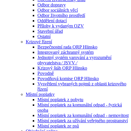
Odbor dopravy
Odbor sociálních věcí
Odbor životního prostředí
Oddělení dotací
Přílohy k vydaným OZV
Stavební úřad
Ostatní
Krizové řízení
Bezpečnostní rada ORP Hlinsko
Integrovaný záchranný systém
Jednotný systém varování a vyrozumění
obyvatelstva ⁄ JSVV ⁄
Krizový štáb ORP Hlinsko
Povodně
Povodňová komise ORP Hlinsko
Vysvětlení vybraných pojmů z oblasti krizového
řízení
Místní poplatky
Místní poplatek z pobytu
Místní poplatek za komunální odpad - fyzická
osoba
Místní poplatek za komunální odpad - nemovitost
Místní poplatek za užívání veřejného prostranství
Místní poplatek ze psů