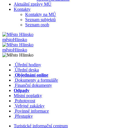
Aktuální zprávy MÚ
Kontakty
Kontakty na MÚ
Seznam subjektů
Seznam osob
město
Hlinsko
město
Hlinsko
​​
Úřední hodiny
​​
Úřední deska
​​
Objednání online
​​
Dokumenty a formuláře
Finanční dokumenty
Odpady
Místní poplatky
​​
Pohotovost
​​
Veřejné zakázky
​​
Povinné informace
​​
Přestupky
Turistické informační centrum