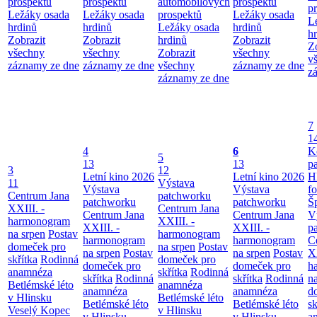
prospektů
prospektů
automobilových
prospektů
p
Ležáky osada
Ležáky osada
prospektů
Ležáky osada
L
hrdinů
hrdinů
Ležáky osada
hrdinů
h
Zobrazit
Zobrazit
hrdinů
Zobrazit
Z
všechny
všechny
Zobrazit
všechny
v
záznamy ze dne
záznamy ze dne
všechny
záznamy ze dne
z
záznamy ze dne
7
1
4
6
K
5
13
13
p
3
12
Letní kino 2026
Letní kino 2026
H
11
Výstava
Výstava
Výstava
f
Centrum Jana
patchworku
patchworku
patchworku
Š
XXIII. -
Centrum Jana
Centrum Jana
Centrum Jana
V
harmonogram
XXIII. -
XXIII. -
XXIII. -
p
na srpen
Postav
harmonogram
harmonogram
harmonogram
C
domeček pro
na srpen
Postav
na srpen
Postav
na srpen
Postav
XX
skřítka
Rodinná
domeček pro
domeček pro
domeček pro
h
anamnéza
skřítka
Rodinná
skřítka
Rodinná
skřítka
Rodinná
n
Betlémské léto
anamnéza
anamnéza
anamnéza
d
v Hlinsku
Betlémské léto
Betlémské léto
Betlémské léto
sk
Veselý Kopec
v Hlinsku
v Hlinsku
v Hlinsku
a