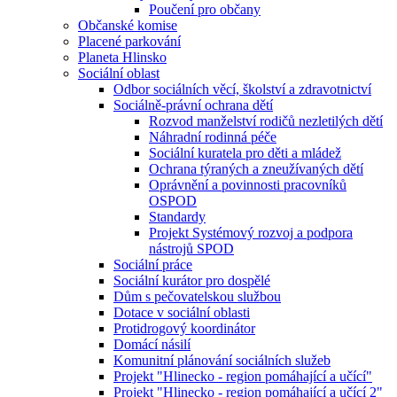
Poučení pro občany
Občanské komise
Placené parkování
Planeta Hlinsko
Sociální oblast
Odbor sociálních věcí, školství a zdravotnictví
Sociálně-právní ochrana dětí
Rozvod manželství rodičů nezletilých dětí
Náhradní rodinná péče
Sociální kuratela pro děti a mládež
Ochrana týraných a zneužívaných dětí
Oprávnění a povinnosti pracovníků
OSPOD
Standardy
Projekt Systémový rozvoj a podpora
nástrojů SPOD
Sociální práce
Sociální kurátor pro dospělé
Dům s pečovatelskou službou
Dotace v sociální oblasti
Protidrogový koordinátor
Domácí násilí
Komunitní plánování sociálních služeb
Projekt "Hlinecko - region pomáhající a učící"
Projekt "Hlinecko - region pomáhající a učící 2"