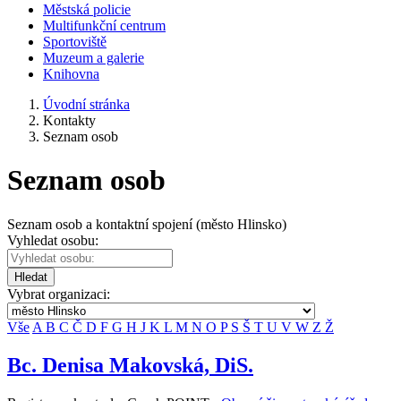
Městská policie
Multifunkční centrum
Sportoviště
Muzeum a galerie
Knihovna
Úvodní stránka
Kontakty
Seznam osob
Seznam osob
Seznam osob a kontaktní spojení (město Hlinsko)
Vyhledat osobu:
Hledat
Vybrat organizaci:
Vše
A
B
C
Č
D
F
G
H
J
K
L
M
N
O
P
S
Š
T
U
V
W
Z
Ž
Bc. Denisa Makovská, DiS.