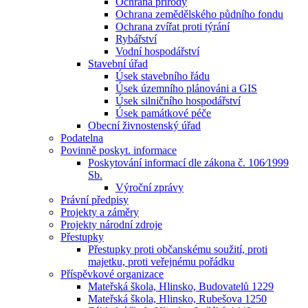
Ochrana přírody
Ochrana zemědělského půdního fondu
Ochrana zvířat proti týrání
Rybářství
Vodní hospodářství
Stavební úřad
Úsek stavebního řádu
Úsek územního plánováni a GIS
Úsek silničního hospodářství
Úsek památkové péče
Obecní živnostenský úřad
Podatelna
Povinně poskyt. informace
Poskytování informací dle zákona č. 106⁄1999
Sb.
Výroční zprávy
Právní předpisy
Projekty a záměry
Projekty národní zdroje
Přestupky
Přestupky proti občanskému soužití, proti
majetku, proti veřejnému pořádku
Příspěvkové organizace
Mateřská škola, Hlinsko, Budovatelů 1229
Mateřská škola, Hlinsko, Rubešova 1250