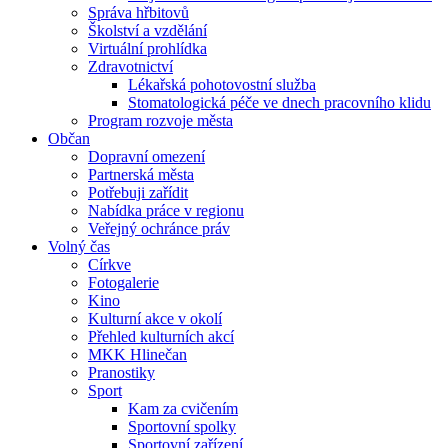
Správa hřbitovů
Školství a vzdělání
Virtuální prohlídka
Zdravotnictví
Lékařská pohotovostní služba
Stomatologická péče ve dnech pracovního klidu
Program rozvoje města
Občan
Dopravní omezení
Partnerská města
Potřebuji zařídit
Nabídka práce v regionu
Veřejný ochránce práv
Volný čas
Církve
Fotogalerie
Kino
Kulturní akce v okolí
Přehled kulturních akcí
MKK Hlinečan
Pranostiky
Sport
Kam za cvičením
Sportovní spolky
Sportovní zařízení