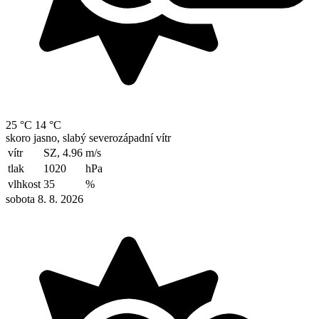
25 °C
14 °C
skoro jasno, slabý severozápadní vítr
vítr
SZ, 4.96
m/s
tlak
1020
hPa
vlhkost
35
%
sobota 8. 8. 2026