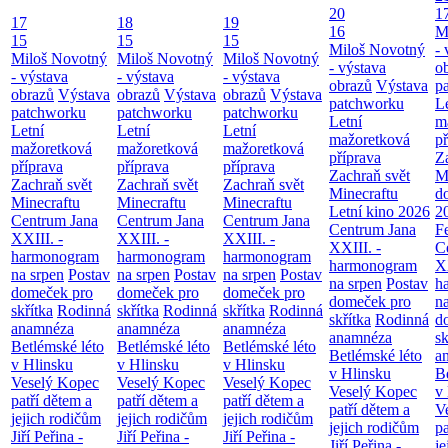
20
1
17
18
19
16
M
15
15
15
Miloš Novotný
- 
Miloš Novotný
Miloš Novotný
Miloš Novotný
- výstava
o
- výstava
- výstava
- výstava
obrazů
Výstava
p
obrazů
Výstava
obrazů
Výstava
obrazů
Výstava
patchworku
L
patchworku
patchworku
patchworku
Letní
m
Letní
Letní
Letní
mažoretková
př
mažoretková
mažoretková
mažoretková
příprava
Z
příprava
příprava
příprava
Zachraň svět
M
Zachraň svět
Zachraň svět
Zachraň svět
Minecraftu
d
Minecraftu
Minecraftu
Minecraftu
Letní kino 2026
2
Centrum Jana
Centrum Jana
Centrum Jana
Centrum Jana
F
XXIII. -
XXIII. -
XXIII. -
XXIII. -
C
harmonogram
harmonogram
harmonogram
harmonogram
XX
na srpen
Postav
na srpen
Postav
na srpen
Postav
na srpen
Postav
h
domeček pro
domeček pro
domeček pro
domeček pro
n
skřítka
Rodinná
skřítka
Rodinná
skřítka
Rodinná
skřítka
Rodinná
d
anamnéza
anamnéza
anamnéza
anamnéza
sk
Betlémské léto
Betlémské léto
Betlémské léto
Betlémské léto
a
v Hlinsku
v Hlinsku
v Hlinsku
v Hlinsku
B
Veselý Kopec
Veselý Kopec
Veselý Kopec
Veselý Kopec
v
patří dětem a
patří dětem a
patří dětem a
patří dětem a
V
jejich rodičům
jejich rodičům
jejich rodičům
jejich rodičům
pa
Jiří Peřina -
Jiří Peřina -
Jiří Peřina -
Jiří Peřina -
je