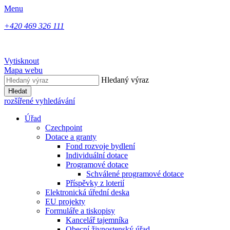
Menu
+420 469 326 111
Vytisknout
Mapa webu
Hledaný výraz
Hledat
rozšířené vyhledávání
Úřad
Czechpoint
Dotace a granty
Fond rozvoje bydlení
Individuální dotace
Programové dotace
Schválené programové dotace
Příspěvky z loterií
Elektronická úřední deska
EU projekty
Formuláře a tiskopisy
Kancelář tajemníka
Obecní živnostenský úřad