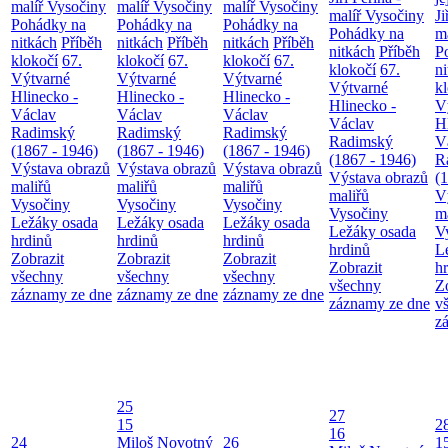
malíř Vysočiny
malíř Vysočiny
malíř Vysočiny
malíř Vysočiny
Ji
Pohádky na
Pohádky na
Pohádky na
Pohádky na
m
nitkách
Příběh
nitkách
Příběh
nitkách
Příběh
nitkách
Příběh
P
klokočí
67.
klokočí
67.
klokočí
67.
klokočí
67.
n
Výtvarné
Výtvarné
Výtvarné
Výtvarné
k
Hlinecko -
Hlinecko -
Hlinecko -
Hlinecko -
V
Václav
Václav
Václav
Václav
H
Radimský
Radimský
Radimský
Radimský
V
(1867 - 1946)
(1867 - 1946)
(1867 - 1946)
(1867 - 1946)
R
Výstava obrazů
Výstava obrazů
Výstava obrazů
Výstava obrazů
(
maliřů
maliřů
maliřů
maliřů
V
Vysočiny
Vysočiny
Vysočiny
Vysočiny
m
Ležáky osada
Ležáky osada
Ležáky osada
Ležáky osada
V
hrdinů
hrdinů
hrdinů
hrdinů
L
Zobrazit
Zobrazit
Zobrazit
Zobrazit
h
všechny
všechny
všechny
všechny
Z
záznamy ze dne
záznamy ze dne
záznamy ze dne
záznamy ze dne
v
z
25
27
15
2
16
24
Miloš Novotný
26
1