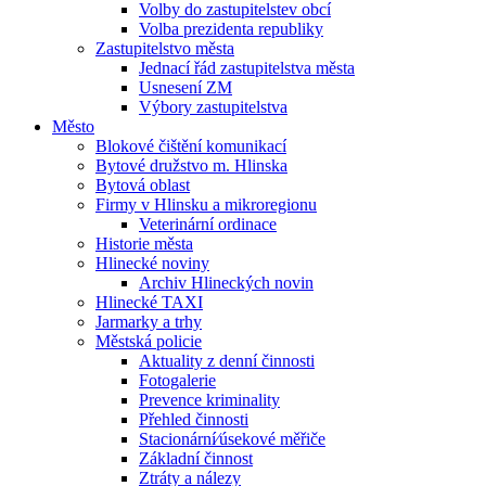
Volby do zastupitelstev obcí
Volba prezidenta republiky
Zastupitelstvo města
Jednací řád zastupitelstva města
Usnesení ZM
Výbory zastupitelstva
Město
Blokové čištění komunikací
Bytové družstvo m. Hlinska
Bytová oblast
Firmy v Hlinsku a mikroregionu
Veterinární ordinace
Historie města
Hlinecké noviny
Archiv Hlineckých novin
Hlinecké TAXI
Jarmarky a trhy
Městská policie
Aktuality z denní činnosti
Fotogalerie
Prevence kriminality
Přehled činnosti
Stacionární⁄úsekové měřiče
Základní činnost
Ztráty a nálezy