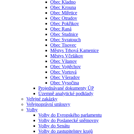
Obec Kladno
Obec Krouna
Obec Miřetice
Obec Otradov
Obec Pokřikov
Obec Raná
Obec Studnice
Obec Svratouch
Obec Tisovec
Městys Trhová Kamenice
Městys Včelákov
Obec Vítanov
Obec Vojtěchov
Obec Vortová
Obec Všeradov
Obec Vysočina
Projednávané dokumenty ÚP
Územně analytické podklady
Veřejné zakázky
Veřejnoprávní smlouvy
Volby
Volby do Evropského parlamentu
Volby do Poslanecké sněmovny
Volby do Senátu
Volby do zastupitelstev krajů