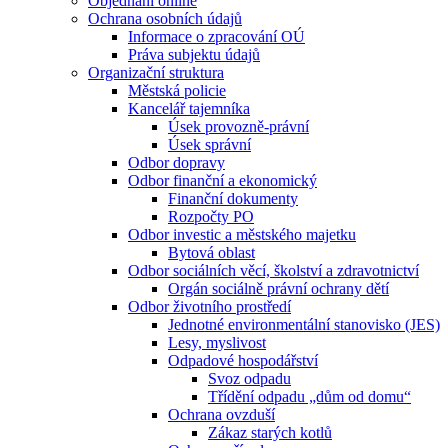
Objednání online
Ochrana osobních údajů
Informace o zpracování OÚ
Práva subjektu údajů
Organizační struktura
Městská policie
Kancelář tajemníka
Úsek provozně-právní
Úsek správní
Odbor dopravy
Odbor finanční a ekonomický
Finanční dokumenty
Rozpočty PO
Odbor investic a městského majetku
Bytová oblast
Odbor sociálních věcí, školství a zdravotnictví
Orgán sociálně právní ochrany dětí
Odbor životního prostředí
Jednotné environmentální stanovisko (JES)
Lesy, myslivost
Odpadové hospodářství
Svoz odpadu
Třídění odpadu „dům od domu“
Ochrana ovzduší
Zákaz starých kotlů