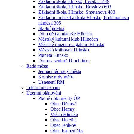
Základní škola Hlinsko, Ležáků 1449
Základní škola, Hlinsko, Resslova 603
Základní škola, Hlinsko, Smetanova 403
Základní umělecká škola Hlinsko, Poděbradovo
náměstí 305
Školní jídelna
Dům dětí a mládeže Hlinsko
Městský kulturní klub Hlinečan
Městské muzeum a galerie Hlinsko
Městská knihovna Hlinsko
Planeta Hlinsko
Domov seniorů Drachtinka
Rada města
Jednací řád rady města
Komise rady města
Usnesení RM
Telefonní seznam
Územní plánování
Platné dokumenty ÚP
Obec Dědová
Obec Hamry
Město Hlinsko
Obec Holetín
Obec Jeníkov
Obec Kameničky