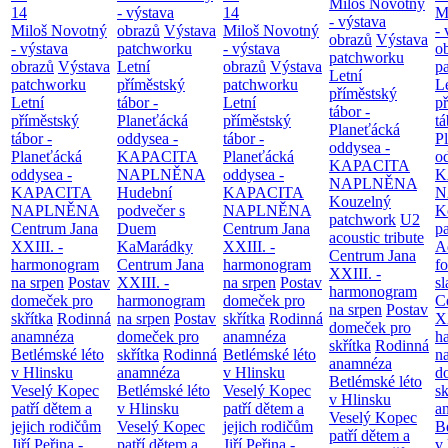
Miloš Novotný
14
- výstava
14
M
- výstava
Miloš Novotný
obrazů
Výstava
Miloš Novotný
- 
obrazů
Výstava
- výstava
patchworku
- výstava
o
patchworku
obrazů
Výstava
Letní
obrazů
Výstava
p
Letní
patchworku
příměstský
patchworku
L
příměstský
Letní
tábor -
Letní
p
tábor -
příměstský
Planeťácká
příměstský
tá
Planeťácká
tábor -
oddysea -
tábor -
P
oddysea -
Planeťácká
KAPACITA
Planeťácká
o
KAPACITA
oddysea -
NAPLNĚNA
oddysea -
K
NAPLNĚNA
KAPACITA
Hudební
KAPACITA
N
Kouzelný
NAPLNĚNA
podvečer s
NAPLNĚNA
K
patchwork
U2
Centrum Jana
Duem
Centrum Jana
p
acoustic tribute
XXIII. -
KaMarádky
XXIII. -
A
Centrum Jana
harmonogram
Centrum Jana
harmonogram
fo
XXIII. -
na srpen
Postav
XXIII. -
na srpen
Postav
sl
harmonogram
domeček pro
harmonogram
domeček pro
C
na srpen
Postav
skřítka
Rodinná
na srpen
Postav
skřítka
Rodinná
XX
domeček pro
anamnéza
domeček pro
anamnéza
h
skřítka
Rodinná
Betlémské léto
skřítka
Rodinná
Betlémské léto
n
anamnéza
v Hlinsku
anamnéza
v Hlinsku
d
Betlémské léto
Veselý Kopec
Betlémské léto
Veselý Kopec
sk
v Hlinsku
patří dětem a
v Hlinsku
patří dětem a
a
Veselý Kopec
jejich rodičům
Veselý Kopec
jejich rodičům
B
patří dětem a
Jiří Peřina -
patří dětem a
Jiří Peřina -
v