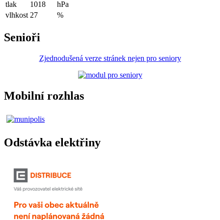
tlak
1018
hPa
vlhkost
27
%
Senioři
Zjednodušená verze stránek nejen pro seniory
Mobilní rozhlas
Odstávka elektřiny