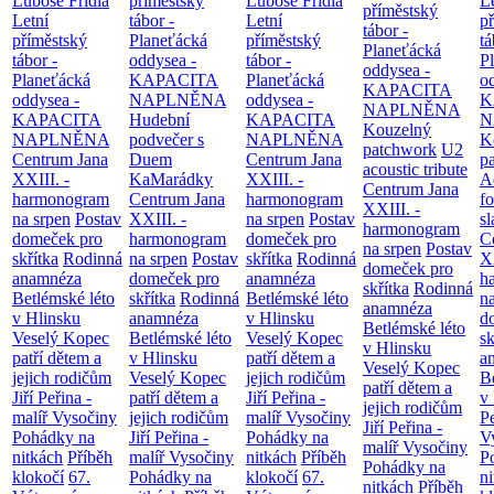
Luboše Frídla
příměstský
Luboše Frídla
L
příměstský
Letní
tábor -
Letní
p
tábor -
příměstský
Planeťácká
příměstský
tá
Planeťácká
tábor -
oddysea -
tábor -
P
oddysea -
Planeťácká
KAPACITA
Planeťácká
o
KAPACITA
oddysea -
NAPLNĚNA
oddysea -
K
NAPLNĚNA
KAPACITA
Hudební
KAPACITA
N
Kouzelný
NAPLNĚNA
podvečer s
NAPLNĚNA
K
patchwork
U2
Centrum Jana
Duem
Centrum Jana
p
acoustic tribute
XXIII. -
KaMarádky
XXIII. -
A
Centrum Jana
harmonogram
Centrum Jana
harmonogram
fo
XXIII. -
na srpen
Postav
XXIII. -
na srpen
Postav
sl
harmonogram
domeček pro
harmonogram
domeček pro
C
na srpen
Postav
skřítka
Rodinná
na srpen
Postav
skřítka
Rodinná
XX
domeček pro
anamnéza
domeček pro
anamnéza
h
skřítka
Rodinná
Betlémské léto
skřítka
Rodinná
Betlémské léto
n
anamnéza
v Hlinsku
anamnéza
v Hlinsku
d
Betlémské léto
Veselý Kopec
Betlémské léto
Veselý Kopec
sk
v Hlinsku
patří dětem a
v Hlinsku
patří dětem a
a
Veselý Kopec
jejich rodičům
Veselý Kopec
jejich rodičům
B
patří dětem a
Jiří Peřina -
patří dětem a
Jiří Peřina -
v
jejich rodičům
malíř Vysočiny
jejich rodičům
malíř Vysočiny
Pe
Jiří Peřina -
Pohádky na
Jiří Peřina -
Pohádky na
V
malíř Vysočiny
nitkách
Příběh
malíř Vysočiny
nitkách
Příběh
P
Pohádky na
klokočí
67.
Pohádky na
klokočí
67.
n
nitkách
Příběh