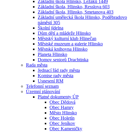
Základní škola Hlinsko, Ležáků 1449
Základní škola, Hlinsko, Resslova 603
Základní škola, Hlinsko, Smetanova 403
Základní umělecká škola Hlinsko, Poděbradovo
náměstí 305
Školní jídelna
Dům dětí a mládeže Hlinsko
Městský kulturní klub Hlinečan
Městské muzeum a galerie Hlinsko
Městská knihovna Hlinsko
Planeta Hlinsko
Domov seniorů Drachtinka
Rada města
Jednací řád rady města
Komise rady města
Usnesení RM
Telefonní seznam
Územní plánování
Platné dokumenty ÚP
Obec Dědová
Obec Hamry
Město Hlinsko
Obec Holetín
Obec Jeníkov
Obec Kameničky