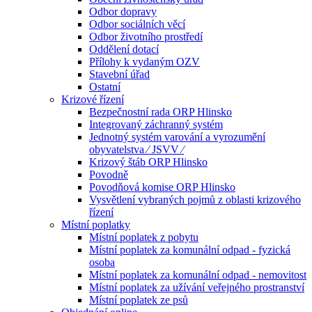
Odbor dopravy
Odbor sociálních věcí
Odbor životního prostředí
Oddělení dotací
Přílohy k vydaným OZV
Stavební úřad
Ostatní
Krizové řízení
Bezpečnostní rada ORP Hlinsko
Integrovaný záchranný systém
Jednotný systém varování a vyrozumění
obyvatelstva ⁄ JSVV ⁄
Krizový štáb ORP Hlinsko
Povodně
Povodňová komise ORP Hlinsko
Vysvětlení vybraných pojmů z oblasti krizového
řízení
Místní poplatky
Místní poplatek z pobytu
Místní poplatek za komunální odpad - fyzická
osoba
Místní poplatek za komunální odpad - nemovitost
Místní poplatek za užívání veřejného prostranství
Místní poplatek ze psů