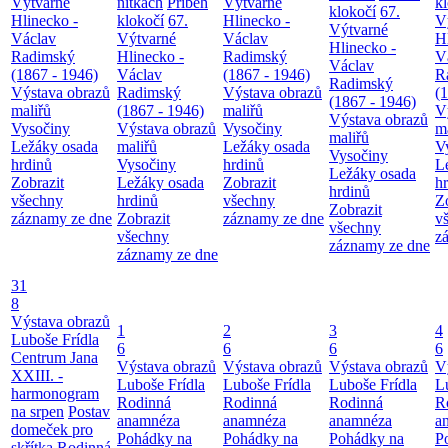
Výtvarné
nitkách
Příběh
Výtvarné
k
klokočí
67.
Hlinecko -
klokočí
67.
Hlinecko -
V
Výtvarné
Václav
Výtvarné
Václav
H
Hlinecko -
Radimský
Hlinecko -
Radimský
V
Václav
(1867 - 1946)
Václav
(1867 - 1946)
R
Radimský
Výstava obrazů
Radimský
Výstava obrazů
(
(1867 - 1946)
maliřů
(1867 - 1946)
maliřů
V
Výstava obrazů
Vysočiny
Výstava obrazů
Vysočiny
m
maliřů
Ležáky osada
maliřů
Ležáky osada
V
Vysočiny
hrdinů
Vysočiny
hrdinů
L
Ležáky osada
Zobrazit
Ležáky osada
Zobrazit
h
hrdinů
všechny
hrdinů
všechny
Z
Zobrazit
záznamy ze dne
Zobrazit
záznamy ze dne
v
všechny
všechny
z
záznamy ze dne
záznamy ze dne
31
8
Výstava obrazů
1
2
3
4
Luboše Frídla
6
6
6
6
Centrum Jana
Výstava obrazů
Výstava obrazů
Výstava obrazů
V
XXIII. -
Luboše Frídla
Luboše Frídla
Luboše Frídla
L
harmonogram
Rodinná
Rodinná
Rodinná
R
na srpen
Postav
anamnéza
anamnéza
anamnéza
a
domeček pro
Pohádky na
Pohádky na
Pohádky na
P
skřítka
Rodinná