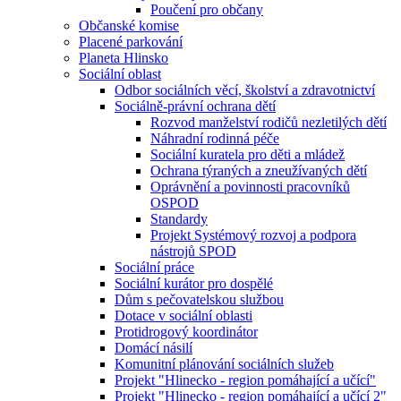
Poučení pro občany
Občanské komise
Placené parkování
Planeta Hlinsko
Sociální oblast
Odbor sociálních věcí, školství a zdravotnictví
Sociálně-právní ochrana dětí
Rozvod manželství rodičů nezletilých dětí
Náhradní rodinná péče
Sociální kuratela pro děti a mládež
Ochrana týraných a zneužívaných dětí
Oprávnění a povinnosti pracovníků
OSPOD
Standardy
Projekt Systémový rozvoj a podpora
nástrojů SPOD
Sociální práce
Sociální kurátor pro dospělé
Dům s pečovatelskou službou
Dotace v sociální oblasti
Protidrogový koordinátor
Domácí násilí
Komunitní plánování sociálních služeb
Projekt "Hlinecko - region pomáhající a učící"
Projekt "Hlinecko - region pomáhající a učící 2"