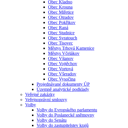
Obec Kladno
Obec Krouna
Obec Miřetice
Obec Otradov
Obec Pokřikov
Obec Raná
Obec Studnice
Obec Svratouch
Obec Tisovec
Městys Trhová Kamenice
Městys Včelákov
Obec Vítanov
Obec Vojtěchov
Obec Vortová
Obec Všeradov
Obec Vysočina
Projednávané dokumenty ÚP
Územně analytické podklady
Veřejné zakázky
Veřejnoprávní smlouvy
Volby
Volby do Evropského parlamentu
Volby do Poslanecké sněmovny
Volby do Senátu
Volby do zastupitelstev krajů