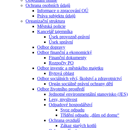
Objednání online
Ochrana osobních údajů
Informace o zpracování OÚ
Práva subjektu údajů
Organizační struktura
Městská policie
Kancelář tajemníka
Úsek provozně-právní
Úsek správní
Odbor dopravy
Odbor finanční a ekonomický
Finanční dokumenty
Rozpočty PO
Odbor investic a městského majetku
Bytová oblast
Odbor sociálních věcí, školství a zdravotnictví
Orgán sociálně právní ochrany dětí
Odbor životního prostředí
Jednotné environmentální stanovisko (JES)
Lesy, myslivost
Odpadové hospodářství
Svoz odpadu
Třídění odpadu „dům od domu“
Ochrana ovzduší
Zákaz starých kotlů