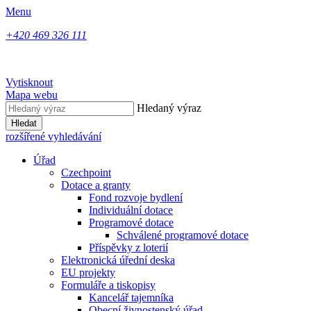
Menu
+420 469 326 111
Vytisknout
Mapa webu
Hledaný výraz
Hledat
rozšířené vyhledávání
Úřad
Czechpoint
Dotace a granty
Fond rozvoje bydlení
Individuální dotace
Programové dotace
Schválené programové dotace
Příspěvky z loterií
Elektronická úřední deska
EU projekty
Formuláře a tiskopisy
Kancelář tajemníka
Obecní živnostenský úřad