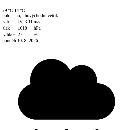
29 °C
14 °C
polojasno, jihovýchodní větřík
vítr
JV, 3.11
m/s
tlak
1018
hPa
vlhkost
27
%
pondělí 10. 8. 2026