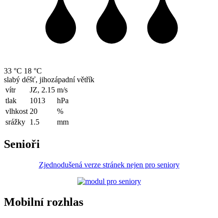
33 °C
18 °C
slabý déšť, jihozápadní větřík
vítr
JZ, 2.15
m/s
tlak
1013
hPa
vlhkost
20
%
srážky
1.5
mm
Senioři
Zjednodušená verze stránek nejen pro seniory
Mobilní rozhlas