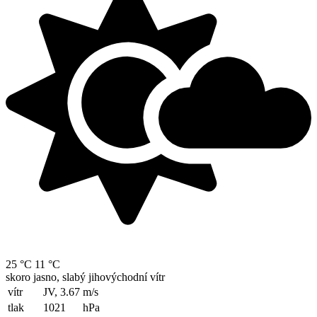
25 °C
11 °C
skoro jasno, slabý jihovýchodní vítr
vítr
JV, 3.67
m/s
tlak
1021
hPa