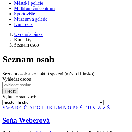
Městská policie
Multifunkční centrum
Sportoviště
Muzeum a galerie
Knihovna
Úvodní stránka
Kontakty
Seznam osob
Seznam osob
Seznam osob a kontaktní spojení (město Hlinsko)
Vyhledat osobu:
Hledat
Vybrat organizaci:
Vše
A
B
C
Č
D
F
G
H
J
K
L
M
N
O
P
S
Š
T
U
V
W
Z
Ž
Soňa Weberová