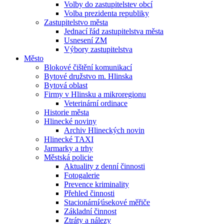
Volby do zastupitelstev obcí
Volba prezidenta republiky
Zastupitelstvo města
Jednací řád zastupitelstva města
Usnesení ZM
Výbory zastupitelstva
Město
Blokové čištění komunikací
Bytové družstvo m. Hlinska
Bytová oblast
Firmy v Hlinsku a mikroregionu
Veterinární ordinace
Historie města
Hlinecké noviny
Archiv Hlineckých novin
Hlinecké TAXI
Jarmarky a trhy
Městská policie
Aktuality z denní činnosti
Fotogalerie
Prevence kriminality
Přehled činnosti
Stacionární⁄úsekové měřiče
Základní činnost
Ztráty a nálezy