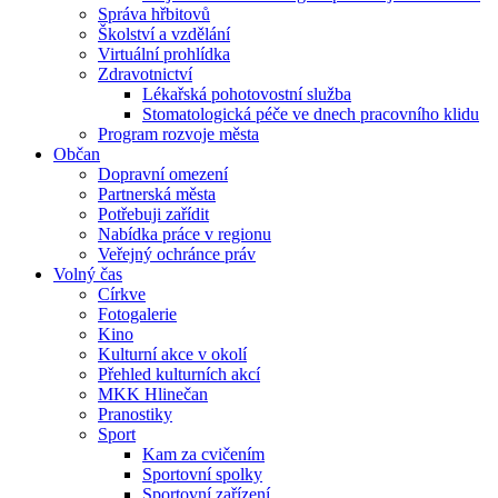
Správa hřbitovů
Školství a vzdělání
Virtuální prohlídka
Zdravotnictví
Lékařská pohotovostní služba
Stomatologická péče ve dnech pracovního klidu
Program rozvoje města
Občan
Dopravní omezení
Partnerská města
Potřebuji zařídit
Nabídka práce v regionu
Veřejný ochránce práv
Volný čas
Církve
Fotogalerie
Kino
Kulturní akce v okolí
Přehled kulturních akcí
MKK Hlinečan
Pranostiky
Sport
Kam za cvičením
Sportovní spolky
Sportovní zařízení