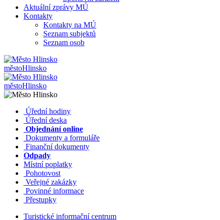
Aktuální zprávy MÚ
Kontakty
Kontakty na MÚ
Seznam subjektů
Seznam osob
město
Hlinsko
město
Hlinsko
​​
Úřední hodiny
​​
Úřední deska
​​
Objednání online
​​
Dokumenty a formuláře
Finanční dokumenty
Odpady
Místní poplatky
​​
Pohotovost
​​
Veřejné zakázky
​​
Povinné informace
​​
Přestupky
Turistické informační centrum