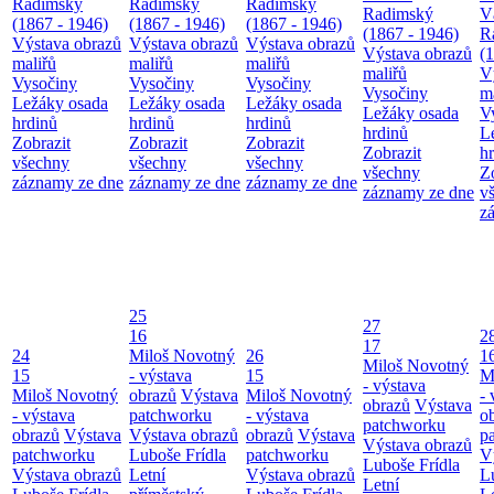
Radimský
Radimský
Radimský
Radimský
V
(1867 - 1946)
(1867 - 1946)
(1867 - 1946)
(1867 - 1946)
R
Výstava obrazů
Výstava obrazů
Výstava obrazů
Výstava obrazů
(
maliřů
maliřů
maliřů
maliřů
V
Vysočiny
Vysočiny
Vysočiny
Vysočiny
m
Ležáky osada
Ležáky osada
Ležáky osada
Ležáky osada
V
hrdinů
hrdinů
hrdinů
hrdinů
L
Zobrazit
Zobrazit
Zobrazit
Zobrazit
h
všechny
všechny
všechny
všechny
Z
záznamy ze dne
záznamy ze dne
záznamy ze dne
záznamy ze dne
v
z
25
27
16
2
17
24
Miloš Novotný
26
1
Miloš Novotný
15
- výstava
15
M
- výstava
Miloš Novotný
obrazů
Výstava
Miloš Novotný
- 
obrazů
Výstava
- výstava
patchworku
- výstava
o
patchworku
obrazů
Výstava
Výstava obrazů
obrazů
Výstava
p
Výstava obrazů
patchworku
Luboše Frídla
patchworku
V
Luboše Frídla
Výstava obrazů
Letní
Výstava obrazů
L
Letní