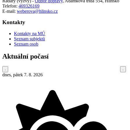
Radary (výzvy) -
Odbor dopravy
,
Adámkova třída 554, Hlinsko
Telefon:
469326169
E-mail:
weberova@hlinsko.cz
Kontakty
Kontakty na MÚ
Seznam subjektů
Seznam osob
Aktuální počasí
dnes, pátek 7. 8. 2026