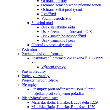
Ochrana přírody
Ochrana zemědělského půdního fondu
Ochrana zvířat proti týrání
Rybářství
Vodní hospodářství
Stavební úřad
Úsek stavebního řádu
Úsek územního plánováni a GIS
Úsek silničního hospodářství
Úsek památkové péče
Obecní živnostenský úřad
Podatelna
Povinně poskyt. informace
Poskytování informací dle zákona č. 106⁄1999
Sb.
Výroční zprávy
Právní předpisy
Projekty a záměry
Projekty národní zdroje
Přestupky
Přestupky proti občanskému soužití, proti
majetku, proti veřejnému pořádku
Příspěvkové organizace
Mateřská škola, Hlinsko, Budovatelů 1229
Mateřská škola, Hlinsko, Rubešova 1250