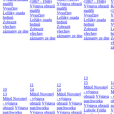
(1867 - 1946)
(1867 - 1946)
V
maliřů
Výstava obrazů
Výstava obrazů
Výstava obrazů
R
Vysočiny
maliřů
maliřů
maliřů
(
Ležáky osada
Vysočiny
Vysočiny
Vysočiny
V
hrdinů
Ležáky osada
Ležáky osada
Ležáky osada
m
Zobrazit
hrdinů
hrdinů
hrdinů
V
všechny
Zobrazit
Zobrazit
Zobrazit
L
záznamy ze dne
všechny
všechny
všechny
h
záznamy ze dne
záznamy ze dne
záznamy ze dne
Z
v
z
13
15
1
11
12
Miloš Novotný
1
10
14
14
- výstava
M
13
Miloš Novotný
Miloš Novotný
obrazů
Výstava
- 
Miloš Novotný
- výstava
- výstava
patchworku
o
- výstava
obrazů
Výstava
obrazů
Výstava
Výstava obrazů
p
obrazů
Výstava
patchworku
patchworku
Luboše Frídla
V
patchworku
Výstava obrazů
Výstava obrazů