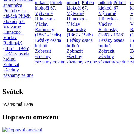
nitkách
Příběh
nitkách
Příběh
nitkách
Příběh
n
anamnéza
klokočí
67.
klokočí
67.
klokočí
67.
k
Pohádky na
Výtvarné
Výtvarné
Výtvarné
V
nitkách
Příběh
Hlinecko -
Hlinecko -
Hlinecko -
H
klokočí
67.
Václav
Václav
Václav
V
Výtvarné
Radimský
Radimský
Radimský
R
Hlinecko -
(1867 - 1946)
(1867 - 1946)
(1867 - 1946)
(
Václav
Ležáky osada
Ležáky osada
Ležáky osada
L
Radimský
hrdinů
hrdinů
hrdinů
h
(1867 - 1946)
Zobrazit
Zobrazit
Zobrazit
Z
Ležáky osada
všechny
všechny
všechny
v
hrdinů
záznamy ze dne
záznamy ze dne
záznamy ze dne
z
Zobrazit
všechny
záznamy ze dne
Svátek
Svátek má
Lada
Dopravní omezení