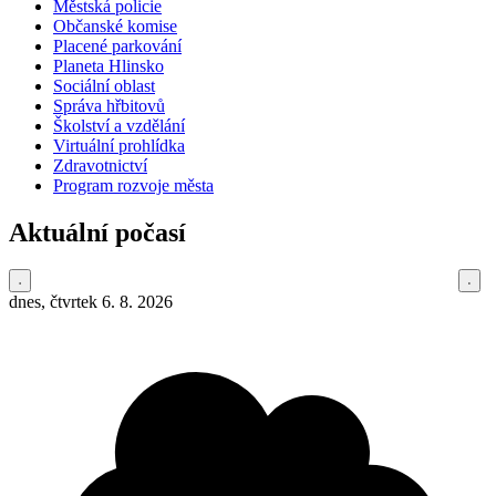
Městská policie
Občanské komise
Placené parkování
Planeta Hlinsko
Sociální oblast
Správa hřbitovů
Školství a vzdělání
Virtuální prohlídka
Zdravotnictví
Program rozvoje města
Aktuální počasí
dnes, čtvrtek 6. 8. 2026