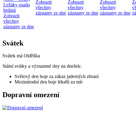
Zobrazit
Zobrazit
Zobrazit
Z
Ležáky osada
všechny
všechny
všechny
v
hrdinů
záznamy ze dne
záznamy ze dne
záznamy ze dne
z
Zobrazit
všechny
záznamy ze dne
Svátek
Svátek má
Oldřiška
Státní svátky a významné dny na dnešek:
Světový den boje za zákaz jaderných zbraní
Mezinárodní den boje lékařů za mír
Dopravní omezení