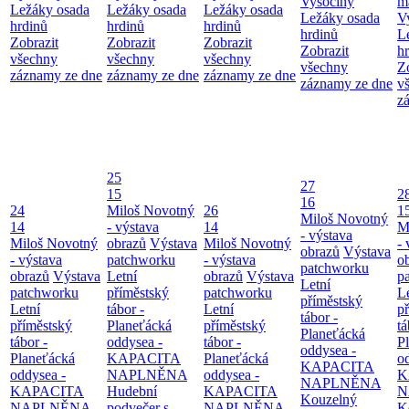
Vysočiny
m
Ležáky osada
Ležáky osada
Ležáky osada
Ležáky osada
V
hrdinů
hrdinů
hrdinů
hrdinů
L
Zobrazit
Zobrazit
Zobrazit
Zobrazit
h
všechny
všechny
všechny
všechny
Z
záznamy ze dne
záznamy ze dne
záznamy ze dne
záznamy ze dne
v
z
25
27
15
2
16
24
Miloš Novotný
26
1
Miloš Novotný
14
- výstava
14
M
- výstava
Miloš Novotný
obrazů
Výstava
Miloš Novotný
- 
obrazů
Výstava
- výstava
patchworku
- výstava
o
patchworku
obrazů
Výstava
Letní
obrazů
Výstava
p
Letní
patchworku
příměstský
patchworku
L
příměstský
Letní
tábor -
Letní
p
tábor -
příměstský
Planeťácká
příměstský
tá
Planeťácká
tábor -
oddysea -
tábor -
P
oddysea -
Planeťácká
KAPACITA
Planeťácká
o
KAPACITA
oddysea -
NAPLNĚNA
oddysea -
K
NAPLNĚNA
KAPACITA
Hudební
KAPACITA
N
Kouzelný
NAPLNĚNA
podvečer s
NAPLNĚNA
K