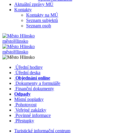
Aktuální zprávy MÚ
Kontakty
Kontakty na MÚ
Seznam subjektů
Seznam osob
město
Hlinsko
město
Hlinsko
​​
Úřední hodiny
​​
Úřední deska
​​
Objednání online
​​
Dokumenty a formuláře
Finanční dokumenty
Odpady
Místní poplatky
​​
Pohotovost
​​
Veřejné zakázky
​​
Povinné informace
​​
Přestupky
Turistické informační centrum