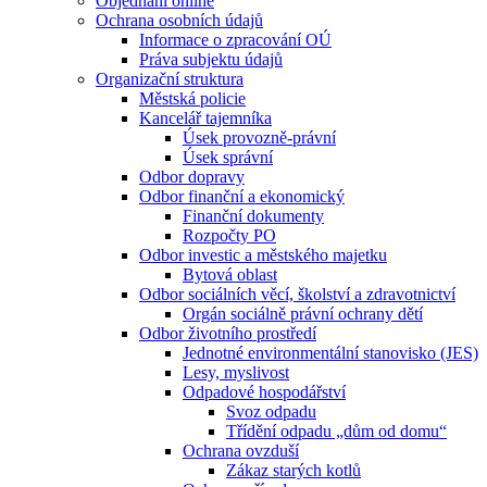
Objednání online
Ochrana osobních údajů
Informace o zpracování OÚ
Práva subjektu údajů
Organizační struktura
Městská policie
Kancelář tajemníka
Úsek provozně-právní
Úsek správní
Odbor dopravy
Odbor finanční a ekonomický
Finanční dokumenty
Rozpočty PO
Odbor investic a městského majetku
Bytová oblast
Odbor sociálních věcí, školství a zdravotnictví
Orgán sociálně právní ochrany dětí
Odbor životního prostředí
Jednotné environmentální stanovisko (JES)
Lesy, myslivost
Odpadové hospodářství
Svoz odpadu
Třídění odpadu „dům od domu“
Ochrana ovzduší
Zákaz starých kotlů