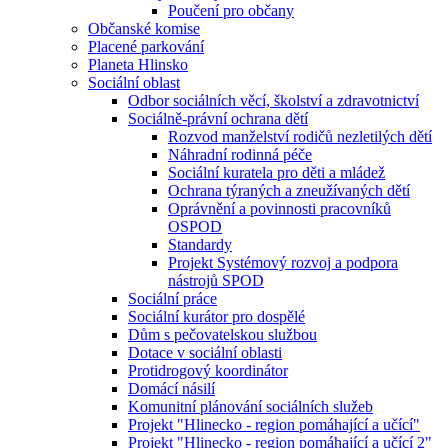
Poučení pro občany
Občanské komise
Placené parkování
Planeta Hlinsko
Sociální oblast
Odbor sociálních věcí, školství a zdravotnictví
Sociálně-právní ochrana dětí
Rozvod manželství rodičů nezletilých dětí
Náhradní rodinná péče
Sociální kuratela pro děti a mládež
Ochrana týraných a zneužívaných dětí
Oprávnění a povinnosti pracovníků
OSPOD
Standardy
Projekt Systémový rozvoj a podpora
nástrojů SPOD
Sociální práce
Sociální kurátor pro dospělé
Dům s pečovatelskou službou
Dotace v sociální oblasti
Protidrogový koordinátor
Domácí násilí
Komunitní plánování sociálních služeb
Projekt "Hlinecko - region pomáhající a učící"
Projekt "Hlinecko - region pomáhající a učící 2"