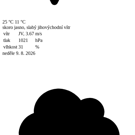
25 °C
11 °C
skoro jasno, slabý jihovýchodní vítr
vítr
JV, 3.67
m/s
tlak
1021
hPa
vlhkost
31
%
neděle 9. 8. 2026