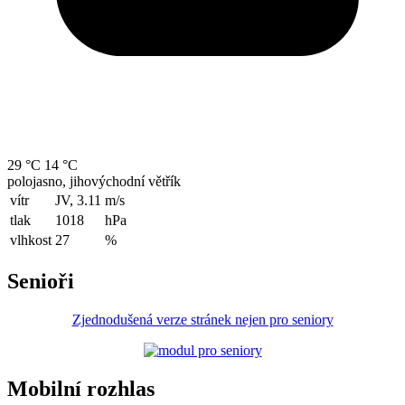
29 °C
14 °C
polojasno, jihovýchodní větřík
vítr
JV, 3.11
m/s
tlak
1018
hPa
vlhkost
27
%
Senioři
Zjednodušená verze stránek nejen pro seniory
Mobilní rozhlas