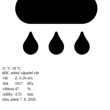
31 °C
18 °C
déšť, mírný západní vítr
vítr
Z, 6.26
m/s
tlak
1017
hPa
vlhkost
47
%
srážky
4.55
mm
zítra, pátek 7. 8. 2026