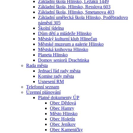
Základní škola Hlinsko, Ležáků 1449
Základní škola, Hlinsko, Resslova 603
Základní škola, Hlinsko, Smetanova 403
Základní umělecká škola Hlinsko, Poděbradovo
náměstí 305
Školní jídelna
Dům dětí a mládeže Hlinsko
Městský kulturní klub Hlinečan
Městské muzeum a galerie Hlinsko
Městská knihovna Hlinsko
Planeta Hlinsko
Domov seniorů Drachtinka
Rada města
Jednací řád rady města
Komise rady města
Usnesení RM
Telefonní seznam
Územní plánování
Platné dokumenty ÚP
Obec Dědová
Obec Hamry
Město Hlinsko
Obec Holetín
Obec Jeníkov
Obec Kameničky