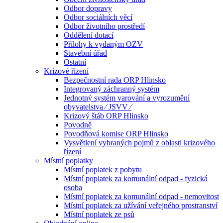
Odbor dopravy
Odbor sociálních věcí
Odbor životního prostředí
Oddělení dotací
Přílohy k vydaným OZV
Stavební úřad
Ostatní
Krizové řízení
Bezpečnostní rada ORP Hlinsko
Integrovaný záchranný systém
Jednotný systém varování a vyrozumění
obyvatelstva ⁄ JSVV ⁄
Krizový štáb ORP Hlinsko
Povodně
Povodňová komise ORP Hlinsko
Vysvětlení vybraných pojmů z oblasti krizového
řízení
Místní poplatky
Místní poplatek z pobytu
Místní poplatek za komunální odpad - fyzická
osoba
Místní poplatek za komunální odpad - nemovitost
Místní poplatek za užívání veřejného prostranství
Místní poplatek ze psů