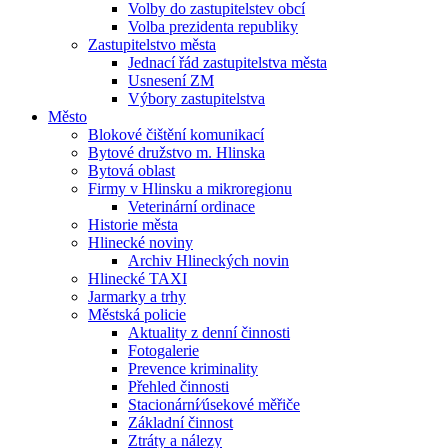
Volby do zastupitelstev obcí
Volba prezidenta republiky
Zastupitelstvo města
Jednací řád zastupitelstva města
Usnesení ZM
Výbory zastupitelstva
Město
Blokové čištění komunikací
Bytové družstvo m. Hlinska
Bytová oblast
Firmy v Hlinsku a mikroregionu
Veterinární ordinace
Historie města
Hlinecké noviny
Archiv Hlineckých novin
Hlinecké TAXI
Jarmarky a trhy
Městská policie
Aktuality z denní činnosti
Fotogalerie
Prevence kriminality
Přehled činnosti
Stacionární⁄úsekové měřiče
Základní činnost
Ztráty a nálezy