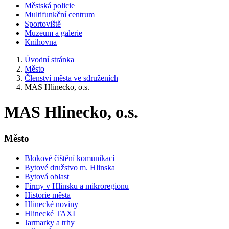
Městská policie
Multifunkční centrum
Sportoviště
Muzeum a galerie
Knihovna
Úvodní stránka
Město
Členství města ve sdruženích
MAS Hlinecko, o.s.
MAS Hlinecko, o.s.
Město
Blokové čištění komunikací
Bytové družstvo m. Hlinska
Bytová oblast
Firmy v Hlinsku a mikroregionu
Historie města
Hlinecké noviny
Hlinecké TAXI
Jarmarky a trhy