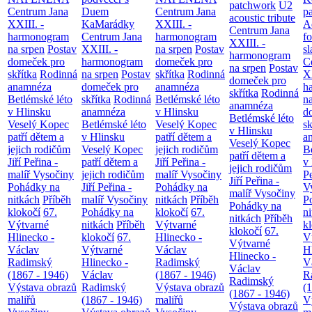
patchwork
U2
Centrum Jana
Duem
Centrum Jana
p
acoustic tribute
XXIII. -
KaMarádky
XXIII. -
A
Centrum Jana
harmonogram
Centrum Jana
harmonogram
fo
XXIII. -
na srpen
Postav
XXIII. -
na srpen
Postav
sl
harmonogram
domeček pro
harmonogram
domeček pro
C
na srpen
Postav
skřítka
Rodinná
na srpen
Postav
skřítka
Rodinná
XX
domeček pro
anamnéza
domeček pro
anamnéza
h
skřítka
Rodinná
Betlémské léto
skřítka
Rodinná
Betlémské léto
n
anamnéza
v Hlinsku
anamnéza
v Hlinsku
d
Betlémské léto
Veselý Kopec
Betlémské léto
Veselý Kopec
sk
v Hlinsku
patří dětem a
v Hlinsku
patří dětem a
a
Veselý Kopec
jejich rodičům
Veselý Kopec
jejich rodičům
B
patří dětem a
Jiří Peřina -
patří dětem a
Jiří Peřina -
v
jejich rodičům
malíř Vysočiny
jejich rodičům
malíř Vysočiny
Pe
Jiří Peřina -
Pohádky na
Jiří Peřina -
Pohádky na
V
malíř Vysočiny
nitkách
Příběh
malíř Vysočiny
nitkách
Příběh
P
Pohádky na
klokočí
67.
Pohádky na
klokočí
67.
n
nitkách
Příběh
Výtvarné
nitkách
Příběh
Výtvarné
k
klokočí
67.
Hlinecko -
klokočí
67.
Hlinecko -
V
Výtvarné
Václav
Výtvarné
Václav
H
Hlinecko -
Radimský
Hlinecko -
Radimský
V
Václav
(1867 - 1946)
Václav
(1867 - 1946)
R
Radimský
Výstava obrazů
Radimský
Výstava obrazů
(
(1867 - 1946)
maliřů
(1867 - 1946)
maliřů
V
Výstava obrazů