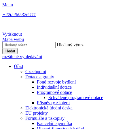
Menu
+420 469 326 111
Vytisknout
Mapa webu
Hledaný výraz
Hledat
rozšířené vyhledávání
Úřad
Czechpoint
Dotace a granty
Fond rozvoje bydlení
Individuální dotace
Programové dotace
Schválené programové dotace
Příspěvky z loterií
Elektronická úřední deska
EU projekty
Formuláře a tiskopisy
Kancelář tajemníka
Obecní živnostenský úřad