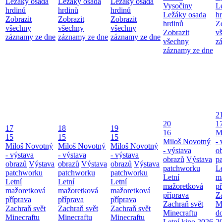
Ležáky osada
Ležáky osada
Ležáky osada
Vysočiny
L
hrdinů
hrdinů
hrdinů
Ležáky osada
h
Zobrazit
Zobrazit
Zobrazit
hrdinů
Z
všechny
všechny
všechny
Zobrazit
v
záznamy ze dne
záznamy ze dne
záznamy ze dne
všechny
z
záznamy ze dne
2
20
1
17
18
19
16
M
15
15
15
Miloš Novotný
- 
Miloš Novotný
Miloš Novotný
Miloš Novotný
- výstava
o
- výstava
- výstava
- výstava
obrazů
Výstava
p
obrazů
Výstava
obrazů
Výstava
obrazů
Výstava
patchworku
L
patchworku
patchworku
patchworku
Letní
m
Letní
Letní
Letní
mažoretková
př
mažoretková
mažoretková
mažoretková
příprava
Z
příprava
příprava
příprava
Zachraň svět
M
Zachraň svět
Zachraň svět
Zachraň svět
Minecraftu
d
Minecraftu
Minecraftu
Minecraftu
Letní kino 2026
2