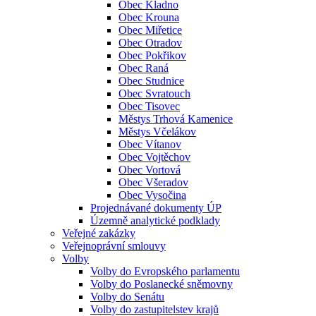
Obec Kladno
Obec Krouna
Obec Miřetice
Obec Otradov
Obec Pokřikov
Obec Raná
Obec Studnice
Obec Svratouch
Obec Tisovec
Městys Trhová Kamenice
Městys Včelákov
Obec Vítanov
Obec Vojtěchov
Obec Vortová
Obec Všeradov
Obec Vysočina
Projednávané dokumenty ÚP
Územně analytické podklady
Veřejné zakázky
Veřejnoprávní smlouvy
Volby
Volby do Evropského parlamentu
Volby do Poslanecké sněmovny
Volby do Senátu
Volby do zastupitelstev krajů