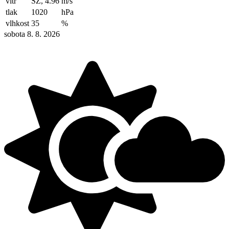
vítr
SZ, 4.96
m/s
tlak
1020
hPa
vlhkost
35
%
sobota 8. 8. 2026