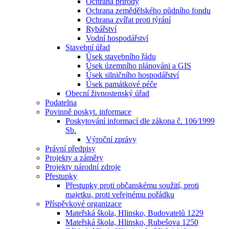
Ochrana přírody
Ochrana zemědělského půdního fondu
Ochrana zvířat proti týrání
Rybářství
Vodní hospodářství
Stavební úřad
Úsek stavebního řádu
Úsek územního plánováni a GIS
Úsek silničního hospodářství
Úsek památkové péče
Obecní živnostenský úřad
Podatelna
Povinně poskyt. informace
Poskytování informací dle zákona č. 106⁄1999
Sb.
Výroční zprávy
Právní předpisy
Projekty a záměry
Projekty národní zdroje
Přestupky
Přestupky proti občanskému soužití, proti
majetku, proti veřejnému pořádku
Příspěvkové organizace
Mateřská škola, Hlinsko, Budovatelů 1229
Mateřská škola, Hlinsko, Rubešova 1250