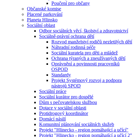
Poučení pro občany
Občanské komise
Placené parkování
Planeta Hlinsko
Sociální oblast
Odbor sociálních věcí, školství a zdravotnictví
Sociálně-právní ochrana dětí
Rozvod manželství rodičů nezletilých dětí
Náhradní rodinná péče
Sociální kuratela pro děti a mládež
Ochrana týraných a zneužívaných dětí
Oprávnění a povinnosti pracovníků
OSPOD
Standardy
Projekt Systémový rozvoj a podpora
nástrojů SPOD
Sociální práce
Sociální kurátor pro dospělé
Dům s pečovatelskou službou
Dotace v sociální oblasti
Protidrogový koordinátor
Domácí násilí
Komunitní plánování sociálních služeb
Projekt "Hlinecko - region pomáhající a učící"
Projekt "Hlinecko - region pomáhající a učící 2"