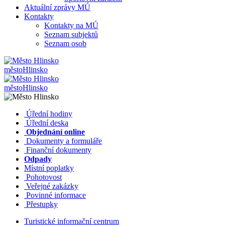
Aktuální zprávy MÚ
Kontakty
Kontakty na MÚ
Seznam subjektů
Seznam osob
město
Hlinsko
město
Hlinsko
​​
Úřední hodiny
​​
Úřední deska
​​
Objednání online
​​
Dokumenty a formuláře
Finanční dokumenty
Odpady
Místní poplatky
​​
Pohotovost
​​
Veřejné zakázky
​​
Povinné informace
​​
Přestupky
Turistické informační centrum