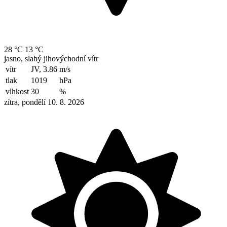
28 °C
13 °C
jasno, slabý jihovýchodní vítr
vítr
JV, 3.86
m/s
tlak
1019
hPa
vlhkost
30
%
zítra, pondělí 10. 8. 2026