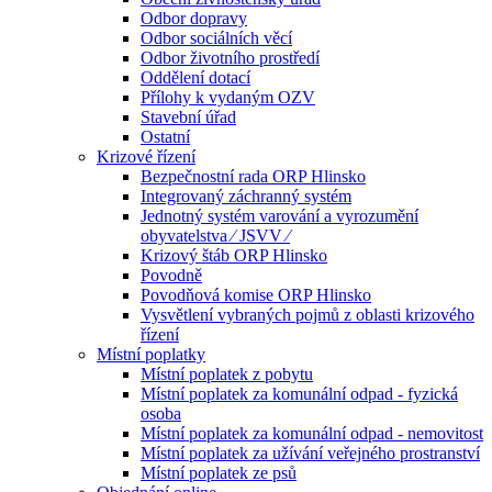
Odbor dopravy
Odbor sociálních věcí
Odbor životního prostředí
Oddělení dotací
Přílohy k vydaným OZV
Stavební úřad
Ostatní
Krizové řízení
Bezpečnostní rada ORP Hlinsko
Integrovaný záchranný systém
Jednotný systém varování a vyrozumění
obyvatelstva ⁄ JSVV ⁄
Krizový štáb ORP Hlinsko
Povodně
Povodňová komise ORP Hlinsko
Vysvětlení vybraných pojmů z oblasti krizového
řízení
Místní poplatky
Místní poplatek z pobytu
Místní poplatek za komunální odpad - fyzická
osoba
Místní poplatek za komunální odpad - nemovitost
Místní poplatek za užívání veřejného prostranství
Místní poplatek ze psů