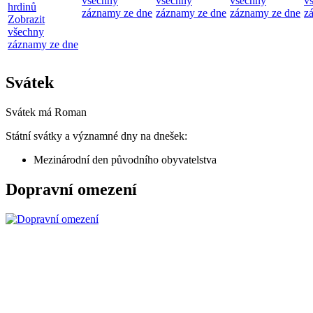
všechny
všechny
všechny
v
hrdinů
záznamy ze dne
záznamy ze dne
záznamy ze dne
z
Zobrazit
všechny
záznamy ze dne
Svátek
Svátek má
Roman
Státní svátky a významné dny na dnešek:
Mezinárodní den původního obyvatelstva
Dopravní omezení