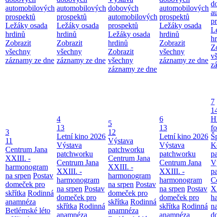
d
automobilových
automobilových
dobových
automobilových
a
prospektů
prospektů
automobilových
prospektů
p
Ležáky osada
Ležáky osada
prospektů
Ležáky osada
L
hrdinů
hrdinů
Ležáky osada
hrdinů
h
Zobrazit
Zobrazit
hrdinů
Zobrazit
Z
všechny
všechny
Zobrazit
všechny
v
záznamy ze dne
záznamy ze dne
všechny
záznamy ze dne
z
záznamy ze dne
7
1
4
6
H
5
13
13
f
3
12
Letní kino 2026
Letní kino 2026
Š
11
Výstava
Výstava
Výstava
K
Centrum Jana
patchworku
patchworku
patchworku
p
XXIII. -
Centrum Jana
Centrum Jana
Centrum Jana
V
harmonogram
XXIII. -
XXIII. -
XXIII. -
p
na srpen
Postav
harmonogram
harmonogram
harmonogram
C
domeček pro
na srpen
Postav
na srpen
Postav
na srpen
Postav
XX
skřítka
Rodinná
domeček pro
domeček pro
domeček pro
h
anamnéza
skřítka
Rodinná
skřítka
Rodinná
skřítka
Rodinná
n
Betlémské léto
anamnéza
anamnéza
anamnéza
d