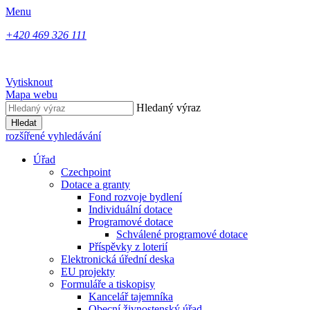
Menu
+420 469 326 111
Vytisknout
Mapa webu
Hledaný výraz
Hledat
rozšířené vyhledávání
Úřad
Czechpoint
Dotace a granty
Fond rozvoje bydlení
Individuální dotace
Programové dotace
Schválené programové dotace
Příspěvky z loterií
Elektronická úřední deska
EU projekty
Formuláře a tiskopisy
Kancelář tajemníka
Obecní živnostenský úřad