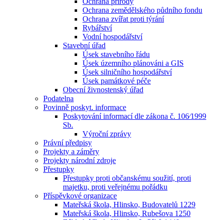
Ochrana přírody
Ochrana zemědělského půdního fondu
Ochrana zvířat proti týrání
Rybářství
Vodní hospodářství
Stavební úřad
Úsek stavebního řádu
Úsek územního plánováni a GIS
Úsek silničního hospodářství
Úsek památkové péče
Obecní živnostenský úřad
Podatelna
Povinně poskyt. informace
Poskytování informací dle zákona č. 106⁄1999
Sb.
Výroční zprávy
Právní předpisy
Projekty a záměry
Projekty národní zdroje
Přestupky
Přestupky proti občanskému soužití, proti
majetku, proti veřejnému pořádku
Příspěvkové organizace
Mateřská škola, Hlinsko, Budovatelů 1229
Mateřská škola, Hlinsko, Rubešova 1250