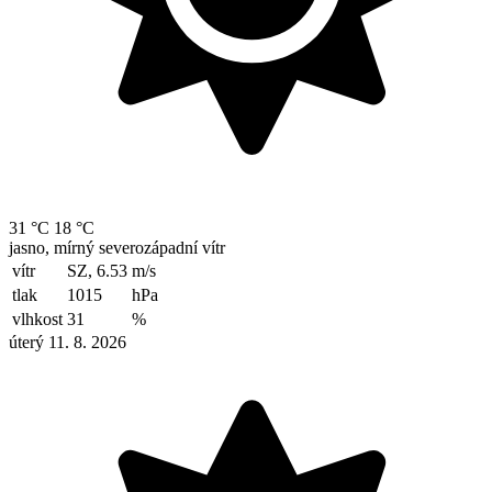
31 °C
18 °C
jasno, mírný severozápadní vítr
vítr
SZ, 6.53
m/s
tlak
1015
hPa
vlhkost
31
%
úterý 11. 8. 2026