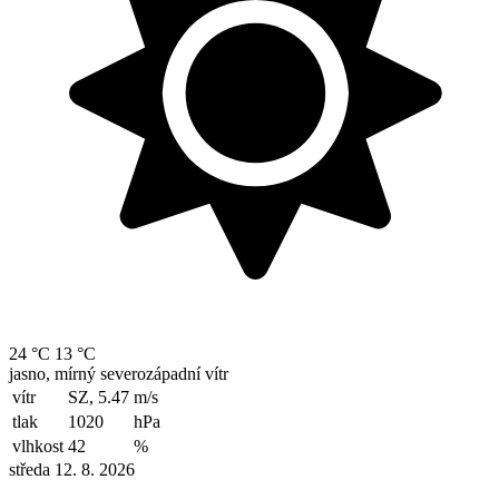
24 °C
13 °C
jasno, mírný severozápadní vítr
vítr
SZ, 5.47
m/s
tlak
1020
hPa
vlhkost
42
%
středa 12. 8. 2026