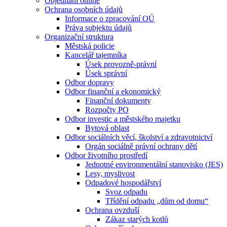
Objednání online
Ochrana osobních údajů
Informace o zpracování OÚ
Práva subjektu údajů
Organizační struktura
Městská policie
Kancelář tajemníka
Úsek provozně-právní
Úsek správní
Odbor dopravy
Odbor finanční a ekonomický
Finanční dokumenty
Rozpočty PO
Odbor investic a městského majetku
Bytová oblast
Odbor sociálních věcí, školství a zdravotnictví
Orgán sociálně právní ochrany dětí
Odbor životního prostředí
Jednotné environmentální stanovisko (JES)
Lesy, myslivost
Odpadové hospodářství
Svoz odpadu
Třídění odpadu „dům od domu“
Ochrana ovzduší
Zákaz starých kotlů