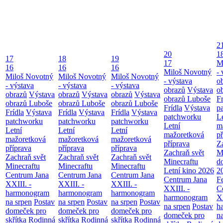
2
20
1
17
18
19
17
M
16
16
16
Miloš Novotný
- 
Miloš Novotný
Miloš Novotný
Miloš Novotný
- výstava
o
- výstava
- výstava
- výstava
obrazů
Výstava
o
obrazů
Výstava
obrazů
Výstava
obrazů
Výstava
obrazů Luboše
Fr
obrazů Luboše
obrazů Luboše
obrazů Luboše
Frídla
Výstava
p
Frídla
Výstava
Frídla
Výstava
Frídla
Výstava
patchworku
L
patchworku
patchworku
patchworku
Letní
m
Letní
Letní
Letní
mažoretková
př
mažoretková
mažoretková
mažoretková
příprava
Z
příprava
příprava
příprava
Zachraň svět
M
Zachraň svět
Zachraň svět
Zachraň svět
Minecraftu
d
Minecraftu
Minecraftu
Minecraftu
Letní kino 2026
2
Centrum Jana
Centrum Jana
Centrum Jana
Centrum Jana
F
XXIII. -
XXIII. -
XXIII. -
XXIII. -
C
harmonogram
harmonogram
harmonogram
harmonogram
XX
na srpen
Postav
na srpen
Postav
na srpen
Postav
na srpen
Postav
h
domeček pro
domeček pro
domeček pro
domeček pro
n
skřítka
Rodinná
skřítka
Rodinná
skřítka
Rodinná