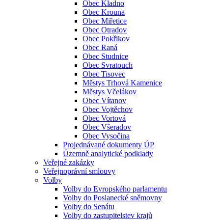
Obec Kladno
Obec Krouna
Obec Miřetice
Obec Otradov
Obec Pokřikov
Obec Raná
Obec Studnice
Obec Svratouch
Obec Tisovec
Městys Trhová Kamenice
Městys Včelákov
Obec Vítanov
Obec Vojtěchov
Obec Vortová
Obec Všeradov
Obec Vysočina
Projednávané dokumenty ÚP
Územně analytické podklady
Veřejné zakázky
Veřejnoprávní smlouvy
Volby
Volby do Evropského parlamentu
Volby do Poslanecké sněmovny
Volby do Senátu
Volby do zastupitelstev krajů