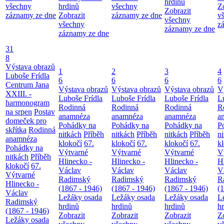
hrdinů
všechny
hrdinů
všechny
Z
Zobrazit
záznamy ze dne
Zobrazit
záznamy ze dne
v
všechny
všechny
z
záznamy ze dne
záznamy ze dne
31
8
Výstava obrazů
1
2
3
4
Luboše Frídla
6
6
6
6
Centrum Jana
Výstava obrazů
Výstava obrazů
Výstava obrazů
V
XXIII. -
Luboše Frídla
Luboše Frídla
Luboše Frídla
L
harmonogram
Rodinná
Rodinná
Rodinná
R
na srpen
Postav
anamnéza
anamnéza
anamnéza
a
domeček pro
Pohádky na
Pohádky na
Pohádky na
P
skřítka
Rodinná
nitkách
Příběh
nitkách
Příběh
nitkách
Příběh
n
anamnéza
klokočí
67.
klokočí
67.
klokočí
67.
k
Pohádky na
Výtvarné
Výtvarné
Výtvarné
V
nitkách
Příběh
Hlinecko -
Hlinecko -
Hlinecko -
H
klokočí
67.
Václav
Václav
Václav
V
Výtvarné
Radimský
Radimský
Radimský
R
Hlinecko -
(1867 - 1946)
(1867 - 1946)
(1867 - 1946)
(
Václav
Ležáky osada
Ležáky osada
Ležáky osada
L
Radimský
hrdinů
hrdinů
hrdinů
h
(1867 - 1946)
Zobrazit
Zobrazit
Zobrazit
Z
Ležáky osada