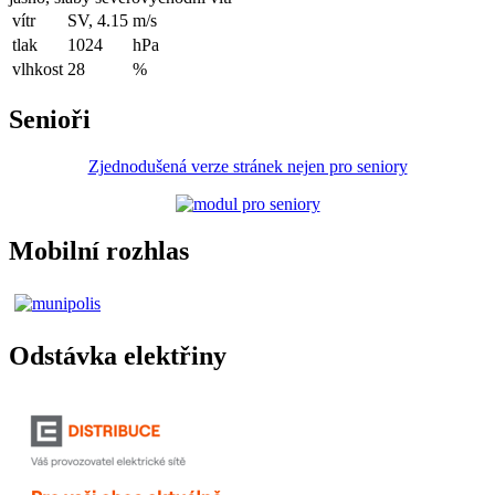
vítr
SV, 4.15
m/s
tlak
1024
hPa
vlhkost
28
%
Senioři
Zjednodušená verze stránek nejen pro seniory
Mobilní rozhlas
Odstávka elektřiny