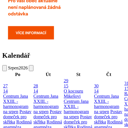
Kalendář
Srpen
2026
Po
Út
St
Čt
29
3
27
28
15
30
1
14
14
O kocouru
14
R
Centrum Jana
Centrum Jana
Mikešovi
Centrum Jana
C
XXIII. -
XXIII. -
Centrum Jana
XXIII. -
XX
harmonogram
harmonogram
XXIII. -
harmonogram
h
na srpen
Postav
na srpen
Postav
harmonogram
na srpen
Postav
n
domeček pro
domeček pro
na srpen
Postav
domeček pro
d
skřítka
Rodinná
skřítka
Rodinná
domeček pro
skřítka
Rodinná
sk
anamnéza
anamnéza
skřítka
Rodinná
anamnéza