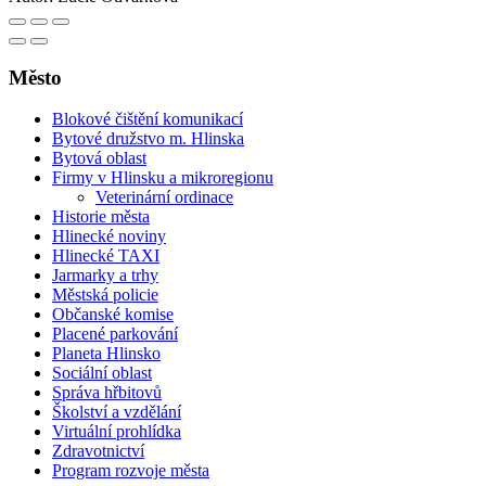
Město
Blokové čištění komunikací
Bytové družstvo m. Hlinska
Bytová oblast
Firmy v Hlinsku a mikroregionu
Veterinární ordinace
Historie města
Hlinecké noviny
Hlinecké TAXI
Jarmarky a trhy
Městská policie
Občanské komise
Placené parkování
Planeta Hlinsko
Sociální oblast
Správa hřbitovů
Školství a vzdělání
Virtuální prohlídka
Zdravotnictví
Program rozvoje města