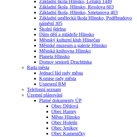
Základní škola Hlinsko, Ležáků 1449
Základní škola, Hlinsko, Resslova 603
Základní škola, Hlinsko, Smetanova 403
Základní umělecká škola Hlinsko, Poděbradovo
náměstí 305
Školní jídelna
Dům dětí a mládeže Hlinsko
Městský kulturní klub Hlinečan
Městské muzeum a galerie Hlinsko
Městská knihovna Hlinsko
Planeta Hlinsko
Domov seniorů Drachtinka
Rada města
Jednací řád rady města
Komise rady města
Usnesení RM
Telefonní seznam
Územní plánování
Platné dokumenty ÚP
Obec Dědová
Obec Hamry
Město Hlinsko
Obec Holetín
Obec Jeníkov
Obec Kameničky