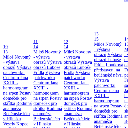
13
15
1
11
12
Miloš Novotný
1
10
14
14
- výstava
M
13
Miloš Novotný
Miloš Novotný
obrazů
Výstava
- 
Miloš Novotný
- výstava
- výstava
obrazů Luboše
o
- výstava
obrazů
Výstava
obrazů
Výstava
Frídla
Loutková
o
obrazů
Výstava
obrazů Luboše
obrazů Luboše
představení na
Fr
patchworku
Frídla
Výstava
Frídla
Výstava
betlémské návsi
p
Centrum Jana
patchworku
patchworku
Výstava
F
XXIII. -
Centrum Jana
Centrum Jana
patchworku
s
harmonogram
XXIII. -
XXIII. -
Centrum Jana
Ja
na srpen
Postav
harmonogram
harmonogram
XXIII. -
h
domeček pro
na srpen
Postav
na srpen
Postav
harmonogram
n
skřítka
Rodinná
domeček pro
domeček pro
na srpen
Postav
d
anamnéza
skřítka
Rodinná
skřítka
Rodinná
domeček pro
sk
Betlémské léto
anamnéza
anamnéza
skřítka
Rodinná
a
v Hlinsku
Betlémské léto
Betlémské léto
anamnéza
B
Veselý Kopec
v Hlinsku
v Hlinsku
Betlémské léto
v