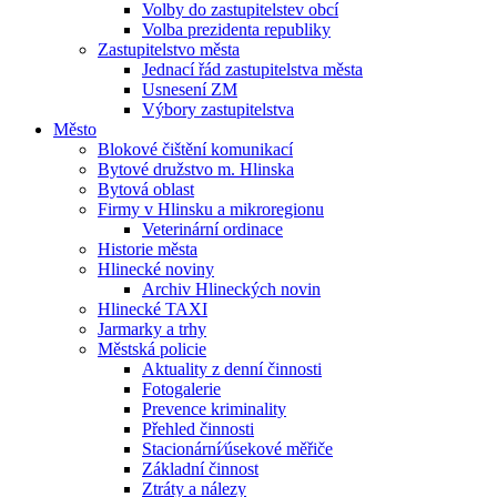
Volby do zastupitelstev obcí
Volba prezidenta republiky
Zastupitelstvo města
Jednací řád zastupitelstva města
Usnesení ZM
Výbory zastupitelstva
Město
Blokové čištění komunikací
Bytové družstvo m. Hlinska
Bytová oblast
Firmy v Hlinsku a mikroregionu
Veterinární ordinace
Historie města
Hlinecké noviny
Archiv Hlineckých novin
Hlinecké TAXI
Jarmarky a trhy
Městská policie
Aktuality z denní činnosti
Fotogalerie
Prevence kriminality
Přehled činnosti
Stacionární⁄úsekové měřiče
Základní činnost
Ztráty a nálezy