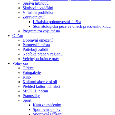
Správa hřbitovů
Školství a vzdělání
Virtuální prohlídka
Zdravotnictví
Lékařská pohotovostní služba
Stomatologická péče ve dnech pracovního klidu
Program rozvoje města
Občan
Dopravní omezení
Partnerská města
Potřebuji zařídit
Nabídka práce v regionu
Veřejný ochránce práv
Volný čas
Církve
Fotogalerie
Kino
Kulturní akce v okolí
Přehled kulturních akcí
MKK Hlinečan
Pranostiky
Sport
Kam za cvičením
Sportovní spolky
Sportovní zařízení