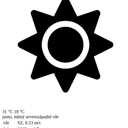
31 °C
18 °C
jasno, mírný severozápadní vítr
vítr
SZ, 6.53
m/s