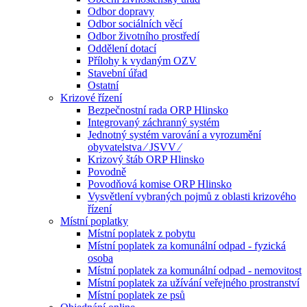
Odbor dopravy
Odbor sociálních věcí
Odbor životního prostředí
Oddělení dotací
Přílohy k vydaným OZV
Stavební úřad
Ostatní
Krizové řízení
Bezpečnostní rada ORP Hlinsko
Integrovaný záchranný systém
Jednotný systém varování a vyrozumění
obyvatelstva ⁄ JSVV ⁄
Krizový štáb ORP Hlinsko
Povodně
Povodňová komise ORP Hlinsko
Vysvětlení vybraných pojmů z oblasti krizového
řízení
Místní poplatky
Místní poplatek z pobytu
Místní poplatek za komunální odpad - fyzická
osoba
Místní poplatek za komunální odpad - nemovitost
Místní poplatek za užívání veřejného prostranství
Místní poplatek ze psů