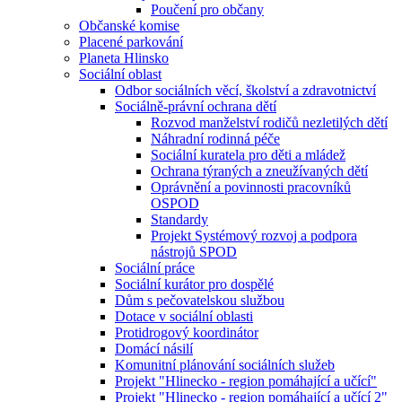
Poučení pro občany
Občanské komise
Placené parkování
Planeta Hlinsko
Sociální oblast
Odbor sociálních věcí, školství a zdravotnictví
Sociálně-právní ochrana dětí
Rozvod manželství rodičů nezletilých dětí
Náhradní rodinná péče
Sociální kuratela pro děti a mládež
Ochrana týraných a zneužívaných dětí
Oprávnění a povinnosti pracovníků
OSPOD
Standardy
Projekt Systémový rozvoj a podpora
nástrojů SPOD
Sociální práce
Sociální kurátor pro dospělé
Dům s pečovatelskou službou
Dotace v sociální oblasti
Protidrogový koordinátor
Domácí násilí
Komunitní plánování sociálních služeb
Projekt "Hlinecko - region pomáhající a učící"
Projekt "Hlinecko - region pomáhající a učící 2"