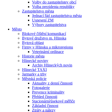
Volby do zastupitelstev obcí
Volba prezidenta republiky
Zastupitelstvo města
Jednací řád zastupitelstva města
Usnesení ZM
Výbory zastupitelstva
Město
Blokové čištění komunikací
Bytové družstvo m. Hlinska
Bytová oblast
Firmy v Hlinsku a mikroregionu
Veterinární ordinace
Historie města
Hlinecké noviny
Archiv Hlineckých novin
Hlinecké TAXI
Jarmarky a trhy
Městská policie
Aktuality z denní činnosti
Fotogalerie
Prevence kriminality
Přehled činnosti
Stacionární⁄úsekové měřiče
Základní činnost
Ztráty a nálezy