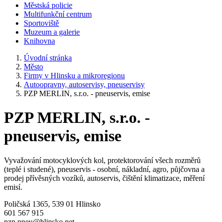
Městská policie
Multifunkční centrum
Sportoviště
Muzeum a galerie
Knihovna
Úvodní stránka
Město
Firmy v Hlinsku a mikroregionu
Autoopravny, autoservisy, pneuservisy
PZP MERLIN, s.r.o. - pneuservis, emise
PZP MERLIN, s.r.o. -
pneuservis, emise
Vyvažování motocyklových kol, protektorování všech rozměrů
(teplé i studené), pneuservis - osobní, nákladní, agro, půjčovna a
prodej přívěsných vozíků, autoservis, čištění klimatizace, měření
emisí.
Poličská 1365, 539 01 Hlinsko
601 567 915
pzp.pneu@hlinsko.net