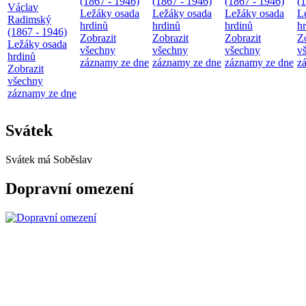
(1867 - 1946)
(1867 - 1946)
(1867 - 1946)
(
Václav
Ležáky osada
Ležáky osada
Ležáky osada
L
Radimský
hrdinů
hrdinů
hrdinů
h
(1867 - 1946)
Zobrazit
Zobrazit
Zobrazit
Z
Ležáky osada
všechny
všechny
všechny
v
hrdinů
záznamy ze dne
záznamy ze dne
záznamy ze dne
z
Zobrazit
všechny
záznamy ze dne
Svátek
Svátek má
Soběslav
Dopravní omezení