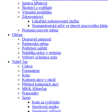
Správa hřbitovů
Školství a vzdělání
Virtuální prohlídka
Zdravotnictví
Lékařská pohotovostní služba
Stomatologická péče ve dnech pracovního klidu
Program rozvoje města
Občan
Dopravní omezení
Partnerská města
Potřebuji zařídit
Nabídka práce v regionu
Veřejný ochránce práv
Volný čas
Církve
Fotogalerie
Kino
Kulturní akce v okolí
Přehled kulturních akcí
MKK Hlinečan
Pranostiky
Sport
Kam za cvičením
Sportovní spolky
Sportovní zařízení