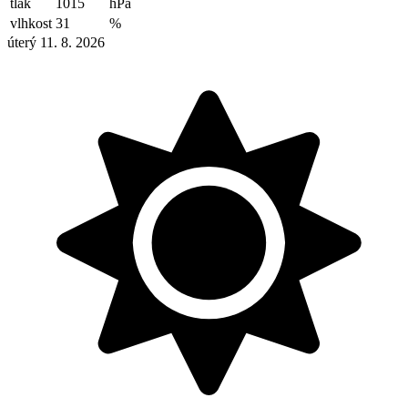
tlak
1015
hPa
vlhkost
31
%
úterý 11. 8. 2026