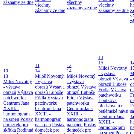
záznamy ze dne
všechny
všechny
všechny
h
záznamy ze dne
záznamy ze dne
záznamy ze dne
Z
v
z
13
15
1
11
12
Miloš Novotný
1
10
14
14
- výstava
M
13
Miloš Novotný
Miloš Novotný
obrazů
Výstava
- 
Miloš Novotný
- výstava
- výstava
obrazů Luboše
o
- výstava
obrazů
Výstava
obrazů
Výstava
Frídla
Výstava
o
obrazů
Výstava
obrazů Luboše
obrazů Luboše
patchworku
Fr
patchworku
Frídla
Výstava
Frídla
Výstava
Loutková
p
Centrum Jana
patchworku
patchworku
představení na
F
XXIII. -
Centrum Jana
Centrum Jana
betlémské návsi
s
harmonogram
XXIII. -
XXIII. -
Centrum Jana
Ja
na srpen
Postav
harmonogram
harmonogram
XXIII. -
h
domeček pro
na srpen
Postav
na srpen
Postav
harmonogram
n
skřítka
Rodinná
domeček pro
domeček pro
na srpen
Postav
d