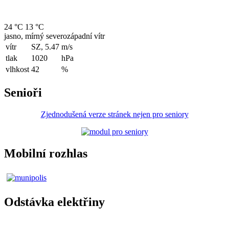
24 °C
13 °C
jasno, mírný severozápadní vítr
vítr
SZ, 5.47
m/s
tlak
1020
hPa
vlhkost
42
%
Senioři
Zjednodušená verze stránek nejen pro seniory
Mobilní rozhlas
Odstávka elektřiny