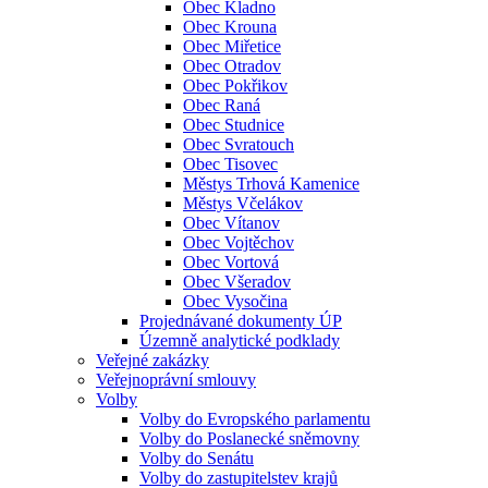
Obec Kladno
Obec Krouna
Obec Miřetice
Obec Otradov
Obec Pokřikov
Obec Raná
Obec Studnice
Obec Svratouch
Obec Tisovec
Městys Trhová Kamenice
Městys Včelákov
Obec Vítanov
Obec Vojtěchov
Obec Vortová
Obec Všeradov
Obec Vysočina
Projednávané dokumenty ÚP
Územně analytické podklady
Veřejné zakázky
Veřejnoprávní smlouvy
Volby
Volby do Evropského parlamentu
Volby do Poslanecké sněmovny
Volby do Senátu
Volby do zastupitelstev krajů