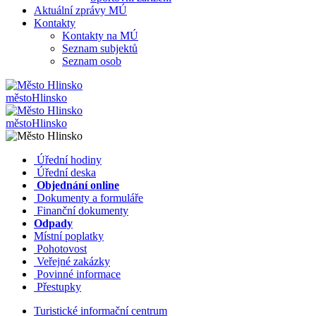
Aktuální zprávy MÚ
Kontakty
Kontakty na MÚ
Seznam subjektů
Seznam osob
město
Hlinsko
město
Hlinsko
​​
Úřední hodiny
​​
Úřední deska
​​
Objednání online
​​
Dokumenty a formuláře
Finanční dokumenty
Odpady
Místní poplatky
​​
Pohotovost
​​
Veřejné zakázky
​​
Povinné informace
​​
Přestupky
Turistické informační centrum