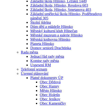
Základní škola Hlinsko, Ležáků 1449
Základní škola, Hlinsko, Resslova 603
Základní škola, Hlinsko, Smetanova 403
Základní umělecká škola Hlinsko, Poděbradovo
náměstí 305
Školní jídelna
Dům dětí a mládeže Hlinsko
Městský kulturní klub Hlinečan
Městské muzeum a galerie Hlinsko
Městská knihovna Hlinsko
Planeta Hlinsko
Domov seniorů Drachtinka
Rada města
Jednací řád rady města
Komise rady města
Usnesení RM
Telefonní seznam
Územní plánování
Platné dokumenty ÚP
Obec Dědová
Obec Hamry
Město Hlinsko
Obec Holetín
Obec Jeníkov
Obec Kameničky