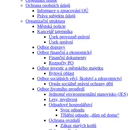
Objednání online
Ochrana osobních údajů
Informace o zpracování OÚ
Práva subjektu údajů
Organizační struktura
Městská policie
Kancelář tajemníka
Úsek provozně-právní
Úsek správní
Odbor dopravy
Odbor finanční a ekonomický
Finanční dokumenty
Rozpočty PO
Odbor investic a městského majetku
Bytová oblast
Odbor sociálních věcí, školství a zdravotnictví
Orgán sociálně právní ochrany dětí
Odbor životního prostředí
Jednotné environmentální stanovisko (JES)
Lesy, myslivost
Odpadové hospodářství
Svoz odpadu
Třídění odpadu „dům od domu“
Ochrana ovzduší
Zákaz starých kotlů