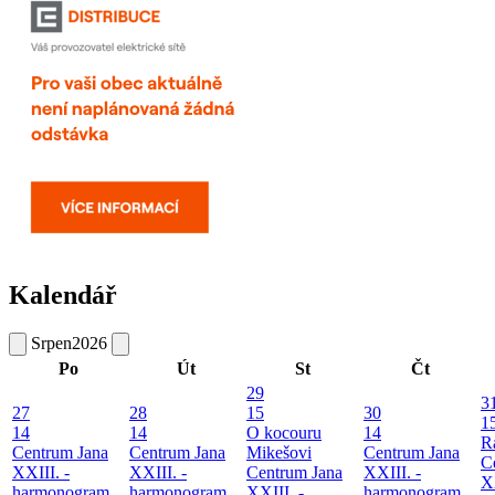
Kalendář
Srpen
2026
Po
Út
St
Čt
29
3
27
28
15
30
1
14
14
O kocouru
14
R
Centrum Jana
Centrum Jana
Mikešovi
Centrum Jana
C
XXIII. -
XXIII. -
Centrum Jana
XXIII. -
XX
harmonogram
harmonogram
XXIII. -
harmonogram