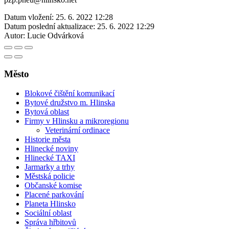
Datum vložení:
25. 6. 2022 12:28
Datum poslední aktualizace:
25. 6. 2022 12:29
Autor:
Lucie Odvárková
Město
Blokové čištění komunikací
Bytové družstvo m. Hlinska
Bytová oblast
Firmy v Hlinsku a mikroregionu
Veterinární ordinace
Historie města
Hlinecké noviny
Hlinecké TAXI
Jarmarky a trhy
Městská policie
Občanské komise
Placené parkování
Planeta Hlinsko
Sociální oblast
Správa hřbitovů