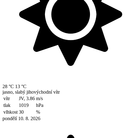
28 °C
13 °C
jasno, slabý jihovýchodní vítr
vítr
JV, 3.86
m/s
tlak
1019
hPa
vlhkost
30
%
pondělí 10. 8. 2026