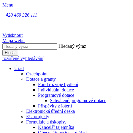
Menu
+420 469 326 111
Vytisknout
Mapa webu
Hledaný výraz
Hledat
rozšířené vyhledávání
Úřad
Czechpoint
Dotace a granty
Fond rozvoje bydlení
Individuální dotace
Programové dotace
Schválené programové dotace
Příspěvky z loterií
Elektronická úřední deska
EU projekty
Formuláře a tiskopisy
Kancelář tajemníka
Obecní živnostenský úřad