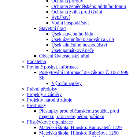
Ochrana přírody
Ochrana zemědělského půdního fondu
Ochrana zvířat proti týrání
Rybářství
Vodní hospodářství
Stavební úřad
Úsek stavebního řádu
Úsek územního plánováni a GIS
Úsek silničního hospodářství
Úsek památkové péče
Obecní živnostenský úřad
Podatelna
Povinně poskyt. informace
Poskytování informací dle zákona č. 106⁄1999
Sb.
Výroční zprávy
Právní předpisy
Projekty a záměry
Projekty národní zdroje
Přestupky
Přestupky proti občanskému soužití, proti
majetku, proti veřejnému pořádku
Příspěvkové organizace
Mateřská škola, Hlinsko, Budovatelů 1229
Mateřská škola, Hlinsko, Rubešova 1250