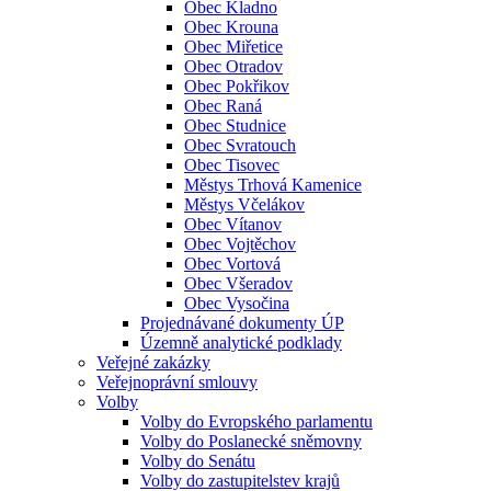
Obec Kladno
Obec Krouna
Obec Miřetice
Obec Otradov
Obec Pokřikov
Obec Raná
Obec Studnice
Obec Svratouch
Obec Tisovec
Městys Trhová Kamenice
Městys Včelákov
Obec Vítanov
Obec Vojtěchov
Obec Vortová
Obec Všeradov
Obec Vysočina
Projednávané dokumenty ÚP
Územně analytické podklady
Veřejné zakázky
Veřejnoprávní smlouvy
Volby
Volby do Evropského parlamentu
Volby do Poslanecké sněmovny
Volby do Senátu
Volby do zastupitelstev krajů