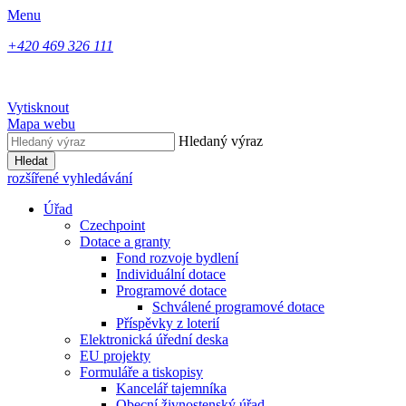
Menu
+420 469 326 111
Vytisknout
Mapa webu
Hledaný výraz
Hledat
rozšířené vyhledávání
Úřad
Czechpoint
Dotace a granty
Fond rozvoje bydlení
Individuální dotace
Programové dotace
Schválené programové dotace
Příspěvky z loterií
Elektronická úřední deska
EU projekty
Formuláře a tiskopisy
Kancelář tajemníka
Obecní živnostenský úřad