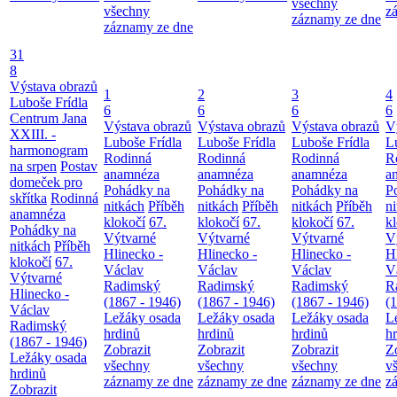
všechny
všechny
z
záznamy ze dne
záznamy ze dne
31
8
Výstava obrazů
1
2
3
4
Luboše Frídla
6
6
6
6
Centrum Jana
Výstava obrazů
Výstava obrazů
Výstava obrazů
V
XXIII. -
Luboše Frídla
Luboše Frídla
Luboše Frídla
L
harmonogram
Rodinná
Rodinná
Rodinná
R
na srpen
Postav
anamnéza
anamnéza
anamnéza
a
domeček pro
Pohádky na
Pohádky na
Pohádky na
P
skřítka
Rodinná
nitkách
Příběh
nitkách
Příběh
nitkách
Příběh
n
anamnéza
klokočí
67.
klokočí
67.
klokočí
67.
k
Pohádky na
Výtvarné
Výtvarné
Výtvarné
V
nitkách
Příběh
Hlinecko -
Hlinecko -
Hlinecko -
H
klokočí
67.
Václav
Václav
Václav
V
Výtvarné
Radimský
Radimský
Radimský
R
Hlinecko -
(1867 - 1946)
(1867 - 1946)
(1867 - 1946)
(
Václav
Ležáky osada
Ležáky osada
Ležáky osada
L
Radimský
hrdinů
hrdinů
hrdinů
h
(1867 - 1946)
Zobrazit
Zobrazit
Zobrazit
Z
Ležáky osada
všechny
všechny
všechny
v
hrdinů
záznamy ze dne
záznamy ze dne
záznamy ze dne
z
Zobrazit