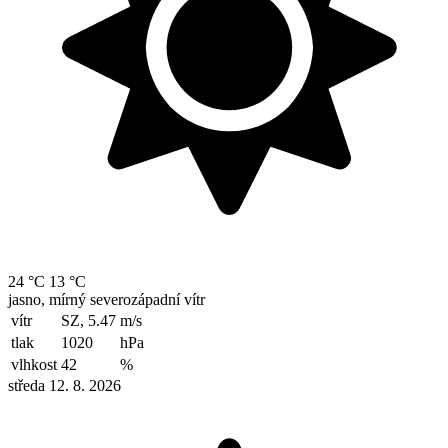
24 °C
13 °C
jasno, mírný severozápadní vítr
vítr
SZ, 5.47
m/s
tlak
1020
hPa
vlhkost
42
%
středa 12. 8. 2026