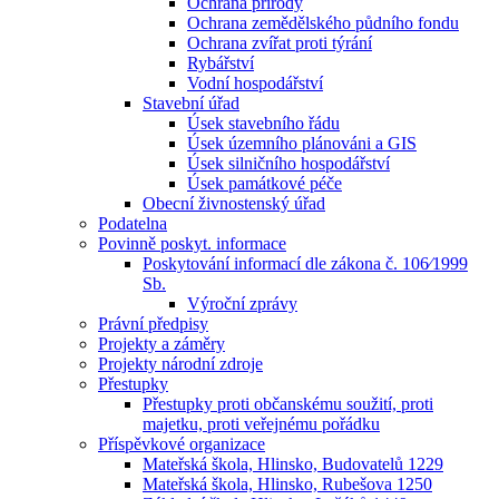
Ochrana přírody
Ochrana zemědělského půdního fondu
Ochrana zvířat proti týrání
Rybářství
Vodní hospodářství
Stavební úřad
Úsek stavebního řádu
Úsek územního plánováni a GIS
Úsek silničního hospodářství
Úsek památkové péče
Obecní živnostenský úřad
Podatelna
Povinně poskyt. informace
Poskytování informací dle zákona č. 106⁄1999
Sb.
Výroční zprávy
Právní předpisy
Projekty a záměry
Projekty národní zdroje
Přestupky
Přestupky proti občanskému soužití, proti
majetku, proti veřejnému pořádku
Příspěvkové organizace
Mateřská škola, Hlinsko, Budovatelů 1229
Mateřská škola, Hlinsko, Rubešova 1250