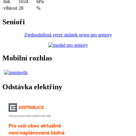
tlak
1024
hPa
vlhkost
28
%
Senioři
Zjednodušená verze stránek nejen pro seniory
Mobilní rozhlas
Odstávka elektřiny