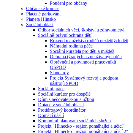
Poučení pro občany
Občanské komise
Placené parkování
Planeta Hlinsko
Sociální oblast
Odbor sociálních věcí, školství a zdravotnictví
Sociálně-právní ochrana dětí
Rozvod manželství rodičů nezletilých dětí
Náhradní rodinná péče
Sociální kuratela pro děti a mládež
Ochrana týraných a zneužívaných dětí
Oprávnění a povinnosti pracovníků
OSPOD
Standardy
Projekt Systémový rozvoj a podpora
nástrojů SPOD
Sociální práce
Sociální kurátor pro dospělé
Dům s pečovatelskou službou
Dotace v sociální oblasti
Protidrogový koordinátor
Domácí násilí
Komunitní plánování sociálních služeb
Projekt "Hlinecko - region pomáhající a učící"
Projekt "Hlinecko - region pomáhající a učící 2"