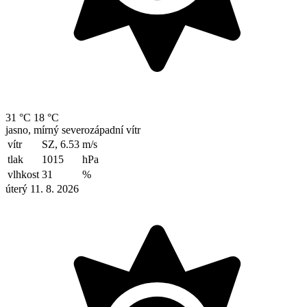
31 °C
18 °C
jasno, mírný severozápadní vítr
vítr
SZ, 6.53
m/s
tlak
1015
hPa
vlhkost
31
%
úterý 11. 8. 2026