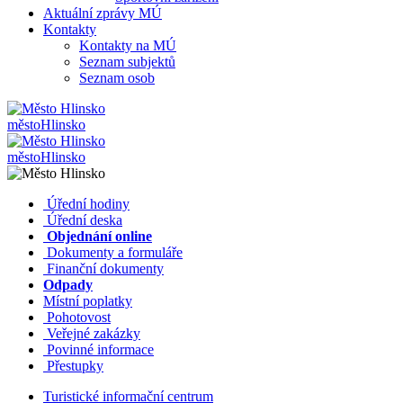
Aktuální zprávy MÚ
Kontakty
Kontakty na MÚ
Seznam subjektů
Seznam osob
město
Hlinsko
město
Hlinsko
​​
Úřední hodiny
​​
Úřední deska
​​
Objednání online
​​
Dokumenty a formuláře
Finanční dokumenty
Odpady
Místní poplatky
​​
Pohotovost
​​
Veřejné zakázky
​​
Povinné informace
​​
Přestupky
Turistické informační centrum