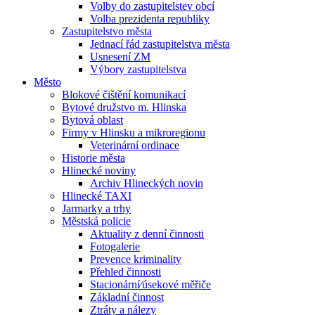
Volby do zastupitelstev obcí
Volba prezidenta republiky
Zastupitelstvo města
Jednací řád zastupitelstva města
Usnesení ZM
Výbory zastupitelstva
Město
Blokové čištění komunikací
Bytové družstvo m. Hlinska
Bytová oblast
Firmy v Hlinsku a mikroregionu
Veterinární ordinace
Historie města
Hlinecké noviny
Archiv Hlineckých novin
Hlinecké TAXI
Jarmarky a trhy
Městská policie
Aktuality z denní činnosti
Fotogalerie
Prevence kriminality
Přehled činnosti
Stacionární⁄úsekové měřiče
Základní činnost
Ztráty a nálezy