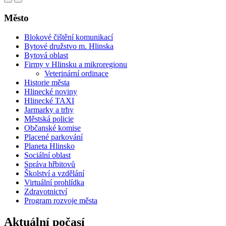
Město
Blokové čištění komunikací
Bytové družstvo m. Hlinska
Bytová oblast
Firmy v Hlinsku a mikroregionu
Veterinární ordinace
Historie města
Hlinecké noviny
Hlinecké TAXI
Jarmarky a trhy
Městská policie
Občanské komise
Placené parkování
Planeta Hlinsko
Sociální oblast
Správa hřbitovů
Školství a vzdělání
Virtuální prohlídka
Zdravotnictví
Program rozvoje města
Aktuální počasí