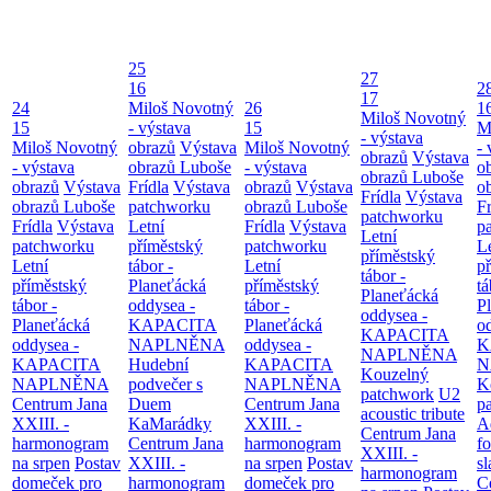
25
27
16
2
17
24
Miloš Novotný
26
1
Miloš Novotný
15
- výstava
15
M
- výstava
Miloš Novotný
obrazů
Výstava
Miloš Novotný
- 
obrazů
Výstava
- výstava
obrazů Luboše
- výstava
o
obrazů Luboše
obrazů
Výstava
Frídla
Výstava
obrazů
Výstava
o
Frídla
Výstava
obrazů Luboše
patchworku
obrazů Luboše
Fr
patchworku
Frídla
Výstava
Letní
Frídla
Výstava
p
Letní
patchworku
příměstský
patchworku
L
příměstský
Letní
tábor -
Letní
p
tábor -
příměstský
Planeťácká
příměstský
tá
Planeťácká
tábor -
oddysea -
tábor -
P
oddysea -
Planeťácká
KAPACITA
Planeťácká
o
KAPACITA
oddysea -
NAPLNĚNA
oddysea -
K
NAPLNĚNA
KAPACITA
Hudební
KAPACITA
N
Kouzelný
NAPLNĚNA
podvečer s
NAPLNĚNA
K
patchwork
U2
Centrum Jana
Duem
Centrum Jana
p
acoustic tribute
XXIII. -
KaMarádky
XXIII. -
A
Centrum Jana
harmonogram
Centrum Jana
harmonogram
fo
XXIII. -
na srpen
Postav
XXIII. -
na srpen
Postav
sl
harmonogram
domeček pro
harmonogram
domeček pro
C