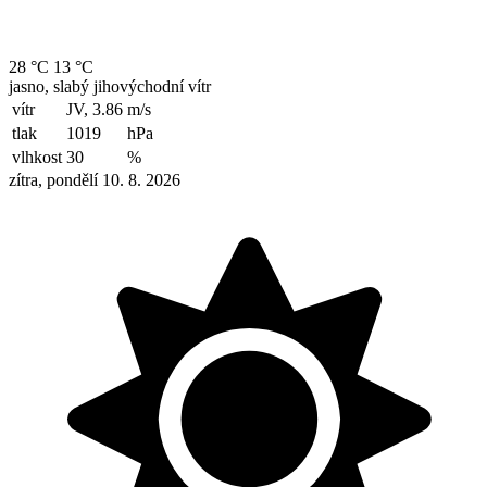
28 °C
13 °C
jasno, slabý jihovýchodní vítr
vítr
JV, 3.86
m/s
tlak
1019
hPa
vlhkost
30
%
zítra, pondělí 10. 8. 2026