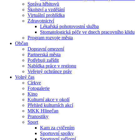
Správa hřbitovů
Školství a vzdělání
Virtuální prohlídka
Zdravotnictví
Lékařská pohotovostní služba
Stomatologická péče ve dnech pracovního klidu
Program rozvoje města
Občan
Dopravní omezení
Partnerská města
Potřebuji zařídit
Nabídka práce v regionu
Veřejný ochránce práv
Volný čas
Církve
Fotogalerie
Kino
Kulturní akce v okolí
Přehled kulturních akcí
MKK Hlinečan
Pranostiky
Sport
Kam za cvičením
Sportovní spolky
Sportovní zařízení