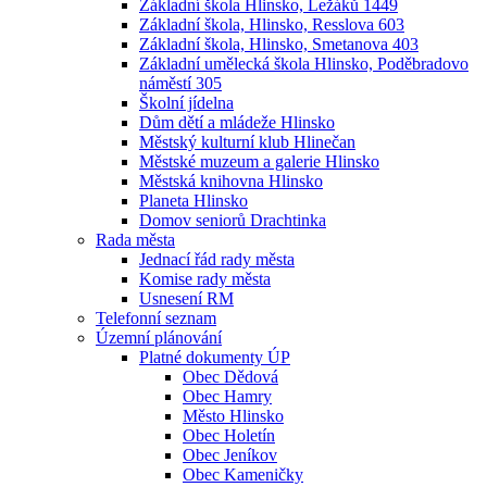
Základní škola Hlinsko, Ležáků 1449
Základní škola, Hlinsko, Resslova 603
Základní škola, Hlinsko, Smetanova 403
Základní umělecká škola Hlinsko, Poděbradovo
náměstí 305
Školní jídelna
Dům dětí a mládeže Hlinsko
Městský kulturní klub Hlinečan
Městské muzeum a galerie Hlinsko
Městská knihovna Hlinsko
Planeta Hlinsko
Domov seniorů Drachtinka
Rada města
Jednací řád rady města
Komise rady města
Usnesení RM
Telefonní seznam
Územní plánování
Platné dokumenty ÚP
Obec Dědová
Obec Hamry
Město Hlinsko
Obec Holetín
Obec Jeníkov
Obec Kameničky