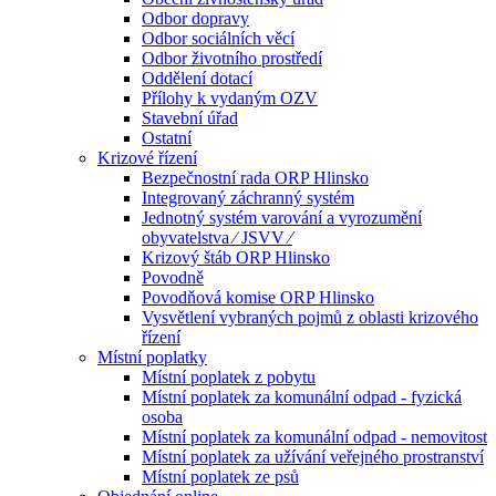
Odbor dopravy
Odbor sociálních věcí
Odbor životního prostředí
Oddělení dotací
Přílohy k vydaným OZV
Stavební úřad
Ostatní
Krizové řízení
Bezpečnostní rada ORP Hlinsko
Integrovaný záchranný systém
Jednotný systém varování a vyrozumění
obyvatelstva ⁄ JSVV ⁄
Krizový štáb ORP Hlinsko
Povodně
Povodňová komise ORP Hlinsko
Vysvětlení vybraných pojmů z oblasti krizového
řízení
Místní poplatky
Místní poplatek z pobytu
Místní poplatek za komunální odpad - fyzická
osoba
Místní poplatek za komunální odpad - nemovitost
Místní poplatek za užívání veřejného prostranství
Místní poplatek ze psů