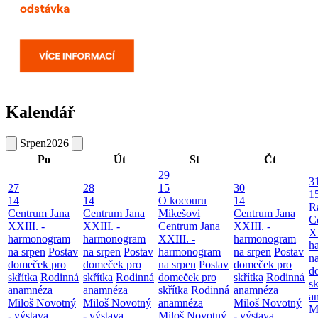
Kalendář
Srpen
2026
Po
Út
St
Čt
29
3
27
28
15
30
1
14
14
O kocouru
14
R
Centrum Jana
Centrum Jana
Mikešovi
Centrum Jana
C
XXIII. -
XXIII. -
Centrum Jana
XXIII. -
XX
harmonogram
harmonogram
XXIII. -
harmonogram
h
na srpen
Postav
na srpen
Postav
harmonogram
na srpen
Postav
n
domeček pro
domeček pro
na srpen
Postav
domeček pro
d
skřítka
Rodinná
skřítka
Rodinná
domeček pro
skřítka
Rodinná
sk
anamnéza
anamnéza
skřítka
Rodinná
anamnéza
a
Miloš Novotný
Miloš Novotný
anamnéza
Miloš Novotný
M
- výstava
- výstava
Miloš Novotný
- výstava