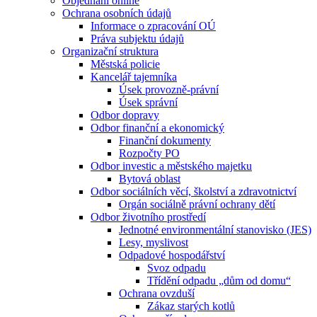
Objednání online
Ochrana osobních údajů
Informace o zpracování OÚ
Práva subjektu údajů
Organizační struktura
Městská policie
Kancelář tajemníka
Úsek provozně-právní
Úsek správní
Odbor dopravy
Odbor finanční a ekonomický
Finanční dokumenty
Rozpočty PO
Odbor investic a městského majetku
Bytová oblast
Odbor sociálních věcí, školství a zdravotnictví
Orgán sociálně právní ochrany dětí
Odbor životního prostředí
Jednotné environmentální stanovisko (JES)
Lesy, myslivost
Odpadové hospodářství
Svoz odpadu
Třídění odpadu „dům od domu“
Ochrana ovzduší
Zákaz starých kotlů