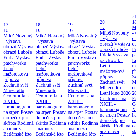
2
20
1
17
18
19
17
M
16
16
16
Miloš Novotný
- 
Miloš Novotný
Miloš Novotný
Miloš Novotný
- výstava
o
- výstava
- výstava
- výstava
obrazů
Výstava
o
obrazů
Výstava
obrazů
Výstava
obrazů
Výstava
obrazů Luboše
Fr
obrazů Luboše
obrazů Luboše
obrazů Luboše
Frídla
Výstava
p
Frídla
Výstava
Frídla
Výstava
Frídla
Výstava
patchworku
L
patchworku
patchworku
patchworku
Letní
m
Letní
Letní
Letní
mažoretková
př
mažoretková
mažoretková
mažoretková
příprava
Z
příprava
příprava
příprava
Zachraň svět
M
Zachraň svět
Zachraň svět
Zachraň svět
Minecraftu
d
Minecraftu
Minecraftu
Minecraftu
Letní kino 2026
2
Centrum Jana
Centrum Jana
Centrum Jana
Centrum Jana
F
XXIII. -
XXIII. -
XXIII. -
XXIII. -
C
harmonogram
harmonogram
harmonogram
harmonogram
XX
na srpen
Postav
na srpen
Postav
na srpen
Postav
na srpen
Postav
h
domeček pro
domeček pro
domeček pro
domeček pro
n
skřítka
Rodinná
skřítka
Rodinná
skřítka
Rodinná
skřítka
Rodinná
d
anamnéza
anamnéza
anamnéza
anamnéza
sk
Betlémské léto
Betlémské léto
Betlémské léto