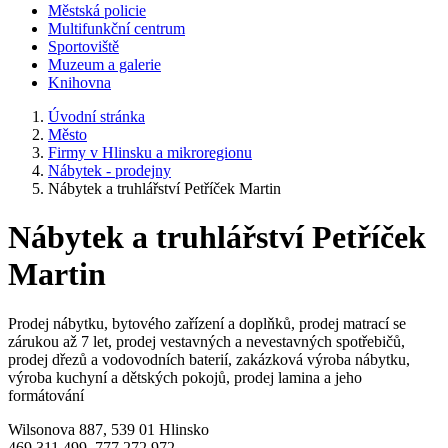
Městská policie
Multifunkční centrum
Sportoviště
Muzeum a galerie
Knihovna
Úvodní stránka
Město
Firmy v Hlinsku a mikroregionu
Nábytek - prodejny
Nábytek a truhlářství Petříček Martin
Nábytek a truhlářství Petříček
Martin
Prodej nábytku, bytového zařízení a doplňků, prodej matrací se
zárukou až 7 let, prodej vestavných a nevestavných spotřebičů,
prodej dřezů a vodovodních baterií, zakázková výroba nábytku,
výroba kuchyní a dětských pokojů, prodej lamina a jeho
formátování
Wilsonova 887, 539 01 Hlinsko
469 311 499, 777 272 972