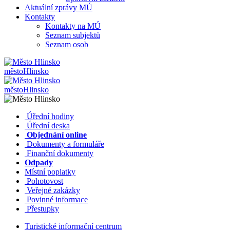
Aktuální zprávy MÚ
Kontakty
Kontakty na MÚ
Seznam subjektů
Seznam osob
město
Hlinsko
město
Hlinsko
​​
Úřední hodiny
​​
Úřední deska
​​
Objednání online
​​
Dokumenty a formuláře
Finanční dokumenty
Odpady
Místní poplatky
​​
Pohotovost
​​
Veřejné zakázky
​​
Povinné informace
​​
Přestupky
Turistické informační centrum