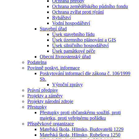
Ochrana přírody
Ochrana zemědělského půdního fondu
Ochrana zvířat proti týrání
Rybářství
Vodní hospodářství
Stavební úřad
Úsek stavebního řádu
Úsek územního plánováni a GIS
Úsek silničního hospodářství
Úsek památkové péče
Obecní živnostenský úřad
Podatelna
Povinně poskyt. informace
Poskytování informací dle zákona č. 106⁄1999
Sb.
Výroční zprávy
Právní předpisy
Projekty a záměry
Projekty národní zdroje
Přestupky
Přestupky proti občanskému soužití, proti
majetku, proti veřejnému pořádku
Příspěvkové organizace
Mateřská škola, Hlinsko, Budovatelů 1229
Mateřská škola, Hlinsko, Rubešova 1250