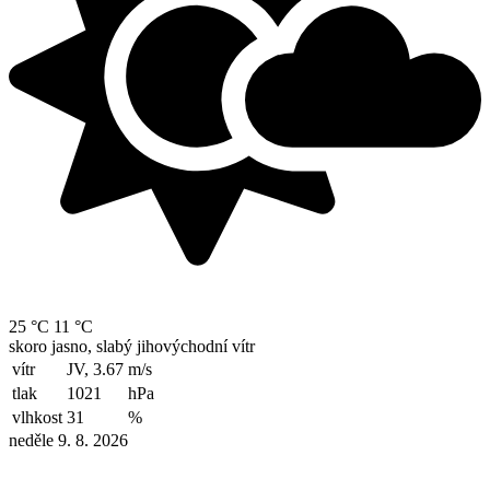
25 °C
11 °C
skoro jasno, slabý jihovýchodní vítr
vítr
JV, 3.67
m/s
tlak
1021
hPa
vlhkost
31
%
neděle 9. 8. 2026