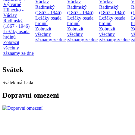
Václav
Václav
Václav
V
Výtvarné
Radimský
Radimský
Radimský
R
Hlinecko -
(1867 - 1946)
(1867 - 1946)
(1867 - 1946)
(
Václav
Ležáky osada
Ležáky osada
Ležáky osada
L
Radimský
hrdinů
hrdinů
hrdinů
h
(1867 - 1946)
Zobrazit
Zobrazit
Zobrazit
Z
Ležáky osada
všechny
všechny
všechny
v
hrdinů
záznamy ze dne
záznamy ze dne
záznamy ze dne
z
Zobrazit
všechny
záznamy ze dne
Svátek
Svátek má
Lada
Dopravní omezení