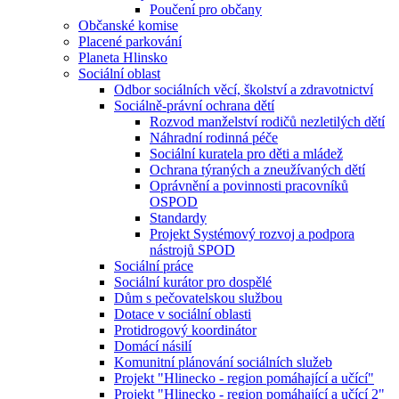
Poučení pro občany
Občanské komise
Placené parkování
Planeta Hlinsko
Sociální oblast
Odbor sociálních věcí, školství a zdravotnictví
Sociálně-právní ochrana dětí
Rozvod manželství rodičů nezletilých dětí
Náhradní rodinná péče
Sociální kuratela pro děti a mládež
Ochrana týraných a zneužívaných dětí
Oprávnění a povinnosti pracovníků
OSPOD
Standardy
Projekt Systémový rozvoj a podpora
nástrojů SPOD
Sociální práce
Sociální kurátor pro dospělé
Dům s pečovatelskou službou
Dotace v sociální oblasti
Protidrogový koordinátor
Domácí násilí
Komunitní plánování sociálních služeb
Projekt "Hlinecko - region pomáhající a učící"
Projekt "Hlinecko - region pomáhající a učící 2"