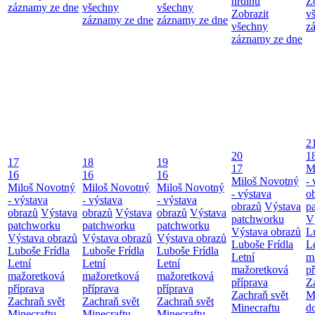
hrdinů
Z
záznamy ze dne
všechny
všechny
Zobrazit
v
záznamy ze dne
záznamy ze dne
všechny
z
záznamy ze dne
2
20
1
17
18
19
17
M
16
16
16
Miloš Novotný
- 
Miloš Novotný
Miloš Novotný
Miloš Novotný
- výstava
o
- výstava
- výstava
- výstava
obrazů
Výstava
p
obrazů
Výstava
obrazů
Výstava
obrazů
Výstava
patchworku
V
patchworku
patchworku
patchworku
Výstava obrazů
L
Výstava obrazů
Výstava obrazů
Výstava obrazů
Luboše Frídla
L
Luboše Frídla
Luboše Frídla
Luboše Frídla
Letní
m
Letní
Letní
Letní
mažoretková
př
mažoretková
mažoretková
mažoretková
příprava
Z
příprava
příprava
příprava
Zachraň svět
M
Zachraň svět
Zachraň svět
Zachraň svět
Minecraftu
d
Minecraftu
Minecraftu
Minecraftu