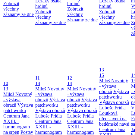
Ležáky osada
Ležáky osada
m
Zobrazit
hrdinů
hrdinů
hrdinů
V
všechny
Zobrazit
Zobrazit
Zobrazit
L
záznamy ze dne
všechny
všechny
všechny
h
záznamy ze dne
záznamy ze dne
záznamy ze dne
Z
v
z
13
15
1
11
12
Miloš Novotný
1
10
14
14
- výstava
M
13
Miloš Novotný
Miloš Novotný
obrazů
Výstava
- 
Miloš Novotný
- výstava
- výstava
patchworku
o
- výstava
obrazů
Výstava
obrazů
Výstava
Výstava obrazů
p
obrazů
Výstava
patchworku
patchworku
Luboše Frídla
V
patchworku
Výstava obrazů
Výstava obrazů
Loutková
L
Centrum Jana
Luboše Frídla
Luboše Frídla
představení na
F
XXIII. -
Centrum Jana
Centrum Jana
betlémské návsi
s
harmonogram
XXIII. -
XXIII. -
Centrum Jana
Ja
na srpen
Postav
harmonogram
harmonogram
XXIII. -
h