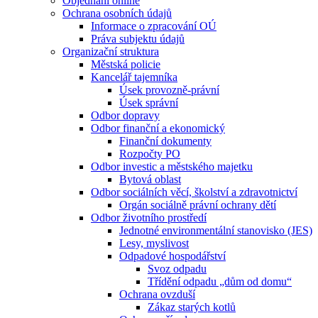
Objednání online
Ochrana osobních údajů
Informace o zpracování OÚ
Práva subjektu údajů
Organizační struktura
Městská policie
Kancelář tajemníka
Úsek provozně-právní
Úsek správní
Odbor dopravy
Odbor finanční a ekonomický
Finanční dokumenty
Rozpočty PO
Odbor investic a městského majetku
Bytová oblast
Odbor sociálních věcí, školství a zdravotnictví
Orgán sociálně právní ochrany dětí
Odbor životního prostředí
Jednotné environmentální stanovisko (JES)
Lesy, myslivost
Odpadové hospodářství
Svoz odpadu
Třídění odpadu „dům od domu“
Ochrana ovzduší
Zákaz starých kotlů