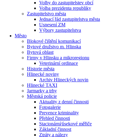
Volby do zastupitelstev obcí
Volba prezidenta republiky
Zastupitelstvo města
Jednací řád zastupitelstva města
Usnesení ZM
Výbory zastupitelstva
Město
Blokové čištění komunikací
Bytové družstvo m. Hlinska
Bytová oblast
Firmy v Hlinsku a mikroregionu
Veterinární ordinace
Historie města
Hlinecké noviny
Archiv Hlineckých novin
Hlinecké TAXI
Jarmarky a trhy
Městská policie
Aktuality z denní činnosti
Fotogalerie
Prevence kriminality
Přehled činnosti
Stacionární⁄úsekové měřiče
Základní činnost
Ztráty a nálezy