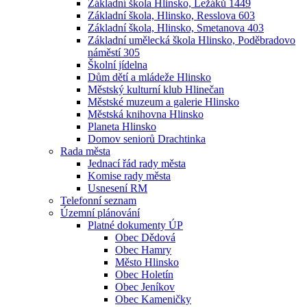
Základní škola Hlinsko, Ležáků 1449
Základní škola, Hlinsko, Resslova 603
Základní škola, Hlinsko, Smetanova 403
Základní umělecká škola Hlinsko, Poděbradovo
náměstí 305
Školní jídelna
Dům dětí a mládeže Hlinsko
Městský kulturní klub Hlinečan
Městské muzeum a galerie Hlinsko
Městská knihovna Hlinsko
Planeta Hlinsko
Domov seniorů Drachtinka
Rada města
Jednací řád rady města
Komise rady města
Usnesení RM
Telefonní seznam
Územní plánování
Platné dokumenty ÚP
Obec Dědová
Obec Hamry
Město Hlinsko
Obec Holetín
Obec Jeníkov
Obec Kameničky