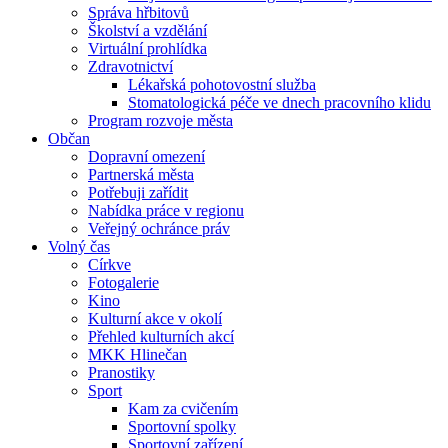
Správa hřbitovů
Školství a vzdělání
Virtuální prohlídka
Zdravotnictví
Lékařská pohotovostní služba
Stomatologická péče ve dnech pracovního klidu
Program rozvoje města
Občan
Dopravní omezení
Partnerská města
Potřebuji zařídit
Nabídka práce v regionu
Veřejný ochránce práv
Volný čas
Církve
Fotogalerie
Kino
Kulturní akce v okolí
Přehled kulturních akcí
MKK Hlinečan
Pranostiky
Sport
Kam za cvičením
Sportovní spolky
Sportovní zařízení