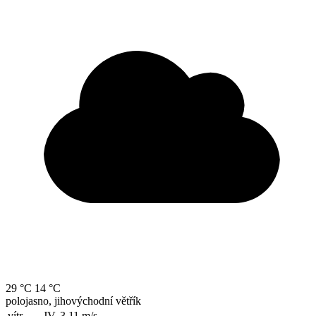
29 °C
14 °C
polojasno, jihovýchodní větřík
vítr
JV, 3.11
m/s