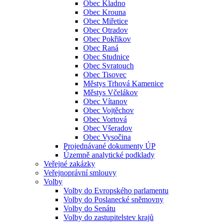
Obec Kladno
Obec Krouna
Obec Miřetice
Obec Otradov
Obec Pokřikov
Obec Raná
Obec Studnice
Obec Svratouch
Obec Tisovec
Městys Trhová Kamenice
Městys Včelákov
Obec Vítanov
Obec Vojtěchov
Obec Vortová
Obec Všeradov
Obec Vysočina
Projednávané dokumenty ÚP
Územně analytické podklady
Veřejné zakázky
Veřejnoprávní smlouvy
Volby
Volby do Evropského parlamentu
Volby do Poslanecké sněmovny
Volby do Senátu
Volby do zastupitelstev krajů