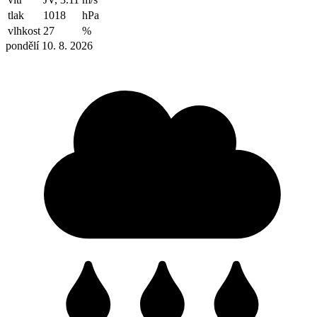
tlak
1018
hPa
vlhkost
27
%
pondělí 10. 8. 2026