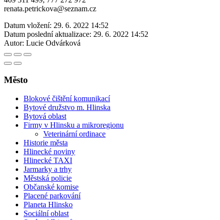
renata.petrickova@seznam.cz
Datum vložení:
29. 6. 2022 14:52
Datum poslední aktualizace:
29. 6. 2022 14:52
Autor:
Lucie Odvárková
Město
Blokové čištění komunikací
Bytové družstvo m. Hlinska
Bytová oblast
Firmy v Hlinsku a mikroregionu
Veterinární ordinace
Historie města
Hlinecké noviny
Hlinecké TAXI
Jarmarky a trhy
Městská policie
Občanské komise
Placené parkování
Planeta Hlinsko
Sociální oblast