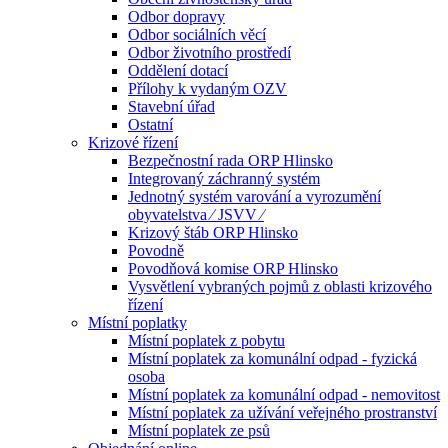
Odbor dopravy
Odbor sociálních věcí
Odbor životního prostředí
Oddělení dotací
Přílohy k vydaným OZV
Stavební úřad
Ostatní
Krizové řízení
Bezpečnostní rada ORP Hlinsko
Integrovaný záchranný systém
Jednotný systém varování a vyrozumění
obyvatelstva ⁄ JSVV ⁄
Krizový štáb ORP Hlinsko
Povodně
Povodňová komise ORP Hlinsko
Vysvětlení vybraných pojmů z oblasti krizového
řízení
Místní poplatky
Místní poplatek z pobytu
Místní poplatek za komunální odpad - fyzická
osoba
Místní poplatek za komunální odpad - nemovitost
Místní poplatek za užívání veřejného prostranství
Místní poplatek ze psů