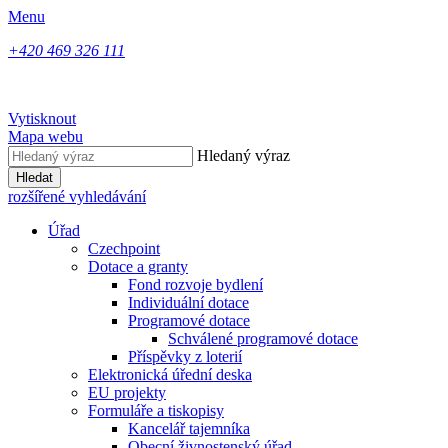
Menu
+420 469 326 111
Vytisknout
Mapa webu
Hledaný výraz
Hledat
rozšířené vyhledávání
Úřad
Czechpoint
Dotace a granty
Fond rozvoje bydlení
Individuální dotace
Programové dotace
Schválené programové dotace
Příspěvky z loterií
Elektronická úřední deska
EU projekty
Formuláře a tiskopisy
Kancelář tajemníka
Obecní živnostenský úřad