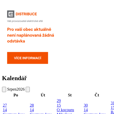
Kalendář
Srpen
2026
Po
Út
St
Čt
29
3
27
28
15
30
1
14
14
O kocouru
14
R