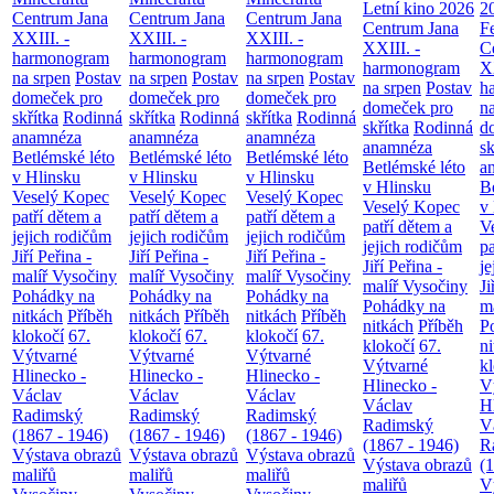
Letní kino 2026
2
Centrum Jana
Centrum Jana
Centrum Jana
Centrum Jana
F
XXIII. -
XXIII. -
XXIII. -
XXIII. -
C
harmonogram
harmonogram
harmonogram
harmonogram
XX
na srpen
Postav
na srpen
Postav
na srpen
Postav
na srpen
Postav
h
domeček pro
domeček pro
domeček pro
domeček pro
n
skřítka
Rodinná
skřítka
Rodinná
skřítka
Rodinná
skřítka
Rodinná
d
anamnéza
anamnéza
anamnéza
anamnéza
sk
Betlémské léto
Betlémské léto
Betlémské léto
Betlémské léto
a
v Hlinsku
v Hlinsku
v Hlinsku
v Hlinsku
B
Veselý Kopec
Veselý Kopec
Veselý Kopec
Veselý Kopec
v
patří dětem a
patří dětem a
patří dětem a
patří dětem a
V
jejich rodičům
jejich rodičům
jejich rodičům
jejich rodičům
pa
Jiří Peřina -
Jiří Peřina -
Jiří Peřina -
Jiří Peřina -
je
malíř Vysočiny
malíř Vysočiny
malíř Vysočiny
malíř Vysočiny
Ji
Pohádky na
Pohádky na
Pohádky na
Pohádky na
m
nitkách
Příběh
nitkách
Příběh
nitkách
Příběh
nitkách
Příběh
P
klokočí
67.
klokočí
67.
klokočí
67.
klokočí
67.
n
Výtvarné
Výtvarné
Výtvarné
Výtvarné
k
Hlinecko -
Hlinecko -
Hlinecko -
Hlinecko -
V
Václav
Václav
Václav
Václav
H
Radimský
Radimský
Radimský
Radimský
V
(1867 - 1946)
(1867 - 1946)
(1867 - 1946)
(1867 - 1946)
R
Výstava obrazů
Výstava obrazů
Výstava obrazů
Výstava obrazů
(
maliřů
maliřů
maliřů
maliřů
V