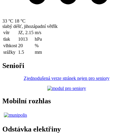
33 °C
18 °C
slabý déšť, jihozápadní větřík
vítr
JZ, 2.15
m/s
tlak
1013
hPa
vlhkost
20
%
srážky
1.5
mm
Senioři
Zjednodušená verze stránek nejen pro seniory
Mobilní rozhlas
Odstávka elektřiny