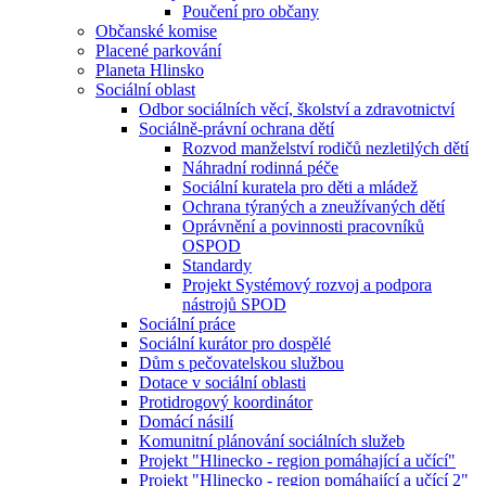
Poučení pro občany
Občanské komise
Placené parkování
Planeta Hlinsko
Sociální oblast
Odbor sociálních věcí, školství a zdravotnictví
Sociálně-právní ochrana dětí
Rozvod manželství rodičů nezletilých dětí
Náhradní rodinná péče
Sociální kuratela pro děti a mládež
Ochrana týraných a zneužívaných dětí
Oprávnění a povinnosti pracovníků
OSPOD
Standardy
Projekt Systémový rozvoj a podpora
nástrojů SPOD
Sociální práce
Sociální kurátor pro dospělé
Dům s pečovatelskou službou
Dotace v sociální oblasti
Protidrogový koordinátor
Domácí násilí
Komunitní plánování sociálních služeb
Projekt "Hlinecko - region pomáhající a učící"
Projekt "Hlinecko - region pomáhající a učící 2"