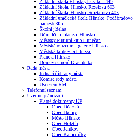
Základní škola Hlinsko, Ležáků 1449
Základní škola, Hlinsko, Resslova 603
Základní škola, Hlinsko, Smetanova 403
Základní umělecká škola Hlinsko, Poděbradovo
náměstí 305
Školní jídelna
Dům dětí a mládeže Hlinsko
Městský kulturní klub Hlinečan
Městské muzeum a galerie Hlinsko
Městská knihovna Hlinsko
Planeta Hlinsko
Domov seniorů Drachtinka
Rada města
Jednací řád rady města
Komise rady města
Usnesení RM
Telefonní seznam
Územní plánování
Platné dokumenty ÚP
Obec Dědová
Obec Hamry
Město Hlinsko
Obec Holetín
Obec Jeníkov
Obec Kameničky