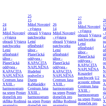
25
27
15
2
16
24
Miloš Novotný
26
1
Miloš Novotný
14
- výstava
14
M
- výstava
Miloš Novotný
obrazů
Výstava
Miloš Novotný
- 
obrazů
Výstava
- výstava
patchworku
- výstava
o
patchworku
obrazů
Výstava
Letní
obrazů
Výstava
p
Letní
patchworku
příměstský
patchworku
L
příměstský
Letní
tábor -
Letní
p
tábor -
příměstský
Planeťácká
příměstský
tá
Planeťácká
tábor -
oddysea -
tábor -
P
oddysea -
Planeťácká
KAPACITA
Planeťácká
o
KAPACITA
oddysea -
NAPLNĚNA
oddysea -
K
NAPLNĚNA
KAPACITA
Hudební
KAPACITA
N
Kouzelný
NAPLNĚNA
podvečer s
NAPLNĚNA
K
patchwork
U2
Centrum Jana
Duem
Centrum Jana
p
acoustic tribute
XXIII. -
KaMarádky
XXIII. -
A
Centrum Jana
harmonogram
Centrum Jana
harmonogram
fo
XXIII. -
na srpen
Postav
XXIII. -
na srpen
Postav
sl
harmonogram
domeček pro
harmonogram
domeček pro
C
na srpen
Postav
skřítka
Rodinná
na srpen
Postav
skřítka
Rodinná
XX
domeček pro
anamnéza
domeček pro
anamnéza
h