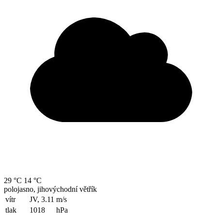
29 °C
14 °C
polojasno, jihovýchodní větřík
vítr
JV, 3.11
m/s
tlak
1018
hPa