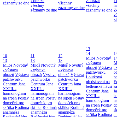
Zobrazit
Zobrazit
L
záznamy ze dne
všechny
všechny
všechny
h
záznamy ze dne
záznamy ze dne
záznamy ze dne
Z
v
z
13
14
1
10
11
12
Miloš Novotný
1
13
13
13
- výstava
M
Miloš Novotný
Miloš Novotný
Miloš Novotný
obrazů
Výstava
- 
- výstava
- výstava
- výstava
patchworku
o
obrazů
Výstava
obrazů
Výstava
obrazů
Výstava
Loutková
p
patchworku
patchworku
patchworku
představení na
F
Centrum Jana
Centrum Jana
Centrum Jana
betlémské návsi
s
XXIII. -
XXIII. -
XXIII. -
Centrum Jana
Ja
harmonogram
harmonogram
harmonogram
XXIII. -
h
na srpen
Postav
na srpen
Postav
na srpen
Postav
harmonogram
n
domeček pro
domeček pro
domeček pro
na srpen
Postav
d
skřítka
Rodinná
skřítka
Rodinná
skřítka
Rodinná
domeček pro
sk
anamnéza
anamnéza
anamnéza
skřítka
Rodinná
a
Betlémské léto
Betlémské léto
Betlémské léto