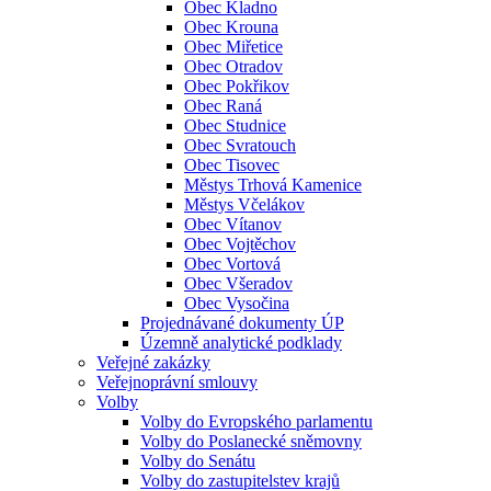
Obec Kladno
Obec Krouna
Obec Miřetice
Obec Otradov
Obec Pokřikov
Obec Raná
Obec Studnice
Obec Svratouch
Obec Tisovec
Městys Trhová Kamenice
Městys Včelákov
Obec Vítanov
Obec Vojtěchov
Obec Vortová
Obec Všeradov
Obec Vysočina
Projednávané dokumenty ÚP
Územně analytické podklady
Veřejné zakázky
Veřejnoprávní smlouvy
Volby
Volby do Evropského parlamentu
Volby do Poslanecké sněmovny
Volby do Senátu
Volby do zastupitelstev krajů