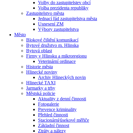
Volby do zastupitelstev obcí
Volba prezidenta republiky
Zastupitelstvo města
Jednací řád zastupitelstva města
Usnesení ZM
Výbory zastupitelstva
Město
Blokové čištění komunikací
Bytové družstvo m. Hlinska
Bytová oblast
Firmy v Hlinsku a mikroregionu
Veterinární ordinace
Historie města
Hlinecké noviny
Archiv Hlineckých novin
Hlinecké TAXI
Jarmarky a trhy
Městská policie
Aktuality z denní činnosti
Fotogalerie
Prevence kriminality
Přehled činnosti
Stacionární⁄úsekové měřiče
Základní činnost
Ztráty a nálezy