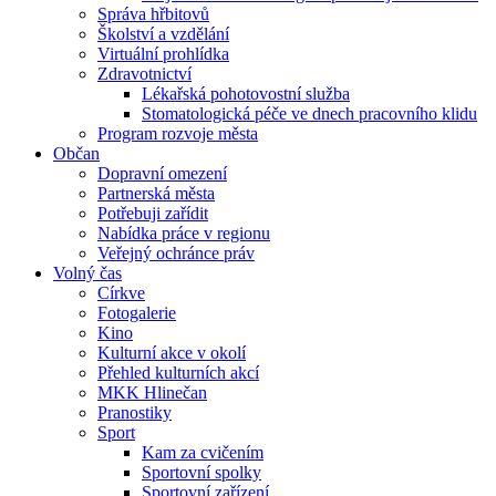
Správa hřbitovů
Školství a vzdělání
Virtuální prohlídka
Zdravotnictví
Lékařská pohotovostní služba
Stomatologická péče ve dnech pracovního klidu
Program rozvoje města
Občan
Dopravní omezení
Partnerská města
Potřebuji zařídit
Nabídka práce v regionu
Veřejný ochránce práv
Volný čas
Církve
Fotogalerie
Kino
Kulturní akce v okolí
Přehled kulturních akcí
MKK Hlinečan
Pranostiky
Sport
Kam za cvičením
Sportovní spolky
Sportovní zařízení