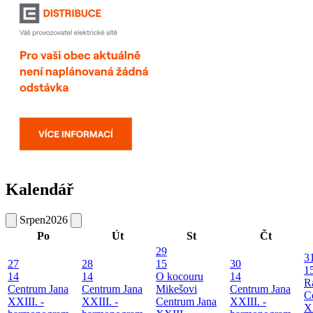
Kalendář
Srpen
2026
Po
Út
St
Čt
29
3
27
28
15
30
1
14
14
O kocouru
14
R
Centrum Jana
Centrum Jana
Mikešovi
Centrum Jana
C
XXIII. -
XXIII. -
Centrum Jana
XXIII. -
XX