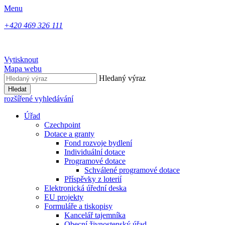
Menu
+420 469 326 111
Vytisknout
Mapa webu
Hledaný výraz
Hledat
rozšířené vyhledávání
Úřad
Czechpoint
Dotace a granty
Fond rozvoje bydlení
Individuální dotace
Programové dotace
Schválené programové dotace
Příspěvky z loterií
Elektronická úřední deska
EU projekty
Formuláře a tiskopisy
Kancelář tajemníka
Obecní živnostenský úřad