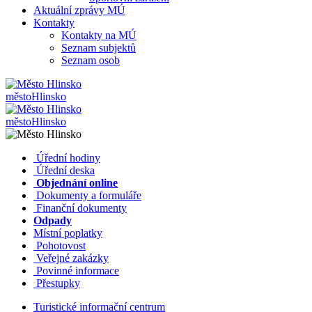
Aktuální zprávy MÚ
Kontakty
Kontakty na MÚ
Seznam subjektů
Seznam osob
město
Hlinsko
město
Hlinsko
​​
Úřední hodiny
​​
Úřední deska
​​
Objednání online
​​
Dokumenty a formuláře
Finanční dokumenty
Odpady
Místní poplatky
​​
Pohotovost
​​
Veřejné zakázky
​​
Povinné informace
​​
Přestupky
Turistické informační centrum