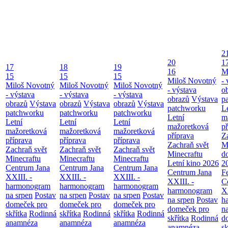
2
20
1
17
18
19
16
M
15
15
15
Miloš Novotný
- 
Miloš Novotný
Miloš Novotný
Miloš Novotný
- výstava
o
- výstava
- výstava
- výstava
obrazů
Výstava
p
obrazů
Výstava
obrazů
Výstava
obrazů
Výstava
patchworku
L
patchworku
patchworku
patchworku
Letní
m
Letní
Letní
Letní
mažoretková
př
mažoretková
mažoretková
mažoretková
příprava
Z
příprava
příprava
příprava
Zachraň svět
M
Zachraň svět
Zachraň svět
Zachraň svět
Minecraftu
d
Minecraftu
Minecraftu
Minecraftu
Letní kino 2026
2
Centrum Jana
Centrum Jana
Centrum Jana
Centrum Jana
F
XXIII. -
XXIII. -
XXIII. -
XXIII. -
C
harmonogram
harmonogram
harmonogram
harmonogram
XX
na srpen
Postav
na srpen
Postav
na srpen
Postav
na srpen
Postav
h
domeček pro
domeček pro
domeček pro
domeček pro
n
skřítka
Rodinná
skřítka
Rodinná
skřítka
Rodinná
skřítka
Rodinná
d
anamnéza
anamnéza
anamnéza
anamnéza
sk