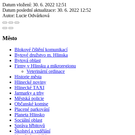
Datum vložení:
30. 6. 2022 12:51
Datum poslední aktualizace:
30. 6. 2022 12:52
Autor:
Lucie Odvárková
Město
Blokové čištění komunikací
Bytové družstvo m. Hlinska
Bytová oblast
Firmy v Hlinsku a mikroregionu
Veterinární ordinace
Historie města
Hlinecké noviny
Hlinecké TAXI
Jarmarky a trhy
Městská policie
Občanské komise
Placené parkování
Planeta Hlinsko
Sociální oblast
Správa hřbitovů
Školství a vzdělání