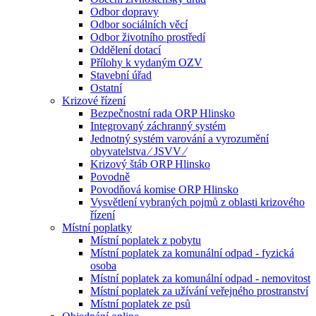
Odbor dopravy
Odbor sociálních věcí
Odbor životního prostředí
Oddělení dotací
Přílohy k vydaným OZV
Stavební úřad
Ostatní
Krizové řízení
Bezpečnostní rada ORP Hlinsko
Integrovaný záchranný systém
Jednotný systém varování a vyrozumění
obyvatelstva ⁄ JSVV ⁄
Krizový štáb ORP Hlinsko
Povodně
Povodňová komise ORP Hlinsko
Vysvětlení vybraných pojmů z oblasti krizového
řízení
Místní poplatky
Místní poplatek z pobytu
Místní poplatek za komunální odpad - fyzická
osoba
Místní poplatek za komunální odpad - nemovitost
Místní poplatek za užívání veřejného prostranství
Místní poplatek ze psů