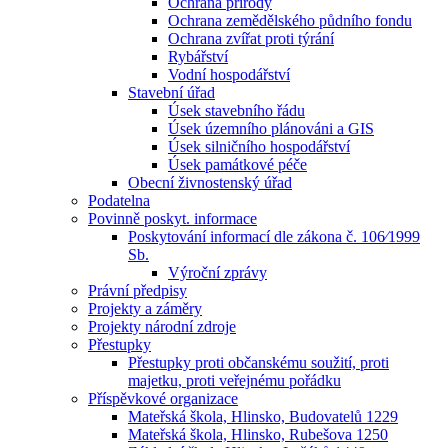
Ochrana přírody
Ochrana zemědělského půdního fondu
Ochrana zvířat proti týrání
Rybářství
Vodní hospodářství
Stavební úřad
Úsek stavebního řádu
Úsek územního plánováni a GIS
Úsek silničního hospodářství
Úsek památkové péče
Obecní živnostenský úřad
Podatelna
Povinně poskyt. informace
Poskytování informací dle zákona č. 106⁄1999
Sb.
Výroční zprávy
Právní předpisy
Projekty a záměry
Projekty národní zdroje
Přestupky
Přestupky proti občanskému soužití, proti
majetku, proti veřejnému pořádku
Příspěvkové organizace
Mateřská škola, Hlinsko, Budovatelů 1229
Mateřská škola, Hlinsko, Rubešova 1250