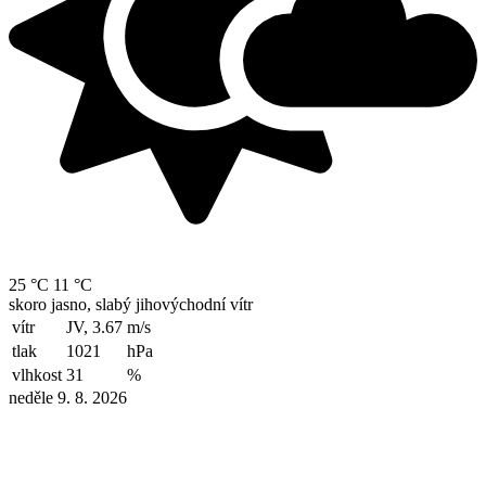
25 °C
11 °C
skoro jasno, slabý jihovýchodní vítr
vítr
JV, 3.67
m/s
tlak
1021
hPa
vlhkost
31
%
neděle 9. 8. 2026