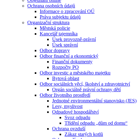
Objednání online
Ochrana osobních údajů
Informace o zpracování OÚ
Práva subjektu údajů
Organizační struktura
Městská policie
Kancelář tajemníka
Úsek provozně-právní
Úsek správní
Odbor dopravy
Odbor finanční a ekonomický
Finanční dokumenty
Rozpočty PO
Odbor investic a městského majetku
Bytová oblast
Odbor sociálních věcí, školství a zdravotnictví
Orgán sociálně právní ochrany dětí
Odbor životního prostředí
Jednotné environmentální stanovisko (JES)
Lesy, myslivost
Odpadové hospodářství
Svoz odpadu
Třídění odpadu „dům od domu“
Ochrana ovzduší
Zákaz starých kotlů