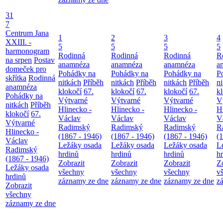
31
7
Centrum Jana
1
2
3
4
XXIII. -
5
5
5
5
harmonogram
Rodinná
Rodinná
Rodinná
R
na srpen
Postav
anamnéza
anamnéza
anamnéza
a
domeček pro
Pohádky na
Pohádky na
Pohádky na
P
skřítka
Rodinná
nitkách
Příběh
nitkách
Příběh
nitkách
Příběh
n
anamnéza
klokočí
67.
klokočí
67.
klokočí
67.
k
Pohádky na
Výtvarné
Výtvarné
Výtvarné
V
nitkách
Příběh
Hlinecko -
Hlinecko -
Hlinecko -
H
klokočí
67.
Václav
Václav
Václav
V
Výtvarné
Radimský
Radimský
Radimský
R
Hlinecko -
(1867 - 1946)
(1867 - 1946)
(1867 - 1946)
(
Václav
Ležáky osada
Ležáky osada
Ležáky osada
L
Radimský
hrdinů
hrdinů
hrdinů
h
(1867 - 1946)
Zobrazit
Zobrazit
Zobrazit
Z
Ležáky osada
všechny
všechny
všechny
v
hrdinů
záznamy ze dne
záznamy ze dne
záznamy ze dne
z
Zobrazit
všechny
záznamy ze dne