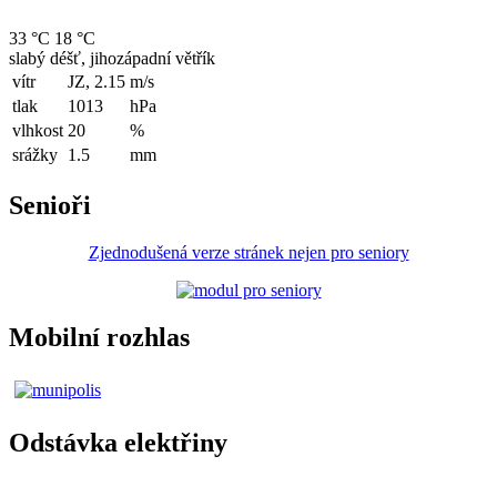
33 °C
18 °C
slabý déšť, jihozápadní větřík
vítr
JZ, 2.15
m/s
tlak
1013
hPa
vlhkost
20
%
srážky
1.5
mm
Senioři
Zjednodušená verze stránek nejen pro seniory
Mobilní rozhlas
Odstávka elektřiny