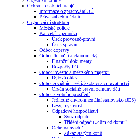
Objednání online
Ochrana osobních údajů
Informace o zpracování OÚ
Práva subjektu údajů
Organizační struktura
Městská policie
Kancelář tajemníka
Úsek provozně-právní
Úsek správní
Odbor dopravy
Odbor finanční a ekonomický
Finanční dokumenty
Rozpočty PO
Odbor investic a městského majetku
Bytová oblast
Odbor sociálních věcí, školství a zdravotnictví
Orgán sociálně právní ochrany dětí
Odbor životního prostředí
Jednotné environmentální stanovisko (JES)
Lesy, myslivost
Odpadové hospodářství
Svoz odpadu
Třídění odpadu „dům od domu“
Ochrana ovzduší
Zákaz starých kotlů