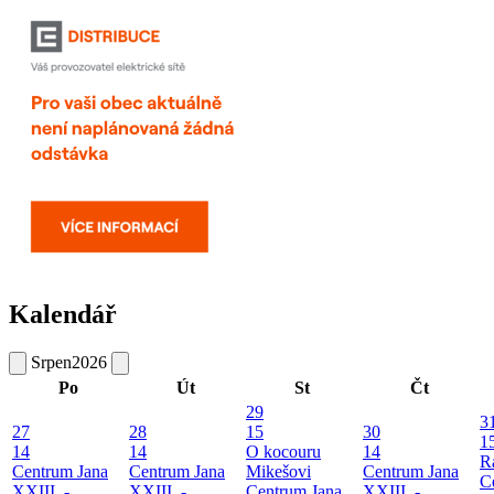
Kalendář
Srpen
2026
Po
Út
St
Čt
29
3
27
28
15
30
1
14
14
O kocouru
14
R
Centrum Jana
Centrum Jana
Mikešovi
Centrum Jana
C
XXIII. -
XXIII. -
Centrum Jana
XXIII. -