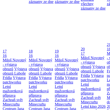
záznamy ze dne
záznamy ze dne
všechny
z
záznamy ze dne
2
20
1
17
18
19
17
M
16
16
16
Miloš Novotný
- 
Miloš Novotný
Miloš Novotný
Miloš Novotný
- výstava
o
- výstava
- výstava
- výstava
obrazů
Výstava
o
obrazů
Výstava
obrazů
Výstava
obrazů
Výstava
obrazů Luboše
Fr
obrazů Luboše
obrazů Luboše
obrazů Luboše
Frídla
Výstava
p
Frídla
Výstava
Frídla
Výstava
Frídla
Výstava
patchworku
L
patchworku
patchworku
patchworku
Letní
m
Letní
Letní
Letní
mažoretková
př
mažoretková
mažoretková
mažoretková
příprava
Z
příprava
příprava
příprava
Zachraň svět
M
Zachraň svět
Zachraň svět
Zachraň svět
Minecraftu
d
Minecraftu
Minecraftu
Minecraftu
Letní kino 2026
2
Centrum Jana
Centrum Jana
Centrum Jana