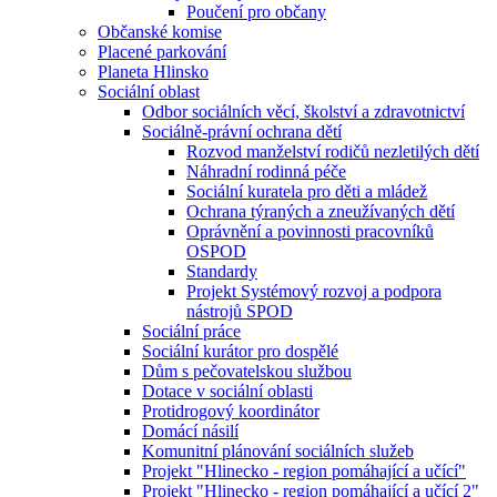
Poučení pro občany
Občanské komise
Placené parkování
Planeta Hlinsko
Sociální oblast
Odbor sociálních věcí, školství a zdravotnictví
Sociálně-právní ochrana dětí
Rozvod manželství rodičů nezletilých dětí
Náhradní rodinná péče
Sociální kuratela pro děti a mládež
Ochrana týraných a zneužívaných dětí
Oprávnění a povinnosti pracovníků
OSPOD
Standardy
Projekt Systémový rozvoj a podpora
nástrojů SPOD
Sociální práce
Sociální kurátor pro dospělé
Dům s pečovatelskou službou
Dotace v sociální oblasti
Protidrogový koordinátor
Domácí násilí
Komunitní plánování sociálních služeb
Projekt "Hlinecko - region pomáhající a učící"
Projekt "Hlinecko - region pomáhající a učící 2"