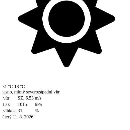
31 °C
18 °C
jasno, mírný severozápadní vítr
vítr
SZ, 6.53
m/s
tlak
1015
hPa
vlhkost
31
%
úterý 11. 8. 2026