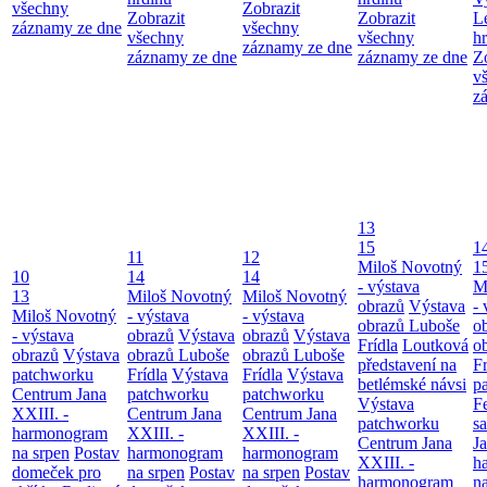
všechny
Zobrazit
Zobrazit
Zobrazit
L
záznamy ze dne
všechny
všechny
všechny
h
záznamy ze dne
záznamy ze dne
záznamy ze dne
Z
v
z
13
15
1
11
12
Miloš Novotný
1
10
14
14
- výstava
M
13
Miloš Novotný
Miloš Novotný
obrazů
Výstava
- 
Miloš Novotný
- výstava
- výstava
obrazů Luboše
o
- výstava
obrazů
Výstava
obrazů
Výstava
Frídla
Loutková
o
obrazů
Výstava
obrazů Luboše
obrazů Luboše
představení na
Fr
patchworku
Frídla
Výstava
Frídla
Výstava
betlémské návsi
p
Centrum Jana
patchworku
patchworku
Výstava
F
XXIII. -
Centrum Jana
Centrum Jana
patchworku
s
harmonogram
XXIII. -
XXIII. -
Centrum Jana
Ja
na srpen
Postav
harmonogram
harmonogram
XXIII. -
h
domeček pro
na srpen
Postav
na srpen
Postav
harmonogram
n