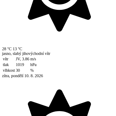
28 °C
13 °C
jasno, slabý jihovýchodní vítr
vítr
JV, 3.86
m/s
tlak
1019
hPa
vlhkost
30
%
zítra, pondělí 10. 8. 2026