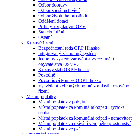
Odbor dopravy
Odbor sociálních věcí
Odbor životního prostředí
Oddělení dotací
Přílohy k vydaným OZV
Stavební úřad
Ostatní
Krizové řízení
Bezpečnostní rada ORP Hlinsko
Integrovaný záchranný systém
Jednotný systém varování a vyrozumění
obyvatelstva ⁄ JSVV ⁄
Krizový štáb ORP Hlinsko
Povodně
Povodňová komise ORP Hlinsko
Vysvětlení vybraných pojmů z oblasti krizového
řízení
Místní poplatky
Místní poplatek z pobytu
Místní poplatek za komunální odpad - fyzická
osoba
Místní poplatek za komunální odpad - nemovitost
Místní poplatek za užívání veřejného prostranství
Místní poplatek ze psů