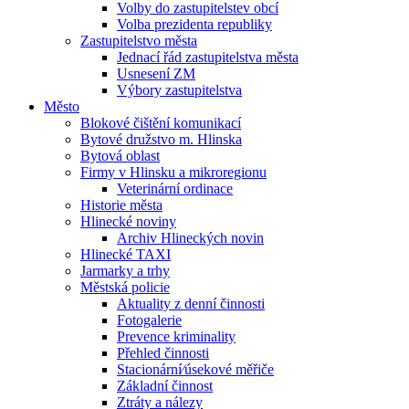
Volby do zastupitelstev obcí
Volba prezidenta republiky
Zastupitelstvo města
Jednací řád zastupitelstva města
Usnesení ZM
Výbory zastupitelstva
Město
Blokové čištění komunikací
Bytové družstvo m. Hlinska
Bytová oblast
Firmy v Hlinsku a mikroregionu
Veterinární ordinace
Historie města
Hlinecké noviny
Archiv Hlineckých novin
Hlinecké TAXI
Jarmarky a trhy
Městská policie
Aktuality z denní činnosti
Fotogalerie
Prevence kriminality
Přehled činnosti
Stacionární⁄úsekové měřiče
Základní činnost
Ztráty a nálezy