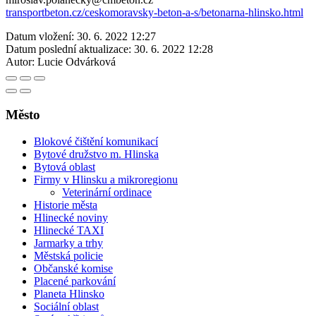
transportbeton.cz/ceskomoravsky-beton-a-s/betonarna-hlinsko.html
Datum vložení:
30. 6. 2022 12:27
Datum poslední aktualizace:
30. 6. 2022 12:28
Autor:
Lucie Odvárková
Město
Blokové čištění komunikací
Bytové družstvo m. Hlinska
Bytová oblast
Firmy v Hlinsku a mikroregionu
Veterinární ordinace
Historie města
Hlinecké noviny
Hlinecké TAXI
Jarmarky a trhy
Městská policie
Občanské komise
Placené parkování
Planeta Hlinsko
Sociální oblast