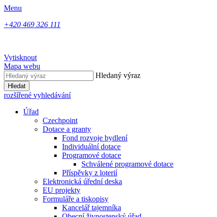
Menu
+420 469 326 111
Vytisknout
Mapa webu
Hledaný výraz
Hledat
rozšířené vyhledávání
Úřad
Czechpoint
Dotace a granty
Fond rozvoje bydlení
Individuální dotace
Programové dotace
Schválené programové dotace
Příspěvky z loterií
Elektronická úřední deska
EU projekty
Formuláře a tiskopisy
Kancelář tajemníka
Obecní živnostenský úřad