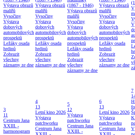
(
Výstava obrazů
Výstava obrazů
(1867 - 1946)
Výstava obrazů
V
maliřů
maliřů
Výstava obrazů
maliřů
m
Vysočiny
Vysočiny
maliřů
Vysočiny
V
Výstava
Výstava
Vysočiny
Výstava
V
dobových
dobových
Výstava
dobových
d
automobilových
automobilových
dobových
automobilových
a
prospektů
prospektů
automobilových
prospektů
p
Ležáky osada
Ležáky osada
prospektů
Ležáky osada
L
hrdinů
hrdinů
Ležáky osada
hrdinů
h
Zobrazit
Zobrazit
hrdinů
Zobrazit
Z
všechny
všechny
Zobrazit
všechny
v
záznamy ze dne
záznamy ze dne
všechny
záznamy ze dne
z
záznamy ze dne
7
1
4
6
H
5
13
13
f
3
12
Letní kino 2026
Letní kino 2026
Š
11
Výstava
Výstava
Výstava
K
Centrum Jana
patchworku
patchworku
patchworku
p
XXIII. -
Centrum Jana
Centrum Jana
Centrum Jana
V
harmonogram
XXIII. -
XXIII. -
XXIII. -
p