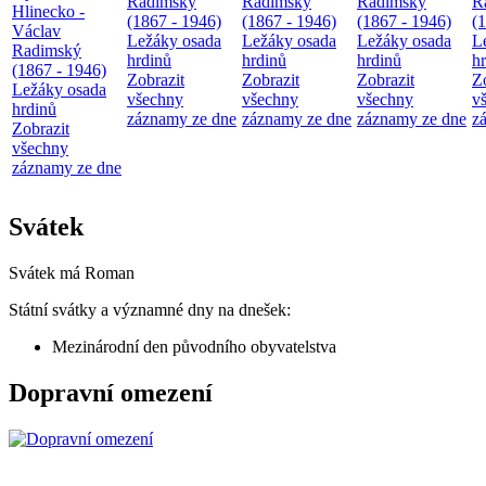
Radimský
Radimský
Radimský
R
Hlinecko -
(1867 - 1946)
(1867 - 1946)
(1867 - 1946)
(
Václav
Ležáky osada
Ležáky osada
Ležáky osada
L
Radimský
hrdinů
hrdinů
hrdinů
h
(1867 - 1946)
Zobrazit
Zobrazit
Zobrazit
Z
Ležáky osada
všechny
všechny
všechny
v
hrdinů
záznamy ze dne
záznamy ze dne
záznamy ze dne
z
Zobrazit
všechny
záznamy ze dne
Svátek
Svátek má
Roman
Státní svátky a významné dny na dnešek:
Mezinárodní den původního obyvatelstva
Dopravní omezení