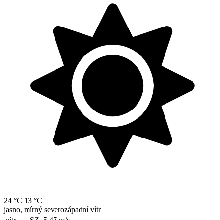
24 °C
13 °C
jasno, mírný severozápadní vítr
vítr
SZ, 5.47
m/s