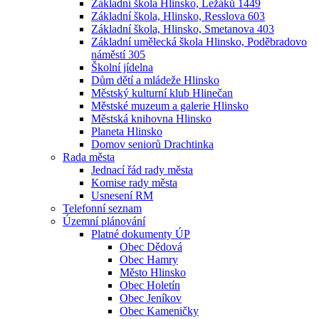
Základní škola Hlinsko, Ležáků 1449
Základní škola, Hlinsko, Resslova 603
Základní škola, Hlinsko, Smetanova 403
Základní umělecká škola Hlinsko, Poděbradovo
náměstí 305
Školní jídelna
Dům dětí a mládeže Hlinsko
Městský kulturní klub Hlinečan
Městské muzeum a galerie Hlinsko
Městská knihovna Hlinsko
Planeta Hlinsko
Domov seniorů Drachtinka
Rada města
Jednací řád rady města
Komise rady města
Usnesení RM
Telefonní seznam
Územní plánování
Platné dokumenty ÚP
Obec Dědová
Obec Hamry
Město Hlinsko
Obec Holetín
Obec Jeníkov
Obec Kameničky