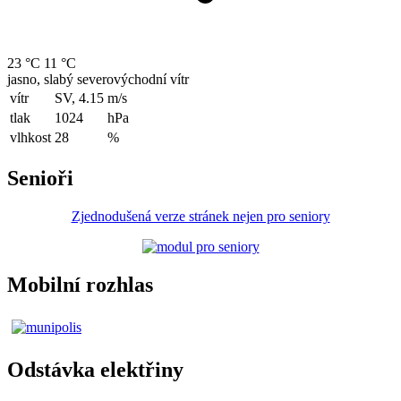
23 °C
11 °C
jasno, slabý severovýchodní vítr
vítr
SV, 4.15
m/s
tlak
1024
hPa
vlhkost
28
%
Senioři
Zjednodušená verze stránek nejen pro seniory
Mobilní rozhlas
Odstávka elektřiny