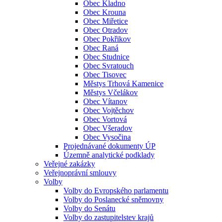
Obec Kladno
Obec Krouna
Obec Miřetice
Obec Otradov
Obec Pokřikov
Obec Raná
Obec Studnice
Obec Svratouch
Obec Tisovec
Městys Trhová Kamenice
Městys Včelákov
Obec Vítanov
Obec Vojtěchov
Obec Vortová
Obec Všeradov
Obec Vysočina
Projednávané dokumenty ÚP
Územně analytické podklady
Veřejné zakázky
Veřejnoprávní smlouvy
Volby
Volby do Evropského parlamentu
Volby do Poslanecké sněmovny
Volby do Senátu
Volby do zastupitelstev krajů