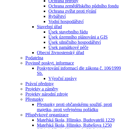
Ochrana přírody
Ochrana zemědělského půdního fondu
Ochrana zvířat proti týrání
Rybářství
Vodní hospodářství
Stavební úřad
Úsek stavebního řádu
Úsek územního plánováni a GIS
Úsek silničního hospodářství
Úsek památkové péče
Obecní živnostenský úřad
Podatelna
Povinně poskyt. informace
Poskytování informací dle zákona č. 106⁄1999
Sb.
Výroční zprávy
Právní předpisy
Projekty a záměry
Projekty národní zdroje
Přestupky
Přestupky proti občanskému soužití, proti
majetku, proti veřejnému pořádku
Příspěvkové organizace
Mateřská škola, Hlinsko, Budovatelů 1229
Mateřská škola, Hlinsko, Rubešova 1250