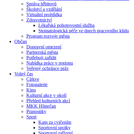
Správa hřbitovů
Školství a vzdělání
Virtuální prohlídka
Zdravotnictví
Lékařská pohotovostní služba
Stomatologická péče ve dnech pracovního klidu
Program rozvoje města
Občan
Dopravní omezení
Partnerská města
Potřebuji zařídit
Nabídka práce v regionu
Veřejný ochránce práv
Volný čas
Církve
Fotogalerie
Kino
Kulturní akce v okolí
Přehled kulturních akcí
MKK Hlinečan
Pranostiky
Sport
Kam za cvičením
Sportovní spolky
Sportovní zařízení