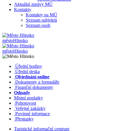
Aktuální zprávy MÚ
Kontakty
Kontakty na MÚ
Seznam subjektů
Seznam osob
město
Hlinsko
město
Hlinsko
​​
Úřední hodiny
​​
Úřední deska
​​
Objednání online
​​
Dokumenty a formuláře
Finanční dokumenty
Odpady
Místní poplatky
​​
Pohotovost
​​
Veřejné zakázky
​​
Povinné informace
​​
Přestupky
Turistické informační centrum