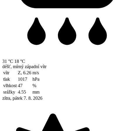
31 °C
18 °C
déšť, mírný západní vítr
vítr
Z, 6.26
m/s
tlak
1017
hPa
vlhkost
47
%
srážky
4.55
mm
zítra, pátek 7. 8. 2026