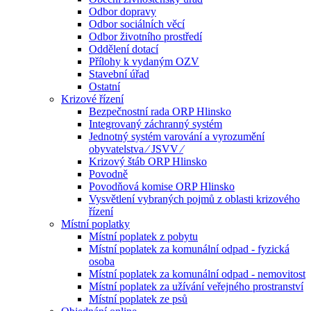
Odbor dopravy
Odbor sociálních věcí
Odbor životního prostředí
Oddělení dotací
Přílohy k vydaným OZV
Stavební úřad
Ostatní
Krizové řízení
Bezpečnostní rada ORP Hlinsko
Integrovaný záchranný systém
Jednotný systém varování a vyrozumění
obyvatelstva ⁄ JSVV ⁄
Krizový štáb ORP Hlinsko
Povodně
Povodňová komise ORP Hlinsko
Vysvětlení vybraných pojmů z oblasti krizového
řízení
Místní poplatky
Místní poplatek z pobytu
Místní poplatek za komunální odpad - fyzická
osoba
Místní poplatek za komunální odpad - nemovitost
Místní poplatek za užívání veřejného prostranství
Místní poplatek ze psů