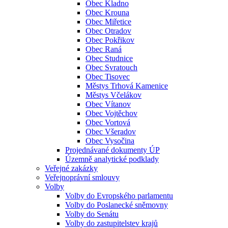
Obec Kladno
Obec Krouna
Obec Miřetice
Obec Otradov
Obec Pokřikov
Obec Raná
Obec Studnice
Obec Svratouch
Obec Tisovec
Městys Trhová Kamenice
Městys Včelákov
Obec Vítanov
Obec Vojtěchov
Obec Vortová
Obec Všeradov
Obec Vysočina
Projednávané dokumenty ÚP
Územně analytické podklady
Veřejné zakázky
Veřejnoprávní smlouvy
Volby
Volby do Evropského parlamentu
Volby do Poslanecké sněmovny
Volby do Senátu
Volby do zastupitelstev krajů