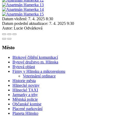
Datum vložení:
7. 4. 2025 8:30
Datum poslední aktualizace:
7. 4. 2025 9:30
Autor:
Lucie Odvárková
Město
Blokové čištění komunikací
Bytové družstvo m. Hlinska
Bytová oblast
Firmy v Hlinsku a mikroregionu
Veterinární ordinace
Historie města
Hlinecké noviny
Hlinecké TAXI
Jarmarky a trhy
Městská policie
Občanské komise
Placené parkování
Planeta Hlinsko