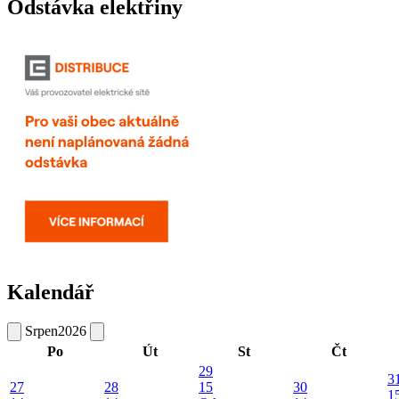
Odstávka elektřiny
Kalendář
Srpen
2026
Po
Út
St
Čt
29
3
27
28
15
30
1