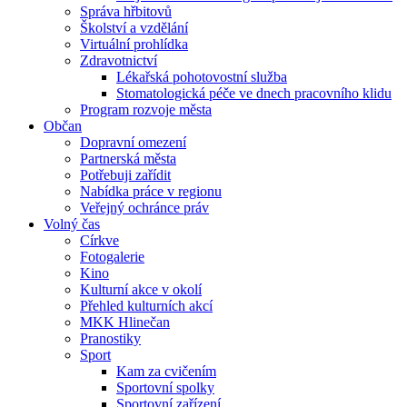
Správa hřbitovů
Školství a vzdělání
Virtuální prohlídka
Zdravotnictví
Lékařská pohotovostní služba
Stomatologická péče ve dnech pracovního klidu
Program rozvoje města
Občan
Dopravní omezení
Partnerská města
Potřebuji zařídit
Nabídka práce v regionu
Veřejný ochránce práv
Volný čas
Církve
Fotogalerie
Kino
Kulturní akce v okolí
Přehled kulturních akcí
MKK Hlinečan
Pranostiky
Sport
Kam za cvičením
Sportovní spolky
Sportovní zařízení