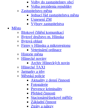
Volby do zastupitelstev obcí
Volba prezidenta republiky
Zastupitelstvo města
Jednací řád zastupitelstva města
Usnesení ZM
Výbory zastupitelstva
Město
Blokové čištění komunikací
Bytové družstvo m. Hlinska
Bytová oblast
Firmy v Hlinsku a mikroregionu
Veterinární ordinace
Historie města
Hlinecké noviny
Archiv Hlineckých novin
Hlinecké TAXI
Jarmarky a trhy
Městská policie
Aktuality z denní činnosti
Fotogalerie
Prevence kriminality
Přehled činnosti
Stacionární⁄úsekové měřiče
Základní činnost
Ztráty a nálezy