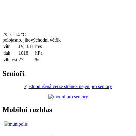
29 °C
14 °C
polojasno, jihovýchodní větřík
vítr
JV, 3.11
m/s
tlak
1018
hPa
vlhkost
27
%
Senioři
Zjednodušená verze stránek nejen pro seniory
Mobilní rozhlas