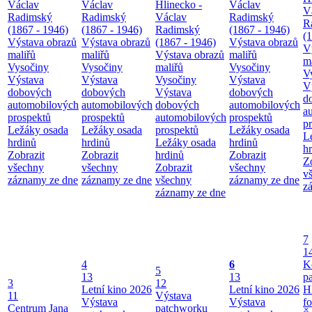
Václav
Václav
Hlinecko -
Václav
V
Radimský
Radimský
Václav
Radimský
R
(1867 - 1946)
(1867 - 1946)
Radimský
(1867 - 1946)
(
Výstava obrazů
Výstava obrazů
(1867 - 1946)
Výstava obrazů
V
maliřů
maliřů
Výstava obrazů
maliřů
m
Vysočiny
Vysočiny
maliřů
Vysočiny
V
Výstava
Výstava
Vysočiny
Výstava
V
dobových
dobových
Výstava
dobových
d
automobilových
automobilových
dobových
automobilových
a
prospektů
prospektů
automobilových
prospektů
p
Ležáky osada
Ležáky osada
prospektů
Ležáky osada
L
hrdinů
hrdinů
Ležáky osada
hrdinů
h
Zobrazit
Zobrazit
hrdinů
Zobrazit
Z
všechny
všechny
Zobrazit
všechny
v
záznamy ze dne
záznamy ze dne
všechny
záznamy ze dne
z
záznamy ze dne
7
1
4
6
K
5
13
13
p
3
12
Letní kino 2026
Letní kino 2026
H
11
Výstava
Výstava
Výstava
f
Centrum Jana
patchworku