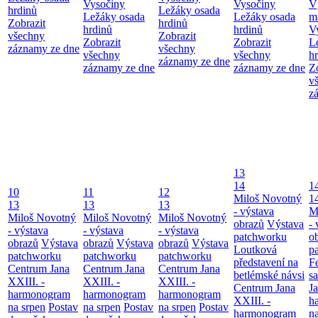
Vysočiny
Vysočiny
V
hrdinů
Ležáky osada
Ležáky osada
Ležáky osada
m
Zobrazit
hrdinů
hrdinů
hrdinů
V
všechny
Zobrazit
Zobrazit
Zobrazit
L
záznamy ze dne
všechny
všechny
všechny
h
záznamy ze dne
záznamy ze dne
záznamy ze dne
Z
v
z
13
14
1
10
11
12
Miloš Novotný
1
13
13
13
- výstava
M
Miloš Novotný
Miloš Novotný
Miloš Novotný
obrazů
Výstava
- 
- výstava
- výstava
- výstava
patchworku
o
obrazů
Výstava
obrazů
Výstava
obrazů
Výstava
Loutková
p
patchworku
patchworku
patchworku
představení na
F
Centrum Jana
Centrum Jana
Centrum Jana
betlémské návsi
s
XXIII. -
XXIII. -
XXIII. -
Centrum Jana
Ja
harmonogram
harmonogram
harmonogram
XXIII. -
h
na srpen
Postav
na srpen
Postav
na srpen
Postav
harmonogram
n