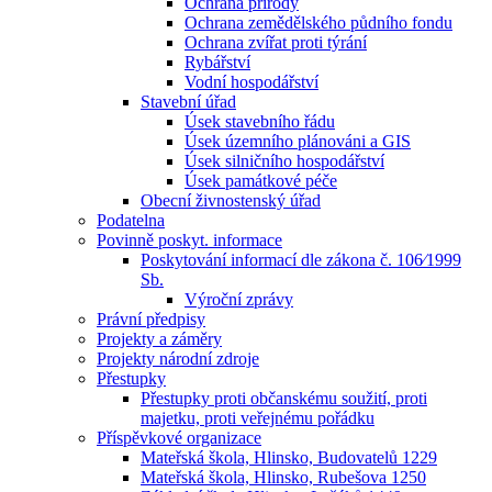
Ochrana přírody
Ochrana zemědělského půdního fondu
Ochrana zvířat proti týrání
Rybářství
Vodní hospodářství
Stavební úřad
Úsek stavebního řádu
Úsek územního plánováni a GIS
Úsek silničního hospodářství
Úsek památkové péče
Obecní živnostenský úřad
Podatelna
Povinně poskyt. informace
Poskytování informací dle zákona č. 106⁄1999
Sb.
Výroční zprávy
Právní předpisy
Projekty a záměry
Projekty národní zdroje
Přestupky
Přestupky proti občanskému soužití, proti
majetku, proti veřejnému pořádku
Příspěvkové organizace
Mateřská škola, Hlinsko, Budovatelů 1229
Mateřská škola, Hlinsko, Rubešova 1250