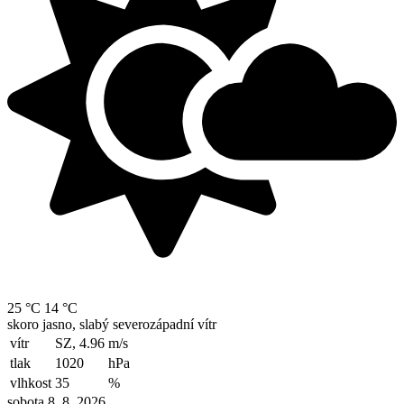
25 °C
14 °C
skoro jasno, slabý severozápadní vítr
vítr
SZ, 4.96
m/s
tlak
1020
hPa
vlhkost
35
%
sobota 8. 8. 2026