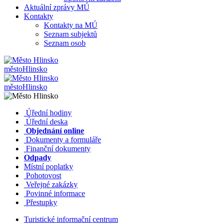
Aktuální zprávy MÚ
Kontakty
Kontakty na MÚ
Seznam subjektů
Seznam osob
město
Hlinsko
město
Hlinsko
​​
Úřední hodiny
​​
Úřední deska
​​
Objednání online
​​
Dokumenty a formuláře
Finanční dokumenty
Odpady
Místní poplatky
​​
Pohotovost
​​
Veřejné zakázky
​​
Povinné informace
​​
Přestupky
Turistické informační centrum