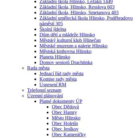
Základní škola Hlinsko, Ležáků 1449
Základní škola, Hlinsko, Resslova 603
Základní škola, Hlinsko, Smetanova 403
Základní umělecká škola Hlinsko, Poděbradovo
náměstí 305
Školní jídelna
Dům dětí a mládeže Hlinsko
Městský kulturní klub Hlinečan
Městské muzeum a galerie Hlinsko
Městská knihovna Hlinsko
Planeta Hlinsko
Domov seniorů Drachtinka
Rada města
Jednací řád rady města
Komise rady města
Usnesení RM
Telefonní seznam
Územní plánování
Platné dokumenty ÚP
Obec Dědová
Obec Hamry
Město Hlinsko
Obec Holetín
Obec Jeníkov
Obec Kameničky