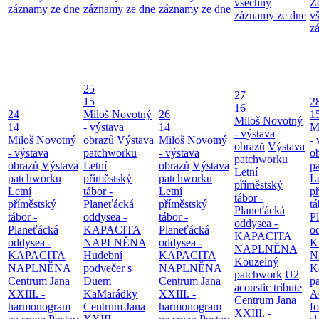
všechny
Z
záznamy ze dne
záznamy ze dne
záznamy ze dne
záznamy ze dne
v
z
25
27
15
2
16
24
Miloš Novotný
26
1
Miloš Novotný
14
- výstava
14
M
- výstava
Miloš Novotný
obrazů
Výstava
Miloš Novotný
- 
obrazů
Výstava
- výstava
patchworku
- výstava
o
patchworku
obrazů
Výstava
Letní
obrazů
Výstava
p
Letní
patchworku
příměstský
patchworku
L
příměstský
Letní
tábor -
Letní
p
tábor -
příměstský
Planeťácká
příměstský
tá
Planeťácká
tábor -
oddysea -
tábor -
P
oddysea -
Planeťácká
KAPACITA
Planeťácká
o
KAPACITA
oddysea -
NAPLNĚNA
oddysea -
K
NAPLNĚNA
KAPACITA
Hudební
KAPACITA
N
Kouzelný
NAPLNĚNA
podvečer s
NAPLNĚNA
K
patchwork
U2
Centrum Jana
Duem
Centrum Jana
p
acoustic tribute
XXIII. -
KaMarádky
XXIII. -
A
Centrum Jana
harmonogram
Centrum Jana
harmonogram
fo
XXIII. -