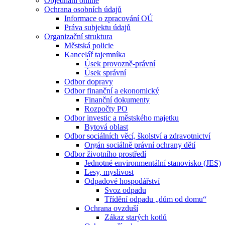
Objednání online
Ochrana osobních údajů
Informace o zpracování OÚ
Práva subjektu údajů
Organizační struktura
Městská policie
Kancelář tajemníka
Úsek provozně-právní
Úsek správní
Odbor dopravy
Odbor finanční a ekonomický
Finanční dokumenty
Rozpočty PO
Odbor investic a městského majetku
Bytová oblast
Odbor sociálních věcí, školství a zdravotnictví
Orgán sociálně právní ochrany dětí
Odbor životního prostředí
Jednotné environmentální stanovisko (JES)
Lesy, myslivost
Odpadové hospodářství
Svoz odpadu
Třídění odpadu „dům od domu“
Ochrana ovzduší
Zákaz starých kotlů