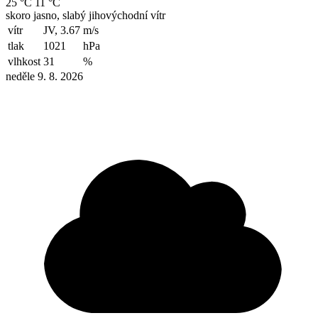
25 °C
11 °C
skoro jasno, slabý jihovýchodní vítr
vítr
JV, 3.67
m/s
tlak
1021
hPa
vlhkost
31
%
neděle 9. 8. 2026