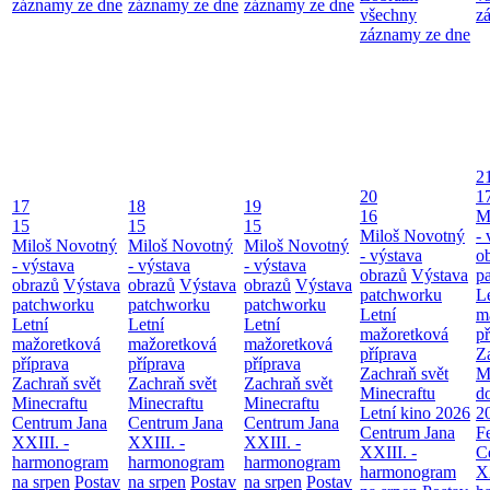
záznamy ze dne
záznamy ze dne
záznamy ze dne
všechny
z
záznamy ze dne
2
20
1
17
18
19
16
M
15
15
15
Miloš Novotný
- 
Miloš Novotný
Miloš Novotný
Miloš Novotný
- výstava
o
- výstava
- výstava
- výstava
obrazů
Výstava
p
obrazů
Výstava
obrazů
Výstava
obrazů
Výstava
patchworku
L
patchworku
patchworku
patchworku
Letní
m
Letní
Letní
Letní
mažoretková
př
mažoretková
mažoretková
mažoretková
příprava
Z
příprava
příprava
příprava
Zachraň svět
M
Zachraň svět
Zachraň svět
Zachraň svět
Minecraftu
d
Minecraftu
Minecraftu
Minecraftu
Letní kino 2026
2
Centrum Jana
Centrum Jana
Centrum Jana
Centrum Jana
F
XXIII. -
XXIII. -
XXIII. -
XXIII. -
C
harmonogram
harmonogram
harmonogram
harmonogram
XX
na srpen
Postav
na srpen
Postav
na srpen
Postav