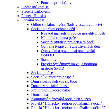
Poučení pro občany
Občanské komise
Placené parkování
Planeta Hlinsko
Sociální oblast
Odbor sociálních věcí, školství a zdravotnictví
Sociálně-právní ochrana dětí
Rozvod manželství rodičů nezletilých dětí
Náhradní rodinná péče
Sociální kuratela pro děti a mládež
Ochrana týraných a zneužívaných dětí
Oprávnění a povinnosti pracovníků
OSPOD
Standardy
Projekt Systémový rozvoj a podpora
nástrojů SPOD
Sociální práce
Sociální kurátor pro dospělé
Dům s pečovatelskou službou
Dotace v sociální oblasti
Protidrogový koordinátor
Domácí násilí
Komunitní plánování sociálních služeb
Projekt "Hlinecko - region pomáhající a učící"
Projekt "Hlinecko - region pomáhající a učící 2"