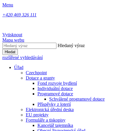
Menu
+420 469 326 111
Vytisknout
Mapa webu
Hledaný výraz
Hledat
rozšířené vyhledávání
Úřad
Czechpoint
Dotace a granty
Fond rozvoje bydlení
Individuální dotace
Programové dotace
Schválené programové dotace
Příspěvky z loterií
Elektronická úřední deska
EU projekty
Formuláře a tiskopisy
Kancelář tajemníka
Obecní živnostenský úřad