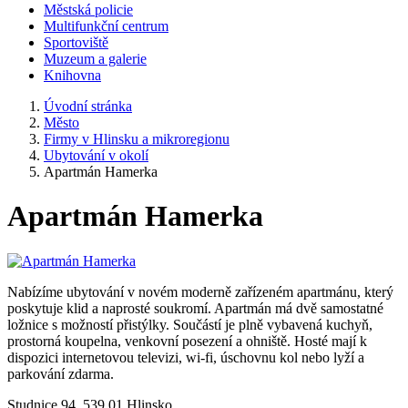
Městská policie
Multifunkční centrum
Sportoviště
Muzeum a galerie
Knihovna
Úvodní stránka
Město
Firmy v Hlinsku a mikroregionu
Ubytování v okolí
Apartmán Hamerka
Apartmán Hamerka
Nabízíme ubytování v novém moderně zařízeném apartmánu, který
poskytuje klid a naprosté soukromí. Apartmán má dvě samostatné
ložnice s možností přistýlky. Součástí je plně vybavená kuchyň,
prostorná koupelna, venkovní posezení a ohniště. Hosté mají k
dispozici internetovou televizi, wi-fi, úschovnu kol nebo lyží a
parkování zdarma.
Studnice 94, 539 01 Hlinsko